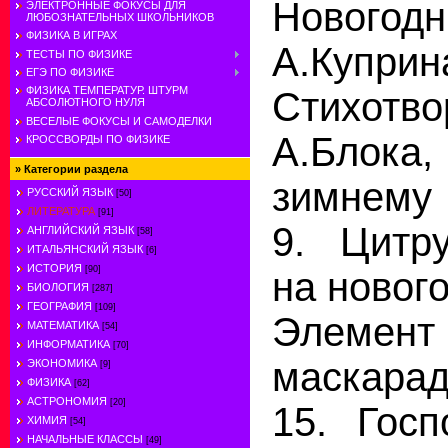
Новогод
ЭЛЕКТРОННЫЕ ФОКУСЫ ДЛЯ
ЛЮБОЗНАТЕЛЬНЫХ ШКОЛЬНИКОВ
ФИЗИКА В ИГРАХ
А.Куп
ТЕСТЫ ПО ФИЗИКЕ
ЕГЭ ПО ФИЗИКЕ
ФИЗИКА ТЕМПЕРАТУР. ШТУРМ
Стихот
АБСОЛЮТНОГО НУЛЯ
ВЕСЕЛЫЕ ФОКУСЫ И САМОДЕЛКИ
А.Блока,
КРОССВОРДЫ ПО ФИЗИКЕ
»
Категории раздела
зимнему 
РУССКИЙ ЯЗЫК
[50]
ЛИТЕРАТУРА
[91]
9. Цитр
АНГЛИЙСКИЙ ЯЗЫК
[58]
ИТАЛЬЯНСКИЙ ЯЗЫК
[6]
ИСТОРИЯ
[90]
на нового
БИОЛОГИЯ
[287]
ГЕОГРАФИЯ
[109]
Элемент
МАТЕМАТИКА
[54]
ИНФОРМАТИКА
[70]
маскарад
ЭКОНОМИКА
[9]
ФИЗИКА
[62]
АСТРОНОМИЯ
[20]
15. Госп
ХИМИЯ
[54]
НАЧАЛЬНЫЕ КЛАССЫ
[49]