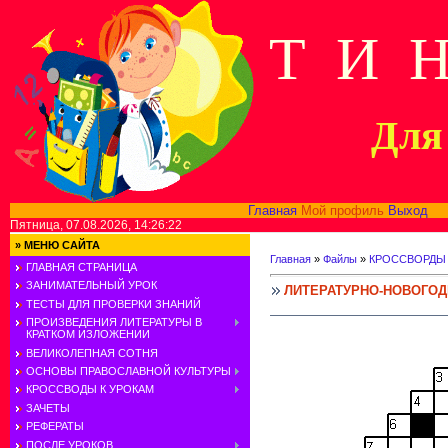
Т И 
Для 
Главная
Мой профиль
Выход
В
Пятница, 07.08.2026, 14:26:22
»
МЕНЮ САЙТА
Главная
»
Файлы
»
КРОССВОРДЫ
ГЛАВНАЯ СТРАНИЦА
ЗАНИМАТЕЛЬНЫЙ УРОК
ЛИТЕРАТУРНО-НОВОГОД
ТЕСТЫ ДЛЯ ПРОВЕРКИ ЗНАНИЙ
ПРОИЗВЕДЕНИЯ ЛИТЕРАТУРЫ В
КРАТКОМ ИЗЛОЖЕНИИ
ВЕЛИКОЛЕПНАЯ СОТНЯ
ОСНОВЫ ПРАВОСЛАВНОЙ КУЛЬТУРЫ
КРОССВОДЫ К УРОКАМ
ЗАЧЕТЫ
РЕФЕРАТЫ
ПОСЛЕ УРОКОВ