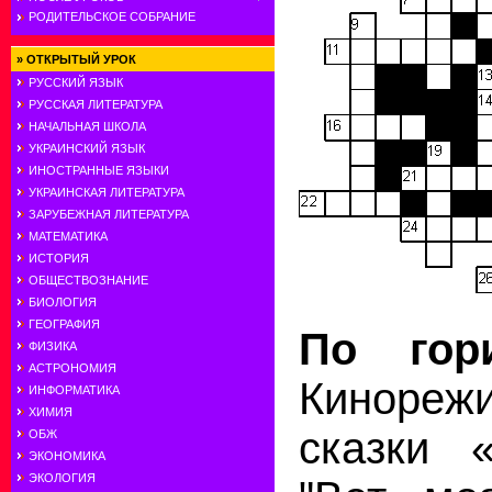
РОДИТЕЛЬСКОЕ СОБРАНИЕ
»
ОТКРЫТЫЙ УРОК
РУССКИЙ ЯЗЫК
РУССКАЯ ЛИТЕРАТУРА
НАЧАЛЬНАЯ ШКОЛА
УКРАИНСКИЙ ЯЗЫК
ИНОСТРАННЫЕ ЯЗЫКИ
УКРАИНСКАЯ ЛИТЕРАТУРА
ЗАРУБЕЖНАЯ ЛИТЕРАТУРА
МАТЕМАТИКА
ИСТОРИЯ
ОБЩЕСТВОЗНАНИЕ
БИОЛОГИЯ
ГЕОГРАФИЯ
По гори
ФИЗИКА
АСТРОНОМИЯ
Кинорежи
ИНФОРМАТИКА
ХИМИЯ
сказки «
ОБЖ
ЭКОНОМИКА
ЭКОЛОГИЯ