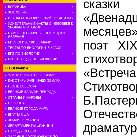
сказки
»
БИОЛОГИЯ
БОТАНИКА
ЗООЛОГИЯ
«Двенадц
ИЗУЧАЕМ ЧЕЛОВЕЧЕСКИЙ ОРГАНИЗМ
УДИВИТЕЛЬНЫЕ ФАКТЫ О ЧЕЛОВЕКЕ К
месяцев»
УРОКАМ АНАТОМИИ
САМЫЕ НЕОБЫЧНЫЕ ПРИРОДНЫЕ
ЯВЛЕНИЯ
поэт XIX
БИОЛОГИЧЕСКИЕ ЗАДАЧИ
ТЕСТЫ ПО БИОЛОГИИ. 5 КЛАСС
ЕГЭ ПО БИОЛОГИИ
стихотво
КРОССВОРДЫ ПО БИОЛОГИИ
«Встреч
»
ГЕОГРАФИЯ
УДИВИТЕЛЬНАЯ ГЕОГРАФИЯ
КАК ОТКРЫВАЛИ НАШУ ЗЕМЛЮ
Стихотво
ПЛАНЕТА ЗЕМЛЯ
ВЕЛИКИЕ ЗАГАДКИ ПРИРОДЫ
Б.Паст
СТРАНЫ И НАРОДЫ
ОСТРОВА
ВЕЛИКИЕ ГОРОДА МИРА
Отечест
ШТАТЫ США
ЗЕМЛИ ГЕРМАНИИ
драматур
ДЕПАРТАМЕНТЫ ФРАНЦИИ
НАРОДЫ СЕВЕРА
ЗАДАНИЯ И УПРАЖНЕНИЯ ПО