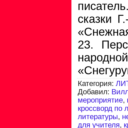
писатель
сказки Г
«Снежна
23. Перс
народн
«Снегуру
Категория
:
ЛИ
Добавил
:
Вил
мероприятие
,
кроссворд по 
литературы
,
н
для учителя
,
к