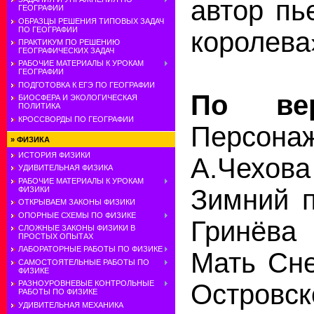
автор пь
ГЕОГРАФИИ
ОБРАЗЦЫ РЕШЕНИЯ ТИПОВЫХ ЗАДАЧ
ПО ГЕОГРАФИИ
королева
ПРАКТИКУМ ПО РЕШЕНИЮ
ГЕОГРАФИЧЕСКИХ ЗАДАЧ
РАБОЧИЕ МАТЕРИАЛЫ К УРОКАМ
ГЕОГРАФИИ
ПОДГОТОВКА К ЕГЭ ПО ГЕОГРАФИИ
По вер
БИОСФЕРА И ЭКОЛОГИЧЕСКАЯ
ПОЛИТИКА
КРОССВОРДЫ ПО ГЕОГРАФИИ
Персон
»
ФИЗИКА
ИСТОРИЯ ФИЗИКИ
А.Чехов
УДИВИТЕЛЬНАЯ ФИЗИКА
РАБОЧИЕ МАТЕРИАЛЫ К УРОКАМ
Зимний п
ФИЗИКИ
ОТКРЫВАЕМ ЗАКОНЫ ФИЗИКИ
ОПОРНЫЕ СХЕМЫ ПО ФИЗИКЕ
Гринёва 
СЛОЖНЫЕ ЗАКОНЫ ФИЗИКИ В
ПРОСТЫХ ОПЫТАХ
ЛАБОРАТОРНЫЕ РАБОТЫ ПО ФИЗИКЕ
Мать Сне
САМОСТОЯТЕЛЬНЫЕ РАБОТЫ ПО
ФИЗИКЕ
Остров
РАЗНОУРОВНЕВЫЕ КОНТРОЛЬНЫЕ
РАБОТЫ ПО ФИЗИКЕ
УДИВИТЕЛЬНАЯ МЕХАНИКА