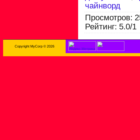
чайнворд
Просмотров
:
2
Рейтинг
:
5.0
/
1
Copyright MyCorp © 2026