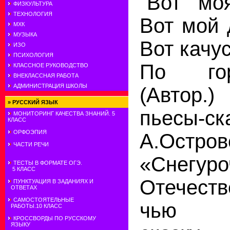
"Вот моя
ФИЗКУЛЬТУРА
ТЕХНОЛОГИЯ
Вот мой 
МХК
МУЗЫКА
Вот качус
ИЗО
ПСИХОЛОГИЯ
По гор
КЛАССНОЕ РУКОВОДСТВО
ВНЕКЛАССНАЯ РАБОТА
АДМИНИСТРАЦИЯ ШКОЛЫ
(Автор.)
»
РУССКИЙ ЯЗЫК
пьесы-ск
МОНИТОРИНГ КАЧЕСТВА ЗНАНИЙ. 5
КЛАСС
ОРФОЭПИЯ
А.Остров
ЧАСТИ РЕЧИ
«Снегу
ТЕСТЫ В ФОРМАТЕ ОГЭ.
5 КЛАСС
Отечест
ПУНКТУАЦИЯ В ЗАДАНИЯХ И
ОТВЕТАХ
САМОСТОЯТЕЛЬНЫЕ
чью ст
РАБОТЫ.10 КЛАСС
КРОССВОРДЫ ПО РУССКОМУ
ЯЗЫКУ