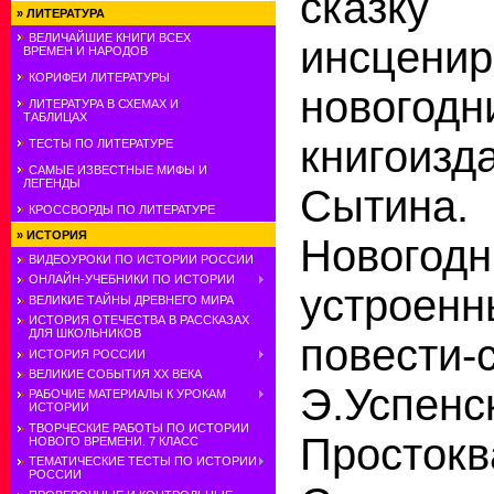
сказку
»
ЛИТЕРАТУРА
ВЕЛИЧАЙШИЕ КНИГИ ВСЕХ
инсцен
ВРЕМЕН И НАРОДОВ
КОРИФЕИ ЛИТЕРАТУРЫ
новогодн
ЛИТЕРАТУРА В СХЕМАХ И
ТАБЛИЦАХ
книгоиз
ТЕСТЫ ПО ЛИТЕРАТУРЕ
САМЫЕ ИЗВЕСТНЫЕ МИФЫ И
ЛЕГЕНДЫ
Сыти
КРОССВОРДЫ ПО ЛИТЕРАТУРЕ
»
ИСТОРИЯ
Новогодн
ВИДЕОУРОКИ ПО ИСТОРИИ РОССИИ
ОНЛАЙН-УЧЕБНИКИ ПО ИСТОРИИ
устроен
ВЕЛИКИЕ ТАЙНЫ ДРЕВНЕГО МИРА
ИСТОРИЯ ОТЕЧЕСТВА В РАССКАЗАХ
ДЛЯ ШКОЛЬНИКОВ
повести-
ИСТОРИЯ РОССИИ
ВЕЛИКИЕ СОБЫТИЯ ХХ ВЕКА
Э.Успенс
РАБОЧИЕ МАТЕРИАЛЫ К УРОКАМ
ИСТОРИИ
ТВОРЧЕСКИЕ РАБОТЫ ПО ИСТОРИИ
Просток
НОВОГО ВРЕМЕНИ. 7 КЛАСС
ТЕМАТИЧЕСКИЕ ТЕСТЫ ПО ИСТОРИИ
РОССИИ