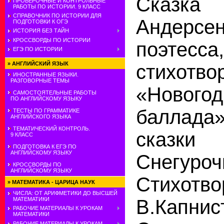
Сказ
ПРОВЕРОЧНЫЕ И КОНТРОЛЬНЫЕ
РАБОТЫ ПО ИСТОРИИ. 9 КЛАСС
СПРАВОЧНИК ПО ИСТОРИИ ДЛЯ
Андерсен
ПОДГОТОВКИ К ОГЭ
ИСТОРИЯ БЕЗ ТАЙН
КРОССВОРДЫ ПО ИСТОРИИ
поэтес
ЕГЭ ПО ИСТОРИИ
»
АНГЛИЙСКИЙ ЯЗЫК
стихотво
ИНОСТРАННЫЕ ЯЗЫКИ.
РАЗГОВОРНЫЕ ТЕМЫ
«Новогод
САМОСТОЯТЕЛЬНЫЕ РАБОТЫ
ПО АНГЛИЙСКОМУ ЯЗЫКУ
баллада
ТЕСТЫ ПО ГРАММАТИКЕ
АНГЛИЙСКОГО ЯЗЫКА
ТЕМАТИЧЕСКИЙ КОНТРОЛЬ.
сказки
9 КЛАСС
ПОДГОТОВКА К ЕГЭ ПО
АНГЛИЙСКОМУ ЯЗЫКУ
Снегур
КРОССВОРДЫ ПО
АНГЛИЙСКОМУ ЯЗЫКУ
Стихотво
»
МАТЕМАТИКА - ЦАРИЦА НАУК
ЧИСЛА: ОТ АРИФМЕТИКИ ДО ВЫСШЕЙ
В.Капн
МАТЕМАТИКИ
РАБОЧИЕ МАТЕРИАЛЫ К УРОКАМ
МАТЕМАТИКИ
РАБОЧИЕ МАТЕРИАЛЫ К УРОКАМ