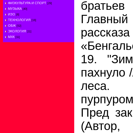
братьев
ФИЗКУЛЬТУРА И СПОРТ
[29]
МУЗЫКА
[40]
Главн
ИЗО
[6]
ТЕХНОЛОГИЯ
[16]
ОБЖ
[52]
расска
ЭКОЛОГИЯ
[11]
МХК
[11]
«Бенгал
19. "Зи
пахнуло /
леса.
пурпуром
Пред зак
(Автор