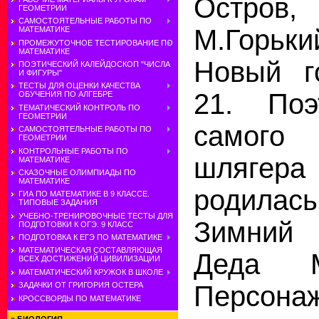
Остров,
ГЕОМЕТРИИ
САМОСТОЯТЕЛЬНЫЕ РАБОТЫ ПО
М.Горьк
МАТЕМАТИКЕ
ПРОМЕЖУТОЧНОЕ ТЕСТИРОВАНИЕ ПО
МАТЕМАТИКЕ
Новый г
ПОЭТИЧЕСКИЙ КАЛЕЙДОСКОП "ЧИСЛА
И ФИГУРЫ"
ТЕСТЫ ДЛЯ ОЦЕНКИ КАЧЕСТВА
21. Поэ
ОБУЧЕНИЯ ПО АЛГЕБРЕ
ТЕМАТИЧЕСКИЙ КОНТРОЛЬ ПО
ГЕОМЕТРИИ
самого 
САМОСТОЯТЕЛЬНЫЕ РАБОТЫ ПО
ГЕОМЕТРИИ
КОНТРОЛЬНЫЕ РАБОТЫ ПО
шлягер
МАТЕМАТИКЕ
СКАЗОЧНЫЕ ОЛИМПИАДЫ ПО
МАТЕМАТИКЕ
родилась
ГИА ПО МАТЕМАТИКЕ В 9 КЛАССЕ.
ТИПОВЫЕ ЗАДАНИЯ
УЧЕБНО-ТРЕНИРОВОЧНЫЕ ТЕСТЫ ДЛЯ
Зимний
ПОДГОТОВКИ К ОГЭ. 9 КЛАСС
ПОДГОТОВКА К ЕГЭ ПО МАТЕМАТИКЕ
МАТЕМАТИЧЕСКАЯ СОСТАВЛЯЮЩАЯ
Деда М
ВСЕХ ДОСТИЖЕНИЙ ЦИВИЛИЗАЦИИ
МАТЕМАТИЧЕСКИЙ КРУЖОК В ШКОЛЕ
Персон
ЗАДАЧКИ ОТ ГРИГОРИЯ ОСТЕРА
КРОССВОРДЫ ПО МАТЕМАТИКЕ