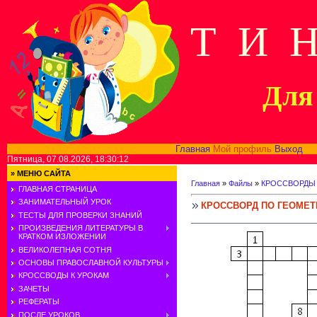
Т И 
Для 
Главная
Мой профиль
Выход
В
Пятница, 07.08.2026, 18:30:12
»
МЕНЮ САЙТА
Главная
»
Файлы
»
КРОССВОРДЫ
ГЛАВНАЯ СТРАНИЦА
ЗАНИМАТЕЛЬНЫЙ УРОК
КРОССВОРД ПО ГЕОМЕТ
ТЕСТЫ ДЛЯ ПРОВЕРКИ ЗНАНИЙ
ПРОИЗВЕДЕНИЯ ЛИТЕРАТУРЫ В
КРАТКОМ ИЗЛОЖЕНИИ
ВЕЛИКОЛЕПНАЯ СОТНЯ
ОСНОВЫ ПРАВОСЛАВНОЙ КУЛЬТУРЫ
КРОССВОДЫ К УРОКАМ
ЗАЧЕТЫ
РЕФЕРАТЫ
ПОСЛЕ УРОКОВ