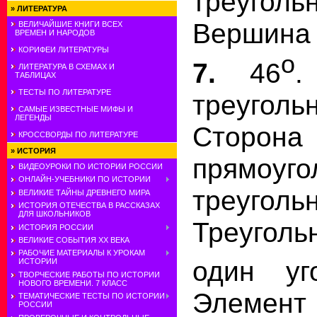
треуг
»
ЛИТЕРАТУРА
Вершина 
ВЕЛИЧАЙШИЕ КНИГИ ВСЕХ
ВРЕМЕН И НАРОДОВ
КОРИФЕИ ЛИТЕРАТУРЫ
о
7.
46
ЛИТЕРАТУРА В СХЕМАХ И
ТАБЛИЦАХ
ТЕСТЫ ПО ЛИТЕРАТУРЕ
треуг
САМЫЕ ИЗВЕСТНЫЕ МИФЫ И
ЛЕГЕНДЫ
Сторона
КРОССВОРДЫ ПО ЛИТЕРАТУРЕ
»
ИСТОРИЯ
прямоуго
ВИДЕОУРОКИ ПО ИСТОРИИ РОССИИ
ОНЛАЙН-УЧЕБНИКИ ПО ИСТОРИИ
треуг
ВЕЛИКИЕ ТАЙНЫ ДРЕВНЕГО МИРА
ИСТОРИЯ ОТЕЧЕСТВА В РАССКАЗАХ
ДЛЯ ШКОЛЬНИКОВ
Треугольн
ИСТОРИЯ РОССИИ
ВЕЛИКИЕ СОБЫТИЯ ХХ ВЕКА
РАБОЧИЕ МАТЕРИАЛЫ К УРОКАМ
один уг
ИСТОРИИ
ТВОРЧЕСКИЕ РАБОТЫ ПО ИСТОРИИ
НОВОГО ВРЕМЕНИ. 7 КЛАСС
Элемент 
ТЕМАТИЧЕСКИЕ ТЕСТЫ ПО ИСТОРИИ
РОССИИ