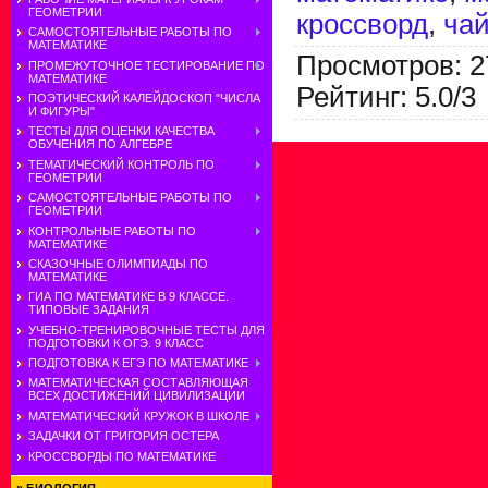
ГЕОМЕТРИИ
кроссворд
,
ча
САМОСТОЯТЕЛЬНЫЕ РАБОТЫ ПО
МАТЕМАТИКЕ
Просмотров
:
2
ПРОМЕЖУТОЧНОЕ ТЕСТИРОВАНИЕ ПО
МАТЕМАТИКЕ
Рейтинг
:
5.0
/
3
ПОЭТИЧЕСКИЙ КАЛЕЙДОСКОП "ЧИСЛА
И ФИГУРЫ"
ТЕСТЫ ДЛЯ ОЦЕНКИ КАЧЕСТВА
ОБУЧЕНИЯ ПО АЛГЕБРЕ
ТЕМАТИЧЕСКИЙ КОНТРОЛЬ ПО
ГЕОМЕТРИИ
САМОСТОЯТЕЛЬНЫЕ РАБОТЫ ПО
ГЕОМЕТРИИ
КОНТРОЛЬНЫЕ РАБОТЫ ПО
МАТЕМАТИКЕ
СКАЗОЧНЫЕ ОЛИМПИАДЫ ПО
МАТЕМАТИКЕ
ГИА ПО МАТЕМАТИКЕ В 9 КЛАССЕ.
ТИПОВЫЕ ЗАДАНИЯ
УЧЕБНО-ТРЕНИРОВОЧНЫЕ ТЕСТЫ ДЛЯ
ПОДГОТОВКИ К ОГЭ. 9 КЛАСС
ПОДГОТОВКА К ЕГЭ ПО МАТЕМАТИКЕ
МАТЕМАТИЧЕСКАЯ СОСТАВЛЯЮЩАЯ
ВСЕХ ДОСТИЖЕНИЙ ЦИВИЛИЗАЦИИ
МАТЕМАТИЧЕСКИЙ КРУЖОК В ШКОЛЕ
ЗАДАЧКИ ОТ ГРИГОРИЯ ОСТЕРА
КРОССВОРДЫ ПО МАТЕМАТИКЕ