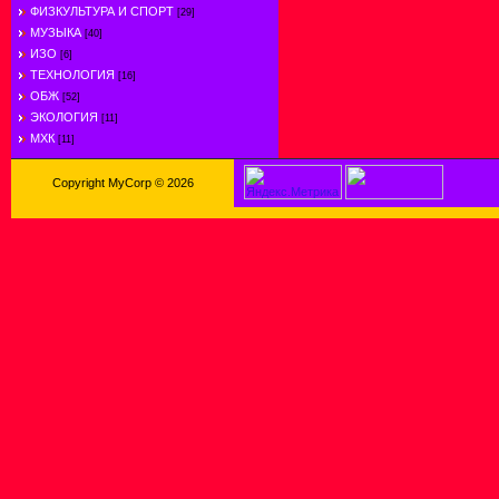
ФИЗКУЛЬТУРА И СПОРТ
[29]
МУЗЫКА
[40]
ИЗО
[6]
ТЕХНОЛОГИЯ
[16]
ОБЖ
[52]
ЭКОЛОГИЯ
[11]
МХК
[11]
Copyright MyCorp © 2026