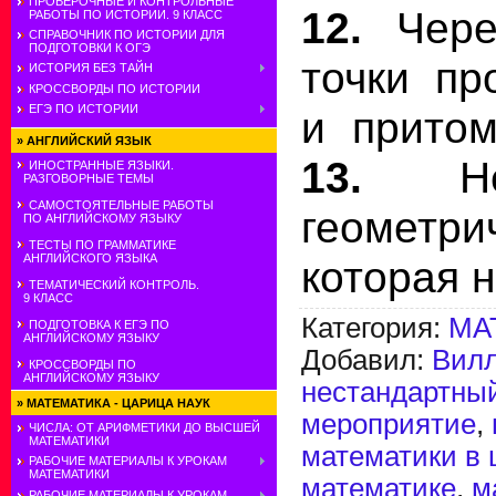
ПРОВЕРОЧНЫЕ И КОНТРОЛЬНЫЕ
12.
Чере
РАБОТЫ ПО ИСТОРИИ. 9 КЛАСС
СПРАВОЧНИК ПО ИСТОРИИ ДЛЯ
ПОДГОТОВКИ К ОГЭ
точки пр
ИСТОРИЯ БЕЗ ТАЙН
КРОССВОРДЫ ПО ИСТОРИИ
ЕГЭ ПО ИСТОРИИ
и притом
»
АНГЛИЙСКИЙ ЯЗЫК
13.
Неог
ИНОСТРАННЫЕ ЯЗЫКИ.
РАЗГОВОРНЫЕ ТЕМЫ
САМОСТОЯТЕЛЬНЫЕ РАБОТЫ
геометри
ПО АНГЛИЙСКОМУ ЯЗЫКУ
ТЕСТЫ ПО ГРАММАТИКЕ
АНГЛИЙСКОГО ЯЗЫКА
которая н
ТЕМАТИЧЕСКИЙ КОНТРОЛЬ.
9 КЛАСС
Категория
:
МА
ПОДГОТОВКА К ЕГЭ ПО
АНГЛИЙСКОМУ ЯЗЫКУ
Добавил
:
Вил
КРОССВОРДЫ ПО
АНГЛИЙСКОМУ ЯЗЫКУ
нестандартный
»
МАТЕМАТИКА - ЦАРИЦА НАУК
мероприятие
,
ЧИСЛА: ОТ АРИФМЕТИКИ ДО ВЫСШЕЙ
МАТЕМАТИКИ
математики в 
РАБОЧИЕ МАТЕРИАЛЫ К УРОКАМ
МАТЕМАТИКИ
математике
,
м
РАБОЧИЕ МАТЕРИАЛЫ К УРОКАМ