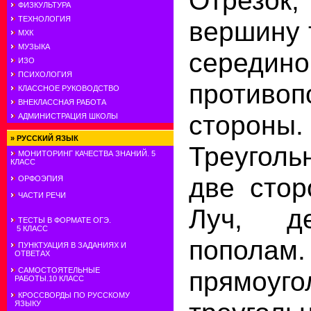
Отрезок
ФИЗКУЛЬТУРА
ТЕХНОЛОГИЯ
вершину 
МХК
МУЗЫКА
середино
ИЗО
ПСИХОЛОГИЯ
противоп
КЛАССНОЕ РУКОВОДСТВО
ВНЕКЛАССНАЯ РАБОТА
сто
АДМИНИСТРАЦИЯ ШКОЛЫ
»
РУССКИЙ ЯЗЫК
Треугольн
МОНИТОРИНГ КАЧЕСТВА ЗНАНИЙ. 5
КЛАСС
две сто
ОРФОЭПИЯ
ЧАСТИ РЕЧИ
Луч, д
ТЕСТЫ В ФОРМАТЕ ОГЭ.
5 КЛАСС
попола
ПУНКТУАЦИЯ В ЗАДАНИЯХ И
ОТВЕТАХ
САМОСТОЯТЕЛЬНЫЕ
прямоуго
РАБОТЫ.10 КЛАСС
КРОССВОРДЫ ПО РУССКОМУ
ЯЗЫКУ