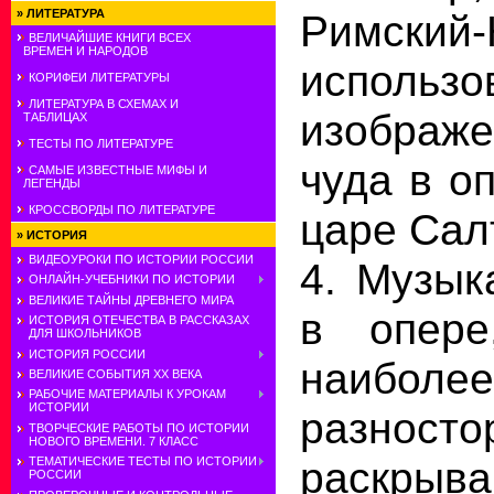
Римский-
»
ЛИТЕРАТУРА
ВЕЛИЧАЙШИЕ КНИГИ ВСЕХ
ВРЕМЕН И НАРОДОВ
исполь
КОРИФЕИ ЛИТЕРАТУРЫ
ЛИТЕРАТУРА В СХЕМАХ И
изображ
ТАБЛИЦАХ
ТЕСТЫ ПО ЛИТЕРАТУРЕ
чуда в о
САМЫЕ ИЗВЕСТНЫЕ МИФЫ И
ЛЕГЕНДЫ
КРОССВОРДЫ ПО ЛИТЕРАТУРЕ
царе Сал
»
ИСТОРИЯ
ВИДЕОУРОКИ ПО ИСТОРИИ РОССИИ
4. Музык
ОНЛАЙН-УЧЕБНИКИ ПО ИСТОРИИ
ВЕЛИКИЕ ТАЙНЫ ДРЕВНЕГО МИРА
в опере
ИСТОРИЯ ОТЕЧЕСТВА В РАССКАЗАХ
ДЛЯ ШКОЛЬНИКОВ
ИСТОРИЯ РОССИИ
наибол
ВЕЛИКИЕ СОБЫТИЯ ХХ ВЕКА
РАБОЧИЕ МАТЕРИАЛЫ К УРОКАМ
ИСТОРИИ
разносто
ТВОРЧЕСКИЕ РАБОТЫ ПО ИСТОРИИ
НОВОГО ВРЕМЕНИ. 7 КЛАСС
раскрыв
ТЕМАТИЧЕСКИЕ ТЕСТЫ ПО ИСТОРИИ
РОССИИ