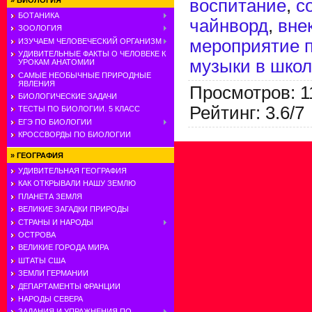
воспитание
,
с
»
БИОЛОГИЯ
БОТАНИКА
чайнворд
,
вне
ЗООЛОГИЯ
мероприятие 
ИЗУЧАЕМ ЧЕЛОВЕЧЕСКИЙ ОРГАНИЗМ
УДИВИТЕЛЬНЫЕ ФАКТЫ О ЧЕЛОВЕКЕ К
музыки в шко
УРОКАМ АНАТОМИИ
САМЫЕ НЕОБЫЧНЫЕ ПРИРОДНЫЕ
ЯВЛЕНИЯ
Просмотров
:
1
БИОЛОГИЧЕСКИЕ ЗАДАЧИ
Рейтинг
:
3.6
/
7
ТЕСТЫ ПО БИОЛОГИИ. 5 КЛАСС
ЕГЭ ПО БИОЛОГИИ
КРОССВОРДЫ ПО БИОЛОГИИ
»
ГЕОГРАФИЯ
УДИВИТЕЛЬНАЯ ГЕОГРАФИЯ
КАК ОТКРЫВАЛИ НАШУ ЗЕМЛЮ
ПЛАНЕТА ЗЕМЛЯ
ВЕЛИКИЕ ЗАГАДКИ ПРИРОДЫ
СТРАНЫ И НАРОДЫ
ОСТРОВА
ВЕЛИКИЕ ГОРОДА МИРА
ШТАТЫ США
ЗЕМЛИ ГЕРМАНИИ
ДЕПАРТАМЕНТЫ ФРАНЦИИ
НАРОДЫ СЕВЕРА
ЗАДАНИЯ И УПРАЖНЕНИЯ ПО