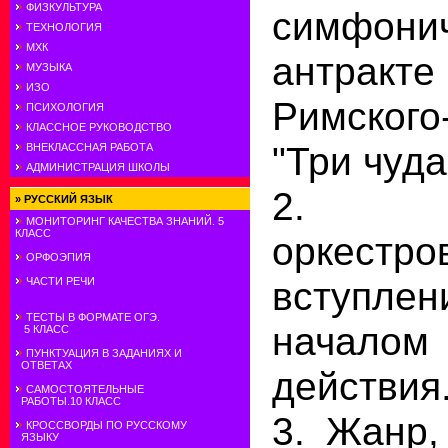
ФИЗКУЛЬТУРА
симфони
ТЕХНОЛОГИЯ
МХК
антра
МУЗЫКА
ИЗО
Римского
ПСИХОЛОГИЯ
КЛАССНОЕ РУКОВОДСТВО
"Три чуда
ВНЕКЛАССНАЯ РАБОТА
АДМИНИСТРАЦИЯ ШКОЛЫ
2. Н
»
РУССКИЙ ЯЗЫК
МОНИТОРИНГ КАЧЕСТВА ЗНАНИЙ. 5
КЛАСС
оркестро
ОРФОЭПИЯ
вступл
ЧАСТИ РЕЧИ
ТЕСТЫ В ФОРМАТЕ ОГЭ.
началом
5 КЛАСС
ПУНКТУАЦИЯ В ЗАДАНИЯХ И
ОТВЕТАХ
действия
САМОСТОЯТЕЛЬНЫЕ
РАБОТЫ.10 КЛАСС
3. Жанр,
КРОССВОРДЫ ПО РУССКОМУ
ЯЗЫКУ