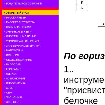
РОДИТЕЛЬСКОЕ СОБРАНИЕ
»
ОТКРЫТЫЙ УРОК
РУССКИЙ ЯЗЫК
РУССКАЯ ЛИТЕРАТУРА
НАЧАЛЬНАЯ ШКОЛА
УКРАИНСКИЙ ЯЗЫК
ИНОСТРАННЫЕ ЯЗЫКИ
УКРАИНСКАЯ ЛИТЕРАТУРА
ЗАРУБЕЖНАЯ ЛИТЕРАТУРА
МАТЕМАТИКА
По гори
ИСТОРИЯ
ОБЩЕСТВОЗНАНИЕ
БИОЛОГИЯ
1.. Му
ГЕОГРАФИЯ
ФИЗИКА
инструме
АСТРОНОМИЯ
ИНФОРМАТИКА
"присвис
ХИМИЯ
ОБЖ
бел
ЭКОНОМИКА
ЭКОЛОГИЯ