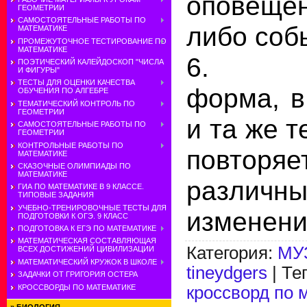
оповеще
ГЕОМЕТРИИ
САМОСТОЯТЕЛЬНЫЕ РАБОТЫ ПО
либо соб
МАТЕМАТИКЕ
ПРОМЕЖУТОЧНОЕ ТЕСТИРОВАНИЕ ПО
МАТЕМАТИКЕ
6. Му
ПОЭТИЧЕСКИЙ КАЛЕЙДОСКОП "ЧИСЛА
И ФИГУРЫ"
ТЕСТЫ ДЛЯ ОЦЕНКИ КАЧЕСТВА
форма, в
ОБУЧЕНИЯ ПО АЛГЕБРЕ
ТЕМАТИЧЕСКИЙ КОНТРОЛЬ ПО
ГЕОМЕТРИИ
и та же 
САМОСТОЯТЕЛЬНЫЕ РАБОТЫ ПО
ГЕОМЕТРИИ
КОНТРОЛЬНЫЕ РАБОТЫ ПО
повто
МАТЕМАТИКЕ
СКАЗОЧНЫЕ ОЛИМПИАДЫ ПО
МАТЕМАТИКЕ
различн
ГИА ПО МАТЕМАТИКЕ В 9 КЛАССЕ.
ТИПОВЫЕ ЗАДАНИЯ
УЧЕБНО-ТРЕНИРОВОЧНЫЕ ТЕСТЫ ДЛЯ
изменени
ПОДГОТОВКИ К ОГЭ. 9 КЛАСС
ПОДГОТОВКА К ЕГЭ ПО МАТЕМАТИКЕ
МАТЕМАТИЧЕСКАЯ СОСТАВЛЯЮЩАЯ
Категория
:
МУ
ВСЕХ ДОСТИЖЕНИЙ ЦИВИЛИЗАЦИИ
МАТЕМАТИЧЕСКИЙ КРУЖОК В ШКОЛЕ
tineydgers
|
Те
ЗАДАЧКИ ОТ ГРИГОРИЯ ОСТЕРА
КРОССВОРДЫ ПО МАТЕМАТИКЕ
кроссворд по 