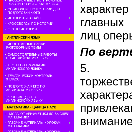
ПРОВЕРОЧНЫЕ И КОНТРОЛЬНЫЕ
РАБОТЫ ПО ИСТОРИИ. 9 КЛАСС
характе
СПРАВОЧНИК ПО ИСТОРИИ ДЛЯ
ПОДГОТОВКИ К ОГЭ
главных
ИСТОРИЯ БЕЗ ТАЙН
КРОССВОРДЫ ПО ИСТОРИИ
ЕГЭ ПО ИСТОРИИ
лиц опер
»
АНГЛИЙСКИЙ ЯЗЫК
ИНОСТРАННЫЕ ЯЗЫКИ.
По верт
РАЗГОВОРНЫЕ ТЕМЫ
САМОСТОЯТЕЛЬНЫЕ РАБОТЫ
ПО АНГЛИЙСКОМУ ЯЗЫКУ
5. 
ТЕСТЫ ПО ГРАММАТИКЕ
АНГЛИЙСКОГО ЯЗЫКА
ТЕМАТИЧЕСКИЙ КОНТРОЛЬ.
торжеств
9 КЛАСС
ПОДГОТОВКА К ЕГЭ ПО
характер
АНГЛИЙСКОМУ ЯЗЫКУ
КРОССВОРДЫ ПО
АНГЛИЙСКОМУ ЯЗЫКУ
привлек
»
МАТЕМАТИКА - ЦАРИЦА НАУК
ЧИСЛА: ОТ АРИФМЕТИКИ ДО ВЫСШЕЙ
вним
МАТЕМАТИКИ
РАБОЧИЕ МАТЕРИАЛЫ К УРОКАМ
МАТЕМАТИКИ
РАБОЧИЕ МАТЕРИАЛЫ К УРОКАМ