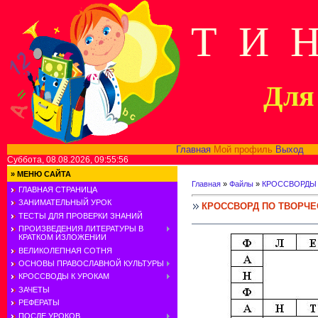
Т И 
Для 
Главная
Мой профиль
Выход
В
Суббота, 08.08.2026, 09:55:56
»
МЕНЮ САЙТА
Главная
»
Файлы
»
КРОССВОРДЫ
ГЛАВНАЯ СТРАНИЦА
ЗАНИМАТЕЛЬНЫЙ УРОК
КРОССВОРД ПО ТВОРЧЕС
ТЕСТЫ ДЛЯ ПРОВЕРКИ ЗНАНИЙ
ПРОИЗВЕДЕНИЯ ЛИТЕРАТУРЫ В
КРАТКОМ ИЗЛОЖЕНИИ
ВЕЛИКОЛЕПНАЯ СОТНЯ
ОСНОВЫ ПРАВОСЛАВНОЙ КУЛЬТУРЫ
КРОССВОДЫ К УРОКАМ
ЗАЧЕТЫ
РЕФЕРАТЫ
ПОСЛЕ УРОКОВ