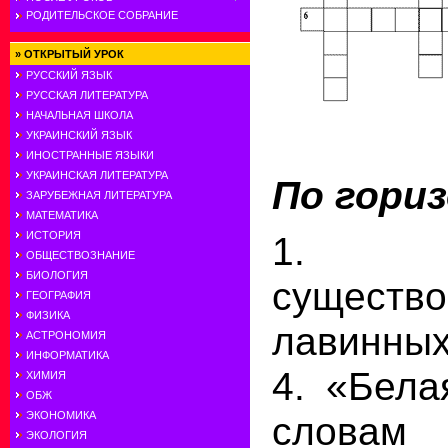
РОДИТЕЛЬСКОЕ СОБРАНИЕ
»
ОТКРЫТЫЙ УРОК
РУССКИЙ ЯЗЫК
РУССКАЯ ЛИТЕРАТУРА
НАЧАЛЬНАЯ ШКОЛА
УКРАИНСКИЙ ЯЗЫК
ИНОСТРАННЫЕ ЯЗЫКИ
УКРАИНСКАЯ ЛИТЕРАТУРА
По гори
ЗАРУБЕЖНАЯ ЛИТЕРАТУРА
МАТЕМАТИКА
1. 
ИСТОРИЯ
ОБЩЕСТВОЗНАНИЕ
БИОЛОГИЯ
существо
ГЕОГРАФИЯ
ФИЗИКА
лавинных
АСТРОНОМИЯ
ИНФОРМАТИКА
4. «Бела
ХИМИЯ
ОБЖ
слова
ЭКОНОМИКА
ЭКОЛОГИЯ