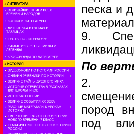
»
ЛИТЕРАТУРА
песка и 
ВЕЛИЧАЙШИЕ КНИГИ ВСЕХ
ВРЕМЕН И НАРОДОВ
материал
КОРИФЕИ ЛИТЕРАТУРЫ
ЛИТЕРАТУРА В СХЕМАХ И
9. Спе
ТАБЛИЦАХ
ТЕСТЫ ПО ЛИТЕРАТУРЕ
ликвидац
САМЫЕ ИЗВЕСТНЫЕ МИФЫ И
ЛЕГЕНДЫ
КРОССВОРДЫ ПО ЛИТЕРАТУРЕ
По верт
»
ИСТОРИЯ
ВИДЕОУРОКИ ПО ИСТОРИИ РОССИИ
ОНЛАЙН-УЧЕБНИКИ ПО ИСТОРИИ
2. Ск
ВЕЛИКИЕ ТАЙНЫ ДРЕВНЕГО МИРА
ИСТОРИЯ ОТЕЧЕСТВА В РАССКАЗАХ
ДЛЯ ШКОЛЬНИКОВ
смещение
ИСТОРИЯ РОССИИ
ВЕЛИКИЕ СОБЫТИЯ ХХ ВЕКА
пород вн
РАБОЧИЕ МАТЕРИАЛЫ К УРОКАМ
ИСТОРИИ
ТВОРЧЕСКИЕ РАБОТЫ ПО ИСТОРИИ
под вл
НОВОГО ВРЕМЕНИ. 7 КЛАСС
ТЕМАТИЧЕСКИЕ ТЕСТЫ ПО ИСТОРИИ
РОССИИ