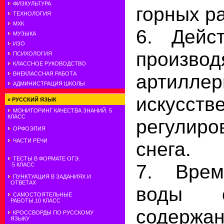
ФИЗКУЛЬТУРА
горных р
ТЕХНОЛОГИЯ
МХК
6. Дейст
МУЗЫКА
ИЗО
производ
ПСИХОЛОГИЯ
КЛАССНОЕ РУКОВОДСТВО
артил
ВНЕКЛАССНАЯ РАБОТА
АДМИНИСТРАЦИЯ ШКОЛЫ
искусств
»
РУССКИЙ ЯЗЫК
МОНИТОРИНГ КАЧЕСТВА ЗНАНИЙ. 5
КЛАСС
регули
ОРФОЭПИЯ
ЧАСТИ РЕЧИ
снега.
ТЕСТЫ В ФОРМАТЕ ОГЭ.
7. Врем
5 КЛАСС
ПУНКТУАЦИЯ В ЗАДАНИЯХ И
ОТВЕТАХ
воды 
САМОСТОЯТЕЛЬНЫЕ
РАБОТЫ.10 КЛАСС
содержа
КРОССВОРДЫ ПО РУССКОМУ
ЯЗЫКУ