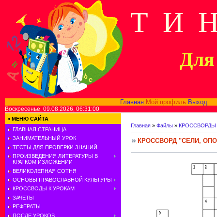
Т И 
Для 
Главная
Мой профиль
Выход
В
Воскресенье, 09.08.2026, 06:31:00
»
МЕНЮ САЙТА
Главная
»
Файлы
»
КРОССВОРДЫ
ГЛАВНАЯ СТРАНИЦА
ЗАНИМАТЕЛЬНЫЙ УРОК
КРОССВОРД "СЕЛИ, ОП
ТЕСТЫ ДЛЯ ПРОВЕРКИ ЗНАНИЙ
ПРОИЗВЕДЕНИЯ ЛИТЕРАТУРЫ В
КРАТКОМ ИЗЛОЖЕНИИ
ВЕЛИКОЛЕПНАЯ СОТНЯ
ОСНОВЫ ПРАВОСЛАВНОЙ КУЛЬТУРЫ
КРОССВОДЫ К УРОКАМ
ЗАЧЕТЫ
РЕФЕРАТЫ
ПОСЛЕ УРОКОВ