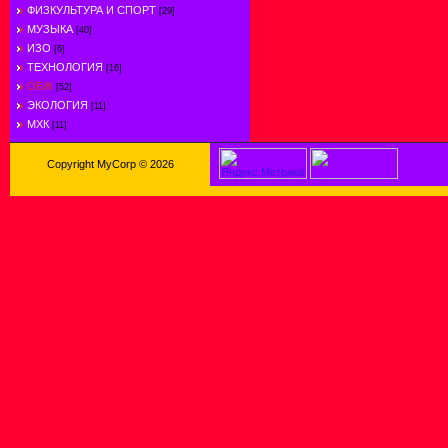
ФИЗКУЛЬТУРА И СПОРТ
[29]
МУЗЫКА
[40]
ИЗО
[6]
ТЕХНОЛОГИЯ
[16]
ОБЖ
[52]
ЭКОЛОГИЯ
[11]
МХК
[11]
Copyright MyCorp © 2026