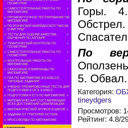
ГЕОМЕТРИИ
Горы. 4
САМОСТОЯТЕЛЬНЫЕ РАБОТЫ ПО
МАТЕМАТИКЕ
ПРОМЕЖУТОЧНОЕ ТЕСТИРОВАНИЕ ПО
Обстрел.
МАТЕМАТИКЕ
ПОЭТИЧЕСКИЙ КАЛЕЙДОСКОП "ЧИСЛА
И ФИГУРЫ"
Спасател
ТЕСТЫ ДЛЯ ОЦЕНКИ КАЧЕСТВА
ОБУЧЕНИЯ ПО АЛГЕБРЕ
ТЕМАТИЧЕСКИЙ КОНТРОЛЬ ПО
ГЕОМЕТРИИ
По вер
САМОСТОЯТЕЛЬНЫЕ РАБОТЫ ПО
ГЕОМЕТРИИ
КОНТРОЛЬНЫЕ РАБОТЫ ПО
Оползень
МАТЕМАТИКЕ
СКАЗОЧНЫЕ ОЛИМПИАДЫ ПО
МАТЕМАТИКЕ
5. Обвал.
ГИА ПО МАТЕМАТИКЕ В 9 КЛАССЕ.
ТИПОВЫЕ ЗАДАНИЯ
УЧЕБНО-ТРЕНИРОВОЧНЫЕ ТЕСТЫ ДЛЯ
Категория
:
ОБ
ПОДГОТОВКИ К ОГЭ. 9 КЛАСС
ПОДГОТОВКА К ЕГЭ ПО МАТЕМАТИКЕ
tineydgers
МАТЕМАТИЧЕСКАЯ СОСТАВЛЯЮЩАЯ
ВСЕХ ДОСТИЖЕНИЙ ЦИВИЛИЗАЦИИ
Просмотров
:
1
МАТЕМАТИЧЕСКИЙ КРУЖОК В ШКОЛЕ
ЗАДАЧКИ ОТ ГРИГОРИЯ ОСТЕРА
Рейтинг
:
4.8
/
2
КРОССВОРДЫ ПО МАТЕМАТИКЕ