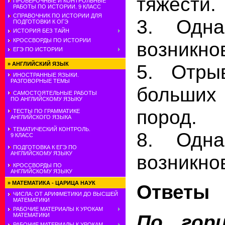
тяжести.
ПРОВЕРОЧНЫЕ И КОНТРОЛЬНЫЕ
РАБОТЫ ПО ИСТОРИИ. 9 КЛАСС
СПРАВОЧНИК ПО ИСТОРИИ ДЛЯ
3. Одн
ПОДГОТОВКИ К ОГЭ
ИСТОРИЯ БЕЗ ТАЙН
КРОССВОРДЫ ПО ИСТОРИИ
возникно
ЕГЭ ПО ИСТОРИИ
»
АНГЛИЙСКИЙ ЯЗЫК
5. Отры
ИНОСТРАННЫЕ ЯЗЫКИ.
РАЗГОВОРНЫЕ ТЕМЫ
больших
САМОСТОЯТЕЛЬНЫЕ РАБОТЫ
ПО АНГЛИЙСКОМУ ЯЗЫКУ
пород.
ТЕСТЫ ПО ГРАММАТИКЕ
АНГЛИЙСКОГО ЯЗЫКА
ТЕМАТИЧЕСКИЙ КОНТРОЛЬ.
8. Одн
9 КЛАСС
ПОДГОТОВКА К ЕГЭ ПО
АНГЛИЙСКОМУ ЯЗЫКУ
возникно
КРОССВОРДЫ ПО
АНГЛИЙСКОМУ ЯЗЫКУ
»
МАТЕМАТИКА - ЦАРИЦА НАУК
Ответы
ЧИСЛА: ОТ АРИФМЕТИКИ ДО ВЫСШЕЙ
МАТЕМАТИКИ
РАБОЧИЕ МАТЕРИАЛЫ К УРОКАМ
По гори
МАТЕМАТИКИ
РАБОЧИЕ МАТЕРИАЛЫ К УРОКАМ