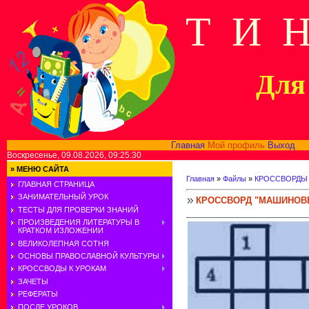
Т И 
Для 
Главная
Мой профиль
Выход
В
Воскресенье, 09.08.2026, 09:25:30
»
МЕНЮ САЙТА
Главная
»
Файлы
»
КРОССВОРДЫ
ГЛАВНАЯ СТРАНИЦА
ЗАНИМАТЕЛЬНЫЙ УРОК
КРОССВОРД "МАШИНОВ
ТЕСТЫ ДЛЯ ПРОВЕРКИ ЗНАНИЙ
ПРОИЗВЕДЕНИЯ ЛИТЕРАТУРЫ В
КРАТКОМ ИЗЛОЖЕНИИ
ВЕЛИКОЛЕПНАЯ СОТНЯ
ОСНОВЫ ПРАВОСЛАВНОЙ КУЛЬТУРЫ
КРОССВОДЫ К УРОКАМ
ЗАЧЕТЫ
РЕФЕРАТЫ
ПОСЛЕ УРОКОВ