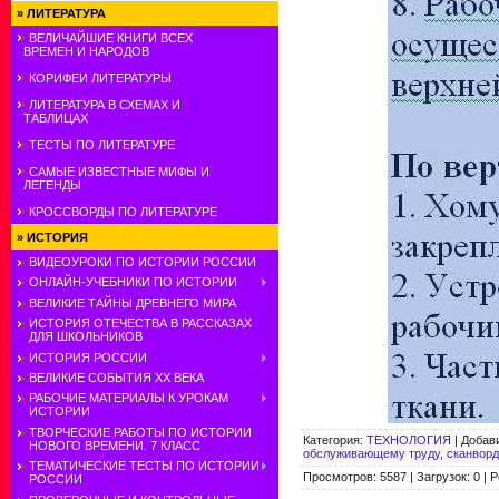
»
ЛИТЕРАТУРА
ВЕЛИЧАЙШИЕ КНИГИ ВСЕХ
ВРЕМЕН И НАРОДОВ
КОРИФЕИ ЛИТЕРАТУРЫ
ЛИТЕРАТУРА В СХЕМАХ И
ТАБЛИЦАХ
ТЕСТЫ ПО ЛИТЕРАТУРЕ
САМЫЕ ИЗВЕСТНЫЕ МИФЫ И
ЛЕГЕНДЫ
КРОССВОРДЫ ПО ЛИТЕРАТУРЕ
»
ИСТОРИЯ
ВИДЕОУРОКИ ПО ИСТОРИИ РОССИИ
ОНЛАЙН-УЧЕБНИКИ ПО ИСТОРИИ
ВЕЛИКИЕ ТАЙНЫ ДРЕВНЕГО МИРА
ИСТОРИЯ ОТЕЧЕСТВА В РАССКАЗАХ
ДЛЯ ШКОЛЬНИКОВ
ИСТОРИЯ РОССИИ
ВЕЛИКИЕ СОБЫТИЯ ХХ ВЕКА
РАБОЧИЕ МАТЕРИАЛЫ К УРОКАМ
ИСТОРИИ
ТВОРЧЕСКИЕ РАБОТЫ ПО ИСТОРИИ
Категория
:
ТЕХНОЛОГИЯ
|
Добав
НОВОГО ВРЕМЕНИ. 7 КЛАСС
обслуживающему труду
,
сканворд
ТЕМАТИЧЕСКИЕ ТЕСТЫ ПО ИСТОРИИ
Просмотров
:
5587
|
Загрузок
:
0
|
Р
РОССИИ