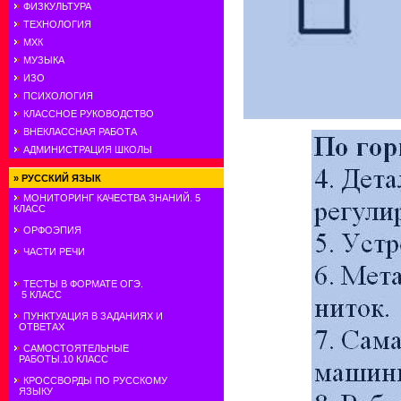
ФИЗКУЛЬТУРА
ТЕХНОЛОГИЯ
МХК
МУЗЫКА
ИЗО
ПСИХОЛОГИЯ
КЛАССНОЕ РУКОВОДСТВО
ВНЕКЛАССНАЯ РАБОТА
АДМИНИСТРАЦИЯ ШКОЛЫ
»
РУССКИЙ ЯЗЫК
МОНИТОРИНГ КАЧЕСТВА ЗНАНИЙ. 5
КЛАСС
ОРФОЭПИЯ
ЧАСТИ РЕЧИ
ТЕСТЫ В ФОРМАТЕ ОГЭ.
5 КЛАСС
ПУНКТУАЦИЯ В ЗАДАНИЯХ И
ОТВЕТАХ
САМОСТОЯТЕЛЬНЫЕ
РАБОТЫ.10 КЛАСС
КРОССВОРДЫ ПО РУССКОМУ
ЯЗЫКУ