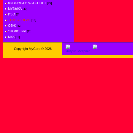
ФИЗКУЛЬТУРА И СПОРТ
[29]
МУЗЫКА
[40]
ИЗО
[6]
ТЕХНОЛОГИЯ
[16]
ОБЖ
[52]
ЭКОЛОГИЯ
[11]
МХК
[11]
Copyright MyCorp © 2026