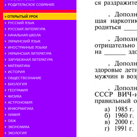
РОДИТЕЛЬСКОЕ СОБРАНИЕ
»
ОТКРЫТЫЙ УРОК
РУССКИЙ ЯЗЫК
РУССКАЯ ЛИТЕРАТУРА
НАЧАЛЬНАЯ ШКОЛА
УКРАИНСКИЙ ЯЗЫК
ИНОСТРАННЫЕ ЯЗЫКИ
УКРАИНСКАЯ ЛИТЕРАТУРА
ЗАРУБЕЖНАЯ ЛИТЕРАТУРА
МАТЕМАТИКА
ИСТОРИЯ
ОБЩЕСТВОЗНАНИЕ
БИОЛОГИЯ
ГЕОГРАФИЯ
ФИЗИКА
АСТРОНОМИЯ
ИНФОРМАТИКА
ХИМИЯ
ОБЖ
ЭКОНОМИКА
ЭКОЛОГИЯ