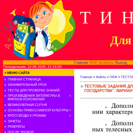
Т И 
Для 
Главная
Мой профиль
Выход
В
Понедельник, 10.08.2026, 22:16:05
»
МЕНЮ САЙТА
Главная
»
Файлы
»
ОБЖ
»
ТЕСТОВ
ГЛАВНАЯ СТРАНИЦА
ЗАНИМАТЕЛЬНЫЙ УРОК
ТЕСТОВЫЕ ЗАДАНИЯ ДЛЯ
ГОСУДАРСТВА". ВАРИАНТ
ТЕСТЫ ДЛЯ ПРОВЕРКИ ЗНАНИЙ
ПРОИЗВЕДЕНИЯ ЛИТЕРАТУРЫ В
КРАТКОМ ИЗЛОЖЕНИИ
ВЕЛИКОЛЕПНАЯ СОТНЯ
ОСНОВЫ ПРАВОСЛАВНОЙ КУЛЬТУРЫ
КРОССВОДЫ К УРОКАМ
ЗАЧЕТЫ
РЕФЕРАТЫ
ПОСЛЕ УРОКОВ