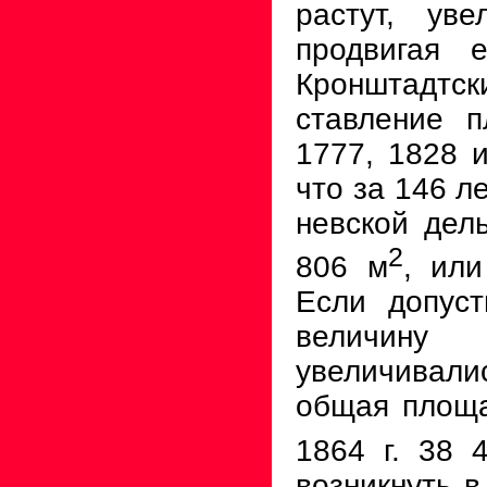
растут, ув
продвигая 
Кронштадтс
ставление п
1777, 1828
что за
146
ле
невской дел
2
806
м
, или
Если допу­с
величи
увеличивали
общая площа
1864
г
.
38 
возникнуть в