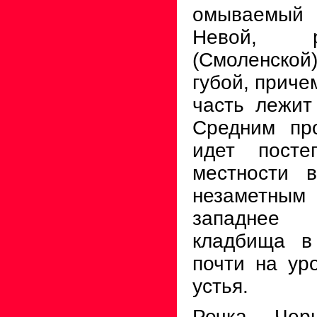
омываемый 
Невой, р
(Смоленской
губой, при­ч
часть лежи
Средним пр
идет посте
местности 
незаметн
западнее
кладбища в
почти на ур
устья.
Речка Чер