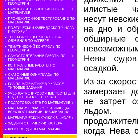
ГЕОМЕТРИИ
илистые ча
САМОСТОЯТЕЛЬНЫЕ РАБОТЫ ПО
МАТЕМАТИКЕ
несут невски
ПРОМЕЖУТОЧНОЕ ТЕСТИРОВАНИЕ ПО
МАТЕМАТИКЕ
на дно и об
ПОЭТИЧЕСКИЙ КАЛЕЙДОСКОП "ЧИСЛА
И ФИГУРЫ"
обширные о
ТЕСТЫ ДЛЯ ОЦЕНКИ КАЧЕСТВА
ОБУЧЕНИЯ ПО АЛГЕБРЕ
невозможны
ТЕМАТИЧЕСКИЙ КОНТРОЛЬ ПО
ГЕОМЕТРИИ
Невы судов
САМОСТОЯТЕЛЬНЫЕ РАБОТЫ ПО
ГЕОМЕТРИИ
КОНТРОЛЬНЫЕ РАБОТЫ ПО
осадкой.
МАТЕМАТИКЕ
СКАЗОЧНЫЕ ОЛИМПИАДЫ ПО
МАТЕМАТИКЕ
Из-за скорос
ГИА ПО МАТЕМАТИКЕ В 9 КЛАССЕ.
ТИПОВЫЕ ЗАДАНИЯ
замерзает д
УЧЕБНО-ТРЕНИРОВОЧНЫЕ ТЕСТЫ ДЛЯ
ПОДГОТОВКИ К ОГЭ. 9 КЛАСС
не затрет 
ПОДГОТОВКА К ЕГЭ ПО МАТЕМАТИКЕ
льдом
МАТЕМАТИЧЕСКАЯ СОСТАВЛЯЮЩАЯ
ВСЕХ ДОСТИЖЕНИЙ ЦИВИЛИЗАЦИИ
МАТЕМАТИЧЕСКИЙ КРУЖОК В ШКОЛЕ
продолжите
ЗАДАЧКИ ОТ ГРИГОРИЯ ОСТЕРА
когда Нева 
КРОССВОРДЫ ПО МАТЕМАТИКЕ