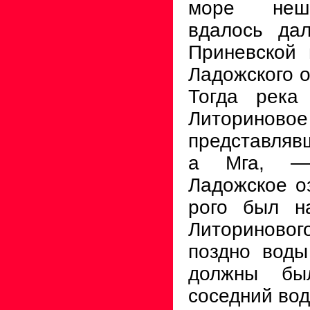
море неш
вдалось да
Приневской 
Ладожского о
Тогда река
Литори­новое
представляв
а Мга,
—
Ладожское оз
рого был н
Литориново
поздно воды
должны был
соседний вод