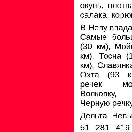
окунь, плотв
салака, корю
В Неву впада
Самые боль
(30 км), Мой
км), Тосна (
км), Славянк
Охта (93 к
речек мо
Волковку, 
Черную речку
Дельта Нев
51 281 419