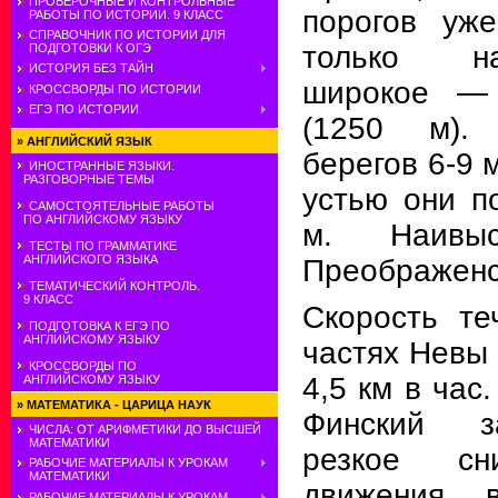
ПРОВЕРОЧНЫЕ И КОНТРОЛЬНЫЕ
порогов уже
РАБОТЫ ПО ИСТОРИИ. 9 КЛАСС
СПРАВОЧНИК ПО ИСТОРИИ ДЛЯ
только н
ПОДГОТОВКИ К ОГЭ
ИСТОРИЯ БЕЗ ТАЙН
широкое — 
КРОССВОРДЫ ПО ИСТОРИИ
ЕГЭ ПО ИСТОРИИ
(1250 м).
»
АНГЛИЙСКИЙ ЯЗЫК
берегов 6-9 
ИНОСТРАННЫЕ ЯЗЫКИ.
РАЗГОВОРНЫЕ ТЕМЫ
устью они п
САМОСТОЯТЕЛЬНЫЕ РАБОТЫ
ПО АНГЛИЙСКОМУ ЯЗЫКУ
м. Наивы
ТЕСТЫ ПО ГРАММАТИКЕ
АНГЛИЙСКОГО ЯЗЫКА
Преображенс
ТЕМАТИЧЕСКИЙ КОНТРОЛЬ.
9 КЛАСС
Скорость те
ПОДГОТОВКА К ЕГЭ ПО
АНГЛИЙСКОМУ ЯЗЫКУ
частях Невы 
КРОССВОРДЫ ПО
4,5 км в час
АНГЛИЙСКОМУ ЯЗЫКУ
»
МАТЕМАТИКА - ЦАРИЦА НАУК
Финский з
ЧИСЛА: ОТ АРИФМЕТИКИ ДО ВЫСШЕЙ
МАТЕМАТИКИ
резкое сн
РАБОЧИЕ МАТЕРИАЛЫ К УРОКАМ
МАТЕМАТИКИ
движения в
РАБОЧИЕ МАТЕРИАЛЫ К УРОКАМ