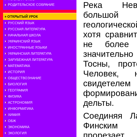
Река Нев
РОДИТЕЛЬСКОЕ СОБРАНИЕ
большо
»
ОТКРЫТЫЙ УРОК
геологичес
РУССКИЙ ЯЗЫК
РУССКАЯ ЛИТЕРАТУРА
хотя сравни
НАЧАЛЬНАЯ ШКОЛА
не более
УКРАИНСКИЙ ЯЗЫК
ИНОСТРАННЫЕ ЯЗЫКИ
значительно
УКРАИНСКАЯ ЛИТЕРАТУРА
ЗАРУБЕЖНАЯ ЛИТЕРАТУРА
Тосны, про
МАТЕМАТИКА
Человек, 
ИСТОРИЯ
ОБЩЕСТВОЗНАНИЕ
свидетеле
БИОЛОГИЯ
формирован
ГЕОГРАФИЯ
ФИЗИКА
дельты.
АСТРОНОМИЯ
ИНФОРМАТИКА
Соединяя Л
ХИМИЯ
ОБЖ
Финским 
ЭКОНОМИКА
прорезае
ЭКОЛОГИЯ