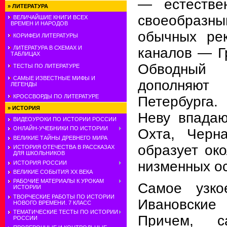
—
естестве
»
ЛИТЕРАТУРА
свое­образ
ВЕЛИЧАЙШИЕ КНИГИ ВСЕХ
ВРЕМЕН И НАРОДОВ
обычных ре
КОРИФЕИ ЛИТЕРАТУРЫ
ЛИТЕРАТУРА В СХЕМАХ И
каналов — Г
ТАБЛИЦАХ
Обводны
ТЕСТЫ ПО ЛИТЕРАТУРЕ
САМЫЕ ИЗВЕСТНЫЕ МИФЫ И
дополняют
ЛЕГЕНДЫ
КРОССВОРДЫ ПО ЛИТЕРАТУРЕ
Петербурга.
»
ИСТОРИЯ
Неву впадаю
ВИДЕОУРОКИ ПО ИСТОРИИ РОССИИ
ОНЛАЙН-УЧЕБНИКИ ПО ИСТОРИИ
Охта, Черн
ВЕЛИКИЕ ТАЙНЫ ДРЕВНЕГО МИРА
образует око
ИСТОРИЯ ОТЕЧЕСТВА В РАССКАЗАХ
ДЛЯ ШКОЛЬНИКОВ
низменных о
ИСТОРИЯ РОССИИ
ВЕЛИКИЕ СОБЫТИЯ ХХ ВЕКА
РАБОЧИЕ МАТЕРИАЛЫ К УРОКАМ
Самое узк
ИСТОРИИ
ТВОРЧЕСКИЕ РАБОТЫ ПО ИСТОРИИ
Ивановские
НОВОГО ВРЕМЕНИ. 7 КЛАСС
ТЕМАТИЧЕСКИЕ ТЕСТЫ ПО ИСТОРИИ
Причем, с
РОССИИ