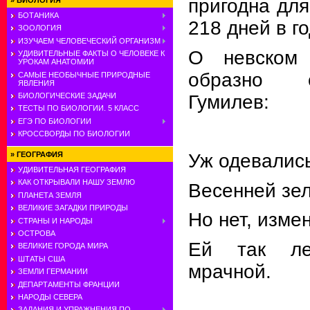
пригодна для
»
БИОЛОГИЯ
БОТАНИКА
218 дней в го
ЗООЛОГИЯ
ИЗУЧАЕМ ЧЕЛОВЕЧЕСКИЙ ОРГАНИЗМ
О невском 
УДИВИТЕЛЬНЫЕ ФАКТЫ О ЧЕЛОВЕКЕ К
УРОКАМ АНАТОМИИ
образно 
САМЫЕ НЕОБЫЧНЫЕ ПРИРОДНЫЕ
ЯВЛЕНИЯ
Гумилев:
БИОЛОГИЧЕСКИЕ ЗАДАЧИ
ТЕСТЫ ПО БИОЛОГИИ. 5 КЛАСС
ЕГЭ ПО БИОЛОГИИ
КРОССВОРДЫ ПО БИОЛОГИИ
»
ГЕОГРАФИЯ
Уж одевалис
УДИВИТЕЛЬНАЯ ГЕОГРАФИЯ
КАК ОТКРЫВАЛИ НАШУ ЗЕМЛЮ
Весенней зе
ПЛАНЕТА ЗЕМЛЯ
ВЕЛИКИЕ ЗАГАДКИ ПРИРОДЫ
Но нет, изме
СТРАНЫ И НАРОДЫ
ОСТРОВА
Ей так ле
ВЕЛИКИЕ ГОРОДА МИРА
ШТАТЫ США
мрачной.
ЗЕМЛИ ГЕРМАНИИ
ДЕПАРТАМЕНТЫ ФРАНЦИИ
НАРОДЫ СЕВЕРА
ЗАДАНИЯ И УПРАЖНЕНИЯ ПО