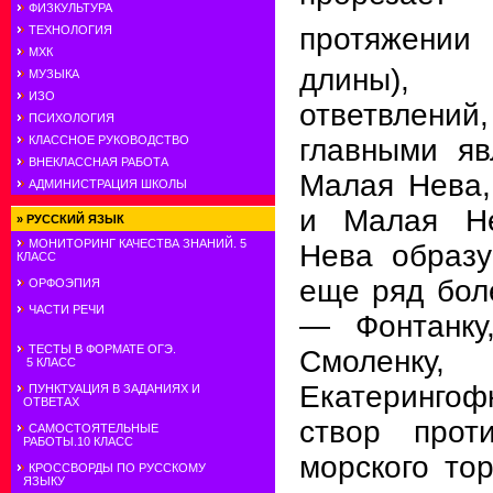
ФИЗКУЛЬТУРА
протяжении
ТЕХНОЛОГИЯ
МХК
длины),
МУЗЫКА
ИЗО
ответвлен
ПСИХОЛОГИЯ
КЛАССНОЕ РУКОВОДСТВО
главными я
ВНЕКЛАССНАЯ РАБОТА
Малая Нева,
АДМИНИСТРАЦИЯ ШКОЛЫ
и Малая Не
»
РУССКИЙ ЯЗЫК
МОНИТОРИНГ КАЧЕСТВА ЗНАНИЙ. 5
Нева образу
КЛАСС
еще ряд бол
ОРФОЭПИЯ
ЧАСТИ РЕЧИ
— Фонтанку,
ТЕСТЫ В ФОРМАТЕ ОГЭ.
Смоленк
5 КЛАСС
Екатеринго
ПУНКТУАЦИЯ В ЗАДАНИЯХ И
ОТВЕТАХ
створ прот
САМОСТОЯТЕЛЬНЫЕ
РАБОТЫ.10 КЛАСС
морского тор
КРОССВОРДЫ ПО РУССКОМУ
ЯЗЫКУ