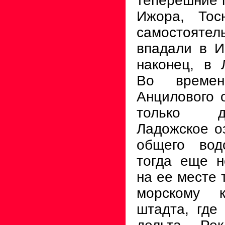
теперешние п
Ижора, Тос
самостоя­т
впадали в И
нако­нец, в
Во времен
Анцилового 
только д
Ладожское о
общего вод
тогда еще н
на ее месте 
морскому 
штадта, где