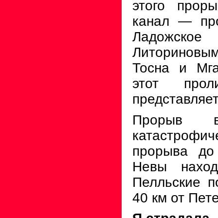
этого про­р
канал
—
про
Ла­дожс
Литориновым
Тосна и Мг
этот про
представ­ляе
Прорыв в
катастроф
прорыва до
Невы наход
Пелльские п
40
км
от Пете