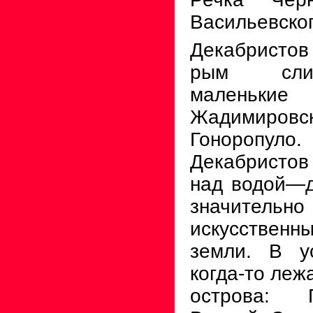
Васильевско
Декабристов (
рым слив
маленьк
Жадимировс
Гонороп
Декабристо
над водой—
значи­т
искусстве
земли. В у
когда-то леж
острова: 