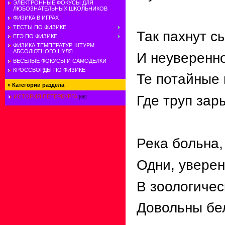
ЭЛЕКТРОННЫЕ ФОКУСЫ ДЛЯ
ЛЮБОЗНАТЕЛЬНЫХ ШКОЛЬНИКОВ
ФИЗИКА В ИГРАХ
ТЕСТЫ ПО ФИЗИКЕ
Так пахнут с
ЕГЭ ПО ФИЗИКЕ
ФИЗИКА ТЕМПЕРАТУР. ШТУРМ
АБСОЛЮТНОГО НУЛЯ
И неуверенно
ВЕСЕЛЫЕ ФОКУСЫ И САМОДЕЛКИ
КРОССВОРДЫ ПО ФИЗИКЕ
Те потайные 
»
Категории раздела
Где труп зар
ИСТОРИЯ ПЕТЕРБУРГА
[66]
Река больна,
Одни, уверен
В зоологичес
Довольны бе