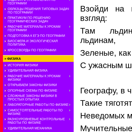
ГЕОГРАФИИ
Взойди на 
ОБРАЗЦЫ РЕШЕНИЯ ТИПОВЫХ ЗАДАЧ
ПО ГЕОГРАФИИ
взгляд:
ПРАКТИКУМ ПО РЕШЕНИЮ
ГЕОГРАФИЧЕСКИХ ЗАДАЧ
РАБОЧИЕ МАТЕРИАЛЫ К УРОКАМ
Там льди
ГЕОГРАФИИ
ПОДГОТОВКА К ЕГЭ ПО ГЕОГРАФИИ
льдинам,
БИОСФЕРА И ЭКОЛОГИЧЕСКАЯ
ПОЛИТИКА
КРОССВОРДЫ ПО ГЕОГРАФИИ
Зеленые, как
»
ФИЗИКА
С ужасным ш
ИСТОРИЯ ФИЗИКИ
УДИВИТЕЛЬНАЯ ФИЗИКА
РАБОЧИЕ МАТЕРИАЛЫ К УРОКАМ
ФИЗИКИ
ОТКРЫВАЕМ ЗАКОНЫ ФИЗИКИ
Географу, в 
ОПОРНЫЕ СХЕМЫ ПО ФИЗИКЕ
СЛОЖНЫЕ ЗАКОНЫ ФИЗИКИ В
ПРОСТЫХ ОПЫТАХ
Такие тяготя
ЛАБОРАТОРНЫЕ РАБОТЫ ПО ФИЗИКЕ
САМОСТОЯТЕЛЬНЫЕ РАБОТЫ ПО
Неведомых м
ФИЗИКЕ
РАЗНОУРОВНЕВЫЕ КОНТРОЛЬНЫЕ
РАБОТЫ ПО ФИЗИКЕ
Мучительные
УДИВИТЕЛЬНАЯ МЕХАНИКА