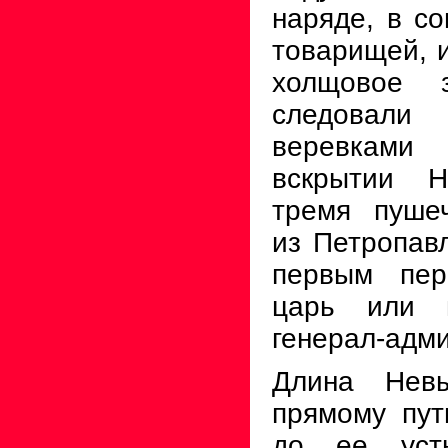
наряде, в с
товарищей, и
холщовое 
следовал
веревками
вскрытии Н
тремя пуше
из Петропавл
первым пер
царь или в
генерал-адм
Длина Не
прямому пут
до ее уст