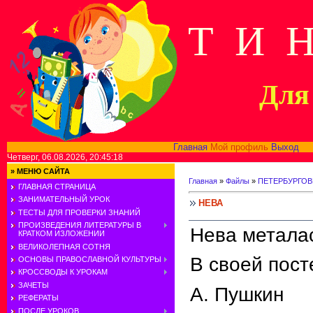
Т И 
Для 
Главная
Мой профиль
Выход
В
Четверг, 06.08.2026, 20:45:18
»
МЕНЮ САЙТА
Главная
»
Файлы
»
ПЕТЕРБУРГОВ
ГЛАВНАЯ СТРАНИЦА
ЗАНИМАТЕЛЬНЫЙ УРОК
НЕВА
ТЕСТЫ ДЛЯ ПРОВЕРКИ ЗНАНИЙ
ПРОИЗВЕДЕНИЯ ЛИТЕРАТУРЫ В
Нева металас
КРАТКОМ ИЗЛОЖЕНИИ
ВЕЛИКОЛЕПНАЯ СОТНЯ
В своей пост
ОСНОВЫ ПРАВОСЛАВНОЙ КУЛЬТУРЫ
КРОССВОДЫ К УРОКАМ
ЗАЧЕТЫ
А. Пушкин
РЕФЕРАТЫ
ПОСЛЕ УРОКОВ