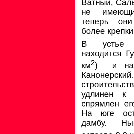
Ватный, Сал
не имеющи
теперь они
более крепки
В устье 
находится Гу
2
км
)
и на
Канонерски
строительст
удлинен к 
спрямлен ег
На юге ост
дамбу. Ны