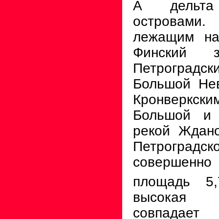
А дельта
островами.
лежа­щим н
Финский з
Петро­градс
Большой Не
Кронверк
Большой и
рекой Ждано
Петрогра
совершен
площадь 5
высокая 
совпада