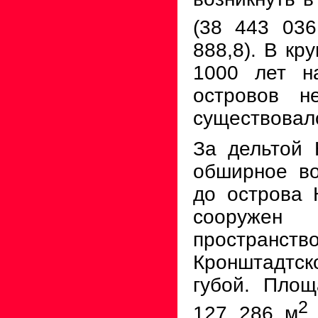
(38 443 036
888,8).
В кру
1000
лет на
островов н
существовал
За дельтой 
обширное во
до острова 
сооружен 
простран
Кронштадтс
губой. Пло
2
127 286
м