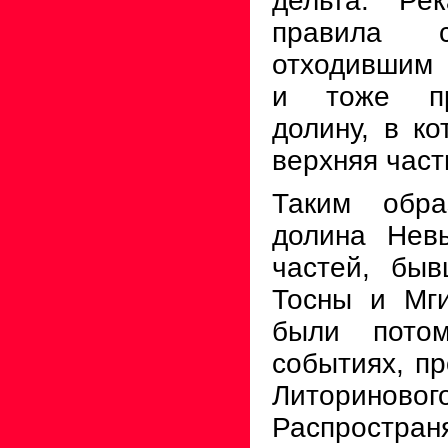
дельта. Ре
правила 
отходившим
и тоже пр
долину, в ко
верхняя част
Таким обра
до­лина Нев
частей, бы
Тосны и Мг
были пото
событиях, пр
Литорин
Распростран