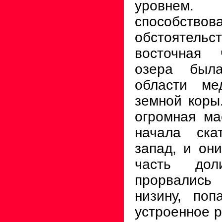
уровнем.
способств
обстоятель
восточная 
озера была
области ме
земной коры
огромная ма
начала ска
запад, и они
часть до
прорвалис
низину, по
устроенное р