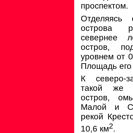
проспектом.
Отделяясь 
острова р
севернее л
остров, по
уровнем от
0
Площадь его 
К северо-з
такой же 
остров, ом
Малой и Ср
рекой Крест
2
10,6 км
.