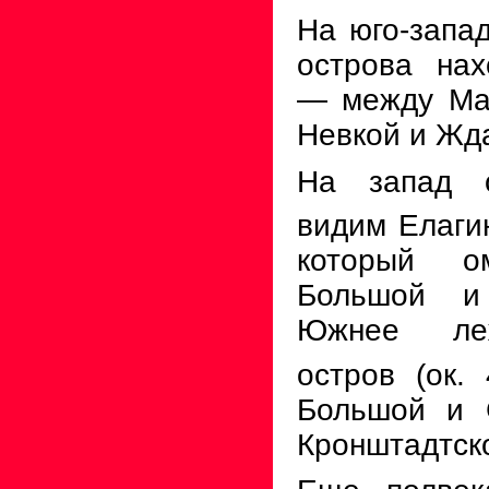
На юго-запад
острова нах
—
между Ма
Невкой и Жд
На запад 
видим Елагин
ко­торый о
Большой и
Южнее леж
остров (ок. 
Большой и 
Кронштадтско