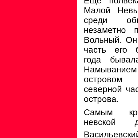
Еще полвек
Малой Невы
среди обш
незаметно 
Вольный. Он 
часть его 
года бывал
Намыванием
островом
северной ча
острова.
Самым кр
невской д
Васильевс