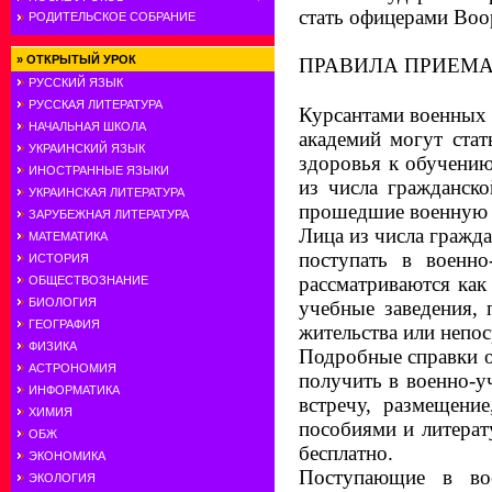
стать офицерами Во
РОДИТЕЛЬСКОЕ СОБРАНИЕ
»
ОТКРЫТЫЙ УРОК
ПРАВИЛА ПРИЕМ
РУССКИЙ ЯЗЫК
РУССКАЯ ЛИТЕРАТУРА
Курсантами военных
НАЧАЛЬНАЯ ШКОЛА
академий могут стат
УКРАИНСКИЙ ЯЗЫК
здоровья к обучени
ИНОСТРАННЫЕ ЯЗЫКИ
из числа гражданско
УКРАИНСКАЯ ЛИТЕРАТУРА
прошедшие военную сл
ЗАРУБЕЖНАЯ ЛИТЕРАТУРА
Лица из числа гражд
МАТЕМАТИКА
поступать в военно
ИСТОРИЯ
рассматриваются как
ОБЩЕСТВОЗНАНИЕ
БИОЛОГИЯ
учебные заведения, 
ГЕОГРАФИЯ
жительства или непос
ФИЗИКА
Подробные справки о
АСТРОНОМИЯ
получить в военно-у
ИНФОРМАТИКА
встречу, размещение
ХИМИЯ
пособиями и литерат
ОБЖ
бесплатно.
ЭКОНОМИКА
Поступающие в во
ЭКОЛОГИЯ