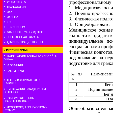
(профессиональному 
ФИЗКУЛЬТУРА
1.
Медицинское осви
ТЕХНОЛОГИЯ
МХК
2.
Военно-профессио
МУЗЫКА
3.
Физическая подго
ИЗО
4.
Общеобразователь
ПСИХОЛОГИЯ
Медицинское освидет
КЛАССНОЕ РУКОВОДСТВО
годности кандидата 
ВНЕКЛАССНАЯ РАБОТА
индивидуальные пси
АДМИНИСТРАЦИЯ ШКОЛЫ
специалистыми профе
»
РУССКИЙ ЯЗЫК
Физическая подготов
МОНИТОРИНГ КАЧЕСТВА ЗНАНИЙ. 5
подтягивание на пер
КЛАСС
подготовке для граж
ОРФОЭПИЯ
ЧАСТИ РЕЧИ
№ п.
/
Наименован
п.
ТЕСТЫ В ФОРМАТЕ ОГЭ.
5 КЛАСС
1
Бег 
2
Подтягивание
ПУНКТУАЦИЯ В ЗАДАНИЯХ И
ОТВЕТАХ
3
Бег н
САМОСТОЯТЕЛЬНЫЕ
4
Пла
РАБОТЫ.10 КЛАСС
Общеобразовательна
КРОССВОРДЫ ПО РУССКОМУ
ЯЗЫКУ