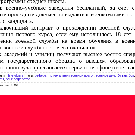
программы средней школы.
в военно-учебные заведения бесплатный, за счет с
е проездные документы выдаются военкоматами по м
ло кандидата.
аключивший контракт о прохождении военной служ
чания первого курса, если ему исполнилось 18 лет
дении военной службы на время обучения в военн
т военной службы после его окончания.
 академий и училищ получают высшее военно-специ
м государственного образца о высшем образован
нчании вуза присваивается первичное офицерское звани
авил
:
tineydgers
|
Теги
:
реферат по начальной военной подгот
,
военное дело
,
Устав
,
бой
иты
,
банк рефератов
ейтинг
:
5.0
/
1