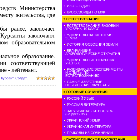
ИЗО-СТУДИЯ
редств Министерства
КРОССВОРДЫ ПО МХК
есту жительства, где
»
ЕСТЕСТВОЗНАНИЕ
ЕСТЕСТВОЗНАНИЕ. БАЗОВЫЙ
бы ранее, заключает
УРОВЕНЬ. 10 КЛАСС
. Курсанты заключают
УДИВИТЕЛЬНАЯ ИСТОРИЯ
ЗЕМЛИ
ом образовательном
ИСТОРИЯ ОСВОЕНИЯ ЗЕМЛИ
ВЕЛИЧАЙШИЕ
АРХЕОЛОГИЧЕСКИЕ ОТКРЫТИЯ
альное образование.
УДИВИТЕЛЬНЫЕ ОТКРЫТИЯ
ии соответствующей
УЧЕНЫХ
е - лейтенант.
РАЗВИВАЮШИЕ ЭКСПЕРИМЕНТЫ
И ОПЫТЫ ПО
ЕСТЕСТВОЗНАНИЮ
,
Курсант
,
Солдат
,
САМЫЕ ИЗВЕСТНЫЕ
НОБЕЛЕВСКИЕ ЛАУРЕАТЫ
»
ГОТОВЫЕ СОЧИНЕНИЯ
РУССКИЙ ЯЗЫК
РУССКАЯ ЛИТЕРАТУРА
ЗАРУБЕЖНАЯ ЛИТЕРАТУРА
(на русск.яз.)
УКРАИНСКИЙ ЯЗЫК
УКРАИНСКАЯ ЛИТЕРАТУРА
ПРИКОЛЫ ИЗ СОЧИНЕНИЙ
»
ПАТРИОТИЧЕСКОЕ ВОСПИТАНИЕ