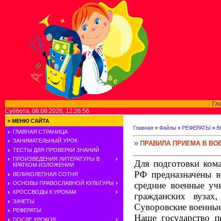
Гл
Суббота, 08.08.2026, 12:26:56
»
МЕНЮ САЙТА
Главная
»
Файлы
»
РЕФЕРАТЫ
»
В
ГЛАВНАЯ СТРАНИЦА
ЗАНИМАТЕЛЬНЫЙ УРОК
ПРАВИЛА ПРИЕМА В ВО
ТЕСТЫ ДЛЯ ПРОВЕРКИ ЗНАНИЙ
ПРОИЗВЕДЕНИЯ ЛИТЕРАТУРЫ В
Для подготовки ком
КРАТКОМ ИЗЛОЖЕНИИ
РФ предназначены в
ВЕЛИКОЛЕПНАЯ СОТНЯ
средние военные уч
ОСНОВЫ ПРАВОСЛАВНОЙ КУЛЬТУРЫ
КРОССВОДЫ К УРОКАМ
гражданских вузах
,
ЗАЧЕТЫ
Суворовские военны
РЕФЕРАТЫ
Наше государство п
ПОСЛЕ УРОКОВ