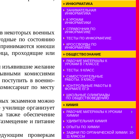
»
ИНФОРМАТИКА
ЗАНИМАТЕЛЬНАЯ
ИНФОРМАТИКА
К УРОКАМ
ИНФОРМАТИКИ
СПРАВОЧНИК ПО
в некоторых военных
ИНФОРМАТИКЕ
одные по состоянию
ТЕСТЫ ПО ИНФОРМАТИКЕ
КРОССВОРДЫ ПО
у принимаются юноши
ИНФОРМАТИКЕ
лица, проходящие или
»
ОБЩЕСТВОЗНАНИЕ
РАБОЧИЕ МАТЕРИАЛЫ К
УРОКАМ В 7 КЛАССЕ
и изъявившие желание
ТЕСТЫ. 9 КЛАСС
изывными комиссиями
САМОСТОЯТЕЛЬНЫЕ
 поступить в военно-
РАБОТЫ. 9 КЛАСС
комиссариат по месту
КОНТРОЛЬНЫЕ РАБОТЫ В
ФОРМАТЕ ЕГЭ
ШКОЛЬНЫЕ ОЛИМПИАДЫ
ПО ОБЩЕСТВОВЕДЕНИЮ
ьных экзаменов можно
»
ХИМИЯ
е училище организует
РАБОЧИЕ МАТЕРИАЛЫ К УРОКАМ
 а также обеспечение
ХИМИИ
Размещение и питание
УДИВИТЕЛЬНАЯ ХИМИЯ
ОПЫТЫ ПО ХИМИИ
ЗАДАЧИ ПО ОРГАНИЧЕСКОЙ ХИМИИ. 10-
едующим проверкам
11 КЛАССЫ