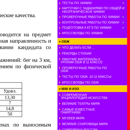
ТЕСТЫ ПО ХИМИИ
КАРТОЧКИ С ЗАДАНИЯМИ ПО ОБЩЕЙ И
НЕОРГАНИЧЕСКОЙ ХИМИИ
ские качества.
ПРОВЕРОЧНЫЕ РАБОТЫ ПО ХИМИИ
КОНТРОЛЬНЫЕ РАБОТЫ ПО ХИМИИ
ПОДГОТОВКА К ЕГЭ ПО ХИМИИ
КРОССВОРДЫ ПО ХИМИИ
роводится на предмет
ная направленность и
»
ОБЖ
овании кандидата со
ЧТО ДЕЛАТЬ ЕСЛИ ...
РЕКОРДЫ СТИХИИ
ражнений:
бег на 3 км,
РАБОЧИЕ МАТЕРИАЛЫ К
УРОКАМ ОБЖ В 11 КЛАССЕ
лением по физической
ПРОВЕРОЧНЫЕ РАБОТЫ ПО
ОБЖ
ТЕСТЫ ПО ОБЖ. 10-11 КЛАССЫ
КРОССВОРДЫ ПО ОБЖ
»
МХК И ИЗО
Удовл.
СОВРЕМЕННАЯ
13,30
ЭНЦИКЛОПЕДИЯ ИСКУССТВА
7
ВЕЛИКИЕ ТЕАТРЫ МИРА
14,8
САМЫЕ ИЗВЕСТНЫЕ
ПАМЯТНИКИ
50
МУЗЕЕВ МИРА
аменах по выносимым
ВЕЛИКИЕ СОКРОВИЩА МИРА
СОКРОВИЩА РОССИИ