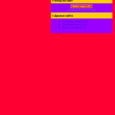
»
Вход на сайт
Войти через uID
Старая форма входа
»
Друзья сайта
Официальный блог
Сообщество uCoz
База знаний uCoz