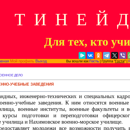
Т И Н Е Й 
Для тех, кто уч
авная
Мой профиль
Выход
Вы вошли как
Гость
| Группа "
Гости
" |
ОЕННОЕ ДЕЛО
ЕННО-УЧЕБНЫЕ ЗАВЕДЕНИЯ
андных
,
инженерно-технических и специальных кад
оенно-учебные заведения. К ним относятся военные
илища
,
военные институты
,
военные факультеты и в
курсы подготовки и переподготовки офицерског
е училища и Нахимовское военно-морское училище
.
редоставляет молодежи все возможности получить 