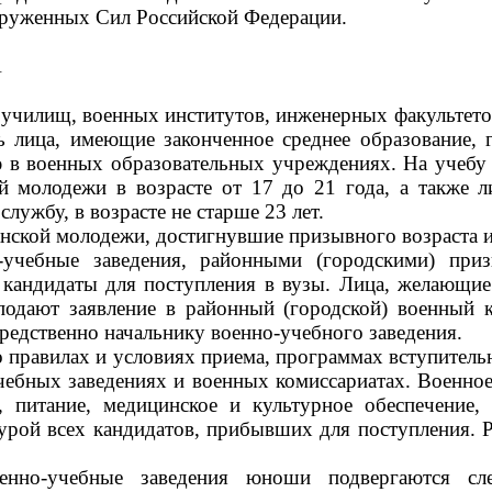
оруженных Сил Российской Федерации
.
А
 училищ
,
военных институтов
,
инженерных факультето
ь лица
,
имеющие законченное среднее образование
,
г
ю в военных образовательных учреждениях. На учеб
й молодежи в возрасте от 17 до 21 года, а также 
ужбу, в возрасте не старше 23 лет.
анской молодежи, достигнувшие призывного возраста 
-учебные заведения, районными (городскими) пр
 кандидаты для поступления в вузы. Лица, желающие
подают заявление в районный (городской) военный 
редственно начальнику военно-учебного заведения.
 правилах и условиях приема, программах вступител
чебных заведениях и военных комиссариатах. Военно
, питание, медицинское и культурное обеспечение,
урой всех кандидатов, прибывших для поступления. 
енно-учебные заведения юноши подвергаются сл