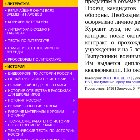
предметам в объеме 
»
ЛИТЕРАТУРА
Проезд кандидатов 
ВЕЛИЧАЙШИЕ КНИГИ ВСЕХ
обороны. Необходимы
ВРЕМЕН И НАРОДОВ
оформлено личное де
КОРИФЕИ ЛИТЕРАТУРЫ
Курсант вуза, не з
ЛИТЕРАТУРА В СХЕМАХ И
ТАБЛИЦАХ
контракт после окон
ТЕСТЫ ПО ЛИТЕРАТУРЕ
контракт о прохож
учреждении и на 5 ле
САМЫЕ ИЗВЕСТНЫЕ МИФЫ И
ЛЕГЕНДЫ
Выпускники военных
КРОССВОРДЫ ПО ЛИТЕРАТУРЕ
Им выдается дипло
»
ИСТОРИЯ
квалификации. По око
ВИДЕОУРОКИ ПО ИСТОРИИ РОССИИ
Категория
:
ВОЕННОЕ ДЕЛО
|
Доб
ОНЛАЙН-УЧЕБНИКИ ПО ИСТОРИИ
НВП
,
наступление
,
средства защ
ВЕЛИКИЕ ТАЙНЫ ДРЕВНЕГО МИРА
Просмотров
:
1436
|
Загрузок
:
0
|
Р
ИСТОРИЯ ОТЕЧЕСТВА В РАССКАЗАХ
ДЛЯ ШКОЛЬНИКОВ
ИСТОРИЯ РОССИИ
ВЕЛИКИЕ СОБЫТИЯ ХХ ВЕКА
РАБОЧИЕ МАТЕРИАЛЫ К УРОКАМ
ИСТОРИИ
ТВОРЧЕСКИЕ РАБОТЫ ПО ИСТОРИИ
НОВОГО ВРЕМЕНИ. 7 КЛАСС
ТЕМАТИЧЕСКИЕ ТЕСТЫ ПО ИСТОРИИ
РОССИИ