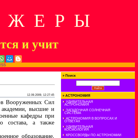
Д Ж Е Р Ы
ится и учит
RSS
»
Поиск
12.09.2009, 12:27:45
»
АСТРОНОМИЯ
ров Вооруженных Сил
УДИВИТЕЛЬНАЯ
АСТРОНОМИЯ
 академии, высшие и
ЗАГАДОЧНАЯ СОЛНЕЧНАЯ
СИСТЕМА
оенные кафедры при
АСТРОНОМИЯ В ВОПРОСАХ И
о состава
,
а также
ОТВЕТАХ
УДИВИТЕЛЬНАЯ
КОСМОЛОГИЯ
военное образование
,
КРОССВОРДЫ ПО АСТРОНОМИИ