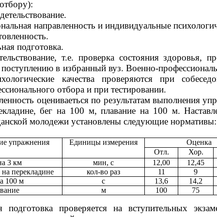
отбору)
:
детельствование.
нальная направленность и индивидуальные психологиче
товленность.
ная подготовка.
ельствование, т.е. проверка состояния здоровья, п
к поступлению в избранный вуз. Военно-профессиональ
хологические качества проверяются при собесед
ссионального отбора и при тестировании.
ленность оцениваеться по результатам выполнения уп
екладине, бег на 100 м, плавание на 100 м. Настав
данской молодежи установлены следующие нормативы
:
ие упражнения
Единицы измерения
Оценка
Отл.
Хор.
на 3 км
мин, с
12,00
12,45
 на перекладине
кол-во раз
11
9
а 100 м
с
13,6
14,2
вание
м
100
75
я подготовка проверяется на вступительных экз