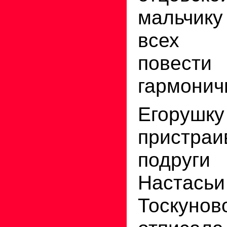
мальчик
всех п
повест
гармонич
Егорушку
пристраи
подруги
Настас
Тоскуно