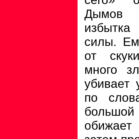
Дымов 
избытка
силы. Ем
от скук
много зл
убивает 
по слов
большой 
обижает 