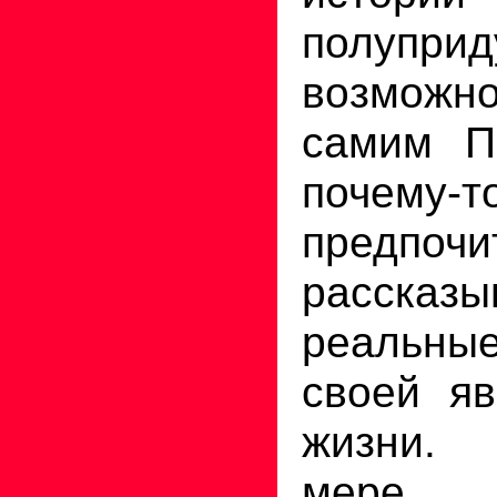
полупри
возмож
самим П
поче
предпочи
рассказы
реальны
своей яв
жизни.
мере п