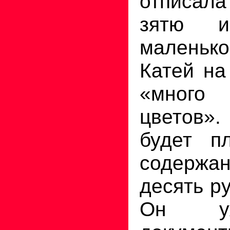
отписала
зятю 
малень
Катей на
«много
цветов»
будет п
содержа
десять р
Он у