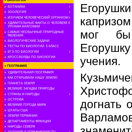
»
БИОЛОГИЯ
Егоруш
БОТАНИКА
ЗООЛОГИЯ
капризо
ИЗУЧАЕМ ЧЕЛОВЕЧЕСКИЙ ОРГАНИЗМ
УДИВИТЕЛЬНЫЕ ФАКТЫ О ЧЕЛОВЕКЕ К
УРОКАМ АНАТОМИИ
мог бы
САМЫЕ НЕОБЫЧНЫЕ ПРИРОДНЫЕ
ЯВЛЕНИЯ
БИОЛОГИЧЕСКИЕ ЗАДАЧИ
Егорушку
ТЕСТЫ ПО БИОЛОГИИ. 5 КЛАСС
ЕГЭ ПО БИОЛОГИИ
учения.
КРОССВОРДЫ ПО БИОЛОГИИ
»
ГЕОГРАФИЯ
УДИВИТЕЛЬНАЯ ГЕОГРАФИЯ
Кузьм
КАК ОТКРЫВАЛИ НАШУ ЗЕМЛЮ
ПЛАНЕТА ЗЕМЛЯ
Христоф
ВЕЛИКИЕ ЗАГАДКИ ПРИРОДЫ
СТРАНЫ И НАРОДЫ
догнать 
ОСТРОВА
ВЕЛИКИЕ ГОРОДА МИРА
ШТАТЫ США
Варламов
ЗЕМЛИ ГЕРМАНИИ
ДЕПАРТАМЕНТЫ ФРАНЦИИ
знамени
НАРОДЫ СЕВЕРА
ЗАДАНИЯ И УПРАЖНЕНИЯ ПО