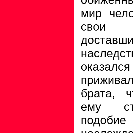
мир чело
свои
доста
наследст
оказался
прижива
брата, ч
ему ст
подобие 