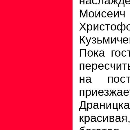
наслажд
Моисеич 
Христоф
Кузьмиче
Пока гос
пересчит
на пос
приезж
Драниц
красивая