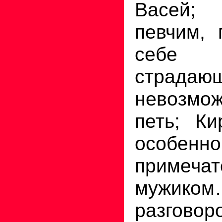
Васей
певчим, 
себе
страд
невозмож
петь; Ки
особ
примеча
мужик
разго