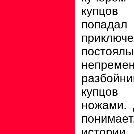
купцов
попада
прикл
постоялы
непрем
разбойн
купцов
ножами. 
понимает
истории