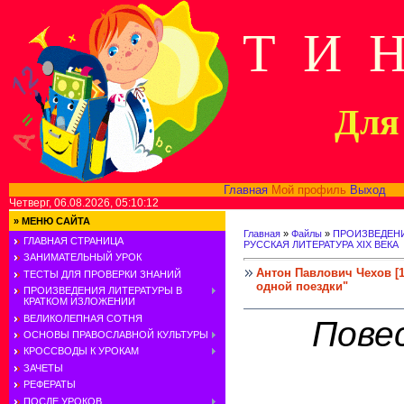
Т И 
Для 
Главная
Мой профиль
Выход
В
Четверг, 06.08.2026, 05:10:12
»
МЕНЮ САЙТА
Главная
»
Файлы
»
ПРОИЗВЕДЕНИ
ГЛАВНАЯ СТРАНИЦА
РУССКАЯ ЛИТЕРАТУРА XIX ВЕКА
ЗАНИМАТЕЛЬНЫЙ УРОК
Антон Павлович Чехов [1
ТЕСТЫ ДЛЯ ПРОВЕРКИ ЗНАНИЙ
одной поездки"
ПРОИЗВЕДЕНИЯ ЛИТЕРАТУРЫ В
КРАТКОМ ИЗЛОЖЕНИИ
ВЕЛИКОЛЕПНАЯ СОТНЯ
Пове
ОСНОВЫ ПРАВОСЛАВНОЙ КУЛЬТУРЫ
КРОССВОДЫ К УРОКАМ
ЗАЧЕТЫ
РЕФЕРАТЫ
ПОСЛЕ УРОКОВ