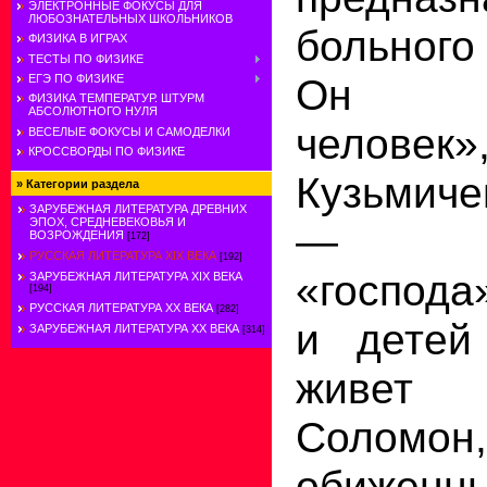
ЭЛЕКТРОННЫЕ ФОКУСЫ ДЛЯ
ЛЮБОЗНАТЕЛЬНЫХ ШКОЛЬНИКОВ
больного
ФИЗИКА В ИГРАХ
ТЕСТЫ ПО ФИЗИКЕ
Он «м
ЕГЭ ПО ФИЗИКЕ
ФИЗИКА ТЕМПЕРАТУР. ШТУРМ
АБСОЛЮТНОГО НУЛЯ
человек»
ВЕСЕЛЫЕ ФОКУСЫ И САМОДЕЛКИ
КРОССВОРДЫ ПО ФИЗИКЕ
Кузьмиче
»
Категории раздела
ЗАРУБЕЖНАЯ ЛИТЕРАТУРА ДРЕВНИХ
ЭПОХ, СРЕДНЕВЕКОВЬЯ И
— на
ВОЗРОЖДЕНИЯ
[172]
РУССКАЯ ЛИТЕРАТУРА XIX ВЕКА
[192]
«господа
ЗАРУБЕЖНАЯ ЛИТЕРАТУРА XIX ВЕКА
[194]
РУССКАЯ ЛИТЕРАТУРА XX ВЕКА
[282]
и детей
ЗАРУБЕЖНАЯ ЛИТЕРАТУРА ХХ ВЕКА
[314]
живет
Соломо
обижен