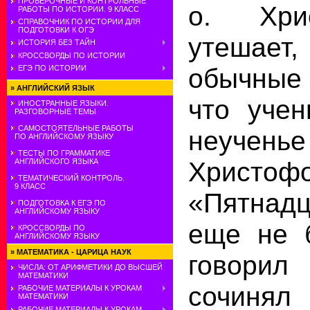
ПРОВЕРОЧНЫЕ И КОНТРОЛЬНЫЕ
о. Хри
РАБОТЫ ПО ИСТОРИИ. 9 КЛАСС
СПРАВОЧНИК ПО ИСТОРИИ ДЛЯ
ПОДГОТОВКИ К ОГЭ
утешае
ИСТОРИЯ БЕЗ ТАЙН
КРОССВОРДЫ ПО ИСТОРИИ
обычные 
ЕГЭ ПО ИСТОРИИ
»
АНГЛИЙСКИЙ ЯЗЫК
что учен
ИНОСТРАННЫЕ ЯЗЫКИ.
РАЗГОВОРНЫЕ ТЕМЫ
САМОСТОЯТЕЛЬНЫЕ РАБОТЫ
неученье
ПО АНГЛИЙСКОМУ ЯЗЫКУ
ТЕСТЫ ПО ГРАММАТИКЕ
Христофо
АНГЛИЙСКОГО ЯЗЫКА
ТЕМАТИЧЕСКИЙ КОНТРОЛЬ.
9 КЛАСС
«Пятнад
ПОДГОТОВКА К ЕГЭ ПО
АНГЛИЙСКОМУ ЯЗЫКУ
еще не 
КРОССВОРДЫ ПО
АНГЛИЙСКОМУ ЯЗЫКУ
»
МАТЕМАТИКА - ЦАРИЦА НАУК
говори
ЧИСЛА: ОТ АРИФМЕТИКИ ДО ВЫСШЕЙ
МАТЕМАТИКИ
сочинял
РАБОЧИЕ МАТЕРИАЛЫ К УРОКАМ
МАТЕМАТИКИ
РАБОЧИЕ МАТЕРИАЛЫ К УРОКАМ