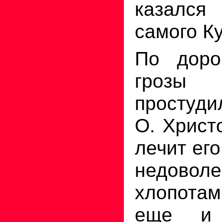
казалс
самого К
По доро
грозы
простуди
О. Христ
лечит его
недоволе
хлопотам
еще и 