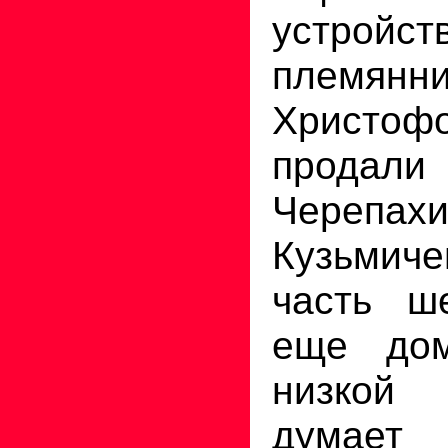
устройст
племянни
Христоф
продали 
Черепахи
Кузьмиче
часть ш
еще до
низкой
думает