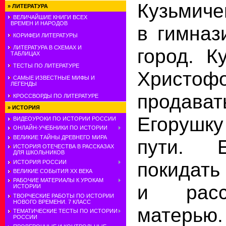
Кузьмиче
»
ЛИТЕРАТУРА
ВЕЛИЧАЙШИЕ КНИГИ ВСЕХ
ВРЕМЕН И НАРОДОВ
в гимназ
КОРИФЕИ ЛИТЕРАТУРЫ
ЛИТЕРАТУРА В СХЕМАХ И
город. К
ТАБЛИЦАХ
ТЕСТЫ ПО ЛИТЕРАТУРЕ
Христ
САМЫЕ ИЗВЕСТНЫЕ МИФЫ И
ЛЕГЕНДЫ
продав
КРОССВОРДЫ ПО ЛИТЕРАТУРЕ
»
ИСТОРИЯ
Егорушку
ВИДЕОУРОКИ ПО ИСТОРИИ РОССИИ
ОНЛАЙН-УЧЕБНИКИ ПО ИСТОРИИ
ВЕЛИКИЕ ТАЙНЫ ДРЕВНЕГО МИРА
пути. 
ИСТОРИЯ ОТЕЧЕСТВА В РАССКАЗАХ
ДЛЯ ШКОЛЬНИКОВ
покидать
ИСТОРИЯ РОССИИ
ВЕЛИКИЕ СОБЫТИЯ ХХ ВЕКА
РАБОЧИЕ МАТЕРИАЛЫ К УРОКАМ
и расс
ИСТОРИИ
ТВОРЧЕСКИЕ РАБОТЫ ПО ИСТОРИИ
НОВОГО ВРЕМЕНИ. 7 КЛАСС
матерью.
ТЕМАТИЧЕСКИЕ ТЕСТЫ ПО ИСТОРИИ
РОССИИ