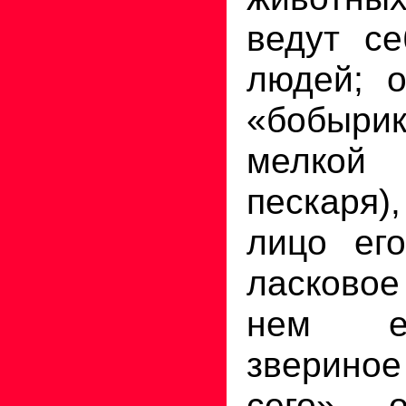
ведут се
людей; о
«бобыр
мелкой
пескаря
лицо его
ласковое
нем ес
звериное
сего» о