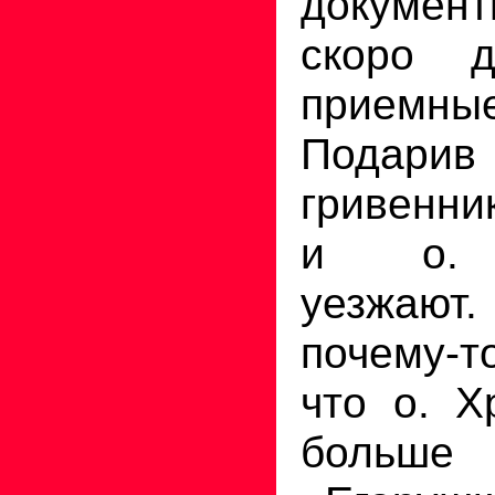
документ
скоро 
приемны
Подарив
гривенни
и о. 
уезжаю
почему-т
что о. Х
больше