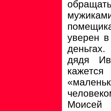
обращ
мужик
помещи
уверен в
деньгах.
дядя Ив
кажетс
«малень
челове
Моисе