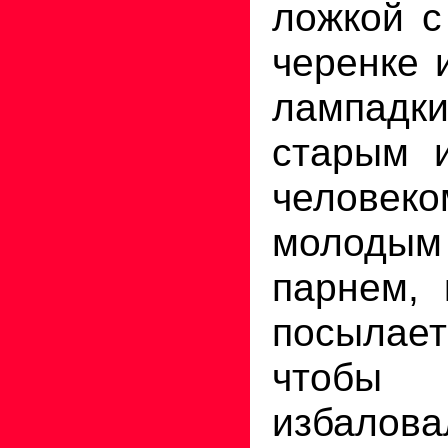
ложкой с
черенке 
лампадки
старым 
человек
молоды
парнем, 
посылае
чтоб
избало