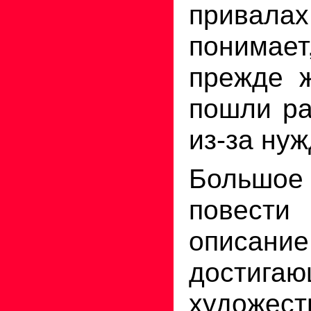
привал
понимает
прежде 
пошли ра
из-за нуж
Большо
повест
описан
достига
художест