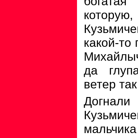
богата
которую,
Кузьмиче
какой-то
Михайлы
да глуп
ветер так
Догна
Кузьмич
мальчика