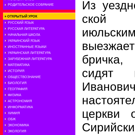
Из уездн
РОДИТЕЛЬСКОЕ СОБРАНИЕ
ской 
»
ОТКРЫТЫЙ УРОК
РУССКИЙ ЯЗЫК
июльс
РУССКАЯ ЛИТЕРАТУРА
НАЧАЛЬНАЯ ШКОЛА
УКРАИНСКИЙ ЯЗЫК
выезжает
ИНОСТРАННЫЕ ЯЗЫКИ
УКРАИНСКАЯ ЛИТЕРАТУРА
бричка
ЗАРУБЕЖНАЯ ЛИТЕРАТУРА
МАТЕМАТИКА
сидят 
ИСТОРИЯ
ОБЩЕСТВОЗНАНИЕ
Иванович
БИОЛОГИЯ
ГЕОГРАФИЯ
ФИЗИКА
настоя
АСТРОНОМИЯ
ИНФОРМАТИКА
церкви 
ХИМИЯ
ОБЖ
Сирийски
ЭКОНОМИКА
ЭКОЛОГИЯ