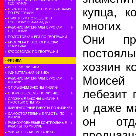
ГЕОГРАФИИ
купца, к
ОБРАЗЦЫ РЕШЕНИЯ ТИПОВЫХ ЗАДАЧ
ПО ГЕОГРАФИИ
ПРАКТИКУМ ПО РЕШЕНИЮ
многих
ГЕОГРАФИЧЕСКИХ ЗАДАЧ
РАБОЧИЕ МАТЕРИАЛЫ К УРОКАМ
ГЕОГРАФИИ
Они пр
ПОДГОТОВКА К ЕГЭ ПО ГЕОГРАФИИ
БИОСФЕРА И ЭКОЛОГИЧЕСКАЯ
ПОЛИТИКА
постоя
КРОССВОРДЫ ПО ГЕОГРАФИИ
»
ФИЗИКА
хозяин к
ИСТОРИЯ ФИЗИКИ
УДИВИТЕЛЬНАЯ ФИЗИКА
Моисе
РАБОЧИЕ МАТЕРИАЛЫ К УРОКАМ
ФИЗИКИ
ОТКРЫВАЕМ ЗАКОНЫ ФИЗИКИ
лебезит 
ОПОРНЫЕ СХЕМЫ ПО ФИЗИКЕ
СЛОЖНЫЕ ЗАКОНЫ ФИЗИКИ В
ПРОСТЫХ ОПЫТАХ
и даже м
ЛАБОРАТОРНЫЕ РАБОТЫ ПО ФИЗИКЕ
САМОСТОЯТЕЛЬНЫЕ РАБОТЫ ПО
он отд
ФИЗИКЕ
РАЗНОУРОВНЕВЫЕ КОНТРОЛЬНЫЕ
РАБОТЫ ПО ФИЗИКЕ
предназ
УДИВИТЕЛЬНАЯ МЕХАНИКА