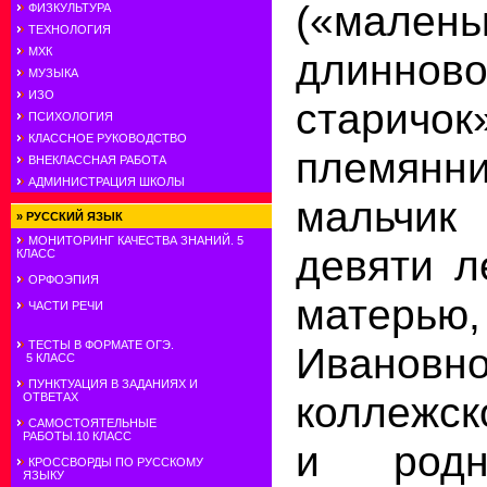
(«малень
ФИЗКУЛЬТУРА
ТЕХНОЛОГИЯ
МХК
длиннов
МУЗЫКА
ИЗО
стар
ПСИХОЛОГИЯ
КЛАССНОЕ РУКОВОДСТВО
племянни
ВНЕКЛАССНАЯ РАБОТА
АДМИНИСТРАЦИЯ ШКОЛЫ
мальчи
»
РУССКИЙ ЯЗЫК
МОНИТОРИНГ КАЧЕСТВА ЗНАНИЙ. 5
девяти л
КЛАСС
ОРФОЭПИЯ
матерь
ЧАСТИ РЕЧИ
ТЕСТЫ В ФОРМАТЕ ОГЭ.
Иванов
5 КЛАСС
ПУНКТУАЦИЯ В ЗАДАНИЯХ И
коллежск
ОТВЕТАХ
САМОСТОЯТЕЛЬНЫЕ
РАБОТЫ.10 КЛАСС
и родн
КРОССВОРДЫ ПО РУССКОМУ
ЯЗЫКУ