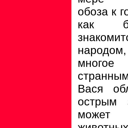
обоза к г
как б
знакомит
народо
многое 
странны
Вася об
острым 
може
животных