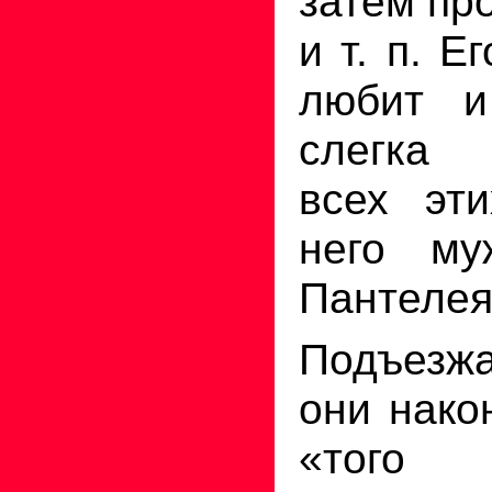
затем пр
и т. п. Е
любит и
слегка 
всех эт
него му
Пантелея
Подъезж
они нако
«того