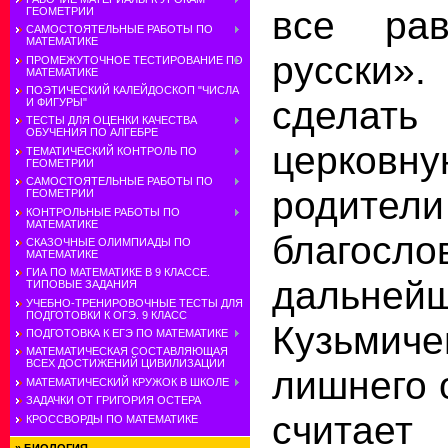
все ра
ГЕОМЕТРИИ
САМОСТОЯТЕЛЬНЫЕ РАБОТЫ ПО
МАТЕМАТИКЕ
русски
ПРОМЕЖУТОЧНОЕ ТЕСТИРОВАНИЕ ПО
МАТЕМАТИКЕ
ПОЭТИЧЕСКИЙ КАЛЕЙДОСКОП "ЧИСЛА
сделат
И ФИГУРЫ"
ТЕСТЫ ДЛЯ ОЦЕНКИ КАЧЕСТВА
ОБУЧЕНИЯ ПО АЛГЕБРЕ
церковну
ТЕМАТИЧЕСКИЙ КОНТРОЛЬ ПО
ГЕОМЕТРИИ
САМОСТОЯТЕЛЬНЫЕ РАБОТЫ ПО
роди
ГЕОМЕТРИИ
КОНТРОЛЬНЫЕ РАБОТЫ ПО
МАТЕМАТИКЕ
благос
СКАЗОЧНЫЕ ОЛИМПИАДЫ ПО
МАТЕМАТИКЕ
ГИА ПО МАТЕМАТИКЕ В 9 КЛАССЕ.
дальней
ТИПОВЫЕ ЗАДАНИЯ
УЧЕБНО-ТРЕНИРОВОЧНЫЕ ТЕСТЫ ДЛЯ
ПОДГОТОВКИ К ОГЭ. 9 КЛАСС
Кузьмич
ПОДГОТОВКА К ЕГЭ ПО МАТЕМАТИКЕ
МАТЕМАТИЧЕСКАЯ СОСТАВЛЯЮЩАЯ
ВСЕХ ДОСТИЖЕНИЙ ЦИВИЛИЗАЦИИ
лишнего 
МАТЕМАТИЧЕСКИЙ КРУЖОК В ШКОЛЕ
ЗАДАЧКИ ОТ ГРИГОРИЯ ОСТЕРА
считае
КРОССВОРДЫ ПО МАТЕМАТИКЕ