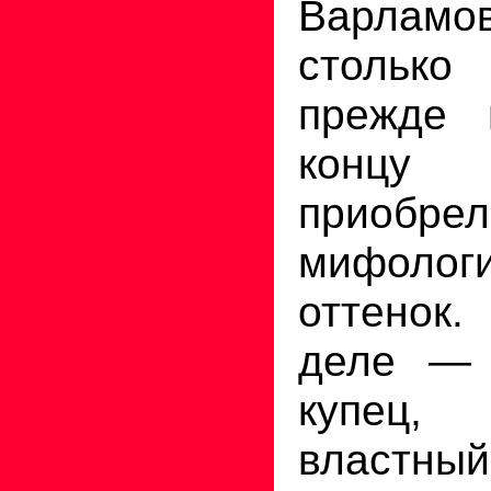
Варламов
столько
прежде 
концу
приоб
мифологи
оттено
деле — 
купец,
властный.