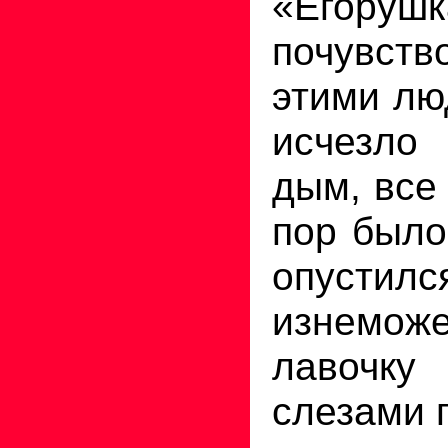
«Егорушк
почувст
этими лю
исчезло 
дым, все 
пор было
опус
изнем
лавочку
слезами 