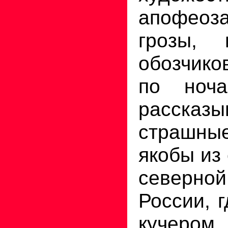
апофео
грозы, 
обозчик
по ноч
рассказы
страшн
якобы из
север
России, 
кучеро