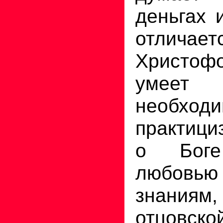
деньгах 
отлича
Христоф
умеет
необход
практици
о Бог
любовь
знани
отцовско