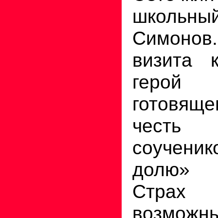
школьн
Симоно
визита 
герой
готовящ
честь 
соученик
долю» 
Стра
возможн