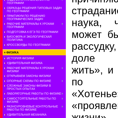
ГЕОГРАФИИ
страда
ОБРАЗЦЫ РЕШЕНИЯ ТИПОВЫХ ЗАДАЧ
ПО ГЕОГРАФИИ
ПРАКТИКУМ ПО РЕШЕНИЮ
наука, 
ГЕОГРАФИЧЕСКИХ ЗАДАЧ
РАБОЧИЕ МАТЕРИАЛЫ К УРОКАМ
ГЕОГРАФИИ
может бы
ПОДГОТОВКА К ЕГЭ ПО ГЕОГРАФИИ
БИОСФЕРА И ЭКОЛОГИЧЕСКАЯ
ПОЛИТИКА
рассудк
КРОССВОРДЫ ПО ГЕОГРАФИИ
»
ФИЗИКА
доле «
ИСТОРИЯ ФИЗИКИ
УДИВИТЕЛЬНАЯ ФИЗИКА
жить», и
РАБОЧИЕ МАТЕРИАЛЫ К УРОКАМ
ФИЗИКИ
ОТКРЫВАЕМ ЗАКОНЫ ФИЗИКИ
по «т
ОПОРНЫЕ СХЕМЫ ПО ФИЗИКЕ
СЛОЖНЫЕ ЗАКОНЫ ФИЗИКИ В
ПРОСТЫХ ОПЫТАХ
«Хотен
ЛАБОРАТОРНЫЕ РАБОТЫ ПО ФИЗИКЕ
САМОСТОЯТЕЛЬНЫЕ РАБОТЫ ПО
«прояв
ФИЗИКЕ
РАЗНОУРОВНЕВЫЕ КОНТРОЛЬНЫЕ
РАБОТЫ ПО ФИЗИКЕ
жизни»
УДИВИТЕЛЬНАЯ МЕХАНИКА