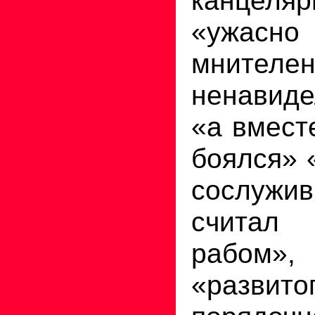
«ужасно
мнителен
ненавиде
«а вмест
боялся» 
сослуж
считал
рабом»,
«раз