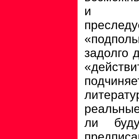
и ун
преследу
«подпо
задолго 
«действи
подчиня
литер
реальны
ли буду
предпи