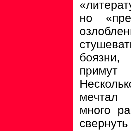
«литерат
но «пр
озлоблен
стушев
боязни,
примут
Нескол
мечтал
много ра
свернут