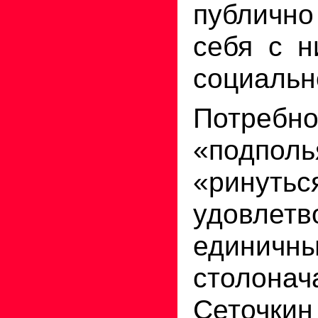
публич
себя с н
социальн
Потребно
«подпол
«ринутьс
удовлетв
единичн
столонач
Сеточк