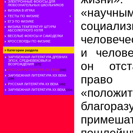
ЭЛЕКТРОННЫЕ ФОКУСЫ ДЛЯ
ЛЮБОЗНАТЕЛЬНЫХ ШКОЛЬНИКОВ
«научн
ФИЗИКА В ИГРАХ
ТЕСТЫ ПО ФИЗИКЕ
соци
ЕГЭ ПО ФИЗИКЕ
ФИЗИКА ТЕМПЕРАТУР. ШТУРМ
АБСОЛЮТНОГО НУЛЯ
человече
ВЕСЕЛЫЕ ФОКУСЫ И САМОДЕЛКИ
КРОССВОРДЫ ПО ФИЗИКЕ
и челове
»
Категории раздела
ЗАРУБЕЖНАЯ ЛИТЕРАТУРА ДРЕВНИХ
ЭПОХ, СРЕДНЕВЕКОВЬЯ И
он отст
ВОЗРОЖДЕНИЯ
[172]
РУССКАЯ ЛИТЕРАТУРА XIX ВЕКА
[192]
пр
ЗАРУБЕЖНАЯ ЛИТЕРАТУРА XIX ВЕКА
[194]
РУССКАЯ ЛИТЕРАТУРА XX ВЕКА
[282]
«положит
ЗАРУБЕЖНАЯ ЛИТЕРАТУРА ХХ ВЕКА
[314]
благораз
приме
пошлейш