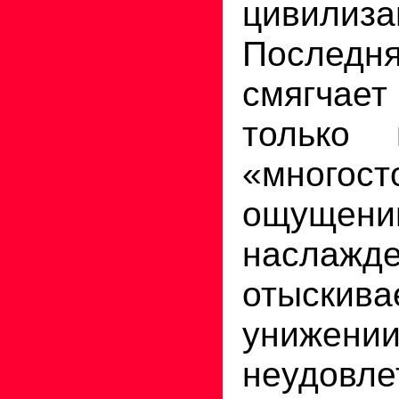
цивилиза
Последня
смягчае
только 
«многост
ощущени
наслажд
отыски
унижени
неудовле