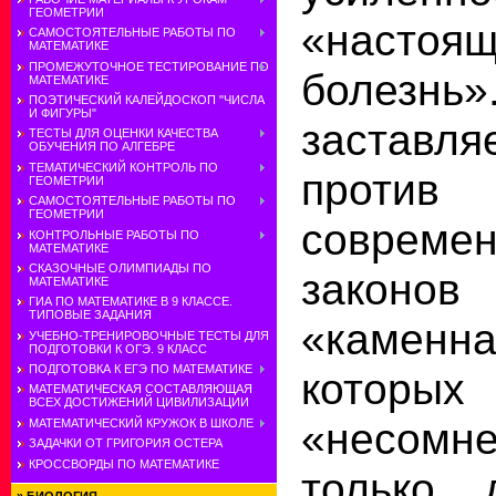
ГЕОМЕТРИИ
«настоя
САМОСТОЯТЕЛЬНЫЕ РАБОТЫ ПО
МАТЕМАТИКЕ
ПРОМЕЖУТОЧНОЕ ТЕСТИРОВАНИЕ ПО
боле
МАТЕМАТИКЕ
ПОЭТИЧЕСКИЙ КАЛЕЙДОСКОП "ЧИСЛА
И ФИГУРЫ"
заставля
ТЕСТЫ ДЛЯ ОЦЕНКИ КАЧЕСТВА
ОБУЧЕНИЯ ПО АЛГЕБРЕ
ТЕМАТИЧЕСКИЙ КОНТРОЛЬ ПО
против
ГЕОМЕТРИИ
САМОСТОЯТЕЛЬНЫЕ РАБОТЫ ПО
ГЕОМЕТРИИ
совреме
КОНТРОЛЬНЫЕ РАБОТЫ ПО
МАТЕМАТИКЕ
СКАЗОЧНЫЕ ОЛИМПИАДЫ ПО
законо
МАТЕМАТИКЕ
ГИА ПО МАТЕМАТИКЕ В 9 КЛАССЕ.
ТИПОВЫЕ ЗАДАНИЯ
«камен
УЧЕБНО-ТРЕНИРОВОЧНЫЕ ТЕСТЫ ДЛЯ
ПОДГОТОВКИ К ОГЭ. 9 КЛАСС
ПОДГОТОВКА К ЕГЭ ПО МАТЕМАТИКЕ
кот
МАТЕМАТИЧЕСКАЯ СОСТАВЛЯЮЩАЯ
ВСЕХ ДОСТИЖЕНИЙ ЦИВИЛИЗАЦИИ
«несомне
МАТЕМАТИЧЕСКИЙ КРУЖОК В ШКОЛЕ
ЗАДАЧКИ ОТ ГРИГОРИЯ ОСТЕРА
КРОССВОРДЫ ПО МАТЕМАТИКЕ
только 