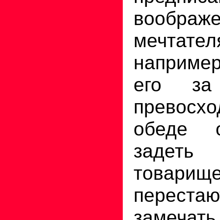
воображ
мечтат
наприме
его за
превос
обеде 
задеть 
товарище
перес
замечать