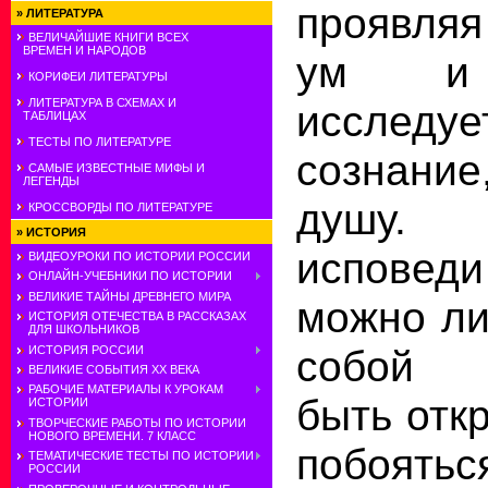
проявляя
»
ЛИТЕРАТУРА
ВЕЛИЧАЙШИЕ КНИГИ ВСЕХ
ВРЕМЕН И НАРОДОВ
ум и 
КОРИФЕИ ЛИТЕРАТУРЫ
ЛИТЕРАТУРА В СХЕМАХ И
исследуе
ТАБЛИЦАХ
ТЕСТЫ ПО ЛИТЕРАТУРЕ
сознание
САМЫЕ ИЗВЕСТНЫЕ МИФЫ И
ЛЕГЕНДЫ
душу.
КРОССВОРДЫ ПО ЛИТЕРАТУРЕ
»
ИСТОРИЯ
исповеди
ВИДЕОУРОКИ ПО ИСТОРИИ РОССИИ
ОНЛАЙН-УЧЕБНИКИ ПО ИСТОРИИ
ВЕЛИКИЕ ТАЙНЫ ДРЕВНЕГО МИРА
можно ли
ИСТОРИЯ ОТЕЧЕСТВА В РАССКАЗАХ
ДЛЯ ШКОЛЬНИКОВ
собой 
ИСТОРИЯ РОССИИ
ВЕЛИКИЕ СОБЫТИЯ ХХ ВЕКА
РАБОЧИЕ МАТЕРИАЛЫ К УРОКАМ
быть отк
ИСТОРИИ
ТВОРЧЕСКИЕ РАБОТЫ ПО ИСТОРИИ
НОВОГО ВРЕМЕНИ. 7 КЛАСС
побоя
ТЕМАТИЧЕСКИЕ ТЕСТЫ ПО ИСТОРИИ
РОССИИ