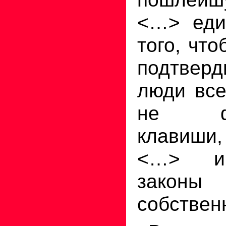
<…> еди
того, чт
подтверд
люди все
не фор
клавиши
<…> иг
закон
собствен