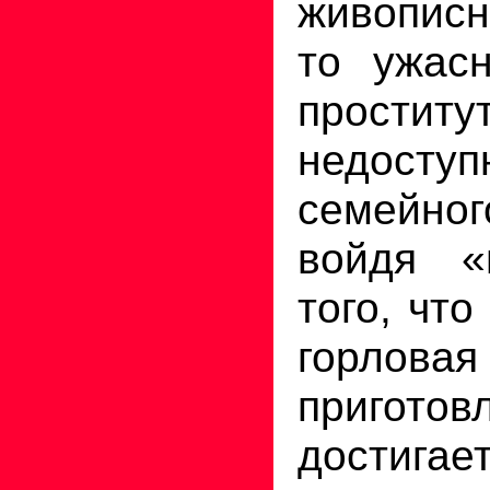
живопис
то ужасн
прости
недост
семейно
войдя 
того, чт
горлов
пригото
достигае