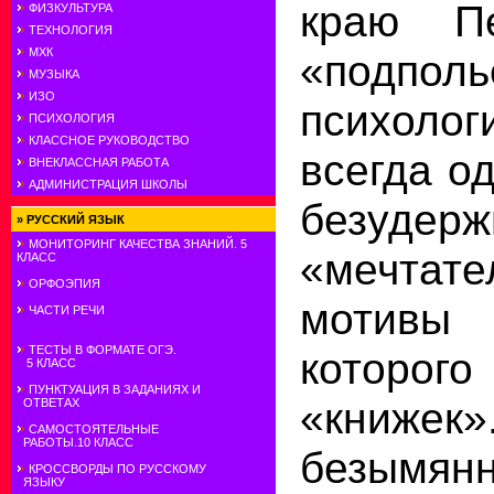
краю Пе
ФИЗКУЛЬТУРА
ТЕХНОЛОГИЯ
МХК
«подпо
МУЗЫКА
ИЗО
психолог
ПСИХОЛОГИЯ
КЛАССНОЕ РУКОВОДСТВО
всегда о
ВНЕКЛАССНАЯ РАБОТА
АДМИНИСТРАЦИЯ ШКОЛЫ
безудерж
»
РУССКИЙ ЯЗЫК
МОНИТОРИНГ КАЧЕСТВА ЗНАНИЙ. 5
«мечтате
КЛАСС
ОРФОЭПИЯ
мотивы
ЧАСТИ РЕЧИ
ТЕСТЫ В ФОРМАТЕ ОГЭ.
которо
5 КЛАСС
ПУНКТУАЦИЯ В ЗАДАНИЯХ И
«книжек»
ОТВЕТАХ
САМОСТОЯТЕЛЬНЫЕ
РАБОТЫ.10 КЛАСС
безымя
КРОССВОРДЫ ПО РУССКОМУ
ЯЗЫКУ