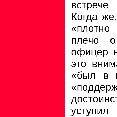
встрече
Когда же
«плотно
плечо о
офицер н
это вним
«был в в
«поддер
достои
уступил