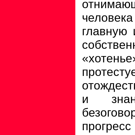
отни
челов
главную 
собствен
«хотен
протес
отождест
и знан
безогово
прогре