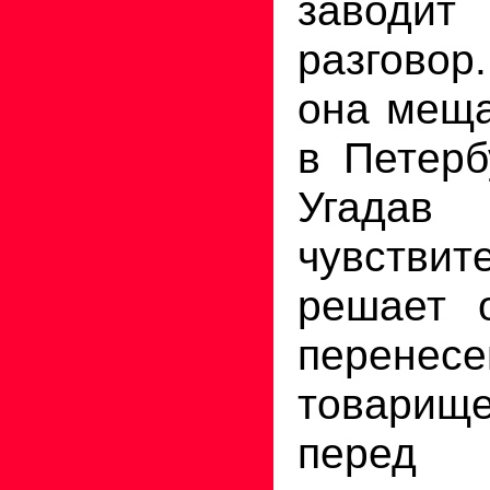
заводит
разговор
она меща
в Петерб
Угад
чувствит
решает о
перене
товари
пере