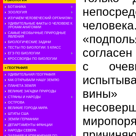
»
БИОЛОГИЯ
непосред
БОТАНИКА
ЗООЛОГИЯ
ИЗУЧАЕМ ЧЕЛОВЕЧЕСКИЙ ОРГАНИЗМ
человек
УДИВИТЕЛЬНЫЕ ФАКТЫ О ЧЕЛОВЕКЕ К
УРОКАМ АНАТОМИИ
САМЫЕ НЕОБЫЧНЫЕ ПРИРОДНЫЕ
«подп
ЯВЛЕНИЯ
БИОЛОГИЧЕСКИЕ ЗАДАЧИ
ТЕСТЫ ПО БИОЛОГИИ. 5 КЛАСС
согласен
ЕГЭ ПО БИОЛОГИИ
КРОССВОРДЫ ПО БИОЛОГИИ
с очев
»
ГЕОГРАФИЯ
УДИВИТЕЛЬНАЯ ГЕОГРАФИЯ
испытыв
КАК ОТКРЫВАЛИ НАШУ ЗЕМЛЮ
ПЛАНЕТА ЗЕМЛЯ
вин
ВЕЛИКИЕ ЗАГАДКИ ПРИРОДЫ
СТРАНЫ И НАРОДЫ
несовер
ОСТРОВА
ВЕЛИКИЕ ГОРОДА МИРА
ШТАТЫ США
миропоря
ЗЕМЛИ ГЕРМАНИИ
ДЕПАРТАМЕНТЫ ФРАНЦИИ
причин
НАРОДЫ СЕВЕРА
ЗАДАНИЯ И УПРАЖНЕНИЯ ПО