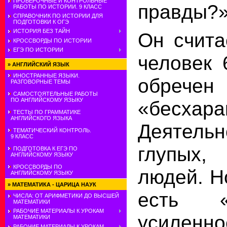
ПРОВЕРОЧНЫЕ И КОНТРОЛЬНЫЕ
правды?»
РАБОТЫ ПО ИСТОРИИ. 9 КЛАСС
СПРАВОЧНИК ПО ИСТОРИИ ДЛЯ
ПОДГОТОВКИ К ОГЭ
ИСТОРИЯ БЕЗ ТАЙН
Он счита
КРОССВОРДЫ ПО ИСТОРИИ
ЕГЭ ПО ИСТОРИИ
человек 6
»
АНГЛИЙСКИЙ ЯЗЫК
ИНОСТРАННЫЕ ЯЗЫКИ.
обре
РАЗГОВОРНЫЕ ТЕМЫ
САМОСТОЯТЕЛЬНЫЕ РАБОТЫ
ПО АНГЛИЙСКОМУ ЯЗЫКУ
«бесхара
ТЕСТЫ ПО ГРАММАТИКЕ
АНГЛИЙСКОГО ЯЗЫКА
Деятель
ТЕМАТИЧЕСКИЙ КОНТРОЛЬ.
9 КЛАСС
глупых, 
ПОДГОТОВКА К ЕГЭ ПО
АНГЛИЙСКОМУ ЯЗЫКУ
КРОССВОРДЫ ПО
людей. Н
АНГЛИЙСКОМУ ЯЗЫКУ
»
МАТЕМАТИКА - ЦАРИЦА НАУК
есть «
ЧИСЛА: ОТ АРИФМЕТИКИ ДО ВЫСШЕЙ
МАТЕМАТИКИ
РАБОЧИЕ МАТЕРИАЛЫ К УРОКАМ
усиленно
МАТЕМАТИКИ
РАБОЧИЕ МАТЕРИАЛЫ К УРОКАМ