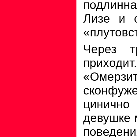
подлинн
Лизе и 
«плутовс
Через 
приходит.
«Омерзи
сконфуж
циничн
девушке 
поведе