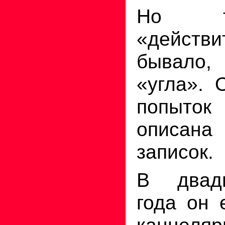
Но т
«действи
бывало
«угла». 
попыто
описан
записок.
В двад
года он 
канцеляр