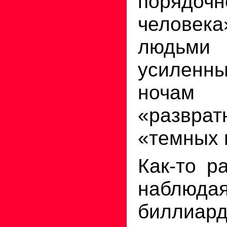
порядочн
человека
людьм
усиленны
ноч
«развр
«темных 
Как-то р
наблюдая
биллиар