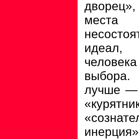
дворец»,
места 
несост
идеал,
челове
выбора.
лучше —
«курятник
«сознате
инерция»