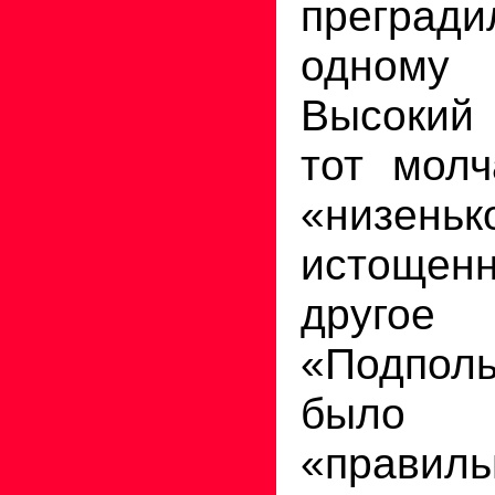
прегра
одному
Высокий
тот молч
«низе
истощенн
друго
«Подпол
было
«правиль