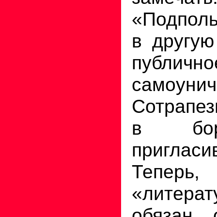
«Подполь
в другую
публично
самоунич
Сотрапез
в бор
пригласи
Тепе
«литерат
обязан 