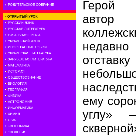
Герой 
РОДИТЕЛЬСКОЕ СОБРАНИЕ
автор 
»
ОТКРЫТЫЙ УРОК
РУССКИЙ ЯЗЫК
коллежс
РУССКАЯ ЛИТЕРАТУРА
НАЧАЛЬНАЯ ШКОЛА
УКРАИНСКИЙ ЯЗЫК
недавно
ИНОСТРАННЫЕ ЯЗЫКИ
УКРАИНСКАЯ ЛИТЕРАТУРА
отставку
ЗАРУБЕЖНАЯ ЛИТЕРАТУРА
МАТЕМАТИКА
небольшо
ИСТОРИЯ
ОБЩЕСТВОЗНАНИЕ
наследс
БИОЛОГИЯ
ГЕОГРАФИЯ
ФИЗИКА
ему соро
АСТРОНОМИЯ
ИНФОРМАТИКА
углу» 
ХИМИЯ
ОБЖ
скверной
ЭКОНОМИКА
ЭКОЛОГИЯ