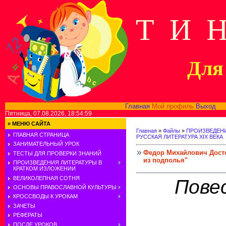
Т И 
Для 
Главная
Мой профиль
Выход
В
Пятница, 07.08.2026, 18:54:59
»
МЕНЮ САЙТА
Главная
»
Файлы
»
ПРОИЗВЕДЕНИ
ГЛАВНАЯ СТРАНИЦА
РУССКАЯ ЛИТЕРАТУРА XIX ВЕКА
ЗАНИМАТЕЛЬНЫЙ УРОК
Федор Михайлович Достое
ТЕСТЫ ДЛЯ ПРОВЕРКИ ЗНАНИЙ
из подполья"
ПРОИЗВЕДЕНИЯ ЛИТЕРАТУРЫ В
КРАТКОМ ИЗЛОЖЕНИИ
ВЕЛИКОЛЕПНАЯ СОТНЯ
Пове
ОСНОВЫ ПРАВОСЛАВНОЙ КУЛЬТУРЫ
КРОССВОДЫ К УРОКАМ
ЗАЧЕТЫ
РЕФЕРАТЫ
ПОСЛЕ УРОКОВ