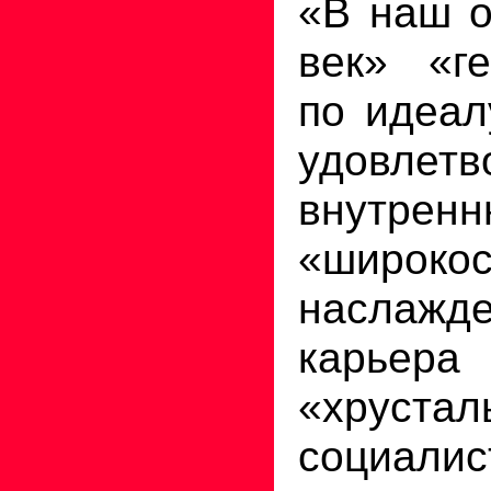
«В наш о
век» «ге
по идеал
удовле
внутрен
«широко
наслаж
карьер
«хрустал
социалис