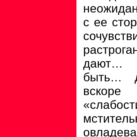
неожидан
с ее сто
сочувст
растрог
дают… 
быть… 
вскоре 
«слабост
мститель
овладев