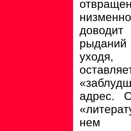
отвраще
низмен
доводит
рыданий
уходя, 
оставляе
«заблу
адрес. О
«литера
нем пр