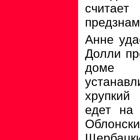
счита
предзнам
Анне уда
Долли пр
доме 
устанавл
хрупкий
едет на
Обло
Щербацк