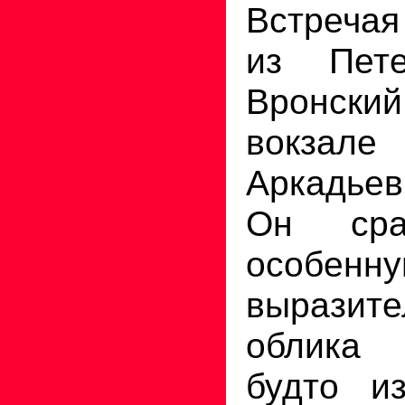
Встреча
из Пете
Вронск
вокз
Аркадье
Он сра
особенн
выразите
облика
будто из