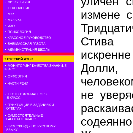
уличен 
ФИЗКУЛЬТУРА
ТЕХНОЛОГИЯ
измене с
МХК
МУЗЫКА
Тридцати
ИЗО
ПСИХОЛОГИЯ
Стива
КЛАССНОЕ РУКОВОДСТВО
ВНЕКЛАССНАЯ РАБОТА
АДМИНИСТРАЦИЯ ШКОЛЫ
искренн
»
РУССКИЙ ЯЗЫК
Долли,
МОНИТОРИНГ КАЧЕСТВА ЗНАНИЙ. 5
КЛАСС
ОРФОЭПИЯ
человек
ЧАСТИ РЕЧИ
не уверя
ТЕСТЫ В ФОРМАТЕ ОГЭ.
5 КЛАСС
раска
ПУНКТУАЦИЯ В ЗАДАНИЯХ И
ОТВЕТАХ
САМОСТОЯТЕЛЬНЫЕ
содеянно
РАБОТЫ.10 КЛАСС
КРОССВОРДЫ ПО РУССКОМУ
ЯЗЫКУ