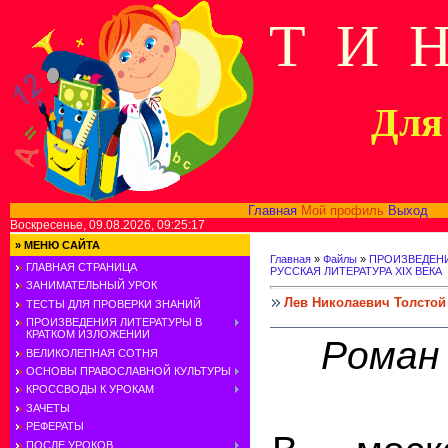
Т И 
Для 
Главная
Мой профиль
Выход
В
Воскресенье, 09.08.2026, 09:25:17
»
МЕНЮ САЙТА
Главная
»
Файлы
»
ПРОИЗВЕДЕНИ
ГЛАВНАЯ СТРАНИЦА
РУССКАЯ ЛИТЕРАТУРА XIX ВЕКА
ЗАНИМАТЕЛЬНЫЙ УРОК
Лев Николаевич Толстой 
ТЕСТЫ ДЛЯ ПРОВЕРКИ ЗНАНИЙ
ПРОИЗВЕДЕНИЯ ЛИТЕРАТУРЫ В
КРАТКОМ ИЗЛОЖЕНИИ
Роман 
ВЕЛИКОЛЕПНАЯ СОТНЯ
ОСНОВЫ ПРАВОСЛАВНОЙ КУЛЬТУРЫ
КРОССВОДЫ К УРОКАМ
ЗАЧЕТЫ
РЕФЕРАТЫ
ПОСЛЕ УРОКОВ