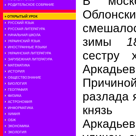
В моск
РОДИТЕЛЬСКОЕ СОБРАНИЕ
Облонск
»
ОТКРЫТЫЙ УРОК
РУССКИЙ ЯЗЫК
смешало
РУССКАЯ ЛИТЕРАТУРА
НАЧАЛЬНАЯ ШКОЛА
зимы
УКРАИНСКИЙ ЯЗЫК
ИНОСТРАННЫЕ ЯЗЫКИ
сестру 
УКРАИНСКАЯ ЛИТЕРАТУРА
ЗАРУБЕЖНАЯ ЛИТЕРАТУРА
Аркадье
МАТЕМАТИКА
ИСТОРИЯ
ОБЩЕСТВОЗНАНИЕ
Причино
БИОЛОГИЯ
ГЕОГРАФИЯ
разлада 
ФИЗИКА
АСТРОНОМИЯ
княз
ИНФОРМАТИКА
ХИМИЯ
Аркадье
ОБЖ
ЭКОНОМИКА
ЭКОЛОГИЯ