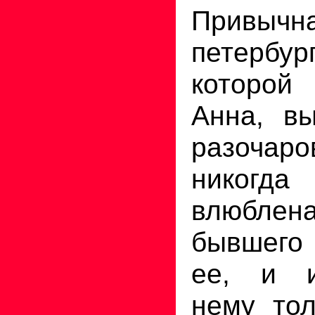
Привычн
петербур
которой
Анна, в
разочар
никог
влюбле
бывшего
ее, и и
нему тол