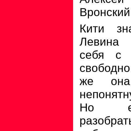
Вронский
Кити зн
Левина 
себя с 
свободно
же она
непонятн
Но е
разоб