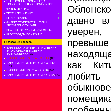
ЭЛЕКТРОННЫЕ ФОКУСЫ ДЛЯ
ЛЮБОЗНАТЕЛЬНЫХ ШКОЛЬНИКОВ
Облонско
ФИЗИКА В ИГРАХ
ТЕСТЫ ПО ФИЗИКЕ
давно в
ЕГЭ ПО ФИЗИКЕ
ФИЗИКА ТЕМПЕРАТУР. ШТУРМ
АБСОЛЮТНОГО НУЛЯ
уверен,
ВЕСЕЛЫЕ ФОКУСЫ И САМОДЕЛКИ
КРОССВОРДЫ ПО ФИЗИКЕ
превыше 
»
Категории раздела
ЗАРУБЕЖНАЯ ЛИТЕРАТУРА ДРЕВНИХ
находящ
ЭПОХ, СРЕДНЕВЕКОВЬЯ И
ВОЗРОЖДЕНИЯ
[172]
РУССКАЯ ЛИТЕРАТУРА XIX ВЕКА
[192]
как Кит
ЗАРУБЕЖНАЯ ЛИТЕРАТУРА XIX ВЕКА
[194]
РУССКАЯ ЛИТЕРАТУРА XX ВЕКА
[282]
люби
ЗАРУБЕЖНАЯ ЛИТЕРАТУРА ХХ ВЕКА
[314]
обыкнове
помещ
особен