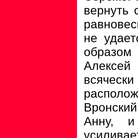
вернуть 
равновес
не удае
образом
Алексе
всячески
располож
Вронски
Анну, и
усиливае