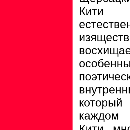
Кити 
естест
изящес
восхи
особенны
поэтичес
внутре
который
каждом 
Кити мн