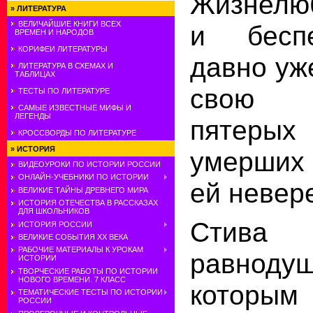
Жизнелю
»
ЛИТЕРАТУРА
ВЕЛИЧАЙШИЕ КНИГИ ВСЕХ
и бесп
ВРЕМЕН И НАРОДОВ
КОРИФЕИ ЛИТЕРАТУРЫ
давно уж
ЛИТЕРАТУРА В СХЕМАХ И
ТАБЛИЦАХ
свою 
ТЕСТЫ ПО ЛИТЕРАТУРЕ
САМЫЕ ИЗВЕСТНЫЕ МИФЫ И
ЛЕГЕНДЫ
пятерых
КРОССВОРДЫ ПО ЛИТЕРАТУРЕ
»
ИСТОРИЯ
умерших 
ВИДЕОУРОКИ ПО ИСТОРИИ РОССИИ
ОНЛАЙН-УЧЕБНИКИ ПО ИСТОРИИ
ей невер
ВЕЛИКИЕ ТАЙНЫ ДРЕВНЕГО МИРА
ИСТОРИЯ ОТЕЧЕСТВА В РАССКАЗАХ
ДЛЯ ШКОЛЬНИКОВ
Стива 
ИСТОРИЯ РОССИИ
ВЕЛИКИЕ СОБЫТИЯ ХХ ВЕКА
РАБОЧИЕ МАТЕРИАЛЫ К УРОКАМ
равноду
ИСТОРИИ
ТВОРЧЕСКИЕ РАБОТЫ ПО ИСТОРИИ
НОВОГО ВРЕМЕНИ. 7 КЛАСС
которым
ТЕМАТИЧЕСКИЕ ТЕСТЫ ПО ИСТОРИИ
РОССИИ