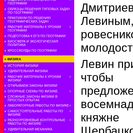
Дмитрие
ГЕОГРАФИИ
ОБРАЗЦЫ РЕШЕНИЯ ТИПОВЫХ ЗАДАЧ
ПО ГЕОГРАФИИ
Левин
ПРАКТИКУМ ПО РЕШЕНИЮ
ГЕОГРАФИЧЕСКИХ ЗАДАЧ
РАБОЧИЕ МАТЕРИАЛЫ К УРОКАМ
ровесни
ГЕОГРАФИИ
ПОДГОТОВКА К ЕГЭ ПО ГЕОГРАФИИ
БИОСФЕРА И ЭКОЛОГИЧЕСКАЯ
молодост
ПОЛИТИКА
КРОССВОРДЫ ПО ГЕОГРАФИИ
»
ФИЗИКА
Левин пр
ИСТОРИЯ ФИЗИКИ
УДИВИТЕЛЬНАЯ ФИЗИКА
чтобы
РАБОЧИЕ МАТЕРИАЛЫ К УРОКАМ
ФИЗИКИ
ОТКРЫВАЕМ ЗАКОНЫ ФИЗИКИ
предлож
ОПОРНЫЕ СХЕМЫ ПО ФИЗИКЕ
СЛОЖНЫЕ ЗАКОНЫ ФИЗИКИ В
восемнад
ПРОСТЫХ ОПЫТАХ
ЛАБОРАТОРНЫЕ РАБОТЫ ПО ФИЗИКЕ
САМОСТОЯТЕЛЬНЫЕ РАБОТЫ ПО
княж
ФИЗИКЕ
РАЗНОУРОВНЕВЫЕ КОНТРОЛЬНЫЕ
РАБОТЫ ПО ФИЗИКЕ
Щербацко
УДИВИТЕЛЬНАЯ МЕХАНИКА