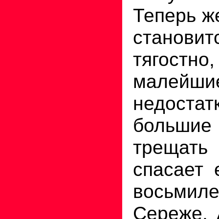
Теперь ж
станови
тягостно
мале
недоста
большие 
трещать
спасает 
восьмил
Сереже. 