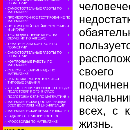
человече
ГЕОМЕТРИИ
САМОСТОЯТЕЛЬНЫЕ РАБОТЫ ПО
МАТЕМАТИКЕ
недостат
ПРОМЕЖУТОЧНОЕ ТЕСТИРОВАНИЕ ПО
МАТЕМАТИКЕ
ПОЭТИЧЕСКИЙ КАЛЕЙДОСКОП "ЧИСЛА
обаяте
И ФИГУРЫ"
ТЕСТЫ ДЛЯ ОЦЕНКИ КАЧЕСТВА
ОБУЧЕНИЯ ПО АЛГЕБРЕ
пользует
ТЕМАТИЧЕСКИЙ КОНТРОЛЬ ПО
ГЕОМЕТРИИ
САМОСТОЯТЕЛЬНЫЕ РАБОТЫ ПО
располо
ГЕОМЕТРИИ
КОНТРОЛЬНЫЕ РАБОТЫ ПО
МАТЕМАТИКЕ
своег
СКАЗОЧНЫЕ ОЛИМПИАДЫ ПО
МАТЕМАТИКЕ
ГИА ПО МАТЕМАТИКЕ В 9 КЛАССЕ.
подчинен
ТИПОВЫЕ ЗАДАНИЯ
УЧЕБНО-ТРЕНИРОВОЧНЫЕ ТЕСТЫ ДЛЯ
ПОДГОТОВКИ К ОГЭ. 9 КЛАСС
начальн
ПОДГОТОВКА К ЕГЭ ПО МАТЕМАТИКЕ
МАТЕМАТИЧЕСКАЯ СОСТАВЛЯЮЩАЯ
ВСЕХ ДОСТИЖЕНИЙ ЦИВИЛИЗАЦИИ
всех, с 
МАТЕМАТИЧЕСКИЙ КРУЖОК В ШКОЛЕ
ЗАДАЧКИ ОТ ГРИГОРИЯ ОСТЕРА
жизнь
КРОССВОРДЫ ПО МАТЕМАТИКЕ