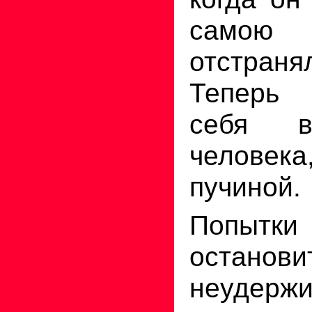
самою 
отстран
Теперь 
себя в
человека
пучиной.
Попытк
останови
неудерж