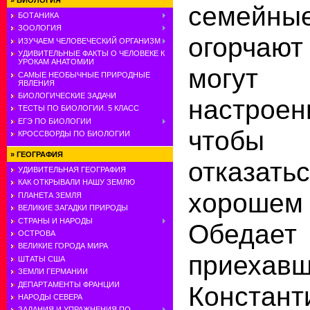
»
БИОЛОГИЯ
семейны
БОТАНИКА
ЗООЛОГИЯ
огорчаю
ИЗУЧАЕМ ЧЕЛОВЕЧЕСКИЙ ОРГАНИЗМ
УДИВИТЕЛЬНЫЕ ФАКТЫ О ЧЕЛОВЕКЕ К
УРОКАМ АНАТОМИИ
могут
САМЫЕ НЕОБЫЧНЫЕ ПРИРОДНЫЕ
ЯВЛЕНИЯ
БИОЛОГИЧЕСКИЕ ЗАДАЧИ
настроен
ТЕСТЫ ПО БИОЛОГИИ. 5 КЛАСС
ЕГЭ ПО БИОЛОГИИ
чтобы
КРОССВОРДЫ ПО БИОЛОГИИ
»
ГЕОГРАФИЯ
отказать
УДИВИТЕЛЬНАЯ ГЕОГРАФИЯ
КАК ОТКРЫВАЛИ НАШУ ЗЕМЛЮ
хорошем
ПЛАНЕТА ЗЕМЛЯ
ВЕЛИКИЕ ЗАГАДКИ ПРИРОДЫ
СТРАНЫ И НАРОДЫ
Обед
ОСТРОВА
ВЕЛИКИЕ ГОРОДА МИРА
приехавш
ШТАТЫ США
ЗЕМЛИ ГЕРМАНИИ
ДЕПАРТАМЕНТЫ ФРАНЦИИ
Констант
НАРОДЫ СЕВЕРА
ЗАДАНИЯ И УПРАЖНЕНИЯ ПО