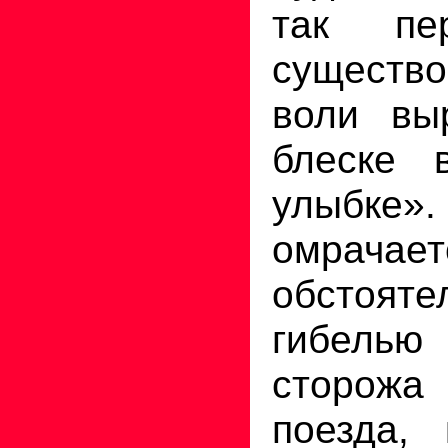
так пе
существо
воли вы
блеске 
улыбке
омрачае
обстояте
гибелью
сторожа
поезда,