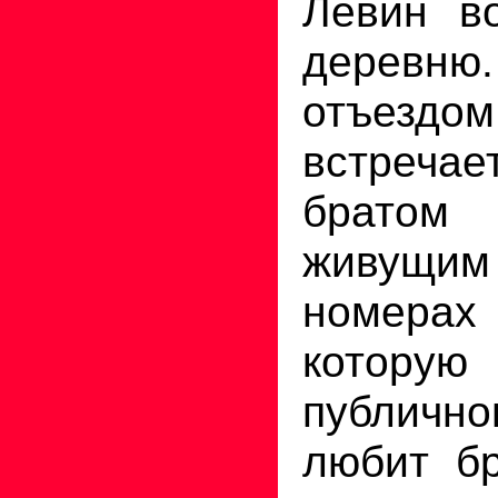
Левин в
дерев
отъе
встречае
братом
живущи
номерах
котор
публично
любит бр