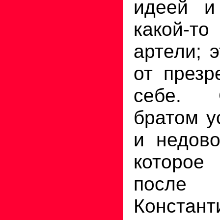
идеей и
какой-т
артели; 
от презр
себе. 
братом у
и недово
которое
после 
Констант