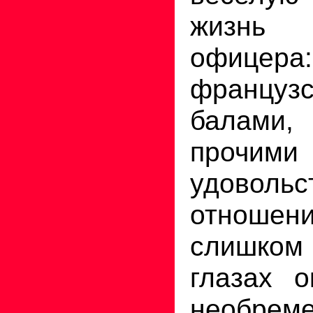
жизнь г
офицера
француз
балами,
прочими
удовольс
отноше
слишком
глазах 
необреме