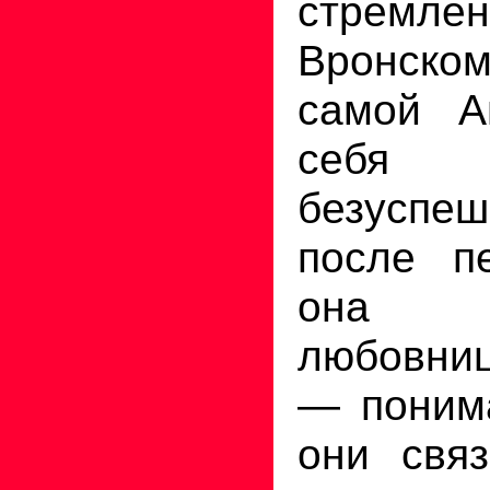
стремл
Вронско
самой А
себя о
безуспеш
после п
она с
любовни
— понима
они связ