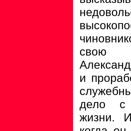
недовол
высокоп
чиновник
свою
Алексан
и прораб
служебн
дело с 
жизни. 
когда он