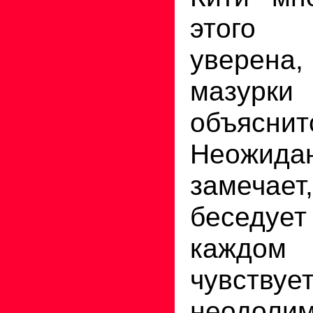
этого
уверена,
мазурк
объясн
Неожи
замечает
беседуе
каждом
чувствуе
неодолим