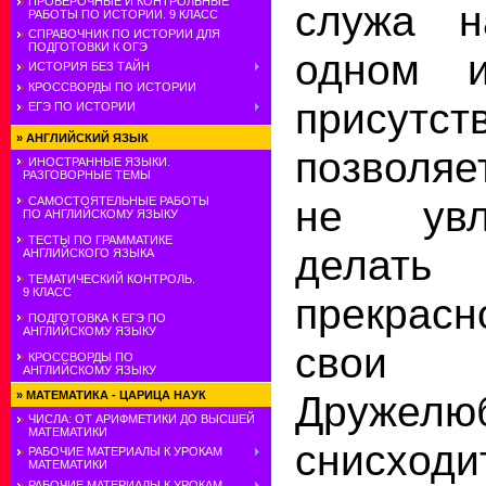
ПРОВЕРОЧНЫЕ И КОНТРОЛЬНЫЕ
служа н
РАБОТЫ ПО ИСТОРИИ. 9 КЛАСС
СПРАВОЧНИК ПО ИСТОРИИ ДЛЯ
ПОДГОТОВКИ К ОГЭ
одном и
ИСТОРИЯ БЕЗ ТАЙН
КРОССВОРДЫ ПО ИСТОРИИ
присутс
ЕГЭ ПО ИСТОРИИ
»
АНГЛИЙСКИЙ ЯЗЫК
позволяе
ИНОСТРАННЫЕ ЯЗЫКИ.
РАЗГОВОРНЫЕ ТЕМЫ
не увл
САМОСТОЯТЕЛЬНЫЕ РАБОТЫ
ПО АНГЛИЙСКОМУ ЯЗЫКУ
ТЕСТЫ ПО ГРАММАТИКЕ
делат
АНГЛИЙСКОГО ЯЗЫКА
ТЕМАТИЧЕСКИЙ КОНТРОЛЬ.
9 КЛАСС
прекрас
ПОДГОТОВКА К ЕГЭ ПО
АНГЛИЙСКОМУ ЯЗЫКУ
свои о
КРОССВОРДЫ ПО
АНГЛИЙСКОМУ ЯЗЫКУ
Дружелю
»
МАТЕМАТИКА - ЦАРИЦА НАУК
ЧИСЛА: ОТ АРИФМЕТИКИ ДО ВЫСШЕЙ
МАТЕМАТИКИ
снисхо
РАБОЧИЕ МАТЕРИАЛЫ К УРОКАМ
МАТЕМАТИКИ
РАБОЧИЕ МАТЕРИАЛЫ К УРОКАМ