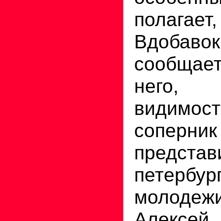
полагае
Вдобаво
сообщае
него,
видимос
соперни
представ
петербур
молод
Алексей