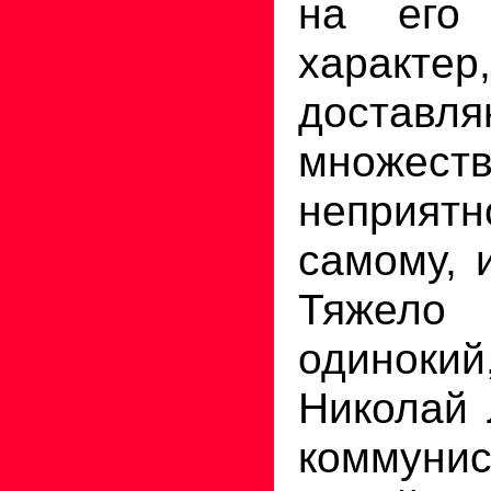
на его 
характер,
доставл
множест
неприят
самому, 
Тяжел
одинок
Николай 
коммунис