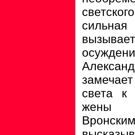
светск
сильн
вызыва
осужден
Александ
замечае
света к
жены 
Вро
высказыв