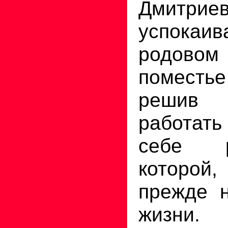
Дмитр
успокаив
родов
поместь
решив 
работать
себе 
которой
прежде 
жизни.