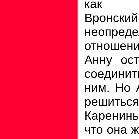
как пр
Вронски
неопреде
отношени
Анну ос
соединит
ним. Но 
решитьс
Каренины
что она 