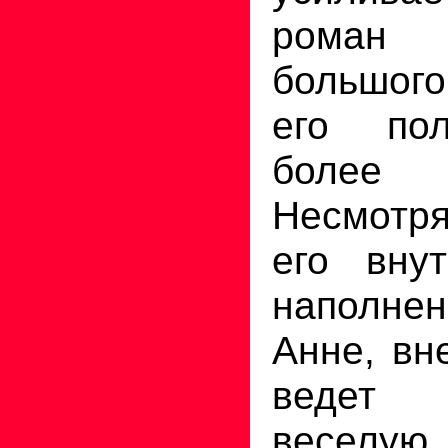
роман
большого
его по
более 
Несмотря
его вну
наполне
Анне, вн
ведет
веселую