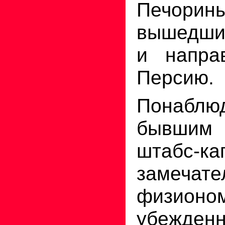
Печорин
вышедши
и напра
Персию.
Понаб
бывшим 
штабс-ка
замечате
физионом
убежден