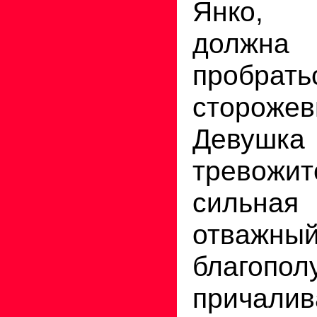
Янко, 
должна
пробра
сторож
Девушк
тревожит
сильная
отважн
благопол
причалив