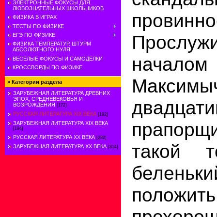
ЭЛЕКТРОННЫЕ ФОКУСЫ ДЛЯ
ЛЮБОЗНАТЕЛЬНЫХ ШКОЛЬНИКОВ
провинно
ФИЗИКА В ИГРАХ
ТЕСТЫ ПО ФИЗИКЕ
Просл
ЕГЭ ПО ФИЗИКЕ
ФИЗИКА ТЕМПЕРАТУР. ШТУРМ
АБСОЛЮТНОГО НУЛЯ
начало
ВЕСЕЛЫЕ ФОКУСЫ И САМОДЕЛКИ
КРОССВОРДЫ ПО ФИЗИКЕ
Максимыч
»
Категории раздела
ЗАРУБЕЖНАЯ ЛИТЕРАТУРА ДРЕВНИХ
ЭПОХ, СРЕДНЕВЕКОВЬЯ И
двадцати
ВОЗРОЖДЕНИЯ
[172]
РУССКАЯ ЛИТЕРАТУРА XIX ВЕКА
[192]
прапор
ЗАРУБЕЖНАЯ ЛИТЕРАТУРА XIX ВЕКА
[194]
РУССКАЯ ЛИТЕРАТУРА XX ВЕКА
[282]
такой т
ЗАРУБЕЖНАЯ ЛИТЕРАТУРА ХХ ВЕКА
[314]
беленьки
положи
прехорош