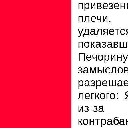
привезе
плечи
удаляет
показавш
Печорин
замыслов
разреш
легкого:
из-з
контраб