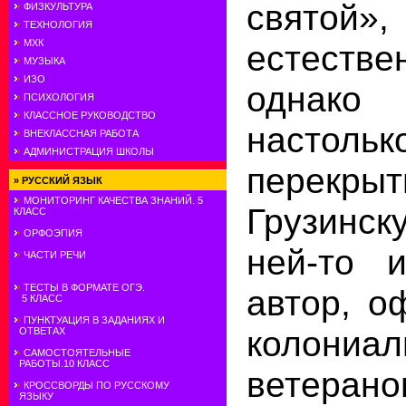
свято
ФИЗКУЛЬТУРА
ТЕХНОЛОГИЯ
МХК
естестве
МУЗЫКА
ИЗО
одна
ПСИХОЛОГИЯ
КЛАССНОЕ РУКОВОДСТВО
настол
ВНЕКЛАССНАЯ РАБОТА
АДМИНИСТРАЦИЯ ШКОЛЫ
перекр
»
РУССКИЙ ЯЗЫК
МОНИТОРИНГ КАЧЕСТВА ЗНАНИЙ. 5
Грузинск
КЛАСС
ОРФОЭПИЯ
ней-то и
ЧАСТИ РЕЧИ
ТЕСТЫ В ФОРМАТЕ ОГЭ.
автор, о
5 КЛАСС
ПУНКТУАЦИЯ В ЗАДАНИЯХ И
колониал
ОТВЕТАХ
САМОСТОЯТЕЛЬНЫЕ
РАБОТЫ.10 КЛАСС
ветерано
КРОССВОРДЫ ПО РУССКОМУ
ЯЗЫКУ