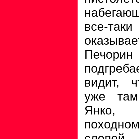
набегающ
все-так
оказыва
Печори
подгреба
видит, ч
уже там
Янко, 
походном
слепой.