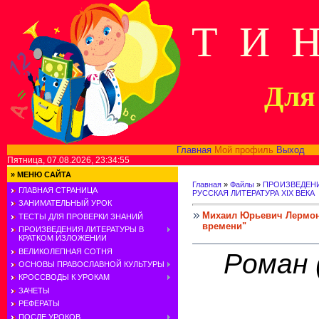
Т И 
Для 
Главная
Мой профиль
Выход
В
Пятница, 07.08.2026, 23:34:55
»
МЕНЮ САЙТА
Главная
»
Файлы
»
ПРОИЗВЕДЕНИ
ГЛАВНАЯ СТРАНИЦА
РУССКАЯ ЛИТЕРАТУРА XIX ВЕКА
ЗАНИМАТЕЛЬНЫЙ УРОК
Михаил Юрьевич Лермонт
ТЕСТЫ ДЛЯ ПРОВЕРКИ ЗНАНИЙ
времени"
ПРОИЗВЕДЕНИЯ ЛИТЕРАТУРЫ В
КРАТКОМ ИЗЛОЖЕНИИ
ВЕЛИКОЛЕПНАЯ СОТНЯ
Роман 
ОСНОВЫ ПРАВОСЛАВНОЙ КУЛЬТУРЫ
КРОССВОДЫ К УРОКАМ
ЗАЧЕТЫ
РЕФЕРАТЫ
ПОСЛЕ УРОКОВ