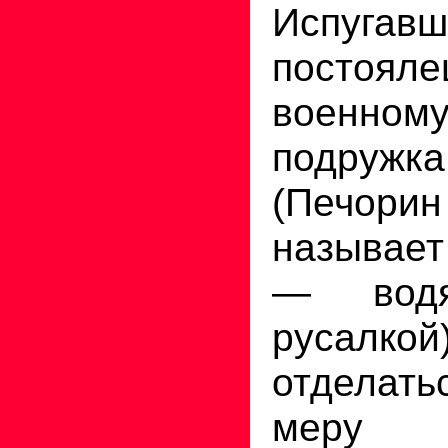
Испуга
постоял
военному
подру
(Печор
называе
— водя
русалк
отделат
меру л