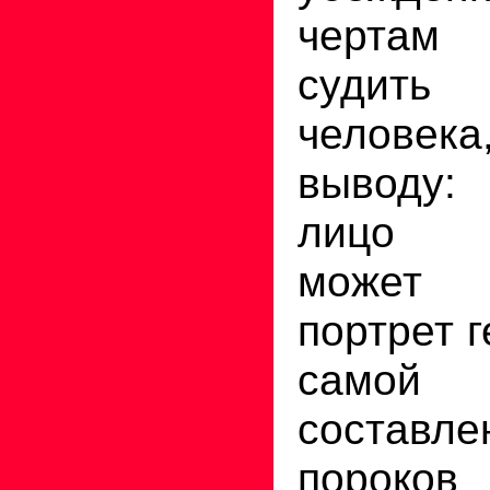
чертам
судить 
человека
выводу
лицо т
может 
портрет 
само
состав
пороков