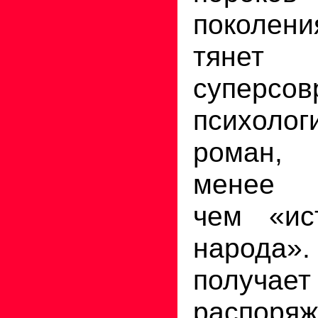
поколен
тян
суперсов
психолог
роман,
менее 
чем «ис
народа».
получает
распоряж