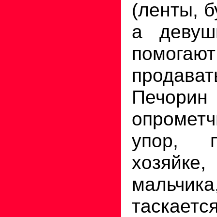
(ленты, б
а девуш
помогают
продава
Печор
опромет
упор, 
хозяйке
мальчик
таскает