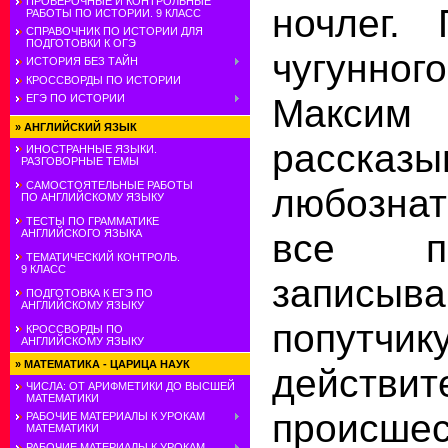
ПРОВЕРОЧНЫЕ И КОНТРОЛЬНЫЕ
ночлег.
РАБОТЫ ПО ИСТОРИИ. 9 КЛАСС
СПРАВОЧНИК ПО ИСТОРИИ ДЛЯ
ПОДГОТОВКИ К ОГЭ
чугунн
ИСТОРИЯ БЕЗ ТАЙН
КРОССВОРДЫ ПО ИСТОРИИ
Максим
ЕГЭ ПО ИСТОРИИ
»
АНГЛИЙСКИЙ ЯЗЫК
рассказы
ИНОСТРАННЫЕ ЯЗЫКИ.
РАЗГОВОРНЫЕ ТЕМЫ
САМОСТОЯТЕЛЬНЫЕ РАБОТЫ
любознат
ПО АНГЛИЙСКОМУ ЯЗЫКУ
ТЕСТЫ ПО ГРАММАТИКЕ
все п
АНГЛИЙСКОГО ЯЗЫКА
ТЕМАТИЧЕСКИЙ КОНТРОЛЬ.
9 КЛАСС
записыв
ПОДГОТОВКА К ЕГЭ ПО
АНГЛИЙСКОМУ ЯЗЫКУ
попутчик
КРОССВОРДЫ ПО
АНГЛИЙСКОМУ ЯЗЫКУ
»
МАТЕМАТИКА - ЦАРИЦА НАУК
действит
ЧИСЛА: ОТ АРИФМЕТИКИ ДО ВЫСШЕЙ
МАТЕМАТИКИ
происшес
РАБОЧИЕ МАТЕРИАЛЫ К УРОКАМ
МАТЕМАТИКИ
РАБОЧИЕ МАТЕРИАЛЫ К УРОКАМ