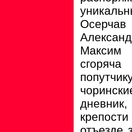
уникальн
Осерчав
Александ
Максим
сгоряч
попут
чоринск
дневник,
крепости
отъезде 