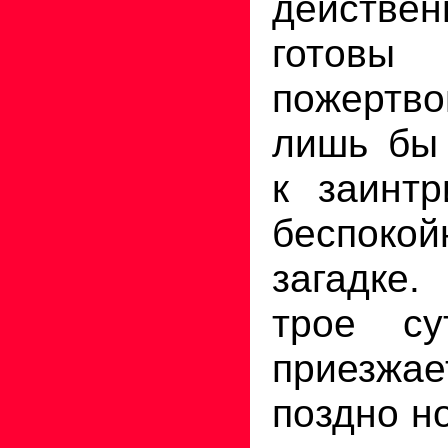
действен
готов
пожертво
лишь бы 
к заинтр
беспо
загадке.
трое су
приезжа
поздно н