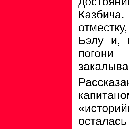
достоян
Казбича
отместк
Бэлу и, 
погони
закалыва
Рассказ
капитано
«истор
осталас