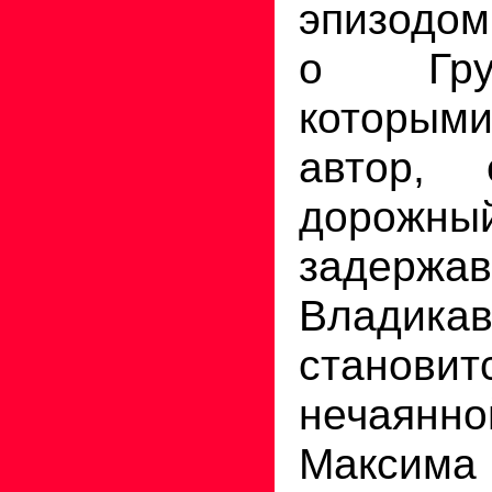
эпизодом
о Гру
которы
автор,
дорожн
задерж
Владик
становит
нечаян
Максима