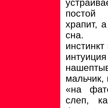
устраи
постой
храпит, 
сна. 
инстинкт
интуиция
нашепты
мальчик,
«на фат
слеп, ка