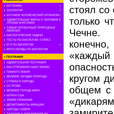
»
БИОЛОГИЯ
стоял со
БОТАНИКА
ЗООЛОГИЯ
ИЗУЧАЕМ ЧЕЛОВЕЧЕСКИЙ ОРГАНИЗМ
только ч
УДИВИТЕЛЬНЫЕ ФАКТЫ О ЧЕЛОВЕКЕ К
УРОКАМ АНАТОМИИ
САМЫЕ НЕОБЫЧНЫЕ ПРИРОДНЫЕ
Чечне.
ЯВЛЕНИЯ
БИОЛОГИЧЕСКИЕ ЗАДАЧИ
ТЕСТЫ ПО БИОЛОГИИ. 5 КЛАСС
конечн
ЕГЭ ПО БИОЛОГИИ
КРОССВОРДЫ ПО БИОЛОГИИ
«каж
»
ГЕОГРАФИЯ
УДИВИТЕЛЬНАЯ ГЕОГРАФИЯ
опаснос
КАК ОТКРЫВАЛИ НАШУ ЗЕМЛЮ
ПЛАНЕТА ЗЕМЛЯ
кругом д
ВЕЛИКИЕ ЗАГАДКИ ПРИРОДЫ
СТРАНЫ И НАРОДЫ
общем с
ОСТРОВА
ВЕЛИКИЕ ГОРОДА МИРА
ШТАТЫ США
«дикаря
ЗЕМЛИ ГЕРМАНИИ
ДЕПАРТАМЕНТЫ ФРАНЦИИ
замирите
НАРОДЫ СЕВЕРА
ЗАДАНИЯ И УПРАЖНЕНИЯ ПО