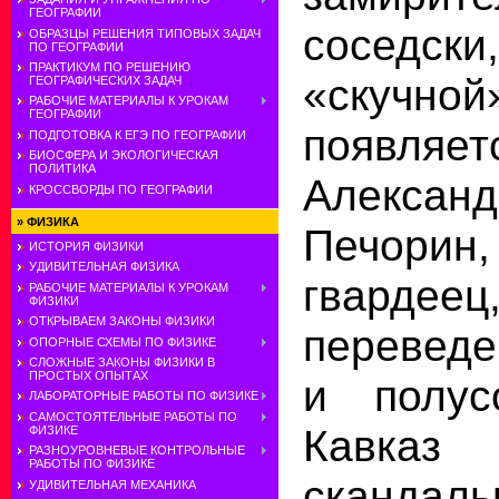
ГЕОГРАФИИ
соседс
ОБРАЗЦЫ РЕШЕНИЯ ТИПОВЫХ ЗАДАЧ
ПО ГЕОГРАФИИ
ПРАКТИКУМ ПО РЕШЕНИЮ
«скучной
ГЕОГРАФИЧЕСКИХ ЗАДАЧ
РАБОЧИЕ МАТЕРИАЛЫ К УРОКАМ
ГЕОГРАФИИ
появляе
ПОДГОТОВКА К ЕГЭ ПО ГЕОГРАФИИ
БИОСФЕРА И ЭКОЛОГИЧЕСКАЯ
ПОЛИТИКА
Александ
КРОССВОРДЫ ПО ГЕОГРАФИИ
»
ФИЗИКА
Печорин
ИСТОРИЯ ФИЗИКИ
УДИВИТЕЛЬНАЯ ФИЗИКА
гвардеец
РАБОЧИЕ МАТЕРИАЛЫ К УРОКАМ
ФИЗИКИ
ОТКРЫВАЕМ ЗАКОНЫ ФИЗИКИ
переведе
ОПОРНЫЕ СХЕМЫ ПО ФИЗИКЕ
СЛОЖНЫЕ ЗАКОНЫ ФИЗИКИ В
ПРОСТЫХ ОПЫТАХ
и полус
ЛАБОРАТОРНЫЕ РАБОТЫ ПО ФИЗИКЕ
САМОСТОЯТЕЛЬНЫЕ РАБОТЫ ПО
Кавказ 
ФИЗИКЕ
РАЗНОУРОВНЕВЫЕ КОНТРОЛЬНЫЕ
РАБОТЫ ПО ФИЗИКЕ
скандаль
УДИВИТЕЛЬНАЯ МЕХАНИКА