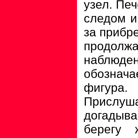
узел. Пе
следом и
за прибр
продолжа
наблюден
обознача
фигура.
Прислу
догадыва
берегу 