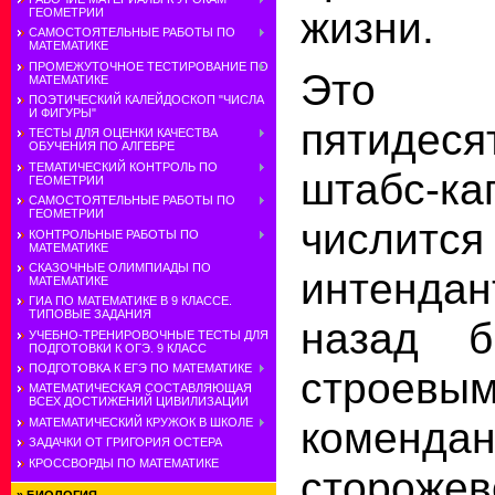
жизни.
ГЕОМЕТРИИ
САМОСТОЯТЕЛЬНЫЕ РАБОТЫ ПО
МАТЕМАТИКЕ
ПРОМЕЖУТОЧНОЕ ТЕСТИРОВАНИЕ ПО
Это 
МАТЕМАТИКЕ
ПОЭТИЧЕСКИЙ КАЛЕЙДОСКОП "ЧИСЛА
И ФИГУРЫ"
пятидеся
ТЕСТЫ ДЛЯ ОЦЕНКИ КАЧЕСТВА
ОБУЧЕНИЯ ПО АЛГЕБРЕ
ТЕМАТИЧЕСКИЙ КОНТРОЛЬ ПО
штабс-ка
ГЕОМЕТРИИ
САМОСТОЯТЕЛЬНЫЕ РАБОТЫ ПО
ГЕОМЕТРИИ
числится
КОНТРОЛЬНЫЕ РАБОТЫ ПО
МАТЕМАТИКЕ
СКАЗОЧНЫЕ ОЛИМПИАДЫ ПО
интендан
МАТЕМАТИКЕ
ГИА ПО МАТЕМАТИКЕ В 9 КЛАССЕ.
ТИПОВЫЕ ЗАДАНИЯ
назад 
УЧЕБНО-ТРЕНИРОВОЧНЫЕ ТЕСТЫ ДЛЯ
ПОДГОТОВКИ К ОГЭ. 9 КЛАСС
ПОДГОТОВКА К ЕГЭ ПО МАТЕМАТИКЕ
строевы
МАТЕМАТИЧЕСКАЯ СОСТАВЛЯЮЩАЯ
ВСЕХ ДОСТИЖЕНИЙ ЦИВИЛИЗАЦИИ
коменда
МАТЕМАТИЧЕСКИЙ КРУЖОК В ШКОЛЕ
ЗАДАЧКИ ОТ ГРИГОРИЯ ОСТЕРА
КРОССВОРДЫ ПО МАТЕМАТИКЕ
сторожев