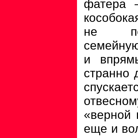
фатера 
кособок
не п
семейную
и впрям
странно 
спускает
отвесн
«верной 
еще и во