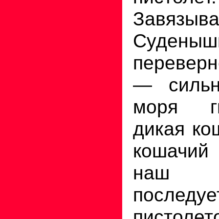
Завязыва
Судены
переверн
— сильн
моря г
дикая ко
кошачий
наш 
последу
пист