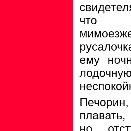
свидетел
что пр
мимоезж
русалочк
ему ночн
лодочную
неспокой
Печорин
плавать,
но отст