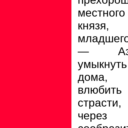
местног
князя,
младшег
— Аз
умыкнуть
дома, 
влюбит
страст
чере