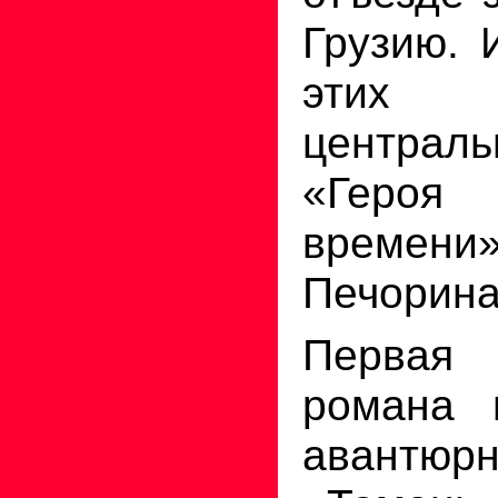
Грузию. 
этих
центра
«Геро
времен
Печорина
Первая 
романа
авантюр