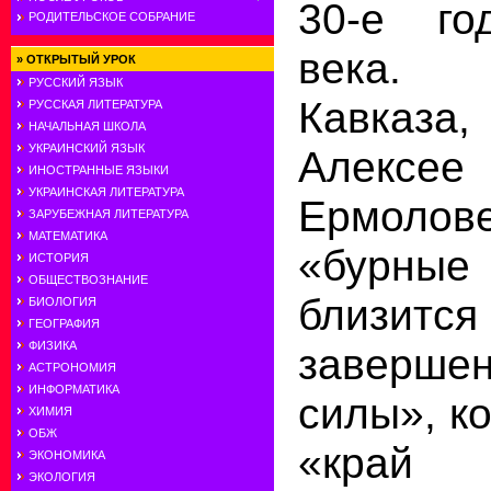
30-е го
РОДИТЕЛЬСКОЕ СОБРАНИЕ
века. 
»
ОТКРЫТЫЙ УРОК
РУССКИЙ ЯЗЫК
Кавказа,
РУССКАЯ ЛИТЕРАТУРА
НАЧАЛЬНАЯ ШКОЛА
УКРАИНСКИЙ ЯЗЫК
Алексе
ИНОСТРАННЫЕ ЯЗЫКИ
УКРАИНСКАЯ ЛИТЕРАТУРА
Ермолов
ЗАРУБЕЖНАЯ ЛИТЕРАТУРА
МАТЕМАТИКА
«бурн
ИСТОРИЯ
ОБЩЕСТВОЗНАНИЕ
близ
БИОЛОГИЯ
ГЕОГРАФИЯ
ФИЗИКА
заверше
АСТРОНОМИЯ
ИНФОРМАТИКА
силы», ко
ХИМИЯ
ОБЖ
«край 
ЭКОНОМИКА
ЭКОЛОГИЯ