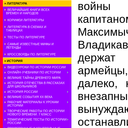
войн
»
ЛИТЕРАТУРА
ВЕЛИЧАЙШИЕ КНИГИ ВСЕХ
ВРЕМЕН И НАРОДОВ
капитан
КОРИФЕИ ЛИТЕРАТУРЫ
ЛИТЕРАТУРА В СХЕМАХ И
Макси
ТАБЛИЦАХ
ТЕСТЫ ПО ЛИТЕРАТУРЕ
Владика
САМЫЕ ИЗВЕСТНЫЕ МИФЫ И
ЛЕГЕНДЫ
держат
КРОССВОРДЫ ПО ЛИТЕРАТУРЕ
»
ИСТОРИЯ
армейцы,
ВИДЕОУРОКИ ПО ИСТОРИИ РОССИИ
ОНЛАЙН-УЧЕБНИКИ ПО ИСТОРИИ
ВЕЛИКИЕ ТАЙНЫ ДРЕВНЕГО МИРА
далеко, 
ИСТОРИЯ ОТЕЧЕСТВА В РАССКАЗАХ
ДЛЯ ШКОЛЬНИКОВ
внезап
ИСТОРИЯ РОССИИ
ВЕЛИКИЕ СОБЫТИЯ ХХ ВЕКА
РАБОЧИЕ МАТЕРИАЛЫ К УРОКАМ
вынужда
ИСТОРИИ
ТВОРЧЕСКИЕ РАБОТЫ ПО ИСТОРИИ
НОВОГО ВРЕМЕНИ. 7 КЛАСС
останав
ТЕМАТИЧЕСКИЕ ТЕСТЫ ПО ИСТОРИИ
РОССИИ