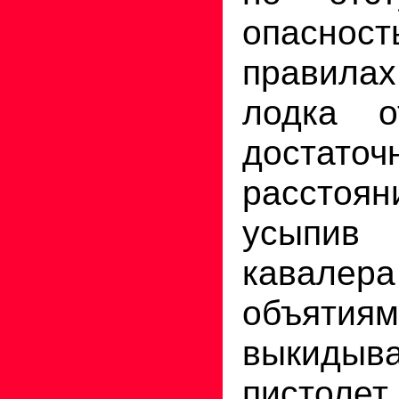
опасност
правилах
лодка о
достаточ
расстоян
усыпив 
кавалер
объяти
выкидыва
пистолет.