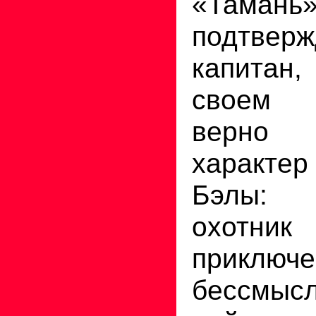
«Тамань
подтверж
капита
своем п
верно п
характе
Бэлы: 
охот
приключе
бессмысл