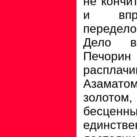
не кончи
и впр
передело
Дело в
Печорин
распла
Азамат
золотом
бесценн
единств