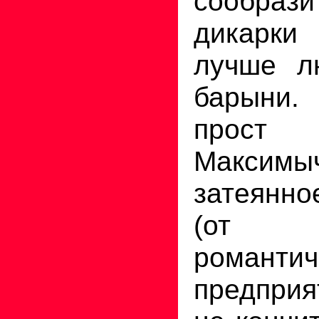
сообраз
дикарк
лучше л
барыни
прос
Максимыч
затеянн
(от 
романтич
предпри