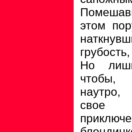
Помеша
этом пор
наткн
грубость
Но лиш
чтобы,
наутро,
свое 
прикл
блондинк