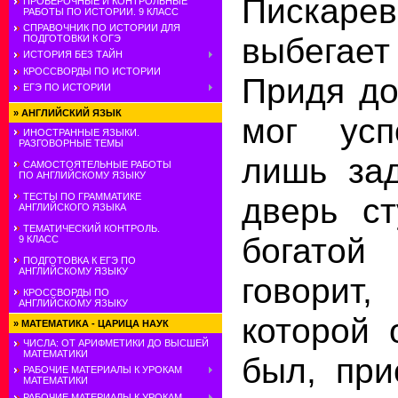
Пискаре
ПРОВЕРОЧНЫЕ И КОНТРОЛЬНЫЕ
РАБОТЫ ПО ИСТОРИИ. 9 КЛАСС
СПРАВОЧНИК ПО ИСТОРИИ ДЛЯ
выбегае
ПОДГОТОВКИ К ОГЭ
ИСТОРИЯ БЕЗ ТАЙН
КРОССВОРДЫ ПО ИСТОРИИ
Придя до
ЕГЭ ПО ИСТОРИИ
»
АНГЛИЙСКИЙ ЯЗЫК
мог усп
ИНОСТРАННЫЕ ЯЗЫКИ.
РАЗГОВОРНЫЕ ТЕМЫ
лишь зад
САМОСТОЯТЕЛЬНЫЕ РАБОТЫ
ПО АНГЛИЙСКОМУ ЯЗЫКУ
ТЕСТЫ ПО ГРАММАТИКЕ
дверь ст
АНГЛИЙСКОГО ЯЗЫКА
ТЕМАТИЧЕСКИЙ КОНТРОЛЬ.
богато
9 КЛАСС
ПОДГОТОВКА К ЕГЭ ПО
АНГЛИЙСКОМУ ЯЗЫКУ
говорит,
КРОССВОРДЫ ПО
АНГЛИЙСКОМУ ЯЗЫКУ
которой 
»
МАТЕМАТИКА - ЦАРИЦА НАУК
ЧИСЛА: ОТ АРИФМЕТИКИ ДО ВЫСШЕЙ
МАТЕМАТИКИ
был, при
РАБОЧИЕ МАТЕРИАЛЫ К УРОКАМ
МАТЕМАТИКИ
РАБОЧИЕ МАТЕРИАЛЫ К УРОКАМ