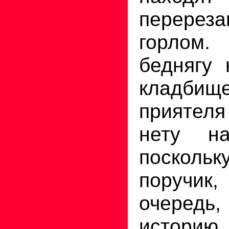
перереза
горлом
беднягу 
кладбище
прияте
нету на
поскол
поручи
очеред
истори