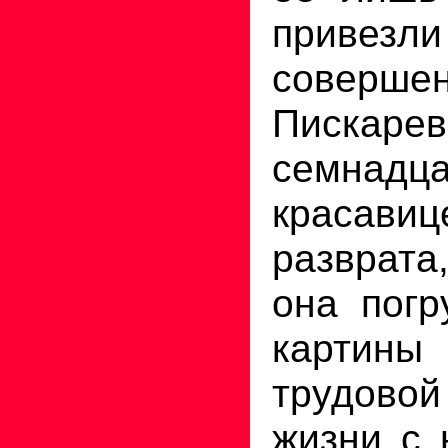
приве
соверше
Пискар
семнадца
красави
разврат
она погр
картины
трудов
жизни с 