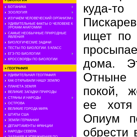
»
БИОЛОГИЯ
куда-т
БОТАНИКА
ЗООЛОГИЯ
Пискаре
ИЗУЧАЕМ ЧЕЛОВЕЧЕСКИЙ ОРГАНИЗМ
УДИВИТЕЛЬНЫЕ ФАКТЫ О ЧЕЛОВЕКЕ К
УРОКАМ АНАТОМИИ
ищет по
САМЫЕ НЕОБЫЧНЫЕ ПРИРОДНЫЕ
ЯВЛЕНИЯ
БИОЛОГИЧЕСКИЕ ЗАДАЧИ
просыпа
ТЕСТЫ ПО БИОЛОГИИ. 5 КЛАСС
ЕГЭ ПО БИОЛОГИИ
дома. Э
КРОССВОРДЫ ПО БИОЛОГИИ
»
ГЕОГРАФИЯ
Отныне
УДИВИТЕЛЬНАЯ ГЕОГРАФИЯ
КАК ОТКРЫВАЛИ НАШУ ЗЕМЛЮ
покой, ж
ПЛАНЕТА ЗЕМЛЯ
ВЕЛИКИЕ ЗАГАДКИ ПРИРОДЫ
СТРАНЫ И НАРОДЫ
ее хотя
ОСТРОВА
ВЕЛИКИЕ ГОРОДА МИРА
Опиум п
ШТАТЫ США
ЗЕМЛИ ГЕРМАНИИ
ДЕПАРТАМЕНТЫ ФРАНЦИИ
обрести 
НАРОДЫ СЕВЕРА
ЗАДАНИЯ И УПРАЖНЕНИЯ ПО