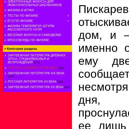
ЭЛЕКТРОННЫЕ ФОКУСЫ ДЛЯ
Пискар
ЛЮБОЗНАТЕЛЬНЫХ ШКОЛЬНИКОВ
ФИЗИКА В ИГРАХ
ТЕСТЫ ПО ФИЗИКЕ
отыски
ЕГЭ ПО ФИЗИКЕ
ФИЗИКА ТЕМПЕРАТУР. ШТУРМ
АБСОЛЮТНОГО НУЛЯ
дом, и 
ВЕСЕЛЫЕ ФОКУСЫ И САМОДЕЛКИ
КРОССВОРДЫ ПО ФИЗИКЕ
именно о
»
Категории раздела
ЗАРУБЕЖНАЯ ЛИТЕРАТУРА ДРЕВНИХ
ему дв
ЭПОХ, СРЕДНЕВЕКОВЬЯ И
ВОЗРОЖДЕНИЯ
[172]
РУССКАЯ ЛИТЕРАТУРА XIX ВЕКА
[192]
сообщ
ЗАРУБЕЖНАЯ ЛИТЕРАТУРА XIX ВЕКА
[194]
РУССКАЯ ЛИТЕРАТУРА XX ВЕКА
несмотря
[282]
ЗАРУБЕЖНАЯ ЛИТЕРАТУРА ХХ ВЕКА
[314]
дня,
проснула
ее лишь