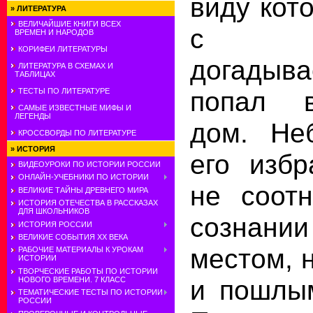
виду кот
»
ЛИТЕРАТУРА
ВЕЛИЧАЙШИЕ КНИГИ ВСЕХ
с у
ВРЕМЕН И НАРОДОВ
КОРИФЕИ ЛИТЕРАТУРЫ
догады
ЛИТЕРАТУРА В СХЕМАХ И
ТАБЛИЦАХ
попал 
ТЕСТЫ ПО ЛИТЕРАТУРЕ
САМЫЕ ИЗВЕСТНЫЕ МИФЫ И
ЛЕГЕНДЫ
дом. Не
КРОССВОРДЫ ПО ЛИТЕРАТУРЕ
»
ИСТОРИЯ
его избр
ВИДЕОУРОКИ ПО ИСТОРИИ РОССИИ
ОНЛАЙН-УЧЕБНИКИ ПО ИСТОРИИ
не соотн
ВЕЛИКИЕ ТАЙНЫ ДРЕВНЕГО МИРА
ИСТОРИЯ ОТЕЧЕСТВА В РАССКАЗАХ
ДЛЯ ШКОЛЬНИКОВ
сознани
ИСТОРИЯ РОССИИ
ВЕЛИКИЕ СОБЫТИЯ ХХ ВЕКА
местом, 
РАБОЧИЕ МАТЕРИАЛЫ К УРОКАМ
ИСТОРИИ
ТВОРЧЕСКИЕ РАБОТЫ ПО ИСТОРИИ
и пошлым
НОВОГО ВРЕМЕНИ. 7 КЛАСС
ТЕМАТИЧЕСКИЕ ТЕСТЫ ПО ИСТОРИИ
РОССИИ