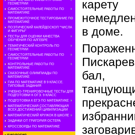
карету
ГЕОМЕТРИИ
САМОСТОЯТЕЛЬНЫЕ РАБОТЫ ПО
МАТЕМАТИКЕ
немедлен
ПРОМЕЖУТОЧНОЕ ТЕСТИРОВАНИЕ ПО
МАТЕМАТИКЕ
в доме.
ПОЭТИЧЕСКИЙ КАЛЕЙДОСКОП "ЧИСЛА
И ФИГУРЫ"
ТЕСТЫ ДЛЯ ОЦЕНКИ КАЧЕСТВА
ОБУЧЕНИЯ ПО АЛГЕБРЕ
Поражен
ТЕМАТИЧЕСКИЙ КОНТРОЛЬ ПО
ГЕОМЕТРИИ
САМОСТОЯТЕЛЬНЫЕ РАБОТЫ ПО
Пискарев
ГЕОМЕТРИИ
КОНТРОЛЬНЫЕ РАБОТЫ ПО
МАТЕМАТИКЕ
бал, 
СКАЗОЧНЫЕ ОЛИМПИАДЫ ПО
МАТЕМАТИКЕ
ГИА ПО МАТЕМАТИКЕ В 9 КЛАССЕ.
танцующ
ТИПОВЫЕ ЗАДАНИЯ
УЧЕБНО-ТРЕНИРОВОЧНЫЕ ТЕСТЫ ДЛЯ
ПОДГОТОВКИ К ОГЭ. 9 КЛАСС
прекр
ПОДГОТОВКА К ЕГЭ ПО МАТЕМАТИКЕ
МАТЕМАТИЧЕСКАЯ СОСТАВЛЯЮЩАЯ
ВСЕХ ДОСТИЖЕНИЙ ЦИВИЛИЗАЦИИ
избран
МАТЕМАТИЧЕСКИЙ КРУЖОК В ШКОЛЕ
ЗАДАЧКИ ОТ ГРИГОРИЯ ОСТЕРА
заговар
КРОССВОРДЫ ПО МАТЕМАТИКЕ