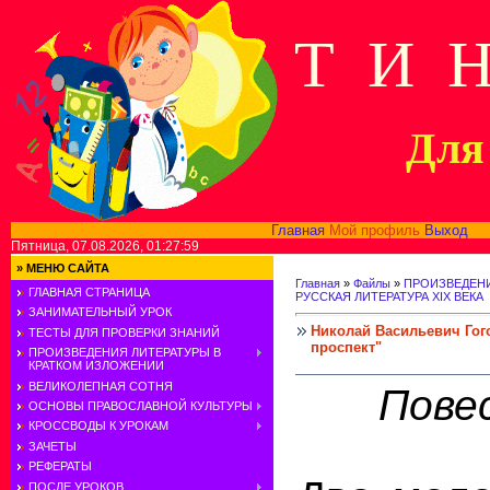
Т И 
Для 
Главная
Мой профиль
Выход
В
Пятница, 07.08.2026, 01:27:59
»
МЕНЮ САЙТА
Главная
»
Файлы
»
ПРОИЗВЕДЕНИ
ГЛАВНАЯ СТРАНИЦА
РУССКАЯ ЛИТЕРАТУРА XIX ВЕКА
ЗАНИМАТЕЛЬНЫЙ УРОК
Николай Васильевич Гого
ТЕСТЫ ДЛЯ ПРОВЕРКИ ЗНАНИЙ
проспект"
ПРОИЗВЕДЕНИЯ ЛИТЕРАТУРЫ В
КРАТКОМ ИЗЛОЖЕНИИ
ВЕЛИКОЛЕПНАЯ СОТНЯ
Пове
ОСНОВЫ ПРАВОСЛАВНОЙ КУЛЬТУРЫ
КРОССВОДЫ К УРОКАМ
ЗАЧЕТЫ
РЕФЕРАТЫ
ПОСЛЕ УРОКОВ