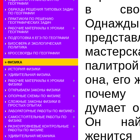
ГЕОГРАФИИ
в свои
ОБРАЗЦЫ РЕШЕНИЯ ТИПОВЫХ ЗАДАЧ
ПО ГЕОГРАФИИ
Одна
ПРАКТИКУМ ПО РЕШЕНИЮ
ГЕОГРАФИЧЕСКИХ ЗАДАЧ
РАБОЧИЕ МАТЕРИАЛЫ К УРОКАМ
ГЕОГРАФИИ
предста
ПОДГОТОВКА К ЕГЭ ПО ГЕОГРАФИИ
БИОСФЕРА И ЭКОЛОГИЧЕСКАЯ
мастер
ПОЛИТИКА
КРОССВОРДЫ ПО ГЕОГРАФИИ
палитро
»
ФИЗИКА
ИСТОРИЯ ФИЗИКИ
она, его 
УДИВИТЕЛЬНАЯ ФИЗИКА
РАБОЧИЕ МАТЕРИАЛЫ К УРОКАМ
ФИЗИКИ
почему
ОТКРЫВАЕМ ЗАКОНЫ ФИЗИКИ
ОПОРНЫЕ СХЕМЫ ПО ФИЗИКЕ
СЛОЖНЫЕ ЗАКОНЫ ФИЗИКИ В
думает о
ПРОСТЫХ ОПЫТАХ
ЛАБОРАТОРНЫЕ РАБОТЫ ПО ФИЗИКЕ
Он на
САМОСТОЯТЕЛЬНЫЕ РАБОТЫ ПО
ФИЗИКЕ
РАЗНОУРОВНЕВЫЕ КОНТРОЛЬНЫЕ
РАБОТЫ ПО ФИЗИКЕ
женитс
УДИВИТЕЛЬНАЯ МЕХАНИКА