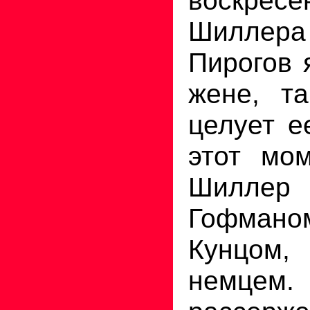
Шиллер
Пирогов 
жене, та
целует е
этот мом
Шиллер
Гофмано
Кунцом, 
немце