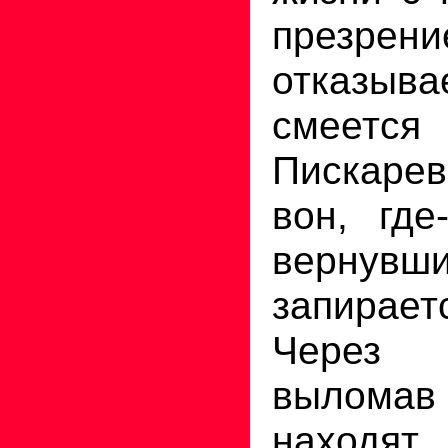
презрени
отказы
смеетс
Пискаре
вон, где
вернув
запирает
Через
вылом
наход