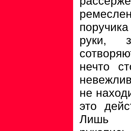
рассерж
ремеслен
поручика
руки, 
сотвор
нечто ст
невежлив
не наход
это дейс
Лишь 