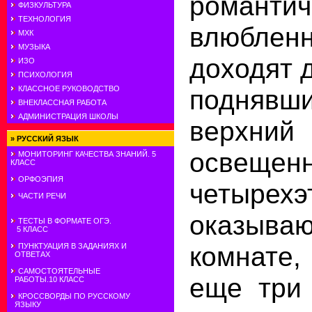
романтич
ФИЗКУЛЬТУРА
ТЕХНОЛОГИЯ
влюбле
МХК
МУЗЫКА
доходят 
ИЗО
ПСИХОЛОГИЯ
КЛАССНОЕ РУКОВОДСТВО
подня
ВНЕКЛАССНАЯ РАБОТА
АДМИНИСТРАЦИЯ ШКОЛЫ
верхни
»
РУССКИЙ ЯЗЫК
освещенн
МОНИТОРИНГ КАЧЕСТВА ЗНАНИЙ. 5
КЛАСС
ОРФОЭПИЯ
четырехэ
ЧАСТИ РЕЧИ
оказы
ТЕСТЫ В ФОРМАТЕ ОГЭ.
5 КЛАСС
комнате,
ПУНКТУАЦИЯ В ЗАДАНИЯХ И
ОТВЕТАХ
САМОСТОЯТЕЛЬНЫЕ
еще три
РАБОТЫ.10 КЛАСС
КРОССВОРДЫ ПО РУССКОМУ
ЯЗЫКУ