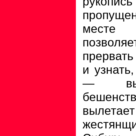
рукопис
пропуще
месте 
позво
прервать
и узнать
— вы
бешенс
вылетает
жестянщ