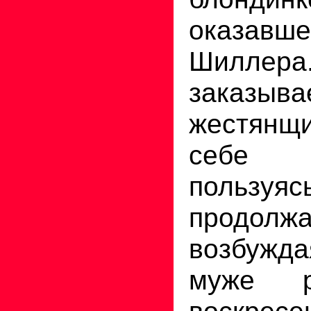
оказав
Шилл
заказыва
жестянщ
себе 
пользуя
продол
возбужда
муже р
воскрес