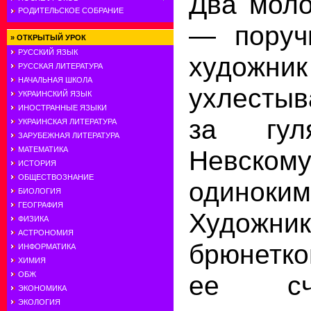
Два моло
РОДИТЕЛЬСКОЕ СОБРАНИЕ
— поруч
»
ОТКРЫТЫЙ УРОК
РУССКИЙ ЯЗЫК
художни
РУССКАЯ ЛИТЕРАТУРА
НАЧАЛЬНАЯ ШКОЛА
ухлесты
УКРАИНСКИЙ ЯЗЫК
ИНОСТРАННЫЕ ЯЗЫКИ
за гул
УКРАИНСКАЯ ЛИТЕРАТУРА
ЗАРУБЕЖНАЯ ЛИТЕРАТУРА
МАТЕМАТИКА
Невском
ИСТОРИЯ
ОБЩЕСТВОЗНАНИЕ
одинок
БИОЛОГИЯ
ГЕОГРАФИЯ
Художни
ФИЗИКА
АСТРОНОМИЯ
брюнетк
ИНФОРМАТИКА
ХИМИЯ
ОБЖ
ее сч
ЭКОНОМИКА
ЭКОЛОГИЯ