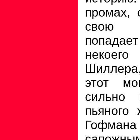
промах, 
свою б
попадае
некоего
Шиллера
этот мо
сильно 
пьяного 
Гофмана 
сапожны