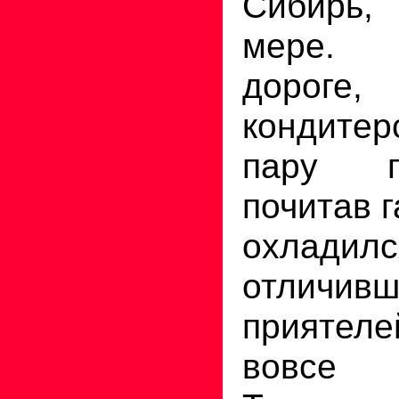
Сибирь,
мере. 
дороге
кондите
пару п
почитав г
охла
отличивш
приятеле
вовсе 