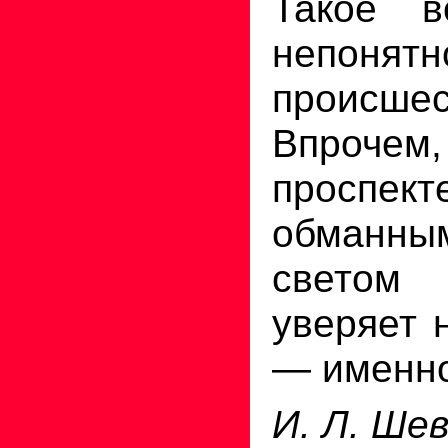
Такое в
непонятн
происшес
Впрочем
просп
обманны
светом
уверяет 
— именн
И. Л. Ше