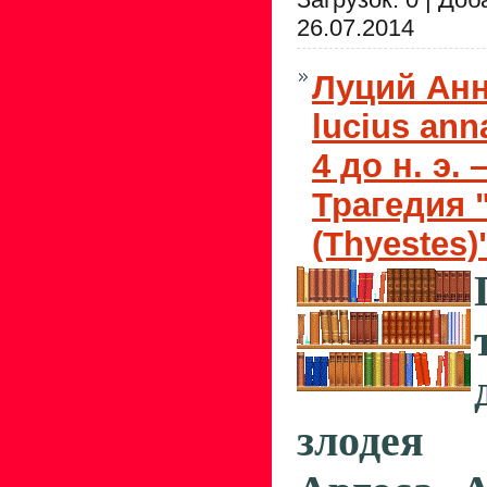
26.07.2014
Луций Анн
lucius ann
4 до н. э. 
Трагедия 
(Thyestes)
злодея