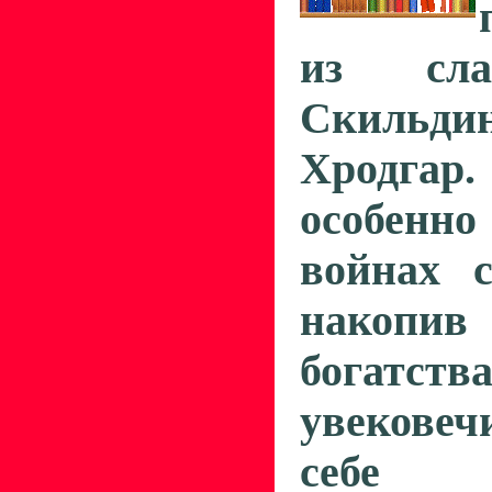
из сла
Скильдин
Хродга
особенн
войнах с
на­коп
богатс
увековеч
себе