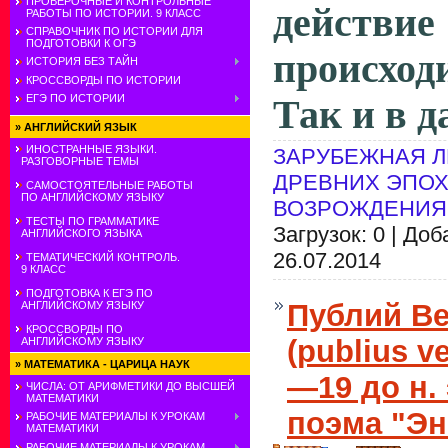
ПРОВЕРОЧНЫЕ И КОНТРОЛЬНЫЕ
дейст
РАБОТЫ ПО ИСТОРИИ. 9 КЛАСС
СПРАВОЧНИК ПО ИСТОРИИ ДЛЯ
ПОДГОТОВКИ К ОГЭ
происход
ИСТОРИЯ БЕЗ ТАЙН
КРОССВОРДЫ ПО ИСТОРИИ
ЕГЭ ПО ИСТОРИИ
Так и в д
»
АНГЛИЙСКИЙ ЯЗЫК
ИНОСТРАННЫЕ ЯЗЫКИ.
ЗАРУБЕЖНАЯ Л
РАЗГОВОРНЫЕ ТЕМЫ
ДРЕВНИХ ЭПОХ
САМОСТОЯТЕЛЬНЫЕ РАБОТЫ
ПО АНГЛИЙСКОМУ ЯЗЫКУ
ВОЗРОЖДЕНИЯ
ТЕСТЫ ПО ГРАММАТИКЕ
Загрузок: 0 | До
АНГЛИЙСКОГО ЯЗЫКА
26.07.2014
ТЕМАТИЧЕСКИЙ КОНТРОЛЬ.
9 КЛАСС
ПОДГОТОВКА К ЕГЭ ПО
Публий В
АНГЛИЙСКОМУ ЯЗЫКУ
КРОССВОРДЫ ПО
(publius v
АНГЛИЙСКОМУ ЯЗЫКУ
»
МАТЕМАТИКА - ЦАРИЦА НАУК
—19 до н.
ЧИСЛА: ОТ АРИФМЕТИКИ ДО ВЫСШЕЙ
МАТЕМАТИКИ
поэма "Эн
РАБОЧИЕ МАТЕРИАЛЫ К УРОКАМ
МАТЕМАТИКИ
РАБОЧИЕ МАТЕРИАЛЫ К УРОКАМ