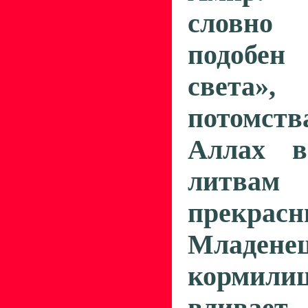
словно
подобен
света»
потомст
Аллах в
литвам
прекра
Младен
кормили
вливает