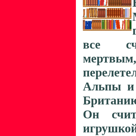
все сч
мертвым,
переле
Альпы и
Британи
Он счит
игру