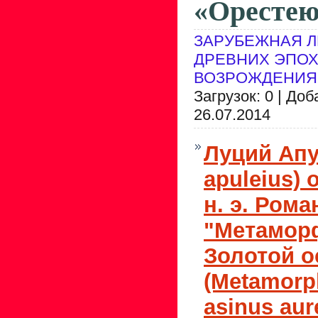
«Орестею
ЗАРУБЕЖНАЯ Л
ДРЕВНИХ ЭПОХ
ВОЗРОЖДЕНИЯ
Загрузок: 0 | До
26.07.2014
Луций Апул
apuleius) 
н. э. Рома
"Метамор
Золотой о
(Metamorp
asinus aur