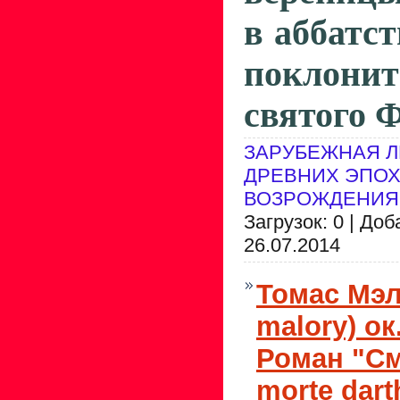
в аббатст
поклон
святого 
ЗАРУБЕЖНАЯ Л
ДРЕВНИХ ЭПОХ
ВОЗРОЖДЕНИЯ
Загрузок: 0 | До
26.07.2014
Томас Мэл
malory) ок
Роман "См
morte dart