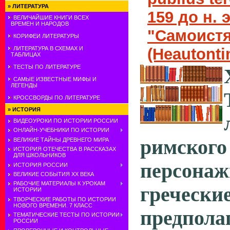
»
ЛИТЕРАТУРА
159 до н. 
ВЕЛИЧАЙШИЕ КНИГИ ВСЕХ
ВРЕМЕН И НАРОДОВ
"Самоистя
КОРИФЕИ ЛИТЕРАТУРЫ
(Heautont
ЛИТЕРАТУРА В СХЕМАХ И
ТАБЛИЦАХ
ТЕСТЫ ПО ЛИТЕРАТУРЕ
САМЫЕ ИЗВЕСТНЫЕ МИФЫ И
ЛЕГЕНДЫ
КРОССВОРДЫ ПО ЛИТЕРАТУРЕ
»
ИСТОРИЯ
ВИДЕОУРОКИ ПО ИСТОРИИ РОССИИ
ОНЛАЙН-УЧЕБНИКИ ПО ИСТОРИИ
римского
ВЕЛИКИЕ ТАЙНЫ ДРЕВНЕГО МИРА
ИСТОРИЯ ОТЕЧЕСТВА В РАССКАЗАХ
ДЛЯ ШКОЛЬНИКОВ
персо­
ИСТОРИЯ РОССИИ
ВЕЛИКИЕ СОБЫТИЯ ХХ ВЕКА
РАБОЧИЕ МАТЕРИАЛЫ К УРОКАМ
гречес
ИСТОРИИ
ТВОРЧЕСКИЕ РАБОТЫ ПО ИСТОРИИ
НОВОГО ВРЕМЕНИ. 7 КЛАСС
предпол
ТЕМАТИЧЕСКИЕ ТЕСТЫ ПО ИСТОРИИ
РОССИИ