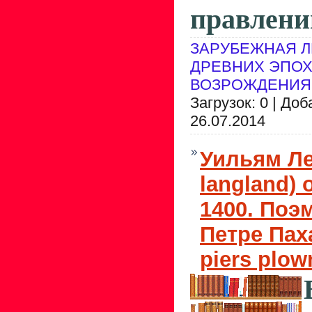
правлени
ЗАРУБЕЖНАЯ Л
ДРЕВНИХ ЭПОХ
ВОЗРОЖДЕНИЯ
Загрузок: 0 | До
26.07.2014
Уильям Ле
langland) 
1400. Поэ
Петре Паха
piers plow