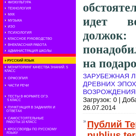
ФИЗКУЛЬТУРА
обстояте
ТЕХНОЛОГИЯ
МХК
идет в
МУЗЫКА
ИЗО
долж
ПСИХОЛОГИЯ
КЛАССНОЕ РУКОВОДСТВО
понадоб
ВНЕКЛАССНАЯ РАБОТА
АДМИНИСТРАЦИЯ ШКОЛЫ
на подар
»
РУССКИЙ ЯЗЫК
МОНИТОРИНГ КАЧЕСТВА ЗНАНИЙ. 5
КЛАСС
ЗАРУБЕЖНАЯ Л
ОРФОЭПИЯ
ДРЕВНИХ ЭПОХ
ЧАСТИ РЕЧИ
ВОЗРОЖДЕНИЯ
ТЕСТЫ В ФОРМАТЕ ОГЭ.
Загрузок: 0 | До
5 КЛАСС
26.07.2014
ПУНКТУАЦИЯ В ЗАДАНИЯХ И
ОТВЕТАХ
САМОСТОЯТЕЛЬНЫЕ
Публий Те
РАБОТЫ.10 КЛАСС
КРОССВОРДЫ ПО РУССКОМУ
publius te
ЯЗЫКУ