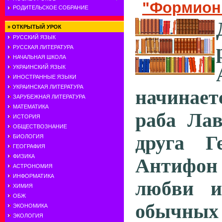
"Формион 
РОДИТЕЛЬСКОЕ СОБРАНИЕ
»
ОТКРЫТЫЙ УРОК
РУССКИЙ ЯЗЫК
РУССКАЯ ЛИТЕРАТУРА
НАЧАЛЬНАЯ ШКОЛА
УКРАИНСКИЙ ЯЗЫК
ИНОСТРАННЫЕ ЯЗЫКИ
УКРАИНСКАЯ ЛИТЕРАТУРА
начинает
ЗАРУБЕЖНАЯ ЛИТЕРАТУРА
МАТЕМАТИКА
раба Лав
ИСТОРИЯ
ОБЩЕСТВОЗНАНИЕ
друга Г
БИОЛОГИЯ
ГЕОГРАФИЯ
ФИЗИКА
Антифон
АСТРОНОМИЯ
ИНФОРМАТИКА
любви и
ХИМИЯ
ОБЖ
обычных
ЭКОНОМИКА
ЭКОЛОГИЯ