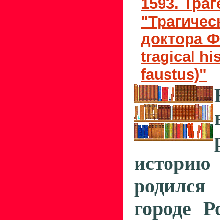
1593. Тра
"Трагичес
доктора Ф
tragical hi
faustus)"
историю
родился 
городе Р