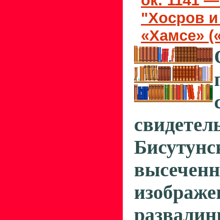
ок. 1141 —
"Хосров и
«Хамсе» (
свидетел
Бисутун
высечен
изображе
развали