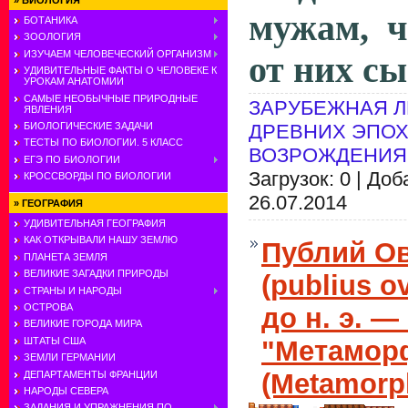
»
БИОЛОГИЯ
мужам, ч
БОТАНИКА
ЗООЛОГИЯ
ИЗУЧАЕМ ЧЕЛОВЕЧЕСКИЙ ОРГАНИЗМ
от них с
УДИВИТЕЛЬНЫЕ ФАКТЫ О ЧЕЛОВЕКЕ К
УРОКАМ АНАТОМИИ
САМЫЕ НЕОБЫЧНЫЕ ПРИРОДНЫЕ
ЗАРУБЕЖНАЯ Л
ЯВЛЕНИЯ
ДРЕВНИХ ЭПОХ
БИОЛОГИЧЕСКИЕ ЗАДАЧИ
ТЕСТЫ ПО БИОЛОГИИ. 5 КЛАСС
ВОЗРОЖДЕНИЯ
ЕГЭ ПО БИОЛОГИИ
Загрузок: 0 | До
КРОССВОРДЫ ПО БИОЛОГИИ
26.07.2014
»
ГЕОГРАФИЯ
УДИВИТЕЛЬНАЯ ГЕОГРАФИЯ
КАК ОТКРЫВАЛИ НАШУ ЗЕМЛЮ
Публий О
ПЛАНЕТА ЗЕМЛЯ
ВЕЛИКИЕ ЗАГАДКИ ПРИРОДЫ
(publius o
СТРАНЫ И НАРОДЫ
ОСТРОВА
до н. э. — 
ВЕЛИКИЕ ГОРОДА МИРА
"Метамор
ШТАТЫ США
ЗЕМЛИ ГЕРМАНИИ
(Metamorp
ДЕПАРТАМЕНТЫ ФРАНЦИИ
НАРОДЫ СЕВЕРА
ЗАДАНИЯ И УПРАЖНЕНИЯ ПО