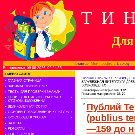
Т И 
Для 
Главная
Мой профиль
Выход
В
Воскресенье, 09.08.2026, 09:24:35
»
МЕНЮ САЙТА
Главная
»
Файлы
»
ПРОИЗВЕДЕНИ
ГЛАВНАЯ СТРАНИЦА
ЗАРУБЕЖНАЯ ЛИТЕРАТУРА ДРЕВ
ВОЗРОЖДЕНИЯ
ЗАНИМАТЕЛЬНЫЙ УРОК
В категории материалов
:
172
ТЕСТЫ ДЛЯ ПРОВЕРКИ ЗНАНИЙ
Показано материалов
:
36-70
ПРОИЗВЕДЕНИЯ ЛИТЕРАТУРЫ В
КРАТКОМ ИЗЛОЖЕНИИ
Публий Т
ВЕЛИКОЛЕПНАЯ СОТНЯ
ОСНОВЫ ПРАВОСЛАВНОЙ КУЛЬТУРЫ
(publius te
КРОССВОДЫ К УРОКАМ
ЗАЧЕТЫ
—159 до н
РЕФЕРАТЫ
ПОСЛЕ УРОКОВ