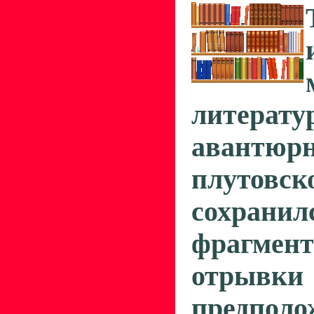
литерату
авантю
плутовс
сохран
фрагмент
отрывки 
предполо