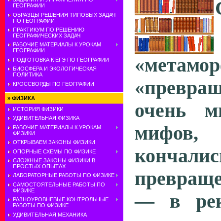
ГЕОГРАФИИ
ОБРАЗЦЫ РЕШЕНИЯ ТИПОВЫХ ЗАДАЧ
ПО ГЕОГРАФИИ
ПРАКТИКУМ ПО РЕШЕНИЮ
ГЕОГРАФИЧЕСКИХ ЗАДАЧ
РАБОЧИЕ МАТЕРИАЛЫ К УРОКАМ
ГЕОГРАФИИ
«метамор
ПОДГОТОВКА К ЕГЭ ПО ГЕОГРАФИИ
БИОСФЕРА И ЭКОЛОГИЧЕСКАЯ
ПОЛИТИКА
«превра
КРОССВОРДЫ ПО ГЕОГРАФИИ
»
ФИЗИКА
очень м
ИСТОРИЯ ФИЗИКИ
УДИВИТЕЛЬНАЯ ФИЗИКА
мифов
РАБОЧИЕ МАТЕРИАЛЫ К УРОКАМ
ФИЗИКИ
ОТКРЫВАЕМ ЗАКОНЫ ФИЗИКИ
кончалис
ОПОРНЫЕ СХЕМЫ ПО ФИЗИКЕ
СЛОЖНЫЕ ЗАКОНЫ ФИЗИКИ В
ПРОСТЫХ ОПЫТАХ
превраще
ЛАБОРАТОРНЫЕ РАБОТЫ ПО ФИЗИКЕ
САМОСТОЯТЕЛЬНЫЕ РАБОТЫ ПО
ФИЗИКЕ
— в рек
РАЗНОУРОВНЕВЫЕ КОНТРОЛЬНЫЕ
РАБОТЫ ПО ФИЗИКЕ
УДИВИТЕЛЬНАЯ МЕХАНИКА