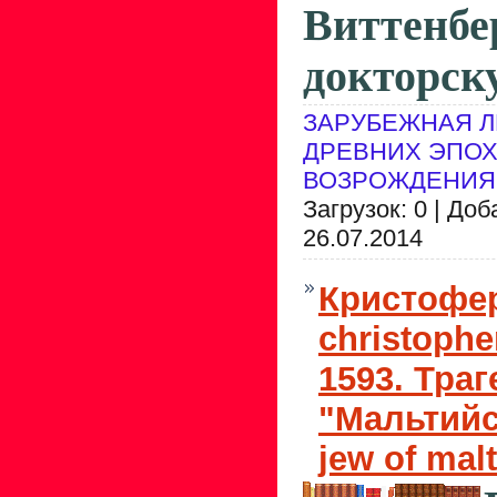
Виттенбе
докторск
ЗАРУБЕЖНАЯ Л
ДРЕВНИХ ЭПОХ
ВОЗРОЖДЕНИЯ
Загрузок: 0 | До
26.07.2014
Кристофер
christophe
1593. Тра
"Мальтийс
jew of malt