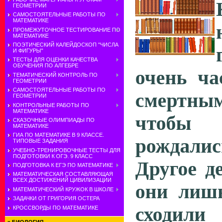
ГЕОМЕТРИИ
САМОСТОЯТЕЛЬНЫЕ РАБОТЫ ПО
МАТЕМАТИКЕ
ПРОМЕЖУТОЧНОЕ ТЕСТИРОВАНИЕ ПО
МАТЕМАТИКЕ
ПОЭТИЧЕСКИЙ КАЛЕЙДОСКОП "ЧИСЛА
И ФИГУРЫ"
ТЕСТЫ ДЛЯ ОЦЕНКИ КАЧЕСТВА
ОБУЧЕНИЯ ПО АЛГЕБРЕ
очень ча
ТЕМАТИЧЕСКИЙ КОНТРОЛЬ ПО
ГЕОМЕТРИИ
САМОСТОЯТЕЛЬНЫЕ РАБОТЫ ПО
смертны
ГЕОМЕТРИИ
КОНТРОЛЬНЫЕ РАБОТЫ ПО
МАТЕМАТИКЕ
чтоб
СКАЗОЧНЫЕ ОЛИМПИАДЫ ПО
МАТЕМАТИКЕ
ГИА ПО МАТЕМАТИКЕ В 9 КЛАССЕ.
рождали
ТИПОВЫЕ ЗАДАНИЯ
УЧЕБНО-ТРЕНИРОВОЧНЫЕ ТЕСТЫ ДЛЯ
ПОДГОТОВКИ К ОГЭ. 9 КЛАСС
Другое д
ПОДГОТОВКА К ЕГЭ ПО МАТЕМАТИКЕ
МАТЕМАТИЧЕСКАЯ СОСТАВЛЯЮЩАЯ
ВСЕХ ДОСТИЖЕНИЙ ЦИВИЛИЗАЦИИ
они лишь
МАТЕМАТИЧЕСКИЙ КРУЖОК В ШКОЛЕ
ЗАДАЧКИ ОТ ГРИГОРИЯ ОСТЕРА
сходили
КРОССВОРДЫ ПО МАТЕМАТИКЕ