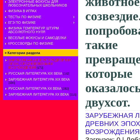
животное,
ЭЛЕКТРОННЫЕ ФОКУСЫ ДЛЯ
ЛЮБОЗНАТЕЛЬНЫХ ШКОЛЬНИКОВ
ФИЗИКА В ИГРАХ
созвезди
ТЕСТЫ ПО ФИЗИКЕ
ЕГЭ ПО ФИЗИКЕ
попробов
ФИЗИКА ТЕМПЕРАТУР. ШТУРМ
АБСОЛЮТНОГО НУЛЯ
ВЕСЕЛЫЕ ФОКУСЫ И САМОДЕЛКИ
таки
КРОССВОРДЫ ПО ФИЗИКЕ
»
Категории раздела
превраще
ЗАРУБЕЖНАЯ ЛИТЕРАТУРА ДРЕВНИХ
ЭПОХ, СРЕДНЕВЕКОВЬЯ И
ВОЗРОЖДЕНИЯ
[172]
которые
РУССКАЯ ЛИТЕРАТУРА XIX ВЕКА
[192]
ЗАРУБЕЖНАЯ ЛИТЕРАТУРА XIX ВЕКА
оказа­
[194]
РУССКАЯ ЛИТЕРАТУРА XX ВЕКА
[282]
ЗАРУБЕЖНАЯ ЛИТЕРАТУРА ХХ ВЕКА
[314]
двухсот.
ЗАРУБЕЖНАЯ Л
ДРЕВНИХ ЭПОХ
ВОЗРОЖДЕНИЯ
Загрузок: 0 | До