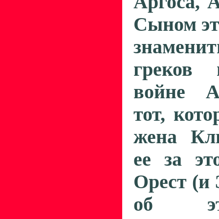
Аргоса, 
Сыном эт
знамен
греков 
войне 
тот, кото
жена Кли
ее за эт
Орест (и
об э