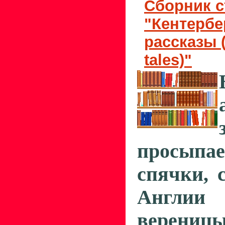
Сборник с
"Кентербе
рассказы 
tales)"
просыпае
спячки, 
Англии
верениц