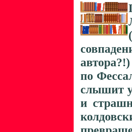
совпаде
автора?!
по Фесса
слышит у
и страш­
колдов
превр