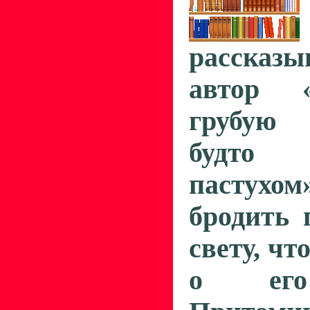
рассказ
автор 
грубую 
будто
пастухо
бродить 
свету, ч
о его 