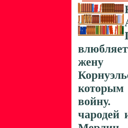
влюбляет
жену
Корнуэ
которы
войну.
чародей 
Мерли