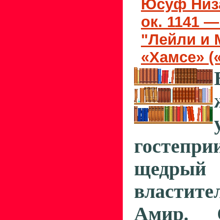
Юсуф Низ
ок. 1141 —
"Лейли и 
«Хамсе» (
гостепри
щедрый
властит
Амир. 