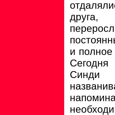
отдалял
друга,
пере
постоян
и полное
Сегодн
Синди б
назван
напо
необхо