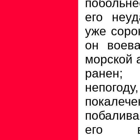
побольн
его неуд
уже соро
он воев
морской 
ранен
непогоду
покале
побалив
его 