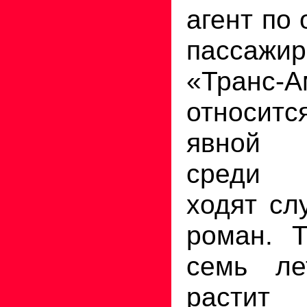
агент по
пассажи
«Транс-А
относит
явной 
среди 
ходят сл
роман. Т
семь ле
растит