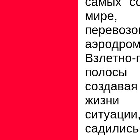
самых с
мире, 
перевозо
аэродр
Взлетно-
полосы 
создавая
жизни 
ситуаци
садилис