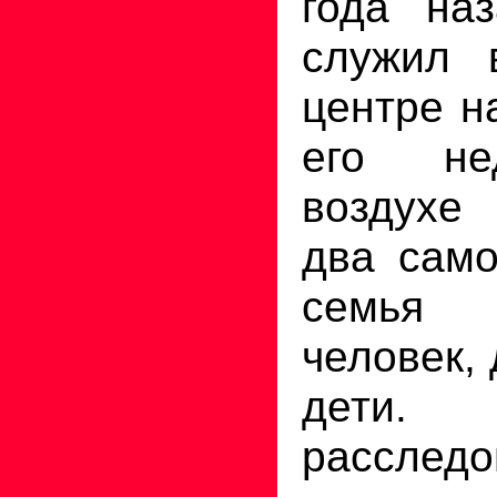
года наз
служил 
центре н
его не
воздухе
два само
семья 
человек,
дет
расследо