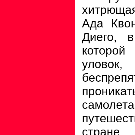
хитрющ
Ада Квон
Диего, 
которо
уловок,
беспрепя
проник
самолета
путеше
стране.