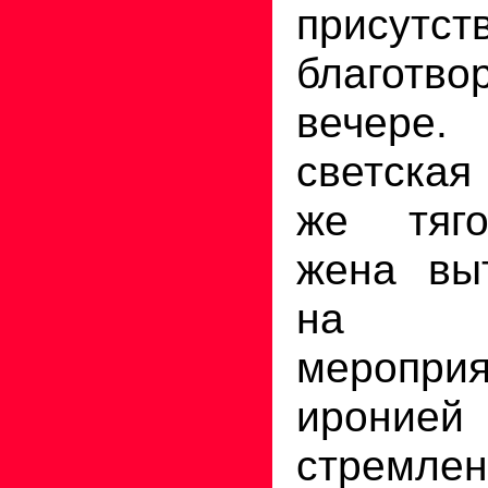
прису
благотво
вечере.
светска
же тяго
жена выт
на о
меропр
иронией
стремле