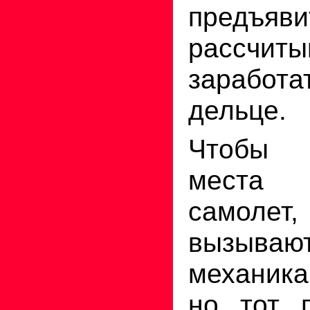
предъя
рассчит
заработ
дельце.
Чтобы 
места 
самолет
вызыва
механика
но тот 