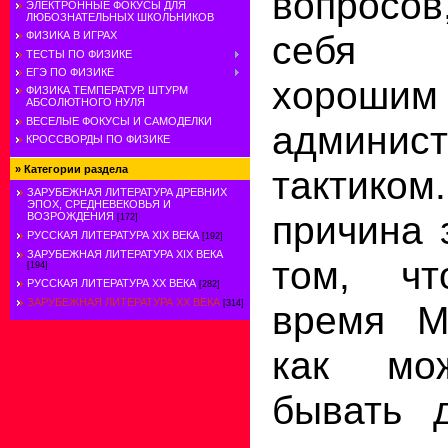
вопросо
ЭЛЕКТРОННЫЕ ФОКУСЫ ДЛЯ
ЛЮБОЗНАТЕЛЬНЫХ ШКОЛЬНИКОВ
себя 
ФИЗИКА В ИГРАХ
ТЕСТЫ ПО ФИЗИКЕ
ЕГЭ ПО ФИЗИКЕ
хорошим
ФИЗИКА ТЕМПЕРАТУР. ШТУРМ
АБСОЛЮТНОГО НУЛЯ
ВЕСЕЛЫЕ ФОКУСЫ И САМОДЕЛКИ
админист
КРОССВОРДЫ ПО ФИЗИКЕ
»
Категории раздела
тактиком
ЗАРУБЕЖНАЯ ЛИТЕРАТУРА ДРЕВНИХ
ЭПОХ, СРЕДНЕВЕКОВЬЯ И
причина 
ВОЗРОЖДЕНИЯ
[172]
РУССКАЯ ЛИТЕРАТУРА XIX ВЕКА
[192]
ЗАРУБЕЖНАЯ ЛИТЕРАТУРА XIX ВЕКА
том, чт
[194]
РУССКАЯ ЛИТЕРАТУРА XX ВЕКА
[282]
ЗАРУБЕЖНАЯ ЛИТЕРАТУРА ХХ ВЕКА
[314]
время М
как мо
бывать д