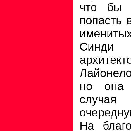
что бы 
попасть 
имениты
Синди
архитект
Лайонел
но она 
случа
очередн
На благо