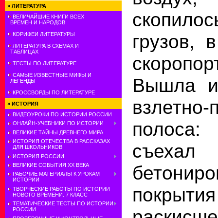
»
ЛИТЕРАТУРА
скопило
ВЕЛИЧАЙШИЕ КНИГИ ВСЕХ
ВРЕМЕН И НАРОДОВ
грузов, 
КОРИФЕИ ЛИТЕРАТУРЫ
ЛИТЕРАТУРА В СХЕМАХ И
ТАБЛИЦАХ
скоропор
ТЕСТЫ ПО ЛИТЕРАТУРЕ
САМЫЕ ИЗВЕСТНЫЕ МИФЫ И
Вышла и
ЛЕГЕНДЫ
КРОССВОРДЫ ПО ЛИТЕРАТУРЕ
взлетно-
»
ИСТОРИЯ
ВИДЕОУРОКИ ПО ИСТОРИИ РОССИИ
полоса:
ОНЛАЙН-УЧЕБНИКИ ПО ИСТОРИИ
ВЕЛИКИЕ ТАЙНЫ ДРЕВНЕГО МИРА
ИСТОРИЯ ОТЕЧЕСТВА В РАССКАЗАХ
съе
ДЛЯ ШКОЛЬНИКОВ
ИСТОРИЯ РОССИИ
ВЕЛИКИЕ СОБЫТИЯ ХХ ВЕКА
бетониро
РАБОЧИЕ МАТЕРИАЛЫ К УРОКАМ
ИСТОРИИ
покрытия
ТВОРЧЕСКИЕ РАБОТЫ ПО ИСТОРИИ
НОВОГО ВРЕМЕНИ. 7 КЛАСС
ТЕМАТИЧЕСКИЕ ТЕСТЫ ПО ИСТОРИИ
раскисше
РОССИИ