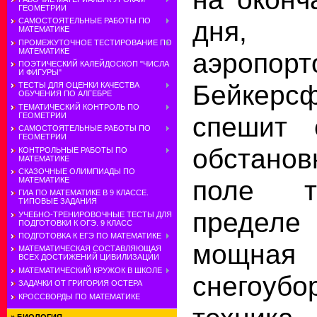
ГЕОМЕТРИИ
дня, у
САМОСТОЯТЕЛЬНЫЕ РАБОТЫ ПО
МАТЕМАТИКЕ
ПРОМЕЖУТОЧНОЕ ТЕСТИРОВАНИЕ ПО
МАТЕМАТИКЕ
аэроп
ПОЭТИЧЕСКИЙ КАЛЕЙДОСКОП "ЧИСЛА
И ФИГУРЫ"
Бейке
ТЕСТЫ ДЛЯ ОЦЕНКИ КАЧЕСТВА
ОБУЧЕНИЯ ПО АЛГЕБРЕ
ТЕМАТИЧЕСКИЙ КОНТРОЛЬ ПО
ГЕОМЕТРИИ
спешит 
САМОСТОЯТЕЛЬНЫЕ РАБОТЫ ПО
ГЕОМЕТРИИ
обстанов
КОНТРОЛЬНЫЕ РАБОТЫ ПО
МАТЕМАТИКЕ
СКАЗОЧНЫЕ ОЛИМПИАДЫ ПО
поле т
МАТЕМАТИКЕ
ГИА ПО МАТЕМАТИКЕ В 9 КЛАССЕ.
ТИПОВЫЕ ЗАДАНИЯ
предел
УЧЕБНО-ТРЕНИРОВОЧНЫЕ ТЕСТЫ ДЛЯ
ПОДГОТОВКИ К ОГЭ. 9 КЛАСС
ПОДГОТОВКА К ЕГЭ ПО МАТЕМАТИКЕ
мощная
МАТЕМАТИЧЕСКАЯ СОСТАВЛЯЮЩАЯ
ВСЕХ ДОСТИЖЕНИЙ ЦИВИЛИЗАЦИИ
МАТЕМАТИЧЕСКИЙ КРУЖОК В ШКОЛЕ
снегоубо
ЗАДАЧКИ ОТ ГРИГОРИЯ ОСТЕРА
КРОССВОРДЫ ПО МАТЕМАТИКЕ