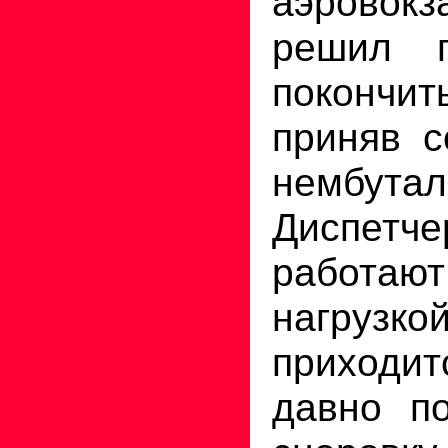
аэровок
решил 
покончи
приняв с
нембутал
Диспетч
работают
нагрузк
приходит
давно п