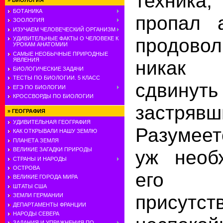
техник
»
БИОЛОГИЯ
БОТАНИКА
пропал 
ЗООЛОГИЯ
ИЗУЧАЕМ ЧЕЛОВЕЧЕСКИЙ ОРГАНИЗМ
продовол
УДИВИТЕЛЬНЫЕ ФАКТЫ О ЧЕЛОВЕКЕ К
УРОКАМ АНАТОМИИ
САМЫЕ НЕОБЫЧНЫЕ ПРИРОДНЫЕ
ЯВЛЕНИЯ
никак 
БИОЛОГИЧЕСКИЕ ЗАДАЧИ
ТЕСТЫ ПО БИОЛОГИИ. 5 КЛАСС
сдвину
ЕГЭ ПО БИОЛОГИИ
КРОССВОРДЫ ПО БИОЛОГИИ
застряв
»
ГЕОГРАФИЯ
УДИВИТЕЛЬНАЯ ГЕОГРАФИЯ
Разумеет
КАК ОТКРЫВАЛИ НАШУ ЗЕМЛЮ
ПЛАНЕТА ЗЕМЛЯ
ВЕЛИКИЕ ЗАГАДКИ ПРИРОДЫ
уж необ
СТРАНЫ И НАРОДЫ
ОСТРОВА
его 
ВЕЛИКИЕ ГОРОДА МИРА
ШТАТЫ США
присутст
ЗЕМЛИ ГЕРМАНИИ
ДЕПАРТАМЕНТЫ ФРАНЦИИ
НАРОДЫ СЕВЕРА
ЗАДАНИЯ И УПРАЖНЕНИЯ ПО