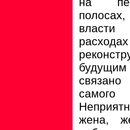
на пер
полосах,
власти
расх
реконс
будущи
связан
само
Неприятн
жена, ж