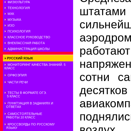
ФИЗКУЛЬТУРА
штатами 
ТЕХНОЛОГИЯ
МХК
МУЗЫКА
сильнейш
ИЗО
ПСИХОЛОГИЯ
аэродро
КЛАССНОЕ РУКОВОДСТВО
ВНЕКЛАССНАЯ РАБОТА
работаю
АДМИНИСТРАЦИЯ ШКОЛЫ
»
РУССКИЙ ЯЗЫК
напряже
МОНИТОРИНГ КАЧЕСТВА ЗНАНИЙ. 5
КЛАСС
сотни са
ОРФОЭПИЯ
ЧАСТИ РЕЧИ
десятков
ТЕСТЫ В ФОРМАТЕ ОГЭ.
5 КЛАСС
авиако
ПУНКТУАЦИЯ В ЗАДАНИЯХ И
ОТВЕТАХ
подняли
САМОСТОЯТЕЛЬНЫЕ
РАБОТЫ.10 КЛАСС
КРОССВОРДЫ ПО РУССКОМУ
воздух,
ЯЗЫКУ