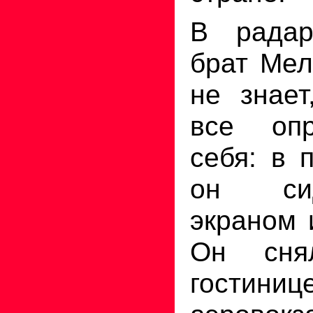
В радар
брат Мел
не знает
все оп
себя: в 
он си
экраном 
Он сня
гостин