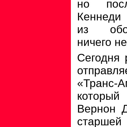
но пос
Кеннеди
из обо
ничего не
Сегодня 
отправля
«Транс-А
который
Вернон Д
старшей 