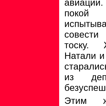
авиации
поко
испытыва
совести
тоску.
Натали и
старалис
из деп
безуспеш
Этим ж