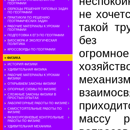
неспоко
ГЕОГРАФИИ
ОБРАЗЦЫ РЕШЕНИЯ ТИПОВЫХ ЗАДАЧ
не хочет
ПО ГЕОГРАФИИ
ПРАКТИКУМ ПО РЕШЕНИЮ
ГЕОГРАФИЧЕСКИХ ЗАДАЧ
такой тр
РАБОЧИЕ МАТЕРИАЛЫ К УРОКАМ
ГЕОГРАФИИ
ПОДГОТОВКА К ЕГЭ ПО ГЕОГРАФИИ
без п
БИОСФЕРА И ЭКОЛОГИЧЕСКАЯ
ПОЛИТИКА
огромное
КРОССВОРДЫ ПО ГЕОГРАФИИ
»
ФИЗИКА
хозяйст
ИСТОРИЯ ФИЗИКИ
УДИВИТЕЛЬНАЯ ФИЗИКА
механи
РАБОЧИЕ МАТЕРИАЛЫ К УРОКАМ
ФИЗИКИ
ОТКРЫВАЕМ ЗАКОНЫ ФИЗИКИ
взаимос
ОПОРНЫЕ СХЕМЫ ПО ФИЗИКЕ
СЛОЖНЫЕ ЗАКОНЫ ФИЗИКИ В
ПРОСТЫХ ОПЫТАХ
приход
ЛАБОРАТОРНЫЕ РАБОТЫ ПО ФИЗИКЕ
САМОСТОЯТЕЛЬНЫЕ РАБОТЫ ПО
ФИЗИКЕ
массу р
РАЗНОУРОВНЕВЫЕ КОНТРОЛЬНЫЕ
РАБОТЫ ПО ФИЗИКЕ
УДИВИТЕЛЬНАЯ МЕХАНИКА