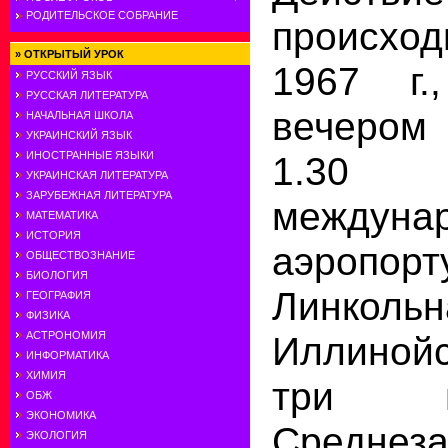
РОДИТЕЛЬСКОЕ СОБРАНИЕ
происхо
»
ОТКРЫТЫЙ УРОК
1967 г.
РУССКИЙ ЯЗЫК
РУССКАЯ ЛИТЕРАТУРА
вечером
НАЧАЛЬНАЯ ШКОЛА
УКРАИНСКИЙ ЯЗЫК
ИНОСТРАННЫЕ ЯЗЫКИ
1.30
УКРАИНСКАЯ ЛИТЕРАТУРА
ЗАРУБЕЖНАЯ ЛИТЕРАТУРА
междуна
МАТЕМАТИКА
ИСТОРИЯ
аэроп
ОБЩЕСТВОЗНАНИЕ
БИОЛОГИЯ
Линк
ГЕОГРАФИЯ
ФИЗИКА
АСТРОНОМИЯ
Иллинойс
ИНФОРМАТИКА
ХИМИЯ
три 
ОБЖ
ЭКОНОМИКА
Среднез
ЭКОЛОГИЯ