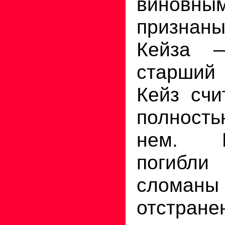
винов
призна
Кейза 
старший 
Кейз счи
полност
нем. И
погиб
сломаны 
отстра