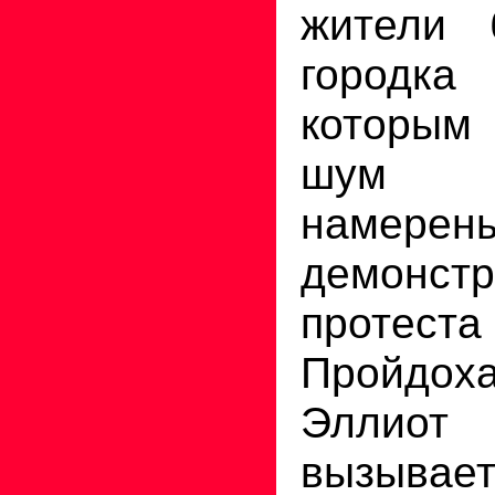
жители 
городка
которы
шум с
намере
демонст
протеста
Пройдо
Эллиот
вызывает