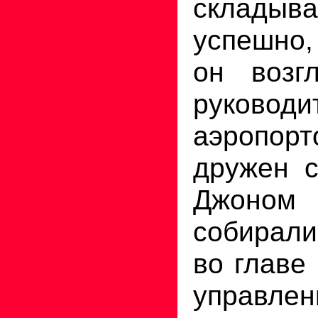
складыва
успешно
он возг
руководи
аэропо
дружен с
Джоном 
собирали
во главе
управле