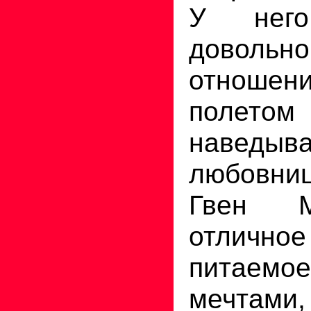
У нег
довольно
отноше
полето
наведыва
любовниц
Гвен М
отличное
питаемо
мечтами