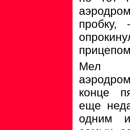
аэродро
пробку,
опрокину
прицепом
Мел д
аэродро
конце п
еще неда
одним 