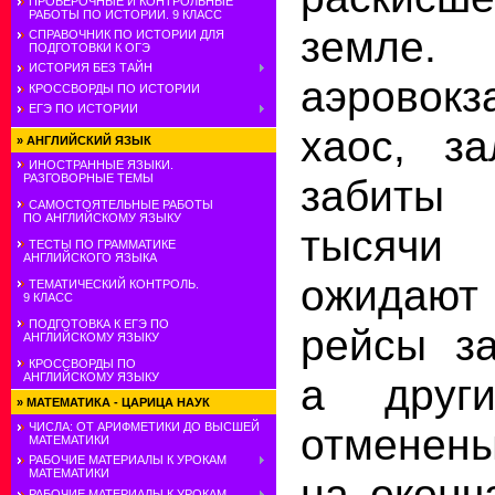
ПРОВЕРОЧНЫЕ И КОНТРОЛЬНЫЕ
РАБОТЫ ПО ИСТОРИИ. 9 КЛАСС
земле.
СПРАВОЧНИК ПО ИСТОРИИ ДЛЯ
ПОДГОТОВКИ К ОГЭ
ИСТОРИЯ БЕЗ ТАЙН
аэрово
КРОССВОРДЫ ПО ИСТОРИИ
ЕГЭ ПО ИСТОРИИ
хаос, з
»
АНГЛИЙСКИЙ ЯЗЫК
ИНОСТРАННЫЕ ЯЗЫКИ.
РАЗГОВОРНЫЕ ТЕМЫ
забиты
САМОСТОЯТЕЛЬНЫЕ РАБОТЫ
ПО АНГЛИЙСКОМУ ЯЗЫКУ
тысячи
ТЕСТЫ ПО ГРАММАТИКЕ
АНГЛИЙСКОГО ЯЗЫКА
ожидают 
ТЕМАТИЧЕСКИЙ КОНТРОЛЬ.
9 КЛАСС
ПОДГОТОВКА К ЕГЭ ПО
рейсы за
АНГЛИЙСКОМУ ЯЗЫКУ
КРОССВОРДЫ ПО
АНГЛИЙСКОМУ ЯЗЫКУ
а друг
»
МАТЕМАТИКА - ЦАРИЦА НАУК
ЧИСЛА: ОТ АРИФМЕТИКИ ДО ВЫСШЕЙ
отменен
МАТЕМАТИКИ
РАБОЧИЕ МАТЕРИАЛЫ К УРОКАМ
МАТЕМАТИКИ
на оконч
РАБОЧИЕ МАТЕРИАЛЫ К УРОКАМ