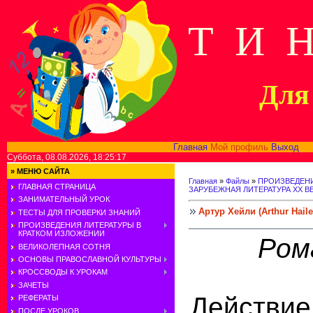
Т И 
Для 
Главная
Мой профиль
Выход
В
Суббота, 08.08.2026, 18:25:17
»
МЕНЮ САЙТА
Главная
»
Файлы
»
ПРОИЗВЕДЕНИ
ГЛАВНАЯ СТРАНИЦА
ЗАРУБЕЖНАЯ ЛИТЕРАТУРА ХХ В
ЗАНИМАТЕЛЬНЫЙ УРОК
Артур Хейли (Arthur Haile
ТЕСТЫ ДЛЯ ПРОВЕРКИ ЗНАНИЙ
ПРОИЗВЕДЕНИЯ ЛИТЕРАТУРЫ В
КРАТКОМ ИЗЛОЖЕНИИ
Ром
ВЕЛИКОЛЕПНАЯ СОТНЯ
ОСНОВЫ ПРАВОСЛАВНОЙ КУЛЬТУРЫ
КРОССВОДЫ К УРОКАМ
ЗАЧЕТЫ
Действ
РЕФЕРАТЫ
ПОСЛЕ УРОКОВ