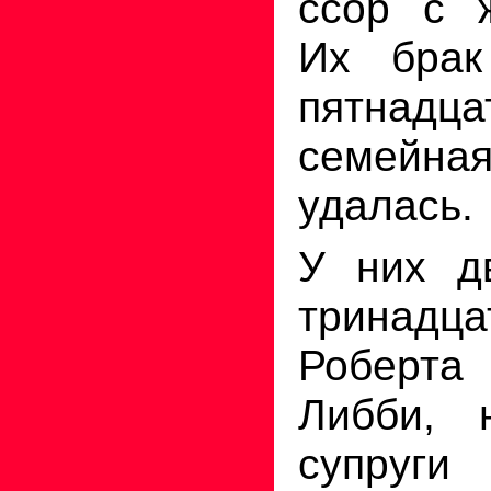
ссор с 
Их брак
пятнадца
семейн
удалась.
У них д
тринадца
Роберта 
Либби, 
супруги