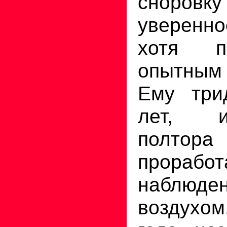
снор
уверенн
хотя п
опытным
Ему три
лет, и
полтора
прорабо
наблю
воздух