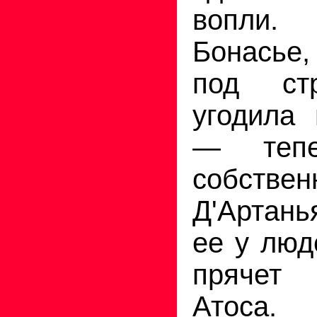
вопли.
Бонасье,
под ст
угодила
— теп
собств
Д'Артан
ее у люд
прячет 
Атоса.