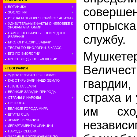
»
БИОЛОГИЯ
БОТАНИКА
соверше
ЗООЛОГИЯ
ИЗУЧАЕМ ЧЕЛОВЕЧЕСКИЙ ОРГАНИЗМ
отпрыск
УДИВИТЕЛЬНЫЕ ФАКТЫ О ЧЕЛОВЕКЕ К
УРОКАМ АНАТОМИИ
САМЫЕ НЕОБЫЧНЫЕ ПРИРОДНЫЕ
службу.
ЯВЛЕНИЯ
БИОЛОГИЧЕСКИЕ ЗАДАЧИ
ТЕСТЫ ПО БИОЛОГИИ. 5 КЛАСС
Мушке
ЕГЭ ПО БИОЛОГИИ
КРОССВОРДЫ ПО БИОЛОГИИ
Величе
»
ГЕОГРАФИЯ
УДИВИТЕЛЬНАЯ ГЕОГРАФИЯ
гварди
КАК ОТКРЫВАЛИ НАШУ ЗЕМЛЮ
ПЛАНЕТА ЗЕМЛЯ
ВЕЛИКИЕ ЗАГАДКИ ПРИРОДЫ
страха и 
СТРАНЫ И НАРОДЫ
ОСТРОВА
им схо
ВЕЛИКИЕ ГОРОДА МИРА
ШТАТЫ США
ЗЕМЛИ ГЕРМАНИИ
незав
ДЕПАРТАМЕНТЫ ФРАНЦИИ
НАРОДЫ СЕВЕРА
ЗАДАНИЯ И УПРАЖНЕНИЯ ПО