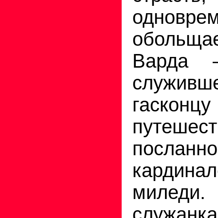
одновре
обольща
Варда 
служивш
гаскон
путешест
посланно
кардина
милед
служан