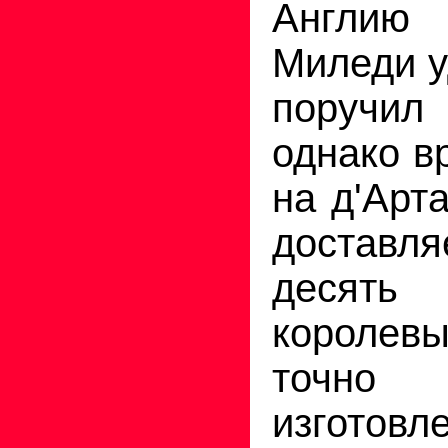
Англию 
Миледи у
поручил 
однако в
на д'Арт
достав
десять
королев
точно 
изготовл