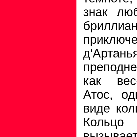
знак лю
брилли
приключ
д'Арта
преподн
как вес
Атос, од
виде кол
Кольц
вызыв