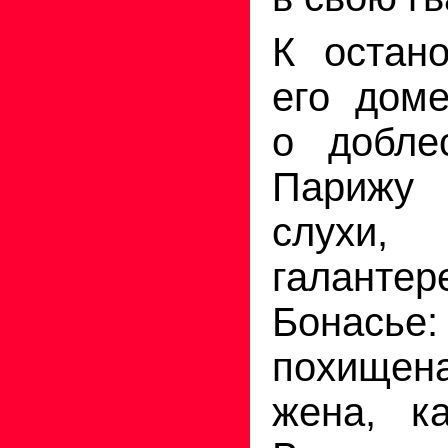
К остан
его доме
о добле
Парижу
слухи,
галантер
Бонас
похищена
жена, к