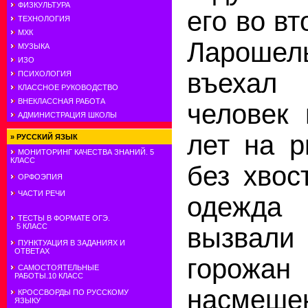
ФИЗКУЛЬТУРА
его во в
ТЕХНОЛОГИЯ
МХК
Лароше
МУЗЫКА
ИЗО
въеха
ПСИХОЛОГИЯ
КЛАССНОЕ РУКОВОДСТВО
ВНЕКЛАССНАЯ РАБОТА
человек 
АДМИНИСТРАЦИЯ ШКОЛЫ
лет на 
»
РУССКИЙ ЯЗЫК
МОНИТОРИНГ КАЧЕСТВА ЗНАНИЙ. 5
КЛАСС
без хвос
ОРФОЭПИЯ
ЧАСТИ РЕЧИ
одежда
ТЕСТЫ В ФОРМАТЕ ОГЭ.
5 КЛАСС
вызвал
ПУНКТУАЦИЯ В ЗАДАНИЯХ И
ОТВЕТАХ
горож
САМОСТОЯТЕЛЬНЫЕ
РАБОТЫ.10 КЛАСС
насмеше
КРОССВОРДЫ ПО РУССКОМУ
ЯЗЫКУ