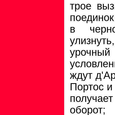
трое выз
поединок
в черн
улизну
урочн
условл
ждут д'А
Портос и
получает
оборот;