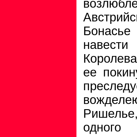
возлюб
Австрий
Бонас
навести 
Королева
ее покин
преследу
вождел
Ришелье
одного