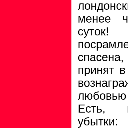
лондонс
менее 
суток!
посрамл
спасена
принят в
вознагра
любовью
Есть, 
убытки