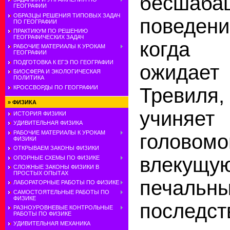
бесшаба
ГЕОГРАФИИ
ОБРАЗЦЫ РЕШЕНИЯ ТИПОВЫХ ЗАДАЧ
поведени
ПО ГЕОГРАФИИ
ПРАКТИКУМ ПО РЕШЕНИЮ
ГЕОГРАФИЧЕСКИХ ЗАДАЧ
когда 
РАБОЧИЕ МАТЕРИАЛЫ К УРОКАМ
ГЕОГРАФИИ
ПОДГОТОВКА К ЕГЭ ПО ГЕОГРАФИИ
ожидает
БИОСФЕРА И ЭКОЛОГИЧЕСКАЯ
ПОЛИТИКА
КРОССВОРДЫ ПО ГЕОГРАФИИ
Тревиля,
»
ФИЗИКА
учиняе
ИСТОРИЯ ФИЗИКИ
УДИВИТЕЛЬНАЯ ФИЗИКА
РАБОЧИЕ МАТЕРИАЛЫ К УРОКАМ
голово
ФИЗИКИ
ОТКРЫВАЕМ ЗАКОНЫ ФИЗИКИ
влекущу
ОПОРНЫЕ СХЕМЫ ПО ФИЗИКЕ
СЛОЖНЫЕ ЗАКОНЫ ФИЗИКИ В
ПРОСТЫХ ОПЫТАХ
печальн
ЛАБОРАТОРНЫЕ РАБОТЫ ПО ФИЗИКЕ
САМОСТОЯТЕЛЬНЫЕ РАБОТЫ ПО
ФИЗИКЕ
последс
РАЗНОУРОВНЕВЫЕ КОНТРОЛЬНЫЕ
РАБОТЫ ПО ФИЗИКЕ
УДИВИТЕЛЬНАЯ МЕХАНИКА