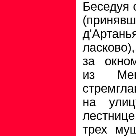
Беседуя 
(приняв
д'Артан
ласково)
за окно
из М
стремгл
на улиц
лестниц
трех муш