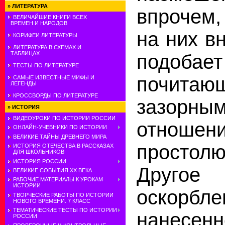
»
ЛИТЕРАТУРА
впрочем,
ВЕЛИЧАЙШИЕ КНИГИ ВСЕХ
ВРЕМЕН И НАРОДОВ
на них в
КОРИФЕИ ЛИТЕРАТУРЫ
ЛИТЕРАТУРА В СХЕМАХ И
ТАБЛИЦАХ
подобае
ТЕСТЫ ПО ЛИТЕРАТУРЕ
почитаю
САМЫЕ ИЗВЕСТНЫЕ МИФЫ И
ЛЕГЕНДЫ
КРОССВОРДЫ ПО ЛИТЕРАТУРЕ
зазорн
»
ИСТОРИЯ
ВИДЕОУРОКИ ПО ИСТОРИИ РОССИИ
отно
ОНЛАЙН-УЧЕБНИКИ ПО ИСТОРИИ
ВЕЛИКИЕ ТАЙНЫ ДРЕВНЕГО МИРА
простолю
ИСТОРИЯ ОТЕЧЕСТВА В РАССКАЗАХ
ДЛЯ ШКОЛЬНИКОВ
ИСТОРИЯ РОССИИ
Друго
ВЕЛИКИЕ СОБЫТИЯ ХХ ВЕКА
РАБОЧИЕ МАТЕРИАЛЫ К УРОКАМ
ИСТОРИИ
оскорбле
ТВОРЧЕСКИЕ РАБОТЫ ПО ИСТОРИИ
НОВОГО ВРЕМЕНИ. 7 КЛАСС
ТЕМАТИЧЕСКИЕ ТЕСТЫ ПО ИСТОРИИ
нанесен
РОССИИ