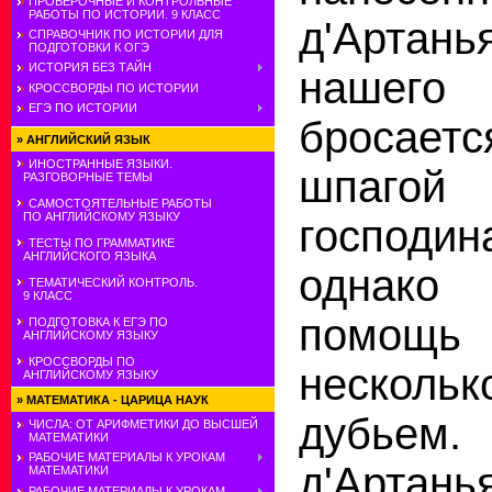
ПРОВЕРОЧНЫЕ И КОНТРОЛЬНЫЕ
РАБОТЫ ПО ИСТОРИИ. 9 КЛАСС
д'Артань
СПРАВОЧНИК ПО ИСТОРИИ ДЛЯ
ПОДГОТОВКИ К ОГЭ
ИСТОРИЯ БЕЗ ТАЙН
нашег
КРОССВОРДЫ ПО ИСТОРИИ
ЕГЭ ПО ИСТОРИИ
бросаетс
»
АНГЛИЙСКИЙ ЯЗЫК
ИНОСТРАННЫЕ ЯЗЫКИ.
шпагой 
РАЗГОВОРНЫЕ ТЕМЫ
САМОСТОЯТЕЛЬНЫЕ РАБОТЫ
ПО АНГЛИЙСКОМУ ЯЗЫКУ
господи
ТЕСТЫ ПО ГРАММАТИКЕ
АНГЛИЙСКОГО ЯЗЫКА
однак
ТЕМАТИЧЕСКИЙ КОНТРОЛЬ.
9 КЛАСС
помощь
ПОДГОТОВКА К ЕГЭ ПО
АНГЛИЙСКОМУ ЯЗЫКУ
КРОССВОРДЫ ПО
несколь
АНГЛИЙСКОМУ ЯЗЫКУ
»
МАТЕМАТИКА - ЦАРИЦА НАУК
дубьем.
ЧИСЛА: ОТ АРИФМЕТИКИ ДО ВЫСШЕЙ
МАТЕМАТИКИ
РАБОЧИЕ МАТЕРИАЛЫ К УРОКАМ
д'Арт
МАТЕМАТИКИ
РАБОЧИЕ МАТЕРИАЛЫ К УРОКАМ