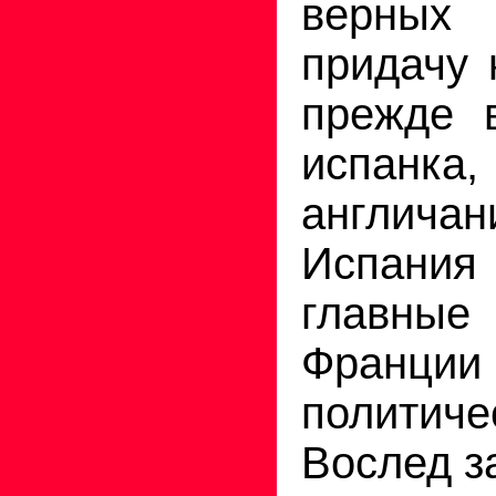
верных
придачу 
прежде 
испанка,
англи
Испания
главные
Фран
политич
Вослед з