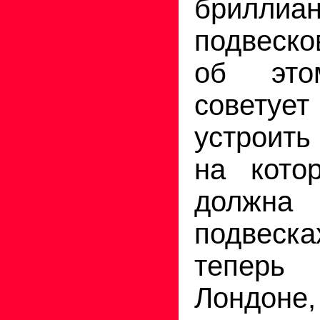
бриллиа
подвеск
об это
совету
устроить
на кото
должна
подвеска
теперь
Лондоне