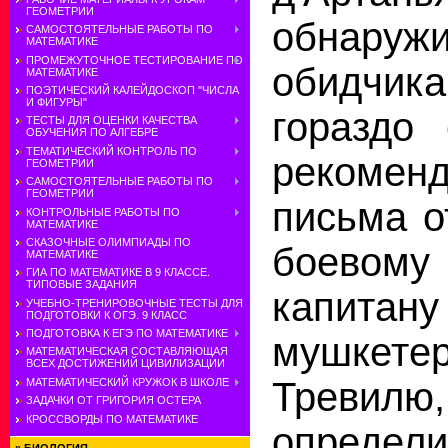
ГЕОМЕТРИИ
обнару
САМОСТОЯТЕЛЬНЫЕ РАБОТЫ ПО
МАТЕМАТИКЕ
ПРОМЕЖУТОЧНОЕ ТЕСТИРОВАНИЕ ПО
обидчик
МАТЕМАТИКЕ
ПОЭТИЧЕСКИЙ КАЛЕЙДОСКОП "ЧИСЛА
И ФИГУРЫ"
гораздо
ТЕСТЫ ДЛЯ ОЦЕНКИ КАЧЕСТВА
ОБУЧЕНИЯ ПО АЛГЕБРЕ
ТЕМАТИЧЕСКИЙ КОНТРОЛЬ ПО
рекоменд
ГЕОМЕТРИИ
САМОСТОЯТЕЛЬНЫЕ РАБОТЫ ПО
ГЕОМЕТРИИ
письма о
КОНТРОЛЬНЫЕ РАБОТЫ ПО
МАТЕМАТИКЕ
СКАЗОЧНЫЕ ОЛИМПИАДЫ ПО
боевом
МАТЕМАТИКЕ
ГИА ПО МАТЕМАТИКЕ В 9 КЛАССЕ.
ТИПОВЫЕ ЗАДАНИЯ
капитану
УЧЕБНО-ТРЕНИРОВОЧНЫЕ ТЕСТЫ ДЛЯ
ПОДГОТОВКИ К ОГЭ. 9 КЛАСС
ПОДГОТОВКА К ЕГЭ ПО МАТЕМАТИКЕ
мушкете
МАТЕМАТИЧЕСКАЯ СОСТАВЛЯЮЩАЯ
ВСЕХ ДОСТИЖЕНИЙ ЦИВИЛИЗАЦИИ
Тревилю
МАТЕМАТИЧЕСКИЙ КРУЖОК В ШКОЛЕ
ЗАДАЧКИ ОТ ГРИГОРИЯ ОСТЕРА
КРОССВОРДЫ ПО МАТЕМАТИКЕ
определи