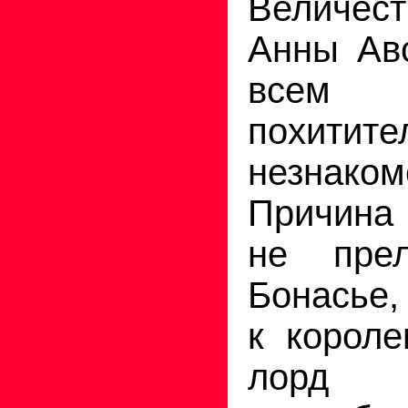
Величес
Анны Авс
всем 
похи
незнаком
Причина
не пре
Бонасье,
к короле
лорд 