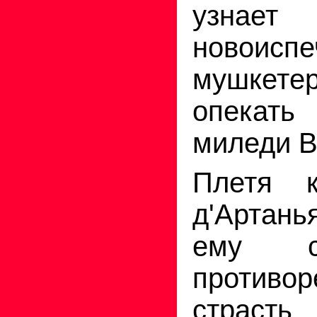
узнает
новоиспе
мушкетер
опекать 
миледи В
Плетя к
д'Артань
ему с
противор
страст