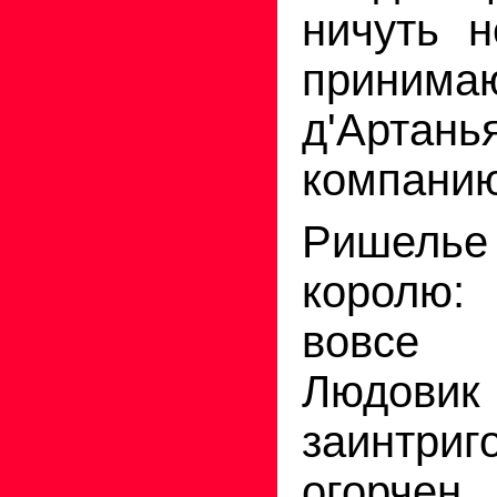
ничуть н
принима
д'Артан
компанию
Ришель
королю
вовсе 
Людовик
заинтр
огорчен.