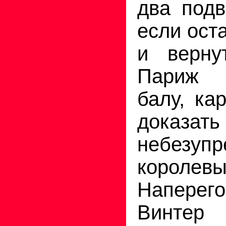
два под
если ост
и верну
Париж 
балу, ка
доказать
небезупр
королевы
Наперего
Винтер