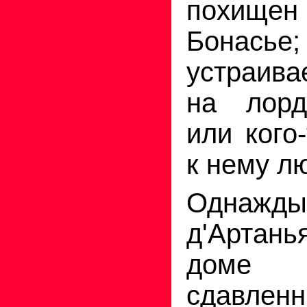
похище
Бонасье
устраива
на лорд
или кого
к нему л
Однаж
д'Артан
доме
сдавлен