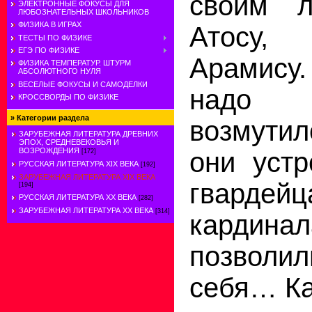
своим 
ЭЛЕКТРОННЫЕ ФОКУСЫ ДЛЯ
ЛЮБОЗНАТЕЛЬНЫХ ШКОЛЬНИКОВ
ФИЗИКА В ИГРАХ
Атосу,
ТЕСТЫ ПО ФИЗИКЕ
ЕГЭ ПО ФИЗИКЕ
Арамису.
ФИЗИКА ТЕМПЕРАТУР. ШТУРМ
АБСОЛЮТНОГО НУЛЯ
ВЕСЕЛЫЕ ФОКУСЫ И САМОДЕЛКИ
надо 
КРОССВОРДЫ ПО ФИЗИКЕ
»
Категории раздела
возмутил
ЗАРУБЕЖНАЯ ЛИТЕРАТУРА ДРЕВНИХ
ЭПОХ, СРЕДНЕВЕКОВЬЯ И
ВОЗРОЖДЕНИЯ
они устр
[172]
РУССКАЯ ЛИТЕРАТУРА XIX ВЕКА
[192]
ЗАРУБЕЖНАЯ ЛИТЕРАТУРА XIX ВЕКА
гвардейц
[194]
РУССКАЯ ЛИТЕРАТУРА XX ВЕКА
[282]
ЗАРУБЕЖНАЯ ЛИТЕРАТУРА ХХ ВЕКА
[314]
кардинал
позволил
себя… Ка