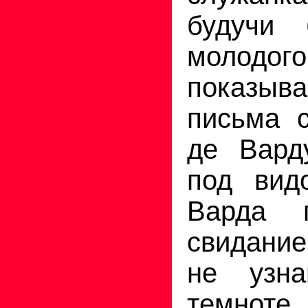
будучи
молодог
показ
письма с
де Варду
под вид
Варда 
свидание
не узн
темноте