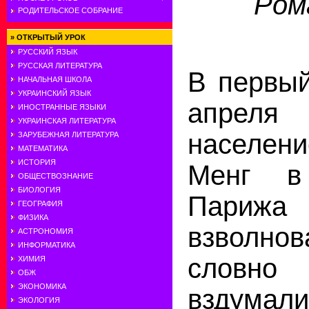
Ром
РОДИТЕЛЬСКОЕ СОБРАНИЕ
»
ОТКРЫТЫЙ УРОК
РУССКИЙ ЯЗЫК
РУССКАЯ ЛИТЕРАТУРА
В первый
НАЧАЛЬНАЯ ШКОЛА
УКРАИНСКИЙ ЯЗЫК
апрел
ИНОСТРАННЫЕ ЯЗЫКИ
УКРАИНСКАЯ ЛИТЕРАТУРА
населе
ЗАРУБЕЖНАЯ ЛИТЕРАТУРА
МАТЕМАТИКА
ИСТОРИЯ
Менг в
ОБЩЕСТВОЗНАНИЕ
БИОЛОГИЯ
Парижа
ГЕОГРАФИЯ
ФИЗИКА
взволно
АСТРОНОМИЯ
ИНФОРМАТИКА
словно
ХИМИЯ
ОБЖ
ЭКОНОМИКА
вздумал
ЭКОЛОГИЯ