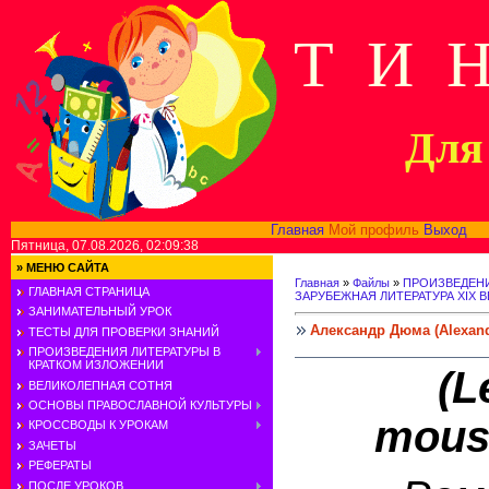
Т И 
Для 
Главная
Мой профиль
Выход
В
Пятница, 07.08.2026, 02:09:38
»
МЕНЮ САЙТА
Главная
»
Файлы
»
ПРОИЗВЕДЕНИ
ГЛАВНАЯ СТРАНИЦА
ЗАРУБЕЖНАЯ ЛИТЕРАТУРА XIX В
ЗАНИМАТЕЛЬНЫЙ УРОК
Александр Дюма (Alexan
ТЕСТЫ ДЛЯ ПРОВЕРКИ ЗНАНИЙ
ПРОИЗВЕДЕНИЯ ЛИТЕРАТУРЫ В
КРАТКОМ ИЗЛОЖЕНИИ
(L
ВЕЛИКОЛЕПНАЯ СОТНЯ
ОСНОВЫ ПРАВОСЛАВНОЙ КУЛЬТУРЫ
mousq
КРОССВОДЫ К УРОКАМ
ЗАЧЕТЫ
РЕФЕРАТЫ
ПОСЛЕ УРОКОВ