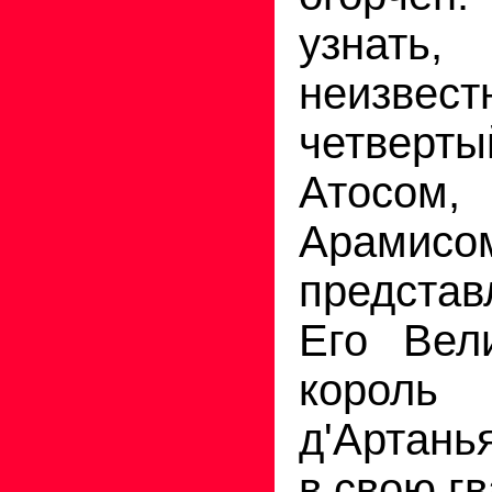
узнать
неизвест
четверт
Атосом,
Арамисом
представ
Его Вел
король
д'Артань
в свою г