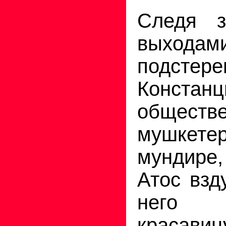
Следя 
выходами
подстере
Конс
обществ
мушкете
мундире,
Атос взд
него 
красави