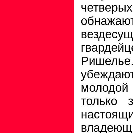
четвер
обнажа
вездесущ
гвардей
Ришелье
убежда
молодой
только 
настоящ
владею