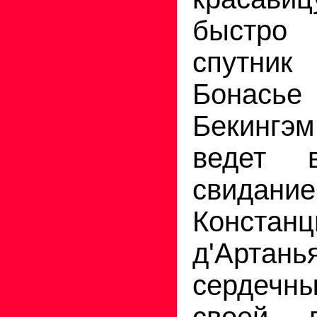
быстро
спутн
Бонас
Бекингэм
ведет 
свидание
Констанц
д'Арт
сердеч
своей 