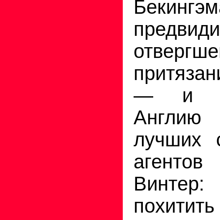
Бекин
предви
отвер
притяза
— и п
Англию
лучших 
агент
Винтер:
похитить