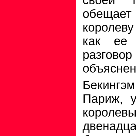
обещае
королеву
как ее 
разговор
объяснен
Бекинг
Париж, у
короле
двенадца