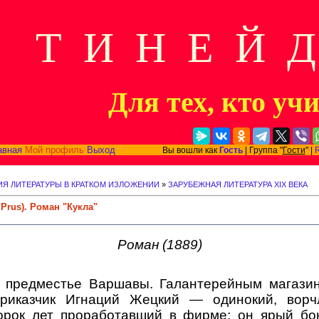
Т И Н Е Й 
Для тех, кто уч
авная
Мой профиль
Выход
Вы вошли как
Гость
| Группа "
Гости
" |
Я ЛИТЕРАТУРЫ В КРАТКОМ ИЗЛОЖЕНИИ
»
ЗАРУБЕЖНАЯ ЛИТЕРАТУРА XIX ВЕКА
 Prus). Роман "Кукла"
Роман (1889)
ое предместье Варшавы. Галантерейным магази
риказчик Игнаций Жецкий — одинокий, ворч
сорок лет проработавший в фирме; он ярый бон