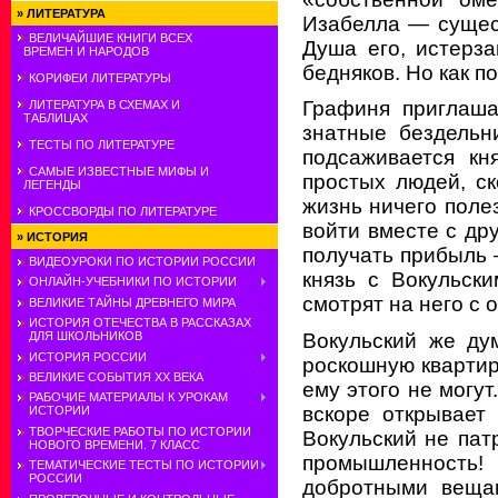
»
ЛИТЕРАТУРА
Изабелла — сущест
ВЕЛИЧАЙШИЕ КНИГИ ВСЕХ
Душа его, истерз
ВРЕМЕН И НАРОДОВ
бедняков. Но как п
КОРИФЕИ ЛИТЕРАТУРЫ
Графиня приглаша
ЛИТЕРАТУРА В СХЕМАХ И
ТАБЛИЦАХ
знатные бездельн
ТЕСТЫ ПО ЛИТЕРАТУРЕ
подсаживается кн
САМЫЕ ИЗВЕСТНЫЕ МИФЫ И
простых людей, с
ЛЕГЕНДЫ
жизнь ничего поле
КРОССВОРДЫ ПО ЛИТЕРАТУРЕ
войти вместе с др
»
ИСТОРИЯ
получать прибыль —
ВИДЕОУРОКИ ПО ИСТОРИИ РОССИИ
князь с Вокульски
ОНЛАЙН-УЧЕБНИКИ ПО ИСТОРИИ
смотрят на него с 
ВЕЛИКИЕ ТАЙНЫ ДРЕВНЕГО МИРА
ИСТОРИЯ ОТЕЧЕСТВА В РАССКАЗАХ
Вокульский же ду
ДЛЯ ШКОЛЬНИКОВ
ИСТОРИЯ РОССИИ
роскошную квартиру
ВЕЛИКИЕ СОБЫТИЯ ХХ ВЕКА
ему этого не могут
РАБОЧИЕ МАТЕРИАЛЫ К УРОКАМ
вскоре открывает
ИСТОРИИ
ТВОРЧЕСКИЕ РАБОТЫ ПО ИСТОРИИ
Вокульский не пат
НОВОГО ВРЕМЕНИ. 7 КЛАСС
промышленность!
ТЕМАТИЧЕСКИЕ ТЕСТЫ ПО ИСТОРИИ
РОССИИ
добротными вещам