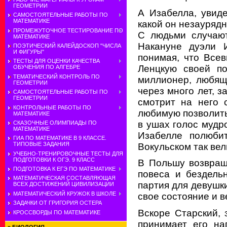
ГЕОМЕТРИИ
А Изабелла, увиде
САМОСТОЯТЕЛЬНЫЕ РАБОТЫ ПО
МАТЕМАТИКЕ
какой он незаурядн
ПРОМЕЖУТОЧНОЕ ТЕСТИРОВАНИЕ ПО
С людьми случаю
МАТЕМАТИКЕ
Накануне дуэли И
ПОЭТИЧЕСКИЙ КАЛЕЙДОСКОП "ЧИСЛА
И ФИГУРЫ"
понимая, что Все
ТЕСТЫ ДЛЯ ОЦЕНКИ КАЧЕСТВА
Ленцкую своей по
ОБУЧЕНИЯ ПО АЛГЕБРЕ
ТЕМАТИЧЕСКИЙ КОНТРОЛЬ ПО
миллионер, любящ
ГЕОМЕТРИИ
через много лет, 
САМОСТОЯТЕЛЬНЫЕ РАБОТЫ ПО
ГЕОМЕТРИИ
смотрит на него с
КОНТРОЛЬНЫЕ РАБОТЫ ПО
любимую позволить
МАТЕМАТИКЕ
в ушах голос мудр
СКАЗОЧНЫЕ ОЛИМПИАДЫ ПО
МАТЕМАТИКЕ
Изабелле полюбит
ГИА ПО МАТЕМАТИКЕ В 9 КЛАССЕ.
ТИПОВЫЕ ЗАДАНИЯ
Вокульском так вел
УЧЕБНО-ТРЕНИРОВОЧНЫЕ ТЕСТЫ ДЛЯ
ПОДГОТОВКИ К ОГЭ. 9 КЛАСС
В Польшу возвращ
ПОДГОТОВКА К ЕГЭ ПО МАТЕМАТИКЕ
повеса и бездельн
МАТЕМАТИЧЕСКАЯ СОСТАВЛЯЮЩАЯ
партия для девушки
ВСЕХ ДОСТИЖЕНИЙ ЦИВИЛИЗАЦИИ
МАТЕМАТИЧЕСКИЙ КРУЖОК В ШКОЛЕ
свое состояние и в
ЗАДАЧКИ ОТ ГРИГОРИЯ ОСТЕРА
Вскоре Старский, 
КРОССВОРДЫ ПО МАТЕМАТИКЕ
принимает его на