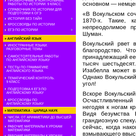
ПРОВЕРОЧНЫЕ И КОНТРОЛЬНЫЕ
основном — немцев
РАБОТЫ ПО ИСТОРИИ. 9 КЛАСС
СПРАВОЧНИК ПО ИСТОРИИ ДЛЯ
«В Вокульском соч
ПОДГОТОВКИ К ОГЭ
ИСТОРИЯ БЕЗ ТАЙН
1870-х. Такие, 
КРОССВОРДЫ ПО ИСТОРИИ
непреодолимое пр
ЕГЭ ПО ИСТОРИИ
Шуман.
»
АНГЛИЙСКИЙ ЯЗЫК
Вокульский рвет 
ИНОСТРАННЫЕ ЯЗЫКИ.
РАЗГОВОРНЫЕ ТЕМЫ
благородство. Чт
принадлежащий ее
САМОСТОЯТЕЛЬНЫЕ РАБОТЫ
ПО АНГЛИЙСКОМУ ЯЗЫКУ
тысяч шестьдесят
ТЕСТЫ ПО ГРАММАТИКЕ
Изабелла может в
АНГЛИЙСКОГО ЯЗЫКА
Однако Вокульский 
ТЕМАТИЧЕСКИЙ КОНТРОЛЬ.
9 КЛАСС
угол!
ПОДГОТОВКА К ЕГЭ ПО
Вскоре Вокульский
АНГЛИЙСКОМУ ЯЗЫКУ
Осчастливленный 
КРОССВОРДЫ ПО
АНГЛИЙСКОМУ ЯЗЫКУ
негодяя к ногам 
»
МАТЕМАТИКА - ЦАРИЦА НАУК
Видя безумства В
ЧИСЛА: ОТ АРИФМЕТИКИ ДО ВЫСШЕЙ
грандиозную спекул
МАТЕМАТИКИ
сейчас, когда нак
РАБОЧИЕ МАТЕРИАЛЫ К УРОКАМ
МАТЕМАТИКИ
взмывающего ввыс
РАБОЧИЕ МАТЕРИАЛЫ К УРОКАМ