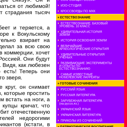
заться от любимой!
ИЗО-СТУДИЯ
т страдания тысяч
КРОССВОРДЫ ПО МХК
»
ЕСТЕСТВОЗНАНИЕ
ЕСТЕСТВОЗНАНИЕ. БАЗОВЫЙ
УРОВЕНЬ. 10 КЛАСС
еет и теряется, а
УДИВИТЕЛЬНАЯ ИСТОРИЯ
оре к Вокульскому
ЗЕМЛИ
тельно взирает на
ИСТОРИЯ ОСВОЕНИЯ ЗЕМЛИ
делал за всю свою
ВЕЛИЧАЙШИЕ
АРХЕОЛОГИЧЕСКИЕ ОТКРЫТИЯ
в коммерции, хочет
УДИВИТЕЛЬНЫЕ ОТКРЫТИЯ
УЧЕНЫХ
Россией. Они будут
РАЗВИВАЮШИЕ ЭКСПЕРИМЕНТЫ
. Видя, как любезен
И ОПЫТЫ ПО
ЕСТЕСТВОЗНАНИЮ
о есть! Теперь они
САМЫЕ ИЗВЕСТНЫЕ
го зверя.
НОБЕЛЕВСКИЕ ЛАУРЕАТЫ
»
ГОТОВЫЕ СОЧИНЕНИЯ
 круг, он снимает
РУССКИЙ ЯЗЫК
в, которые простить
РУССКАЯ ЛИТЕРАТУРА
м встать на ноги, а
ЗАРУБЕЖНАЯ ЛИТЕРАТУРА
(на русск.яз.)
купцы кричат, что
УКРАИНСКИЙ ЯЗЫК
обит отечественную
УКРАИНСКАЯ ЛИТЕРАТУРА
телей недорогими
ПРИКОЛЫ ИЗ СОЧИНЕНИЙ
кантов (кстати, в
»
ПАТРИОТИЧЕСКОЕ ВОСПИТАНИЕ