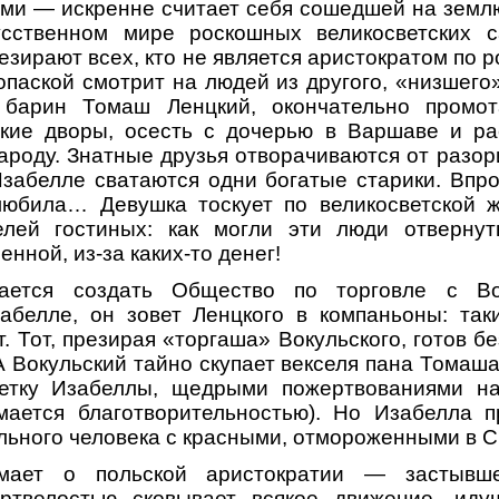
ми — искренне считает себя сошедшей на земл
сственном мире роскошных великосветских с
езирают всех, кто не является аристократом по
опаской смотрит на людей из другого, «низшего»
 барин Томаш Ленцкий, окончательно промот
ские дворы, осесть с дочерью в Варшаве и ра
народу. Знатные друзья отворачиваются от разор
забелле сватаются одни богатые старики. Впро
любила… Девушка тоскует по великосветской ж
елей гостиных: как могли эти люди отвернут
енной, из-за каких-то денег!
рается создать Общество по торговле с Во
забелле, он зовет Ленцкого в компаньоны: так
. Тот, презирая «торгаша» Вокульского, готов б
А Вокульский тайно скупает векселя пана Томаш
тетку Изабеллы, щедрыми пожертвованиями н
мается благотворительностью). Но Изабелла п
ильного человека с красными, отмороженными в С
мает о польской аристократии — застывше
ртвелостью сковывает всякое движение, ид