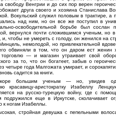
 за свободу Венгрии и до сих пор верен героиче
обожает друга своего и хозяина Станислава Вок
ой. Вокульский служил половым в трактире, а 
шались над ним, но он все же поступил в унив
ально-освободительной борьбе был сослан п
кой, вернулся почти сложившимся ученым, но в
, и, чтобы не умереть с голоду, он женился на 
Минцель, немолодой, но привлекательной вдове
его обвиняли в том, что он даром ест женин х
 торговлю — и магазин утраивает свой обор
кого за то, что он богатеет, забыв о героиче
ез четыре года Малгожата умирает, и сорокапяти
вновь садится за книги.
коре большим ученым — но, увидев од
юю красавицу-аристократку Изабеллу Ленцк
ляется на русско-турецкую войну, где с помощ
м подружился еще в Иркутске, сколачивает ог
о к ногам Изабеллы.
сокая, стройная девушка с пепельными волос