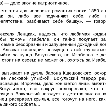
) — дело вполне патриотичное.
етаются два человека: романтик эпохи 1850-х 
как он, либо все подчиняют себе, либо, 
епятствие, разбивают себе башку», — гово
векселя Ленцких, надеясь, что любимая когда-
обы помочь Изабелле, он тайно покупает з
 семье безобразный и запущенный доходный дом
. Адвокат-посредник возмущен этой глупость
ыйти за купца Вокульского, но Изабелла с де
стоит на своем: не может он, охотясь за Изабе
 вызывает на дуэль барона Кшешовского, оско
ее ласковой улыбкой, Вокульский твердо ре
красавицы. Впрочем, дело кончается лишь выби
окульского, все вокруг подозревают, что о
яцию. Вокульский негодует: с детства жил он, ка
онец расправил крылья, все гогочут на него, ка
ь дикого собрата…