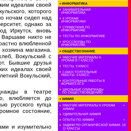
ским идеалам своей
»
ИНФОРМАТИКА
ЗАНИМАТЕЛЬНАЯ
ульского, которого
ИНФОРМАТИКА
по ночам сидел над
К УРОКАМ
ИНФОРМАТИКИ
ерситет, однако за
СПРАВОЧНИК ПО
од Иркутск, вновь
ИНФОРМАТИКЕ
 Варшаве никто не
ТЕСТЫ ПО ИНФОРМАТИКЕ
КРОССВОРДЫ ПО
страстно влюбленной
ИНФОРМАТИКЕ
 хозяина магазина.
»
ОБЩЕСТВОЗНАНИЕ
леб, Вокульский с
РАБОЧИЕ МАТЕРИАЛЫ К
УРОКАМ В 7 КЛАССЕ
от. Бывшие друзья
ТЕСТЫ. 9 КЛАСС
ских идеалах своей
САМОСТОЯТЕЛЬНЫЕ
летний Вокульский,
РАБОТЫ. 9 КЛАСС
КОНТРОЛЬНЫЕ РАБОТЫ В
ФОРМАТЕ ЕГЭ
ШКОЛЬНЫЕ ОЛИМПИАДЫ
нажды в театре
ПО ОБЩЕСТВОВЕДЕНИЮ
ую, влюбляется до
»
ХИМИЯ
ью русского купца
РАБОЧИЕ МАТЕРИАЛЫ К УРОКАМ
ХИМИИ
ромное состояние,
УДИВИТЕЛЬНАЯ ХИМИЯ
ОПЫТЫ ПО ХИМИИ
ЗАДАЧИ ПО ОРГАНИЧЕСКОЙ ХИМИИ. 10-
ами и изумительно
11 КЛАССЫ