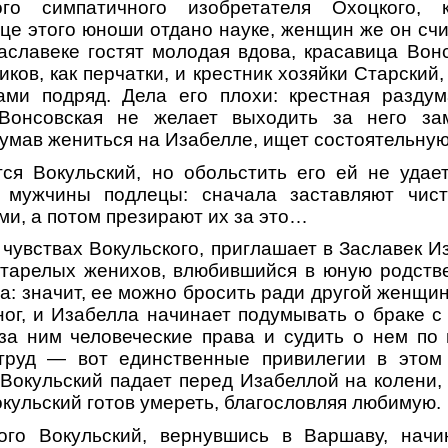
ого симпатичного изобретателя Охоцкого, 
це этого юноши отдано науке, женщин же он сч
аславеке гостят молодая вдова, красавица Вонс
ов, как перчатки, и крестник хозяйки Старский
ми подряд. Дела его плохи: крестная разду
 Вонсовская не желает выходить за него з
умав жениться на Изабелле, ищет состоятельную 
ся Вокульский, но обольстить его ей не удае
е мужчины подлецы: сначала заставляют чис
ми, а потом презирают их за это…
 чувствах Вокульского, приглашает в Заславек И
старелых женихов, влюбившийся в юную родстве
а: значит, ее можно бросить ради другой женщин
ног, и Изабелла начинает подумывать о браке с
за ним человеческие права и судить о нем по 
труд — вот единственные привилегии в этом
 Вокульский падает перед Изабеллой на колени, 
окульский готов умереть, благословляя любимую.
го Вокульский, вернувшись в Варшаву, начи