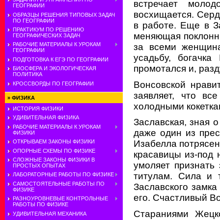
встречает молод
ГЕОГРАФИИ
восхищается. Серд
ОБРАЗЦЫ РЕШЕНИЯ ТИПОВЫХ ЗАДАЧ
ПО ГЕОГРАФИИ
в работе. Еще в З
ПРАКТИКУМ ПО РЕШЕНИЮ
меняющая поклонник
ГЕОГРАФИЧЕСКИХ ЗАДАЧ
РАБОЧИЕ МАТЕРИАЛЫ К УРОКАМ
за всеми женщина
ГЕОГРАФИИ
усадьбу, богачка
ПОДГОТОВКА К ЕГЭ ПО ГЕОГРАФИИ
промотался и, разд
БИОСФЕРА И ЭКОЛОГИЧЕСКАЯ
ПОЛИТИКА
Вонсовской нравит
КРОССВОРДЫ ПО ГЕОГРАФИИ
заявляет, что вс
»
ФИЗИКА
холодными кокетка
ИСТОРИЯ ФИЗИКИ
УДИВИТЕЛЬНАЯ ФИЗИКА
Заславская, зная о
РАБОЧИЕ МАТЕРИАЛЫ К УРОКАМ
даже один из пре
ФИЗИКИ
ОТКРЫВАЕМ ЗАКОНЫ ФИЗИКИ
Изабелла потрясен
ОПОРНЫЕ СХЕМЫ ПО ФИЗИКЕ
красавицы из-под 
СЛОЖНЫЕ ЗАКОНЫ ФИЗИКИ В
умоляет признать 
ПРОСТЫХ ОПЫТАХ
титулам. Сила и 
ЛАБОРАТОРНЫЕ РАБОТЫ ПО ФИЗИКЕ
САМОСТОЯТЕЛЬНЫЕ РАБОТЫ ПО
Заславского замка
ФИЗИКЕ
его. Счастливый В
РАЗНОУРОВНЕВЫЕ КОНТРОЛЬНЫЕ
РАБОТЫ ПО ФИЗИКЕ
Стараниями Жецко
УДИВИТЕЛЬНАЯ МЕХАНИКА