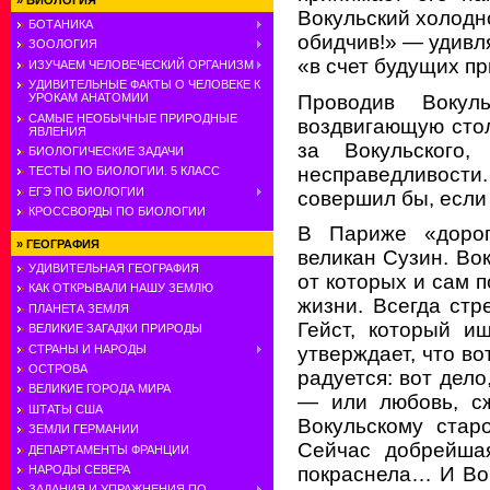
»
БИОЛОГИЯ
Вокульский холодно
БОТАНИКА
обидчив!» — удивл
ЗООЛОГИЯ
«в счет будущих п
ИЗУЧАЕМ ЧЕЛОВЕЧЕСКИЙ ОРГАНИЗМ
УДИВИТЕЛЬНЫЕ ФАКТЫ О ЧЕЛОВЕКЕ К
Проводив Вокул
УРОКАМ АНАТОМИИ
САМЫЕ НЕОБЫЧНЫЕ ПРИРОДНЫЕ
воздвигающую сто
ЯВЛЕНИЯ
за Вокульского
БИОЛОГИЧЕСКИЕ ЗАДАЧИ
несправедливости.
ТЕСТЫ ПО БИОЛОГИИ. 5 КЛАСС
ЕГЭ ПО БИОЛОГИИ
совершил бы, если
КРОССВОРДЫ ПО БИОЛОГИИ
В Париже «дорог
»
ГЕОГРАФИЯ
великан Сузин. Во
УДИВИТЕЛЬНАЯ ГЕОГРАФИЯ
от которых и сам 
КАК ОТКРЫВАЛИ НАШУ ЗЕМЛЮ
жизни. Всегда ст
ПЛАНЕТА ЗЕМЛЯ
Гейст, который и
ВЕЛИКИЕ ЗАГАДКИ ПРИРОДЫ
СТРАНЫ И НАРОДЫ
утверждает, что во
ОСТРОВА
радуется: вот дело
ВЕЛИКИЕ ГОРОДА МИРА
— или любовь, сж
ШТАТЫ США
Вокульскому стар
ЗЕМЛИ ГЕРМАНИИ
Сейчас добрейшая
ДЕПАРТАМЕНТЫ ФРАНЦИИ
НАРОДЫ СЕВЕРА
покраснела… И Вок
ЗАДАНИЯ И УПРАЖНЕНИЯ ПО