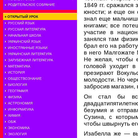
1849 гг. сражался
РОДИТЕЛЬСКОЕ СОБРАНИЕ
юности; и еще он 
»
ОТКРЫТЫЙ УРОК
знал еще мальчишк
РУССКИЙ ЯЗЫК
книгами; все поте
РУССКАЯ ЛИТЕРАТУРА
участие в национ
НАЧАЛЬНАЯ ШКОЛА
занялся там физи
УКРАИНСКИЙ ЯЗЫК
брал его на работу
ИНОСТРАННЫЕ ЯЗЫКИ
в него Малгожате 
УКРАИНСКАЯ ЛИТЕРАТУРА
Не желая, чтобы 
ЗАРУБЕЖНАЯ ЛИТЕРАТУРА
головой уходит в
МАТЕМАТИКА
презирают Вокульс
ИСТОРИЯ
молодости. Но чер
ОБЩЕСТВОЗНАНИЕ
БИОЛОГИЯ
забросив магазин, 
ГЕОГРАФИЯ
Он стал бы вс
ФИЗИКА
двадцатипятилетн
АСТРОНОМИЯ
безумия и отправ
ИНФОРМАТИКА
Сузина, с которы
ХИМИЯ
ОБЖ
чтобы швырнуть ег
ЭКОНОМИКА
Изабелла же — вы
ЭКОЛОГИЯ