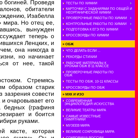
ю богиней. Проведя
ТЕСТЫ ПО ХИМИИ
алонов, обитатели
КАРТОЧКИ С ЗАДАНИЯМИ ПО ОБЩЕЙ И
НЕОРГАНИЧЕСКОЙ ХИМИИ
 рождению, Изабелла
ПРОВЕРОЧНЫЕ РАБОТЫ ПО ХИМИИ
 мира. Но отец ее,
КОНТРОЛЬНЫЕ РАБОТЫ ПО ХИМИИ
авшись, вынужден
ПОДГОТОВКА К ЕГЭ ПО ХИМИИ
ссуждает теперь о
КРОССВОРДЫ ПО ХИМИИ
ившихся Ленцких, и
»
ОБЖ
чем, она никогда в
ЧТО ДЕЛАТЬ ЕСЛИ ...
изни, но начинает
РЕКОРДЫ СТИХИИ
ься от нее, такой
РАБОЧИЕ МАТЕРИАЛЫ К
УРОКАМ ОБЖ В 11 КЛАССЕ
ПРОВЕРОЧНЫЕ РАБОТЫ ПО
ОБЖ
стоком. Стремясь
ТЕСТЫ ПО ОБЖ. 10-11 КЛАССЫ
им образом старик
КРОССВОРДЫ ПО ОБЖ
ез зазрения совести
»
МХК И ИЗО
а и очаровывает его
СОВРЕМЕННАЯ
ЭНЦИКЛОПЕДИЯ ИСКУССТВА
а бедных (графиня
ВЕЛИКИЕ ТЕАТРЫ МИРА
резирает и боится
САМЫЕ ИЗВЕСТНЫЕ
ПАМЯТНИКИ
ибири руками.
МУЗЕЕВ МИРА
й касте, которая
ВЕЛИКИЕ СОКРОВИЩА МИРА
ущее снизу». Он и
СОКРОВИЩА РОССИИ