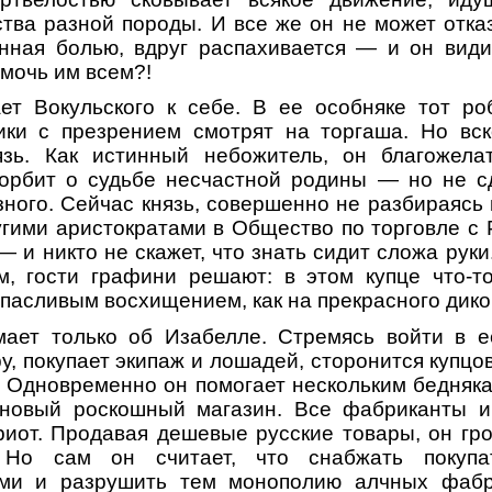
ва разной породы. И все же он не может отка
анная болью, вдруг распахивается — и он види
омочь им всем?!
ет Вокульского к себе. В ее особняке тот роб
ики с презрением смотрят на торгаша. Но вск
язь. Как истинный небожитель, он благожела
корбит о судьбе несчастной родины — но не с
зного. Сейчас князь, совершенно не разбираясь 
угими аристократами в Общество по торговле с 
 и никто не скажет, что знать сидит сложа руки
м, гости графини решают: в этом купце что-т
опасливым восхищением, как на прекрасного дико
мает только об Изабелле. Стремясь войти в ее
, покупает экипаж и лошадей, сторонится купцо
. Одновременно он помогает нескольким бедняка
 новый роскошный магазин. Все фабриканты и 
риот. Продавая дешевые русские товары, он гр
 Но сам он считает, что снабжать покупа
и и разрушить тем монополию алчных фабри