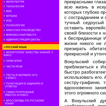
прекрасными глаза
ФИЗКУЛЬТУРА
всю жизнь в иску
ТЕХНОЛОГИЯ
МХК
которых глубоко пр
МУЗЫКА
с состраданием и 
ИЗО
тучный седоусый
ПСИХОЛОГИЯ
оставить европей
КЛАССНОЕ РУКОВОДСТВО
своей близости к 
ВНЕКЛАССНАЯ РАБОТА
к бесприданнице И
АДМИНИСТРАЦИЯ ШКОЛЫ
жизни никого не 
»
РУССКИЙ ЯЗЫК
презирать обитат
МОНИТОРИНГ КАЧЕСТВА ЗНАНИЙ. 5
прекрасной и утонч
КЛАСС
Вокульский соби
ОРФОЭПИЯ
приблизиться к И
ЧАСТИ РЕЧИ
быстро разбогатеет
ТЕСТЫ В ФОРМАТЕ ОГЭ.
использовать его. 
5 КЛАСС
сестру-графиню, 
ПУНКТУАЦИЯ В ЗАДАНИЯХ И
ОТВЕТАХ
вдохновенно зани
этого огромного с
САМОСТОЯТЕЛЬНЫЕ
РАБОТЫ.10 КЛАСС
А Вокульский ду
КРОССВОРДЫ ПО РУССКОМУ
ЯЗЫКУ
«собственной оме