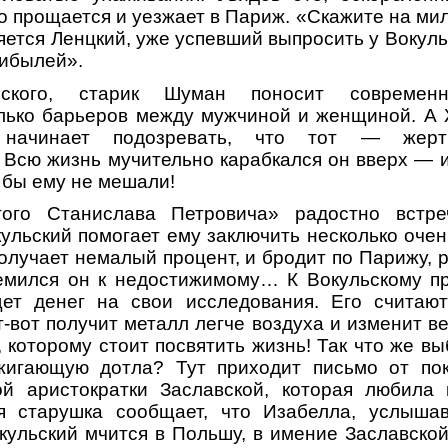
 прощается и уезжает в Париж. «Скажите на мил
яется Ленцкий, уже успевший выпросить у Вокуль
рибылей».
ьского, старик Шуман поносит современн
лько барьеров между мужчиной и женщиной. А 
, начинает подозревать, что тот — жерт
 Всю жизнь мучительно карабкался он вверх — и
 бы ему не мешали!
ого Станислава Петровича» радостно встре
кульский помогает ему заключить несколько очен
получает немалый процент, и бродит по Парижу, 
ремился он к недостижимому… К Вокульскому п
щет денег на свои исследования. Его считаю
т-вот получит металл легче воздуха и изменит в
, которому стоит посвятить жизнь! Так что же вы
игающую дотла? Тут приходит письмо от по
ой аристократки Заславской, которая любила к
 старушка сообщает, что Изабелла, услышав
ульский мчится в Польшу, в имение Заславской