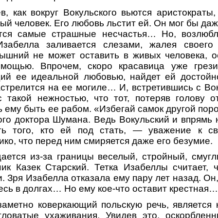
в, как вокруг Вокульского вьются аристократы,
ый человек. Его любовь льстит ей. Он мог бы д
тся самые страшные несчастья… Но, возлюбл
забелла заливается слезами, жалея своего
вышний не может оставить в живых человека, о
мощью. Впрочем, скоро красавица уже грези
ий ее идеальной любовью, найдет ей достойно
застрелится на ее могиле… И, встретившись с Во
 такой нежностью, что тот, потеряв голову о
 ему быть ее рабом. «Избегай самок другой поро
ого доктора Шумана. Ведь Вокульский и впрямь 
ь того, кто ей под стать, — уважение к с
ико, что перед ним смиряется даже его безумие.
ается из-за границы веселый, стройный, смугл
ик Казек Старский. Тетка Изабеллы считает, 
. Зря Изабелла отказала ему пару лет назад. Он
есь в долгах… Но ему кое-что оставит крестная…
заметно коверкающий польскую речь, является
гловатые ухаживания. Увидев это, оскорблен