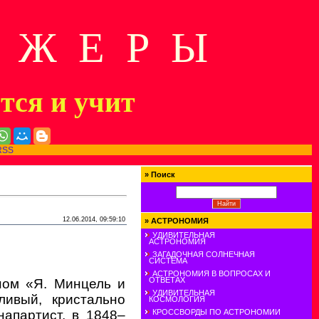
Д Ж Е Р Ы
ится и учит
RSS
»
Поиск
12.06.2014, 09:59:10
»
АСТРОНОМИЯ
УДИВИТЕЛЬНАЯ
АСТРОНОМИЯ
ЗАГАДОЧНАЯ СОЛНЕЧНАЯ
СИСТЕМА
АСТРОНОМИЯ В ВОПРОСАХ И
ОТВЕТАХ
ном «Я. Минцель и
УДИВИТЕЛЬНАЯ
ливый, кристально
КОСМОЛОГИЯ
апартист, в 1848–
КРОССВОРДЫ ПО АСТРОНОМИИ