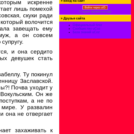
»
Вход на сайт
которым искренне
итает лишь помехой
Войти через uID
Старая форма входа
овская, скуки ради
»
Друзья сайта
, который волочится
Официальный блог
мала завещать ему
Сообщество uCoz
База знаний uCoz
амуж, а он совсем
супругу.
тся, и она сердито
тых девушек стать
забеллу. Ту покинул
нницу Заславской.
ы?! Почва уходит у
 Вокульским. Он же
поступкам, а не по
 мире. У развалин
и она не отвергает
нает захаживать к