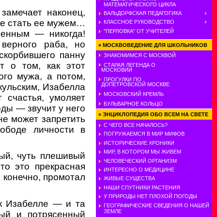
МАТЕМАТИЧЕСКОГО ЦИКЛА
 замечает наконец,
ВАЛЬДОРФСКАЯ ПЕДАГОГИКА
аже стать ее мужем…
КЛАССНОЕ РУКОВОДСТВО
"ПЕРЛОВКА" ОТ УЧИТЕЛЕЙ
енным — никогда!
 верного раба, но
»
МОСКВОВЕДЕНИЕ ДЛЯ ШКОЛЬНИКОВ
скорбившего панну
ЗНАКОМИМСЯ С МОСКВОЙ
т о том, как этот
СТАРАЯ ЛЕГЕНДА О
МОСКОВИИ
го мужа, а потом,
ПРОГУЛКИ ПО
ДОПЕТРОВСКОЙ МОСКВЕ
кульским, Изабелла
МОСКОВСКИЙ КРЕМЛЬ
т счастья, умоляет
БУЛЬВАРНОЕ КОЛЬЦО
ды — звучит у него
»
ЭНЦИКЛОПЕДИЯ ОБО ВСЕМ НА СВЕТЕ
не может запретить
С ЧЕГО ВСЕ НАЧАЛОСЬ?
вободе личности в
ПОГРУЖАЕМСЯ В МИР МИФОВ
ИСТОРИЧЕСКИЕ ХРОНИКИ
МИР, В КОТОРОМ МЫ ЖИВЕМ
ый, чуть плешивый
ЧЕЛОВЕЧЕСКИЙ ОРГАНИЗМ
что это прекрасная
ИНТЕРЕСНО О МЕДИЦИНЕ
, конечно, промотал
ЖИВЫЕ СУЩЕСТВА
НАШИ СПУТНИКИ РАСТЕНИЯ
У ПРИРОДЫ НЕТ ПЛОХОЙ ПОГОДЫ
 к Изабелле — и та
ГЕОГРАФИЧЕСКИЕ СВЕДЕНИЯ О НАШЕЙ
ЗЕМЛЕ
ный и потрясенный