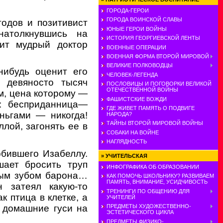
ГОРОДА-ГЕРОИ
ГОРОДА ВОИНСКОЙ СЛАВЫ
годов и позитивист
ЮНЫЕ ГЕРОИ ВОЙНЫ
натолкнувшись на
ИСТОРИЯ ГЕОРГИЕВСКОЙ ЛЕНТЫ
рит мудрый доктор
ВОЕННЫЕ ОПЕРАЦИИ
ВОЕННАЯ ФОРМА ВТОРОЙ МИРОВОЙ
ВЕЛИКИЕ ПОЛКОВОДЦЫ
нибудь оценит его
ЧЕЛОВЕК-ЛЕГЕНДА
а девяносто тысяч
ПОСЛОВИЦЫ И ПОГОВОРКИ ВЕЛИКОЙ
ОТЕЧЕСТВЕННОЙ ВОЙНЫ
, цена которому —
ФАШИСТСКИЕ ВОЖДИ
ю: бесприданница—
ГДЕ ЖИВЕТ ПАМЯТЬ О ПОДВИГЕ
ньгами — никогда!
НАРОДА?
ТАЙНЫ ВТОРОЙ МИРОВОЙ ВОЙНЫ
ллой, загонять ее в
СОБАКИ НА ВОЙНЕ
НАГЛЯДНОСТЬ
рбившего Изабеллу.
»
УЧИТЕЛЬСКАЯ
шает бросить труп
ИНФОГРАФИКА ОБ ОБРАЗОВАНИИ
тым зубом барона…
КАК ПОМОЧЬ ШКОЛЬНИКУ? РАЗВИВАЕМ
ПАМЯТЬ, ВНИМАНИЕ, УСИДЧИВОСТЬ
н затеял какую-то
ТРЕНИНГИ ПО ОБЩЕНИЮ ДЛЯ
к птица в клетке, а
УЧИТЕЛЕЙ
к домашние гуси на
ПРЕДМЕТЫ ХУДОЖЕСТВЕННО-
ЭСТЕТИЧЕСКОГО ЦИКЛА
ПРЕДМЕТЫ ФИЗИКО-