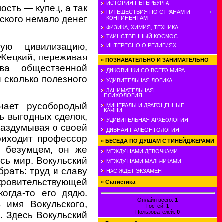
ИСТОРИЯ ПЕТЕРБУРГА
ость — купец, а так
ПУТЕШЕСТВИЯ ПО СТРАНАМ И
ского немало денег
КОНТИНЕНТАМ
ФИЗИКА, ХИМИЯ, ТЕХНИКА
ТАИНСТВЕННЫЙ КОСМОС
ую цивилизацию,
ИНТЕРЕСНО О РЕЛИГИЯХ
Жецкий, переживая
»
ПОЗНАВАТЕЛЬНО И ЗАНИМАТЕЛЬНО
ва общественной
ДИКОВИНКИ СО ВСЕГО МИРА
 сколько полезного
УДИВИТЕЛЬНАЯ ЛОГИКА
ЗАНИМАТЕЛЬНАЯ
ПСИХОЛОГИЯ
чает русобородый
МИНЕРАЛЫ И ДРАГОЦЕННЫЕ
КАМНИ
ь выгодных сделок,
УДИВИТЕЛЬНАЯ АРХЕОЛОГИЯ
раздумывая о своей
ДИВНАЯ ПАЛЕОНТОЛОГИЯ
риходит профессор
»
БЕСЕДА ПО ДУШАМ С ТИНЕЙДЖЕРАМИ
т безумцем, он же
МЕЖДУ НАМИ ДЕВОЧКАМИ
есь мир. Вокульский
МЕЖДУ НАМИ МАЛЬЧИКАМИ
брать: труд и славу
НАС ЖДЕТ ЭКЗАМЕН
кровительствующей
»
Статистика
огда-то его дядю.
Онлайн всего:
1
 имя Вокульского,
Гостей:
1
Пользователей:
0
. Здесь Вокульский