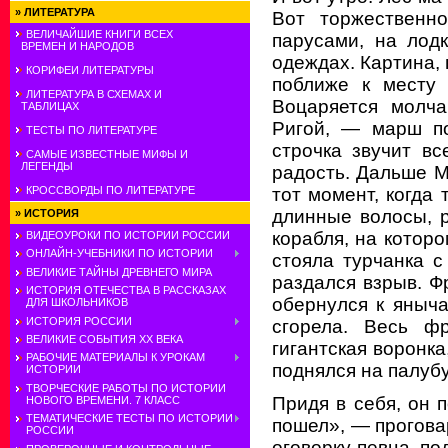
»
ЛИТЕРАТУРА
Вот торжественн
ВЕЛИЧАЙШИЕ КНИГИ ВСЕХ
парусами, на лод
ВРЕМЕН И НАРОДОВ
одеждах. Картина,
КОРИФЕИ ЛИТЕРАТУРЫ
поближе к месту 
ЛИТЕРАТУРА В СХЕМАХ И
Воцаряется молча
ТАБЛИЦАХ
Ригой, — марш по
ТЕСТЫ ПО ЛИТЕРАТУРЕ
строчка звучит в
САМЫЕ ИЗВЕСТНЫЕ МИФЫ И
ЛЕГЕНДЫ
радость. Дальше М
тот момент, когда
КРОССВОРДЫ ПО ЛИТЕРАТУРЕ
длинные волосы, р
»
ИСТОРИЯ
корабля, на которо
ВИДЕОУРОКИ ПО ИСТОРИИ РОССИИ
ОНЛАЙН-УЧЕБНИКИ ПО ИСТОРИИ
стояла турчанка 
ВЕЛИКИЕ ТАЙНЫ ДРЕВНЕГО МИРА
раздался взрыв. Фр
ИСТОРИЯ ОТЕЧЕСТВА В РАССКАЗАХ
обернулся к яныч
ДЛЯ ШКОЛЬНИКОВ
ИСТОРИЯ РОССИИ
сгорела. Весь ф
ВЕЛИКИЕ СОБЫТИЯ ХХ ВЕКА
гигантская воронка
РАБОЧИЕ МАТЕРИАЛЫ К УРОКАМ
поднялся на палубу
ИСТОРИИ
ТВОРЧЕСКИЕ РАБОТЫ ПО ИСТОРИИ
Придя в себя, он 
НОВОГО ВРЕМЕНИ. 7 КЛАСС
ТЕМАТИЧЕСКИЕ ТЕСТЫ ПО ИСТОРИИ
пошел», — прогова
РОССИИ
оговорку певца, по