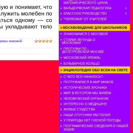
МАТЕМАТИЧЕСКОГО ЦИКЛА
ую и понимает, что
ВАЛЬДОРФСКАЯ ПЕДАГОГИКА
тслужить молебен по
КЛАССНОЕ РУКОВОДСТВО
аться одному — со
"ПЕРЛОВКА" ОТ УЧИТЕЛЕЙ
ы укладывают тело
»
МОСКВОВЕДЕНИЕ ДЛЯ ШКОЛЬНИКОВ
ЗНАКОМИМСЯ С МОСКВОЙ
СТАРАЯ ЛЕГЕНДА О
евры мировой
МОСКОВИИ
ПРОГУЛКИ ПО
ДОПЕТРОВСКОЙ МОСКВЕ
МОСКОВСКИЙ КРЕМЛЬ
БУЛЬВАРНОЕ КОЛЬЦО
»
ЭНЦИКЛОПЕДИЯ ОБО ВСЕМ НА СВЕТЕ
С ЧЕГО ВСЕ НАЧАЛОСЬ?
ПОГРУЖАЕМСЯ В МИР МИФОВ
ИСТОРИЧЕСКИЕ ХРОНИКИ
МИР, В КОТОРОМ МЫ ЖИВЕМ
ЧЕЛОВЕЧЕСКИЙ ОРГАНИЗМ
ИНТЕРЕСНО О МЕДИЦИНЕ
ЖИВЫЕ СУЩЕСТВА
НАШИ СПУТНИКИ РАСТЕНИЯ
У ПРИРОДЫ НЕТ ПЛОХОЙ ПОГОДЫ
ГЕОГРАФИЧЕСКИЕ СВЕДЕНИЯ О НАШЕЙ
ЗЕМЛЕ