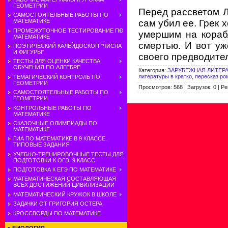
ГЕОМЕТРИИ
Перед рассветом Л
САМОСТОЯТЕЛЬНЫЕ РАБОТЫ ПО
сам убил ее. Грек 
МАТЕМАТИКЕ
ПРОМЕЖУТОЧНОЕ ТЕСТИРОВАНИЕ ПО
умершим на кораб
МАТЕМАТИКЕ
смертью. И вот у
ПОЭТИЧЕСКИЙ КАЛЕЙДОСКОП "ЧИСЛА
И ФИГУРЫ"
своего предводите
ТЕСТЫ ДЛЯ ОЦЕНКИ КАЧЕСТВА
ОБУЧЕНИЯ ПО АЛГЕБРЕ
Категория
:
ЗАРУБЕЖНАЯ ЛИТЕРАТ
литературы в кратко
,
пересказ ро
ТЕМАТИЧЕСКИЙ КОНТРОЛЬ ПО
ГЕОМЕТРИИ
Просмотров
:
568
|
Загрузок
:
0
|
Ре
САМОСТОЯТЕЛЬНЫЕ РАБОТЫ ПО
ГЕОМЕТРИИ
КОНТРОЛЬНЫЕ РАБОТЫ ПО
МАТЕМАТИКЕ
СКАЗОЧНЫЕ ОЛИМПИАДЫ ПО
МАТЕМАТИКЕ
ГИА ПО МАТЕМАТИКЕ В 9 КЛАССЕ.
ТИПОВЫЕ ЗАДАНИЯ
УЧЕБНО-ТРЕНИРОВОЧНЫЕ ТЕСТЫ ДЛЯ
ПОДГОТОВКИ К ОГЭ. 9 КЛАСС
ПОДГОТОВКА К ЕГЭ ПО МАТЕМАТИКЕ
МАТЕМАТИЧЕСКАЯ СОСТАВЛЯЮЩАЯ
ВСЕХ ДОСТИЖЕНИЙ ЦИВИЛИЗАЦИИ
МАТЕМАТИЧЕСКИЙ КРУЖОК В ШКОЛЕ
ЗАДАЧКИ ОТ ГРИГОРИЯ ОСТЕРА
КРОССВОРДЫ ПО МАТЕМАТИКЕ