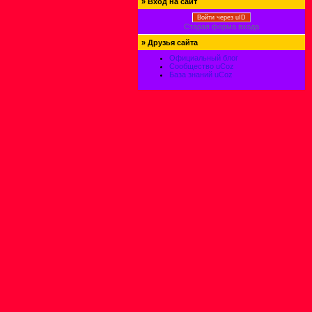
»
Вход на сайт
Войти через uID
Старая форма входа
»
Друзья сайта
Официальный блог
Сообщество uCoz
База знаний uCoz