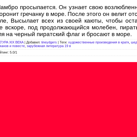
амбро просыпается. Он узнает свою возлюбленн
хоронит гречанку в море. После этого он велит о
ле, Высылает всех из своей каюты, чтобы ост
же вскоре, под продолжающийся молебен, пират
ля на черный пиратский флаг и бросают в море.
УРА XIX ВЕКА
|
Добавил
:
tineydgers
|
Теги
:
художественные произведения в кратк
,
шед
манов и повесте
,
зарубежная литература 19 в
йтинг
:
5.0
/
1