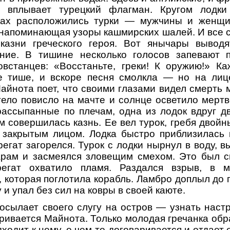
о вплывает турецкий флагман. Кругом лодки
ках расположились турки — мужчины и женщ
 напоминающая узоры кашмирских шалей. И все 
казни греческого героя. Вот янычары выводя
ние. В тишине несколько голосов запевают 
встанцев: «Восстаньте, греки! К оружию!» К
се тише, и вскоре песня смолкла — но на лиц
айнота поет, что своими глазами видел смерть м
 тело повисло на мачте и солнце осветило мертв
ассыпанные по плечам, одна из лодок вдруг д
м совершилась казнь. Ее вел турок, гребя двой
с закрытым лицом. Лодка быстро приблизилась 
егат загорелся. Турок с лодки нырнул в воду, 
арам и засмеялся зловещим смехом. Это был с
регат охватило пламя. Раздался взрыв, в м
, которая поглотила корабль. Ламбро доплыл до 
 и упал без сил на ковры в своей каюте.
посылает своего слугу на остров — узнать настр
ривается Майнота. Только молодая гречанка об
дходит к нему, о чем-то договаривается и отдае