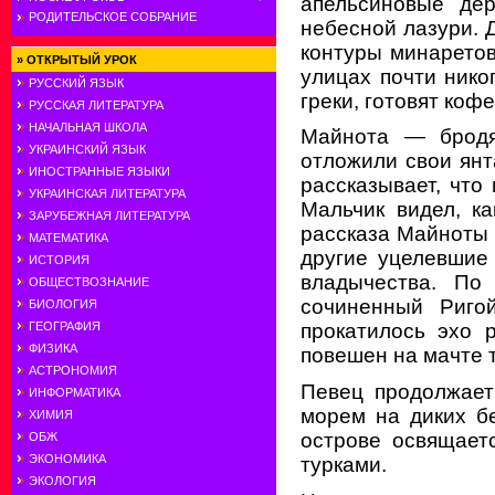
апельсиновые де
РОДИТЕЛЬСКОЕ СОБРАНИЕ
небесной лазури. 
контуры минаретов
»
ОТКРЫТЫЙ УРОК
улицах почти нико
РУССКИЙ ЯЗЫК
греки, готовят кофе
РУССКАЯ ЛИТЕРАТУРА
НАЧАЛЬНАЯ ШКОЛА
Майнота — бродяч
УКРАИНСКИЙ ЯЗЫК
отложили свои янт
ИНОСТРАННЫЕ ЯЗЫКИ
рассказывает, что
УКРАИНСКАЯ ЛИТЕРАТУРА
Мальчик видел, к
ЗАРУБЕЖНАЯ ЛИТЕРАТУРА
рассказа Майноты 
МАТЕМАТИКА
другие уцелевшие 
ИСТОРИЯ
владычества. По 
ОБЩЕСТВОЗНАНИЕ
сочиненный Риго
БИОЛОГИЯ
ГЕОГРАФИЯ
прокатилось эхо 
ФИЗИКА
повешен на мачте 
АСТРОНОМИЯ
Певец продолжает
ИНФОРМАТИКА
морем на диких б
ХИМИЯ
острове освящает
ОБЖ
ЭКОНОМИКА
турками.
ЭКОЛОГИЯ