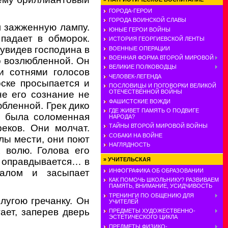
ГОРОДА-ГЕРОИ
ГОРОДА ВОИНСКОЙ СЛАВЫ
л зажженную лампу.
ЮНЫЕ ГЕРОИ ВОЙНЫ
падает в обморок.
ИСТОРИЯ ГЕОРГИЕВСКОЙ ЛЕНТЫ
 увидев господина в
ВОЕННЫЕ ОПЕРАЦИИ
ВОЕННАЯ ФОРМА ВТОРОЙ МИРОВОЙ
о возлюбленной. Он
ВЕЛИКИЕ ПОЛКОВОДЦЫ
и сотнями голосов
ЧЕЛОВЕК-ЛЕГЕНДА
ске просыпается и
ПОСЛОВИЦЫ И ПОГОВОРКИ ВЕЛИКОЙ
ОТЕЧЕСТВЕННОЙ ВОЙНЫ
не его сознание не
ФАШИСТСКИЕ ВОЖДИ
юбленной. Грек дико
ГДЕ ЖИВЕТ ПАМЯТЬ О ПОДВИГЕ
ке была соломенная
НАРОДА?
еков. Они молчат.
ТАЙНЫ ВТОРОЙ МИРОВОЙ ВОЙНЫ
СОБАКИ НА ВОЙНЕ
лы мести, они поют
НАГЛЯДНОСТЬ
 волю. Голова его
»
УЧИТЕЛЬСКАЯ
, оправдывается… в
ИНФОГРАФИКА ОБ ОБРАЗОВАНИИ
жалом и засыпает
КАК ПОМОЧЬ ШКОЛЬНИКУ? РАЗВИВАЕМ
ПАМЯТЬ, ВНИМАНИЕ, УСИДЧИВОСТЬ
ТРЕНИНГИ ПО ОБЩЕНИЮ ДЛЯ
лугою гречанку. Он
УЧИТЕЛЕЙ
ает, заперев дверь
ПРЕДМЕТЫ ХУДОЖЕСТВЕННО-
ЭСТЕТИЧЕСКОГО ЦИКЛА
ПРЕДМЕТЫ ФИЗИКО-