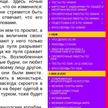
ище. Здесь ночью
ТЕСТЫ ПО ХИМИИ
, что он изменился:
КАРТОЧКИ С ЗАДАНИЯМИ ПО ОБЩЕЙ И
НЕОРГАНИЧЕСКОЙ ХИМИИ
 не стремится быть
ПРОВЕРОЧНЫЕ РАБОТЫ ПО ХИМИИ
отвечает, что его
КОНТРОЛЬНЫЕ РАБОТЫ ПО ХИМИИ
ловами.
ПОДГОТОВКА К ЕГЭ ПО ХИМИИ
КРОССВОРДЫ ПО ХИМИИ
н кем-то проклят, а
»
ОБЖ
ла величием своих
ЧТО ДЕЛАТЬ ЕСЛИ ...
ают у него только
РЕКОРДЫ СТИХИИ
да пуля разрывает
РАБОЧИЕ МАТЕРИАЛЫ К
да же пуля сражает
УРОКАМ ОБЖ В 11 КЛАССЕ
сть. Возлюбленная
ПРОВЕРОЧНЫЕ РАБОТЫ ПО
ОБЖ
вые будни, он любит
ТЕСТЫ ПО ОБЖ. 10-11 КЛАССЫ
своему лицу другое,
КРОССВОРДЫ ПО ОБЖ
 они были вместе.
»
МХК И ИЗО
жить в монастыре,
СОВРЕМЕННАЯ
ЭНЦИКЛОПЕДИЯ ИСКУССТВА
авсегда скроется в
ВЕЛИКИЕ ТЕАТРЫ МИРА
 на берег одетой в
САМЫЕ ИЗВЕСТНЫЕ
турком, тоже будет
ПАМЯТНИКИ
МУЗЕЕВ МИРА
ВЕЛИКИЕ СОКРОВИЩА МИРА
ранцузские корабли.
СОКРОВИЩА РОССИИ