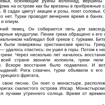
ревья, осеняющие руины колоннад, вершины 
Дома на острове как бы врезаны в прибрежные с
. В садах цветут акации и розы, поют соловьи. 
го нет. Турки проводят вечернее время в банях
 и опиум.
ий певец. Он собирается петь для завсегд
арные мундштуки. Пение грека обращено к его
 мальчиком наблюдал бой греков с турками. Бит
ак были повержены христианские кресты. Гре
— удалось спастись: он ушел в горы. Потом к н
греки. Через несколько лет началось восстани
всей стране звонили колокола, греки пели
й. Вскоре восстание было подавлено. И во
рыданий: Рига схвачен, турки объявили о его
турецкого фрегата,
 свою песню. Он поет о монастыре, располо
ерегах скалистого острова Ипсар. Монастырски
ся лучами утреннего солнца. Время от време