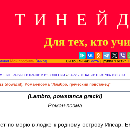
Т И Н Е Й 
Для тех, кто уч
авная
Мой профиль
Выход
Вы вошли как
Гость
| Группа "
Гости
" |
Я ЛИТЕРАТУРЫ В КРАТКОМ ИЗЛОЖЕНИИ
»
ЗАРУБЕЖНАЯ ЛИТЕРАТУРА XIX ВЕКА
z Slowacid). Роман-поэма "Ламбро, греческий повстанец"
(Lambro, powstanca grecki)
Роман-поэма
ет по морю в лодке к родному острову Ипсар. 