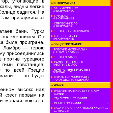
гор, утопающие в
»
ИНФОРМАТИКА
калы, видны легкие
ЗАНИМАТЕЛЬНАЯ
Солнце садится. На
ИНФОРМАТИКА
К УРОКАМ
. Там прислуживают
ИНФОРМАТИКИ
СПРАВОЧНИК ПО
ИНФОРМАТИКЕ
атаев бани. Турки
ТЕСТЫ ПО ИНФОРМАТИКЕ
 соплеменникам. Он
КРОССВОРДЫ ПО
ИНФОРМАТИКЕ
ва была проиграна.
»
ОБЩЕСТВОЗНАНИЕ
ку Ламбро — герою
РАБОЧИЕ МАТЕРИАЛЫ К
УРОКАМ В 7 КЛАССЕ
ему присоединились
ТЕСТЫ. 9 КЛАСС
е против турецкого
САМОСТОЯТЕЛЬНЫЕ
 гимн повстанцев,
РАБОТЫ. 9 КЛАСС
т по всей Греции
КОНТРОЛЬНЫЕ РАБОТЫ В
ФОРМАТЕ ЕГЭ
 казни — он будет
ШКОЛЬНЫЕ ОЛИМПИАДЫ
ПО ОБЩЕСТВОВЕДЕНИЮ
»
ХИМИЯ
женном высоко над
РАБОЧИЕ МАТЕРИАЛЫ К УРОКАМ
й крест первым на
ХИМИИ
УДИВИТЕЛЬНАЯ ХИМИЯ
ни монахи воюют с
ОПЫТЫ ПО ХИМИИ
ЗАДАЧИ ПО ОРГАНИЧЕСКОЙ ХИМИИ. 10-
11 КЛАССЫ