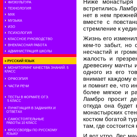
Ниже монастыря 
ФИЗКУЛЬТУРА
встретились Ламбро
ТЕХНОЛОГИЯ
нет в нем прежней
МХК
вместе с повстан
МУЗЫКА
ИЗО
стремление к уеди
ПСИХОЛОГИЯ
Жизнь его изменила
КЛАССНОЕ РУКОВОДСТВО
кем-то забыт, но
ВНЕКЛАССНАЯ РАБОТА
несчастий и гром
АДМИНИСТРАЦИЯ ШКОЛЫ
жалость и презре
»
РУССКИЙ ЯЗЫК
древесину мачты и
МОНИТОРИНГ КАЧЕСТВА ЗНАНИЙ. 5
одного из его то
КЛАСС
внимает каждому ег
ОРФОЭПИЯ
и помнит ее, что и
ЧАСТИ РЕЧИ
более мягкое и р
ТЕСТЫ В ФОРМАТЕ ОГЭ.
Ламбро просит де
5 КЛАСС
откуда она будет 
ПУНКТУАЦИЯ В ЗАДАНИЯХ И
монастырских стен
ОТВЕТАХ
костюм богатой ту
САМОСТОЯТЕЛЬНЫЕ
РАБОТЫ.10 КЛАСС
там, где состоится 
КРОССВОРДЫ ПО РУССКОМУ
ЯЗЫКУ
И вот утро. Лес ма