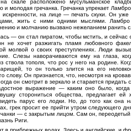
на скале расположено мусульманское кладб
 и молодая гречанка. Гречанка упрекает Ламбро
 искренности, на лице — печать скуки. Он уже
цами, жить с ними одними мыслями. Ламбро 
нению и молчанию вызвано нежеланием ранить с
сь — он стал пиратом, чтобы мстить, и сейчас о
 он не хочет разжигать пламя любовного факе
кой молвой о своих преступлениях. Люди вызыв
ние. Слезы наворачиваются ему на глаза, ког
з ствола тополя, что рос у него на родине. Ког
варищей, то он только злится на его неловко
о слову. Он признается, что, несмотря на крова
ногда он смотрит в зеркало и старается придать 
адостное выражение — каким оно было, когда
вушку сторониться общества, предлагает ей 
видеть парус его лодки. Но, до того как она н
ах, грек просит ее прийти утром следующего дня
рчанки — с закрытым лицом. Сам он, переодетый 
казнь Риги.
чт в прибрежных водах. Здесь и английские, и ф