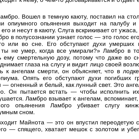
Ламбро. Вошел в темную каюту, поставил на сто
ии опиумного опьянения выходит на палубу и 
го и несут в каюту. Слуга вскрикивает от ужаса,
бро в полусознании узнает голос — это голос ег
это или во сне. Его обступают духи умерших 
 ты не умер, когда все умирали?» Ламбро в то
ь ему смертельную дозу, потому что даже во с
днимает глаза на слугу и видит лицо своей возл
ь к ангелам смерти, он объясняет, что в лод
опиума. Опять его обступают духи погибших гр
 — огненный и белый, как лунный свет. Это анге
о. Он пытается встать — чтобы исполнить их
лушается. Ламбро взывает к ангелам, вспоминает
ного опьянения Ламбро убивает слугу кин
умным сном.
входит Майнота — это он впустил переодетую с
его — спящего, хватает мешок с золотом и убег