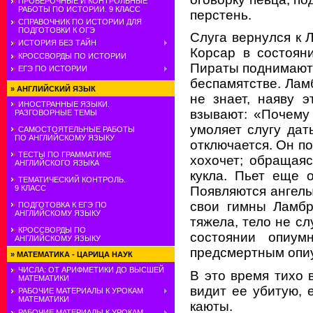
ПРОВЕРОЧНЫЕ И КОНТРОЛЬНЫЕ
РАБОТЫ ПО ИСТОРИИ. 9 КЛАСС
перстень.
СПРАВОЧНИК ПО ИСТОРИИ ДЛЯ
ПОДГОТОВКИ К ОГЭ
Слуга вернулся к 
ИСТОРИЯ БЕЗ ТАЙН
Корсар в состоян
КРОССВОРДЫ ПО ИСТОРИИ
Пираты поднимают е
ЕГЭ ПО ИСТОРИИ
беспамятстве. Лам
»
АНГЛИЙСКИЙ ЯЗЫК
не знает, наяву 
ИНОСТРАННЫЕ ЯЗЫКИ.
взывают: «Почему
РАЗГОВОРНЫЕ ТЕМЫ
умоляет слугу дат
САМОСТОЯТЕЛЬНЫЕ РАБОТЫ
ПО АНГЛИЙСКОМУ ЯЗЫКУ
отключается. Он по
ТЕСТЫ ПО ГРАММАТИКЕ
хохочет; обращаяс
АНГЛИЙСКОГО ЯЗЫКА
кукла. Пьет еще 
ТЕМАТИЧЕСКИЙ КОНТРОЛЬ.
9 КЛАСС
Появляются ангелы
свои гимны Ламбр
ПОДГОТОВКА К ЕГЭ ПО
АНГЛИЙСКОМУ ЯЗЫКУ
тяжела, тело не с
КРОССВОРДЫ ПО
состоянии опиум
АНГЛИЙСКОМУ ЯЗЫКУ
предсмертным опи
»
МАТЕМАТИКА - ЦАРИЦА НАУК
ЧИСЛА: ОТ АРИФМЕТИКИ ДО ВЫСШЕЙ
В это время тихо 
МАТЕМАТИКИ
видит ее убитую, 
РАБОЧИЕ МАТЕРИАЛЫ К УРОКАМ
МАТЕМАТИКИ
каюты.
РАБОЧИЕ МАТЕРИАЛЫ К УРОКАМ