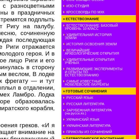
 с разноцветными
ИЗО-СТУДИЯ
ины в праздничных
КРОССВОРДЫ ПО МХК
стремятся подплыть
»
ЕСТЕСТВОЗНАНИЕ
т Ригу на палубу.
ЕСТЕСТВОЗНАНИЕ. БАЗОВЫЙ
УРОВЕНЬ. 10 КЛАСС
песню, сочиненную
УДИВИТЕЛЬНАЯ ИСТОРИЯ
ЗЕМЛИ
аждая последующая
ИСТОРИЯ ОСВОЕНИЯ ЗЕМЛИ
е Риги отражается
ВЕЛИЧАЙШИЕ
олодого героя. И в
АРХЕОЛОГИЧЕСКИЕ ОТКРЫТИЯ
ое лицо Риги и его
УДИВИТЕЛЬНЫЕ ОТКРЫТИЯ
УЧЕНЫХ
винулась в сторону
РАЗВИВАЮШИЕ ЭКСПЕРИМЕНТЫ
И ОПЫТЫ ПО
ным веслом, В лодке
ЕСТЕСТВОЗНАНИЮ
к фрегату — и тут
САМЫЕ ИЗВЕСТНЫЕ
НОБЕЛЕВСКИЕ ЛАУРЕАТЫ
выплыл в отдалении,
»
ГОТОВЫЕ СОЧИНЕНИЯ
мех Ламбро. Лодка
РУССКИЙ ЯЗЫК
оре образовалась
РУССКАЯ ЛИТЕРАТУРА
пиратского корабля,
ЗАРУБЕЖНАЯ ЛИТЕРАТУРА
(на русск.яз.)
УКРАИНСКИЙ ЯЗЫК
оения греков. «И я
УКРАИНСКАЯ ЛИТЕРАТУРА
ращает внимание на
ПРИКОЛЫ ИЗ СОЧИНЕНИЙ
т ему бриллиантовый
»
ПАТРИОТИЧЕСКОЕ ВОСПИТАНИЕ