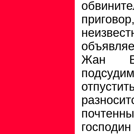
обвинит
приговор,
неизвест
объявляе
Жан В
подсуд
отпуст
разносит
почте
господ