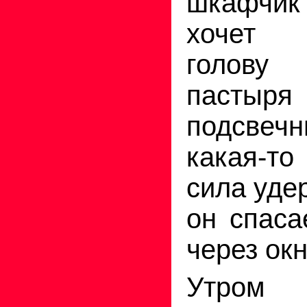
шкафчик 
хочет 
голов
пастыр
подсве
какая-т
сила уде
он спаса
через окн
Утром