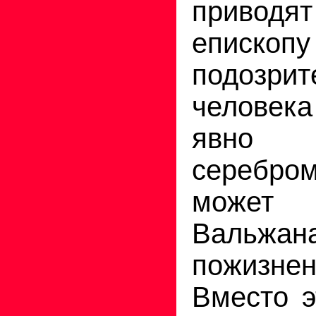
приводя
еписко
подозрит
человека
явно 
серебро
может 
Валь
пожизнен
Вместо э