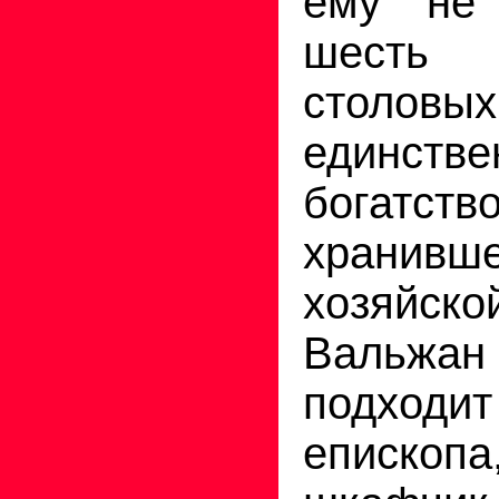
ему не
шесть 
столовы
единстве
богатст
храни
хозяйск
Вальжан
подходи
епископа