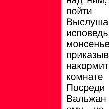
пойти 
Выслуш
исповедь
монсень
приказыв
накорм
комнате
Посред
Вальжан 