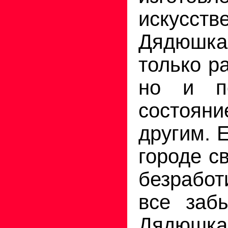
искусств
Дядюшк
только р
но и п
состоя
другим. 
городе с
безработ
все заб
Дядюш