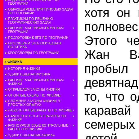
ГЕОГРАФИИ
хотя он 
ОБРАЗЦЫ РЕШЕНИЯ ТИПОВЫХ ЗАДАЧ
ПО ГЕОГРАФИИ
ПРАКТИКУМ ПО РЕШЕНИЮ
полновес
ГЕОГРАФИЧЕСКИХ ЗАДАЧ
РАБОЧИЕ МАТЕРИАЛЫ К УРОКАМ
ГЕОГРАФИИ
Этого че
ПОДГОТОВКА К ЕГЭ ПО ГЕОГРАФИИ
БИОСФЕРА И ЭКОЛОГИЧЕСКАЯ
ПОЛИТИКА
Жан Ва
КРОССВОРДЫ ПО ГЕОГРАФИИ
»
ФИЗИКА
пробыл
ИСТОРИЯ ФИЗИКИ
УДИВИТЕЛЬНАЯ ФИЗИКА
девятнад
РАБОЧИЕ МАТЕРИАЛЫ К УРОКАМ
ФИЗИКИ
ОТКРЫВАЕМ ЗАКОНЫ ФИЗИКИ
то, что 
ОПОРНЫЕ СХЕМЫ ПО ФИЗИКЕ
СЛОЖНЫЕ ЗАКОНЫ ФИЗИКИ В
ПРОСТЫХ ОПЫТАХ
карава
ЛАБОРАТОРНЫЕ РАБОТЫ ПО ФИЗИКЕ
САМОСТОЯТЕЛЬНЫЕ РАБОТЫ ПО
семеры
ФИЗИКЕ
РАЗНОУРОВНЕВЫЕ КОНТРОЛЬНЫЕ
РАБОТЫ ПО ФИЗИКЕ
дете
УДИВИТЕЛЬНАЯ МЕХАНИКА