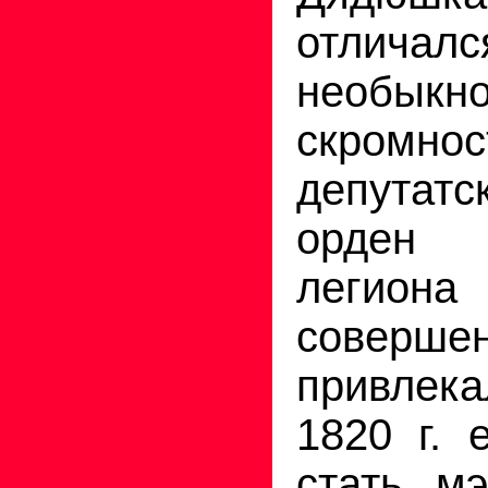
отличалс
необыкн
скромн
депутатс
орден 
леги
совер
привле
1820 г. 
стать мэ