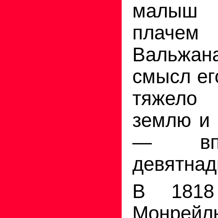
малыш 
плачем 
Вальжа
смысл ег
тяжело
землю и 
— вп
девятнад
В 1818
Монрейль