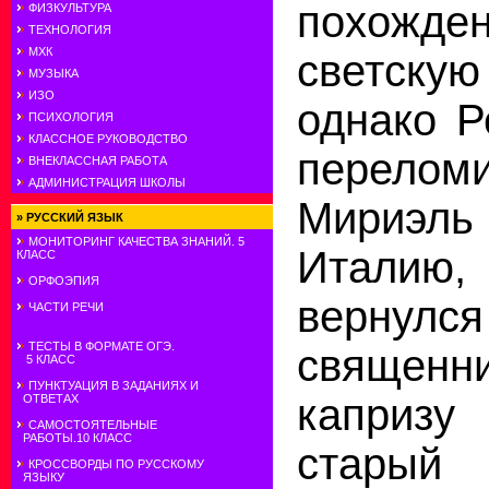
похожд
ФИЗКУЛЬТУРА
ТЕХНОЛОГИЯ
МХК
светск
МУЗЫКА
ИЗО
однако Р
ПСИХОЛОГИЯ
КЛАССНОЕ РУКОВОДСТВО
перело
ВНЕКЛАССНАЯ РАБОТА
АДМИНИСТРАЦИЯ ШКОЛЫ
Мириэл
»
РУССКИЙ ЯЗЫК
МОНИТОРИНГ КАЧЕСТВА ЗНАНИЙ. 5
Итали
КЛАСС
ОРФОЭПИЯ
верн
ЧАСТИ РЕЧИ
ТЕСТЫ В ФОРМАТЕ ОГЭ.
священ
5 КЛАСС
ПУНКТУАЦИЯ В ЗАДАНИЯХ И
каприз
ОТВЕТАХ
САМОСТОЯТЕЛЬНЫЕ
РАБОТЫ.10 КЛАСС
старый
КРОССВОРДЫ ПО РУССКОМУ
ЯЗЫКУ