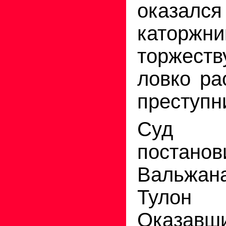
оказал
каторжн
торжес
ловко ра
преступн
Суд п
постано
Вальжана
Тулон 
Оказа