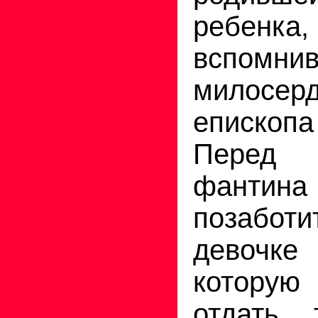
ребенка,
вспомни
милосерд
еписко
Перед
фантина
позаботи
девочк
которую
отдать 