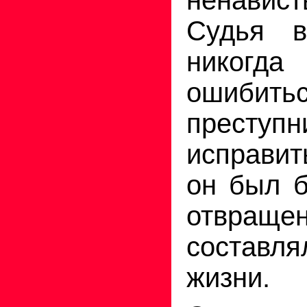
Судья в
никог
ошиб
прес
исправи
он был б
отвраще
составля
жизни.