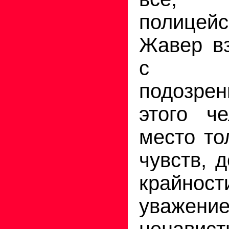
полице
Жавер вз
с к
подозре
этого ч
место то
чувств, 
край
уважени
ненавис