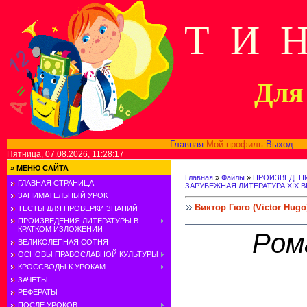
Т И 
Для 
Главная
Мой профиль
Выход
В
Пятница, 07.08.2026, 11:28:17
»
МЕНЮ САЙТА
Главная
»
Файлы
»
ПРОИЗВЕДЕНИ
ГЛАВНАЯ СТРАНИЦА
ЗАРУБЕЖНАЯ ЛИТЕРАТУРА XIX В
ЗАНИМАТЕЛЬНЫЙ УРОК
Виктор Гюго (Victor Hug
ТЕСТЫ ДЛЯ ПРОВЕРКИ ЗНАНИЙ
ПРОИЗВЕДЕНИЯ ЛИТЕРАТУРЫ В
КРАТКОМ ИЗЛОЖЕНИИ
Ром
ВЕЛИКОЛЕПНАЯ СОТНЯ
ОСНОВЫ ПРАВОСЛАВНОЙ КУЛЬТУРЫ
КРОССВОДЫ К УРОКАМ
ЗАЧЕТЫ
РЕФЕРАТЫ
ПОСЛЕ УРОКОВ