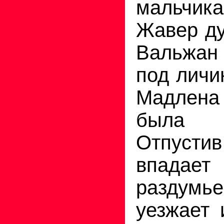
мальчи
Жавер ду
Вальжан
под личи
Мадлен
была
Отпустив
впадае
раздум
уезжает 