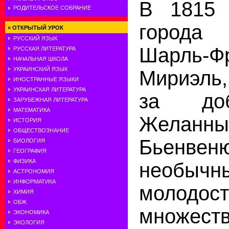
В 1815 
РОДИТЕЛЬСКОЕ СОБРАНИЕ
города
»
ОТКРЫТЫЙ УРОК
РУССКИЙ ЯЗЫК
Шарль-Ф
РУССКАЯ ЛИТЕРАТУРА
НАЧАЛЬНАЯ ШКОЛА
УКРАИНСКИЙ ЯЗЫК
Мириэль
ИНОСТРАННЫЕ ЯЗЫКИ
УКРАИНСКАЯ ЛИТЕРАТУРА
за до
ЗАРУБЕЖНАЯ ЛИТЕРАТУРА
МАТЕМАТИКА
Жела
ИСТОРИЯ
ОБЩЕСТВОЗНАНИЕ
Бьенв
БИОЛОГИЯ
ГЕОГРАФИЯ
ФИЗИКА
необычн
АСТРОНОМИЯ
ИНФОРМАТИКА
молод
ХИМИЯ
ОБЖ
множест
ЭКОНОМИКА
ЭКОЛОГИЯ