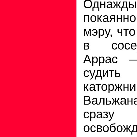
Однаж
покаян
мэру, чт
в сосе
Аррас 
судит
каторж
Вальжа
сраз
освобожд