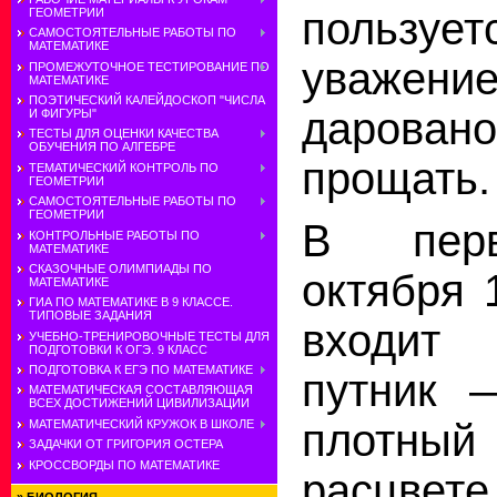
пользуе
ГЕОМЕТРИИ
САМОСТОЯТЕЛЬНЫЕ РАБОТЫ ПО
МАТЕМАТИКЕ
уважен
ПРОМЕЖУТОЧНОЕ ТЕСТИРОВАНИЕ ПО
МАТЕМАТИКЕ
ПОЭТИЧЕСКИЙ КАЛЕЙДОСКОП "ЧИСЛА
дарован
И ФИГУРЫ"
ТЕСТЫ ДЛЯ ОЦЕНКИ КАЧЕСТВА
ОБУЧЕНИЯ ПО АЛГЕБРЕ
прощать.
ТЕМАТИЧЕСКИЙ КОНТРОЛЬ ПО
ГЕОМЕТРИИ
САМОСТОЯТЕЛЬНЫЕ РАБОТЫ ПО
ГЕОМЕТРИИ
В перв
КОНТРОЛЬНЫЕ РАБОТЫ ПО
МАТЕМАТИКЕ
СКАЗОЧНЫЕ ОЛИМПИАДЫ ПО
октября 
МАТЕМАТИКЕ
ГИА ПО МАТЕМАТИКЕ В 9 КЛАССЕ.
ТИПОВЫЕ ЗАДАНИЯ
входит
УЧЕБНО-ТРЕНИРОВОЧНЫЕ ТЕСТЫ ДЛЯ
ПОДГОТОВКИ К ОГЭ. 9 КЛАСС
ПОДГОТОВКА К ЕГЭ ПО МАТЕМАТИКЕ
путник 
МАТЕМАТИЧЕСКАЯ СОСТАВЛЯЮЩАЯ
ВСЕХ ДОСТИЖЕНИЙ ЦИВИЛИЗАЦИИ
плотны
МАТЕМАТИЧЕСКИЙ КРУЖОК В ШКОЛЕ
ЗАДАЧКИ ОТ ГРИГОРИЯ ОСТЕРА
КРОССВОРДЫ ПО МАТЕМАТИКЕ
расцве