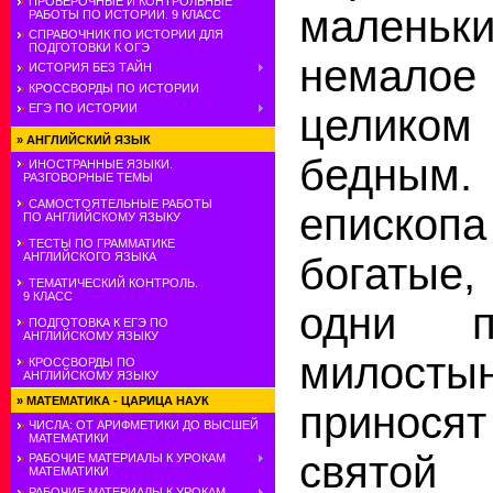
ПРОВЕРОЧНЫЕ И КОНТРОЛЬНЫЕ
маленьк
РАБОТЫ ПО ИСТОРИИ. 9 КЛАСС
СПРАВОЧНИК ПО ИСТОРИИ ДЛЯ
ПОДГОТОВКИ К ОГЭ
немалое 
ИСТОРИЯ БЕЗ ТАЙН
КРОССВОРДЫ ПО ИСТОРИИ
целико
ЕГЭ ПО ИСТОРИИ
»
АНГЛИЙСКИЙ ЯЗЫК
бедным
ИНОСТРАННЫЕ ЯЗЫКИ.
РАЗГОВОРНЫЕ ТЕМЫ
САМОСТОЯТЕЛЬНЫЕ РАБОТЫ
епископ
ПО АНГЛИЙСКОМУ ЯЗЫКУ
ТЕСТЫ ПО ГРАММАТИКЕ
богатые
АНГЛИЙСКОГО ЯЗЫКА
ТЕМАТИЧЕСКИЙ КОНТРОЛЬ.
9 КЛАСС
одни п
ПОДГОТОВКА К ЕГЭ ПО
АНГЛИЙСКОМУ ЯЗЫКУ
милосты
КРОССВОРДЫ ПО
АНГЛИЙСКОМУ ЯЗЫКУ
»
МАТЕМАТИКА - ЦАРИЦА НАУК
принос
ЧИСЛА: ОТ АРИФМЕТИКИ ДО ВЫСШЕЙ
МАТЕМАТИКИ
свято
РАБОЧИЕ МАТЕРИАЛЫ К УРОКАМ
МАТЕМАТИКИ
РАБОЧИЕ МАТЕРИАЛЫ К УРОКАМ