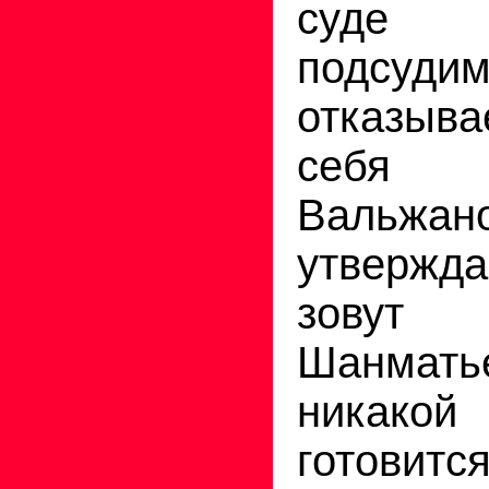
суде 
подсуд
отказыва
себя
Валь
утвержд
зовут
Шанматье
никакой
готови