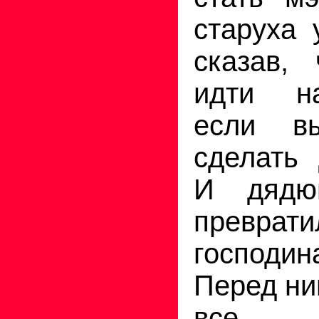
старуха 
сказав, 
идти н
если в
сделать 
И дядю
превр
господи
Перед ни
все, 