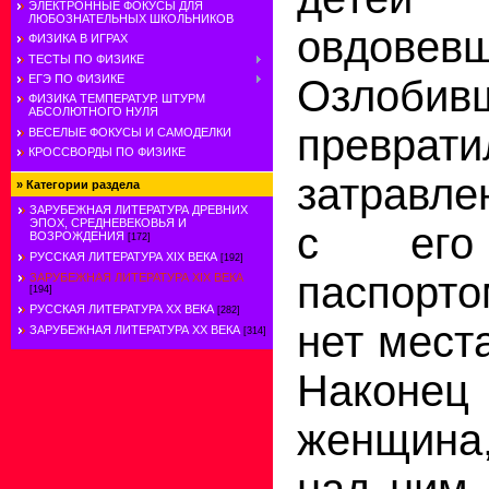
ЭЛЕКТРОННЫЕ ФОКУСЫ ДЛЯ
ЛЮБОЗНАТЕЛЬНЫХ ШКОЛЬНИКОВ
овдовев
ФИЗИКА В ИГРАХ
ТЕСТЫ ПО ФИЗИКЕ
Озлоби
ЕГЭ ПО ФИЗИКЕ
ФИЗИКА ТЕМПЕРАТУР. ШТУРМ
АБСОЛЮТНОГО НУЛЯ
преврати
ВЕСЕЛЫЕ ФОКУСЫ И САМОДЕЛКИ
КРОССВОРДЫ ПО ФИЗИКЕ
затравле
»
Категории раздела
ЗАРУБЕЖНАЯ ЛИТЕРАТУРА ДРЕВНИХ
ЭПОХ, СРЕДНЕВЕКОВЬЯ И
с его
ВОЗРОЖДЕНИЯ
[172]
РУССКАЯ ЛИТЕРАТУРА XIX ВЕКА
[192]
паспорт
ЗАРУБЕЖНАЯ ЛИТЕРАТУРА XIX ВЕКА
[194]
РУССКАЯ ЛИТЕРАТУРА XX ВЕКА
[282]
нет мест
ЗАРУБЕЖНАЯ ЛИТЕРАТУРА ХХ ВЕКА
[314]
Наконе
женщина
над ним,