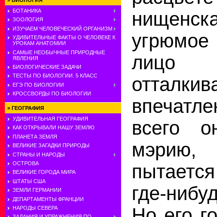
»
БИОЛОГИЯ
БОТАНИКА
нищенск
ЗООЛОГИЯ
ИЗУЧАЕМ ЧЕЛОВЕЧЕСКИЙ ОРГАНИЗМ
угрюмое
УДИВИТЕЛЬНЫЕ ФАКТЫ О ЧЕЛОВЕКЕ К
УРОКАМ АНАТОМИИ
САМЫЕ НЕОБЫЧНЫЕ ПРИРОДНЫЕ
лицо п
ЯВЛЕНИЯ
БИОЛОГИЧЕСКИЕ ЗАДАЧИ
ТЕСТЫ ПО БИОЛОГИИ. 5 КЛАСС
отталки
ЕГЭ ПО БИОЛОГИИ
КРОССВОРДЫ ПО БИОЛОГИИ
впечатл
»
ГЕОГРАФИЯ
УДИВИТЕЛЬНАЯ ГЕОГРАФИЯ
всего о
КАК ОТКРЫВАЛИ НАШУ ЗЕМЛЮ
ПЛАНЕТА ЗЕМЛЯ
мэрию
ВЕЛИКИЕ ЗАГАДКИ ПРИРОДЫ
СТРАНЫ И НАРОДЫ
ОСТРОВА
пытаетс
ВЕЛИКИЕ ГОРОДА МИРА
ШТАТЫ США
где-нибу
ЗЕМЛИ ГЕРМАНИИ
ДЕПАРТАМЕНТЫ ФРАНЦИИ
Но его г
НАРОДЫ СЕВЕРА
ЗАДАНИЯ И УПРАЖНЕНИЯ ПО