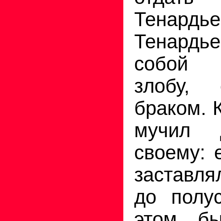
Тенард
Тенардь
собой 
злобу, 
браком. 
мучил 
своему: 
заставл
до полу
этом бы