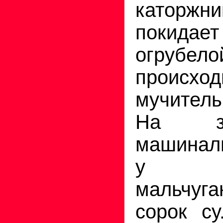
каторжн
покидает
огруб
происхо
мучител
На з
машинал
у вст
мальчуг
сорок су