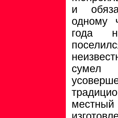
и обяз
одному ч
года н
поселилс
неизвест
сумел
усоверше
традици
местный
изготовл