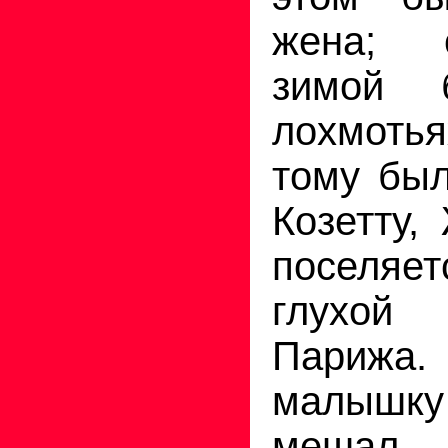
жена; 
зимой 
лохмотья
тому был
Козетту,
поселяе
глухо
Парижа
малышку 
мешал 