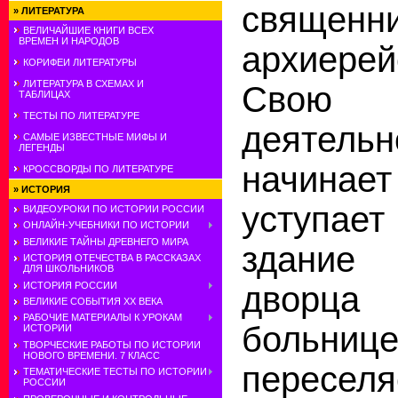
священн
»
ЛИТЕРАТУРА
ВЕЛИЧАЙШИЕ КНИГИ ВСЕХ
ВРЕМЕН И НАРОДОВ
архиерей
КОРИФЕИ ЛИТЕРАТУРЫ
ЛИТЕРАТУРА В СХЕМАХ И
Свою п
ТАБЛИЦАХ
ТЕСТЫ ПО ЛИТЕРАТУРЕ
деятел
САМЫЕ ИЗВЕСТНЫЕ МИФЫ И
ЛЕГЕНДЫ
начинает
КРОССВОРДЫ ПО ЛИТЕРАТУРЕ
»
ИСТОРИЯ
уступае
ВИДЕОУРОКИ ПО ИСТОРИИ РОССИИ
ОНЛАЙН-УЧЕБНИКИ ПО ИСТОРИИ
ВЕЛИКИЕ ТАЙНЫ ДРЕВНЕГО МИРА
здание 
ИСТОРИЯ ОТЕЧЕСТВА В РАССКАЗАХ
ДЛЯ ШКОЛЬНИКОВ
ИСТОРИЯ РОССИИ
дворц
ВЕЛИКИЕ СОБЫТИЯ ХХ ВЕКА
РАБОЧИЕ МАТЕРИАЛЫ К УРОКАМ
больниц
ИСТОРИИ
ТВОРЧЕСКИЕ РАБОТЫ ПО ИСТОРИИ
НОВОГО ВРЕМЕНИ. 7 КЛАСС
переселя
ТЕМАТИЧЕСКИЕ ТЕСТЫ ПО ИСТОРИИ
РОССИИ