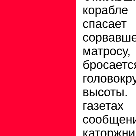
корабле
спаса
сорвавш
матрос
бросает
головокр
высоты.
газетах
сообщ
катор