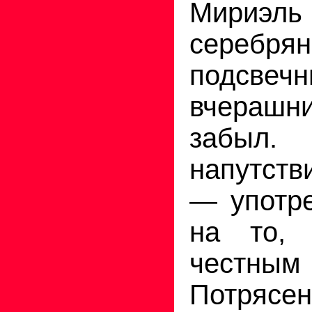
Мириэль
серебря
подсвечн
вчерашни
забыл.
напутст
— употре
на то, 
честным
Потрясе