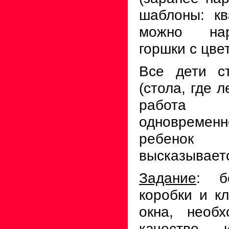
шаблоны: кв
можно нар
горшки с цве
Все дети с
(стола, где 
работа
одновременн
ребенок
высказывает
Задание
: б
коробки и к
окна, необ
качество и