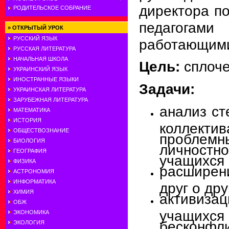
директора п
РОДИТЕЛЬСКОЕ СОБРАНИЕ
педагога
»
ОТКРЫТЫЙ УРОК
РУССКИЙ ЯЗЫК
работающими
РУССКАЯ ЛИТЕРАТУРА
НАЧАЛЬНАЯ ШКОЛА
Цель:
сплоче
УКРАИНСКИЙ ЯЗЫК
ИНОСТРАННЫЕ ЯЗЫКИ
Задачи:
УКРАИНСКАЯ ЛИТЕРАТУРА
ЗАРУБЕЖНАЯ ЛИТЕРАТУРА
анализ ст
МАТЕМАТИКА
ИСТОРИЯ
коллект
ОБЩЕСТВОЗНАНИЕ
пробл
БИОЛОГИЯ
личнос
ГЕОГРАФИЯ
учащихся 
ФИЗИКА
расшире
АСТРОНОМИЯ
ИНФОРМАТИКА
друг о дру
ХИМИЯ
активиз
ОБЖ
учащихс
ЭКОНОМИКА
бесконфл
ЭКОЛОГИЯ