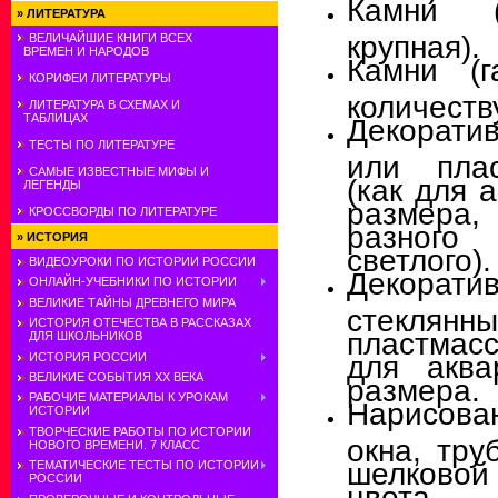
Камни (
»
ЛИТЕРАТУРА
крупная).
ВЕЛИЧАЙШИЕ КНИГИ ВСЕХ
ВРЕМЕН И НАРОДОВ
Камни (г
КОРИФЕИ ЛИТЕРАТУРЫ
количеств
ЛИТЕРАТУРА В СХЕМАХ И
ТАБЛИЦАХ
Декорат
ТЕСТЫ ПО ЛИТЕРАТУРЕ
или пла
САМЫЕ ИЗВЕСТНЫЕ МИФЫ И
(как для 
ЛЕГЕНДЫ
размера,
КРОССВОРДЫ ПО ЛИТЕРАТУРЕ
разного 
»
ИСТОРИЯ
светлого).
ВИДЕОУРОКИ ПО ИСТОРИИ РОССИИ
Декорати
ОНЛАЙН-УЧЕБНИКИ ПО ИСТОРИИ
ВЕЛИКИЕ ТАЙНЫ ДРЕВНЕГО МИРА
стек
ИСТОРИЯ ОТЕЧЕСТВА В РАССКАЗАХ
пластмас
ДЛЯ ШКОЛЬНИКОВ
для аква
ИСТОРИЯ РОССИИ
ВЕЛИКИЕ СОБЫТИЯ ХХ ВЕКА
размера.
РАБОЧИЕ МАТЕРИАЛЫ К УРОКАМ
Нарисов
ИСТОРИИ
ТВОРЧЕСКИЕ РАБОТЫ ПО ИСТОРИИ
окна, тру
НОВОГО ВРЕМЕНИ. 7 КЛАСС
шелковой
ТЕМАТИЧЕСКИЕ ТЕСТЫ ПО ИСТОРИИ
РОССИИ
цвета.