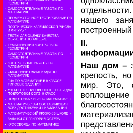
одноклассн
ГЕОМЕТРИИ
отдельнос
САМОСТОЯТЕЛЬНЫЕ РАБОТЫ ПО
МАТЕМАТИКЕ
нашего зан
ПРОМЕЖУТОЧНОЕ ТЕСТИРОВАНИЕ ПО
МАТЕМАТИКЕ
построенный
ПОЭТИЧЕСКИЙ КАЛЕЙДОСКОП "ЧИСЛА
И ФИГУРЫ"
ТЕСТЫ ДЛЯ ОЦЕНКИ КАЧЕСТВА
ОБУЧЕНИЯ ПО АЛГЕБРЕ
II. Пре
ТЕМАТИЧЕСКИЙ КОНТРОЛЬ ПО
ГЕОМЕТРИИ
информации
САМОСТОЯТЕЛЬНЫЕ РАБОТЫ ПО
ГЕОМЕТРИИ
Наш дом –
КОНТРОЛЬНЫЕ РАБОТЫ ПО
МАТЕМАТИКЕ
СКАЗОЧНЫЕ ОЛИМПИАДЫ ПО
крепость, н
МАТЕМАТИКЕ
ГИА ПО МАТЕМАТИКЕ В 9 КЛАССЕ.
мир. Это, 
ТИПОВЫЕ ЗАДАНИЯ
УЧЕБНО-ТРЕНИРОВОЧНЫЕ ТЕСТЫ ДЛЯ
воплощ
ПОДГОТОВКИ К ОГЭ. 9 КЛАСС
ПОДГОТОВКА К ЕГЭ ПО МАТЕМАТИКЕ
благососто
МАТЕМАТИЧЕСКАЯ СОСТАВЛЯЮЩАЯ
ВСЕХ ДОСТИЖЕНИЙ ЦИВИЛИЗАЦИИ
материал
МАТЕМАТИЧЕСКИЙ КРУЖОК В ШКОЛЕ
ЗАДАЧКИ ОТ ГРИГОРИЯ ОСТЕРА
представл
КРОССВОРДЫ ПО МАТЕМАТИКЕ