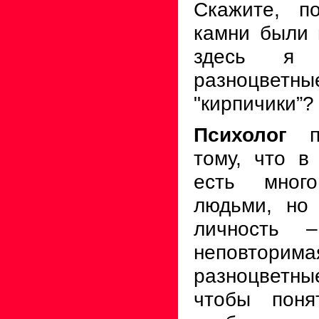
Скажите, п
камни были 
здесь я 
разноцве
"кирпичики”?
Психолог
по
тому, что в
есть мног
людьми, но
личность –
неповтор
разноцветные
чтобы поня