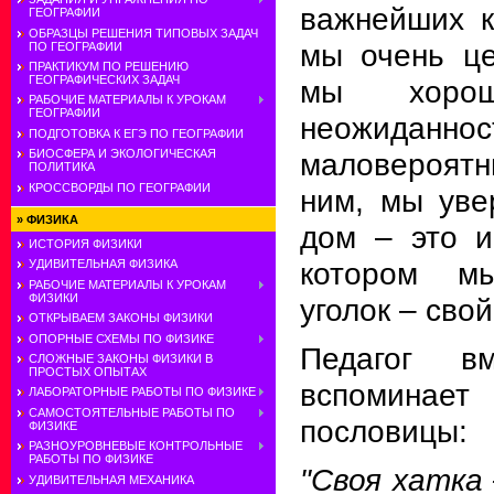
важнейших к
ГЕОГРАФИИ
ОБРАЗЦЫ РЕШЕНИЯ ТИПОВЫХ ЗАДАЧ
мы очень це
ПО ГЕОГРАФИИ
ПРАКТИКУМ ПО РЕШЕНИЮ
ГЕОГРАФИЧЕСКИХ ЗАДАЧ
мы хоро
РАБОЧИЕ МАТЕРИАЛЫ К УРОКАМ
ГЕОГРАФИИ
неожиданнос
ПОДГОТОВКА К ЕГЭ ПО ГЕОГРАФИИ
маловероят
БИОСФЕРА И ЭКОЛОГИЧЕСКАЯ
ПОЛИТИКА
КРОССВОРДЫ ПО ГЕОГРАФИИ
ним, мы уве
»
ФИЗИКА
дом – это и
ИСТОРИЯ ФИЗИКИ
котором м
УДИВИТЕЛЬНАЯ ФИЗИКА
РАБОЧИЕ МАТЕРИАЛЫ К УРОКАМ
ФИЗИКИ
уголок – свой
ОТКРЫВАЕМ ЗАКОНЫ ФИЗИКИ
ОПОРНЫЕ СХЕМЫ ПО ФИЗИКЕ
Педагог в
СЛОЖНЫЕ ЗАКОНЫ ФИЗИКИ В
ПРОСТЫХ ОПЫТАХ
вспомина
ЛАБОРАТОРНЫЕ РАБОТЫ ПО ФИЗИКЕ
САМОСТОЯТЕЛЬНЫЕ РАБОТЫ ПО
пословицы:
ФИЗИКЕ
РАЗНОУРОВНЕВЫЕ КОНТРОЛЬНЫЕ
РАБОТЫ ПО ФИЗИКЕ
"Своя хатка 
УДИВИТЕЛЬНАЯ МЕХАНИКА