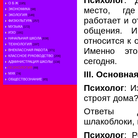
О Б Ж
[195]
место, где
ЭКОНОМИКА
[98]
ЭКОЛОГИЯ
[146]
работает и о
ФИЗКУЛЬТУРА
[257]
МУЗЫКА
[172]
общения. И
ИЗО
[191]
относится к 
НАЧАЛЬНАЯ ШКОЛА
[638]
ТЕХНОЛОГИЯ
[197]
Именно эт
ВНЕКЛАССНАЯ РАБОТА
[371]
КЛАССНОЕ РУКОВОДСТВО
[206]
сегодня.
АДМИНИСТРАЦИЯ ШКОЛЫ
[134]
ПСИХОЛОГИЯ
[69]
III. Основна
МХК
[74]
ОБЩЕСТВОЗНАНИЕ
[65]
Психолог
: И
строят дома
Ответы д
шлакоблоки, 
Психолог
: 