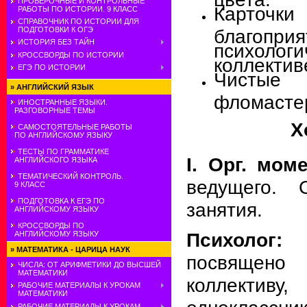
ПРОВЕРОЧНЫЕ И КОНТРОЛЬНЫЕ
Карточки
РАБОТЫ ПО ИСТОРИИ. 9 КЛАСС
СПРАВОЧНИК ПО ИСТОРИИ ДЛЯ
ПОДГОТОВКИ К ОГЭ
благоприя
ИСТОРИЯ БЕЗ ТАЙН
психолог
КРОССВОРДЫ ПО ИСТОРИИ
коллектив
ЕГЭ ПО ИСТОРИИ
Чистые
»
АНГЛИЙСКИЙ ЯЗЫК
фломасте
ИНОСТРАННЫЕ ЯЗЫКИ.
РАЗГОВОРНЫЕ ТЕМЫ
Х
САМОСТОЯТЕЛЬНЫЕ РАБОТЫ
ПО АНГЛИЙСКОМУ ЯЗЫКУ
ТЕСТЫ ПО ГРАММАТИКЕ
I. Орг. мом
АНГЛИЙСКОГО ЯЗЫКА
ТЕМАТИЧЕСКИЙ КОНТРОЛЬ.
ведущего. 
9 КЛАСС
ПОДГОТОВКА К ЕГЭ ПО
занятия.
АНГЛИЙСКОМУ ЯЗЫКУ
КРОССВОРДЫ ПО
Психолог:
С
АНГЛИЙСКОМУ ЯЗЫКУ
»
МАТЕМАТИКА - ЦАРИЦА НАУК
посвящен
ЧИСЛА: ОТ АРИФМЕТИКИ ДО ВЫСШЕЙ
МАТЕМАТИКИ
коллек
РАБОЧИЕ МАТЕРИАЛЫ К УРОКАМ
МАТЕМАТИКИ
РАБОЧИЕ МАТЕРИАЛЫ К УРОКАМ