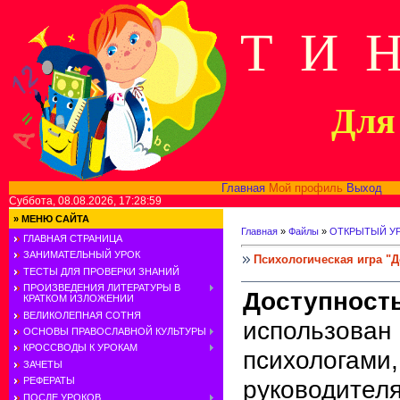
Т И 
Для 
Главная
Мой профиль
Выход
В
Суббота, 08.08.2026, 17:28:59
»
МЕНЮ САЙТА
Главная
»
Файлы
»
ОТКРЫТЫЙ У
ГЛАВНАЯ СТРАНИЦА
ЗАНИМАТЕЛЬНЫЙ УРОК
Психологическая игра "
ТЕСТЫ ДЛЯ ПРОВЕРКИ ЗНАНИЙ
ПРОИЗВЕДЕНИЯ ЛИТЕРАТУРЫ В
Доступность
КРАТКОМ ИЗЛОЖЕНИИ
ВЕЛИКОЛЕПНАЯ СОТНЯ
использо
ОСНОВЫ ПРАВОСЛАВНОЙ КУЛЬТУРЫ
КРОССВОДЫ К УРОКАМ
психолог
ЗАЧЕТЫ
руководител
РЕФЕРАТЫ
ПОСЛЕ УРОКОВ