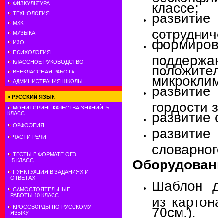
классе;
ФИЗКУЛЬТУРА
разви
ТЕХНОЛОГИЯ
МХК
сотруднич
МУЗЫКА
формиро
ИЗО
ПСИХОЛОГИЯ
поддержа
КЛАССНОЕ РУКОВОДСТВО
положите
ВНЕКЛАССНАЯ РАБОТА
микроклим
АДМИНИСТРАЦИЯ ШКОЛЫ
развити
»
РУССКИЙ ЯЗЫК
гордости 
МОНИТОРИНГ КАЧЕСТВА ЗНАНИЙ. 5
развитие 
КЛАСС
ОРФОЭПИЯ
развитие
ЧАСТИ РЕЧИ
словарног
ТЕСТЫ В ФОРМАТЕ ОГЭ.
Оборудован
5 КЛАСС
ПУНКТУАЦИЯ В ЗАДАНИЯХ И
ОТВЕТАХ
Шаблон д
САМОСТОЯТЕЛЬНЫЕ
РАБОТЫ.10 КЛАСС
из картон
КРОССВОРДЫ ПО РУССКОМУ
70см.).
ЯЗЫКУ