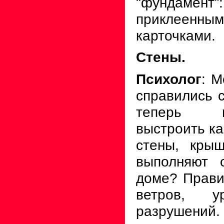
"фундаме
приклее
карточками.
Стены.
Психолог
: 
справились 
теперь н
выстроить ка
стены, кры
выполняют 
доме? Прави
ветров, ур
разрушен