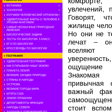
комфорте
»
БИОЛОГИЯ
БОТАНИКА
увлечений, 
ЗООЛОГИЯ
ИЗУЧАЕМ ЧЕЛОВЕЧЕСКИЙ ОРГАНИЗМ
Говорят, ч
УДИВИТЕЛЬНЫЕ ФАКТЫ О ЧЕЛОВЕКЕ К
УРОКАМ АНАТОМИИ
жилище челов
САМЫЕ НЕОБЫЧНЫЕ ПРИРОДНЫЕ
ЯВЛЕНИЯ
Но они не т
БИОЛОГИЧЕСКИЕ ЗАДАЧИ
ТЕСТЫ ПО БИОЛОГИИ. 5 КЛАСС
лечат – он
ЕГЭ ПО БИОЛОГИИ
вселяют
КРОССВОРДЫ ПО БИОЛОГИИ
»
ГЕОГРАФИЯ
уверенно
УДИВИТЕЛЬНАЯ ГЕОГРАФИЯ
ощущение
КАК ОТКРЫВАЛИ НАШУ ЗЕМЛЮ
ПЛАНЕТА ЗЕМЛЯ
Знакомая
ВЕЛИКИЕ ЗАГАДКИ ПРИРОДЫ
СТРАНЫ И НАРОДЫ
привычная 
ОСТРОВА
ВЕЛИКИЕ ГОРОДА МИРА
важный фак
ШТАТЫ США
самоощущен
ЗЕМЛИ ГЕРМАНИИ
ДЕПАРТАМЕНТЫ ФРАНЦИИ
стоит вспо
НАРОДЫ СЕВЕРА
ЗАДАНИЯ И УПРАЖНЕНИЯ ПО