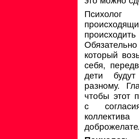
это можно сд
Психолог
происходя
происходить
Обязательно
который воз
себя, передв
дети будут
разному. Гл
чтобы этот 
с соглас
коллек
доброжелате