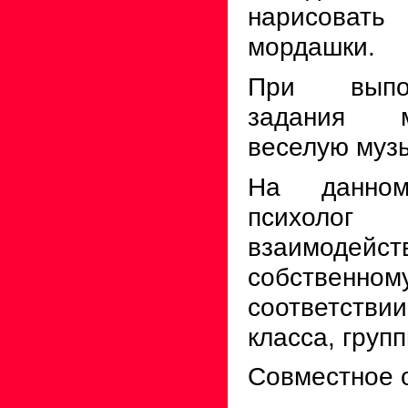
нарисовать
мордашки.
При выпо
задания 
веселую музы
На данно
психолог
взаимодей
собственно
соответстви
класса, групп
Совместное 