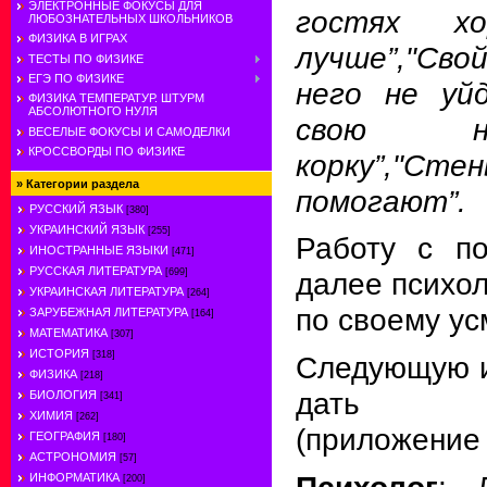
ЭЛЕКТРОННЫЕ ФОКУСЫ ДЛЯ
гостях х
ЛЮБОЗНАТЕЛЬНЫХ ШКОЛЬНИКОВ
ФИЗИКА В ИГРАХ
лучше”,"Свой
ТЕСТЫ ПО ФИЗИКЕ
ЕГЭ ПО ФИЗИКЕ
него не уй
ФИЗИКА ТЕМПЕРАТУР. ШТУРМ
АБСОЛЮТНОГО НУЛЯ
свою н
ВЕСЕЛЫЕ ФОКУСЫ И САМОДЕЛКИ
КРОССВОРДЫ ПО ФИЗИКЕ
корку”,"
»
Категории раздела
помогают”.
РУССКИЙ ЯЗЫК
[380]
УКРАИНСКИЙ ЯЗЫК
[255]
Работу с п
ИНОСТРАННЫЕ ЯЗЫКИ
[471]
РУССКАЯ ЛИТЕРАТУРА
[699]
далее психол
УКРАИНСКАЯ ЛИТЕРАТУРА
[264]
по своему ус
ЗАРУБЕЖНАЯ ЛИТЕРАТУРА
[164]
МАТЕМАТИКА
[307]
ИСТОРИЯ
[318]
Следующую 
ФИЗИКА
[218]
дать ста
БИОЛОГИЯ
[341]
ХИМИЯ
[262]
(приложение
ГЕОГРАФИЯ
[180]
АСТРОНОМИЯ
[57]
Психолог
: 
ИНФОРМАТИКА
[200]