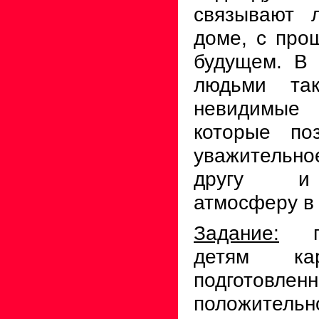
связывают 
доме, с про
будущем. В
людьми та
невидимые 
которые по
уважительно
другу и 
атмосферу в 
Задание:
пс
детям кар
подготовле
положительно