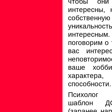
чтобы он
интересны, 
собственную
уникальность
интересны
поговорим о 
вас интере
неповторимос
ваше хобби
характера,
способности.
Психолог 
шаблон Д
(заранее на