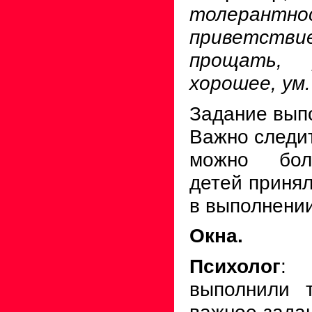
толерант
приветс
прощать, 
хорошее, ум.
Задание выпо
Важно следит
можно бол
детей принял
в выполнении
Окна.
Психолог
: 
выполнили 
важное задан