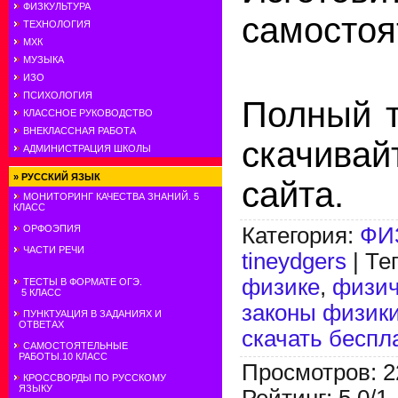
ФИЗКУЛЬТУРА
самостоя
ТЕХНОЛОГИЯ
МХК
МУЗЫКА
ИЗО
ПСИХОЛОГИЯ
Полный т
КЛАССНОЕ РУКОВОДСТВО
ВНЕКЛАССНАЯ РАБОТА
скачива
АДМИНИСТРАЦИЯ ШКОЛЫ
»
РУССКИЙ ЯЗЫК
сайта.
МОНИТОРИНГ КАЧЕСТВА ЗНАНИЙ. 5
КЛАСС
Категория
:
ФИ
ОРФОЭПИЯ
ЧАСТИ РЕЧИ
tineydgers
|
Те
физике
,
физич
ТЕСТЫ В ФОРМАТЕ ОГЭ.
5 КЛАСС
законы физик
ПУНКТУАЦИЯ В ЗАДАНИЯХ И
ОТВЕТАХ
скачать беспл
САМОСТОЯТЕЛЬНЫЕ
РАБОТЫ.10 КЛАСС
Просмотров
:
2
КРОССВОРДЫ ПО РУССКОМУ
ЯЗЫКУ
Рейтинг
:
5.0
/
1