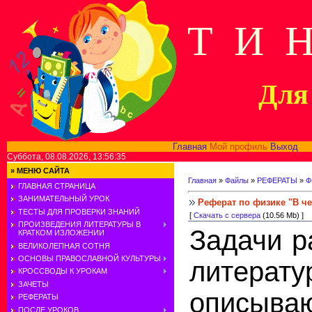
Т И 
Для 
Главная
Мой профиль
Выход
В
Суббота, 08.08.2026, 13:56:35
»
МЕНЮ САЙТА
Главная
»
Файлы
»
РЕФЕРАТЫ
»
Ф
ГЛАВНАЯ СТРАНИЦА
ЗАНИМАТЕЛЬНЫЙ УРОК
Реферат по физике "В че
ТЕСТЫ ДЛЯ ПРОВЕРКИ ЗНАНИЙ
[
Скачать с сервера
(10.56 Mb) ]
ПРОИЗВЕДЕНИЯ ЛИТЕРАТУРЫ В
Задачи р
КРАТКОМ ИЗЛОЖЕНИИ
ВЕЛИКОЛЕПНАЯ СОТНЯ
ОСНОВЫ ПРАВОСЛАВНОЙ КУЛЬТУРЫ
литератур
КРОССВОДЫ К УРОКАМ
ЗАЧЕТЫ
о
писыва
РЕФЕРАТЫ
ПОСЛЕ УРОКОВ