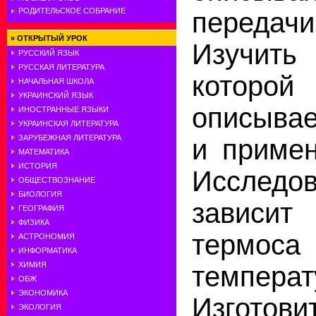
РОДИТЕЛЬСКОЕ СОБРАНИЕ
перед
»
ОТКРЫТЫЙ УРОК
Изучить
РУССКИЙ ЯЗЫК
РУССКАЯ ЛИТЕРАТУРА
которой
НАЧАЛЬНАЯ ШКОЛА
УКРАИНСКИЙ ЯЗЫК
описывае
ИНОСТРАННЫЕ ЯЗЫКИ
УКРАИНСКАЯ ЛИТЕРАТУРА
ЗАРУБЕЖНАЯ ЛИТЕРАТУРА
и примен
МАТЕМАТИКА
ИСТОРИЯ
Исследов
ОБЩЕСТВОЗНАНИЕ
БИОЛОГИЯ
зависит
ГЕОГРАФИЯ
ФИЗИКА
термос
АСТРОНОМИЯ
ИНФОРМАТИКА
ХИМИЯ
температ
ОБЖ
ЭКОНОМИКА
Изготови
ЭКОЛОГИЯ