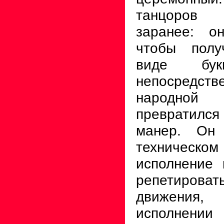
танцоров
заранее: о
чтобы полу
виде бу
непосред
народной
превратился
манер. Он
техничес
исполнение 
репетироват
движения, 
исполнен