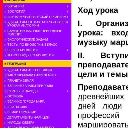
»
БИОЛОГИЯ
БОТАНИКА
Ход урока
ЗООЛОГИЯ
ИЗУЧАЕМ ЧЕЛОВЕЧЕСКИЙ ОРГАНИЗМ
I. Органи
УДИВИТЕЛЬНЫЕ ФАКТЫ О ЧЕЛОВЕКЕ К
УРОКАМ АНАТОМИИ
урока: вхо
САМЫЕ НЕОБЫЧНЫЕ ПРИРОДНЫЕ
ЯВЛЕНИЯ
музыку мар
БИОЛОГИЧЕСКИЕ ЗАДАЧИ
ТЕСТЫ ПО БИОЛОГИИ. 5 КЛАСС
ЕГЭ ПО БИОЛОГИИ
II. Вступ
КРОССВОРДЫ ПО БИОЛОГИИ
преподава
»
ГЕОГРАФИЯ
УДИВИТЕЛЬНАЯ ГЕОГРАФИЯ
цели и темы
КАК ОТКРЫВАЛИ НАШУ ЗЕМЛЮ
ПЛАНЕТА ЗЕМЛЯ
Преподава
ВЕЛИКИЕ ЗАГАДКИ ПРИРОДЫ
СТРАНЫ И НАРОДЫ
древнейших 
ОСТРОВА
ВЕЛИКИЕ ГОРОДА МИРА
дней люди 
ШТАТЫ США
ЗЕМЛИ ГЕРМАНИИ
профессий 
ДЕПАРТАМЕНТЫ ФРАНЦИИ
маршироват
НАРОДЫ СЕВЕРА
ЗАДАНИЯ И УПРАЖНЕНИЯ ПО