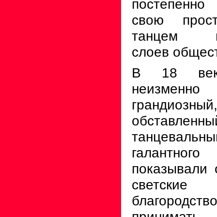
постепенно
свою прос
танцем пр
слоев общес
В 18 век
неизменно 
грандиоз
обставле
танцевальны
галантного
показывали 
светск
благородст
принимат