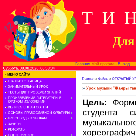
Т И 
Для 
Главная
Мой профиль
Выход
В
Суббота, 08.08.2026, 06:58:34
»
МЕНЮ САЙТА
Главная
»
Файлы
»
ОТКРЫТЫЙ У
ГЛАВНАЯ СТРАНИЦА
ЗАНИМАТЕЛЬНЫЙ УРОК
Урок музыки "Жанры та
ТЕСТЫ ДЛЯ ПРОВЕРКИ ЗНАНИЙ
ПРОИЗВЕДЕНИЯ ЛИТЕРАТУРЫ В
Цель:
Форми
КРАТКОМ ИЗЛОЖЕНИИ
ВЕЛИКОЛЕПНАЯ СОТНЯ
студента с
ОСНОВЫ ПРАВОСЛАВНОЙ КУЛЬТУРЫ
КРОССВОДЫ К УРОКАМ
музык
ЗАЧЕТЫ
хореографиче
РЕФЕРАТЫ
ПОСЛЕ УРОКОВ