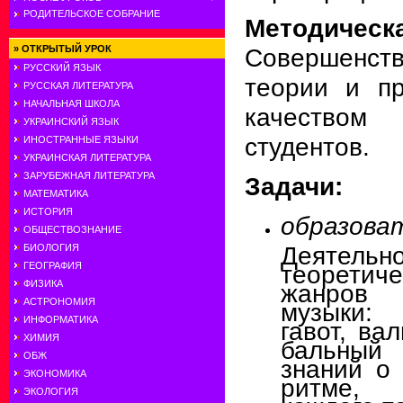
РОДИТЕЛЬСКОЕ СОБРАНИЕ
Методич
»
ОТКРЫТЫЙ УРОК
Совершенств
РУССКИЙ ЯЗЫК
теории и пр
РУССКАЯ ЛИТЕРАТУРА
НАЧАЛЬНАЯ ШКОЛА
качество
УКРАИНСКИЙ ЯЗЫК
студентов.
ИНОСТРАННЫЕ ЯЗЫКИ
УКРАИНСКАЯ ЛИТЕРАТУРА
ЗАРУБЕЖНАЯ ЛИТЕРАТУРА
Задачи:
МАТЕМАТИКА
ИСТОРИЯ
образова
ОБЩЕСТВОЗНАНИЕ
Деятельн
БИОЛОГИЯ
теорети
ГЕОГРАФИЯ
ФИЗИКА
жанров
АСТРОНОМИЯ
музыки: 
ИНФОРМАТИКА
гавот, ва
ХИМИЯ
бальный
ОБЖ
знаний о 
ЭКОНОМИКА
ритме, 
ЭКОЛОГИЯ
каждого т