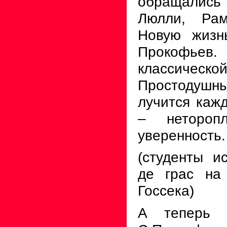
обращали
Люлли, Рам
Новую жизн
Прокофьев.
классической
Простоду
лучится кажд
– нетороп
уверенность.
(студенты и
де грас на
Госсека)
А теперь п