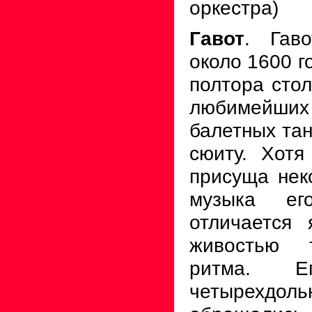
оркестра)
Гавот
. Гав
около 1600 г
полтора стол
любимейших 
балетных тан
сюиту. Хотя
присуща нек
музыка ег
отличается 
живостью т
ритма. 
четырехдо