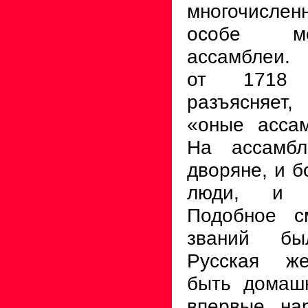
многочисле
особе ме
ассамблеи.
от 1718 
разъясняет
«оные ассам
На ассамбл
дворяне, и б
люди, и 
Подобное с
званий бы
Русская же
быть домаш
впервые на