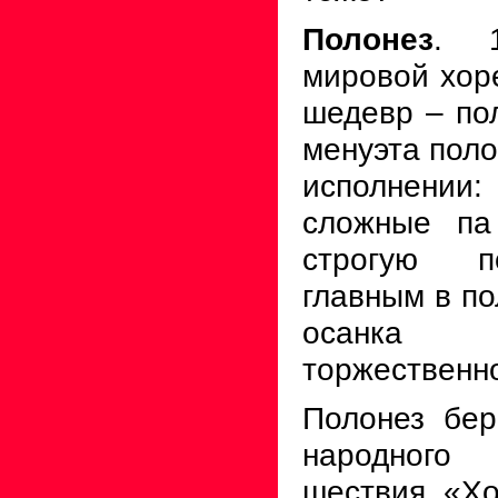
Полонез
. 
мировой хор
шедевр – пол
менуэта поло
исполнении:
сложные па
строгую по
главным в по
осанка
торжественно
Полонез бер
народного 
шествия «Хо