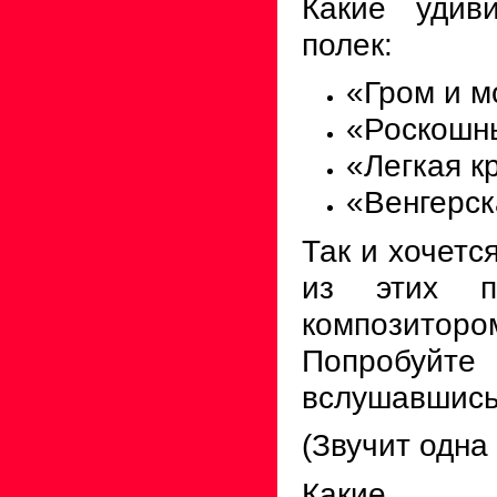
Какие удив
полек:
«Гром и м
«Роскошны
«Легкая к
«Венгерск
Так и хочетс
из этих по
композитор
Попробуйте 
вслушавшись 
(Звучит одна 
Какие