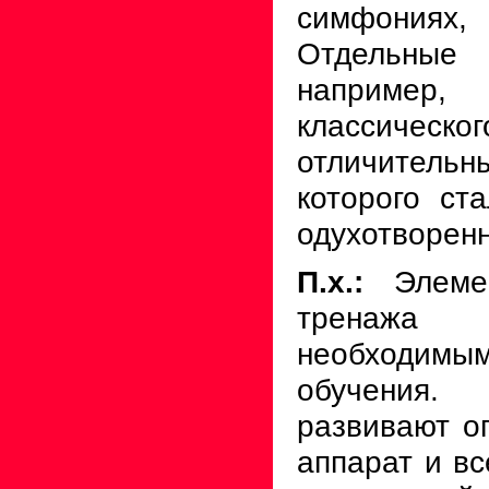
симфониях,
Отдельные 
наприме
классиче
отличите
которого ст
одухотворенн
П.х.:
Элемен
тренаж
необходимы
обучения.
развивают о
аппарат и в