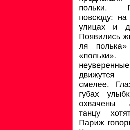
польки. 
повсюду: на
улицах и д
Появились жи
ля полька»
«польк
неуверенные
движутся 
смелее. Гла
губах улыб
охвачены 
танцу хотя
Париж говори