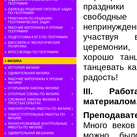
ГЕОГРАФИИ
праздник
ОБРАЗЦЫ РЕШЕНИЯ ТИПОВЫХ ЗАДАЧ
ПО ГЕОГРАФИИ
свобод
ПРАКТИКУМ ПО РЕШЕНИЮ
ГЕОГРАФИЧЕСКИХ ЗАДАЧ
непринужде
РАБОЧИЕ МАТЕРИАЛЫ К УРОКАМ
ГЕОГРАФИИ
участвуя 
ПОДГОТОВКА К ЕГЭ ПО ГЕОГРАФИИ
БИОСФЕРА И ЭКОЛОГИЧЕСКАЯ
церемонии
ПОЛИТИКА
КРОССВОРДЫ ПО ГЕОГРАФИИ
хорошо танц
»
ФИЗИКА
танцевать ка
ИСТОРИЯ ФИЗИКИ
УДИВИТЕЛЬНАЯ ФИЗИКА
радость!
РАБОЧИЕ МАТЕРИАЛЫ К УРОКАМ
ФИЗИКИ
III. Раб
ОТКРЫВАЕМ ЗАКОНЫ ФИЗИКИ
ОПОРНЫЕ СХЕМЫ ПО ФИЗИКЕ
материалом
СЛОЖНЫЕ ЗАКОНЫ ФИЗИКИ В
ПРОСТЫХ ОПЫТАХ
ЛАБОРАТОРНЫЕ РАБОТЫ ПО ФИЗИКЕ
Преподават
САМОСТОЯТЕЛЬНЫЕ РАБОТЫ ПО
ФИЗИКЕ
Много веков
РАЗНОУРОВНЕВЫЕ КОНТРОЛЬНЫЕ
РАБОТЫ ПО ФИЗИКЕ
можно был
УДИВИТЕЛЬНАЯ МЕХАНИКА