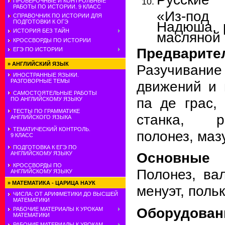
ПРОВЕРОЧНЫЕ И КОНТРОЛЬНЫЕ
РАБОТЫ ПО ИСТОРИИ. 9 КЛАСС
«Из-под
СПРАВОЧНИК ПО ИСТОРИИ ДЛЯ
ПОДГОТОВКИ К ОГЭ
Надюша, 
ИСТОРИЯ БЕЗ ТАЙН
масляной 
КРОССВОРДЫ ПО ИСТОРИИ
Предварит
ЕГЭ ПО ИСТОРИИ
»
АНГЛИЙСКИЙ ЯЗЫК
Разучиван
ИНОСТРАННЫЕ ЯЗЫКИ.
РАЗГОВОРНЫЕ ТЕМЫ
движений и 
САМОСТОЯТЕЛЬНЫЕ РАБОТЫ
па де грас, 
ПО АНГЛИЙСКОМУ ЯЗЫКУ
ТЕСТЫ ПО ГРАММАТИКЕ
станка, р
АНГЛИЙСКОГО ЯЗЫКА
ТЕМАТИЧЕСКИЙ КОНТРОЛЬ.
полонез, маз
9 КЛАСС
ПОДГОТОВКА К ЕГЭ ПО
Основные 
АНГЛИЙСКОМУ ЯЗЫКУ
КРОССВОРДЫ ПО
Полонез, вал
АНГЛИЙСКОМУ ЯЗЫКУ
»
МАТЕМАТИКА - ЦАРИЦА НАУК
менуэт, польк
ЧИСЛА: ОТ АРИФМЕТИКИ ДО ВЫСШЕЙ
МАТЕМАТИКИ
Оборудован
РАБОЧИЕ МАТЕРИАЛЫ К УРОКАМ
МАТЕМАТИКИ
РАБОЧИЕ МАТЕРИАЛЫ К УРОКАМ