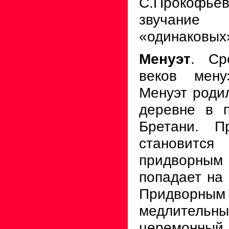
С.Прокофь
звучани
«одинаковых
Менуэт
. Ср
веков мену
Менуэт роди
деревне в 
Бретани. П
станови
придворным
попадает на 
Придвор
медлительны
церемонн