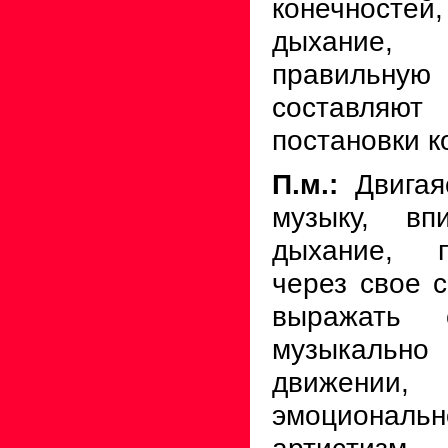
конечнос
дыхание
правиль
составляют
постановки к
П.м.:
Двигая
музыку, вп
дыхание, п
через свое с
выражать
музыкально
движени
эмоциональ
артистизм.