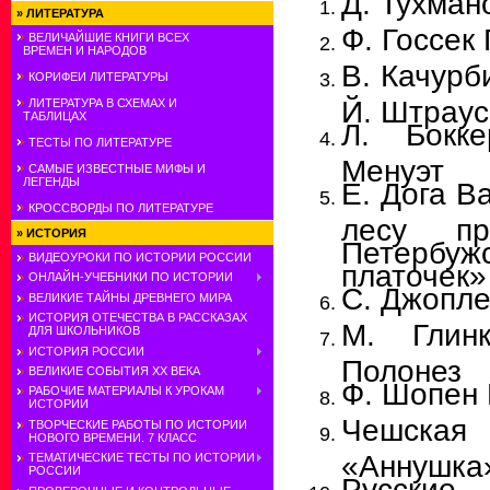
Д. Тухман
»
ЛИТЕРАТУРА
Ф. Госсек 
ВЕЛИЧАЙШИЕ КНИГИ ВСЕХ
ВРЕМЕН И НАРОДОВ
В. Качурб
КОРИФЕИ ЛИТЕРАТУРЫ
Й. Штраус
ЛИТЕРАТУРА В СХЕМАХ И
ТАБЛИЦАХ
Л. Бокк
ТЕСТЫ ПО ЛИТЕРАТУРЕ
Менуэт
САМЫЕ ИЗВЕСТНЫЕ МИФЫ И
ЛЕГЕНДЫ
Е. Дога В
КРОССВОРДЫ ПО ЛИТЕРАТУРЕ
лесу пр
»
ИСТОРИЯ
Петерб
ВИДЕОУРОКИ ПО ИСТОРИИ РОССИИ
платочек»
ОНЛАЙН-УЧЕБНИКИ ПО ИСТОРИИ
С. Джопле
ВЕЛИКИЕ ТАЙНЫ ДРЕВНЕГО МИРА
ИСТОРИЯ ОТЕЧЕСТВА В РАССКАЗАХ
М. Глин
ДЛЯ ШКОЛЬНИКОВ
ИСТОРИЯ РОССИИ
Полонез
ВЕЛИКИЕ СОБЫТИЯ ХХ ВЕКА
Ф. Шопен
РАБОЧИЕ МАТЕРИАЛЫ К УРОКАМ
ИСТОРИИ
Чешская
ТВОРЧЕСКИЕ РАБОТЫ ПО ИСТОРИИ
НОВОГО ВРЕМЕНИ. 7 КЛАСС
«Аннушка
ТЕМАТИЧЕСКИЕ ТЕСТЫ ПО ИСТОРИИ
РОССИИ
Русские