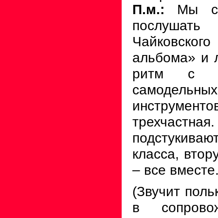
П.м.:
Мы с
послушать
Чайковско
альбома» и л
ритм с п
самодельн
инструменто
трехчастна
подстукива
класса, втор
– все вместе
(Звучит поль
в сопровож