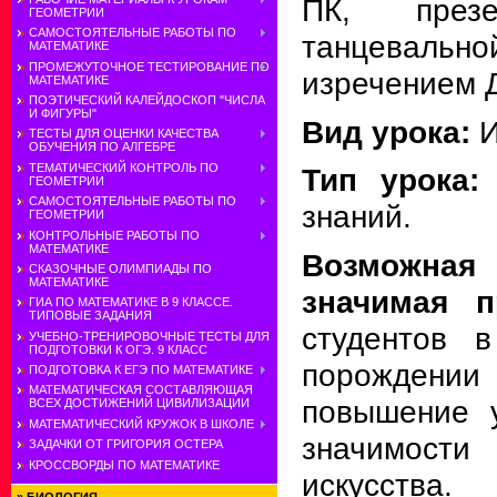
ПК, през
ГЕОМЕТРИИ
САМОСТОЯТЕЛЬНЫЕ РАБОТЫ ПО
танцевальной
МАТЕМАТИКЕ
ПРОМЕЖУТОЧНОЕ ТЕСТИРОВАНИЕ ПО
изречением Д
МАТЕМАТИКЕ
ПОЭТИЧЕСКИЙ КАЛЕЙДОСКОП "ЧИСЛА
И ФИГУРЫ"
Вид урока:
И
ТЕСТЫ ДЛЯ ОЦЕНКИ КАЧЕСТВА
ОБУЧЕНИЯ ПО АЛГЕБРЕ
ТЕМАТИЧЕСКИЙ КОНТРОЛЬ ПО
Тип урока:
ГЕОМЕТРИИ
САМОСТОЯТЕЛЬНЫЕ РАБОТЫ ПО
знаний.
ГЕОМЕТРИИ
КОНТРОЛЬНЫЕ РАБОТЫ ПО
МАТЕМАТИКЕ
Возможна
СКАЗОЧНЫЕ ОЛИМПИАДЫ ПО
МАТЕМАТИКЕ
значимая п
ГИА ПО МАТЕМАТИКЕ В 9 КЛАССЕ.
ТИПОВЫЕ ЗАДАНИЯ
студентов 
УЧЕБНО-ТРЕНИРОВОЧНЫЕ ТЕСТЫ ДЛЯ
ПОДГОТОВКИ К ОГЭ. 9 КЛАСС
порожден
ПОДГОТОВКА К ЕГЭ ПО МАТЕМАТИКЕ
МАТЕМАТИЧЕСКАЯ СОСТАВЛЯЮЩАЯ
повышение 
ВСЕХ ДОСТИЖЕНИЙ ЦИВИЛИЗАЦИИ
МАТЕМАТИЧЕСКИЙ КРУЖОК В ШКОЛЕ
значимос
ЗАДАЧКИ ОТ ГРИГОРИЯ ОСТЕРА
КРОССВОРДЫ ПО МАТЕМАТИКЕ
искусства.