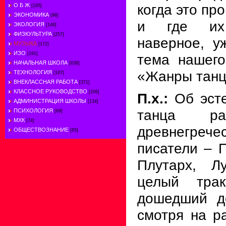
когда это про
О Б Ж
[195]
ЭКОНОМИКА
[98]
и где их
ЭКОЛОГИЯ
[146]
ФИЗКУЛЬТУРА
[257]
наверное, у
МУЗЫКА
[172]
ИЗО
[191]
тема нашего
НАЧАЛЬНАЯ ШКОЛА
[638]
«Жанры танц
ТЕХНОЛОГИЯ
[197]
ВНЕКЛАССНАЯ РАБОТА
[371]
КЛАССНОЕ РУКОВОДСТВО
[206]
П.х.:
Об эсте
АДМИНИСТРАЦИЯ ШКОЛЫ
[134]
танца ра
ПСИХОЛОГИЯ
[69]
МХК
[74]
древнегреч
ОБЩЕСТВОЗНАНИЕ
[65]
писатели – П
Плутарх, Л
целый трак
дошедший д
смотря на ра