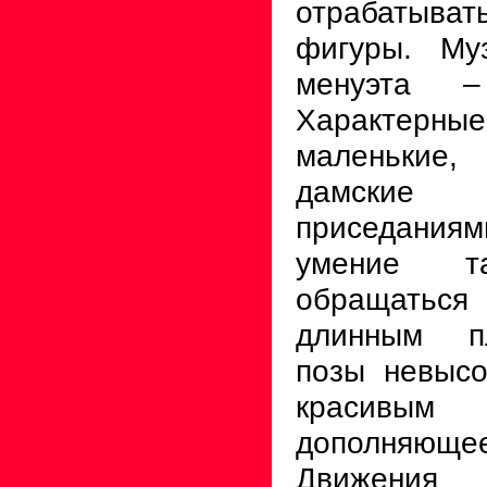
отрабаты
фигуры. Му
менуэта –
Характер
маленькие
дамски
приседания
умение т
обращать
длинным п
позы невысо
красивым 
дополняю
Движения 