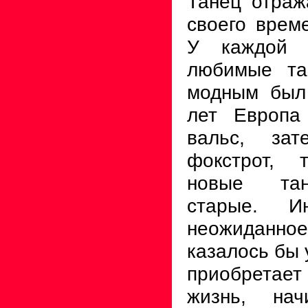
Танец отраж
своего време
У каждой 
любимые та
модным был 
лет Европа
вальс, зат
фокстрот, 
новые тан
старые. Ин
неожиданно
казалось бы 
приобрета
жизнь, нач