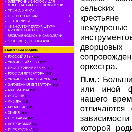
ЭЛЕКТРОННЫЕ ФОКУСЫ ДЛЯ
ЛЮБОЗНАТЕЛЬНЫХ ШКОЛЬНИКОВ
сельских
ФИЗИКА В ИГРАХ
крестьяне
ТЕСТЫ ПО ФИЗИКЕ
ЕГЭ ПО ФИЗИКЕ
немудреные 
ФИЗИКА ТЕМПЕРАТУР. ШТУРМ
АБСОЛЮТНОГО НУЛЯ
инструмен
ВЕСЕЛЫЕ ФОКУСЫ И САМОДЕЛКИ
КРОССВОРДЫ ПО ФИЗИКЕ
дворцо
»
Категории раздела
сопровожден
РУССКИЙ ЯЗЫК
[380]
УКРАИНСКИЙ ЯЗЫК
[255]
оркестра.
ИНОСТРАННЫЕ ЯЗЫКИ
[471]
РУССКАЯ ЛИТЕРАТУРА
[699]
П.м.:
Большин
УКРАИНСКАЯ ЛИТЕРАТУРА
[264]
ЗАРУБЕЖНАЯ ЛИТЕРАТУРА
[164]
или иной 
МАТЕМАТИКА
[307]
нашего врем
ИСТОРИЯ
[318]
ФИЗИКА
[218]
отличаются 
БИОЛОГИЯ
[341]
ХИМИЯ
[262]
зависимос
ГЕОГРАФИЯ
[180]
АСТРОНОМИЯ
[57]
которой род
ИНФОРМАТИКА
[200]