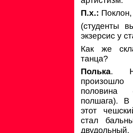
П.х.:
Поклон, 
(студенты в
экзерсис у ст
Как же скл
танца?
Полька
. Н
произошл
половина
полшага). В
этот чешск
стал бальн
двудольный