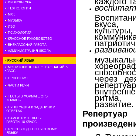
ФИЗКУЛЬТУРА
воспитат
ТЕХНОЛОГИЯ
МХК
Воспитан
МУЗЫКА
вкуса,
ИЗО
культуры,
ПСИХОЛОГИЯ
коммуника
КЛАССНОЕ РУКОВОДСТВО
патриотич
ВНЕКЛАССНАЯ РАБОТА
развиваю
АДМИНИСТРАЦИЯ ШКОЛЫ
музы
»
РУССКИЙ ЯЗЫК
хореогра
МОНИТОРИНГ КАЧЕСТВА ЗНАНИЙ. 5
способн
КЛАСС
через де
ОРФОЭПИЯ
реперт
ЧАСТИ РЕЧИ
внутренн
ритма, 
ТЕСТЫ В ФОРМАТЕ ОГЭ.
5 КЛАСС
развитие.
ПУНКТУАЦИЯ В ЗАДАНИЯХ И
Репертуа
ОТВЕТАХ
САМОСТОЯТЕЛЬНЫЕ
произведени
РАБОТЫ.10 КЛАСС
КРОССВОРДЫ ПО РУССКОМУ
ЯЗЫКУ