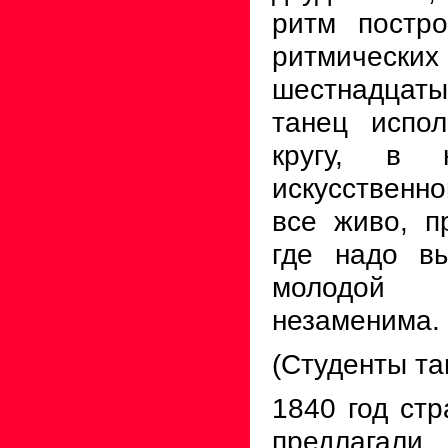
ритм постр
ритмических 
шестнадцат
танец испо
кругу, в 
искусственн
все живо, п
где надо в
молодой 
незаменима.
(Студенты та
1840 год ст
предлагал