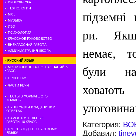
ФИЗКУЛЬТУРА
ТЕХНОЛОГИЯ
підземні 
МХК
МУЗЫКА
ИЗО
ри. Якщ
ПСИХОЛОГИЯ
КЛАССНОЕ РУКОВОДСТВО
ВНЕКЛАССНАЯ РАБОТА
немає, т
АДМИНИСТРАЦИЯ ШКОЛЫ
»
РУССКИЙ ЯЗЫК
були на
МОНИТОРИНГ КАЧЕСТВА ЗНАНИЙ. 5
КЛАСС
ОРФОЭПИЯ
ховають 
ЧАСТИ РЕЧИ
ТЕСТЫ В ФОРМАТЕ ОГЭ.
5 КЛАСС
улоговинах
ПУНКТУАЦИЯ В ЗАДАНИЯХ И
ОТВЕТАХ
САМОСТОЯТЕЛЬНЫЕ
РАБОТЫ.10 КЛАСС
Категория
:
ВО
КРОССВОРДЫ ПО РУССКОМУ
Добавил
:
tine
ЯЗЫКУ