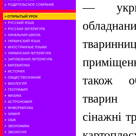
— укри
РОДИТЕЛЬСКОЕ СОБРАНИЕ
»
ОТКРЫТЫЙ УРОК
обладнан
РУССКИЙ ЯЗЫК
РУССКАЯ ЛИТЕРАТУРА
НАЧАЛЬНАЯ ШКОЛА
тваринни
УКРАИНСКИЙ ЯЗЫК
ИНОСТРАННЫЕ ЯЗЫКИ
УКРАИНСКАЯ ЛИТЕРАТУРА
приміще
ЗАРУБЕЖНАЯ ЛИТЕРАТУРА
МАТЕМАТИКА
ИСТОРИЯ
також о
ОБЩЕСТВОЗНАНИЕ
БИОЛОГИЯ
ГЕОГРАФИЯ
тварин
ФИЗИКА
АСТРОНОМИЯ
ИНФОРМАТИКА
сінажні тр
ХИМИЯ
ОБЖ
ЭКОНОМИКА
картоплес
ЭКОЛОГИЯ