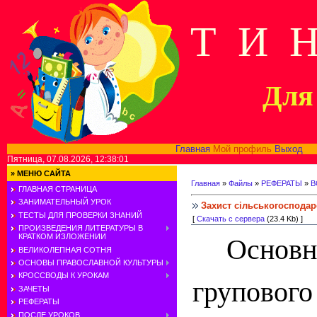
Т И 
Для 
Главная
Мой профиль
Выход
В
Пятница, 07.08.2026, 12:38:01
»
МЕНЮ САЙТА
Главная
»
Файлы
»
РЕФЕРАТЫ
»
В
ГЛАВНАЯ СТРАНИЦА
ЗАНИМАТЕЛЬНЫЙ УРОК
Захист сільськогосподар
ТЕСТЫ ДЛЯ ПРОВЕРКИ ЗНАНИЙ
[
Скачать с сервера
(23.4 Kb) ]
ПРОИЗВЕДЕНИЯ ЛИТЕРАТУРЫ В
КРАТКОМ ИЗЛОЖЕНИИ
Осно
ВЕЛИКОЛЕПНАЯ СОТНЯ
ОСНОВЫ ПРАВОСЛАВНОЙ КУЛЬТУРЫ
КРОССВОДЫ К УРОКАМ
групового
ЗАЧЕТЫ
РЕФЕРАТЫ
ПОСЛЕ УРОКОВ