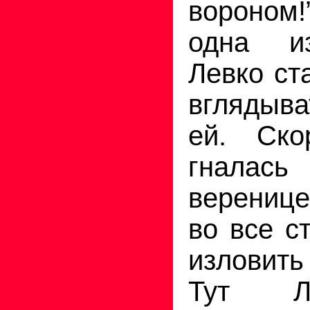
вороном!
одна и
Левко ст
вглядыв
ей. Ск
гнала
веренице
во все с
изловить
Тут Л