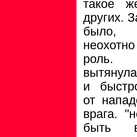
такое ж
других. 
было,
неохотн
роль
вытянула
и быстр
от напад
врага. "
быть в