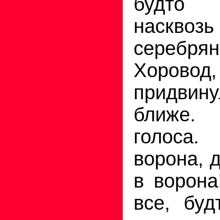
будто 
наск
серебря
Хорово
придвин
ближе. 
голоса.
ворона, 
в ворона
все, буд