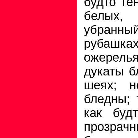
будто те
белых,
убранны
рубашк
ожерель
дукаты б
шеях; 
бледны; 
как буд
прозрач