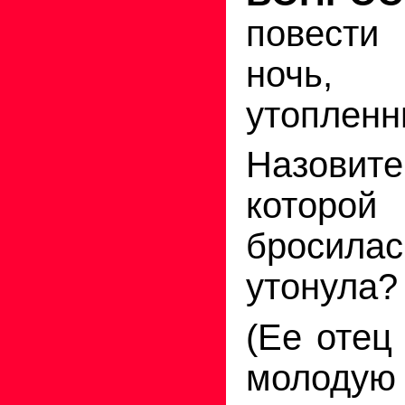
повест
ноч
утопленн
Назовите
которо
бросила
утонула?
(Ее отец
молоду