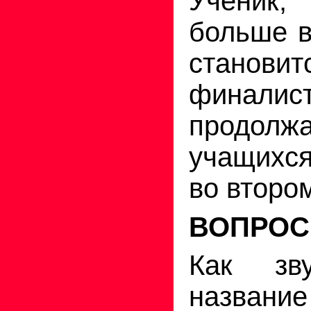
Ученик,
больше в
становит
финали
продол
учащихся
во втором
ВОПРОС
Как зв
название