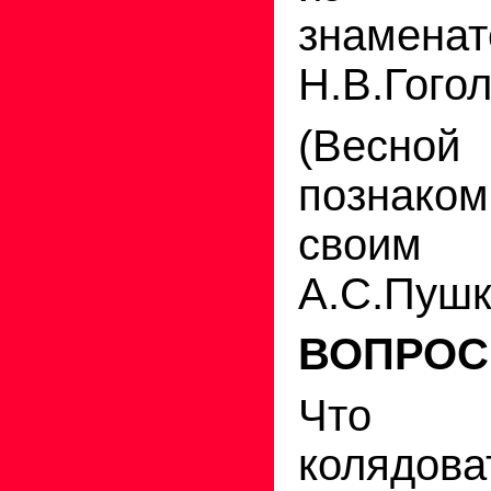
знамена
Н.В.Гого
(Весной 
познак
своим 
А.С.Пушк
ВОПРОС
Что 
колядова