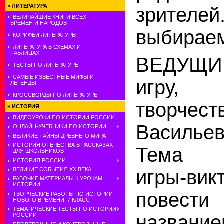
»
ЛИТЕРАТУРА
зрител
ВЕЛИЧАЙШИЕ КНИГИ ВСЕХ
ВРЕМЕН И НАРОДОВ
выбирае
КОРИФЕИ ЛИТЕРАТУРЫ
ЛИТЕРАТУРА В СХЕМАХ И
ТАБЛИЦАХ
ВЕДУЩИ
ТЕСТЫ ПО ЛИТЕРАТУРЕ
САМЫЕ ИЗВЕСТНЫЕ МИФЫ И
игру, 
ЛЕГЕНДЫ
КРОССВОРДЫ ПО ЛИТЕРАТУРЕ
творчес
»
ИСТОРИЯ
ВИДЕОУРОКИ ПО ИСТОРИИ РОССИИ
Василье
ОНЛАЙН-УЧЕБНИКИ ПО ИСТОРИИ
ВЕЛИКИЕ ТАЙНЫ ДРЕВНЕГО МИРА
ИСТОРИЯ ОТЕЧЕСТВА В РАССКАЗАХ
Тема с
ДЛЯ ШКОЛЬНИКОВ
ИСТОРИЯ РОССИИ
ВЕЛИКИЕ СОБЫТИЯ ХХ ВЕКА
игры-в
РАБОЧИЕ МАТЕРИАЛЫ К УРОКАМ
ИСТОРИИ
повест
ТВОРЧЕСКИЕ РАБОТЫ ПО ИСТОРИИ
НОВОГО ВРЕМЕНИ. 7 КЛАСС
ТЕМАТИЧЕСКИЕ ТЕСТЫ ПО ИСТОРИИ
название
РОССИИ