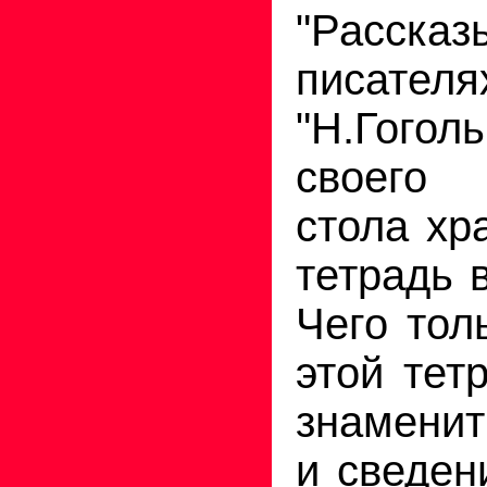
"Расска
писателя
"Н.Гог
своего 
стола хр
тетрадь 
Чего тол
этой тет
знаменит
и сведен