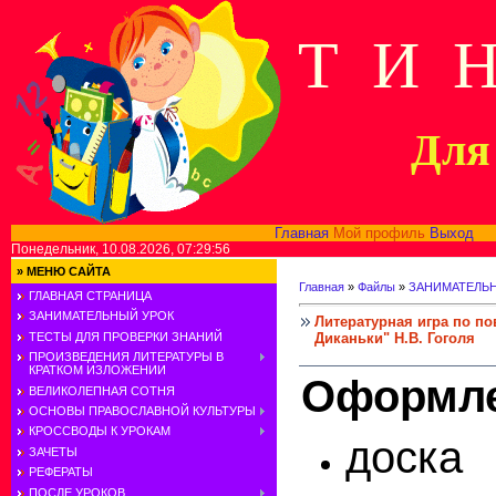
Т И 
Для 
Главная
Мой профиль
Выход
В
Понедельник, 10.08.2026, 07:29:56
»
МЕНЮ САЙТА
Главная
»
Файлы
»
ЗАНИМАТЕЛЬ
ГЛАВНАЯ СТРАНИЦА
ЗАНИМАТЕЛЬНЫЙ УРОК
Литературная игра по по
Диканьки" Н.В. Гоголя
ТЕСТЫ ДЛЯ ПРОВЕРКИ ЗНАНИЙ
ПРОИЗВЕДЕНИЯ ЛИТЕРАТУРЫ В
КРАТКОМ ИЗЛОЖЕНИИ
Оформле
ВЕЛИКОЛЕПНАЯ СОТНЯ
ОСНОВЫ ПРАВОСЛАВНОЙ КУЛЬТУРЫ
КРОССВОДЫ К УРОКАМ
доск
ЗАЧЕТЫ
РЕФЕРАТЫ
ПОСЛЕ УРОКОВ