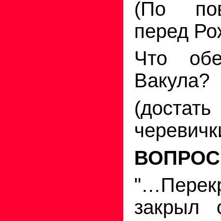
(По по
перед Ро
Что об
Вакула?
(доста
черевичк
ВОПРОС
"…Пере
закрыл 