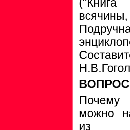
("Кни
всяч
Подручн
энциклоп
Составит
Н.В.Гогол
ВОПРОС
Почему
можно н
из 