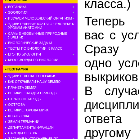
класса.)
»
БИОЛОГИЯ
БОТАНИКА
ЗООЛОГИЯ
Теперь
ИЗУЧАЕМ ЧЕЛОВЕЧЕСКИЙ ОРГАНИЗМ
УДИВИТЕЛЬНЫЕ ФАКТЫ О ЧЕЛОВЕКЕ К
УРОКАМ АНАТОМИИ
вас с ус
САМЫЕ НЕОБЫЧНЫЕ ПРИРОДНЫЕ
ЯВЛЕНИЯ
БИОЛОГИЧЕСКИЕ ЗАДАЧИ
Сразу 
ТЕСТЫ ПО БИОЛОГИИ. 5 КЛАСС
ЕГЭ ПО БИОЛОГИИ
одно усл
КРОССВОРДЫ ПО БИОЛОГИИ
»
ГЕОГРАФИЯ
выкриков
УДИВИТЕЛЬНАЯ ГЕОГРАФИЯ
КАК ОТКРЫВАЛИ НАШУ ЗЕМЛЮ
В случа
ПЛАНЕТА ЗЕМЛЯ
ВЕЛИКИЕ ЗАГАДКИ ПРИРОДЫ
СТРАНЫ И НАРОДЫ
дисцип
ОСТРОВА
ВЕЛИКИЕ ГОРОДА МИРА
ответа 
ШТАТЫ США
ЗЕМЛИ ГЕРМАНИИ
ДЕПАРТАМЕНТЫ ФРАНЦИИ
другому
НАРОДЫ СЕВЕРА
ЗАДАНИЯ И УПРАЖНЕНИЯ ПО