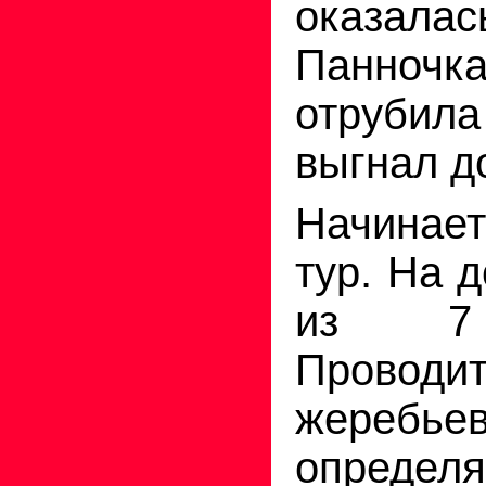
оказала
Панночка
отрубила
выгнал до
Начина
тур. На 
из 7 
Проводит
жеребьев
определя