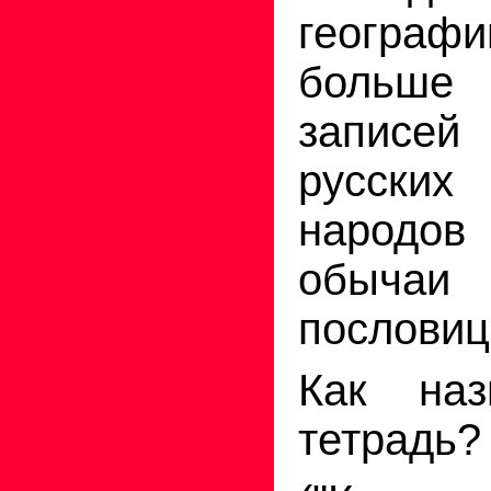
геогра
больше 
записе
русских 
народов
обычаи
пословиц
Как наз
тетрадь?