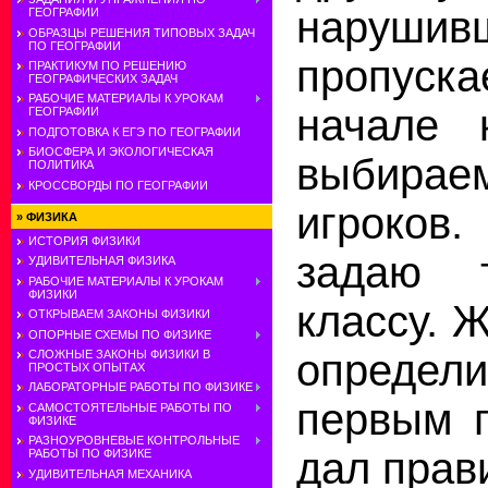
нарушив
ГЕОГРАФИИ
ОБРАЗЦЫ РЕШЕНИЯ ТИПОВЫХ ЗАДАЧ
ПО ГЕОГРАФИИ
пропус
ПРАКТИКУМ ПО РЕШЕНИЮ
ГЕОГРАФИЧЕСКИХ ЗАДАЧ
РАБОЧИЕ МАТЕРИАЛЫ К УРОКАМ
начале 
ГЕОГРАФИИ
ПОДГОТОВКА К ЕГЭ ПО ГЕОГРАФИИ
БИОСФЕРА И ЭКОЛОГИЧЕСКАЯ
выбира
ПОЛИТИКА
КРОССВОРДЫ ПО ГЕОГРАФИИ
игроков
»
ФИЗИКА
ИСТОРИЯ ФИЗИКИ
задаю 
УДИВИТЕЛЬНАЯ ФИЗИКА
РАБОЧИЕ МАТЕРИАЛЫ К УРОКАМ
ФИЗИКИ
классу. 
ОТКРЫВАЕМ ЗАКОНЫ ФИЗИКИ
ОПОРНЫЕ СХЕМЫ ПО ФИЗИКЕ
опреде
СЛОЖНЫЕ ЗАКОНЫ ФИЗИКИ В
ПРОСТЫХ ОПЫТАХ
ЛАБОРАТОРНЫЕ РАБОТЫ ПО ФИЗИКЕ
первым п
САМОСТОЯТЕЛЬНЫЕ РАБОТЫ ПО
ФИЗИКЕ
РАЗНОУРОВНЕВЫЕ КОНТРОЛЬНЫЕ
дал прав
РАБОТЫ ПО ФИЗИКЕ
УДИВИТЕЛЬНАЯ МЕХАНИКА