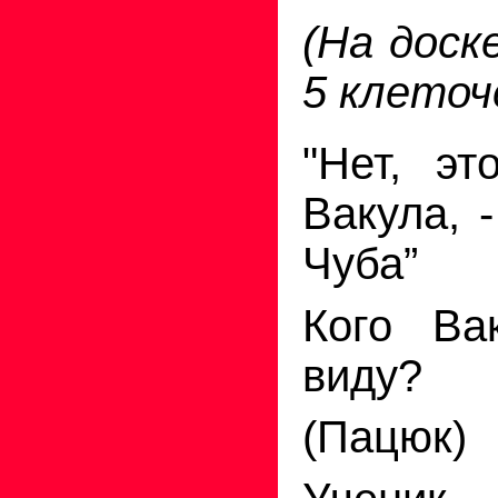
(На доск
5 клеточ
"Нет, эт
Вакула, 
Чуба”
Кого Ва
виду?
(Пацюк)