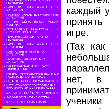
ГЕОМЕТРИИ
каждый у
САМОСТОЯТЕЛЬНЫЕ РАБОТЫ ПО
МАТЕМАТИКЕ
ПРОМЕЖУТОЧНОЕ ТЕСТИРОВАНИЕ ПО
МАТЕМАТИКЕ
принят
ПОЭТИЧЕСКИЙ КАЛЕЙДОСКОП "ЧИСЛА
И ФИГУРЫ"
игре.
ТЕСТЫ ДЛЯ ОЦЕНКИ КАЧЕСТВА
ОБУЧЕНИЯ ПО АЛГЕБРЕ
ТЕМАТИЧЕСКИЙ КОНТРОЛЬ ПО
ГЕОМЕТРИИ
(Так как
САМОСТОЯТЕЛЬНЫЕ РАБОТЫ ПО
ГЕОМЕТРИИ
КОНТРОЛЬНЫЕ РАБОТЫ ПО
небо
МАТЕМАТИКЕ
СКАЗОЧНЫЕ ОЛИМПИАДЫ ПО
МАТЕМАТИКЕ
паралле
ГИА ПО МАТЕМАТИКЕ В 9 КЛАССЕ.
ТИПОВЫЕ ЗАДАНИЯ
УЧЕБНО-ТРЕНИРОВОЧНЫЕ ТЕСТЫ ДЛЯ
нет, в
ПОДГОТОВКИ К ОГЭ. 9 КЛАСС
ПОДГОТОВКА К ЕГЭ ПО МАТЕМАТИКЕ
МАТЕМАТИЧЕСКАЯ СОСТАВЛЯЮЩАЯ
приним
ВСЕХ ДОСТИЖЕНИЙ ЦИВИЛИЗАЦИИ
МАТЕМАТИЧЕСКИЙ КРУЖОК В ШКОЛЕ
учени
ЗАДАЧКИ ОТ ГРИГОРИЯ ОСТЕРА
КРОССВОРДЫ ПО МАТЕМАТИКЕ