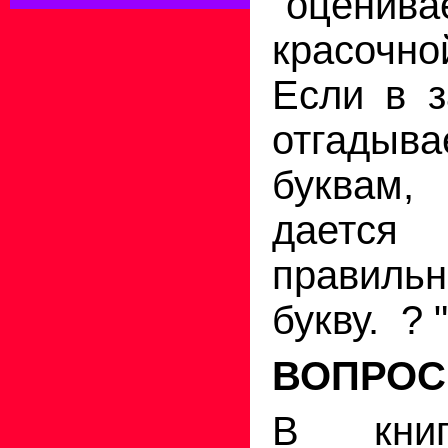
"оценива
красочн
Если в з
отгады
буквам,
дается
правиль
букву. ?
ВОПРОС
В книг