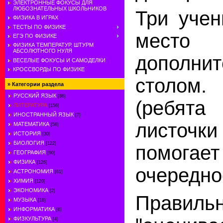
ЭЛЕКТРОННЫЕ ФОКУСЫ ДЛЯ
ЛЮБОЗНАТЕЛЬНЫХ ШКОЛЬНИКОВ
Три учен
ФИЗИКА В ИГРАХ
ТЕСТЫ ПО ФИЗИКЕ
мес
ЕГЭ ПО ФИЗИКЕ
ФИЗИКА ТЕМПЕРАТУР. ШТУРМ
АБСОЛЮТНОГО НУЛЯ
дополни
ВЕСЕЛЫЕ ФОКУСЫ И САМОДЕЛКИ
КРОССВОРДЫ ПО ФИЗИКЕ
столом.
»
Категории раздела
РУССКИЙ ЯЗЫК
[86]
(ребят
ЛИТЕРАТУРА
[156]
ИНОСТРАННЫЙ ЯЗЫК
[7]
листочк
МАТЕМАТИКА
[58]
ИСТОРИЯ
[30]
БИОЛОГИЯ
[122]
помогае
ГЕОГРАФИЯ
[90]
ФИЗИКА
[126]
очередно
АСТРОНОМИЯ
[61]
ХИМИЯ
[120]
ЭКОНОМИКА
[2]
Правил
МУЗЫКА
[18]
ИНФОРМАТИКА
[6]
ФИЗКУЛЬТУРА
[4]