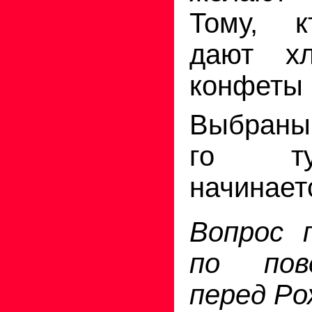
Тому, к
дают хл
конфеты 
Выбраны 
го ту
начинает
Вопрос 
по пов
перед Ро