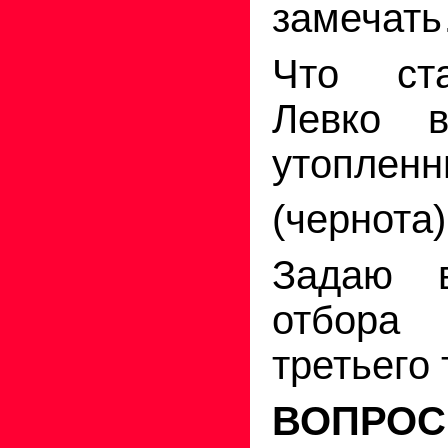
замечат
Что ст
Левко 
утоплен
(чернота)
Задаю 
отбор
третьего 
ВОПРО