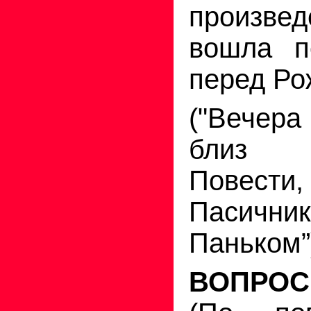
произве
вошла п
перед Ро
("Вечер
близ 
Повести
Пасичн
Паньком”
ВОПРО