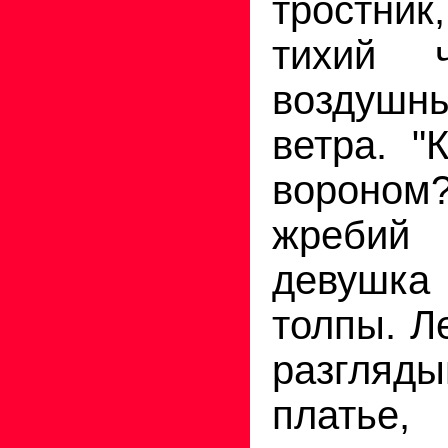
тростник
тихий 
воздуш
ветра. "
вороно
жребий
девушк
толпы. Л
разгляды
платье,