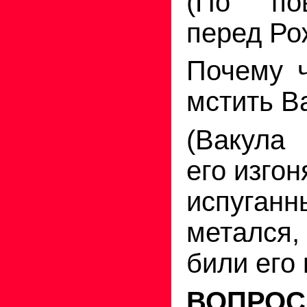
(По по
перед Ро
Почему ч
мстить В
(Вакула
его изго
испуга
метался
били его 
ВОПРОС