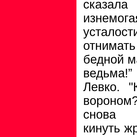
сказал
изне
усталост
отнимать
бедной м
ведьма!
Левко. "
вороно
снова 
кинуть ж