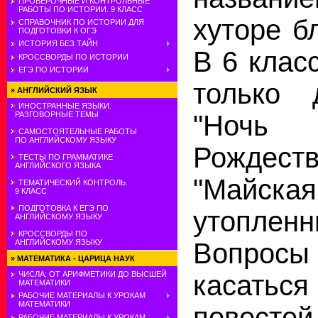
ПРОВЕРОЧНЫЕ И КОНТРОЛЬНЫЕ
РАБОТЫ ПО ИСТОРИИ. 9 КЛАСС
хуторе б
СПРАВОЧНИК ПО ИСТОРИИ ДЛЯ
ПОДГОТОВКИ К ОГЭ
ИСТОРИЯ БЕЗ ТАЙН
В 6 клас
КРОССВОРДЫ ПО ИСТОРИИ
ЕГЭ ПО ИСТОРИИ
только 
»
АНГЛИЙСКИЙ ЯЗЫК
ИНОСТРАННЫЕ ЯЗЫКИ.
РАЗГОВОРНЫЕ ТЕМЫ
"Ноч
САМОСТОЯТЕЛЬНЫЕ РАБОТЫ
ПО АНГЛИЙСКОМУ ЯЗЫКУ
Рожде
ТЕСТЫ ПО ГРАММАТИКЕ
АНГЛИЙСКОГО ЯЗЫКА
"Майска
ТЕМАТИЧЕСКИЙ КОНТРОЛЬ.
9 КЛАСС
ПОДГОТОВКА К ЕГЭ ПО
утопленн
АНГЛИЙСКОМУ ЯЗЫКУ
КРОССВОРДЫ ПО
АНГЛИЙСКОМУ ЯЗЫКУ
Вопро
»
МАТЕМАТИКА - ЦАРИЦА НАУК
ЧИСЛА: ОТ АРИФМЕТИКИ ДО ВЫСШЕЙ
касаться
МАТЕМАТИКИ
РАБОЧИЕ МАТЕРИАЛЫ К УРОКАМ
МАТЕМАТИКИ
повест
РАБОЧИЕ МАТЕРИАЛЫ К УРОКАМ