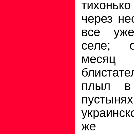
тихонько
через не
все уж
селе; 
меся
блистате
плыл в
пустыня
украинск
же тор