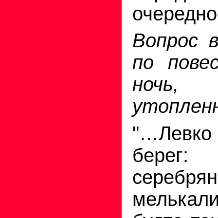
очередно
Вопрос 
по пове
ноч
утопленн
"…Левко 
берег:
серебр
мелькали