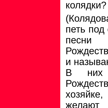
колядки?
(Колядов
петь под
песни
Рождеств
и называ
В них
Рождест
хозяйк
желают