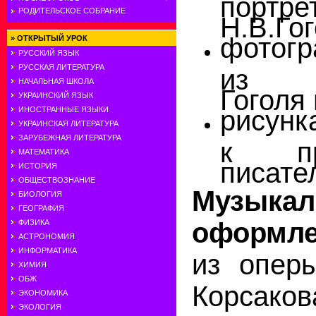
портре
РОДИТЕЛЬСКОЕ СОБРАНИЕ
Н.В.Гог
фотог
»
ОТКРЫТЫЙ УРОК
РУССКИЙ ЯЗЫК
РУССКАЯ ЛИТЕРАТУРА
из пр
НАЧАЛЬНАЯ ШКОЛА
Гоголя 
УКРАИНСКИЙ ЯЗЫК
ИНОСТРАННЫЕ ЯЗЫКИ
рисунк
УКРАИНСКАЯ ЛИТЕРАТУРА
ЗАРУБЕЖНАЯ ЛИТЕРАТУРА
к про
МАТЕМАТИКА
писате
ИСТОРИЯ
ОБЩЕСТВОЗНАНИЕ
Музыкал
БИОЛОГИЯ
ГЕОГРАФИЯ
оформле
ФИЗИКА
АСТРОНОМИЯ
ИНФОРМАТИКА
из оперы
ХИМИЯ
ОБЖ
Корсако
ЭКОНОМИКА
ЭКОЛОГИЯ