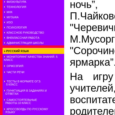
ночь
ФИЗКУЛЬТУРА
ТЕХНОЛОГИЯ
П.Чайков
МХК
МУЗЫКА
ИЗО
"Череви
ПСИХОЛОГИЯ
КЛАССНОЕ РУКОВОДСТВО
М.Мусорг
ВНЕКЛАССНАЯ РАБОТА
АДМИНИСТРАЦИЯ ШКОЛЫ
"Сорочин
»
РУССКИЙ ЯЗЫК
МОНИТОРИНГ КАЧЕСТВА ЗНАНИЙ. 5
ярмарка”
КЛАСС
ОРФОЭПИЯ
ЧАСТИ РЕЧИ
На игру
ТЕСТЫ В ФОРМАТЕ ОГЭ.
учителей
5 КЛАСС
ПУНКТУАЦИЯ В ЗАДАНИЯХ И
ОТВЕТАХ
воспитат
САМОСТОЯТЕЛЬНЫЕ
РАБОТЫ.10 КЛАСС
родителе
КРОССВОРДЫ ПО РУССКОМУ
ЯЗЫКУ