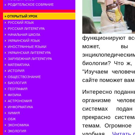
РОДИТЕЛЬСКОЕ СОБРАНИЕ
»
ОТКРЫТЫЙ УРОК
РУССКИЙ ЯЗЫК
РУССКАЯ ЛИТЕРАТУРА
НАЧАЛЬНАЯ ШКОЛА
функционируют вс
УКРАИНСКИЙ ЯЗЫК
может, вы 
ИНОСТРАННЫЕ ЯЗЫКИ
УКРАИНСКАЯ ЛИТЕРАТУРА
энциклопедичес
ЗАРУБЕЖНАЯ ЛИТЕРАТУРА
биологии? Что ж,
МАТЕМАТИКА
"Изучаем человеч
ИСТОРИЯ
ОБЩЕСТВОЗНАНИЕ
сайте поможет вам
БИОЛОГИЯ
ГЕОГРАФИЯ
Интересно поданн
ФИЗИКА
организме челов
АСТРОНОМИЯ
ИНФОРМАТИКА
системах пода
ХИМИЯ
прекрасно систем
ОБЖ
темам. Огромное 
ЭКОНОМИКА
ЭКОЛОГИЯ
удобная
...
Читать 