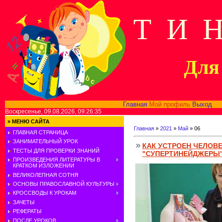
Т И 
Для 
Главная
Мой профиль
Выход
В
Воскресенье, 09.08.2026, 09:26:35
»
МЕНЮ САЙТА
Главная
»
2021
»
Май
»
06
ГЛАВНАЯ СТРАНИЦА
ЗАНИМАТЕЛЬНЫЙ УРОК
КАК УСТРОЕН ЧЕЛОВЕ
ТЕСТЫ ДЛЯ ПРОВЕРКИ ЗНАНИЙ
"СУПЕРТИНЕЙДЖЕРЫ
ПРОИЗВЕДЕНИЯ ЛИТЕРАТУРЫ В
КРАТКОМ ИЗЛОЖЕНИИ
ВЕЛИКОЛЕПНАЯ СОТНЯ
ОСНОВЫ ПРАВОСЛАВНОЙ КУЛЬТУРЫ
КРОССВОДЫ К УРОКАМ
ЗАЧЕТЫ
РЕФЕРАТЫ
ПОСЛЕ УРОКОВ