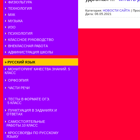
ФИЗКУЛЬТУРА
ТЕХНОЛОГИЯ
Категория:
НОВОСТИ САЙТА
|
Прос
Дата:
06.05.2021
МХК
МУЗЫКА
ИЗО
ПСИХОЛОГИЯ
КЛАССНОЕ РУКОВОДСТВО
ВНЕКЛАССНАЯ РАБОТА
АДМИНИСТРАЦИЯ ШКОЛЫ
»
РУССКИЙ ЯЗЫК
МОНИТОРИНГ КАЧЕСТВА ЗНАНИЙ. 5
КЛАСС
ОРФОЭПИЯ
ЧАСТИ РЕЧИ
ТЕСТЫ В ФОРМАТЕ ОГЭ.
5 КЛАСС
ПУНКТУАЦИЯ В ЗАДАНИЯХ И
ОТВЕТАХ
САМОСТОЯТЕЛЬНЫЕ
РАБОТЫ.10 КЛАСС
КРОССВОРДЫ ПО РУССКОМУ
ЯЗЫКУ