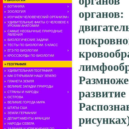
органо
»
БИОЛОГИЯ
БОТАНИКА
органо
ЗООЛОГИЯ
ИЗУЧАЕМ ЧЕЛОВЕЧЕСКИЙ ОРГАНИЗМ
УДИВИТЕЛЬНЫЕ ФАКТЫ О ЧЕЛОВЕКЕ К
двигател
УРОКАМ АНАТОМИИ
САМЫЕ НЕОБЫЧНЫЕ ПРИРОДНЫЕ
ЯВЛЕНИЯ
покровно
БИОЛОГИЧЕСКИЕ ЗАДАЧИ
ТЕСТЫ ПО БИОЛОГИИ. 5 КЛАСС
кровообр
ЕГЭ ПО БИОЛОГИИ
КРОССВОРДЫ ПО БИОЛОГИИ
лимфооб
»
ГЕОГРАФИЯ
УДИВИТЕЛЬНАЯ ГЕОГРАФИЯ
Размн
КАК ОТКРЫВАЛИ НАШУ ЗЕМЛЮ
ПЛАНЕТА ЗЕМЛЯ
ВЕЛИКИЕ ЗАГАДКИ ПРИРОДЫ
развити
СТРАНЫ И НАРОДЫ
ОСТРОВА
Распоз
ВЕЛИКИЕ ГОРОДА МИРА
ШТАТЫ США
ЗЕМЛИ ГЕРМАНИИ
рисунка
ДЕПАРТАМЕНТЫ ФРАНЦИИ
НАРОДЫ СЕВЕРА
ЗАДАНИЯ И УПРАЖНЕНИЯ ПО