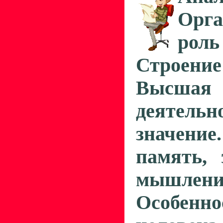
Орга
роль
Строени
Высша
деятельн
значени
память, 
мышлени
Особенн