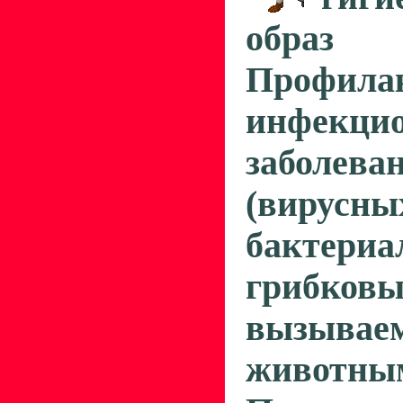
обра
Профила
инфекци
заболева
(вирусны
бактериа
грибковы
вызывае
животным