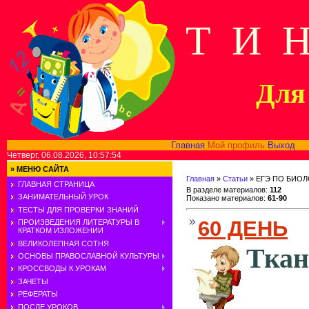
Т И 
Для 
Главная
Мой профиль
Выход
В
Четверг, 06.08.2026, 10:57:54
»
МЕНЮ САЙТА
Главная
»
Статьи
» ЕГЭ ПО БИО
ГЛАВНАЯ СТРАНИЦА
В разделе материалов
:
112
ЗАНИМАТЕЛЬНЫЙ УРОК
Показано материалов
:
61-90
ТЕСТЫ ДЛЯ ПРОВЕРКИ ЗНАНИЙ
60 ДЕНЬ
ПРОИЗВЕДЕНИЯ ЛИТЕРАТУРЫ В
КРАТКОМ ИЗЛОЖЕНИИ
ВЕЛИКОЛЕПНАЯ СОТНЯ
Ткан
ОСНОВЫ ПРАВОСЛАВНОЙ КУЛЬТУРЫ
КРОССВОДЫ К УРОКАМ
ЗАЧЕТЫ
РЕФЕРАТЫ
ПОСЛЕ УРОКОВ