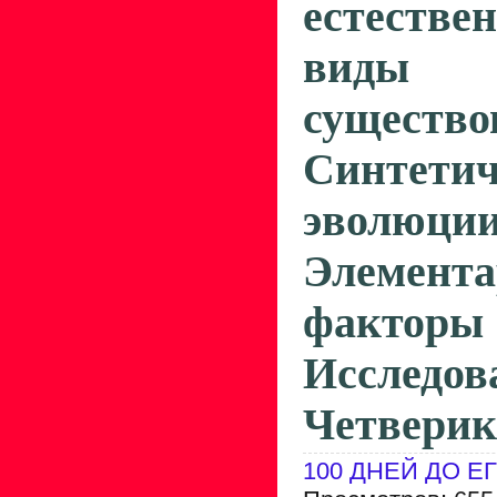
естестве
виды 
существо
Синтетич
эволюции
Элемент
фактор
Исслед
Четверик
100 ДНЕЙ ДО Е