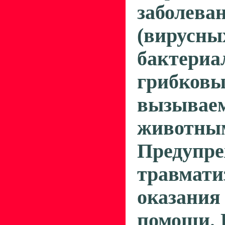
заболева
(вирусны
бактериа
грибковы
вызывае
животным
Предупре
травмат
оказан
помощи. 