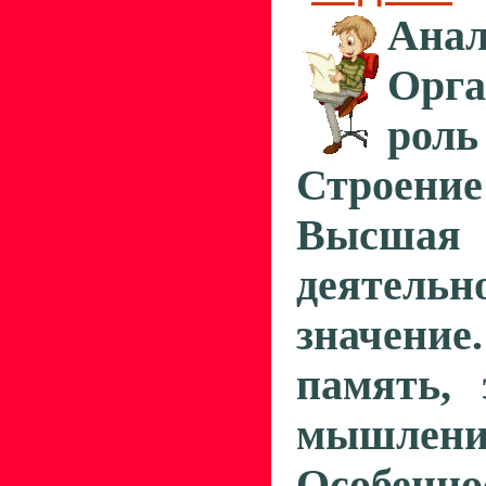
Анал
Орга
роль
Строени
Высша
деятельн
значени
память, 
мышлени
Особенн