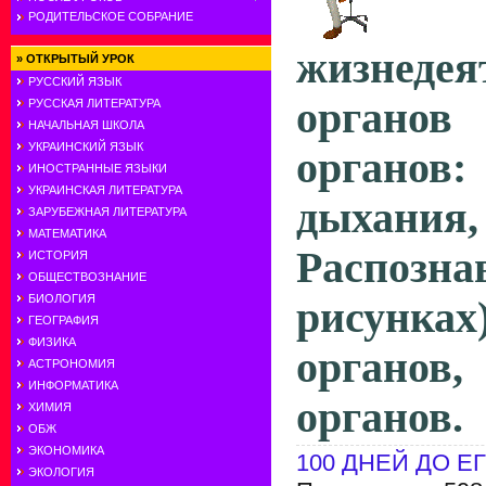
РОДИТЕЛЬСКОЕ СОБРАНИЕ
жизнедея
»
ОТКРЫТЫЙ УРОК
РУССКИЙ ЯЗЫК
органо
РУССКАЯ ЛИТЕРАТУРА
НАЧАЛЬНАЯ ШКОЛА
УКРАИНСКИЙ ЯЗЫК
органов:
ИНОСТРАННЫЕ ЯЗЫКИ
УКРАИНСКАЯ ЛИТЕРАТУРА
дыхания
ЗАРУБЕЖНАЯ ЛИТЕРАТУРА
МАТЕМАТИКА
Распоз
ИСТОРИЯ
ОБЩЕСТВОЗНАНИЕ
БИОЛОГИЯ
рисунк
ГЕОГРАФИЯ
ФИЗИКА
органо
АСТРОНОМИЯ
ИНФОРМАТИКА
органов.
ХИМИЯ
ОБЖ
ЭКОНОМИКА
100 ДНЕЙ ДО Е
ЭКОЛОГИЯ