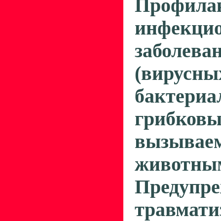
Профила
инфекци
заболева
(вирусны
бактериа
грибковы
вызывае
животным
Предупре
травмат