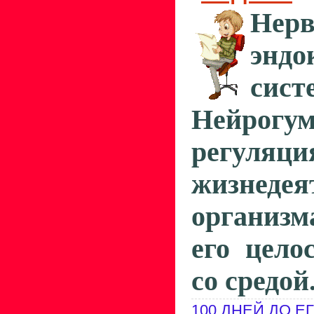
Не
эндо
сист
Нейрогум
регуляц
жизнедея
организм
его цело
со средой
100 ДНЕЙ ДО Е