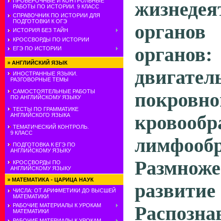
ПРОВЕРОЧНЫЕ И КОНТРОЛЬНЫЕ
жизнедея
РАБОТЫ ПО ИСТОРИИ. 9 КЛАСС
СПРАВОЧНИК ПО ИСТОРИИ ДЛЯ
ПОДГОТОВКИ К ОГЭ
органо
ИСТОРИЯ БЕЗ ТАЙН
КРОССВОРДЫ ПО ИСТОРИИ
органо
ЕГЭ ПО ИСТОРИИ
»
АНГЛИЙСКИЙ ЯЗЫК
двигател
ИНОСТРАННЫЕ ЯЗЫКИ.
РАЗГОВОРНЫЕ ТЕМЫ
САМОСТОЯТЕЛЬНЫЕ РАБОТЫ
покровно
ПО АНГЛИЙСКОМУ ЯЗЫКУ
ТЕСТЫ ПО ГРАММАТИКЕ
кровообр
АНГЛИЙСКОГО ЯЗЫКА
ТЕМАТИЧЕСКИЙ КОНТРОЛЬ.
9 КЛАСС
лимфооб
ПОДГОТОВКА К ЕГЭ ПО
АНГЛИЙСКОМУ ЯЗЫКУ
Размн
КРОССВОРДЫ ПО
АНГЛИЙСКОМУ ЯЗЫКУ
»
МАТЕМАТИКА - ЦАРИЦА НАУК
развити
ЧИСЛА: ОТ АРИФМЕТИКИ ДО ВЫСШЕЙ
МАТЕМАТИКИ
РАБОЧИЕ МАТЕРИАЛЫ К УРОКАМ
Распоз
МАТЕМАТИКИ
РАБОЧИЕ МАТЕРИАЛЫ К УРОКАМ