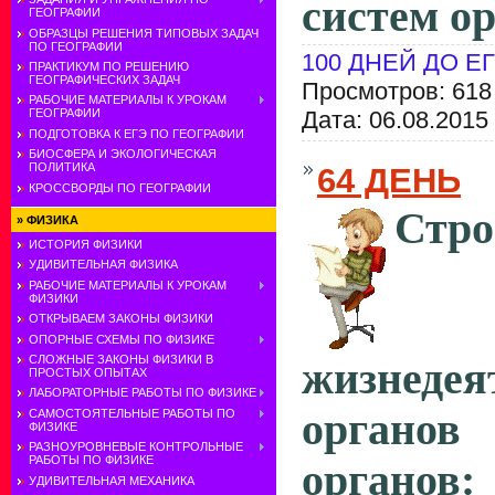
систем ор
ГЕОГРАФИИ
ОБРАЗЦЫ РЕШЕНИЯ ТИПОВЫХ ЗАДАЧ
ПО ГЕОГРАФИИ
100 ДНЕЙ ДО Е
ПРАКТИКУМ ПО РЕШЕНИЮ
ГЕОГРАФИЧЕСКИХ ЗАДАЧ
Просмотров: 618
РАБОЧИЕ МАТЕРИАЛЫ К УРОКАМ
Дата:
06.08.2015
ГЕОГРАФИИ
ПОДГОТОВКА К ЕГЭ ПО ГЕОГРАФИИ
БИОСФЕРА И ЭКОЛОГИЧЕСКАЯ
ПОЛИТИКА
64 ДЕНЬ
КРОССВОРДЫ ПО ГЕОГРАФИИ
Ст
»
ФИЗИКА
ИСТОРИЯ ФИЗИКИ
УДИВИТЕЛЬНАЯ ФИЗИКА
РАБОЧИЕ МАТЕРИАЛЫ К УРОКАМ
ФИЗИКИ
ОТКРЫВАЕМ ЗАКОНЫ ФИЗИКИ
ОПОРНЫЕ СХЕМЫ ПО ФИЗИКЕ
СЛОЖНЫЕ ЗАКОНЫ ФИЗИКИ В
жизнедея
ПРОСТЫХ ОПЫТАХ
ЛАБОРАТОРНЫЕ РАБОТЫ ПО ФИЗИКЕ
органо
САМОСТОЯТЕЛЬНЫЕ РАБОТЫ ПО
ФИЗИКЕ
РАЗНОУРОВНЕВЫЕ КОНТРОЛЬНЫЕ
РАБОТЫ ПО ФИЗИКЕ
органо
УДИВИТЕЛЬНАЯ МЕХАНИКА