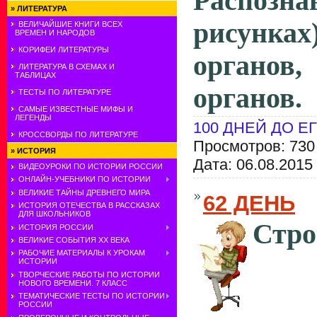
Распоз
»
ЛИТЕРАТУРА
рисунк
ВЕЛИЧАЙШИЕ КНИГИ ВСЕХ
ВРЕМЕН И НАРОДОВ
КОРИФЕИ ЛИТЕРАТУРЫ
органо
ЛИТЕРАТУРА В СХЕМАХ И
ТАБЛИЦАХ
органов.
ТЕСТЫ ПО ЛИТЕРАТУРЕ
САМЫЕ ИЗВЕСТНЫЕ МИФЫ И
ЛЕГЕНДЫ
100 ДНЕЙ ДО Е
КРОССВОРДЫ ПО ЛИТЕРАТУРЕ
Просмотров: 730
»
ИСТОРИЯ
Дата:
06.08.2015
ВИДЕОУРОКИ ПО ИСТОРИИ РОССИИ
ОНЛАЙН-УЧЕБНИКИ ПО ИСТОРИИ
ВЕЛИКИЕ ТАЙНЫ ДРЕВНЕГО МИРА
62 ДЕНЬ
ИСТОРИЯ ОТЕЧЕСТВА В РАССКАЗАХ
ДЛЯ ШКОЛЬНИКОВ
Ст
ИСТОРИЯ РОССИИ
ВЕЛИКИЕ СОБЫТИЯ ХХ ВЕКА
РАБОЧИЕ МАТЕРИАЛЫ К УРОКАМ
ИСТОРИИ
ТВОРЧЕСКИЕ РАБОТЫ ПО ИСТОРИИ
НОВОГО ВРЕМЕНИ. 7 КЛАСС
ТЕМАТИЧЕСКИЕ ТЕСТЫ ПО ИСТОРИИ
РОССИИ