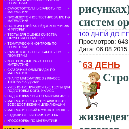
ГЕОМЕТРИИ
рисунка
САМОСТОЯТЕЛЬНЫЕ РАБОТЫ ПО
МАТЕМАТИКЕ
ПРОМЕЖУТОЧНОЕ ТЕСТИРОВАНИЕ ПО
систем ор
МАТЕМАТИКЕ
ПОЭТИЧЕСКИЙ КАЛЕЙДОСКОП "ЧИСЛА
И ФИГУРЫ"
100 ДНЕЙ ДО Е
ТЕСТЫ ДЛЯ ОЦЕНКИ КАЧЕСТВА
ОБУЧЕНИЯ ПО АЛГЕБРЕ
Просмотров: 643
ТЕМАТИЧЕСКИЙ КОНТРОЛЬ ПО
ГЕОМЕТРИИ
Дата:
06.08.2015
САМОСТОЯТЕЛЬНЫЕ РАБОТЫ ПО
ГЕОМЕТРИИ
КОНТРОЛЬНЫЕ РАБОТЫ ПО
63 ДЕНЬ
МАТЕМАТИКЕ
СКАЗОЧНЫЕ ОЛИМПИАДЫ ПО
Ст
МАТЕМАТИКЕ
ГИА ПО МАТЕМАТИКЕ В 9 КЛАССЕ.
ТИПОВЫЕ ЗАДАНИЯ
УЧЕБНО-ТРЕНИРОВОЧНЫЕ ТЕСТЫ ДЛЯ
ПОДГОТОВКИ К ОГЭ. 9 КЛАСС
ПОДГОТОВКА К ЕГЭ ПО МАТЕМАТИКЕ
МАТЕМАТИЧЕСКАЯ СОСТАВЛЯЮЩАЯ
ВСЕХ ДОСТИЖЕНИЙ ЦИВИЛИЗАЦИИ
МАТЕМАТИЧЕСКИЙ КРУЖОК В ШКОЛЕ
жизнедея
ЗАДАЧКИ ОТ ГРИГОРИЯ ОСТЕРА
КРОССВОРДЫ ПО МАТЕМАТИКЕ