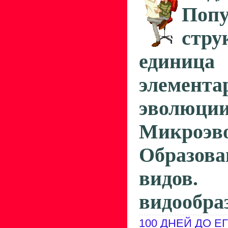
По
стру
едини
элемента
эволюции
Микроэв
Образо
видов
видообра
100 ДНЕЙ ДО Е