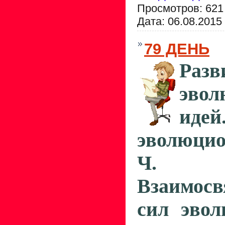
Просмотров: 621
Дата:
06.08.2015
79 ДЕНЬ
Разв
эво
иде
эволюци
Ч. Д
Взаимосв
сил эво