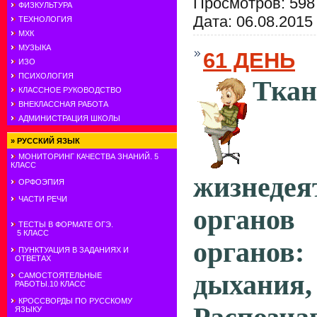
Просмотров: 598
ФИЗКУЛЬТУРА
Дата:
06.08.2015
ТЕХНОЛОГИЯ
МХК
МУЗЫКА
61 ДЕНЬ
ИЗО
ПСИХОЛОГИЯ
Ткан
КЛАССНОЕ РУКОВОДСТВО
ВНЕКЛАССНАЯ РАБОТА
АДМИНИСТРАЦИЯ ШКОЛЫ
»
РУССКИЙ ЯЗЫК
МОНИТОРИНГ КАЧЕСТВА ЗНАНИЙ. 5
КЛАСС
жизнедея
ОРФОЭПИЯ
ЧАСТИ РЕЧИ
органо
ТЕСТЫ В ФОРМАТЕ ОГЭ.
5 КЛАСС
органов:
ПУНКТУАЦИЯ В ЗАДАНИЯХ И
ОТВЕТАХ
дыхания
САМОСТОЯТЕЛЬНЫЕ
РАБОТЫ.10 КЛАСС
КРОССВОРДЫ ПО РУССКОМУ
ЯЗЫКУ