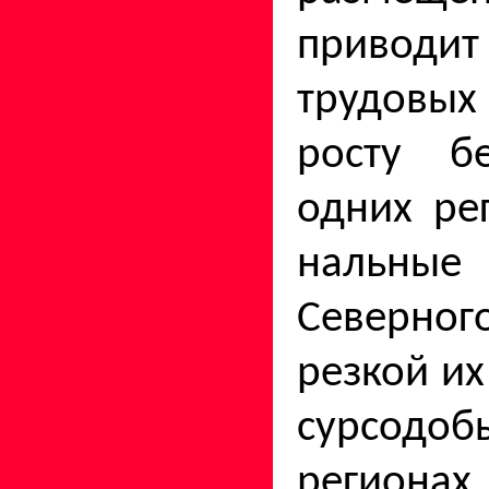
приводи
трудовы
росту б
одних ре
нальные
Северног
резкой их
сурсодо
регионах