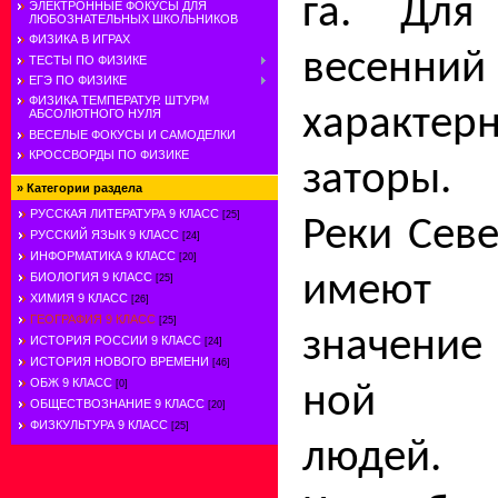
га. Для
ЭЛЕКТРОННЫЕ ФОКУСЫ ДЛЯ
ЛЮБОЗНАТЕЛЬНЫХ ШКОЛЬНИКОВ
ФИЗИКА В ИГРАХ
весенн
ТЕСТЫ ПО ФИЗИКЕ
ЕГЭ ПО ФИЗИКЕ
ФИЗИКА ТЕМПЕРАТУР. ШТУРМ
характе
АБСОЛЮТНОГО НУЛЯ
ВЕСЕЛЫЕ ФОКУСЫ И САМОДЕЛКИ
КРОССВОРДЫ ПО ФИЗИКЕ
заторы.
»
Категории раздела
РУССКАЯ ЛИТЕРАТУРА 9 КЛАСС
[25]
Реки Сев
РУССКИЙ ЯЗЫК 9 КЛАСС
[24]
ИНФОРМАТИКА 9 КЛАСС
[20]
имеют
БИОЛОГИЯ 9 КЛАСС
[25]
ХИМИЯ 9 КЛАСС
[26]
ГЕОГРАФИЯ 9 КЛАСС
[25]
значение
ИСТОРИЯ РОССИИ 9 КЛАСС
[24]
ИСТОРИЯ НОВОГО ВРЕМЕНИ
[46]
ОБЖ 9 КЛАСС
[0]
ной де
ОБЩЕСТВОЗНАНИЕ 9 КЛАСС
[20]
ФИЗКУЛЬТУРА 9 КЛАСС
[25]
людей.