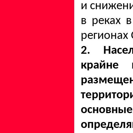
и снижен
в реках 
регионах
2. Насе
крайне 
размещ
террито
основн
определ