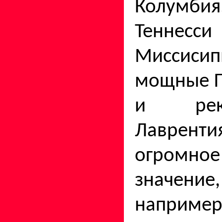
Колумбия
Теннес
Миссисип
мощные Г
и рек
Лаврен
огромное
значени
наприме