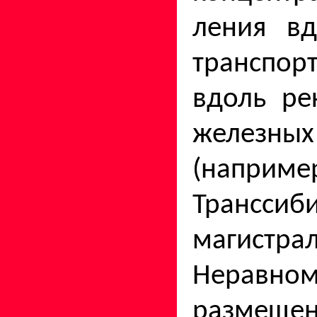
ления вд
транспор
вдоль ре
желез
(напри
Транссиб
магистрал
Неравном
размещен