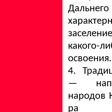
Дальне
характе
заселе
какого-
освоения.
4. Тради
— напр
народов 
ра не