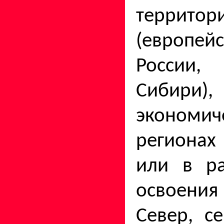
территор
(европе
России,
Сиби
экономич
региона
или в ра
освоения
Север, с