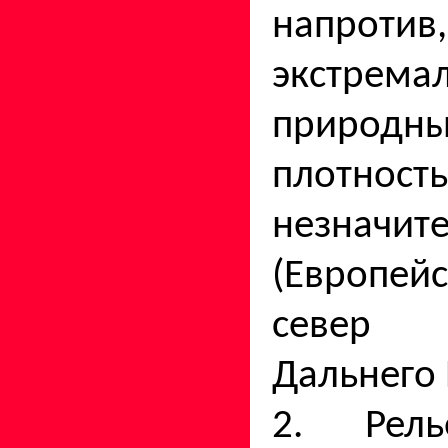
напротив
экстрема
природны
плотнос
незна­чит
(Европе
север
Дальнего 
2. Рел