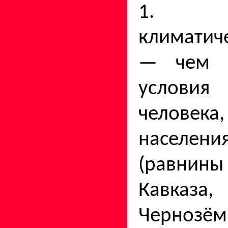
1. П
климатич
— чем б
услови
человека,
населе
(равнин
Кавказа,
Чернозё