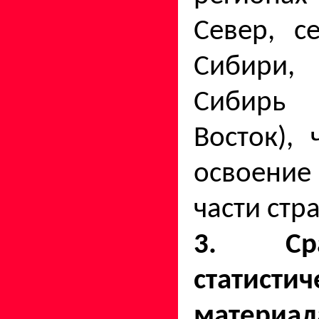
Север, с
Сибири
Сибирь
Восток), 
ос­воен
части стр
3. Ср
статисти
материа