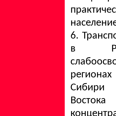
практи
население
6. Транс
в Ро
слабоосв
регион
Сибири
Востока
концент