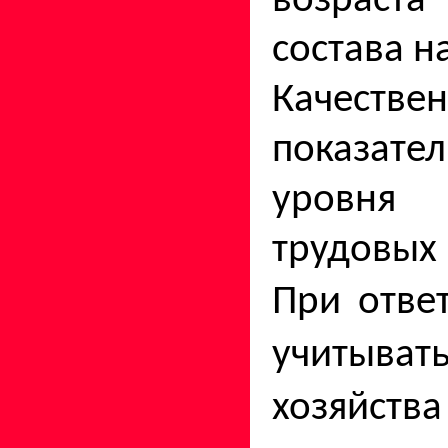
возраст
состава н
Качестве
показате
уровня 
тру­довых
При отве
учитыват
хозяй