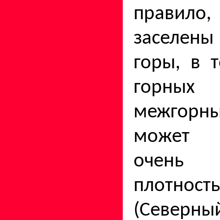
правило,
заселены
го­ры, в
горных
межгорны
может 
очень
плотнос
(Северный