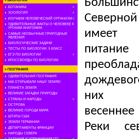
Больши
»
БИОЛОГИЯ
БОТАНИКА
ЗООЛОГИЯ
Северн
ИЗУЧАЕМ ЧЕЛОВЕЧЕСКИЙ ОРГАНИЗМ
УДИВИТЕЛЬНЫЕ ФАКТЫ О ЧЕЛОВЕКЕ К
УРОКАМ АНАТОМИИ
имеет 
САМЫЕ НЕОБЫЧНЫЕ ПРИРОДНЫЕ
ЯВЛЕНИЯ
БИОЛОГИЧЕСКИЕ ЗАДАЧИ
пит
ТЕСТЫ ПО БИОЛОГИИ. 5 КЛАСС
ЕГЭ ПО БИОЛОГИИ
КРОССВОРДЫ ПО БИОЛОГИИ
преоблад
»
ГЕОГРАФИЯ
дождевог
УДИВИТЕЛЬНАЯ ГЕОГРАФИЯ
КАК ОТКРЫВАЛИ НАШУ ЗЕМЛЮ
ПЛАНЕТА ЗЕМЛЯ
них х
ВЕЛИКИЕ ЗАГАДКИ ПРИРОДЫ
СТРАНЫ И НАРОДЫ
ОСТРОВА
весенне
ВЕЛИКИЕ ГОРОДА МИРА
ШТАТЫ США
ЗЕМЛИ ГЕРМАНИИ
Реки се
ДЕПАРТАМЕНТЫ ФРАНЦИИ
НАРОДЫ СЕВЕРА
ЗАДАНИЯ И УПРАЖНЕНИЯ ПО