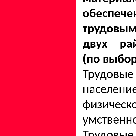
обеспече
трудовы
двух ра
(по выбор
Трудовые
населени
физич
умствен
Трудов