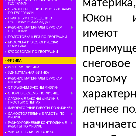
материка
ГЕОГРАФИИ
ОБРАЗЦЫ РЕШЕНИЯ ТИПОВЫХ ЗАДАЧ
ПО ГЕОГРАФИИ
Юкон и
ПРАКТИКУМ ПО РЕШЕНИЮ
ГЕОГРАФИЧЕСКИХ ЗАДАЧ
РАБОЧИЕ МАТЕРИАЛЫ К УРОКАМ
имеют
ГЕОГРАФИИ
ПОДГОТОВКА К ЕГЭ ПО ГЕОГРАФИИ
БИОСФЕРА И ЭКОЛОГИЧЕСКАЯ
преимуще
ПОЛИТИКА
КРОССВОРДЫ ПО ГЕОГРАФИИ
снегов
»
ФИЗИКА
ИСТОРИЯ ФИЗИКИ
УДИВИТЕЛЬНАЯ ФИЗИКА
поэтом
РАБОЧИЕ МАТЕРИАЛЫ К УРОКАМ
ФИЗИКИ
ОТКРЫВАЕМ ЗАКОНЫ ФИЗИКИ
характе
ОПОРНЫЕ СХЕМЫ ПО ФИЗИКЕ
СЛОЖНЫЕ ЗАКОНЫ ФИЗИКИ В
ПРОСТЫХ ОПЫТАХ
летнее по
ЛАБОРАТОРНЫЕ РАБОТЫ ПО ФИЗИКЕ
САМОСТОЯТЕЛЬНЫЕ РАБОТЫ ПО
ФИЗИКЕ
начинает
РАЗНОУРОВНЕВЫЕ КОНТРОЛЬНЫЕ
РАБОТЫ ПО ФИЗИКЕ
УДИВИТЕЛЬНАЯ МЕХАНИКА