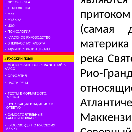
являются
ФИЗКУЛЬТУРА
ТЕХНОЛОГИЯ
приток
МХК
МУЗЫКА
(самая 
ИЗО
ПСИХОЛОГИЯ
КЛАССНОЕ РУКОВОДСТВО
материка
ВНЕКЛАССНАЯ РАБОТА
АДМИНИСТРАЦИЯ ШКОЛЫ
река Свят
»
РУССКИЙ ЯЗЫК
МОНИТОРИНГ КАЧЕСТВА ЗНАНИЙ. 5
КЛАСС
Рио-Гранд
ОРФОЭПИЯ
ЧАСТИ РЕЧИ
относящи
ТЕСТЫ В ФОРМАТЕ ОГЭ.
5 КЛАСС
Атланти­ч
ПУНКТУАЦИЯ В ЗАДАНИЯХ И
ОТВЕТАХ
Маккензи
САМОСТОЯТЕЛЬНЫЕ
РАБОТЫ.10 КЛАСС
КРОССВОРДЫ ПО РУССКОМУ
ЯЗЫКУ