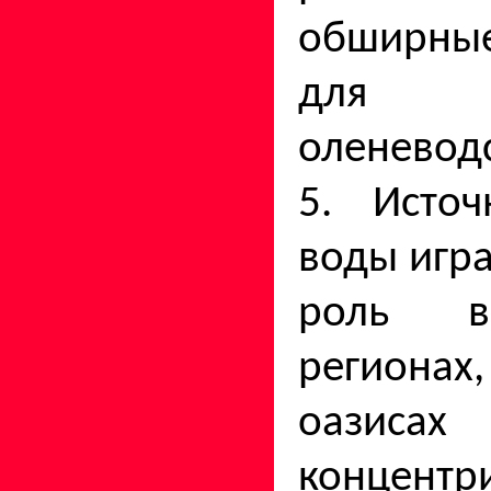
обширны
для 
оленеводс
5. Источ
воды игр
роль в
регион
оазисах
концентр