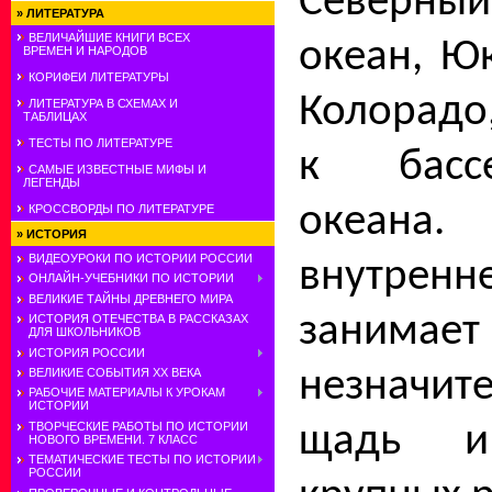
Северны
»
ЛИТЕРАТУРА
ВЕЛИЧАЙШИЕ КНИГИ ВСЕХ
оке­ан, Ю
ВРЕМЕН И НАРОДОВ
КОРИФЕИ ЛИТЕРАТУРЫ
Колорадо
ЛИТЕРАТУРА В СХЕМАХ И
ТАБЛИЦАХ
ТЕСТЫ ПО ЛИТЕРАТУРЕ
к басс
САМЫЕ ИЗВЕСТНЫЕ МИФЫ И
ЛЕГЕНДЫ
океана
КРОССВОРДЫ ПО ЛИТЕРАТУРЕ
»
ИСТОРИЯ
ВИДЕОУРОКИ ПО ИСТОРИИ РОССИИ
внутре
ОНЛАЙН-УЧЕБНИКИ ПО ИСТОРИИ
ВЕЛИКИЕ ТАЙНЫ ДРЕВНЕГО МИРА
занимает
ИСТОРИЯ ОТЕЧЕСТВА В РАССКАЗАХ
ДЛЯ ШКОЛЬНИКОВ
ИСТОРИЯ РОССИИ
незначи
ВЕЛИКИЕ СОБЫТИЯ ХХ ВЕКА
РАБОЧИЕ МАТЕРИАЛЫ К УРОКАМ
ИСТОРИИ
щадь и
ТВОРЧЕСКИЕ РАБОТЫ ПО ИСТОРИИ
НОВОГО ВРЕМЕНИ. 7 КЛАСС
ТЕМАТИЧЕСКИЕ ТЕСТЫ ПО ИСТОРИИ
РОССИИ