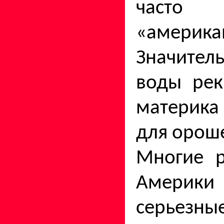
часто
«америка
Значите
воды рек
материка
для орош
Многие р
Америки
серьез