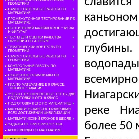
слави
ГЕОМЕТРИИ
САМОСТОЯТЕЛЬНЫЕ РАБОТЫ ПО
МАТЕМАТИКЕ
каньоном
ПРОМЕЖУТОЧНОЕ ТЕСТИРОВАНИЕ ПО
МАТЕМАТИКЕ
ПОЭТИЧЕСКИЙ КАЛЕЙДОСКОП "ЧИСЛА
достига
И ФИГУРЫ"
ТЕСТЫ ДЛЯ ОЦЕНКИ КАЧЕСТВА
ОБУЧЕНИЯ ПО АЛГЕБРЕ
глубины.
ТЕМАТИЧЕСКИЙ КОНТРОЛЬ ПО
ГЕОМЕТРИИ
САМОСТОЯТЕЛЬНЫЕ РАБОТЫ ПО
водопад
ГЕОМЕТРИИ
КОНТРОЛЬНЫЕ РАБОТЫ ПО
МАТЕМАТИКЕ
всемирн
СКАЗОЧНЫЕ ОЛИМПИАДЫ ПО
МАТЕМАТИКЕ
ГИА ПО МАТЕМАТИКЕ В 9 КЛАССЕ.
ТИПОВЫЕ ЗАДАНИЯ
Ниагарск
УЧЕБНО-ТРЕНИРОВОЧНЫЕ ТЕСТЫ ДЛЯ
ПОДГОТОВКИ К ОГЭ. 9 КЛАСС
ПОДГОТОВКА К ЕГЭ ПО МАТЕМАТИКЕ
реке Ниа
МАТЕМАТИЧЕСКАЯ СОСТАВЛЯЮЩАЯ
ВСЕХ ДОСТИЖЕНИЙ ЦИВИЛИЗАЦИИ
МАТЕМАТИЧЕСКИЙ КРУЖОК В ШКОЛЕ
более 50 
ЗАДАЧКИ ОТ ГРИГОРИЯ ОСТЕРА
КРОССВОРДЫ ПО МАТЕМАТИКЕ