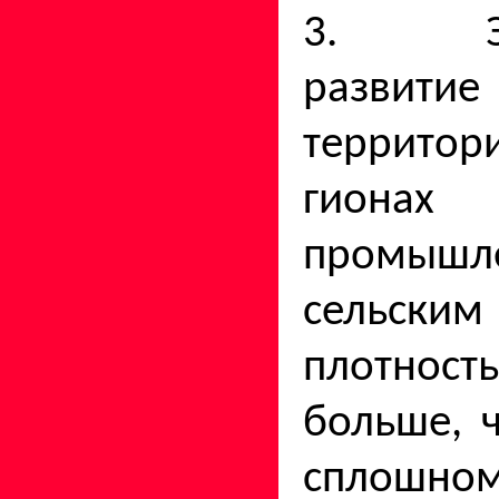
3. Эко
развитие
террито
гионах
промышл
сельски
плотнос
больше, 
сплошно