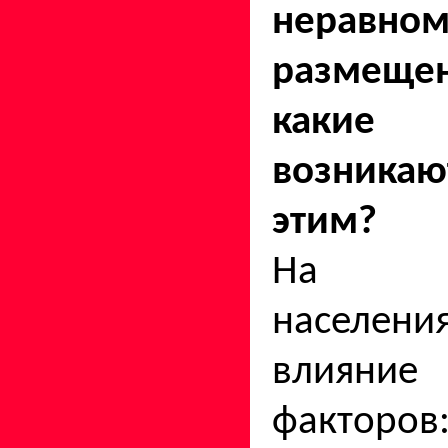
неравном
размещен
какие
возника
этим?
На ра
населен
влияни
факторов