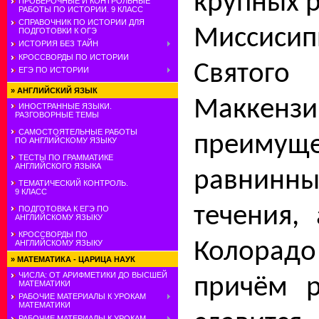
крупных р
ПРОВЕРОЧНЫЕ И КОНТРОЛЬНЫЕ
РАБОТЫ ПО ИСТОРИИ. 9 КЛАСС
СПРАВОЧНИК ПО ИСТОРИИ ДЛЯ
Миссис
ПОДГОТОВКИ К ОГЭ
ИСТОРИЯ БЕЗ ТАЙН
КРОССВОРДЫ ПО ИСТОРИИ
Святого
ЕГЭ ПО ИСТОРИИ
»
АНГЛИЙСКИЙ ЯЗЫК
Маккензи
ИНОСТРАННЫЕ ЯЗЫКИ.
РАЗГОВОРНЫЕ ТЕМЫ
САМОСТОЯТЕЛЬНЫЕ РАБОТЫ
преимуще
ПО АНГЛИЙСКОМУ ЯЗЫКУ
ТЕСТЫ ПО ГРАММАТИКЕ
АНГЛИЙСКОГО ЯЗЫКА
равнинн
ТЕМАТИЧЕСКИЙ КОНТРОЛЬ.
9 КЛАСС
течения,
ПОДГОТОВКА К ЕГЭ ПО
АНГЛИЙСКОМУ ЯЗЫКУ
КРОССВОРДЫ ПО
Ко­лора
АНГЛИЙСКОМУ ЯЗЫКУ
»
МАТЕМАТИКА - ЦАРИЦА НАУК
ЧИСЛА: ОТ АРИФМЕТИКИ ДО ВЫСШЕЙ
причём р
МАТЕМАТИКИ
РАБОЧИЕ МАТЕРИАЛЫ К УРОКАМ
МАТЕМАТИКИ
РАБОЧИЕ МАТЕРИАЛЫ К УРОКАМ