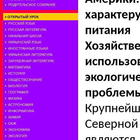
РОДИТЕЛЬСКОЕ СОБРАНИЕ
характеру
»
ОТКРЫТЫЙ УРОК
РУССКИЙ ЯЗЫК
питани
РУССКАЯ ЛИТЕРАТУРА
НАЧАЛЬНАЯ ШКОЛА
Хозяйств
УКРАИНСКИЙ ЯЗЫК
ИНОСТРАННЫЕ ЯЗЫКИ
УКРАИНСКАЯ ЛИТЕРАТУРА
использ
ЗАРУБЕЖНАЯ ЛИТЕРАТУРА
МАТЕМАТИКА
экологич
ИСТОРИЯ
ОБЩЕСТВОЗНАНИЕ
БИОЛОГИЯ
проблем
ГЕОГРАФИЯ
ФИЗИКА
Крупней
АСТРОНОМИЯ
ИНФОРМАТИКА
ХИМИЯ
Северн
ОБЖ
ЭКОНОМИКА
ЭКОЛОГИЯ