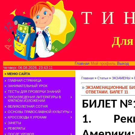
Т И 
Для 
Главная
Мой профиль
Выход
В
Четверг, 06.08.2026, 23:43:11
»
МЕНЮ САЙТА
Главная
»
Статьи
»
ЭКЗАМЕНЫ
»
ГЛАВНАЯ СТРАНИЦА
ЗАНИМАТЕЛЬНЫЙ УРОК
ЭКЗАМЕНАЦИОННЫЕ БИЛ
ОТВЕТАМИ. БИЛЕТ 11
ТЕСТЫ ДЛЯ ПРОВЕРКИ ЗНАНИЙ
ПРОИЗВЕДЕНИЯ ЛИТЕРАТУРЫ В
БИЛЕТ №
КРАТКОМ ИЗЛОЖЕНИИ
ВЕЛИКОЛЕПНАЯ СОТНЯ
ОСНОВЫ ПРАВОСЛАВНОЙ КУЛЬТУРЫ
1. Рек
КРОССВОДЫ К УРОКАМ
ЗАЧЕТЫ
РЕФЕРАТЫ
Америки:
ПОСЛЕ УРОКОВ