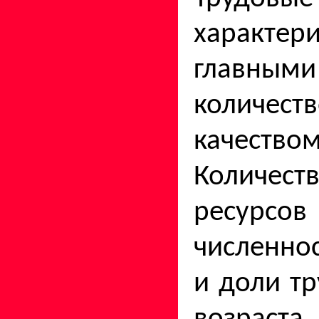
характер
главными
колич
качеством
Количес
ресурсо
численно
и доли т