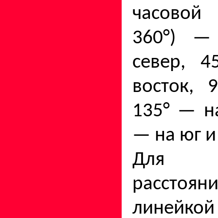
часовой 
360°) —
север, 4
восток, 
135° — на
— на юг и 
Для о
рассто
линейко