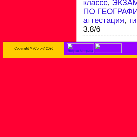
классе
,
ЭКЗА
ПО ГЕОГРАФ
аттестация
,
ти
3.8
/
6
Copyright MyCorp © 2026