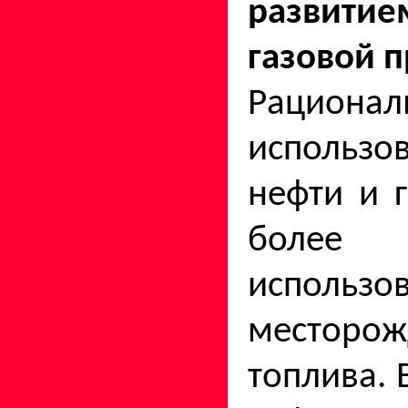
развит
газовой 
Рационал
использ
нефти и г
боле
использо
месторож
топлива. 