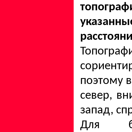
топогра
указанны
расстояни
Топогра
сориенти
поэтому в
север, вн
запад, сп
Для б