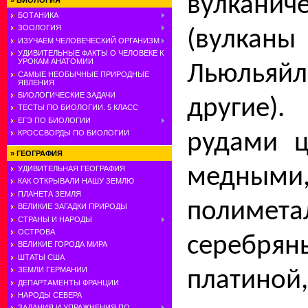
вулканиче
»
БИОЛОГИЯ
БОТАНИКА
ЗООЛОГИЯ
(вулка
ИЗУЧАЕМ ЧЕЛОВЕЧЕСКИЙ ОРГАНИЗМ
УДИВИТЕЛЬНЫЕ ФАКТЫ О ЧЕЛОВЕКЕ К
УРОКАМ АНАТОМИИ
Льюльяйл
САМЫЕ НЕОБЫЧНЫЕ ПРИРОДНЫЕ
ЯВЛЕНИЯ
БИОЛОГИЧЕСКИЕ ЗАДАЧИ
другие
ТЕСТЫ ПО БИОЛОГИИ. 5 КЛАСС
ЕГЭ ПО БИОЛОГИИ
КРОССВОРДЫ ПО БИОЛОГИИ
рудами ц
»
ГЕОГРАФИЯ
медным
УДИВИТЕЛЬНАЯ ГЕОГРАФИЯ
КАК ОТКРЫВАЛИ НАШУ ЗЕМЛЮ
ПЛАНЕТА ЗЕМЛЯ
полимета
ВЕЛИКИЕ ЗАГАДКИ ПРИРОДЫ
СТРАНЫ И НАРОДЫ
ОСТРОВА
серебря
ВЕЛИКИЕ ГОРОДА МИРА
ШТАТЫ США
ЗЕМЛИ ГЕРМАНИИ
плати
ДЕПАРТАМЕНТЫ ФРАНЦИИ
НАРОДЫ СЕВЕРА
ЗАДАНИЯ И УПРАЖНЕНИЯ ПО