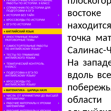
плоско­
ПРОВЕРОЧНЫЕ И КОНТРОЛЬНЫЕ
РАБОТЫ ПО ИСТОРИИ. 9 КЛАСС
СПРАВОЧНИК ПО ИСТОРИИ ДЛЯ
востоке
ПОДГОТОВКИ К ОГЭ
ИСТОРИЯ БЕЗ ТАЙН
КРОССВОРДЫ ПО ИСТОРИИ
находит
ЕГЭ ПО ИСТОРИИ
»
АНГЛИЙСКИЙ ЯЗЫК
точка ма
ИНОСТРАННЫЕ ЯЗЫКИ.
РАЗГОВОРНЫЕ ТЕМЫ
САМОСТОЯТЕЛЬНЫЕ РАБОТЫ
Салинас-Ч
ПО АНГЛИЙСКОМУ ЯЗЫКУ
ТЕСТЫ ПО ГРАММАТИКЕ
АНГЛИЙСКОГО ЯЗЫКА
На запад
ТЕМАТИЧЕСКИЙ КОНТРОЛЬ.
9 КЛАСС
вдоль все
ПОДГОТОВКА К ЕГЭ ПО
АНГЛИЙСКОМУ ЯЗЫКУ
КРОССВОРДЫ ПО
побере­
АНГЛИЙСКОМУ ЯЗЫКУ
»
МАТЕМАТИКА - ЦАРИЦА НАУК
ЧИСЛА: ОТ АРИФМЕТИКИ ДО ВЫСШЕЙ
облас
МАТЕМАТИКИ
РАБОЧИЕ МАТЕРИАЛЫ К УРОКАМ
МАТЕМАТИКИ
РАБОЧИЕ МАТЕРИАЛЫ К УРОКАМ