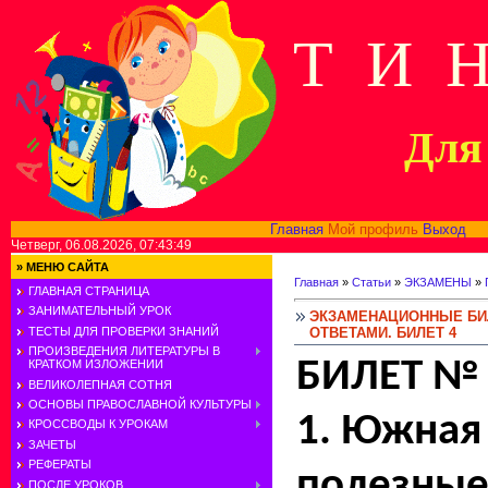
Т И 
Для 
Главная
Мой профиль
Выход
В
Четверг, 06.08.2026, 07:43:49
»
МЕНЮ САЙТА
Главная
»
Статьи
»
ЭКЗАМЕНЫ
»
ГЛАВНАЯ СТРАНИЦА
ЗАНИМАТЕЛЬНЫЙ УРОК
ЭКЗАМЕНАЦИОННЫЕ БИЛ
ОТВЕТАМИ. БИЛЕТ 4
ТЕСТЫ ДЛЯ ПРОВЕРКИ ЗНАНИЙ
ПРОИЗВЕДЕНИЯ ЛИТЕРАТУРЫ В
БИЛЕТ № 
КРАТКОМ ИЗЛОЖЕНИИ
ВЕЛИКОЛЕПНАЯ СОТНЯ
ОСНОВЫ ПРАВОСЛАВНОЙ КУЛЬТУРЫ
1. Южная
КРОССВОДЫ К УРОКАМ
ЗАЧЕТЫ
РЕФЕРАТЫ
полезные
ПОСЛЕ УРОКОВ