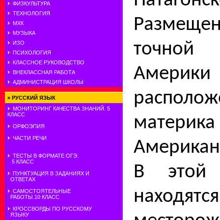
Патаго
ФИЗКУЛЬТУРА
ТЕХНОЛОГИЯ
Размещен
МХК
МУЗЫКА
точной
ИЗО
ПСИХОЛОГИЯ
КЛАССНОЕ РУКОВОДСТВО
Америк
ВНЕКЛАССНАЯ РАБОТА
АДМИНИСТРАЦИЯ ШКОЛЫ
расположе
»
РУССКИЙ ЯЗЫК
МОНИТОРИНГ КАЧЕСТВА ЗНАНИЙ. 5
КЛАСС
материк
ОРФОЭПИЯ
ЧАСТИ РЕЧИ
Американ
ТЕСТЫ В ФОРМАТЕ ОГЭ.
5 КЛАСС
В этой 
ПУНКТУАЦИЯ В ЗАДАНИЯХ И
ОТВЕТАХ
находя
САМОСТОЯТЕЛЬНЫЕ
РАБОТЫ.10 КЛАСС
КРОССВОРДЫ ПО РУССКОМУ
ЯЗЫКУ