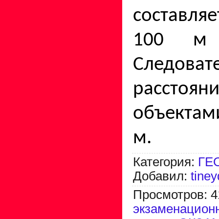
составляет
100 м
Следоват
расст
объектам
м.
Категория
:
ГЕ
Добавил
:
tine
Просмотров
:
4
экзаменацион