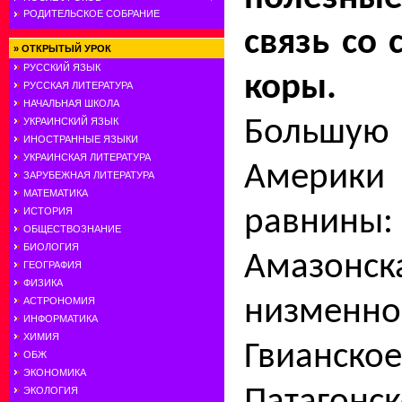
РОДИТЕЛЬСКОЕ СОБРАНИЕ
связь со
»
ОТКРЫТЫЙ УРОК
РУССКИЙ ЯЗЫК
коры.
РУССКАЯ ЛИТЕРАТУРА
НАЧАЛЬНАЯ ШКОЛА
Большу
УКРАИНСКИЙ ЯЗЫК
ИНОСТРАННЫЕ ЯЗЫКИ
УКРАИНСКАЯ ЛИТЕРАТУРА
Амери
ЗАРУБЕЖНАЯ ЛИТЕРАТУРА
МАТЕМАТИКА
равнин
ИСТОРИЯ
ОБЩЕСТВОЗНАНИЕ
БИОЛОГИЯ
Амазонск
ГЕОГРАФИЯ
ФИЗИКА
низменнос
АСТРОНОМИЯ
ИНФОРМАТИКА
ХИМИЯ
Гвиан­ск
ОБЖ
ЭКОНОМИКА
ЭКОЛОГИЯ