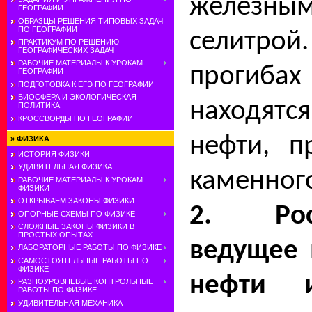
железн
ГЕОГРАФИИ
ОБРАЗЦЫ РЕШЕНИЯ ТИПОВЫХ ЗАДАЧ
ПО ГЕОГРАФИИ
селитр
ПРАКТИКУМ ПО РЕШЕНИЮ
ГЕОГРАФИЧЕСКИХ ЗАДАЧ
РАБОЧИЕ МАТЕРИАЛЫ К УРОКАМ
прогибах
ГЕОГРАФИИ
ПОДГОТОВКА К ЕГЭ ПО ГЕОГРАФИИ
БИОСФЕРА И ЭКОЛОГИЧЕСКАЯ
находятс
ПОЛИТИКА
КРОССВОРДЫ ПО ГЕОГРАФИИ
нефти, п
»
ФИЗИКА
ИСТОРИЯ ФИЗИКИ
УДИВИТЕЛЬНАЯ ФИЗИКА
каменного
РАБОЧИЕ МАТЕРИАЛЫ К УРОКАМ
ФИЗИКИ
ОТКРЫВАЕМ ЗАКОНЫ ФИЗИКИ
2. Рос
ОПОРНЫЕ СХЕМЫ ПО ФИЗИКЕ
СЛОЖНЫЕ ЗАКОНЫ ФИЗИКИ В
ПРОСТЫХ ОПЫТАХ
ведущее 
ЛАБОРАТОРНЫЕ РАБОТЫ ПО ФИЗИКЕ
САМОСТОЯТЕЛЬНЫЕ РАБОТЫ ПО
ФИЗИКЕ
нефти 
РАЗНОУРОВНЕВЫЕ КОНТРОЛЬНЫЕ
РАБОТЫ ПО ФИЗИКЕ
УДИВИТЕЛЬНАЯ МЕХАНИКА