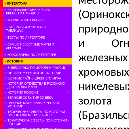
местор
»
ЛИТЕРАТУРА
ВЕЛИЧАЙШИЕ КНИГИ ВСЕХ
(Оринокс
ВРЕМЕН И НАРОДОВ
КОРИФЕИ ЛИТЕРАТУРЫ
природног
ЛИТЕРАТУРА В СХЕМАХ И
ТАБЛИЦАХ
ТЕСТЫ ПО ЛИТЕРАТУРЕ
и Огне
САМЫЕ ИЗВЕСТНЫЕ МИФЫ И
ЛЕГЕНДЫ
железны
КРОССВОРДЫ ПО ЛИТЕРАТУРЕ
»
ИСТОРИЯ
ВИДЕОУРОКИ ПО ИСТОРИИ РОССИИ
хромовы
ОНЛАЙН-УЧЕБНИКИ ПО ИСТОРИИ
ВЕЛИКИЕ ТАЙНЫ ДРЕВНЕГО МИРА
никелевы
ИСТОРИЯ ОТЕЧЕСТВА В РАССКАЗАХ
ДЛЯ ШКОЛЬНИКОВ
ИСТОРИЯ РОССИИ
золот
ВЕЛИКИЕ СОБЫТИЯ ХХ ВЕКА
РАБОЧИЕ МАТЕРИАЛЫ К УРОКАМ
ИСТОРИИ
(Бразиль
ТВОРЧЕСКИЕ РАБОТЫ ПО ИСТОРИИ
НОВОГО ВРЕМЕНИ. 7 КЛАСС
ТЕМАТИЧЕСКИЕ ТЕСТЫ ПО ИСТОРИИ
РОССИИ