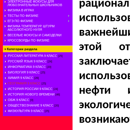
рационал
ЭЛЕКТРОННЫЕ ФОКУСЫ ДЛЯ
ЛЮБОЗНАТЕЛЬНЫХ ШКОЛЬНИКОВ
ФИЗИКА В ИГРАХ
использо
ТЕСТЫ ПО ФИЗИКЕ
ЕГЭ ПО ФИЗИКЕ
ФИЗИКА ТЕМПЕРАТУР. ШТУРМ
важнейши
АБСОЛЮТНОГО НУЛЯ
ВЕСЕЛЫЕ ФОКУСЫ И САМОДЕЛКИ
КРОССВОРДЫ ПО ФИЗИКЕ
этой о
»
Категории раздела
РУССКАЯ ЛИТЕРАТУРА 9 КЛАСС
[25]
заключае
РУССКИЙ ЯЗЫК 9 КЛАСС
[24]
ИНФОРМАТИКА 9 КЛАСС
[20]
использ
БИОЛОГИЯ 9 КЛАСС
[25]
ХИМИЯ 9 КЛАСС
[26]
ГЕОГРАФИЯ 9 КЛАСС
[25]
нефти 
ИСТОРИЯ РОССИИ 9 КЛАСС
[24]
ИСТОРИЯ НОВОГО ВРЕМЕНИ
[46]
ОБЖ 9 КЛАСС
[0]
экологи
ОБЩЕСТВОЗНАНИЕ 9 КЛАСС
[20]
ФИЗКУЛЬТУРА 9 КЛАСС
[25]
возник