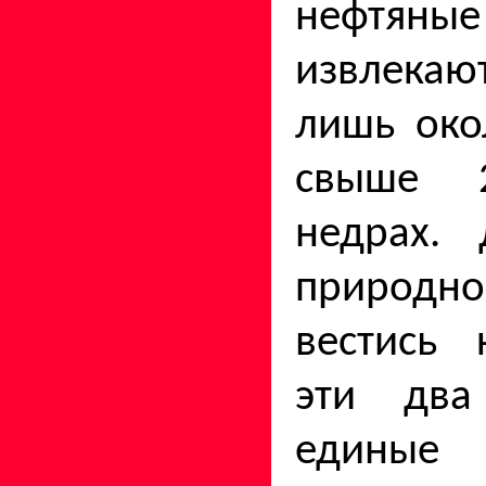
нефтя
извлекаю
лишь око
свыше 
недрах.
природн
вестись 
эти два
един