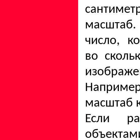
сантимет
масштаб
число, ко
во сколь
изображе
Наприме
масштаб к
Если ра
объект