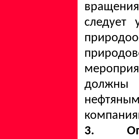
вращени
следует 
природ
природов
меропри
должны
нефтян
компания
3. Оп