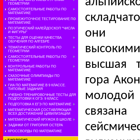
альпийск
ГЕОМЕТРИИ
САМОСТОЯТЕЛЬНЫЕ РАБОТЫ ПО
МАТЕМАТИКЕ
складчат
ПРОМЕЖУТОЧНОЕ ТЕСТИРОВАНИЕ ПО
МАТЕМАТИКЕ
ПОЭТИЧЕСКИЙ КАЛЕЙДОСКОП "ЧИСЛА
они п
И ФИГУРЫ"
ТЕСТЫ ДЛЯ ОЦЕНКИ КАЧЕСТВА
ОБУЧЕНИЯ ПО АЛГЕБРЕ
высокими
ТЕМАТИЧЕСКИЙ КОНТРОЛЬ ПО
ГЕОМЕТРИИ
САМОСТОЯТЕЛЬНЫЕ РАБОТЫ ПО
высшая 
ГЕОМЕТРИИ
КОНТРОЛЬНЫЕ РАБОТЫ ПО
МАТЕМАТИКЕ
гора Акон
СКАЗОЧНЫЕ ОЛИМПИАДЫ ПО
МАТЕМАТИКЕ
ГИА ПО МАТЕМАТИКЕ В 9 КЛАССЕ.
ТИПОВЫЕ ЗАДАНИЯ
молодой
УЧЕБНО-ТРЕНИРОВОЧНЫЕ ТЕСТЫ ДЛЯ
ПОДГОТОВКИ К ОГЭ. 9 КЛАСС
ПОДГОТОВКА К ЕГЭ ПО МАТЕМАТИКЕ
связа
МАТЕМАТИЧЕСКАЯ СОСТАВЛЯЮЩАЯ
ВСЕХ ДОСТИЖЕНИЙ ЦИВИЛИЗАЦИИ
МАТЕМАТИЧЕСКИЙ КРУЖОК В ШКОЛЕ
сейс
ЗАДАЧКИ ОТ ГРИГОРИЯ ОСТЕРА
КРОССВОРДЫ ПО МАТЕМАТИКЕ