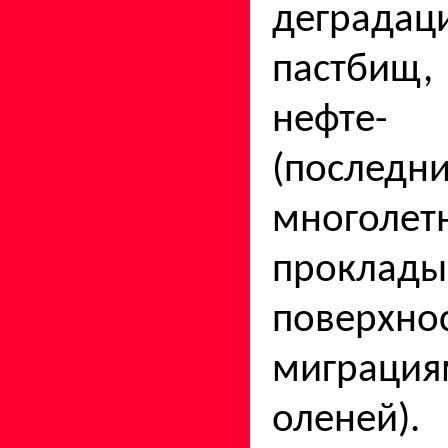
деград
пастбищ
нефте- 
(послед
многол
прокл
поверхно
миграц
оленей