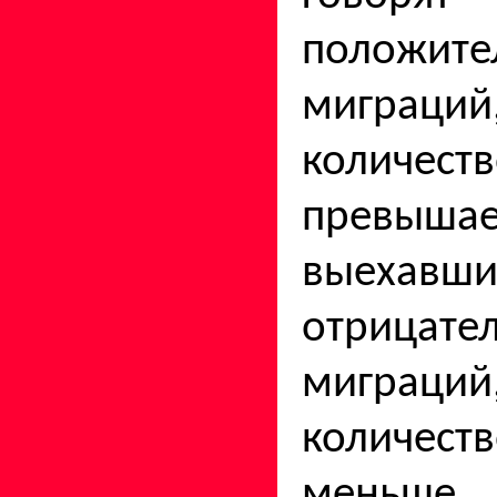
положите
миграц
количест
превышае
выехавш
отрицате
миграц
количест
мень