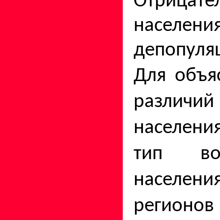
Отрицате
населени
де­популя
Для объя
различи
населени
тип вос
насел
регионов