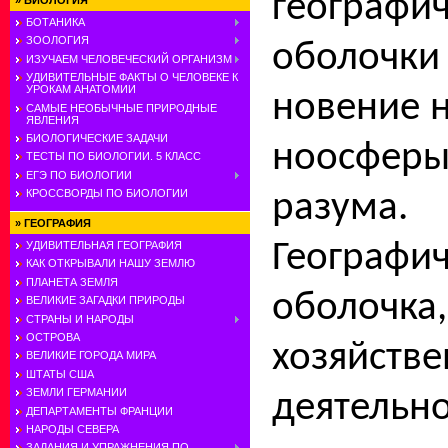
географи
»
БИОЛОГИЯ
БОТАНИКА
ЗООЛОГИЯ
оболочк
ИЗУЧАЕМ ЧЕЛОВЕЧЕСКИЙ ОРГАНИЗМ
УДИВИТЕЛЬНЫЕ ФАКТЫ О ЧЕЛОВЕКЕ К
УРОКАМ АНАТОМИИ
новение 
САМЫЕ НЕОБЫЧНЫЕ ПРИРОДНЫЕ
ЯВЛЕНИЯ
БИОЛОГИЧЕСКИЕ ЗАДАЧИ
ноосфе
ТЕСТЫ ПО БИОЛОГИИ. 5 КЛАСС
ЕГЭ ПО БИОЛОГИИ
КРОССВОРДЫ ПО БИОЛОГИИ
разума.
»
ГЕОГРАФИЯ
Географич
УДИВИТЕЛЬНАЯ ГЕОГРАФИЯ
КАК ОТКРЫВАЛИ НАШУ ЗЕМЛЮ
ПЛАНЕТА ЗЕМЛЯ
оболочка
ВЕЛИКИЕ ЗАГАДКИ ПРИРОДЫ
СТРАНЫ И НАРОДЫ
ОСТРОВА
хозяйств
ВЕЛИКИЕ ГОРОДА МИРА
ШТАТЫ США
ЗЕМЛИ ГЕРМАНИИ
деятельно
ДЕПАРТАМЕНТЫ ФРАНЦИИ
НАРОДЫ СЕВЕРА
ЗАДАНИЯ И УПРАЖНЕНИЯ ПО