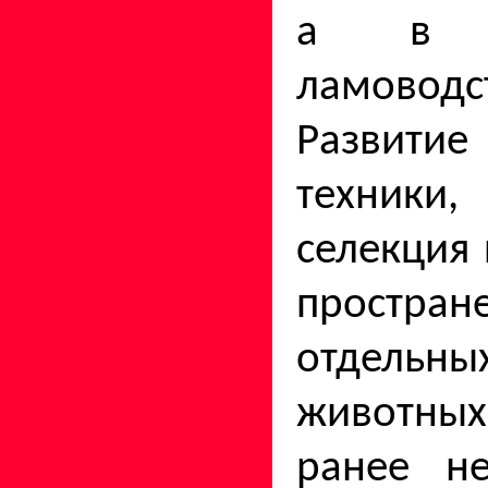
а в 
ламоводст
Развит
техники,
селекция 
простран
отдель
животны
ранее не