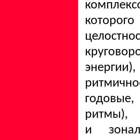
компле
которог
целостно
круго­во
энергии),
ритмично
годовые,
ритмы), 
и зонал