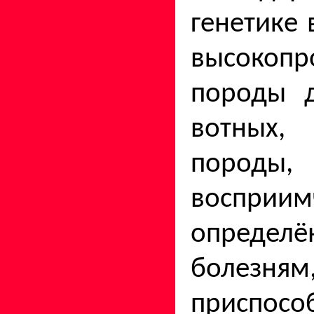
ге­нетике
высокопр
породы 
вотных,
поро
воспри
определ
болезня
приспо