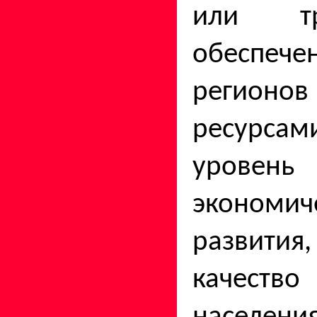
или тра
обеспече
регионо
ресурса­
уровень
экономич
развития
качес