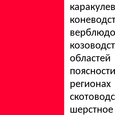
каракулев
коневодст
верблю
козо­во
област
пояснос
региона
скотовод
шерстное