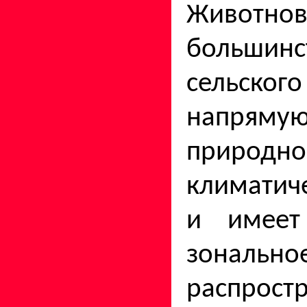
Животнов
большинс
сельског
напряму
природно
климатич
и име­е
зонально
распрост