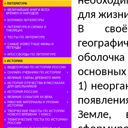
необход
»
ЛИТЕРАТУРА
ВЕЛИЧАЙШИЕ КНИГИ ВСЕХ
для жизни
ВРЕМЕН И НАРОДОВ
КОРИФЕИ ЛИТЕРАТУРЫ
В своё
ЛИТЕРАТУРА В СХЕМАХ И
ТАБЛИЦАХ
ТЕСТЫ ПО ЛИТЕРАТУРЕ
географич
САМЫЕ ИЗВЕСТНЫЕ МИФЫ И
ЛЕГЕНДЫ
оболочк
КРОССВОРДЫ ПО ЛИТЕРАТУРЕ
»
ИСТОРИЯ
ВИДЕОУРОКИ ПО ИСТОРИИ РОССИИ
основ­ных
ОНЛАЙН-УЧЕБНИКИ ПО ИСТОРИИ
ВЕЛИКИЕ ТАЙНЫ ДРЕВНЕГО МИРА
1) неорг
ИСТОРИЯ ОТЕЧЕСТВА В РАССКАЗАХ
ДЛЯ ШКОЛЬНИКОВ
ИСТОРИЯ РОССИИ
появлен
ВЕЛИКИЕ СОБЫТИЯ ХХ ВЕКА
РАБОЧИЕ МАТЕРИАЛЫ К УРОКАМ
ИСТОРИИ
Земле, 
ТВОРЧЕСКИЕ РАБОТЫ ПО ИСТОРИИ
НОВОГО ВРЕМЕНИ. 7 КЛАСС
ТЕМАТИЧЕСКИЕ ТЕСТЫ ПО ИСТОРИИ
РОССИИ