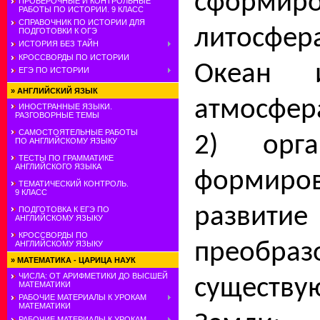
сформиро
ПРОВЕРОЧНЫЕ И КОНТРОЛЬНЫЕ
РАБОТЫ ПО ИСТОРИИ. 9 КЛАСС
СПРАВОЧНИК ПО ИСТОРИИ ДЛЯ
литосфер
ПОДГОТОВКИ К ОГЭ
ИСТОРИЯ БЕЗ ТАЙН
КРОССВОРДЫ ПО ИСТОРИИ
Океан 
ЕГЭ ПО ИСТОРИИ
»
АНГЛИЙСКИЙ ЯЗЫК
атмо­сфер
ИНОСТРАННЫЕ ЯЗЫКИ.
РАЗГОВОРНЫЕ ТЕМЫ
САМОСТОЯТЕЛЬНЫЕ РАБОТЫ
2) орг
ПО АНГЛИЙСКОМУ ЯЗЫКУ
ТЕСТЫ ПО ГРАММАТИКЕ
АНГЛИЙСКОГО ЯЗЫКА
форми
ТЕМАТИЧЕСКИЙ КОНТРОЛЬ.
9 КЛАСС
развити
ПОДГОТОВКА К ЕГЭ ПО
АНГЛИЙСКОМУ ЯЗЫКУ
КРОССВОРДЫ ПО
преоб­ра
АНГЛИЙСКОМУ ЯЗЫКУ
»
МАТЕМАТИКА - ЦАРИЦА НАУК
ЧИСЛА: ОТ АРИФМЕТИКИ ДО ВЫСШЕЙ
существ
МАТЕМАТИКИ
РАБОЧИЕ МАТЕРИАЛЫ К УРОКАМ
МАТЕМАТИКИ
РАБОЧИЕ МАТЕРИАЛЫ К УРОКАМ