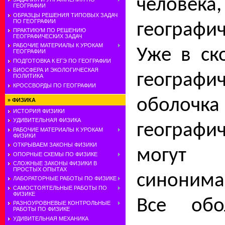
человека
ГЕОГРАФИИ
ОБРАЗЦЫ РЕШЕНИЯ ТИПОВЫХ ЗАДАЧ
ПО ГЕОГРАФИИ
географи
ПРАКТИКУМ ПО РЕШЕНИЮ
ГЕОГРАФИЧЕСКИХ ЗАДАЧ
РАБОЧИЕ МАТЕРИАЛЫ К УРОКАМ
Уже в ск
ГЕОГРАФИИ
ПОДГОТОВКА К ЕГЭ ПО ГЕОГРАФИИ
БИОСФЕРА И ЭКОЛОГИЧЕСКАЯ
географич
ПОЛИТИКА
КРОССВОРДЫ ПО ГЕОГРАФИИ
обол
»
ФИЗИКА
ИСТОРИЯ ФИЗИКИ
УДИВИТЕЛЬНАЯ ФИЗИКА
географи
РАБОЧИЕ МАТЕРИАЛЫ К УРОКАМ
ФИЗИКИ
ОТКРЫВАЕМ ЗАКОНЫ ФИЗИКИ
могу
ОПОРНЫЕ СХЕМЫ ПО ФИЗИКЕ
СЛОЖНЫЕ ЗАКОНЫ ФИЗИКИ В
ПРОСТЫХ ОПЫТАХ
синонима
ЛАБОРАТОРНЫЕ РАБОТЫ ПО ФИЗИКЕ
САМОСТОЯТЕЛЬНЫЕ РАБОТЫ ПО
ФИЗИКЕ
Все обо
РАЗНОУРОВНЕВЫЕ КОНТРОЛЬНЫЕ
РАБОТЫ ПО ФИЗИКЕ
УДИВИТЕЛЬНАЯ МЕХАНИКА