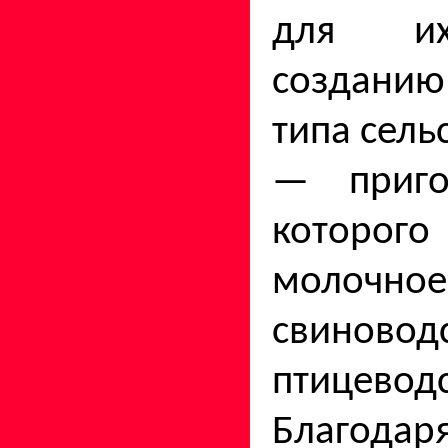
для их
созданию
типа сель
— приго
которог
молочное 
свино
птицеводс
Благодар