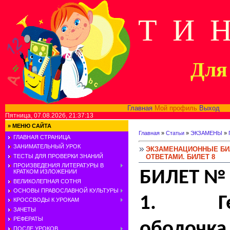
Т И 
Для 
Главная
Мой профиль
Выход
В
Пятница, 07.08.2026, 21:37:13
»
МЕНЮ САЙТА
Главная
»
Статьи
»
ЭКЗАМЕНЫ
»
ГЛАВНАЯ СТРАНИЦА
ЗАНИМАТЕЛЬНЫЙ УРОК
ЭКЗАМЕНАЦИОННЫЕ БИЛ
ОТВЕТАМИ. БИЛЕТ 8
ТЕСТЫ ДЛЯ ПРОВЕРКИ ЗНАНИЙ
ПРОИЗВЕДЕНИЯ ЛИТЕРАТУРЫ В
БИЛЕТ № 
КРАТКОМ ИЗЛОЖЕНИИ
ВЕЛИКОЛЕПНАЯ СОТНЯ
ОСНОВЫ ПРАВОСЛАВНОЙ КУЛЬТУРЫ
1. Гео
КРОССВОДЫ К УРОКАМ
ЗАЧЕТЫ
РЕФЕРАТЫ
оболочка
ПОСЛЕ УРОКОВ