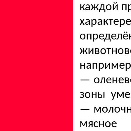
каждой п
характер
опреде
животнов
например
— оленев
зоны уме
— молоч­
мясное с