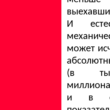
выехавши
И есте
механиче
может исч
абсолютн
(в ты
миллионах
и в от