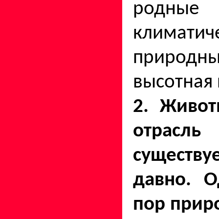
род
климатич
природ
высотная п
2. Живот
отрасл
сущест
давно. О
пор прир