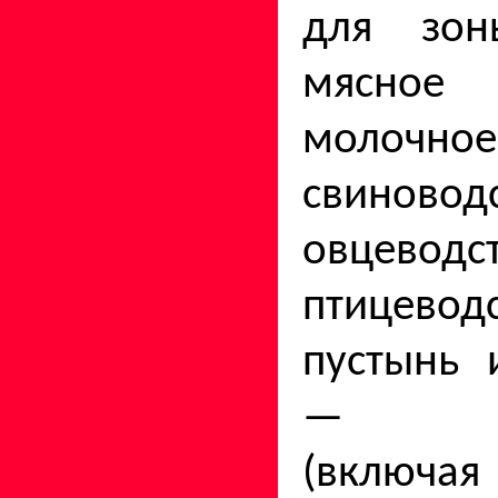
для зо
мясно
молочное
свиновод
овцев
птицевод
пустынь 
— овц
(включая