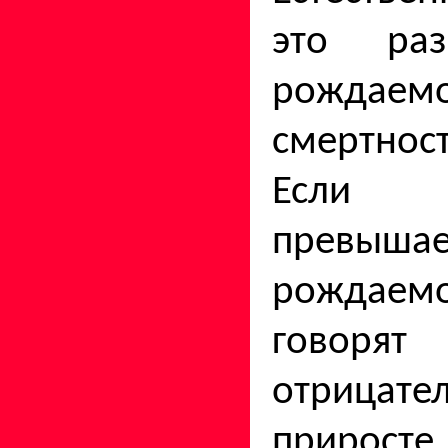
это ра
рожда
смертнос
Если с
превышае
рождаем
гово
отрицате
приросте