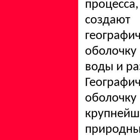
процесс
создают
географи
оболочку
воды и ра
Географи
оболоч
крупней
природн