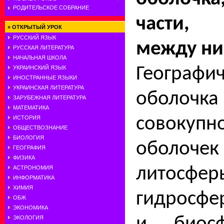
РОДИТЕЛЬСКОЕ СОБРАНИЕ
части, 
»
ОТКРЫТЫЙ УРОК
РУССКИЙ ЯЗЫК
между ни
РУССКАЯ ЛИТЕРАТУРА
НАЧАЛЬНАЯ ШКОЛА
Географич
УКРАИНСКИЙ ЯЗЫК
ИНОСТРАННЫЕ ЯЗЫКИ
УКРАИНСКАЯ ЛИТЕРАТУРА
обол
ЗАРУБЕЖНАЯ ЛИТЕРАТУРА
МАТЕМАТИКА
совоку
ИСТОРИЯ
ОБЩЕСТВОЗНАНИЕ
БИОЛОГИЯ
оболоч
ГЕОГРАФИЯ
ФИЗИКА
литосфер
АСТРОНОМИЯ
ИНФОРМАТИКА
ХИМИЯ
гидросфе
ОБЖ
ЭКОНОМИКА
ЭКОЛОГИЯ