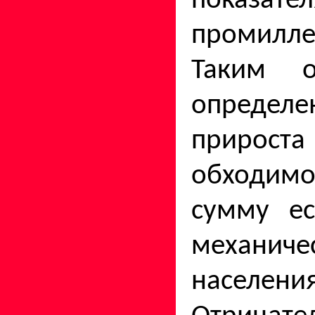
показ
промилле
Таким о
определ
прироста
обходим
сумму ес
механичес
населения