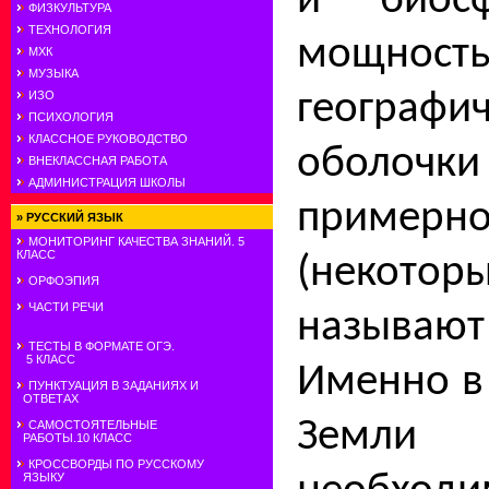
и биос
ФИЗКУЛЬТУРА
ТЕХНОЛОГИЯ
мощност
МХК
МУЗЫКА
географи
ИЗО
ПСИХОЛОГИЯ
КЛАССНОЕ РУКОВОДСТВО
оболочк
ВНЕКЛАССНАЯ РАБОТА
АДМИНИСТРАЦИЯ ШКОЛЫ
приме
»
РУССКИЙ ЯЗЫК
МОНИТОРИНГ КАЧЕСТВА ЗНАНИЙ. 5
КЛАСС
(некотор
ОРФОЭПИЯ
ЧАСТИ РЕЧИ
называют
ТЕСТЫ В ФОРМАТЕ ОГЭ.
5 КЛАСС
Именно в
ПУНКТУАЦИЯ В ЗАДАНИЯХ И
ОТВЕТАХ
Земли
САМОСТОЯТЕЛЬНЫЕ
РАБОТЫ.10 КЛАСС
КРОССВОРДЫ ПО РУССКОМУ
ЯЗЫКУ