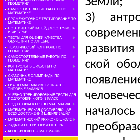
Земли;
ГЕОМЕТРИИ
САМОСТОЯТЕЛЬНЫЕ РАБОТЫ ПО
МАТЕМАТИКЕ
3) антр
ПРОМЕЖУТОЧНОЕ ТЕСТИРОВАНИЕ ПО
МАТЕМАТИКЕ
ПОЭТИЧЕСКИЙ КАЛЕЙДОСКОП "ЧИСЛА
соврем
И ФИГУРЫ"
ТЕСТЫ ДЛЯ ОЦЕНКИ КАЧЕСТВА
ОБУЧЕНИЯ ПО АЛГЕБРЕ
развития
ТЕМАТИЧЕСКИЙ КОНТРОЛЬ ПО
ГЕОМЕТРИИ
САМОСТОЯТЕЛЬНЫЕ РАБОТЫ ПО
ской обо
ГЕОМЕТРИИ
КОНТРОЛЬНЫЕ РАБОТЫ ПО
МАТЕМАТИКЕ
появлени
СКАЗОЧНЫЕ ОЛИМПИАДЫ ПО
МАТЕМАТИКЕ
ГИА ПО МАТЕМАТИКЕ В 9 КЛАССЕ.
ТИПОВЫЕ ЗАДАНИЯ
человече
УЧЕБНО-ТРЕНИРОВОЧНЫЕ ТЕСТЫ ДЛЯ
ПОДГОТОВКИ К ОГЭ. 9 КЛАСС
ПОДГОТОВКА К ЕГЭ ПО МАТЕМАТИКЕ
нача­ло
МАТЕМАТИЧЕСКАЯ СОСТАВЛЯЮЩАЯ
ВСЕХ ДОСТИЖЕНИЙ ЦИВИЛИЗАЦИИ
МАТЕМАТИЧЕСКИЙ КРУЖОК В ШКОЛЕ
преобраз
ЗАДАЧКИ ОТ ГРИГОРИЯ ОСТЕРА
КРОССВОРДЫ ПО МАТЕМАТИКЕ