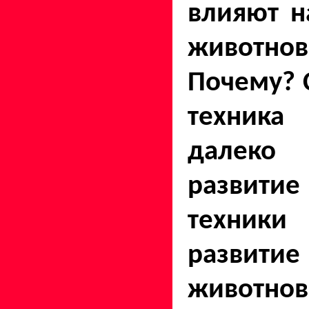
влияют н
животнов
Почему? 
техник
далеко 
развит
техник
развитие
животнов