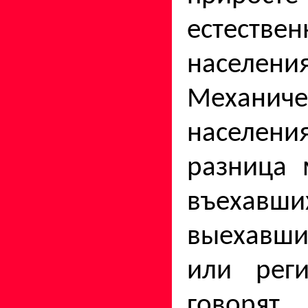
естеств
населения
Механиче
населе
разница 
въехавш
выехавш
или реги
гово­р