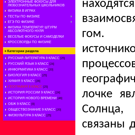
находят
ЭЛЕКТРОННЫЕ ФОКУСЫ ДЛЯ
ЛЮБОЗНАТЕЛЬНЫХ ШКОЛЬНИКОВ
ФИЗИКА В ИГРАХ
взаимосвя
ТЕСТЫ ПО ФИЗИКЕ
ЕГЭ ПО ФИЗИКЕ
ФИЗИКА ТЕМПЕРАТУР. ШТУРМ
гом. 
АБСОЛЮТНОГО НУЛЯ
ВЕСЕЛЫЕ ФОКУСЫ И САМОДЕЛКИ
КРОССВОРДЫ ПО ФИЗИКЕ
источн
»
Категории раздела
РУССКАЯ ЛИТЕРАТУРА 9 КЛАСС
[25]
проц
РУССКИЙ ЯЗЫК 9 КЛАСС
[24]
ИНФОРМАТИКА 9 КЛАСС
[20]
географ
БИОЛОГИЯ 9 КЛАСС
[25]
ХИМИЯ 9 КЛАСС
[26]
ГЕОГРАФИЯ 9 КЛАСС
[25]
лочке яв
ИСТОРИЯ РОССИИ 9 КЛАСС
[24]
ИСТОРИЯ НОВОГО ВРЕМЕНИ
[46]
ОБЖ 9 КЛАСС
[0]
Солнца
ОБЩЕСТВОЗНАНИЕ 9 КЛАСС
[20]
ФИЗКУЛЬТУРА 9 КЛАСС
[25]
связаны 