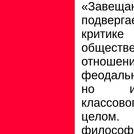
«Заве
подвер
критик
обществ
отношен
феодаль
но и
классово
целом.
философ