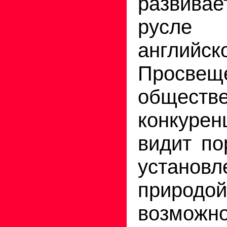
развива
русл
английск
Просв
обществ
конкуре
видит по
установ
природой
возможно