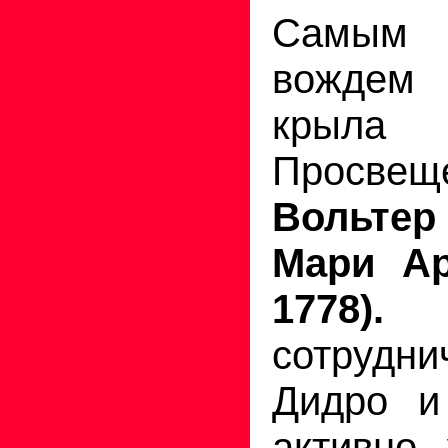
Самым 
вождем
крыла ф
Просве
Вольте
Мари Ар
1778).
сотруд
Дидро и
активно 