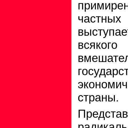
примир
частных
выступ
всякого
вмешате
госуд
экономи
страны.
Предста
радикал