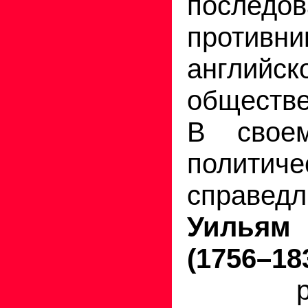
последо
противни
английск
обществе
В свое
политиче
справедл
Уилья
(1756–18