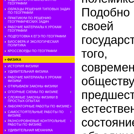
ГЕОГРАФИИ
Подобно 
ОБРАЗЦЫ РЕШЕНИЯ ТИПОВЫХ ЗАДАЧ
ПО ГЕОГРАФИИ
ПРАКТИКУМ ПО РЕШЕНИЮ
свое
ГЕОГРАФИЧЕСКИХ ЗАДАЧ
РАБОЧИЕ МАТЕРИАЛЫ К УРОКАМ
ГЕОГРАФИИ
государс
ПОДГОТОВКА К ЕГЭ ПО ГЕОГРАФИИ
БИОСФЕРА И ЭКОЛОГИЧЕСКАЯ
ПОЛИТИКА
тог
КРОССВОРДЫ ПО ГЕОГРАФИИ
»
ФИЗИКА
совреме
ИСТОРИЯ ФИЗИКИ
УДИВИТЕЛЬНАЯ ФИЗИКА
обществ
РАБОЧИЕ МАТЕРИАЛЫ К УРОКАМ
ФИЗИКИ
ОТКРЫВАЕМ ЗАКОНЫ ФИЗИКИ
предшес
ОПОРНЫЕ СХЕМЫ ПО ФИЗИКЕ
СЛОЖНЫЕ ЗАКОНЫ ФИЗИКИ В
ПРОСТЫХ ОПЫТАХ
естестве
ЛАБОРАТОРНЫЕ РАБОТЫ ПО ФИЗИКЕ
САМОСТОЯТЕЛЬНЫЕ РАБОТЫ ПО
ФИЗИКЕ
состоя
РАЗНОУРОВНЕВЫЕ КОНТРОЛЬНЫЕ
РАБОТЫ ПО ФИЗИКЕ
УДИВИТЕЛЬНАЯ МЕХАНИКА