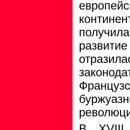
европейс
контин
получил
развити
отра
законода
Французс
буржуазн
революци
В XVIII