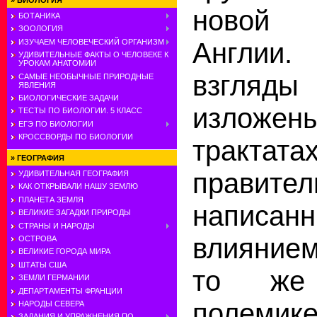
»
БИОЛОГИЯ
новой 
БОТАНИКА
ЗООЛОГИЯ
ИЗУЧАЕМ ЧЕЛОВЕЧЕСКИЙ ОРГАНИЗМ
Англии. 
УДИВИТЕЛЬНЫЕ ФАКТЫ О ЧЕЛОВЕКЕ К
УРОКАМ АНАТОМИИ
взгля
САМЫЕ НЕОБЫЧНЫЕ ПРИРОДНЫЕ
ЯВЛЕНИЯ
БИОЛОГИЧЕСКИЕ ЗАДАЧИ
изложен
ТЕСТЫ ПО БИОЛОГИИ. 5 КЛАСС
ЕГЭ ПО БИОЛОГИИ
КРОССВОРДЫ ПО БИОЛОГИИ
трак
»
ГЕОГРАФИЯ
правител
УДИВИТЕЛЬНАЯ ГЕОГРАФИЯ
КАК ОТКРЫВАЛИ НАШУ ЗЕМЛЮ
ПЛАНЕТА ЗЕМЛЯ
напис
ВЕЛИКИЕ ЗАГАДКИ ПРИРОДЫ
СТРАНЫ И НАРОДЫ
влияние
ОСТРОВА
ВЕЛИКИЕ ГОРОДА МИРА
ШТАТЫ США
то же
ЗЕМЛИ ГЕРМАНИИ
ДЕПАРТАМЕНТЫ ФРАНЦИИ
полеми
НАРОДЫ СЕВЕРА
ЗАДАНИЯ И УПРАЖНЕНИЯ ПО