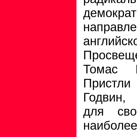
демократ
напра
английск
Просве
Томас 
Пристли
Годвин,
для сво
наиболе