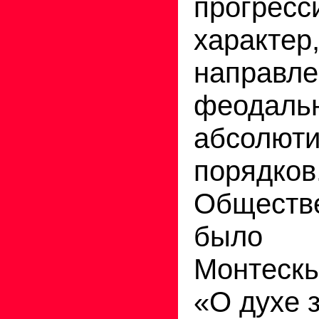
прогресс
характер
направ
феодаль
абсолюти
порядков
Обществ
было 
Монтескь
«О духе 