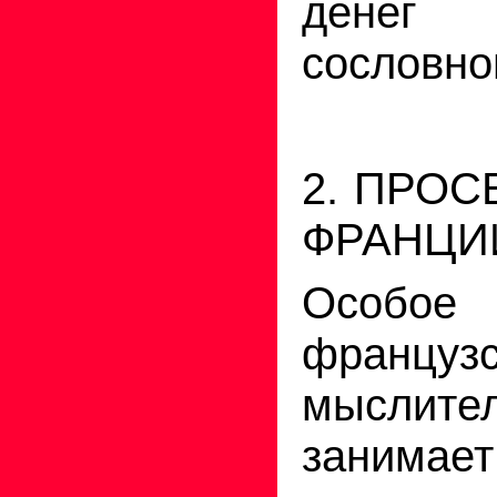
денег
сословно
2. ПРО
ФРАНЦИ
Особое 
французс
мыслите
занима