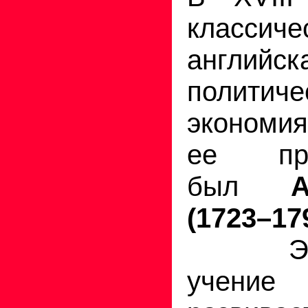
классиче
английск
политиче
экономия
ее пре
был
(1723–17
Э
учен