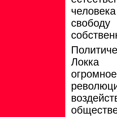
челове
сво
собствен
Политич
Локка
огромное
революц
возде
обществ