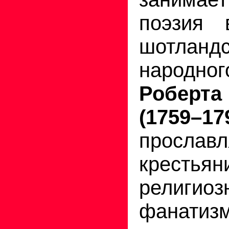
поэзия 
шотландс
народн
Робер
(1759–17
просла
крестьян
религиоз
фанати