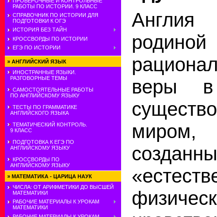
ПРОВЕРОЧНЫЕ И КОНТРОЛЬНЫЕ
РАБОТЫ ПО ИСТОРИИ. 9 КЛАСС
Англия
СПРАВОЧНИК ПО ИСТОРИИ ДЛЯ
ПОДГОТОВКИ К ОГЭ
ИСТОРИЯ БЕЗ ТАЙН
родиной 
КРОССВОРДЫ ПО ИСТОРИИ
ЕГЭ ПО ИСТОРИИ
рационал
»
АНГЛИЙСКИЙ ЯЗЫК
ИНОСТРАННЫЕ ЯЗЫКИ.
РАЗГОВОРНЫЕ ТЕМЫ
веры в
САМОСТОЯТЕЛЬНЫЕ РАБОТЫ
ПО АНГЛИЙСКОМУ ЯЗЫКУ
существ
ТЕСТЫ ПО ГРАММАТИКЕ
АНГЛИЙСКОГО ЯЗЫКА
миром,
ТЕМАТИЧЕСКИЙ КОНТРОЛЬ.
9 КЛАСС
ПОДГОТОВКА К ЕГЭ ПО
созд
АНГЛИЙСКОМУ ЯЗЫКУ
КРОССВОРДЫ ПО
АНГЛИЙСКОМУ ЯЗЫКУ
«естес
»
МАТЕМАТИКА - ЦАРИЦА НАУК
ЧИСЛА: ОТ АРИФМЕТИКИ ДО ВЫСШЕЙ
физи
МАТЕМАТИКИ
РАБОЧИЕ МАТЕРИАЛЫ К УРОКАМ
МАТЕМАТИКИ
РАБОЧИЕ МАТЕРИАЛЫ К УРОКАМ