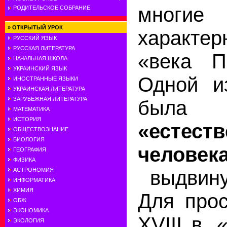
мног
РОДИТЕЛЬСКОЕ СОБРАНИЕ
»
ОТКРЫТЫЙ УРОК
характер
РУССКИЙ ЯЗЫК
РУССКАЯ ЛИТЕРАТУРА
«века П
НАЧАЛЬНАЯ ШКОЛА
УКРАИНСКИЙ ЯЗЫК
Одной и
ИНОСТРАННЫЕ ЯЗЫКИ
УКРАИНСКАЯ ЛИТЕРАТУРА
ЗАРУБЕЖНАЯ ЛИТЕРАТУРА
бы
МАТЕМАТИКА
ИСТОРИЯ
«естеств
ОБЩЕСТВОЗНАНИЕ
БИОЛОГИЯ
человека
ГЕОГРАФИЯ
ФИЗИКА
АСТРОНОМИЯ
выдвину
ИНФОРМАТИКА
ХИМИЯ
Для прос
ОБЖ
ЭКОНОМИКА
XVIII в.
ЭКОЛОГИЯ