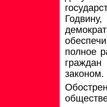
госуда
Годвин
демократ
обеспеч
полное р
гражд
законом.
Обостре
обществ