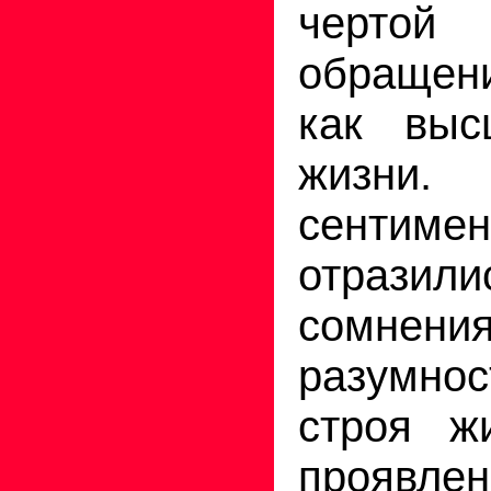
чертой
обращен
как выс
жиз
сентимен
отрази
сомн
разумн
строя ж
проявл