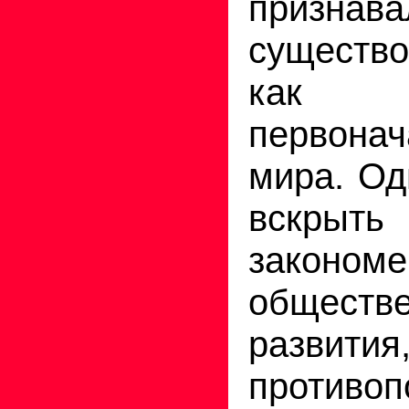
признава
существ
как р
первонач
мира. Од
вскрыть
закономе
обществе
разви
противоп