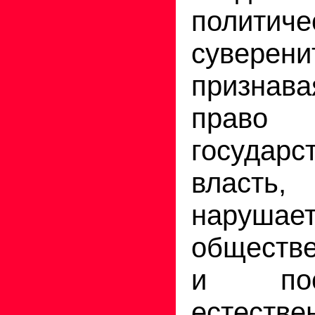
политиче
суверени
призна
право
государс
власть
нарушае
обществе
и пос
естеств