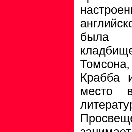
наст
английск
была
кладбище
Томсона,
Крабба 
место в
литера
Просвещ
занимает