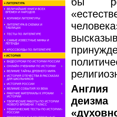
бы реа
»
ЛИТЕРАТУРА
ВЕЛИЧАЙШИЕ КНИГИ ВСЕХ
«естеств
ВРЕМЕН И НАРОДОВ
КОРИФЕИ ЛИТЕРАТУРЫ
человека
ЛИТЕРАТУРА В СХЕМАХ И
ТАБЛИЦАХ
высказы
ТЕСТЫ ПО ЛИТЕРАТУРЕ
САМЫЕ ИЗВЕСТНЫЕ МИФЫ И
ЛЕГЕНДЫ
принуж
КРОССВОРДЫ ПО ЛИТЕРАТУРЕ
»
ИСТОРИЯ
полити
ВИДЕОУРОКИ ПО ИСТОРИИ РОССИИ
ОНЛАЙН-УЧЕБНИКИ ПО ИСТОРИИ
религиоз
ВЕЛИКИЕ ТАЙНЫ ДРЕВНЕГО МИРА
ИСТОРИЯ ОТЕЧЕСТВА В РАССКАЗАХ
ДЛЯ ШКОЛЬНИКОВ
ИСТОРИЯ РОССИИ
Англия
ВЕЛИКИЕ СОБЫТИЯ ХХ ВЕКА
РАБОЧИЕ МАТЕРИАЛЫ К УРОКАМ
ИСТОРИИ
деизма
ТВОРЧЕСКИЕ РАБОТЫ ПО ИСТОРИИ
НОВОГО ВРЕМЕНИ. 7 КЛАСС
«духовн
ТЕМАТИЧЕСКИЕ ТЕСТЫ ПО ИСТОРИИ
РОССИИ