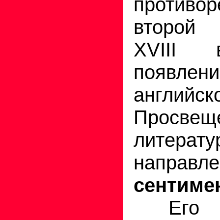
против
второй
XVIII 
появ
английск
Просвещ
литерату
напра
сентиме
Его 