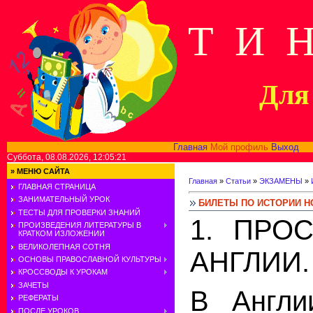
Т И 
Для 
Главная
Мой профиль
Выход
В
Суббота, 08.08.2026, 12:05:21
»
МЕНЮ САЙТА
Главная
»
Статьи
»
ЭКЗАМЕНЫ
»
ГЛАВНАЯ СТРАНИЦА
ЗАНИМАТЕЛЬНЫЙ УРОК
БИЛЕТЫ ПО ИСТОРИИ Н
ТЕСТЫ ДЛЯ ПРОВЕРКИ ЗНАНИЙ
1. ПРО
ПРОИЗВЕДЕНИЯ ЛИТЕРАТУРЫ В
КРАТКОМ ИЗЛОЖЕНИИ
ВЕЛИКОЛЕПНАЯ СОТНЯ
АНГЛИИ.
ОСНОВЫ ПРАВОСЛАВНОЙ КУЛЬТУРЫ
КРОССВОДЫ К УРОКАМ
ЗАЧЕТЫ
В Англи
РЕФЕРАТЫ
ПОСЛЕ УРОКОВ