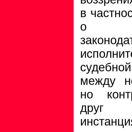
в частно
о ра
законода
исполн
судебн
между н
но конт
друг
инстанц