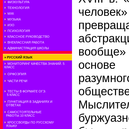
ФИЗКУЛЬТУРА
человек»
ТЕХНОЛОГИЯ
МХК
МУЗЫКА
превраща
ИЗО
ПСИХОЛОГИЯ
абстракц
КЛАССНОЕ РУКОВОДСТВО
ВНЕКЛАССНАЯ РАБОТА
вообще» 
АДМИНИСТРАЦИЯ ШКОЛЫ
»
РУССКИЙ ЯЗЫК
осно
МОНИТОРИНГ КАЧЕСТВА ЗНАНИЙ. 5
КЛАСС
разумног
ОРФОЭПИЯ
ЧАСТИ РЕЧИ
обществе
ТЕСТЫ В ФОРМАТЕ ОГЭ.
5 КЛАСС
Мыслит
ПУНКТУАЦИЯ В ЗАДАНИЯХ И
ОТВЕТАХ
САМОСТОЯТЕЛЬНЫЕ
буржуазн
РАБОТЫ.10 КЛАСС
КРОССВОРДЫ ПО РУССКОМУ
ЯЗЫКУ