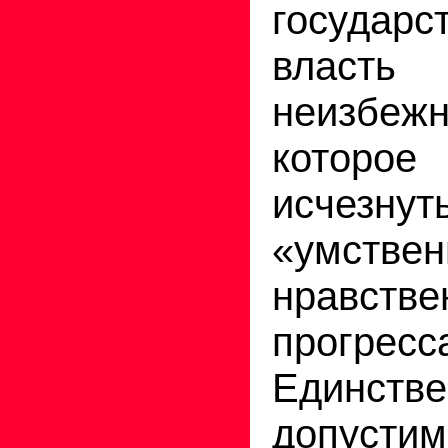
государс
власть
неизбе
котор
исчезнут
«умст
нравстве
прогресс
Единстве
допуст