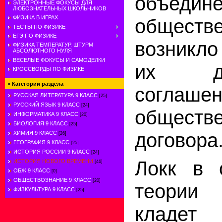
объедин
ЭЛЕКТРОННЫЕ ФОКУСЫ ДЛЯ
ЛЮБОЗНАТЕЛЬНЫХ ШКОЛЬНИКОВ
ФИЗИКА В ИГРАХ
обществ
ТЕСТЫ ПО ФИЗИКЕ
ЕГЭ ПО ФИЗИКЕ
возникло
ФИЗИКА ТЕМПЕРАТУР. ШТУРМ
АБСОЛЮТНОГО НУЛЯ
ВЕСЕЛЫЕ ФОКУСЫ И САМОДЕЛКИ
их доб
КРОССВОРДЫ ПО ФИЗИКЕ
»
Категории раздела
согл
РУССКАЯ ЛИТЕРАТУРА 9 КЛАСС
[25]
РУССКИЙ ЯЗЫК 9 КЛАСС
[24]
обществе
ИНФОРМАТИКА 9 КЛАСС
[20]
БИОЛОГИЯ 9 КЛАСС
[25]
договора
ХИМИЯ 9 КЛАСС
[26]
ГЕОГРАФИЯ 9 КЛАСС
[25]
ИСТОРИЯ РОССИИ 9 КЛАСС
[24]
Локк в 
ИСТОРИЯ НОВОГО ВРЕМЕНИ
[46]
ОБЖ 9 КЛАСС
[0]
ОБЩЕСТВОЗНАНИЕ 9 КЛАСС
[20]
теории 
ФИЗКУЛЬТУРА 9 КЛАСС
[25]
кладе