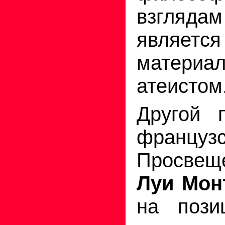
взгля
является
матери
атеистом
Другой п
французс
Просве
Луи Мон
на пози