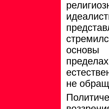
религио
идеалист
представ
стреми
основы
пределах
естестве
не обращ
Политиче
воззрени