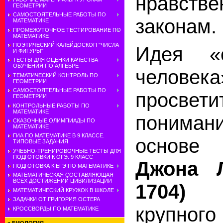
нравс
ГЕОМЕТРИИ
САМОСТОЯТЕЛЬНЫЕ РАБОТЫ ПО
законам.
МАТЕМАТИКЕ
ПРОМЕЖУТОЧНОЕ ТЕСТИРОВАНИЕ ПО
МАТЕМАТИКЕ
ПОЭТИЧЕСКИЙ КАЛЕЙДОСКОП "ЧИСЛА
Идея «е
И ФИГУРЫ"
ТЕСТЫ ДЛЯ ОЦЕНКИ КАЧЕСТВА
ОБУЧЕНИЯ ПО АЛГЕБРЕ
чело
ТЕМАТИЧЕСКИЙ КОНТРОЛЬ ПО
ГЕОМЕТРИИ
САМОСТОЯТЕЛЬНЫЕ РАБОТЫ ПО
просвет
ГЕОМЕТРИИ
КОНТРОЛЬНЫЕ РАБОТЫ ПО
МАТЕМАТИКЕ
понима
СКАЗОЧНЫЕ ОЛИМПИАДЫ ПО
МАТЕМАТИКЕ
ГИА ПО МАТЕМАТИКЕ В 9 КЛАССЕ.
основе
ТИПОВЫЕ ЗАДАНИЯ
УЧЕБНО-ТРЕНИРОВОЧНЫЕ ТЕСТЫ ДЛЯ
ПОДГОТОВКИ К ОГЭ. 9 КЛАСС
Джона Л
ПОДГОТОВКА К ЕГЭ ПО МАТЕМАТИКЕ
МАТЕМАТИЧЕСКАЯ СОСТАВЛЯЮЩАЯ
ВСЕХ ДОСТИЖЕНИЙ ЦИВИЛИЗАЦИИ
1704)
МАТЕМАТИЧЕСКИЙ КРУЖОК В ШКОЛЕ
ЗАДАЧКИ ОТ ГРИГОРИЯ ОСТЕРА
крупног
КРОССВОРДЫ ПО МАТЕМАТИКЕ