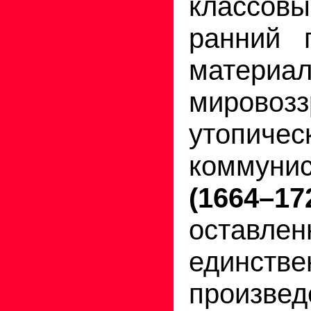
классов
ранний п
материал
мировозз
утопичес
коммуни
(1664–
остав
единстве
произ