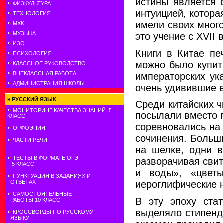
истины является 
ФИЗКУЛЬТУРА
интуицией, котора
ТЕХНОЛОГИЯ
имели своих много
МХК
МУЗЫКА
это учение с XVII
ИЗО
Книги в Китае пе
ПСИХОЛОГИЯ
можно было купит
КЛАССНОЕ РУКОВОДСТВО
ВНЕКЛАССНАЯ РАБОТА
императорских ук
АДМИНИСТРАЦИЯ ШКОЛЫ
очень удивившие е
»
РУССКИЙ ЯЗЫК
Среди китайских ч
МОНИТОРИНГ КАЧЕСТВА ЗНАНИЙ. 5
посылали вместо 
КЛАСС
соревновались на 
ОРФОЭПИЯ
сочинения. Больш
ЧАСТИ РЕЧИ
на шелке, одни в
ТЕСТЫ В ФОРМАТЕ ОГЭ.
разворачивая свит
5 КЛАСС
и воды», «цвет
ПУНКТУАЦИЯ В ЗАДАНИЯХ И
ОТВЕТАХ
иероглифические 
САМОСТОЯТЕЛЬНЫЕ
В эту эпоху стат
РАБОТЫ.10 КЛАСС
выделяло стипенд
КРОССВОРДЫ ПО РУССКОМУ
ЯЗЫКУ