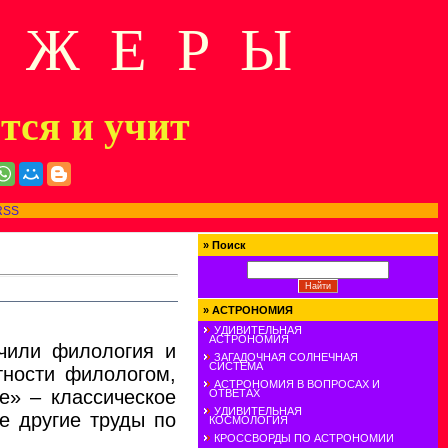
Д Ж Е Р Ы
ится и учит
RSS
»
Поиск
»
АСТРОНОМИЯ
.
УДИВИТЕЛЬНАЯ
АСТРОНОМИЯ
чили филология и
ЗАГАДОЧНАЯ СОЛНЕЧНАЯ
СИСТЕМА
тности филологом,
АСТРОНОМИЯ В ВОПРОСАХ И
е» – классическое
ОТВЕТАХ
УДИВИТЕЛЬНАЯ
е другие труды по
КОСМОЛОГИЯ
КРОССВОРДЫ ПО АСТРОНОМИИ