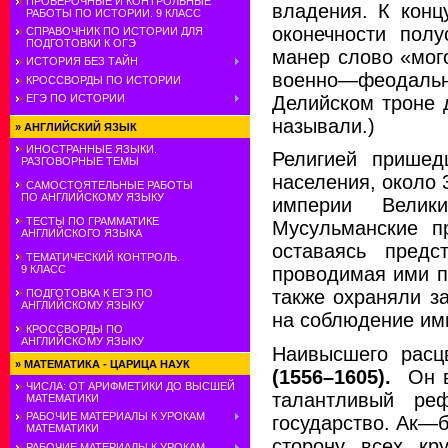
ПРОВЕРОЧНЫЕ И КОНТРОЛЬНЫЕ
владения. К конц
РАБОТЫ ПО ИСТОРИИ. 9 КЛАСС
оконечности полу
СПРАВОЧНИК ПО ИСТОРИИ ДЛЯ
ПОДГОТОВКИ К ОГЭ
манер слово «мого
ИСТОРИЯ БЕЗ ТАЙН
военно—феодально
КРОССВОРДЫ ПО ИСТОРИИ
Делийском троне 
ЕГЭ ПО ИСТОРИИ
называли.)
»
АНГЛИЙСКИЙ ЯЗЫК
ИНОСТРАННЫЕ ЯЗЫКИ.
Религией прише
РАЗГОВОРНЫЕ ТЕМЫ
населения, около 
САМОСТОЯТЕЛЬНЫЕ РАБОТЫ
ПО АНГЛИЙСКОМУ ЯЗЫКУ
империи Велик
ТЕСТЫ ПО ГРАММАТИКЕ
Мусульманские п
АНГЛИЙСКОГО ЯЗЫКА
оставаясь предс
ТЕМАТИЧЕСКИЙ КОНТРОЛЬ.
9 КЛАСС
проводимая ими п
также охраняли з
ПОДГОТОВКА К ЕГЭ ПО
АНГЛИЙСКОМУ ЯЗЫКУ
на соблюдение им
КРОССВОРДЫ ПО
АНГЛИЙСКОМУ ЯЗЫКУ
Наивысшего расц
»
МАТЕМАТИКА - ЦАРИЦА НАУК
(1556–1605).
Он 
ЧИСЛА: ОТ АРИФМЕТИКИ ДО ВЫСШЕЙ
талантливый реф
МАТЕМАТИКИ
РАБОЧИЕ МАТЕРИАЛЫ К УРОКАМ
государство. Ак—
МАТЕМАТИКИ
сторону всех кр
РАБОЧИЕ МАТЕРИАЛЫ К УРОКАМ