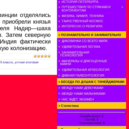
ИСТОРИЯ ПЕТЕРБУРГА
ПУТЕШЕСТВИЯ ПО СТРАНАМ И
КОНТИНЕНТАМ
винции отделялись
ФИЗИКА, ХИМИЯ, ТЕХНИКА
 приобрели князья
ТАИНСТВЕННЫЙ КОСМОС
ИНТЕРЕСНО О РЕЛИГИЯХ
ателя Надир—шаха
ы. Затем северную
»
ПОЗНАВАТЕЛЬНО И ЗАНИМАТЕЛЬНО
 Индия фактически
ДИКОВИНКИ СО ВСЕГО МИРА
УДИВИТЕЛЬНАЯ ЛОГИКА
скую колонизацию.
ЗАНИМАТЕЛЬНАЯ
ПСИХОЛОГИЯ
МИНЕРАЛЫ И ДРАГОЦЕННЫЕ
 9 классе
,
устная итоговая
КАМНИ
УДИВИТЕЛЬНАЯ АРХЕОЛОГИЯ
ДИВНАЯ ПАЛЕОНТОЛОГИЯ
»
БЕСЕДА ПО ДУШАМ С ТИНЕЙДЖЕРАМИ
МЕЖДУ НАМИ ДЕВОЧКАМИ
МЕЖДУ НАМИ МАЛЬЧИКАМИ
НАС ЖДЕТ ЭКЗАМЕН
»
Статистика
Онлайн всего:
1
Гостей:
1
Пользователей:
0