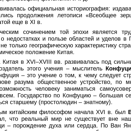
звивалась официальная историография: издав
лялись продолжения летописи «Всеобщее зер
той еще в XI в.
ческим сочинением той эпохи является т
 о недостатках и пользе областей и уделов в 
не только географическую характеристику стр
ическое положение Китая.
а Китая в XVI–XVIII вв. развивалась под силь
оздатель этого учения – мыслитель
Конфуци
фуция – это учение о том, к чему следует ст
нове разума общественное устройство, по м
озможность человеку заниматься самоусове
 всем. Государство по Конфуцию – большая с
ься старшему (простолюдин – знатному).
ым китайским философом начала XVI в. был
, что реальный мир не существует вне наш
щи – порождение духа или сердца. По Ван Я