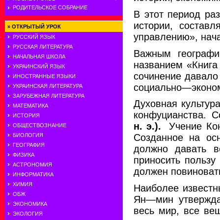
РОДИТЕЛЬСКОЕ СОБРАНИЕ
В этот период ра
истории, состав
»
ОТКРЫТЫЙ УРОК
управлению», нача
РУССКИЙ ЯЗЫК
РУССКАЯ ЛИТЕРАТУРА
Важным географи
НАЧАЛЬНАЯ ШКОЛА
названием «Книга
УКРАИНСКИЙ ЯЗЫК
сочинение давало 
ИНОСТРАННЫЕ ЯЗЫКИ
социально—эконом
УКРАИНСКАЯ ЛИТЕРАТУРА
ЗАРУБЕЖНАЯ ЛИТЕРАТУРА
Духовная культур
МАТЕМАТИКА
конфуцианства. С
ИСТОРИЯ
н. э.).
Учение Кон
ОБЩЕСТВОЗНАНИЕ
БИОЛОГИЯ
Созданное на ос
ГЕОГРАФИЯ
должно давать в
ФИЗИКА
приносить пользу
АСТРОНОМИЯ
должен повиноват
ИНФОРМАТИКА
ХИМИЯ
Наиболее известн
ОБЖ
Ян—мин утверждал
ЭКОНОМИКА
весь мир, все ве
ЭКОЛОГИЯ