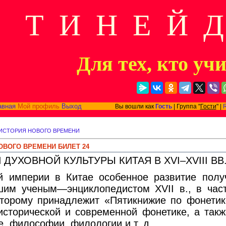
Т И Н Е Й 
Для тех, кто уч
авная
Мой профиль
Выход
Вы вошли как
Гость
| Группа "
Гости
" |
ИСТОРИЯ НОВОГО ВРЕМЕНИ
ОВОГО ВРЕМЕНИ БИЛЕТ 24
ДУХОВНОЙ КУЛЬТУРЫ КИТАЯ В XVI–XVIII ВВ
й империи в Китае особенное развитие полу
шим ученым—энциклопедистом XVII в., в час
торому принадлежит «Пятикнижие по фонетик
исторической и современной фонетике, а такж
е, философии, филологии и т. д.