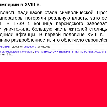
мперии в XVIII в.
. власть падишахов стала символической. Про
Императоры потеряли реальную власть, зато ее
и. В 1739 г. конница персидского завоев
и уничтожила большую часть жителей столиц
днили афганцы. В первой половине XVIII в.
янию раздробленности, что облегчило европей
РЕМЕНИ
|
Добавил
:
tineydgers
(28.08.2011)
а экзаменационные билеты
,
ЭКЗАМЕНАЦИОННЫЕ БИЛЕТЫ ПО ИСТОРИИ
,
экзамен в
йтинг
:
5.0
/
1