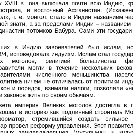
у XVIII в. она включала почти всю Индию, 
острова, и восточный Афганистан. (Искаже
л», т. е. монгол, стало в Индии названием ч
й знати, а за пределами Индии – названием
династии потомков Бабура. Сами эти государи
дших в Индию завоевателей был ислам, но
3/4, исповедовала индуизм. Ислам стал госуда
их моголов, религией большинства фео
равители могли в течение нескольких веков
тавителями численного меньшинства насел
олитика ничем не отличалась от политики инду
акон и порядок, взимали налоги, позволяли «
и законов жить по своим обычаям.
вета империя Великих моголов достигла в
вошел в историю как подлинный строитель Мо
орматор, стремившийся создать сильное 
бар провел реформу управления. Этот правител
упных землевладельцев (мусульман и индус