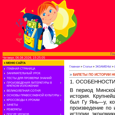
Гл
Четверг, 06.08.2026, 15:25:05
»
МЕНЮ САЙТА
Главная
»
Статьи
»
ЭКЗАМЕНЫ
»
ГЛАВНАЯ СТРАНИЦА
ЗАНИМАТЕЛЬНЫЙ УРОК
БИЛЕТЫ ПО ИСТОРИИ Н
ТЕСТЫ ДЛЯ ПРОВЕРКИ ЗНАНИЙ
1. ОСОБЕННОСТИ 
ПРОИЗВЕДЕНИЯ ЛИТЕРАТУРЫ В
КРАТКОМ ИЗЛОЖЕНИИ
В период Минско
ВЕЛИКОЛЕПНАЯ СОТНЯ
история. Крупней
ОСНОВЫ ПРАВОСЛАВНОЙ КУЛЬТУРЫ
КРОССВОДЫ К УРОКАМ
был Гу Янь—у, ко
ЗАЧЕТЫ
произведение по 
РЕФЕРАТЫ
истории, экономик
ПОСЛЕ УРОКОВ