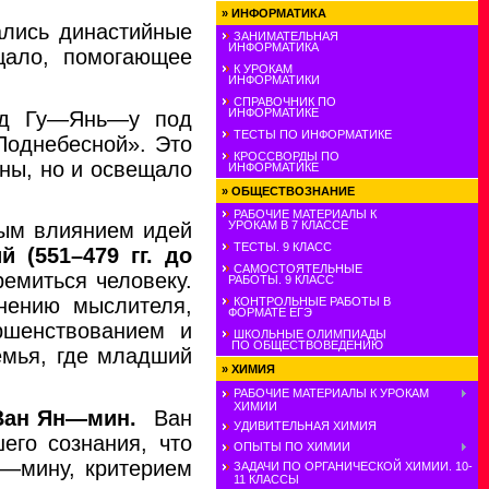
»
ИНФОРМАТИКА
ались династийные
ЗАНИМАТЕЛЬНАЯ
ИНФОРМАТИКА
цало, помогающее
К УРОКАМ
ИНФОРМАТИКИ
СПРАВОЧНИК ПО
ИНФОРМАТИКЕ
руд Гу—Янь—у под
ТЕСТЫ ПО ИНФОРМАТИКЕ
Поднебесной». Это
КРОССВОРДЫ ПО
аны, но и освещало
ИНФОРМАТИКЕ
»
ОБЩЕСТВОЗНАНИЕ
РАБОЧИЕ МАТЕРИАЛЫ К
УРОКАМ В 7 КЛАССЕ
ным влиянием идей
ТЕСТЫ. 9 КЛАСС
й (551–479 гг. до
САМОСТОЯТЕЛЬНЫЕ
ремиться человеку.
РАБОТЫ. 9 КЛАСС
нению мыслителя,
КОНТРОЛЬНЫЕ РАБОТЫ В
ФОРМАТЕ ЕГЭ
ршенствованием и
ШКОЛЬНЫЕ ОЛИМПИАДЫ
ПО ОБЩЕСТВОВЕДЕНИЮ
емья, где младший
»
ХИМИЯ
РАБОЧИЕ МАТЕРИАЛЫ К УРОКАМ
ХИМИИ
Ван Ян—мин.
Ван
УДИВИТЕЛЬНАЯ ХИМИЯ
его сознания, что
ОПЫТЫ ПО ХИМИИ
н—мину, критерием
ЗАДАЧИ ПО ОРГАНИЧЕСКОЙ ХИМИИ. 10-
11 КЛАССЫ