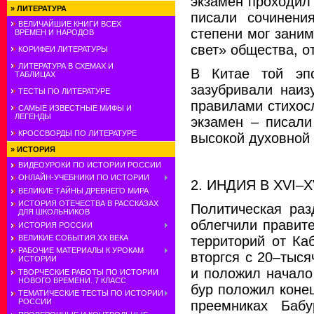
экзамен проходил
»
ЛИТЕРАТУРА
писали сочинени
ВЕЛИЧАЙШИЕ КНИГИ ВСЕХ
степени мог зани
ВРЕМЕН И НАРОДОВ
свет» общества, о
КОРИФЕИ ЛИТЕРАТУРЫ
ЛИТЕРАТУРА В СХЕМАХ И
В Китае той эп
ТАБЛИЦАХ
зазубривали наиз
ТЕСТЫ ПО ЛИТЕРАТУРЕ
правилами стихос
САМЫЕ ИЗВЕСТНЫЕ МИФЫ И
ЛЕГЕНДЫ
экзамен – писали
КРОССВОРДЫ ПО ЛИТЕРАТУРЕ
высокой духовной
»
ИСТОРИЯ
ВИДЕОУРОКИ ПО ИСТОРИИ РОССИИ
ОНЛАЙН-УЧЕБНИКИ ПО ИСТОРИИ
2. ИНДИЯ В XVI–XV
ВЕЛИКИЕ ТАЙНЫ ДРЕВНЕГО МИРА
ИСТОРИЯ ОТЕЧЕСТВА В РАССКАЗАХ
Политическая раз
ДЛЯ ШКОЛЬНИКОВ
облегчили правит
ИСТОРИЯ РОССИИ
территорий от Ка
ВЕЛИКИЕ СОБЫТИЯ ХХ ВЕКА
РАБОЧИЕ МАТЕРИАЛЫ К УРОКАМ
вторгся с 20–тыс
ИСТОРИИ
и положил начало
ТВОРЧЕСКИЕ РАБОТЫ ПО ИСТОРИИ
НОВОГО ВРЕМЕНИ. 7 КЛАСС
бур положил коне
ТЕМАТИЧЕСКИЕ ТЕСТЫ ПО ИСТОРИИ
РОССИИ
преемниках Баб