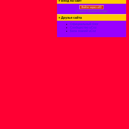
»
Вход на сайт
Войти через uID
Старая форма входа
»
Друзья сайта
Официальный блог
Сообщество uCoz
База знаний uCoz