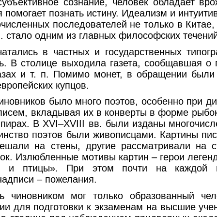
субъективное сознание, человек обладает вр
я помогает познать истину. Идеализм и интуи
численных последователей не только в Китае, 
 в. стало одним из главных философских течений
чатались в частных и государственных типогр
ь. В столице выходила газета, сообщавшая о 
азах и т. п. Помимо монет, в обращении были
вропейских купцов.
иновников было много поэтов, особенно при д
писем, вкладывая их в конверты в форме рыбок
пирах. В XVI–XVIII вв. были изданы многочис
инство поэтов были живописцами. Картины пис
ешали на стены, другие рассматривали на с
ок. Излюбленные мотивы картин – герои легенд
ы и птицы». При этом почти на каждой к
надписи – пожелания.
ь чиновником мог только образованный чел
ии для подготовки к экзаменам на высшие учен