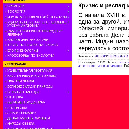
»
БИОЛОГИЯ
Кризис и распад и
БОТАНИКА
ЗООЛОГИЯ
С начала XVIII в
ИЗУЧАЕМ ЧЕЛОВЕЧЕСКИЙ ОРГАНИЗМ
одна за другой. 
УДИВИТЕЛЬНЫЕ ФАКТЫ О ЧЕЛОВЕКЕ К
УРОКАМ АНАТОМИИ
областей импери
САМЫЕ НЕОБЫЧНЫЕ ПРИРОДНЫЕ
разграбила Дели 
ЯВЛЕНИЯ
БИОЛОГИЧЕСКИЕ ЗАДАЧИ
часть Индии наво
ТЕСТЫ ПО БИОЛОГИИ. 5 КЛАСС
вернулась к состо
ЕГЭ ПО БИОЛОГИИ
КРОССВОРДЫ ПО БИОЛОГИИ
Категория
:
ИСТОРИЯ НОВОГО В
Просмотров
:
1122
|
Теги
:
ответы н
»
ГЕОГРАФИЯ
аттестация
,
типовые задания
|
Ре
УДИВИТЕЛЬНАЯ ГЕОГРАФИЯ
КАК ОТКРЫВАЛИ НАШУ ЗЕМЛЮ
ПЛАНЕТА ЗЕМЛЯ
ВЕЛИКИЕ ЗАГАДКИ ПРИРОДЫ
СТРАНЫ И НАРОДЫ
ОСТРОВА
ВЕЛИКИЕ ГОРОДА МИРА
ШТАТЫ США
ЗЕМЛИ ГЕРМАНИИ
ДЕПАРТАМЕНТЫ ФРАНЦИИ
НАРОДЫ СЕВЕРА
ЗАДАНИЯ И УПРАЖНЕНИЯ ПО