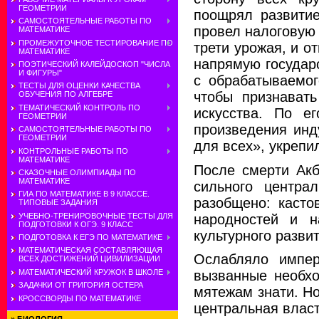
ГЕОМЕТРИИ
поощрял развитие
САМОСТОЯТЕЛЬНЫЕ РАБОТЫ ПО
провел налоговую 
МАТЕМАТИКЕ
ПРОМЕЖУТОЧНОЕ ТЕСТИРОВАНИЕ ПО
трети урожая, и о
МАТЕМАТИКЕ
напрямую государс
ПОЭТИЧЕСКИЙ КАЛЕЙДОСКОП "ЧИСЛА
И ФИГУРЫ"
с обрабатываемог
ТЕСТЫ ДЛЯ ОЦЕНКИ КАЧЕСТВА
чтобы признавать
ОБУЧЕНИЯ ПО АЛГЕБРЕ
ТЕМАТИЧЕСКИЙ КОНТРОЛЬ ПО
искусства. По е
ГЕОМЕТРИИ
произведения инд
САМОСТОЯТЕЛЬНЫЕ РАБОТЫ ПО
ГЕОМЕТРИИ
для всех», укрепи
КОНТРОЛЬНЫЕ РАБОТЫ ПО
МАТЕМАТИКЕ
После смерти Акб
СКАЗОЧНЫЕ ОЛИМПИАДЫ ПО
МАТЕМАТИКЕ
сильного центра
ГИА ПО МАТЕМАТИКЕ В 9 КЛАССЕ.
разобщено: касто
ТИПОВЫЕ ЗАДАНИЯ
народностей и н
УЧЕБНО-ТРЕНИРОВОЧНЫЕ ТЕСТЫ ДЛЯ
ПОДГОТОВКИ К ОГЭ. 9 КЛАСС
культурного развит
ПОДГОТОВКА К ЕГЭ ПО МАТЕМАТИКЕ
МАТЕМАТИЧЕСКАЯ СОСТАВЛЯЮЩАЯ
Ослабляло импер
ВСЕХ ДОСТИЖЕНИЙ ЦИВИЛИЗАЦИИ
МАТЕМАТИЧЕСКИЙ КРУЖОК В ШКОЛЕ
вызванные необхо
ЗАДАЧКИ ОТ ГРИГОРИЯ ОСТЕРА
мятежам знати. Н
КРОССВОРДЫ ПО МАТЕМАТИКЕ
центральная власт