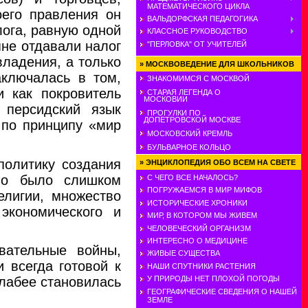
МАТЕМАТИЧЕСКОГО ЦИКЛА
оего правления он
ВАЛЬДОРФСКАЯ ПЕДАГОГИКА
лога, равную одной
КЛАССНОЕ РУКОВОДСТВО
яне отдавали налог
"ПЕРЛОВКА" ОТ УЧИТЕЛЕЙ
владения, а только
»
МОСКВОВЕДЕНИЕ ДЛЯ ШКОЛЬНИКОВ
аключалась в том,
ЗНАКОМИМСЯ С МОСКВОЙ
и как покровитель
СТАРАЯ ЛЕГЕНДА О
МОСКОВИИ
 персидский язык
ПРОГУЛКИ ПО
ДОПЕТРОВСКОЙ МОСКВЕ
 по принципу «мир
МОСКОВСКИЙ КРЕМЛЬ
БУЛЬВАРНОЕ КОЛЬЦО
политику создания
»
ЭНЦИКЛОПЕДИЯ ОБО ВСЕМ НА СВЕТЕ
тво было слишком
С ЧЕГО ВСЕ НАЧАЛОСЬ?
ПОГРУЖАЕМСЯ В МИР МИФОВ
елигии, множество
ИСТОРИЧЕСКИЕ ХРОНИКИ
экономического и
МИР, В КОТОРОМ МЫ ЖИВЕМ
ЧЕЛОВЕЧЕСКИЙ ОРГАНИЗМ
ИНТЕРЕСНО О МЕДИЦИНЕ
вательные войны,
ЖИВЫЕ СУЩЕСТВА
 всегда готовой к
НАШИ СПУТНИКИ РАСТЕНИЯ
У ПРИРОДЫ НЕТ ПЛОХОЙ ПОГОДЫ
лабее становилась
ГЕОГРАФИЧЕСКИЕ СВЕДЕНИЯ О НАШЕЙ
ЗЕМЛЕ