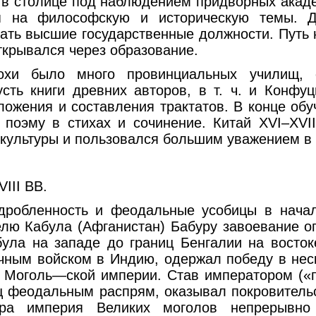
 в столице под наблюдением придворных акад
я на философскую и историческую темы. 
мать высшие государственные должности. Путь 
ткрывался через образование.
охи было много провинциальных училищ, с
усть книги древних авторов, в т. ч. и Конфуц
ложения и составления трактатов. В конце обу
 поэму в стихах и сочинение. Китай XVI–XVII
 культуры и пользовался большим уважением в
III ВВ.
дробленность и феодальные усобицы в нача
елю Кабула (Афганистан) Бабуру завоевание о
була на западе до границ Бенгалии на востоке
ячным войском в Индию, одержал победу в нес
 Моголь—ской империи. Став императором (
ц феодальным распрям, оказывал покровительс
ура империя Великих моголов непрерывно