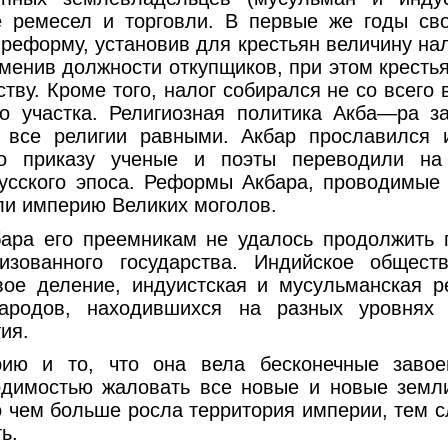
 ремесел и торговли. В первые же годы св
реформу, установив для крестьян величину на
тменив должности откупщиков, при этом кресть
тву. Кроме того, налог собирался не со всего 
о участка. Религиозная политика Акба—ра з
 все религии равными. Акбар прославился 
го приказу ученые и поэты переводили на
усского эпоса. Реформы Акбара, проводимые
ли империю Великих моголов.
ара его преемникам не удалось продолжить 
лизованного государства. Индийское общес
вое деление, индуистская и мусульманская р
ародов, находившихся на разных уровнях 
ия.
ию и то, что она вела бесконечные завое
димостью жаловать все новые и новые земли
о чем больше росла территория империи, тем с
ь.