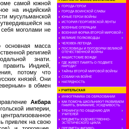
кроме самой южной
ГОРОДА-ГЕРОИ
нное на индийский
ГОРОДА ВОИНСКОЙ СЛАВЫ
асти мусульманской
ЮНЫЕ ГЕРОИ ВОЙНЫ
 утвердившейся на
ИСТОРИЯ ГЕОРГИЕВСКОЙ ЛЕНТЫ
ВОЕННЫЕ ОПЕРАЦИИ
 себя моголами не
ВОЕННАЯ ФОРМА ВТОРОЙ МИРОВОЙ
ВЕЛИКИЕ ПОЛКОВОДЦЫ
ЧЕЛОВЕК-ЛЕГЕНДА
 основная масса
ПОСЛОВИЦЫ И ПОГОВОРКИ ВЕЛИКОЙ
рственной религией
ОТЕЧЕСТВЕННОЙ ВОЙНЫ
ФАШИСТСКИЕ ВОЖДИ
дальной знати.
ГДЕ ЖИВЕТ ПАМЯТЬ О ПОДВИГЕ
 править Индией,
НАРОДА?
ения, потому что
ТАЙНЫ ВТОРОЙ МИРОВОЙ ВОЙНЫ
СОБАКИ НА ВОЙНЕ
сских князей. Они
НАГЛЯДНОСТЬ
неверным» в обмен
»
УЧИТЕЛЬСКАЯ
ИНФОГРАФИКА ОБ ОБРАЗОВАНИИ
 правление
Акбара
КАК ПОМОЧЬ ШКОЛЬНИКУ? РАЗВИВАЕМ
ПАМЯТЬ, ВНИМАНИЕ, УСИДЧИВОСТЬ
гольской империи,
ТРЕНИНГИ ПО ОБЩЕНИЮ ДЛЯ
централизованное
УЧИТЕЛЕЙ
ПРЕДМЕТЫ ХУДОЖЕСТВЕННО-
ь привлек на свою
ЭСТЕТИЧЕСКОГО ЦИКЛА
ов) и торговцев,
ПРЕДМЕТЫ ФИЗИКО-