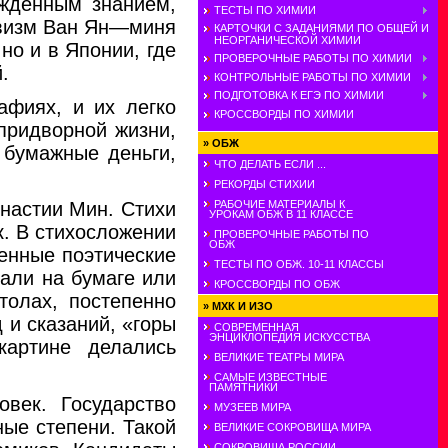
ожденным знанием,
ТЕСТЫ ПО ХИМИИ
тивизм Ван Ян—миня
КАРТОЧКИ С ЗАДАНИЯМИ ПО ОБЩЕЙ И
НЕОРГАНИЧЕСКОЙ ХИМИИ
но и в Японии, где
ПРОВЕРОЧНЫЕ РАБОТЫ ПО ХИМИИ
.
КОНТРОЛЬНЫЕ РАБОТЫ ПО ХИМИИ
ПОДГОТОВКА К ЕГЭ ПО ХИМИИ
афиях, и их легко
КРОССВОРДЫ ПО ХИМИИ
придворной жизни,
»
ОБЖ
 бумажные деньги,
ЧТО ДЕЛАТЬ ЕСЛИ ...
РЕКОРДЫ СТИХИИ
РАБОЧИЕ МАТЕРИАЛЫ К
инастии Мин. Стихи
УРОКАМ ОБЖ В 11 КЛАССЕ
. В стихосложении
ПРОВЕРОЧНЫЕ РАБОТЫ ПО
ОБЖ
ленные поэтические
ТЕСТЫ ПО ОБЖ. 10-11 КЛАССЫ
али на бумаге или
КРОССВОРДЫ ПО ОБЖ
толах, постепенно
»
МХК И ИЗО
 и сказаний, «горы
СОВРЕМЕННАЯ
ЭНЦИКЛОПЕДИЯ ИСКУССТВА
артине делались
ВЕЛИКИЕ ТЕАТРЫ МИРА
САМЫЕ ИЗВЕСТНЫЕ
ПАМЯТНИКИ
овек. Государство
МУЗЕЕВ МИРА
ые степени. Такой
ВЕЛИКИЕ СОКРОВИЩА МИРА
СОКРОВИЩА РОССИИ