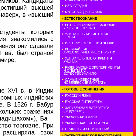
емиков. Кандидаты
ИЗО-СТУДИЯ
Достигший высшей
КРОССВОРДЫ ПО МХК
наверх, в «высший
»
ЕСТЕСТВОЗНАНИЕ
ЕСТЕСТВОЗНАНИЕ. БАЗОВЫЙ
УРОВЕНЬ. 10 КЛАСС
туденты которых
УДИВИТЕЛЬНАЯ ИСТОРИЯ
ЗЕМЛИ
ия, знакомились с
ИСТОРИЯ ОСВОЕНИЯ ЗЕМЛИ
чения они сдавали
ВЕЛИЧАЙШИЕ
I вв. был страной
АРХЕОЛОГИЧЕСКИЕ ОТКРЫТИЯ
 мире.
УДИВИТЕЛЬНЫЕ ОТКРЫТИЯ
УЧЕНЫХ
РАЗВИВАЮШИЕ ЭКСПЕРИМЕНТЫ
И ОПЫТЫ ПО
ЕСТЕСТВОЗНАНИЮ
САМЫЕ ИЗВЕСТНЫЕ
НОБЕЛЕВСКИЕ ЛАУРЕАТЫ
ле XVI в. в Индии
»
ГОТОВЫЕ СОЧИНЕНИЯ
РУССКИЙ ЯЗЫК
громных индийских
РУССКАЯ ЛИТЕРАТУРА
. В 1526 г. Бабур
ЗАРУБЕЖНАЯ ЛИТЕРАТУРА
кольких сражениях
(на русск.яз.)
«падишахом»), Ба—
УКРАИНСКИЙ ЯЗЫК
УКРАИНСКАЯ ЛИТЕРАТУРА
тво торговле. При
ПРИКОЛЫ ИЗ СОЧИНЕНИЙ
 расширяла свои
»
ПАТРИОТИЧЕСКОЕ ВОСПИТАНИЕ