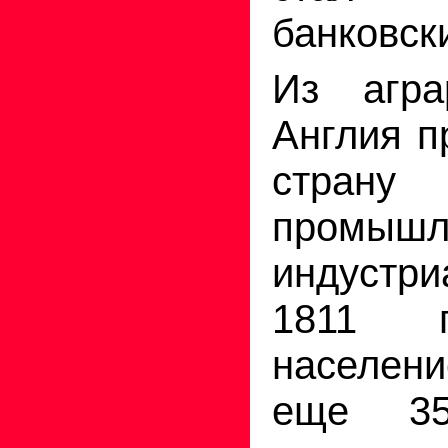
банковск
Из агра
Англия п
страну
промышл
индуст
1811 г
населени
еще 3