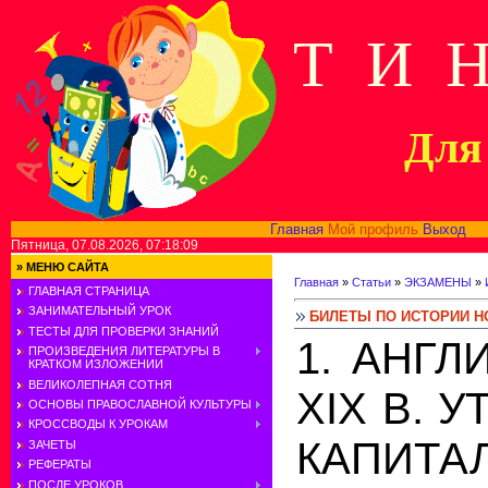
Т И 
Для 
Главная
Мой профиль
Выход
В
Пятница, 07.08.2026, 07:18:09
»
МЕНЮ САЙТА
Главная
»
Статьи
»
ЭКЗАМЕНЫ
»
ГЛАВНАЯ СТРАНИЦА
ЗАНИМАТЕЛЬНЫЙ УРОК
БИЛЕТЫ ПО ИСТОРИИ Н
ТЕСТЫ ДЛЯ ПРОВЕРКИ ЗНАНИЙ
1. АНГЛ
ПРОИЗВЕДЕНИЯ ЛИТЕРАТУРЫ В
КРАТКОМ ИЗЛОЖЕНИИ
ВЕЛИКОЛЕПНАЯ СОТНЯ
XIX В. 
ОСНОВЫ ПРАВОСЛАВНОЙ КУЛЬТУРЫ
КРОССВОДЫ К УРОКАМ
КАПИТА
ЗАЧЕТЫ
РЕФЕРАТЫ
ПОСЛЕ УРОКОВ