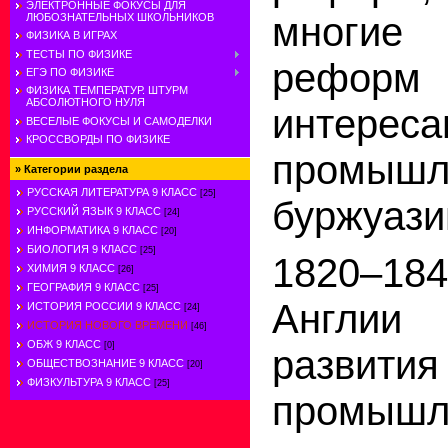
ЭЛЕКТРОННЫЕ ФОКУСЫ ДЛЯ
многие
ЛЮБОЗНАТЕЛЬНЫХ ШКОЛЬНИКОВ
ФИЗИКА В ИГРАХ
ТЕСТЫ ПО ФИЗИКЕ
реформ
ЕГЭ ПО ФИЗИКЕ
ФИЗИКА ТЕМПЕРАТУР. ШТУРМ
АБСОЛЮТНОГО НУЛЯ
интереса
ВЕСЕЛЫЕ ФОКУСЫ И САМОДЕЛКИ
КРОССВОРДЫ ПО ФИЗИКЕ
промышл
»
Категории раздела
РУССКАЯ ЛИТЕРАТУРА 9 КЛАСС
[25]
буржуази
РУССКИЙ ЯЗЫК 9 КЛАСС
[24]
ИНФОРМАТИКА 9 КЛАСС
[20]
БИОЛОГИЯ 9 КЛАСС
[25]
1820–184
ХИМИЯ 9 КЛАСС
[26]
ГЕОГРАФИЯ 9 КЛАСС
[25]
Англии
ИСТОРИЯ РОССИИ 9 КЛАСС
[24]
ИСТОРИЯ НОВОГО ВРЕМЕНИ
[46]
ОБЖ 9 КЛАСС
[0]
развития
ОБЩЕСТВОЗНАНИЕ 9 КЛАСС
[20]
ФИЗКУЛЬТУРА 9 КЛАСС
[25]
промышл