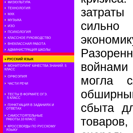
ФИЗКУЛЬТУРА
затрат
ТЕХНОЛОГИЯ
МХК
МУЗЫКА
сильно
ИЗО
ПСИХОЛОГИЯ
эконом
КЛАССНОЕ РУКОВОДСТВО
ВНЕКЛАССНАЯ РАБОТА
Разорен
АДМИНИСТРАЦИЯ ШКОЛЫ
»
РУССКИЙ ЯЗЫК
войнам
МОНИТОРИНГ КАЧЕСТВА ЗНАНИЙ. 5
КЛАСС
могла с
ОРФОЭПИЯ
ЧАСТИ РЕЧИ
обширн
ТЕСТЫ В ФОРМАТЕ ОГЭ.
5 КЛАСС
сбыта дл
ПУНКТУАЦИЯ В ЗАДАНИЯХ И
ОТВЕТАХ
САМОСТОЯТЕЛЬНЫЕ
товаров
РАБОТЫ.10 КЛАСС
КРОССВОРДЫ ПО РУССКОМУ
ЯЗЫКУ