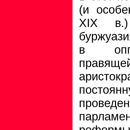
(и особе
XIX в.)
буржуази
в опп
правяще
аристок
постоянн
проведен
парламен
реформ