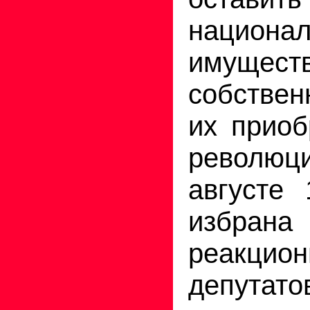
национа
имущ
собствен
их приоб
револю
августе 
избра
реакцио
депута