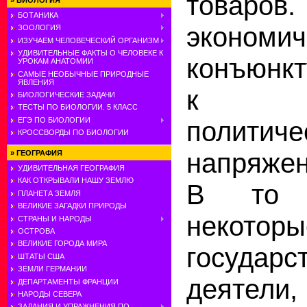
товаров
»
БИОЛОГИЯ
БОТАНИКА
экономич
ЗООЛОГИЯ
ИЗУЧАЕМ ЧЕЛОВЕЧЕСКИЙ ОРГАНИЗМ
УДИВИТЕЛЬНЫЕ ФАКТЫ О ЧЕЛОВЕКЕ К
конъюнк
УРОКАМ АНАТОМИИ
САМЫЕ НЕОБЫЧНЫЕ ПРИРОДНЫЕ
ЯВЛЕНИЯ
к ос
БИОЛОГИЧЕСКИЕ ЗАДАЧИ
ТЕСТЫ ПО БИОЛОГИИ. 5 КЛАСС
ЕГЭ ПО БИОЛОГИИ
политиче
КРОССВОРДЫ ПО БИОЛОГИИ
напряжен
»
ГЕОГРАФИЯ
УДИВИТЕЛЬНАЯ ГЕОГРАФИЯ
КАК ОТКРЫВАЛИ НАШУ ЗЕМЛЮ
В то 
ПЛАНЕТА ЗЕМЛЯ
ВЕЛИКИЕ ЗАГАДКИ ПРИРОДЫ
некоторы
СТРАНЫ И НАРОДЫ
ОСТРОВА
ВЕЛИКИЕ ГОРОДА МИРА
государс
ШТАТЫ США
ЗЕМЛИ ГЕРМАНИИ
деятели,
ДЕПАРТАМЕНТЫ ФРАНЦИИ
НАРОДЫ СЕВЕРА
ЗАДАНИЯ И УПРАЖНЕНИЯ ПО