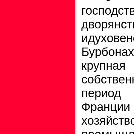
господст
дворянст
идухов
Бурбонах
крупна
собствен
период
Франции 
хозяй