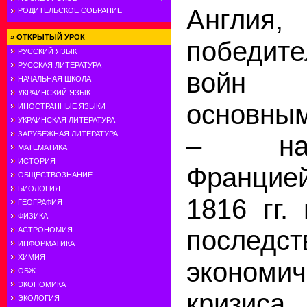
Англия
РОДИТЕЛЬСКОЕ СОБРАНИЕ
»
ОТКРЫТЫЙ УРОК
победит
РУССКИЙ ЯЗЫК
РУССКАЯ ЛИТЕРАТУРА
войн 
НАЧАЛЬНАЯ ШКОЛА
УКРАИНСКИЙ ЯЗЫК
основны
ИНОСТРАННЫЕ ЯЗЫКИ
УКРАИНСКАЯ ЛИТЕРАТУРА
ЗАРУБЕЖНАЯ ЛИТЕРАТУРА
– напо
МАТЕМАТИКА
ИСТОРИЯ
Франци
ОБЩЕСТВОЗНАНИЕ
БИОЛОГИЯ
1816 гг.
ГЕОГРАФИЯ
ФИЗИКА
АСТРОНОМИЯ
последст
ИНФОРМАТИКА
ХИМИЯ
экономич
ОБЖ
ЭКОНОМИКА
кризис
ЭКОЛОГИЯ