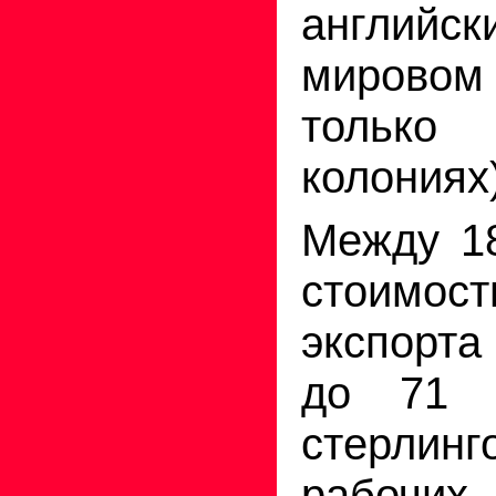
английск
мировом
только
колониях)
Между 18
стоимост
экспорта
до 71 
стерли
рабочи