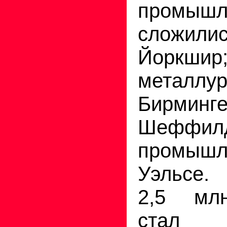
промышл
сложилис
Йоркшир;
метал
Бирм
Шеффил
промышл
Уэльсе
2,5 мл
стал