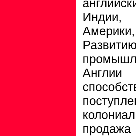
английск
Индии,
Америк
Развити
промыш
Англии
способст
поступле
колониал
продаж