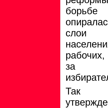
борьбе
опиралас
слои г
населен
рабочих
за в
избирате
Так пр
утвержде