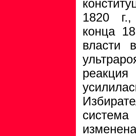
консти
1820 г.
конца 18
власти 
ультраро
реакц
усилилас
Избирате
сист
изме