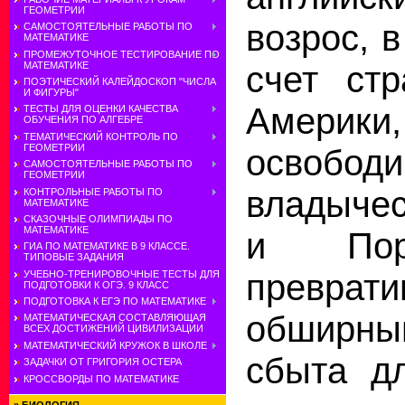
ГЕОМЕТРИИ
возрос, в
САМОСТОЯТЕЛЬНЫЕ РАБОТЫ ПО
МАТЕМАТИКЕ
ПРОМЕЖУТОЧНОЕ ТЕСТИРОВАНИЕ ПО
МАТЕМАТИКЕ
счет стр
ПОЭТИЧЕСКИЙ КАЛЕЙДОСКОП "ЧИСЛА
И ФИГУРЫ"
Америки,
ТЕСТЫ ДЛЯ ОЦЕНКИ КАЧЕСТВА
ОБУЧЕНИЯ ПО АЛГЕБРЕ
ТЕМАТИЧЕСКИЙ КОНТРОЛЬ ПО
ГЕОМЕТРИИ
освобо
САМОСТОЯТЕЛЬНЫЕ РАБОТЫ ПО
ГЕОМЕТРИИ
владыче
КОНТРОЛЬНЫЕ РАБОТЫ ПО
МАТЕМАТИКЕ
СКАЗОЧНЫЕ ОЛИМПИАДЫ ПО
МАТЕМАТИКЕ
и Пор
ГИА ПО МАТЕМАТИКЕ В 9 КЛАССЕ.
ТИПОВЫЕ ЗАДАНИЯ
превра
УЧЕБНО-ТРЕНИРОВОЧНЫЕ ТЕСТЫ ДЛЯ
ПОДГОТОВКИ К ОГЭ. 9 КЛАСС
ПОДГОТОВКА К ЕГЭ ПО МАТЕМАТИКЕ
обшир
МАТЕМАТИЧЕСКАЯ СОСТАВЛЯЮЩАЯ
ВСЕХ ДОСТИЖЕНИЙ ЦИВИЛИЗАЦИИ
МАТЕМАТИЧЕСКИЙ КРУЖОК В ШКОЛЕ
сбыта дл
ЗАДАЧКИ ОТ ГРИГОРИЯ ОСТЕРА
КРОССВОРДЫ ПО МАТЕМАТИКЕ