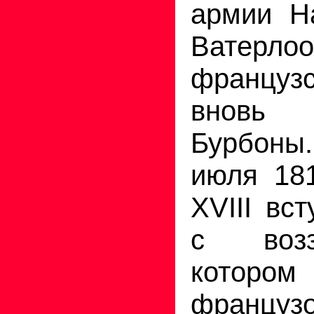
армии Н
Вате
француз
вновь в
Бурбоны.
июля 181
XVIII вс
с возз
которо
французо