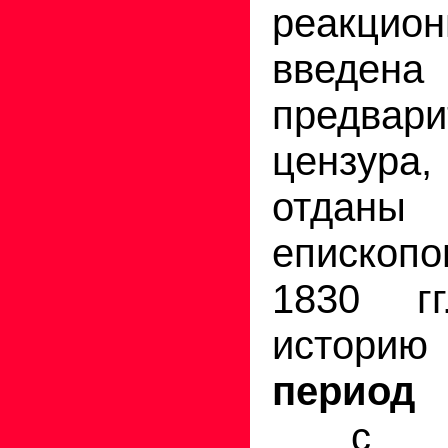
реакци
введена
предвари
цензу
отданы
еписко
1830 г
историю
период 
с п