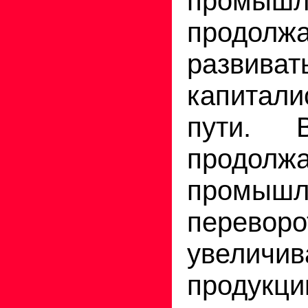
промыш
продолж
разви
капитали
пути. 
продолж
промышл
перево
увелич
продукци