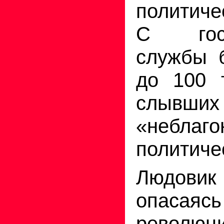
политич
С госу
службы 
до 100 т
слывших
«неблаг
политиче
Людов
опасая
революци