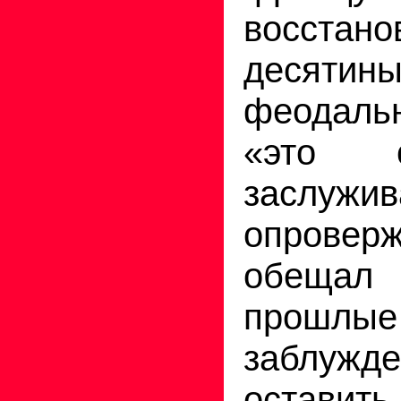
восстано
деся
феодал
«это с
заслужи
опроверж
обещал
прошлые
заблу
оставить