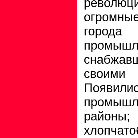
революци
огромны
гор
промышл
снабжав
своими
Появил
промышл
районы;
хлопчат