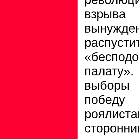
взрыва
выну
распусти
«беспод
палат
выборы
победу
роялиста
сторонни