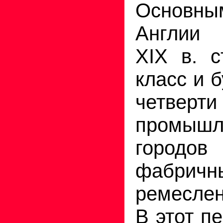
Основным
Англии
XIX в. с
класс и 
четверт
промышл
городов
фабр
ремеслен
В этот п