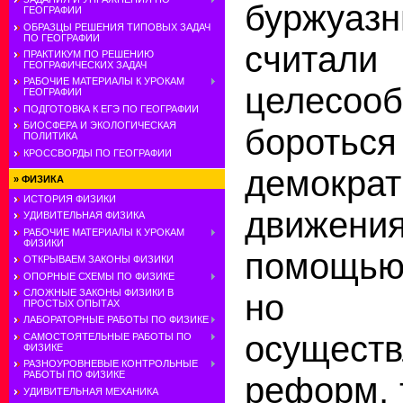
буржуазн
ГЕОГРАФИИ
ОБРАЗЦЫ РЕШЕНИЯ ТИПОВЫХ ЗАДАЧ
ПО ГЕОГРАФИИ
счита
ПРАКТИКУМ ПО РЕШЕНИЮ
ГЕОГРАФИЧЕСКИХ ЗАДАЧ
РАБОЧИЕ МАТЕРИАЛЫ К УРОКАМ
целесоо
ГЕОГРАФИИ
ПОДГОТОВКА К ЕГЭ ПО ГЕОГРАФИИ
БИОСФЕРА И ЭКОЛОГИЧЕСКАЯ
бороть
ПОЛИТИКА
КРОССВОРДЫ ПО ГЕОГРАФИИ
демократ
»
ФИЗИКА
ИСТОРИЯ ФИЗИКИ
движения
УДИВИТЕЛЬНАЯ ФИЗИКА
РАБОЧИЕ МАТЕРИАЛЫ К УРОКАМ
ФИЗИКИ
помощью
ОТКРЫВАЕМ ЗАКОНЫ ФИЗИКИ
ОПОРНЫЕ СХЕМЫ ПО ФИЗИКЕ
СЛОЖНЫЕ ЗАКОНЫ ФИЗИКИ В
но и
ПРОСТЫХ ОПЫТАХ
ЛАБОРАТОРНЫЕ РАБОТЫ ПО ФИЗИКЕ
осущест
САМОСТОЯТЕЛЬНЫЕ РАБОТЫ ПО
ФИЗИКЕ
РАЗНОУРОВНЕВЫЕ КОНТРОЛЬНЫЕ
РАБОТЫ ПО ФИЗИКЕ
реформ, 
УДИВИТЕЛЬНАЯ МЕХАНИКА