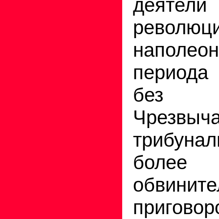
деятели
революц
наполеон
периода
без
Чрезвыч
трибун
более
обвините
приго