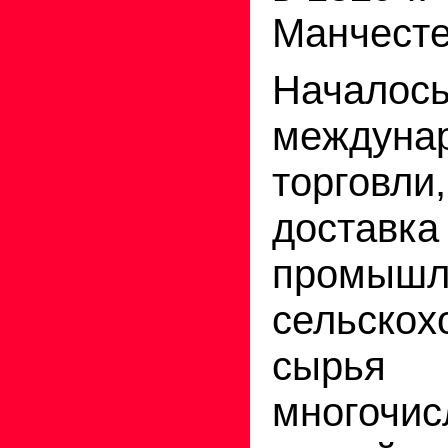
Манчесте
Началос
междуна
торговли
доставка
промыш
сельскох
сыр
многочис