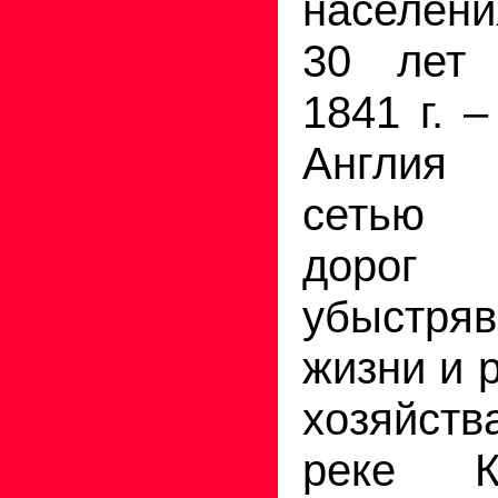
населен
30 лет
1841 г. 
Англия 
сетью 
дорог 
убыстря
жизни и 
хозяйства
реке К