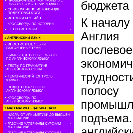
ПРОВЕРОЧНЫЕ И КОНТРОЛЬНЫЕ
бюджета 
РАБОТЫ ПО ИСТОРИИ. 9 КЛАСС
СПРАВОЧНИК ПО ИСТОРИИ ДЛЯ
ПОДГОТОВКИ К ОГЭ
К началу 
ИСТОРИЯ БЕЗ ТАЙН
КРОССВОРДЫ ПО ИСТОРИИ
ЕГЭ ПО ИСТОРИИ
Англия
»
АНГЛИЙСКИЙ ЯЗЫК
ИНОСТРАННЫЕ ЯЗЫКИ.
послево
РАЗГОВОРНЫЕ ТЕМЫ
САМОСТОЯТЕЛЬНЫЕ РАБОТЫ
ПО АНГЛИЙСКОМУ ЯЗЫКУ
экономич
ТЕСТЫ ПО ГРАММАТИКЕ
АНГЛИЙСКОГО ЯЗЫКА
трудност
ТЕМАТИЧЕСКИЙ КОНТРОЛЬ.
9 КЛАСС
полосу
ПОДГОТОВКА К ЕГЭ ПО
АНГЛИЙСКОМУ ЯЗЫКУ
КРОССВОРДЫ ПО
промышл
АНГЛИЙСКОМУ ЯЗЫКУ
»
МАТЕМАТИКА - ЦАРИЦА НАУК
подъем
ЧИСЛА: ОТ АРИФМЕТИКИ ДО ВЫСШЕЙ
МАТЕМАТИКИ
РАБОЧИЕ МАТЕРИАЛЫ К УРОКАМ
английс
МАТЕМАТИКИ
РАБОЧИЕ МАТЕРИАЛЫ К УРОКАМ