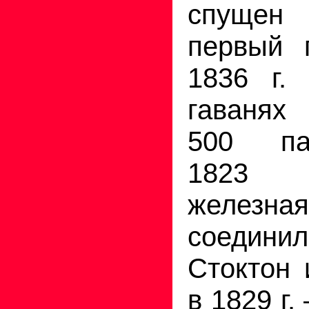
спуще
первый 
1836 г. 
гаванях
500 па
1823 
железн
соедин
Стоктон 
в 1829 г.