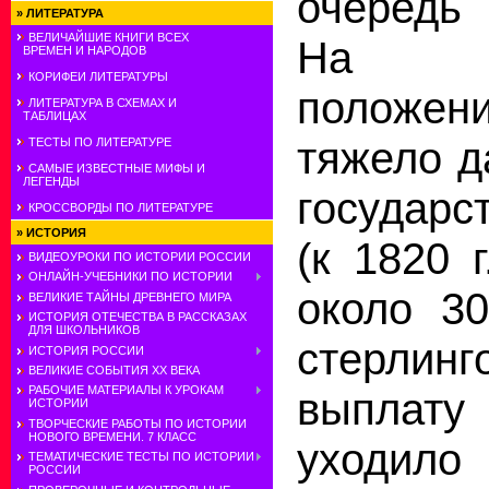
очередь 
»
ЛИТЕРАТУРА
ВЕЛИЧАЙШИЕ КНИГИ ВСЕХ
На фи
ВРЕМЕН И НАРОДОВ
КОРИФЕИ ЛИТЕРАТУРЫ
положе
ЛИТЕРАТУРА В СХЕМАХ И
ТАБЛИЦАХ
тяжело д
ТЕСТЫ ПО ЛИТЕРАТУРЕ
САМЫЕ ИЗВЕСТНЫЕ МИФЫ И
ЛЕГЕНДЫ
государс
КРОССВОРДЫ ПО ЛИТЕРАТУРЕ
»
ИСТОРИЯ
(к 1820 
ВИДЕОУРОКИ ПО ИСТОРИИ РОССИИ
ОНЛАЙН-УЧЕБНИКИ ПО ИСТОРИИ
около 3
ВЕЛИКИЕ ТАЙНЫ ДРЕВНЕГО МИРА
ИСТОРИЯ ОТЕЧЕСТВА В РАССКАЗАХ
ДЛЯ ШКОЛЬНИКОВ
стерли
ИСТОРИЯ РОССИИ
ВЕЛИКИЕ СОБЫТИЯ ХХ ВЕКА
РАБОЧИЕ МАТЕРИАЛЫ К УРОКАМ
выплат
ИСТОРИИ
ТВОРЧЕСКИЕ РАБОТЫ ПО ИСТОРИИ
НОВОГО ВРЕМЕНИ. 7 КЛАСС
уходило
ТЕМАТИЧЕСКИЕ ТЕСТЫ ПО ИСТОРИИ
РОССИИ