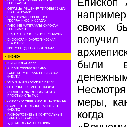
Епископ 
ГЕОГРАФИИ
ОБРАЗЦЫ РЕШЕНИЯ ТИПОВЫХ ЗАДАЧ
например
ПО ГЕОГРАФИИ
ПРАКТИКУМ ПО РЕШЕНИЮ
ГЕОГРАФИЧЕСКИХ ЗАДАЧ
своих б
РАБОЧИЕ МАТЕРИАЛЫ К УРОКАМ
ГЕОГРАФИИ
ПОДГОТОВКА К ЕГЭ ПО ГЕОГРАФИИ
получи
БИОСФЕРА И ЭКОЛОГИЧЕСКАЯ
ПОЛИТИКА
архиепис
КРОССВОРДЫ ПО ГЕОГРАФИИ
»
ФИЗИКА
были во
ИСТОРИЯ ФИЗИКИ
УДИВИТЕЛЬНАЯ ФИЗИКА
денежны
РАБОЧИЕ МАТЕРИАЛЫ К УРОКАМ
ФИЗИКИ
ОТКРЫВАЕМ ЗАКОНЫ ФИЗИКИ
Несмотр
ОПОРНЫЕ СХЕМЫ ПО ФИЗИКЕ
СЛОЖНЫЕ ЗАКОНЫ ФИЗИКИ В
ПРОСТЫХ ОПЫТАХ
меры, ка
ЛАБОРАТОРНЫЕ РАБОТЫ ПО ФИЗИКЕ
САМОСТОЯТЕЛЬНЫЕ РАБОТЫ ПО
ФИЗИКЕ
когда
РАЗНОУРОВНЕВЫЕ КОНТРОЛЬНЫЕ
РАБОТЫ ПО ФИЗИКЕ
«Вечном
УДИВИТЕЛЬНАЯ МЕХАНИКА