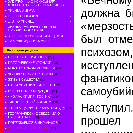
ЭЛЕКТРОННЫЕ ФОКУСЫ ДЛЯ
ЛЮБОЗНАТЕЛЬНЫХ ШКОЛЬНИКОВ
должна б
ФИЗИКА В ИГРАХ
ТЕСТЫ ПО ФИЗИКЕ
ЕГЭ ПО ФИЗИКЕ
«мерзост
ФИЗИКА ТЕМПЕРАТУР. ШТУРМ
АБСОЛЮТНОГО НУЛЯ
был отме
ВЕСЕЛЫЕ ФОКУСЫ И САМОДЕЛКИ
КРОССВОРДЫ ПО ФИЗИКЕ
психозо
»
Категории раздела
С ЧЕГО ВСЕ НАЧАЛОСЬ?
[110]
исступле
ИСТОРИЧЕСКИЕ ХРОНИКИ
[176]
МИР В КОТОРОМ МЫ ЖИВЕМ
[166]
фанати
ЧЕЛОВЕЧЕСКИЙ ОРГАНИЗМ
[117]
ЖИВЫЕ СУЩЕСТВА
[173]
НАШИ СПУТНИКИ РАСТЕНИЯ
[87]
самоубий
ИНТЕРЕСНО О МЕДИЦИНЕ
[90]
ФИЗИКА, ХИМИЯ, ТЕХНИКА
[149]
ТАИНСТВЕННЫЙ КОСМОС
[191]
Наступи
У ПРИРОДЫ НЕТ ПЛОХОЙ ПОГОДЫ
[156]
ГЕОГРАФИЧЕСКИЕ СВЕДЕНИЯ О
прошел 
НАШЕЙ ЗЕМЛЕ
[109]
ПОГРУЖАЕМСЯ В МИР МИФОВ
[93]
ИНТЕРЕСНО О РЕЛИГИЯХ
[75]