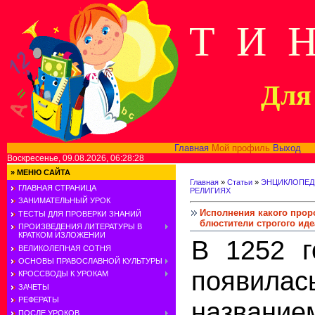
Т И 
Для 
Главная
Мой профиль
Выход
В
Воскресенье, 09.08.2026, 06:28:28
»
МЕНЮ САЙТА
Главная
»
Статьи
»
ЭНЦИКЛОПЕД
ГЛАВНАЯ СТРАНИЦА
РЕЛИГИЯХ
ЗАНИМАТЕЛЬНЫЙ УРОК
Исполнения какого прор
ТЕСТЫ ДЛЯ ПРОВЕРКИ ЗНАНИЙ
блюстители строгого иде
ПРОИЗВЕДЕНИЯ ЛИТЕРАТУРЫ В
КРАТКОМ ИЗЛОЖЕНИИ
В 1252 г
ВЕЛИКОЛЕПНАЯ СОТНЯ
ОСНОВЫ ПРАВОСЛАВНОЙ КУЛЬТУРЫ
появила
КРОССВОДЫ К УРОКАМ
ЗАЧЕТЫ
РЕФЕРАТЫ
название
ПОСЛЕ УРОКОВ