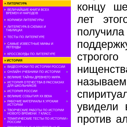
концу ше
»
ЛИТЕРАТУРА
ВЕЛИЧАЙШИЕ КНИГИ ВСЕХ
ВРЕМЕН И НАРОДОВ
лет этог
КОРИФЕИ ЛИТЕРАТУРЫ
ЛИТЕРАТУРА В СХЕМАХ И
получи
ТАБЛИЦАХ
ТЕСТЫ ПО ЛИТЕРАТУРЕ
поддержк
САМЫЕ ИЗВЕСТНЫЕ МИФЫ И
ЛЕГЕНДЫ
строго
КРОССВОРДЫ ПО ЛИТЕРАТУРЕ
»
ИСТОРИЯ
нищен
ВИДЕОУРОКИ ПО ИСТОРИИ РОССИИ
ОНЛАЙН-УЧЕБНИКИ ПО ИСТОРИИ
называем
ВЕЛИКИЕ ТАЙНЫ ДРЕВНЕГО МИРА
ИСТОРИЯ ОТЕЧЕСТВА В РАССКАЗАХ
ДЛЯ ШКОЛЬНИКОВ
спиритуа
ИСТОРИЯ РОССИИ
ВЕЛИКИЕ СОБЫТИЯ ХХ ВЕКА
РАБОЧИЕ МАТЕРИАЛЫ К УРОКАМ
увидели 
ИСТОРИИ
ТВОРЧЕСКИЕ РАБОТЫ ПО ИСТОРИИ
НОВОГО ВРЕМЕНИ. 7 КЛАСС
против а
ТЕМАТИЧЕСКИЕ ТЕСТЫ ПО ИСТОРИИ
РОССИИ