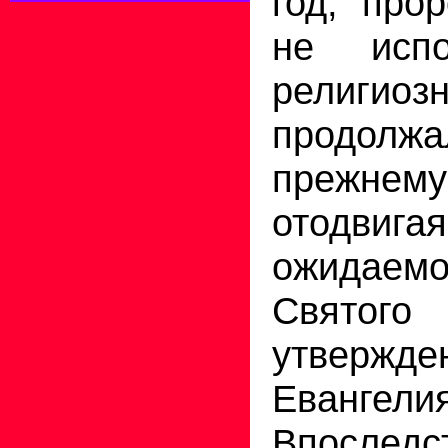
год, про
не испо
религиоз
продо
прежнему 
отодвиг
ожидаемо
Свято
утвержде
Евангели
Впоследс