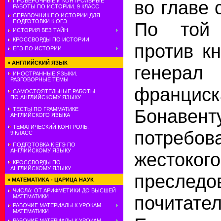
во главе 
ПРОВЕРОЧНЫЕ И КОНТРОЛЬНЫЕ
РАБОТЫ ПО ИСТОРИИ. 9 КЛАСС
СПРАВОЧНИК ПО ИСТОРИИ ДЛЯ
ПОДГОТОВКИ К ОГЭ
По той
ИСТОРИЯ БЕЗ ТАЙН
КРОССВОРДЫ ПО ИСТОРИИ
против к
ЕГЭ ПО ИСТОРИИ
»
АНГЛИЙСКИЙ ЯЗЫК
генер
ИНОСТРАННЫЕ ЯЗЫКИ.
РАЗГОВОРНЫЕ ТЕМЫ
франциск
САМОСТОЯТЕЛЬНЫЕ РАБОТЫ
ПО АНГЛИЙСКОМУ ЯЗЫКУ
Бонавент
ТЕСТЫ ПО ГРАММАТИКЕ
АНГЛИЙСКОГО ЯЗЫКА
ТЕМАТИЧЕСКИЙ КОНТРОЛЬ.
потребов
9 КЛАСС
ПОДГОТОВКА К ЕГЭ ПО
АНГЛИЙСКОМУ ЯЗЫКУ
жестокого
КРОССВОРДЫ ПО
АНГЛИЙСКОМУ ЯЗЫКУ
преследо
»
МАТЕМАТИКА - ЦАРИЦА НАУК
ЧИСЛА: ОТ АРИФМЕТИКИ ДО ВЫСШЕЙ
почитате
МАТЕМАТИКИ
РАБОЧИЕ МАТЕРИАЛЫ К УРОКАМ
МАТЕМАТИКИ
РАБОЧИЕ МАТЕРИАЛЫ К УРОКАМ