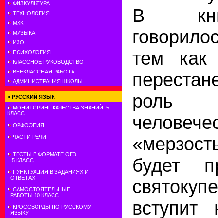
ФИЗКУЛЬТУРА
В кни
ТЕХНОЛОГИЯ
МХК
говорило
МУЗЫКА
ИЗО
тем как
ПСИХОЛОГИЯ
КЛАССНОЕ РУКОВОДСТВО
ВНЕКЛАССНАЯ РАБОТА
перестан
АДМИНИСТРАЦИЯ ШКОЛЫ
роль
»
РУССКИЙ ЯЗЫК
МОНИТОРИНГ КАЧЕСТВА ЗНАНИЙ. 5
КЛАСС
человечес
ОРФОЭПИЯ
«мерзост
ЧАСТИ РЕЧИ
ТЕСТЫ В ФОРМАТЕ ОГЭ.
будет п
5 КЛАСС
ПУНКТУАЦИЯ В ЗАДАНИЯХ И
ОТВЕТАХ
святокуп
САМОСТОЯТЕЛЬНЫЕ
РАБОТЫ.10 КЛАСС
вступит 
КРОССВОРДЫ ПО РУССКОМУ
ЯЗЫКУ