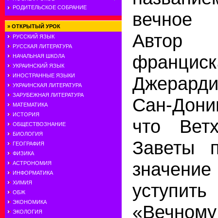
РОДИТЕЛЬСКОЕ СОБРАНИЕ
вечное 
»
ОТКРЫТЫЙ УРОК
Авто
РУССКИЙ ЯЗЫК
РУССКАЯ ЛИТЕРАТУРА
франциск
НАЧАЛЬНАЯ ШКОЛА
УКРАИНСКИЙ ЯЗЫК
ИНОСТРАННЫЕ ЯЗЫКИ
Джерарди
УКРАИНСКАЯ ЛИТЕРАТУРА
ЗАРУБЕЖНАЯ ЛИТЕРАТУРА
Сан-Дони
МАТЕМАТИКА
ИСТОРИЯ
что Вет
ОБЩЕСТВОЗНАНИЕ
БИОЛОГИЯ
Заветы п
ГЕОГРАФИЯ
ФИЗИКА
значен
АСТРОНОМИЯ
ИНФОРМАТИКА
ХИМИЯ
уступ
ОБЖ
ЭКОНОМИКА
«Вечному
ЭКОЛОГИЯ