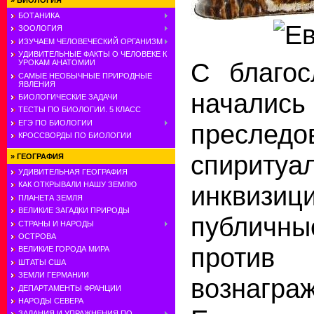
»
БИОЛОГИЯ
БОТАНИКА
ЗООЛОГИЯ
ИЗУЧАЕМ ЧЕЛОВЕЧЕСКИЙ ОРГАНИЗМ
УДИВИТЕЛЬНЫЕ ФАКТЫ О ЧЕЛОВЕКЕ К
С благос
УРОКАМ АНАТОМИИ
САМЫЕ НЕОБЫЧНЫЕ ПРИРОДНЫЕ
ЯВЛЕНИЯ
начались
БИОЛОГИЧЕСКИЕ ЗАДАЧИ
ТЕСТЫ ПО БИОЛОГИИ. 5 КЛАСС
ЕГЭ ПО БИОЛОГИИ
преследо
КРОССВОРДЫ ПО БИОЛОГИИ
спиритуа
»
ГЕОГРАФИЯ
УДИВИТЕЛЬНАЯ ГЕОГРАФИЯ
КАК ОТКРЫВАЛИ НАШУ ЗЕМЛЮ
инквизиц
ПЛАНЕТА ЗЕМЛЯ
ВЕЛИКИЕ ЗАГАДКИ ПРИРОДЫ
публичны
СТРАНЫ И НАРОДЫ
ОСТРОВА
против
ВЕЛИКИЕ ГОРОДА МИРА
ШТАТЫ США
ЗЕМЛИ ГЕРМАНИИ
вознагра
ДЕПАРТАМЕНТЫ ФРАНЦИИ
НАРОДЫ СЕВЕРА
ЗАДАНИЯ И УПРАЖНЕНИЯ ПО