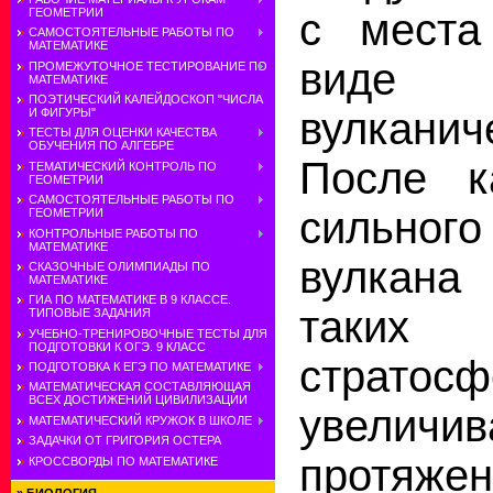
с места
ГЕОМЕТРИИ
САМОСТОЯТЕЛЬНЫЕ РАБОТЫ ПО
МАТЕМАТИКЕ
виде
ПРОМЕЖУТОЧНОЕ ТЕСТИРОВАНИЕ ПО
МАТЕМАТИКЕ
ПОЭТИЧЕСКИЙ КАЛЕЙДОСКОП "ЧИСЛА
вулканич
И ФИГУРЫ"
ТЕСТЫ ДЛЯ ОЦЕНКИ КАЧЕСТВА
ОБУЧЕНИЯ ПО АЛГЕБРЕ
После к
ТЕМАТИЧЕСКИЙ КОНТРОЛЬ ПО
ГЕОМЕТРИИ
САМОСТОЯТЕЛЬНЫЕ РАБОТЫ ПО
сильног
ГЕОМЕТРИИ
КОНТРОЛЬНЫЕ РАБОТЫ ПО
МАТЕМАТИКЕ
вулкана
СКАЗОЧНЫЕ ОЛИМПИАДЫ ПО
МАТЕМАТИКЕ
ГИА ПО МАТЕМАТИКЕ В 9 КЛАССЕ.
таких
ТИПОВЫЕ ЗАДАНИЯ
УЧЕБНО-ТРЕНИРОВОЧНЫЕ ТЕСТЫ ДЛЯ
ПОДГОТОВКИ К ОГЭ. 9 КЛАСС
стратосф
ПОДГОТОВКА К ЕГЭ ПО МАТЕМАТИКЕ
МАТЕМАТИЧЕСКАЯ СОСТАВЛЯЮЩАЯ
ВСЕХ ДОСТИЖЕНИЙ ЦИВИЛИЗАЦИИ
увелич
МАТЕМАТИЧЕСКИЙ КРУЖОК В ШКОЛЕ
ЗАДАЧКИ ОТ ГРИГОРИЯ ОСТЕРА
протяжен
КРОССВОРДЫ ПО МАТЕМАТИКЕ