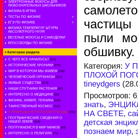
ЭЛЕКТРОННЫЕ ФОКУСЫ ДЛЯ
самолет
ЛЮБОЗНАТЕЛЬНЫХ ШКОЛЬНИКОВ
ФИЗИКА В ИГРАХ
ТЕСТЫ ПО ФИЗИКЕ
частицы 
ЕГЭ ПО ФИЗИКЕ
ФИЗИКА ТЕМПЕРАТУР. ШТУРМ
АБСОЛЮТНОГО НУЛЯ
пыли мо
ВЕСЕЛЫЕ ФОКУСЫ И САМОДЕЛКИ
КРОССВОРДЫ ПО ФИЗИКЕ
обшивку.
»
Категории раздела
С ЧЕГО ВСЕ НАЧАЛОСЬ?
[110]
Категория
:
У 
ИСТОРИЧЕСКИЕ ХРОНИКИ
[176]
МИР В КОТОРОМ МЫ ЖИВЕМ
[166]
ПЛОХОЙ ПО
ЧЕЛОВЕЧЕСКИЙ ОРГАНИЗМ
[117]
tineydgers
(28.
ЖИВЫЕ СУЩЕСТВА
[173]
НАШИ СПУТНИКИ РАСТЕНИЯ
[87]
Просмотров
:
6
ИНТЕРЕСНО О МЕДИЦИНЕ
[90]
ФИЗИКА, ХИМИЯ, ТЕХНИКА
[149]
знать
,
ЭНЦИК
ТАИНСТВЕННЫЙ КОСМОС
[191]
НА СВЕТЕ
,
са
У ПРИРОДЫ НЕТ ПЛОХОЙ ПОГОДЫ
[156]
ГЕОГРАФИЧЕСКИЕ СВЕДЕНИЯ О
детская энцик
НАШЕЙ ЗЕМЛЕ
[109]
ПОГРУЖАЕМСЯ В МИР МИФОВ
[93]
познаем мир
,
ИНТЕРЕСНО О РЕЛИГИЯХ
[75]