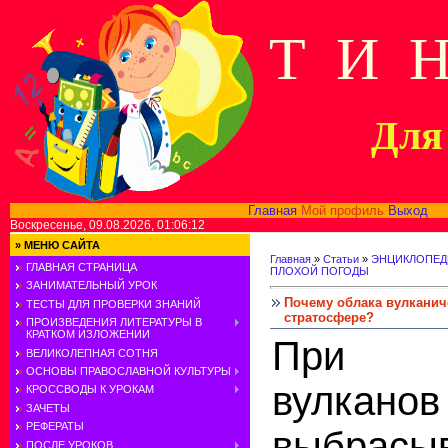
Т И 
Для 
Главная
Мой профиль
Выход
В
Воскресенье, 09.08.2026, 01:06:12
»
МЕНЮ САЙТА
Главная
»
Статьи
»
ЭНЦИКЛОПЕД
ГЛАВНАЯ СТРАНИЦА
ПЛОХОЙ ПОГОДЫ
ЗАНИМАТЕЛЬНЫЙ УРОК
Почему облака вулканич
ТЕСТЫ ДЛЯ ПРОВЕРКИ ЗНАНИЙ
стратосфере?
ПРОИЗВЕДЕНИЯ ЛИТЕРАТУРЫ В
КРАТКОМ ИЗЛОЖЕНИИ
При и
ВЕЛИКОЛЕПНАЯ СОТНЯ
ОСНОВЫ ПРАВОСЛАВНОЙ КУЛЬТУРЫ
вулкано
КРОССВОДЫ К УРОКАМ
ЗАЧЕТЫ
РЕФЕРАТЫ
выбра
ПОСЛЕ УРОКОВ