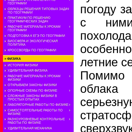
ГЕОГРАФИИ
погоду з
ОБРАЗЦЫ РЕШЕНИЯ ТИПОВЫХ ЗАДАЧ
ПО ГЕОГРАФИИ
с ними
ПРАКТИКУМ ПО РЕШЕНИЮ
ГЕОГРАФИЧЕСКИХ ЗАДАЧ
РАБОЧИЕ МАТЕРИАЛЫ К УРОКАМ
ГЕОГРАФИИ
похолода
ПОДГОТОВКА К ЕГЭ ПО ГЕОГРАФИИ
БИОСФЕРА И ЭКОЛОГИЧЕСКАЯ
особенн
ПОЛИТИКА
КРОССВОРДЫ ПО ГЕОГРАФИИ
летние с
»
ФИЗИКА
ИСТОРИЯ ФИЗИКИ
УДИВИТЕЛЬНАЯ ФИЗИКА
Помимо 
РАБОЧИЕ МАТЕРИАЛЫ К УРОКАМ
ФИЗИКИ
облака 
ОТКРЫВАЕМ ЗАКОНЫ ФИЗИКИ
ОПОРНЫЕ СХЕМЫ ПО ФИЗИКЕ
СЛОЖНЫЕ ЗАКОНЫ ФИЗИКИ В
серьезн
ПРОСТЫХ ОПЫТАХ
ЛАБОРАТОРНЫЕ РАБОТЫ ПО ФИЗИКЕ
САМОСТОЯТЕЛЬНЫЕ РАБОТЫ ПО
стратос
ФИЗИКЕ
РАЗНОУРОВНЕВЫЕ КОНТРОЛЬНЫЕ
РАБОТЫ ПО ФИЗИКЕ
сверхзву
УДИВИТЕЛЬНАЯ МЕХАНИКА