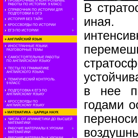
ПРОВЕРОЧНЫЕ И КОНТРОЛЬНЫЕ
В страто
РАБОТЫ ПО ИСТОРИИ. 9 КЛАСС
СПРАВОЧНИК ПО ИСТОРИИ ДЛЯ
ПОДГОТОВКИ К ОГЭ
иная.
ИСТОРИЯ БЕЗ ТАЙН
КРОССВОРДЫ ПО ИСТОРИИ
ЕГЭ ПО ИСТОРИИ
интенсив
»
АНГЛИЙСКИЙ ЯЗЫК
перемеш
ИНОСТРАННЫЕ ЯЗЫКИ.
РАЗГОВОРНЫЕ ТЕМЫ
САМОСТОЯТЕЛЬНЫЕ РАБОТЫ
стратосф
ПО АНГЛИЙСКОМУ ЯЗЫКУ
ТЕСТЫ ПО ГРАММАТИКЕ
АНГЛИЙСКОГО ЯЗЫКА
устойчив
ТЕМАТИЧЕСКИЙ КОНТРОЛЬ.
9 КЛАСС
в нее п
ПОДГОТОВКА К ЕГЭ ПО
АНГЛИЙСКОМУ ЯЗЫКУ
годами о
КРОССВОРДЫ ПО
АНГЛИЙСКОМУ ЯЗЫКУ
»
МАТЕМАТИКА - ЦАРИЦА НАУК
перенос
ЧИСЛА: ОТ АРИФМЕТИКИ ДО ВЫСШЕЙ
МАТЕМАТИКИ
воздушн
РАБОЧИЕ МАТЕРИАЛЫ К УРОКАМ
МАТЕМАТИКИ
РАБОЧИЕ МАТЕРИАЛЫ К УРОКАМ