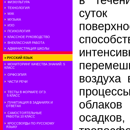
ФИЗКУЛЬТУРА
ТЕХНОЛОГИЯ
суток
МХК
МУЗЫКА
поверхн
ИЗО
ПСИХОЛОГИЯ
способст
КЛАССНОЕ РУКОВОДСТВО
ВНЕКЛАССНАЯ РАБОТА
интенсив
АДМИНИСТРАЦИЯ ШКОЛЫ
»
РУССКИЙ ЯЗЫК
перемеш
МОНИТОРИНГ КАЧЕСТВА ЗНАНИЙ. 5
КЛАСС
воздуха 
ОРФОЭПИЯ
ЧАСТИ РЕЧИ
процесс
ТЕСТЫ В ФОРМАТЕ ОГЭ.
5 КЛАСС
облаков
ПУНКТУАЦИЯ В ЗАДАНИЯХ И
ОТВЕТАХ
осадков
САМОСТОЯТЕЛЬНЫЕ
РАБОТЫ.10 КЛАСС
КРОССВОРДЫ ПО РУССКОМУ
ЯЗЫКУ