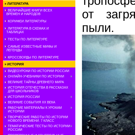
тропосф
»
ЛИТЕРАТУРА
от загр
ВЕЛИЧАЙШИЕ КНИГИ ВСЕХ
ВРЕМЕН И НАРОДОВ
КОРИФЕИ ЛИТЕРАТУРЫ
пыли.
ЛИТЕРАТУРА В СХЕМАХ И
ТАБЛИЦАХ
ТЕСТЫ ПО ЛИТЕРАТУРЕ
САМЫЕ ИЗВЕСТНЫЕ МИФЫ И
ЛЕГЕНДЫ
КРОССВОРДЫ ПО ЛИТЕРАТУРЕ
»
ИСТОРИЯ
ВИДЕОУРОКИ ПО ИСТОРИИ РОССИИ
ОНЛАЙН-УЧЕБНИКИ ПО ИСТОРИИ
ВЕЛИКИЕ ТАЙНЫ ДРЕВНЕГО МИРА
ИСТОРИЯ ОТЕЧЕСТВА В РАССКАЗАХ
ДЛЯ ШКОЛЬНИКОВ
ИСТОРИЯ РОССИИ
ВЕЛИКИЕ СОБЫТИЯ ХХ ВЕКА
РАБОЧИЕ МАТЕРИАЛЫ К УРОКАМ
ИСТОРИИ
ТВОРЧЕСКИЕ РАБОТЫ ПО ИСТОРИИ
НОВОГО ВРЕМЕНИ. 7 КЛАСС
ТЕМАТИЧЕСКИЕ ТЕСТЫ ПО ИСТОРИИ
РОССИИ