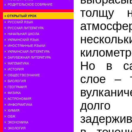
РОДИТЕЛЬСКОЕ СОБРАНИЕ
толщу н
»
ОТКРЫТЫЙ УРОК
атмосфе
РУССКИЙ ЯЗЫК
РУССКАЯ ЛИТЕРАТУРА
НАЧАЛЬНАЯ ШКОЛА
несколь
УКРАИНСКИЙ ЯЗЫК
ИНОСТРАННЫЕ ЯЗЫКИ
километр
УКРАИНСКАЯ ЛИТЕРАТУРА
ЗАРУБЕЖНАЯ ЛИТЕРАТУРА
Но в с
МАТЕМАТИКА
ИСТОРИЯ
слое – 
ОБЩЕСТВОЗНАНИЕ
БИОЛОГИЯ
ГЕОГРАФИЯ
вулкани
ФИЗИКА
АСТРОНОМИЯ
дол
ИНФОРМАТИКА
ХИМИЯ
задержив
ОБЖ
ЭКОНОМИКА
в течен
ЭКОЛОГИЯ