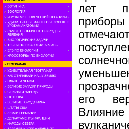
»
БИОЛОГИЯ
лет п
БОТАНИКА
ЗООЛОГИЯ
прибор
ИЗУЧАЕМ ЧЕЛОВЕЧЕСКИЙ ОРГАНИЗМ
УДИВИТЕЛЬНЫЕ ФАКТЫ О ЧЕЛОВЕКЕ К
УРОКАМ АНАТОМИИ
отмечаю
САМЫЕ НЕОБЫЧНЫЕ ПРИРОДНЫЕ
ЯВЛЕНИЯ
БИОЛОГИЧЕСКИЕ ЗАДАЧИ
поступле
ТЕСТЫ ПО БИОЛОГИИ. 5 КЛАСС
ЕГЭ ПО БИОЛОГИИ
солнечно
КРОССВОРДЫ ПО БИОЛОГИИ
»
ГЕОГРАФИЯ
уменьше
УДИВИТЕЛЬНАЯ ГЕОГРАФИЯ
КАК ОТКРЫВАЛИ НАШУ ЗЕМЛЮ
ПЛАНЕТА ЗЕМЛЯ
прозрачн
ВЕЛИКИЕ ЗАГАДКИ ПРИРОДЫ
СТРАНЫ И НАРОДЫ
его вер
ОСТРОВА
ВЕЛИКИЕ ГОРОДА МИРА
Влиян
ШТАТЫ США
ЗЕМЛИ ГЕРМАНИИ
ДЕПАРТАМЕНТЫ ФРАНЦИИ
вулканич
НАРОДЫ СЕВЕРА
ЗАДАНИЯ И УПРАЖНЕНИЯ ПО