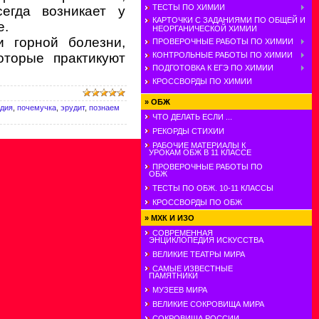
ТЕСТЫ ПО ХИМИИ
егда возникает у
КАРТОЧКИ С ЗАДАНИЯМИ ПО ОБЩЕЙ И
е.
НЕОРГАНИЧЕСКОЙ ХИМИИ
и горной болезни,
ПРОВЕРОЧНЫЕ РАБОТЫ ПО ХИМИИ
оторые практикуют
КОНТРОЛЬНЫЕ РАБОТЫ ПО ХИМИИ
ПОДГОТОВКА К ЕГЭ ПО ХИМИИ
КРОССВОРДЫ ПО ХИМИИ
»
ОБЖ
едия
,
почемучка
,
эрудит
,
познаем
ЧТО ДЕЛАТЬ ЕСЛИ ...
РЕКОРДЫ СТИХИИ
РАБОЧИЕ МАТЕРИАЛЫ К
УРОКАМ ОБЖ В 11 КЛАССЕ
ПРОВЕРОЧНЫЕ РАБОТЫ ПО
ОБЖ
ТЕСТЫ ПО ОБЖ. 10-11 КЛАССЫ
КРОССВОРДЫ ПО ОБЖ
»
МХК И ИЗО
СОВРЕМЕННАЯ
ЭНЦИКЛОПЕДИЯ ИСКУССТВА
ВЕЛИКИЕ ТЕАТРЫ МИРА
САМЫЕ ИЗВЕСТНЫЕ
ПАМЯТНИКИ
МУЗЕЕВ МИРА
ВЕЛИКИЕ СОКРОВИЩА МИРА
СОКРОВИЩА РОССИИ