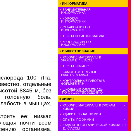
»
ИНФОРМАТИКА
ЗАНИМАТЕЛЬНАЯ
ИНФОРМАТИКА
К УРОКАМ
ИНФОРМАТИКИ
СПРАВОЧНИК ПО
ИНФОРМАТИКЕ
ТЕСТЫ ПО ИНФОРМАТИКЕ
КРОССВОРДЫ ПО
ИНФОРМАТИКЕ
»
ОБЩЕСТВОЗНАНИЕ
РАБОЧИЕ МАТЕРИАЛЫ К
УРОКАМ В 7 КЛАССЕ
ТЕСТЫ. 9 КЛАСС
САМОСТОЯТЕЛЬНЫЕ
РАБОТЫ. 9 КЛАСС
ислорода 100 гПа,
КОНТРОЛЬНЫЕ РАБОТЫ В
звестно, отдельные
ФОРМАТЕ ЕГЭ
ысотой 8845 м, без
ШКОЛЬНЫЕ ОЛИМПИАДЫ
ПО ОБЩЕСТВОВЕДЕНИЮ
 головную боль,
»
ХИМИЯ
слабость в мышцах,
РАБОЧИЕ МАТЕРИАЛЫ К УРОКАМ
ХИМИИ
УДИВИТЕЛЬНАЯ ХИМИЯ
трить ее: низкая
ОПЫТЫ ПО ХИМИИ
вующая почти всем
ЗАДАЧИ ПО ОРГАНИЧЕСКОЙ ХИМИИ. 10-
дению организма,
11 КЛАССЫ