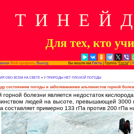
Т И Н Е Й 
Для тех, кто уч
авная
Мой профиль
Выход
Вы вошли как
Гость
| Группа "
Гости
" |
ИЯ ОБО ВСЕМ НА СВЕТЕ
»
У ПРИРОДЫ НЕТ ПЛОХОЙ ПОГОДЫ
жду состоянием погоды и заболеваниями альпинистов горной боле
горной болезни является недостаток кислорода 
нством людей на высоте, превышающей 3000 м
а составляет примерно 133 гПа против 200 гПа н