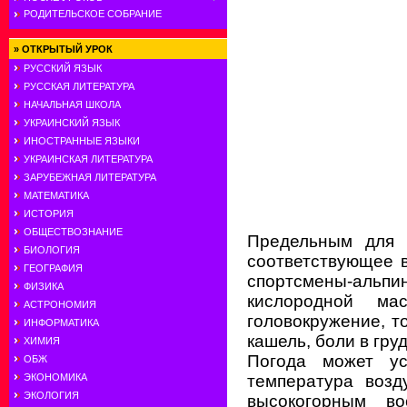
РОДИТЕЛЬСКОЕ СОБРАНИЕ
»
ОТКРЫТЫЙ УРОК
РУССКИЙ ЯЗЫК
РУССКАЯ ЛИТЕРАТУРА
НАЧАЛЬНАЯ ШКОЛА
УКРАИНСКИЙ ЯЗЫК
ИНОСТРАННЫЕ ЯЗЫКИ
УКРАИНСКАЯ ЛИТЕРАТУРА
ЗАРУБЕЖНАЯ ЛИТЕРАТУРА
МАТЕМАТИКА
ИСТОРИЯ
ОБЩЕСТВОЗНАНИЕ
Предельным для ч
БИОЛОГИЯ
соответствующее в
ГЕОГРАФИЯ
спортсмены-альпин
ФИЗИКА
кислородной ма
АСТРОНОМИЯ
головокружение, т
ИНФОРМАТИКА
кашель, боли в груд
ХИМИЯ
Погода может ус
ОБЖ
температура возд
ЭКОНОМИКА
ЭКОЛОГИЯ
высокогорным во