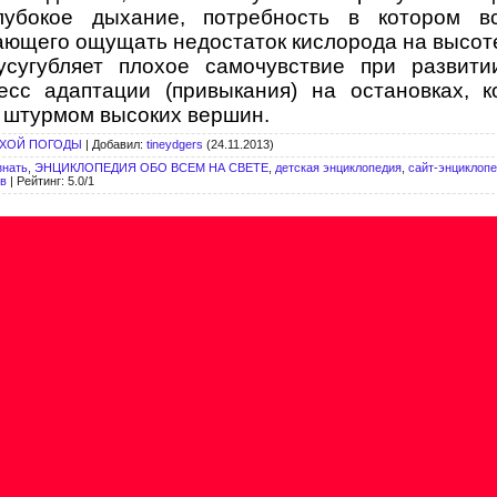
лубокое дыхание, потребность в котором вс
ающего ощущать недостаток кислорода на высот
сугубляет плохое самочувствие при развити
есс адаптации (привыкания) на остановках, к
 штурмом высоких вершин.
ОХОЙ ПОГОДЫ
|
Добавил
:
tineydgers
(24.11.2013)
знать
,
ЭНЦИКЛОПЕДИЯ ОБО ВСЕМ НА СВЕТЕ
,
детская энциклопедия
,
сайт-энциклоп
ов
|
Рейтинг
:
5.0
/
1