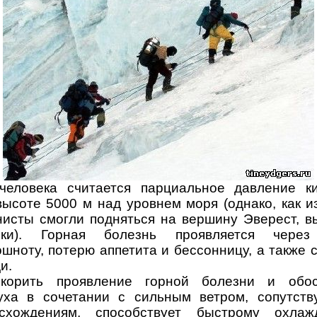
еловека считается парциальное давление к
ысоте 5000 м над уровнем моря (однако, как и
исты смогли подняться на вершину Эверест, в
ски). Горная болезнь проявляется через
ошноту, потерю аппетита и бессонницу, а также 
и.
корить проявление горной болезни и обос
уха в сочетании с сильным ветром, сопутст
схождениям, способствует быстрому охлаж