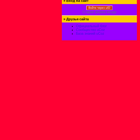
»
Вход на сайт
Войти через uID
Старая форма входа
»
Друзья сайта
Официальный блог
Сообщество uCoz
База знаний uCoz