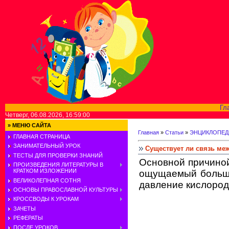
Гл
Четверг, 06.08.2026, 16:59:00
»
МЕНЮ САЙТА
Главная
»
Статьи
»
ЭНЦИКЛОПЕД
ГЛАВНАЯ СТРАНИЦА
ЗАНИМАТЕЛЬНЫЙ УРОК
Существует ли связь ме
ТЕСТЫ ДЛЯ ПРОВЕРКИ ЗНАНИЙ
Основной причиной 
ПРОИЗВЕДЕНИЯ ЛИТЕРАТУРЫ В
КРАТКОМ ИЗЛОЖЕНИИ
ощущаемый больши
ВЕЛИКОЛЕПНАЯ СОТНЯ
давление кислород
ОСНОВЫ ПРАВОСЛАВНОЙ КУЛЬТУРЫ
КРОССВОДЫ К УРОКАМ
ЗАЧЕТЫ
РЕФЕРАТЫ
ПОСЛЕ УРОКОВ