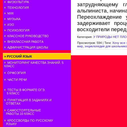
ФИЗКУЛЬТУРА
затрудняющему г
ТЕХНОЛОГИЯ
альпиниста, начин
МХК
Переохлаждение у
МУЗЫКА
задерживает проц
ИЗО
восходители перед
ПСИХОЛОГИЯ
КЛАССНОЕ РУКОВОДСТВО
Категория
:
У ПРИРОДЫ НЕТ ПЛ
ВНЕКЛАССНАЯ РАБОТА
Просмотров
:
594
|
Теги
:
Хочу все 
мир
,
энциклопедия для школьник
АДМИНИСТРАЦИЯ ШКОЛЫ
»
РУССКИЙ ЯЗЫК
МОНИТОРИНГ КАЧЕСТВА ЗНАНИЙ. 5
КЛАСС
ОРФОЭПИЯ
ЧАСТИ РЕЧИ
ТЕСТЫ В ФОРМАТЕ ОГЭ.
5 КЛАСС
ПУНКТУАЦИЯ В ЗАДАНИЯХ И
ОТВЕТАХ
САМОСТОЯТЕЛЬНЫЕ
РАБОТЫ.10 КЛАСС
КРОССВОРДЫ ПО РУССКОМУ
ЯЗЫКУ