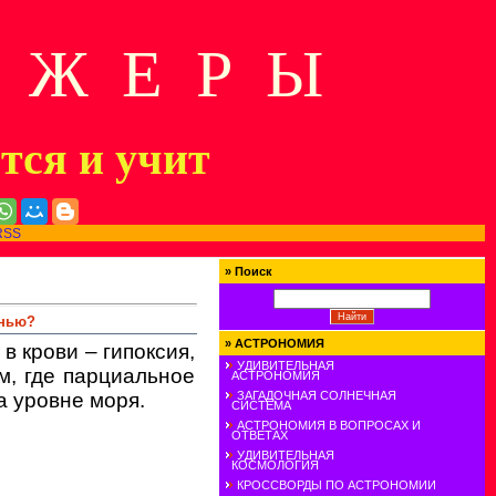
Д Ж Е Р Ы
ится и учит
RSS
»
Поиск
знью?
»
АСТРОНОМИЯ
в крови – гипоксия,
УДИВИТЕЛЬНАЯ
, где парциальное
АСТРОНОМИЯ
а уровне моря.
ЗАГАДОЧНАЯ СОЛНЕЧНАЯ
СИСТЕМА
АСТРОНОМИЯ В ВОПРОСАХ И
ОТВЕТАХ
УДИВИТЕЛЬНАЯ
КОСМОЛОГИЯ
КРОССВОРДЫ ПО АСТРОНОМИИ