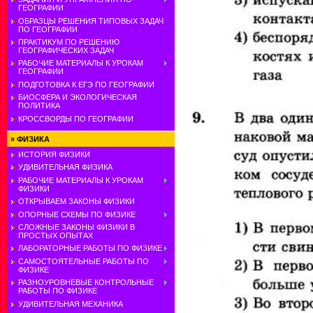
ГЕОГРАФИИ
ОБРАЗЦЫ РЕШЕНИЯ ТИПОВЫХ ЗАДАЧ
ПО ГЕОГРАФИИ
ПРАКТИКУМ ПО РЕШЕНИЮ
ГЕОГРАФИЧЕСКИХ ЗАДАЧ
РАБОЧИЕ МАТЕРИАЛЫ К УРОКАМ
ГЕОГРАФИИ
ПОДГОТОВКА К ЕГЭ ПО ГЕОГРАФИИ
БИОСФЕРА И ЭКОЛОГИЧЕСКАЯ
ПОЛИТИКА
КРОССВОРДЫ ПО ГЕОГРАФИИ
»
ФИЗИКА
ИСТОРИЯ ФИЗИКИ
УДИВИТЕЛЬНАЯ ФИЗИКА
РАБОЧИЕ МАТЕРИАЛЫ К УРОКАМ
ФИЗИКИ
ОТКРЫВАЕМ ЗАКОНЫ ФИЗИКИ
ОПОРНЫЕ СХЕМЫ ПО ФИЗИКЕ
СЛОЖНЫЕ ЗАКОНЫ ФИЗИКИ В
ПРОСТЫХ ОПЫТАХ
ЛАБОРАТОРНЫЕ РАБОТЫ ПО ФИЗИКЕ
САМОСТОЯТЕЛЬНЫЕ РАБОТЫ ПО
ФИЗИКЕ
РАЗНОУРОВНЕВЫЕ КОНТРОЛЬНЫЕ
РАБОТЫ ПО ФИЗИКЕ
УДИВИТЕЛЬНАЯ МЕХАНИКА