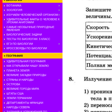
»
БИОЛОГИЯ
БОТАНИКА
ЗООЛОГИЯ
ИЗУЧАЕМ ЧЕЛОВЕЧЕСКИЙ ОРГАНИЗМ
УДИВИТЕЛЬНЫЕ ФАКТЫ О ЧЕЛОВЕКЕ К
УРОКАМ АНАТОМИИ
САМЫЕ НЕОБЫЧНЫЕ ПРИРОДНЫЕ
ЯВЛЕНИЯ
БИОЛОГИЧЕСКИЕ ЗАДАЧИ
ТЕСТЫ ПО БИОЛОГИИ. 5 КЛАСС
ЕГЭ ПО БИОЛОГИИ
КРОССВОРДЫ ПО БИОЛОГИИ
»
ГЕОГРАФИЯ
УДИВИТЕЛЬНАЯ ГЕОГРАФИЯ
КАК ОТКРЫВАЛИ НАШУ ЗЕМЛЮ
ПЛАНЕТА ЗЕМЛЯ
ВЕЛИКИЕ ЗАГАДКИ ПРИРОДЫ
СТРАНЫ И НАРОДЫ
ОСТРОВА
ВЕЛИКИЕ ГОРОДА МИРА
ШТАТЫ США
ЗЕМЛИ ГЕРМАНИИ
ДЕПАРТАМЕНТЫ ФРАНЦИИ
НАРОДЫ СЕВЕРА
ЗАДАНИЯ И УПРАЖНЕНИЯ ПО