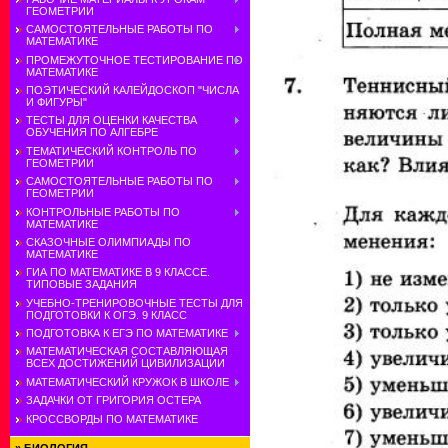
ГЕОМЕТРИИ
САМОСТОЯТЕЛЬНЫЕ РАБОТЫ ПО
МАТЕМАТИКЕ
ПРОМЕЖУТОЧНОЕ ТЕСТИРОВАНИЕ ПО
МАТЕМАТИКЕ
ПОЭТИЧЕСКИЙ КАЛЕЙДОСКОП "ЧИСЛА
И ФИГУРЫ"
ТЕСТЫ ДЛЯ ОЦЕНКИ КАЧЕСТВА
ОБУЧЕНИЯ ПО АЛГЕБРЕ
ТЕМАТИЧЕСКИЙ КОНТРОЛЬ ПО
ГЕОМЕТРИИ
САМОСТОЯТЕЛЬНЫЕ РАБОТЫ ПО
ГЕОМЕТРИИ
КОНТРОЛЬНЫЕ РАБОТЫ ПО
МАТЕМАТИКЕ
СКАЗОЧНЫЕ ОЛИМПИАДЫ ПО
МАТЕМАТИКЕ
ГИА ПО МАТЕМАТИКЕ В 9 КЛАССЕ.
ТИПОВЫЕ ЗАДАНИЯ
УЧЕБНО-ТРЕНИРОВОЧНЫЕ ТЕСТЫ ДЛЯ
ПОДГОТОВКИ К ОГЭ. 9 КЛАСС
ПОДГОТОВКА К ЕГЭ ПО МАТЕМАТИКЕ
МАТЕМАТИЧЕСКАЯ СОСТАВЛЯЮЩАЯ
ВСЕХ ДОСТИЖЕНИЙ ЦИВИЛИЗАЦИИ
МАТЕМАТИЧЕСКИЙ КРУЖОК В ШКОЛЕ
ЗАДАЧКИ ОТ ГРИГОРИЯ ОСТЕРА
КРОССВОРДЫ ПО МАТЕМАТИКЕ