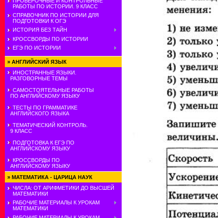
ПРОВЕРОЧНЫЕ И КОНТРОЛЬНЫЕ
РАБОТЫ ПО ИСТОРИИ. 9 КЛАСС
СПРАВОЧНИК ПО ИСТОРИИ ДЛЯ
ПОДГОТОВКИ К ОГЭ
ИСТОРИЯ БЕЗ ТАЙН
КРОССВОРДЫ ПО ИСТОРИИ
ЕГЭ ПО ИСТОРИИ
»
АНГЛИЙСКИЙ ЯЗЫК
ИНОСТРАННЫЕ ЯЗЫКИ.
РАЗГОВОРНЫЕ ТЕМЫ
САМОСТОЯТЕЛЬНЫЕ РАБОТЫ
ПО АНГЛИЙСКОМУ ЯЗЫКУ
ТЕСТЫ ПО ГРАММАТИКЕ
АНГЛИЙСКОГО ЯЗЫКА
ТЕМАТИЧЕСКИЙ КОНТРОЛЬ.
9 КЛАСС
ПОДГОТОВКА К ЕГЭ ПО
АНГЛИЙСКОМУ ЯЗЫКУ
КРОССВОРДЫ ПО
АНГЛИЙСКОМУ ЯЗЫКУ
»
МАТЕМАТИКА - ЦАРИЦА НАУК
ЧИСЛА: ОТ АРИФМЕТИКИ ДО ВЫСШЕЙ
МАТЕМАТИКИ
РАБОЧИЕ МАТЕРИАЛЫ К УРОКАМ
МАТЕМАТИКИ
РАБОЧИЕ МАТЕРИАЛЫ К УРОКАМ