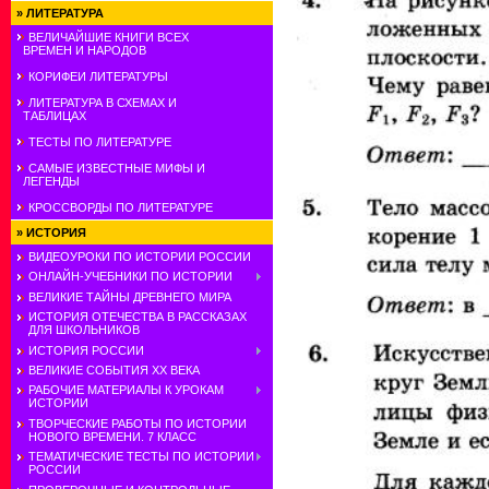
»
ЛИТЕРАТУРА
ВЕЛИЧАЙШИЕ КНИГИ ВСЕХ
ВРЕМЕН И НАРОДОВ
КОРИФЕИ ЛИТЕРАТУРЫ
ЛИТЕРАТУРА В СХЕМАХ И
ТАБЛИЦАХ
ТЕСТЫ ПО ЛИТЕРАТУРЕ
САМЫЕ ИЗВЕСТНЫЕ МИФЫ И
ЛЕГЕНДЫ
КРОССВОРДЫ ПО ЛИТЕРАТУРЕ
»
ИСТОРИЯ
ВИДЕОУРОКИ ПО ИСТОРИИ РОССИИ
ОНЛАЙН-УЧЕБНИКИ ПО ИСТОРИИ
ВЕЛИКИЕ ТАЙНЫ ДРЕВНЕГО МИРА
ИСТОРИЯ ОТЕЧЕСТВА В РАССКАЗАХ
ДЛЯ ШКОЛЬНИКОВ
ИСТОРИЯ РОССИИ
ВЕЛИКИЕ СОБЫТИЯ ХХ ВЕКА
РАБОЧИЕ МАТЕРИАЛЫ К УРОКАМ
ИСТОРИИ
ТВОРЧЕСКИЕ РАБОТЫ ПО ИСТОРИИ
НОВОГО ВРЕМЕНИ. 7 КЛАСС
ТЕМАТИЧЕСКИЕ ТЕСТЫ ПО ИСТОРИИ
РОССИИ