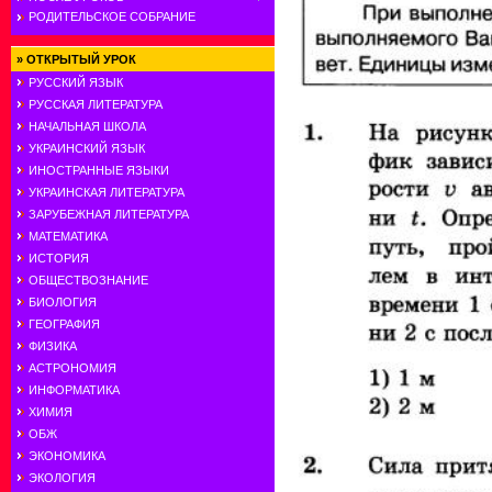
РОДИТЕЛЬСКОЕ СОБРАНИЕ
»
ОТКРЫТЫЙ УРОК
РУССКИЙ ЯЗЫК
РУССКАЯ ЛИТЕРАТУРА
НАЧАЛЬНАЯ ШКОЛА
УКРАИНСКИЙ ЯЗЫК
ИНОСТРАННЫЕ ЯЗЫКИ
УКРАИНСКАЯ ЛИТЕРАТУРА
ЗАРУБЕЖНАЯ ЛИТЕРАТУРА
МАТЕМАТИКА
ИСТОРИЯ
ОБЩЕСТВОЗНАНИЕ
БИОЛОГИЯ
ГЕОГРАФИЯ
ФИЗИКА
АСТРОНОМИЯ
ИНФОРМАТИКА
ХИМИЯ
ОБЖ
ЭКОНОМИКА
ЭКОЛОГИЯ