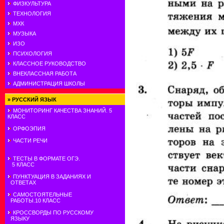
ФИЗКУЛЬТУРА
ТЕХНОЛОГИЯ
МХК
МУЗЫКА
ИЗО
ПСИХОЛОГИЯ
КЛАССНОЕ РУКОВОДСТВО
ВНЕКЛАССНАЯ РАБОТА
АДМИНИСТРАЦИЯ ШКОЛЫ
»
РУССКИЙ ЯЗЫК
МОНИТОРИНГ КАЧЕСТВА ЗНАНИЙ. 5
КЛАСС
ОРФОЭПИЯ
ЧАСТИ РЕЧИ
ТЕСТЫ В ФОРМАТЕ ОГЭ.
5 КЛАСС
ПУНКТУАЦИЯ В ЗАДАНИЯХ И
ОТВЕТАХ
САМОСТОЯТЕЛЬНЫЕ
РАБОТЫ.10 КЛАСС
КРОССВОРДЫ ПО РУССКОМУ
ЯЗЫКУ