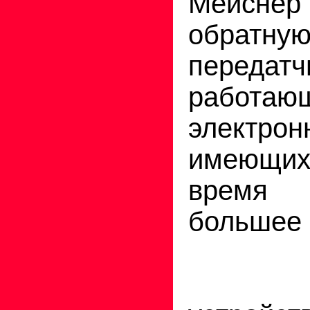
Мейсн
обратну
передатч
работ
электро
имеющих
время
большее 
При