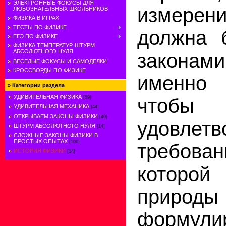
ЭЛЕКТРОННЫЕ ФОКУСЫ ДЛЯ
измере
ЛЮБОЗНАТЕЛЬНЫХ ШКОЛЬНИКОВ
ФИЗИКА В ИГРАХ
ТЕСТЫ ПО ФИЗИКЕ
должна 
ЕГЭ ПО ФИЗИКЕ
ФИЗИКА ТЕМПЕРАТУР. ШТУРМ
АБСОЛЮТНОГО НУЛЯ
законам
ВЕСЕЛЫЕ ФОКУСЫ И САМОДЕЛКИ
КРОССВОРДЫ ПО ФИЗИКЕ
именно 
»
Категории раздела
УДИВИТЕЛЬНАЯ ФИЗИКА
что
[59]
УДИВИТЕЛЬНАЯ МЕХАНИКА
[44]
ОТКРЫВАЕМ ЗАКОНЫ ФИЗИКИ
[40]
удовлетв
ШТУРМ АБСОЛЮТНОГО НУЛЯ
[14]
СЛОЖНЫЕ ЗАКОНЫ ФИЗИКИ В
ПРОСТЫХ ОПЫТАХ
[100]
требован
ИСТОРИЯ ФИЗИКИ
[14]
котор
природы
формули