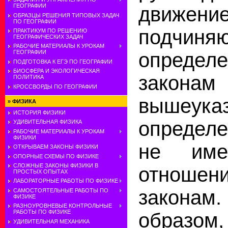
ГЕОГРАФИИ
движение
ОБРАЗЦЫ РЕШЕНИЯ ТИПОВЫХ ЗАДАЧ
ПО ГЕОГРАФИИ
подчиня
ПРАКТИКУМ ПО РЕШЕНИЮ
ГЕОГРАФИЧЕСКИХ ЗАДАЧ
РАБОЧИЕ МАТЕРИАЛЫ К УРОКАМ
определ
ГЕОГРАФИИ
ПОДГОТОВКА К ЕГЭ ПО ГЕОГРАФИИ
БИОСФЕРА И ЭКОЛОГИЧЕСКАЯ
законам
ПОЛИТИКА
КРОССВОРДЫ ПО ГЕОГРАФИИ
вышеука
»
ФИЗИКА
ИСТОРИЯ ФИЗИКИ
определ
УДИВИТЕЛЬНАЯ ФИЗИКА
РАБОЧИЕ МАТЕРИАЛЫ К УРОКАМ
ФИЗИКИ
не име
ОТКРЫВАЕМ ЗАКОНЫ ФИЗИКИ
ОПОРНЫЕ СХЕМЫ ПО ФИЗИКЕ
СЛОЖНЫЕ ЗАКОНЫ ФИЗИКИ В
отноше
ПРОСТЫХ ОПЫТАХ
ЛАБОРАТОРНЫЕ РАБОТЫ ПО ФИЗИКЕ
закон
САМОСТОЯТЕЛЬНЫЕ РАБОТЫ ПО
ФИЗИКЕ
РАЗНОУРОВНЕВЫЕ КОНТРОЛЬНЫЕ
РАБОТЫ ПО ФИЗИКЕ
образ
УДИВИТЕЛЬНАЯ МЕХАНИКА