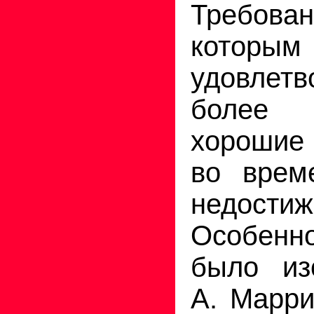
Требован
которы
удовлетв
более 
хорошие
во врем
недости
Особен
было из
А. Марри