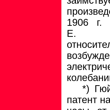
заимству
произвед
1906 г. 
Е. Р
относите
возбужде
электрич
колебани
*) Гюйг
патент н