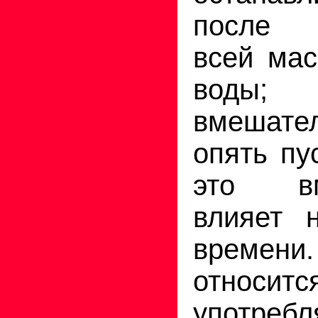
после 
всей мас
воды; 
вмешател
опять пу
это вм
влияет 
време
отно
употре