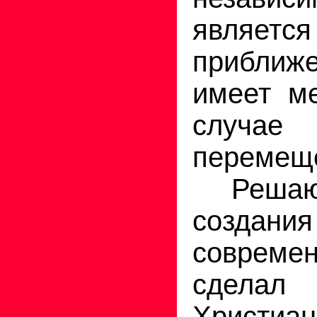
являе
прибли
имеет ме
случ
перемещ
Решающ
создан
совреме
сделал
Христи