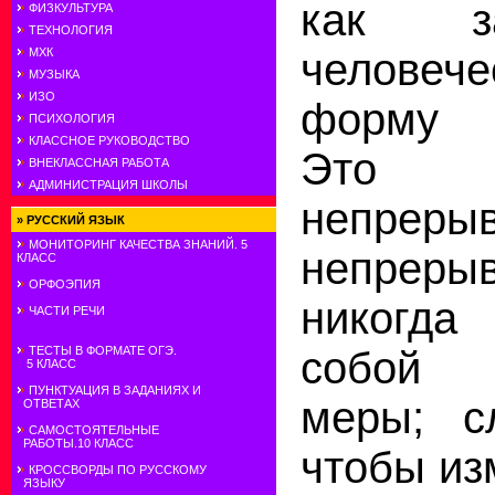
как за
ФИЗКУЛЬТУРА
ТЕХНОЛОГИЯ
человече
МХК
МУЗЫКА
ИЗО
форму 
ПСИХОЛОГИЯ
КЛАССНОЕ РУКОВОДСТВО
Это с
ВНЕКЛАССНАЯ РАБОТА
АДМИНИСТРАЦИЯ ШКОЛЫ
непре
»
РУССКИЙ ЯЗЫК
МОНИТОРИНГ КАЧЕСТВА ЗНАНИЙ. 5
непрерыв
КЛАСС
ОРФОЭПИЯ
никогда
ЧАСТИ РЕЧИ
собой 
ТЕСТЫ В ФОРМАТЕ ОГЭ.
5 КЛАСС
ПУНКТУАЦИЯ В ЗАДАНИЯХ И
меры; сл
ОТВЕТАХ
САМОСТОЯТЕЛЬНЫЕ
РАБОТЫ.10 КЛАСС
чтобы из
КРОССВОРДЫ ПО РУССКОМУ
ЯЗЫКУ