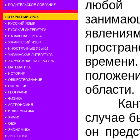
любо
РОДИТЕЛЬСКОЕ СОБРАНИЕ
занимаю
»
ОТКРЫТЫЙ УРОК
РУССКИЙ ЯЗЫК
явле
РУССКАЯ ЛИТЕРАТУРА
НАЧАЛЬНАЯ ШКОЛА
прост
УКРАИНСКИЙ ЯЗЫК
ИНОСТРАННЫЕ ЯЗЫКИ
УКРАИНСКАЯ ЛИТЕРАТУРА
времени
ЗАРУБЕЖНАЯ ЛИТЕРАТУРА
МАТЕМАТИКА
положени
ИСТОРИЯ
ОБЩЕСТВОЗНАНИЕ
области.
БИОЛОГИЯ
ГЕОГРАФИЯ
Кант 
ФИЗИКА
АСТРОНОМИЯ
ИНФОРМАТИКА
случае б
ХИМИЯ
ОБЖ
он предс
ЭКОНОМИКА
ЭКОЛОГИЯ