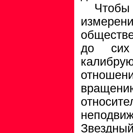
Чтобы п
измерен
обществ
до сих
кали
отно
враще
относите
неподви
Звезд