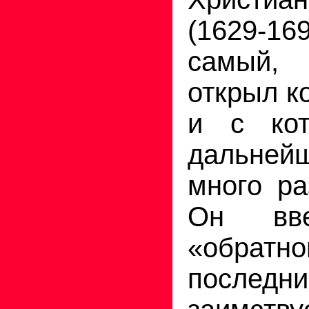
(1629-
самый
открыл к
и с ко
дальн
много ра
Он вве
«обратн
последн