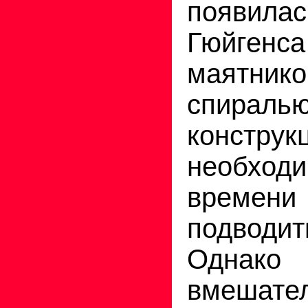
появил
Гюйге
маятник
спиралью
конструк
необход
време
подводи
Одна
вмешат