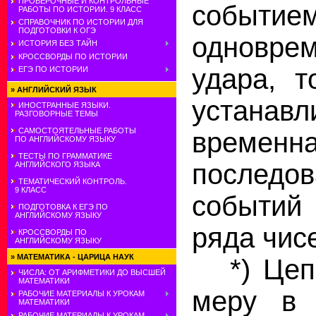
ПРОВЕРОЧНЫЕ И КОНТРОЛЬНЫЕ
событ
РАБОТЫ ПО ИСТОРИИ. 9 КЛАСС
СПРАВОЧНИК ПО ИСТОРИИ ДЛЯ
ПОДГОТОВКИ К ОГЭ
одноврем
ИСТОРИЯ БЕЗ ТАЙН
КРОССВОРДЫ ПО ИСТОРИИ
удара, 
ЕГЭ ПО ИСТОРИИ
»
АНГЛИЙСКИЙ ЯЗЫК
устанавл
ИНОСТРАННЫЕ ЯЗЫКИ.
РАЗГОВОРНЫЕ ТЕМЫ
САМОСТОЯТЕЛЬНЫЕ РАБОТЫ
временн
ПО АНГЛИЙСКОМУ ЯЗЫКУ
ТЕСТЫ ПО ГРАММАТИКЕ
последов
АНГЛИЙСКОГО ЯЗЫКА
ТЕМАТИЧЕСКИЙ КОНТРОЛЬ.
9 КЛАСС
событий
ПОДГОТОВКА К ЕГЭ ПО
АНГЛИЙСКОМУ ЯЗЫКУ
ряда чис
КРОССВОРДЫ ПО
АНГЛИЙСКОМУ ЯЗЫКУ
»
МАТЕМАТИКА - ЦАРИЦА НАУК
*) Цепь
ЧИСЛА: ОТ АРИФМЕТИКИ ДО ВЫСШЕЙ
МАТЕМАТИКИ
меру в 
РАБОЧИЕ МАТЕРИАЛЫ К УРОКАМ
МАТЕМАТИКИ
РАБОЧИЕ МАТЕРИАЛЫ К УРОКАМ