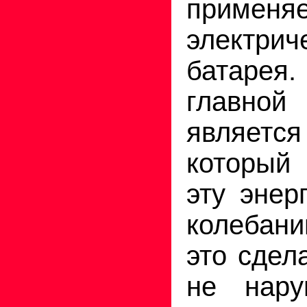
применя
электрич
батарея
главн
являет
который
эту энер
колебани
это сдел
не нару