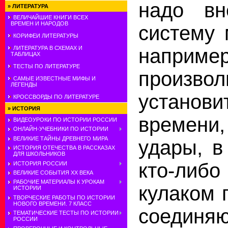
надо вн
»
ЛИТЕРАТУРА
ВЕЛИЧАЙШИЕ КНИГИ ВСЕХ
ВРЕМЕН И НАРОДОВ
систему 
КОРИФЕИ ЛИТЕРАТУРЫ
например
ЛИТЕРАТУРА В СХЕМАХ И
ТАБЛИЦАХ
ТЕСТЫ ПО ЛИТЕРАТУРЕ
произвол
САМЫЕ ИЗВЕСТНЫЕ МИФЫ И
ЛЕГЕНДЫ
установ
КРОССВОРДЫ ПО ЛИТЕРАТУРЕ
»
ИСТОРИЯ
времен
ВИДЕОУРОКИ ПО ИСТОРИИ РОССИИ
ОНЛАЙН-УЧЕБНИКИ ПО ИСТОРИИ
ВЕЛИКИЕ ТАЙНЫ ДРЕВНЕГО МИРА
удары, в
ИСТОРИЯ ОТЕЧЕСТВА В РАССКАЗАХ
ДЛЯ ШКОЛЬНИКОВ
кто-ли
ИСТОРИЯ РОССИИ
ВЕЛИКИЕ СОБЫТИЯ ХХ ВЕКА
РАБОЧИЕ МАТЕРИАЛЫ К УРОКАМ
кулаком 
ИСТОРИИ
ТВОРЧЕСКИЕ РАБОТЫ ПО ИСТОРИИ
НОВОГО ВРЕМЕНИ. 7 КЛАСС
соединя
ТЕМАТИЧЕСКИЕ ТЕСТЫ ПО ИСТОРИИ
РОССИИ