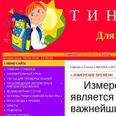
Т И 
Для 
Главная
Мой профиль
Выход
В
Воскресенье, 09.08.2026, 13:49:55
»
МЕНЮ САЙТА
Главная
»
Статьи
»
ФИЗИКА
»
ИС
ГЛАВНАЯ СТРАНИЦА
ЗАНИМАТЕЛЬНЫЙ УРОК
ИЗМЕРЕНИЕ ВРЕМЕНИ
ТЕСТЫ ДЛЯ ПРОВЕРКИ ЗНАНИЙ
Измере
ПРОИЗВЕДЕНИЯ ЛИТЕРАТУРЫ В
КРАТКОМ ИЗЛОЖЕНИИ
ВЕЛИКОЛЕПНАЯ СОТНЯ
являет
ОСНОВЫ ПРАВОСЛАВНОЙ КУЛЬТУРЫ
КРОССВОДЫ К УРОКАМ
важней
ЗАЧЕТЫ
РЕФЕРАТЫ
ПОСЛЕ УРОКОВ