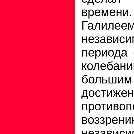
времен
Галилее
независи
периода 
колеб
большим
достиже
противоп
воззр
независи