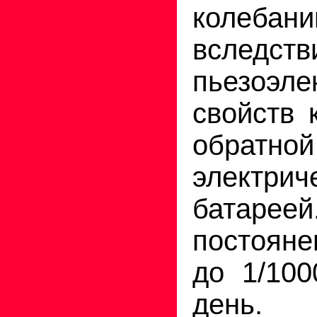
колебани
вследств
пьезоэле
свойств 
обратн
электрич
батаре
постояне
до 1/100
день.