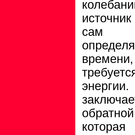
колебани
источни
сам 
определ
време
требует
энерги
заключае
обратн
котора