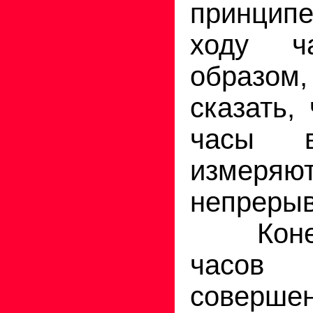
принцип
ходу ч
образ
сказать,
часы в
измер
непрерыв
Конечн
час
совершен