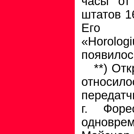
часы от
штатов 1
Его с
«Horolog
появилось
**) Отк
относило
передатч
г. Фор
одновре