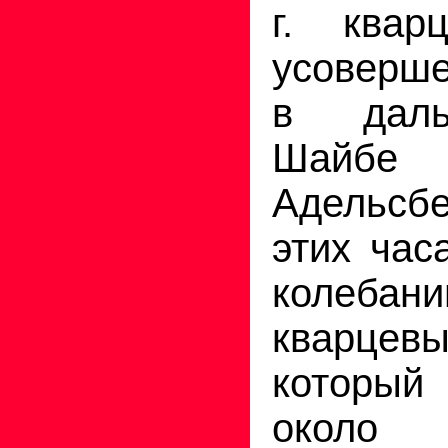
г. квар
усоверш
в даль
Шайб
Адельс
этих час
колебан
кварцев
которы
около