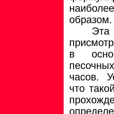
наибол
образом.
Эта мы
присмотр
в осно
песочны
часов. У
что тако
прохожд
определе