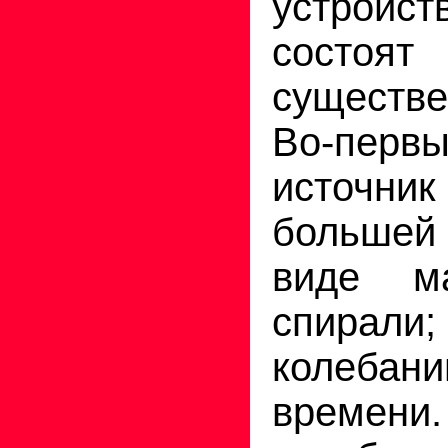
устрой
состоя
существе
Во-первы
источни
больше
виде м
спирал
колебан
врем