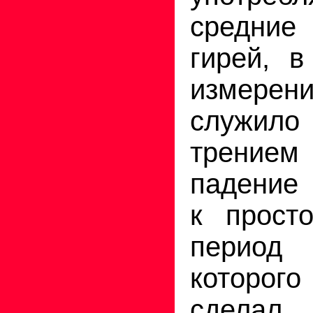
средние 
гирей, в
измере
служило
трение
падение 
к просто
период
которо
сдел