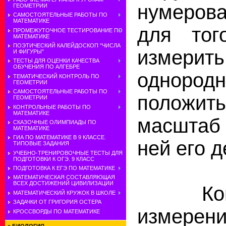
нумерова
ГЕОМЕТРИИ
САМОСТОЯТЕЛЬНЫЕ РАБОТЫ ПО
МАТЕМАТИКЕ
для тог
ПРОМЕЖУТОЧНОЕ ТЕСТИРОВАНИЕ ПО
МАТЕМАТИКЕ
ПОЭТИЧЕСКИЙ КАЛЕЙДОСКОП "ЧИСЛА
измерит
И ФИГУРЫ"
ТЕСТЫ ДЛЯ ОЦЕНКИ КАЧЕСТВА
ОБУЧЕНИЯ ПО АЛГЕБРЕ
однородн
ТЕМАТИЧЕСКИЙ КОНТРОЛЬ ПО
ГЕОМЕТРИИ
САМОСТОЯТЕЛЬНЫЕ РАБОТЫ ПО
положить
ГЕОМЕТРИИ
КОНТРОЛЬНЫЕ РАБОТЫ ПО
МАТЕМАТИКЕ
масштаб
СКАЗОЧНЫЕ ОЛИМПИАДЫ ПО
МАТЕМАТИКЕ
ГИА ПО МАТЕМАТИКЕ В 9 КЛАССЕ.
ней его д
ТИПОВЫЕ ЗАДАНИЯ
УЧЕБНО-ТРЕНИРОВОЧНЫЕ ТЕСТЫ ДЛЯ
ПОДГОТОВКИ К ОГЭ. 9 КЛАСС
ПОДГОТОВКА К ЕГЭ ПО МАТЕМАТИКЕ
МАТЕМАТИЧЕСКАЯ СОСТАВЛЯЮЩАЯ
ВСЕХ ДОСТИЖЕНИЙ ЦИВИЛИЗАЦИИ
Конеч
МАТЕМАТИЧЕСКИЙ КРУЖОК В ШКОЛЕ
ЗАДАЧКИ ОТ ГРИГОРИЯ ОСТЕРА
измере
КРОССВОРДЫ ПО МАТЕМАТИКЕ