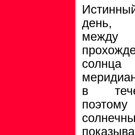
Истинны
день, 
межд
прохожд
солн
меридиан
в тече
поэт
солне
показыв