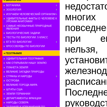
»
БИОЛОГИЯ
недостат
БОТАНИКА
ЗООЛОГИЯ
мног
ИЗУЧАЕМ ЧЕЛОВЕЧЕСКИЙ ОРГАНИЗМ
УДИВИТЕЛЬНЫЕ ФАКТЫ О ЧЕЛОВЕКЕ К
УРОКАМ АНАТОМИИ
повседн
САМЫЕ НЕОБЫЧНЫЕ ПРИРОДНЫЕ
ЯВЛЕНИЯ
БИОЛОГИЧЕСКИЕ ЗАДАЧИ
при е
ТЕСТЫ ПО БИОЛОГИИ. 5 КЛАСС
ЕГЭ ПО БИОЛОГИИ
нельзя
КРОССВОРДЫ ПО БИОЛОГИИ
»
ГЕОГРАФИЯ
установи
УДИВИТЕЛЬНАЯ ГЕОГРАФИЯ
КАК ОТКРЫВАЛИ НАШУ ЗЕМЛЮ
железно
ПЛАНЕТА ЗЕМЛЯ
ВЕЛИКИЕ ЗАГАДКИ ПРИРОДЫ
СТРАНЫ И НАРОДЫ
расписан
ОСТРОВА
ВЕЛИКИЕ ГОРОДА МИРА
Послед
ШТАТЫ США
ЗЕМЛИ ГЕРМАНИИ
ДЕПАРТАМЕНТЫ ФРАНЦИИ
руководс
НАРОДЫ СЕВЕРА
ЗАДАНИЯ И УПРАЖНЕНИЯ ПО