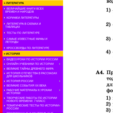
»
ЛИТЕРАТУРА
ВЕЛИЧАЙШИЕ КНИГИ ВСЕХ
ВРЕМЕН И НАРОДОВ
КОРИФЕИ ЛИТЕРАТУРЫ
ЛИТЕРАТУРА В СХЕМАХ И
ТАБЛИЦАХ
ТЕСТЫ ПО ЛИТЕРАТУРЕ
САМЫЕ ИЗВЕСТНЫЕ МИФЫ И
ЛЕГЕНДЫ
КРОССВОРДЫ ПО ЛИТЕРАТУРЕ
»
ИСТОРИЯ
ВИДЕОУРОКИ ПО ИСТОРИИ РОССИИ
ОНЛАЙН-УЧЕБНИКИ ПО ИСТОРИИ
ВЕЛИКИЕ ТАЙНЫ ДРЕВНЕГО МИРА
ИСТОРИЯ ОТЕЧЕСТВА В РАССКАЗАХ
ДЛЯ ШКОЛЬНИКОВ
ИСТОРИЯ РОССИИ
ВЕЛИКИЕ СОБЫТИЯ ХХ ВЕКА
РАБОЧИЕ МАТЕРИАЛЫ К УРОКАМ
ИСТОРИИ
ТВОРЧЕСКИЕ РАБОТЫ ПО ИСТОРИИ
НОВОГО ВРЕМЕНИ. 7 КЛАСС
ТЕМАТИЧЕСКИЕ ТЕСТЫ ПО ИСТОРИИ
РОССИИ