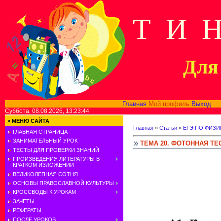
Т И 
Для 
Главная
Мой профиль
Выход
В
Суббота, 08.08.2026, 13:23:44
»
МЕНЮ САЙТА
Главная
»
Статьи
»
ЕГЭ ПО ФИЗИ
ГЛАВНАЯ СТРАНИЦА
ЗАНИМАТЕЛЬНЫЙ УРОК
ТЕМА 20. ФОТОННАЯ ТЕ
ТЕСТЫ ДЛЯ ПРОВЕРКИ ЗНАНИЙ
ПРОИЗВЕДЕНИЯ ЛИТЕРАТУРЫ В
КРАТКОМ ИЗЛОЖЕНИИ
ВЕЛИКОЛЕПНАЯ СОТНЯ
ОСНОВЫ ПРАВОСЛАВНОЙ КУЛЬТУРЫ
КРОССВОДЫ К УРОКАМ
ЗАЧЕТЫ
РЕФЕРАТЫ
ПОСЛЕ УРОКОВ