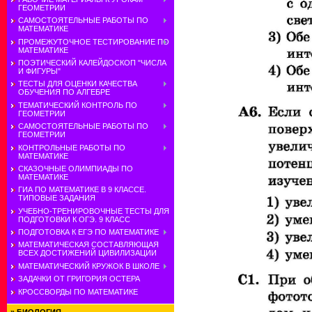
ГЕОМЕТРИИ
САМОСТОЯТЕЛЬНЫЕ РАБОТЫ ПО
МАТЕМАТИКЕ
ПРОМЕЖУТОЧНОЕ ТЕСТИРОВАНИЕ ПО
МАТЕМАТИКЕ
ПОЭТИЧЕСКИЙ КАЛЕЙДОСКОП "ЧИСЛА
И ФИГУРЫ"
ТЕСТЫ ДЛЯ ОЦЕНКИ КАЧЕСТВА
ОБУЧЕНИЯ ПО АЛГЕБРЕ
ТЕМАТИЧЕСКИЙ КОНТРОЛЬ ПО
ГЕОМЕТРИИ
САМОСТОЯТЕЛЬНЫЕ РАБОТЫ ПО
ГЕОМЕТРИИ
КОНТРОЛЬНЫЕ РАБОТЫ ПО
МАТЕМАТИКЕ
СКАЗОЧНЫЕ ОЛИМПИАДЫ ПО
МАТЕМАТИКЕ
ГИА ПО МАТЕМАТИКЕ В 9 КЛАССЕ.
ТИПОВЫЕ ЗАДАНИЯ
УЧЕБНО-ТРЕНИРОВОЧНЫЕ ТЕСТЫ ДЛЯ
ПОДГОТОВКИ К ОГЭ. 9 КЛАСС
ПОДГОТОВКА К ЕГЭ ПО МАТЕМАТИКЕ
МАТЕМАТИЧЕСКАЯ СОСТАВЛЯЮЩАЯ
ВСЕХ ДОСТИЖЕНИЙ ЦИВИЛИЗАЦИИ
МАТЕМАТИЧЕСКИЙ КРУЖОК В ШКОЛЕ
ЗАДАЧКИ ОТ ГРИГОРИЯ ОСТЕРА
КРОССВОРДЫ ПО МАТЕМАТИКЕ