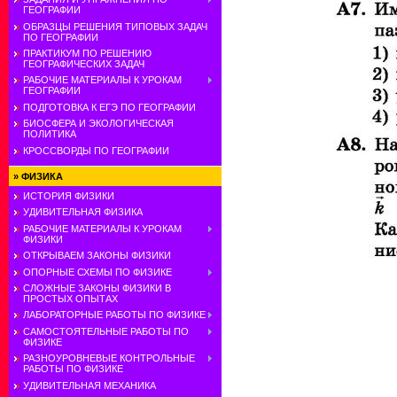
ГЕОГРАФИИ
ОБРАЗЦЫ РЕШЕНИЯ ТИПОВЫХ ЗАДАЧ
ПО ГЕОГРАФИИ
ПРАКТИКУМ ПО РЕШЕНИЮ
ГЕОГРАФИЧЕСКИХ ЗАДАЧ
РАБОЧИЕ МАТЕРИАЛЫ К УРОКАМ
ГЕОГРАФИИ
ПОДГОТОВКА К ЕГЭ ПО ГЕОГРАФИИ
БИОСФЕРА И ЭКОЛОГИЧЕСКАЯ
ПОЛИТИКА
КРОССВОРДЫ ПО ГЕОГРАФИИ
»
ФИЗИКА
ИСТОРИЯ ФИЗИКИ
УДИВИТЕЛЬНАЯ ФИЗИКА
РАБОЧИЕ МАТЕРИАЛЫ К УРОКАМ
ФИЗИКИ
ОТКРЫВАЕМ ЗАКОНЫ ФИЗИКИ
ОПОРНЫЕ СХЕМЫ ПО ФИЗИКЕ
СЛОЖНЫЕ ЗАКОНЫ ФИЗИКИ В
ПРОСТЫХ ОПЫТАХ
ЛАБОРАТОРНЫЕ РАБОТЫ ПО ФИЗИКЕ
САМОСТОЯТЕЛЬНЫЕ РАБОТЫ ПО
ФИЗИКЕ
РАЗНОУРОВНЕВЫЕ КОНТРОЛЬНЫЕ
РАБОТЫ ПО ФИЗИКЕ
УДИВИТЕЛЬНАЯ МЕХАНИКА