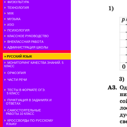
ФИЗКУЛЬТУРА
ТЕХНОЛОГИЯ
МХК
МУЗЫКА
ИЗО
ПСИХОЛОГИЯ
КЛАССНОЕ РУКОВОДСТВО
ВНЕКЛАССНАЯ РАБОТА
АДМИНИСТРАЦИЯ ШКОЛЫ
»
РУССКИЙ ЯЗЫК
МОНИТОРИНГ КАЧЕСТВА ЗНАНИЙ. 5
КЛАСС
ОРФОЭПИЯ
ЧАСТИ РЕЧИ
ТЕСТЫ В ФОРМАТЕ ОГЭ.
5 КЛАСС
ПУНКТУАЦИЯ В ЗАДАНИЯХ И
ОТВЕТАХ
САМОСТОЯТЕЛЬНЫЕ
РАБОТЫ.10 КЛАСС
КРОССВОРДЫ ПО РУССКОМУ
ЯЗЫКУ