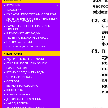
»
БИОЛОГИЯ
БОТАНИКА
ЗООЛОГИЯ
ИЗУЧАЕМ ЧЕЛОВЕЧЕСКИЙ ОРГАНИЗМ
УДИВИТЕЛЬНЫЕ ФАКТЫ О ЧЕЛОВЕКЕ К
УРОКАМ АНАТОМИИ
САМЫЕ НЕОБЫЧНЫЕ ПРИРОДНЫЕ
ЯВЛЕНИЯ
БИОЛОГИЧЕСКИЕ ЗАДАЧИ
ТЕСТЫ ПО БИОЛОГИИ. 5 КЛАСС
ЕГЭ ПО БИОЛОГИИ
КРОССВОРДЫ ПО БИОЛОГИИ
»
ГЕОГРАФИЯ
УДИВИТЕЛЬНАЯ ГЕОГРАФИЯ
КАК ОТКРЫВАЛИ НАШУ ЗЕМЛЮ
ПЛАНЕТА ЗЕМЛЯ
ВЕЛИКИЕ ЗАГАДКИ ПРИРОДЫ
СТРАНЫ И НАРОДЫ
ОСТРОВА
ВЕЛИКИЕ ГОРОДА МИРА
ШТАТЫ США
ЗЕМЛИ ГЕРМАНИИ
ДЕПАРТАМЕНТЫ ФРАНЦИИ
НАРОДЫ СЕВЕРА
ЗАДАНИЯ И УПРАЖНЕНИЯ ПО