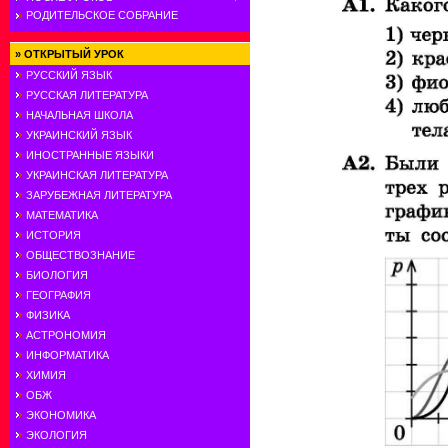
РОДИТЕЛЬСКОЕ СОБРАНИЕ
»
ОТКРЫТЫЙ УРОК
РУССКИЙ ЯЗЫК
РУССКАЯ ЛИТЕРАТУРА
НАЧАЛЬНАЯ ШКОЛА
УКРАИНСКИЙ ЯЗЫК
ИНОСТРАННЫЕ ЯЗЫКИ
УКРАИНСКАЯ ЛИТЕРАТУРА
ЗАРУБЕЖНАЯ ЛИТЕРАТУРА
МАТЕМАТИКА
ИСТОРИЯ
ОБЩЕСТВОЗНАНИЕ
БИОЛОГИЯ
ГЕОГРАФИЯ
ФИЗИКА
АСТРОНОМИЯ
ИНФОРМАТИКА
ХИМИЯ
ОБЖ
ЭКОНОМИКА
ЭКОЛОГИЯ