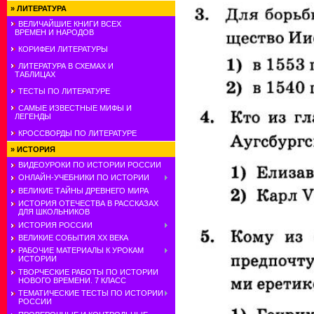
»
ЛИТЕРАТУРА
ВЕЛИЧАЙШИЕ КНИГИ ВСЕХ
ВРЕМЕН И НАРОДОВ
КОРИФЕИ ЛИТЕРАТУРЫ
ЛИТЕРАТУРА В СХЕМАХ И
ТАБЛИЦАХ
ТЕСТЫ ПО ЛИТЕРАТУРЕ
САМЫЕ ИЗВЕСТНЫЕ МИФЫ И
ЛЕГЕНДЫ
КРОССВОРДЫ ПО ЛИТЕРАТУРЕ
»
ИСТОРИЯ
ВИДЕОУРОКИ ПО ИСТОРИИ РОССИИ
ОНЛАЙН-УЧЕБНИКИ ПО ИСТОРИИ
ВЕЛИКИЕ ТАЙНЫ ДРЕВНЕГО МИРА
ИСТОРИЯ ОТЕЧЕСТВА В РАССКАЗАХ
ДЛЯ ШКОЛЬНИКОВ
ИСТОРИЯ РОССИИ
ВЕЛИКИЕ СОБЫТИЯ ХХ ВЕКА
РАБОЧИЕ МАТЕРИАЛЫ К УРОКАМ
ИСТОРИИ
ТВОРЧЕСКИЕ РАБОТЫ ПО ИСТОРИИ
НОВОГО ВРЕМЕНИ. 7 КЛАСС
ТЕМАТИЧЕСКИЕ ТЕСТЫ ПО ИСТОРИИ
РОССИИ