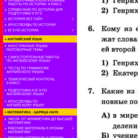
ПРОВЕРОЧНЫЕ И КОНТРОЛЬНЫЕ
РАБОТЫ ПО ИСТОРИИ. 9 КЛАСС
СПРАВОЧНИК ПО ИСТОРИИ ДЛЯ
ПОДГОТОВКИ К ОГЭ
ИСТОРИЯ БЕЗ ТАЙН
КРОССВОРДЫ ПО ИСТОРИИ
ЕГЭ ПО ИСТОРИИ
»
АНГЛИЙСКИЙ ЯЗЫК
ИНОСТРАННЫЕ ЯЗЫКИ.
РАЗГОВОРНЫЕ ТЕМЫ
САМОСТОЯТЕЛЬНЫЕ РАБОТЫ
ПО АНГЛИЙСКОМУ ЯЗЫКУ
ТЕСТЫ ПО ГРАММАТИКЕ
АНГЛИЙСКОГО ЯЗЫКА
ТЕМАТИЧЕСКИЙ КОНТРОЛЬ.
9 КЛАСС
ПОДГОТОВКА К ЕГЭ ПО
АНГЛИЙСКОМУ ЯЗЫКУ
КРОССВОРДЫ ПО
АНГЛИЙСКОМУ ЯЗЫКУ
»
МАТЕМАТИКА - ЦАРИЦА НАУК
ЧИСЛА: ОТ АРИФМЕТИКИ ДО ВЫСШЕЙ
МАТЕМАТИКИ
РАБОЧИЕ МАТЕРИАЛЫ К УРОКАМ
МАТЕМАТИКИ
РАБОЧИЕ МАТЕРИАЛЫ К УРОКАМ