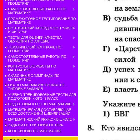
ГЕОМЕТРИИ
САМОСТОЯТЕЛЬНЫЕ РАБОТЫ ПО
МАТЕМАТИКЕ
ПРОМЕЖУТОЧНОЕ ТЕСТИРОВАНИЕ ПО
МАТЕМАТИКЕ
ПОЭТИЧЕСКИЙ КАЛЕЙДОСКОП "ЧИСЛА
И ФИГУРЫ"
ТЕСТЫ ДЛЯ ОЦЕНКИ КАЧЕСТВА
ОБУЧЕНИЯ ПО АЛГЕБРЕ
ТЕМАТИЧЕСКИЙ КОНТРОЛЬ ПО
ГЕОМЕТРИИ
САМОСТОЯТЕЛЬНЫЕ РАБОТЫ ПО
ГЕОМЕТРИИ
КОНТРОЛЬНЫЕ РАБОТЫ ПО
МАТЕМАТИКЕ
СКАЗОЧНЫЕ ОЛИМПИАДЫ ПО
МАТЕМАТИКЕ
ГИА ПО МАТЕМАТИКЕ В 9 КЛАССЕ.
ТИПОВЫЕ ЗАДАНИЯ
УЧЕБНО-ТРЕНИРОВОЧНЫЕ ТЕСТЫ ДЛЯ
ПОДГОТОВКИ К ОГЭ. 9 КЛАСС
ПОДГОТОВКА К ЕГЭ ПО МАТЕМАТИКЕ
МАТЕМАТИЧЕСКАЯ СОСТАВЛЯЮЩАЯ
ВСЕХ ДОСТИЖЕНИЙ ЦИВИЛИЗАЦИИ
МАТЕМАТИЧЕСКИЙ КРУЖОК В ШКОЛЕ
ЗАДАЧКИ ОТ ГРИГОРИЯ ОСТЕРА
КРОССВОРДЫ ПО МАТЕМАТИКЕ