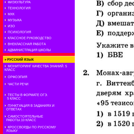
ФИЗКУЛЬТУРА
ТЕХНОЛОГИЯ
МХК
МУЗЫКА
ИЗО
ПСИХОЛОГИЯ
КЛАССНОЕ РУКОВОДСТВО
ВНЕКЛАССНАЯ РАБОТА
АДМИНИСТРАЦИЯ ШКОЛЫ
»
РУССКИЙ ЯЗЫК
МОНИТОРИНГ КАЧЕСТВА ЗНАНИЙ. 5
КЛАСС
ОРФОЭПИЯ
ЧАСТИ РЕЧИ
ТЕСТЫ В ФОРМАТЕ ОГЭ.
5 КЛАСС
ПУНКТУАЦИЯ В ЗАДАНИЯХ И
ОТВЕТАХ
САМОСТОЯТЕЛЬНЫЕ
РАБОТЫ.10 КЛАСС
КРОССВОРДЫ ПО РУССКОМУ
ЯЗЫКУ