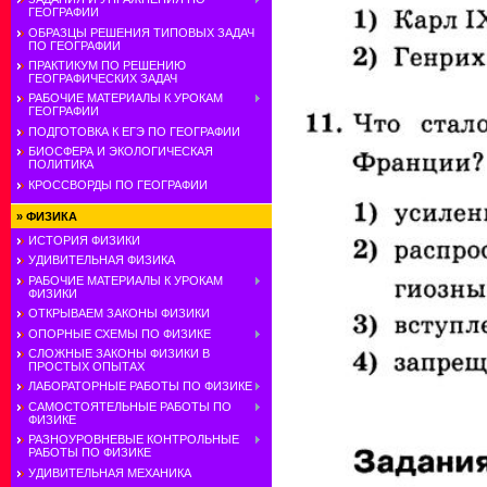
ГЕОГРАФИИ
ОБРАЗЦЫ РЕШЕНИЯ ТИПОВЫХ ЗАДАЧ
ПО ГЕОГРАФИИ
ПРАКТИКУМ ПО РЕШЕНИЮ
ГЕОГРАФИЧЕСКИХ ЗАДАЧ
РАБОЧИЕ МАТЕРИАЛЫ К УРОКАМ
ГЕОГРАФИИ
ПОДГОТОВКА К ЕГЭ ПО ГЕОГРАФИИ
БИОСФЕРА И ЭКОЛОГИЧЕСКАЯ
ПОЛИТИКА
КРОССВОРДЫ ПО ГЕОГРАФИИ
»
ФИЗИКА
ИСТОРИЯ ФИЗИКИ
УДИВИТЕЛЬНАЯ ФИЗИКА
РАБОЧИЕ МАТЕРИАЛЫ К УРОКАМ
ФИЗИКИ
ОТКРЫВАЕМ ЗАКОНЫ ФИЗИКИ
ОПОРНЫЕ СХЕМЫ ПО ФИЗИКЕ
СЛОЖНЫЕ ЗАКОНЫ ФИЗИКИ В
ПРОСТЫХ ОПЫТАХ
ЛАБОРАТОРНЫЕ РАБОТЫ ПО ФИЗИКЕ
САМОСТОЯТЕЛЬНЫЕ РАБОТЫ ПО
ФИЗИКЕ
РАЗНОУРОВНЕВЫЕ КОНТРОЛЬНЫЕ
РАБОТЫ ПО ФИЗИКЕ
УДИВИТЕЛЬНАЯ МЕХАНИКА