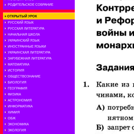
РОДИТЕЛЬСКОЕ СОБРАНИЕ
»
ОТКРЫТЫЙ УРОК
РУССКИЙ ЯЗЫК
РУССКАЯ ЛИТЕРАТУРА
НАЧАЛЬНАЯ ШКОЛА
УКРАИНСКИЙ ЯЗЫК
ИНОСТРАННЫЕ ЯЗЫКИ
УКРАИНСКАЯ ЛИТЕРАТУРА
ЗАРУБЕЖНАЯ ЛИТЕРАТУРА
МАТЕМАТИКА
ИСТОРИЯ
ОБЩЕСТВОЗНАНИЕ
БИОЛОГИЯ
ГЕОГРАФИЯ
ФИЗИКА
АСТРОНОМИЯ
ИНФОРМАТИКА
ХИМИЯ
ОБЖ
ЭКОНОМИКА
ЭКОЛОГИЯ