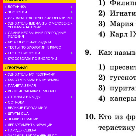
»
БИОЛОГИЯ
БОТАНИКА
ЗООЛОГИЯ
ИЗУЧАЕМ ЧЕЛОВЕЧЕСКИЙ ОРГАНИЗМ
УДИВИТЕЛЬНЫЕ ФАКТЫ О ЧЕЛОВЕКЕ К
УРОКАМ АНАТОМИИ
САМЫЕ НЕОБЫЧНЫЕ ПРИРОДНЫЕ
ЯВЛЕНИЯ
БИОЛОГИЧЕСКИЕ ЗАДАЧИ
ТЕСТЫ ПО БИОЛОГИИ. 5 КЛАСС
ЕГЭ ПО БИОЛОГИИ
КРОССВОРДЫ ПО БИОЛОГИИ
»
ГЕОГРАФИЯ
УДИВИТЕЛЬНАЯ ГЕОГРАФИЯ
КАК ОТКРЫВАЛИ НАШУ ЗЕМЛЮ
ПЛАНЕТА ЗЕМЛЯ
ВЕЛИКИЕ ЗАГАДКИ ПРИРОДЫ
СТРАНЫ И НАРОДЫ
ОСТРОВА
ВЕЛИКИЕ ГОРОДА МИРА
ШТАТЫ США
ЗЕМЛИ ГЕРМАНИИ
ДЕПАРТАМЕНТЫ ФРАНЦИИ
НАРОДЫ СЕВЕРА
ЗАДАНИЯ И УПРАЖНЕНИЯ ПО