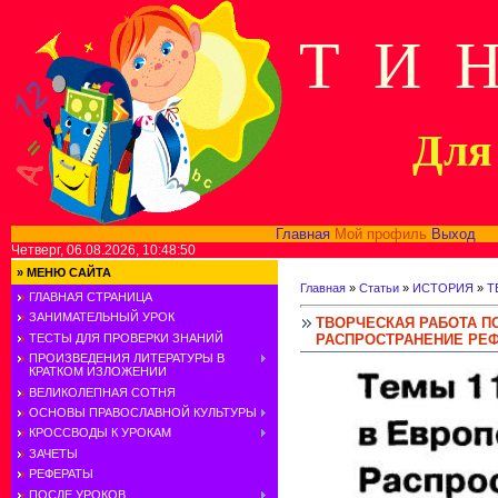
Т И 
Для 
Главная
Мой профиль
Выход
В
Четверг, 06.08.2026, 10:48:50
»
МЕНЮ САЙТА
Главная
»
Статьи
»
ИСТОРИЯ
»
Т
ГЛАВНАЯ СТРАНИЦА
ЗАНИМАТЕЛЬНЫЙ УРОК
ТВОРЧЕСКАЯ РАБОТА П
РАСПРОСТРАНЕНИЕ РЕ
ТЕСТЫ ДЛЯ ПРОВЕРКИ ЗНАНИЙ
ПРОИЗВЕДЕНИЯ ЛИТЕРАТУРЫ В
КРАТКОМ ИЗЛОЖЕНИИ
ВЕЛИКОЛЕПНАЯ СОТНЯ
ОСНОВЫ ПРАВОСЛАВНОЙ КУЛЬТУРЫ
КРОССВОДЫ К УРОКАМ
ЗАЧЕТЫ
РЕФЕРАТЫ
ПОСЛЕ УРОКОВ