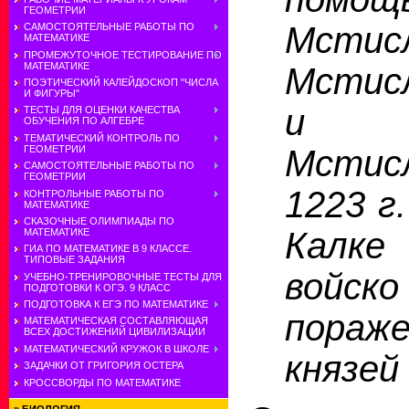
ГЕОМЕТРИИ
Мстис
САМОСТОЯТЕЛЬНЫЕ РАБОТЫ ПО
МАТЕМАТИКЕ
ПРОМЕЖУТОЧНОЕ ТЕСТИРОВАНИЕ ПО
МАТЕМАТИКЕ
Мстис
ПОЭТИЧЕСКИЙ КАЛЕЙДОСКОП "ЧИСЛА
И ФИГУРЫ"
и 
ТЕСТЫ ДЛЯ ОЦЕНКИ КАЧЕСТВА
ОБУЧЕНИЯ ПО АЛГЕБРЕ
ТЕМАТИЧЕСКИЙ КОНТРОЛЬ ПО
ГЕОМЕТРИИ
Мсти
САМОСТОЯТЕЛЬНЫЕ РАБОТЫ ПО
ГЕОМЕТРИИ
1223 г
КОНТРОЛЬНЫЕ РАБОТЫ ПО
МАТЕМАТИКЕ
СКАЗОЧНЫЕ ОЛИМПИАДЫ ПО
Калке 
МАТЕМАТИКЕ
ГИА ПО МАТЕМАТИКЕ В 9 КЛАССЕ.
ТИПОВЫЕ ЗАДАНИЯ
войс
УЧЕБНО-ТРЕНИРОВОЧНЫЕ ТЕСТЫ ДЛЯ
ПОДГОТОВКИ К ОГЭ. 9 КЛАСС
ПОДГОТОВКА К ЕГЭ ПО МАТЕМАТИКЕ
пораже
МАТЕМАТИЧЕСКАЯ СОСТАВЛЯЮЩАЯ
ВСЕХ ДОСТИЖЕНИЙ ЦИВИЛИЗАЦИИ
МАТЕМАТИЧЕСКИЙ КРУЖОК В ШКОЛЕ
князей
ЗАДАЧКИ ОТ ГРИГОРИЯ ОСТЕРА
КРОССВОРДЫ ПО МАТЕМАТИКЕ