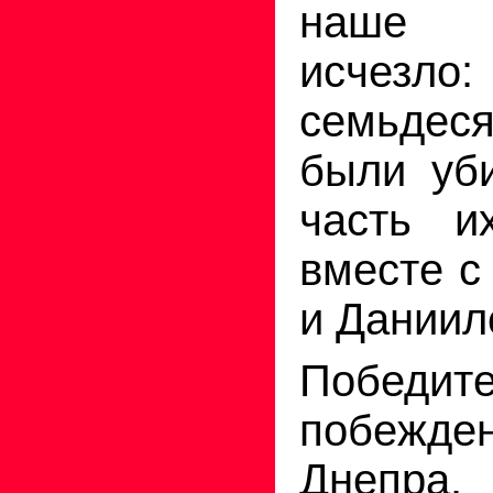
наше п
исчезл
семьдес
были уб
часть и
вместе с
и Даниил
Победи
побежд
Днепра.