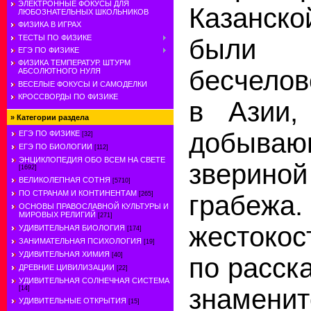
ЭЛЕКТРОННЫЕ ФОКУСЫ ДЛЯ
Казанск
ЛЮБОЗНАТЕЛЬНЫХ ШКОЛЬНИКОВ
ФИЗИКА В ИГРАХ
ТЕСТЫ ПО ФИЗИКЕ
были г
ЕГЭ ПО ФИЗИКЕ
ФИЗИКА ТЕМПЕРАТУР. ШТУРМ
бесчело
АБСОЛЮТНОГО НУЛЯ
ВЕСЕЛЫЕ ФОКУСЫ И САМОДЕЛКИ
КРОССВОРДЫ ПО ФИЗИКЕ
в Азии,
»
Категории раздела
добыва
ЕГЭ ПО ФИЗИКЕ
[32]
ЕГЭ ПО БИОЛОГИИ
[112]
ЭНЦИКЛОПЕДИЯ ОБО ВСЕМ НА СВЕТЕ
звериной
[1692]
ВЕЛИКОЛЕПНАЯ СОТНЯ
[5710]
ПО СТРАНАМ И КОНТИНЕНТАМ
[265]
грабежа
ОСНОВЫ ПРАВОСЛАВНОЙ КУЛЬТУРЫ И
МИРОВЫХ РЕЛИГИЙ
[271]
жестоко
УДИВИТЕЛЬНАЯ БИОЛОГИЯ
[174]
ЗАНИМАТЕЛЬНАЯ ПСИХОЛОГИЯ
[19]
УДИВИТЕЛЬНАЯ ХИМИЯ
[40]
по расска
ДРЕВНИЕ ЦИВИЛИЗАЦИИ
[22]
УДИВИТЕЛЬНАЯ СОЛНЕЧНАЯ СИСТЕМА
знамени
[14]
УДИВИТЕЛЬНЫЕ ОТКРЫТИЯ
[15]