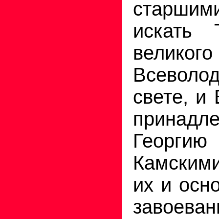
старшим
искать 
великог
Всеволод
свете, и
принад
Георгию
Камскими
их и осн
завоева