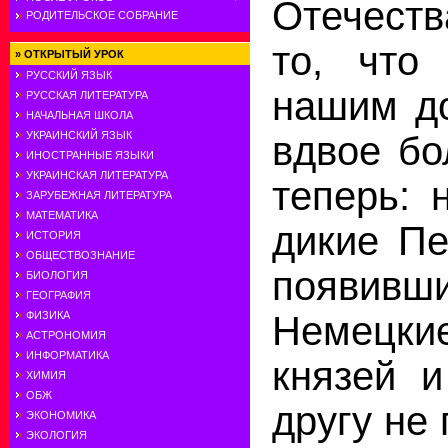
Отечеств
РОДИТЕЛЬСКОЕ СОБРАНИЕ
то, что
»
ОТКРЫТЫЙ УРОК
РУССКИЙ ЯЗЫК
нашим д
РУССКАЯ ЛИТЕРАТУРА
НАЧАЛЬНАЯ ШКОЛА
вдвое бо
УКРАИНСКИЙ ЯЗЫК
ИНОСТРАННЫЕ ЯЗЫКИ
УКРАИНСКАЯ ЛИТЕРАТУРА
теперь: 
ЗАРУБЕЖНАЯ ЛИТЕРАТУРА
МАТЕМАТИКА
дикие Пе
ИСТОРИЯ
ОБЩЕСТВОЗНАНИЕ
появивш
БИОЛОГИЯ
ГЕОГРАФИЯ
Немецки
ФИЗИКА
АСТРОНОМИЯ
ИНФОРМАТИКА
князей и
ХИМИЯ
ОБЖ
другу не
ЭКОНОМИКА
ЭКОЛОГИЯ