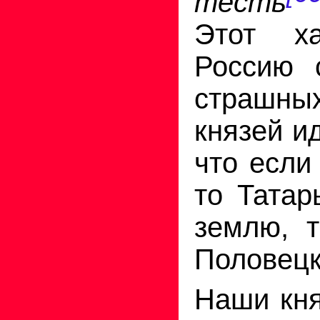
тесть
Этот х
Россию 
страшны
князей ид
что если
то Татар
землю, 
Половецк
Наши кня