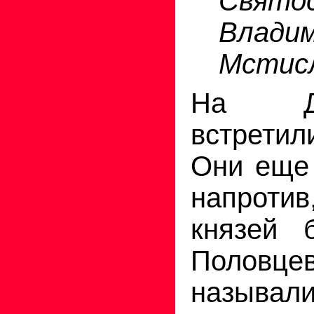
Святос
Влад
Мстис
На Дн
встрети
Они еще 
напроти
князей 
Половце
называл