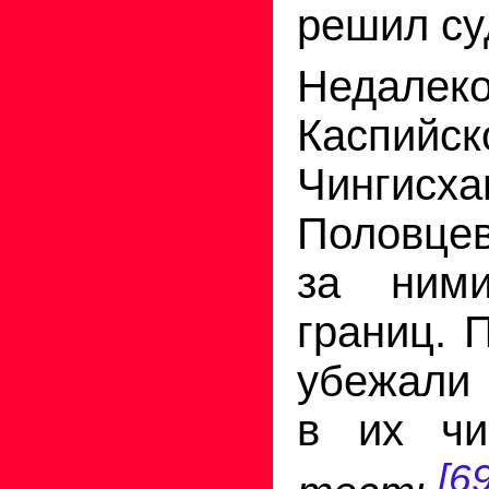
решил су
Недал
Каспийс
Чинги
Половцев
за ним
границ.
убежали 
в их чи
[69