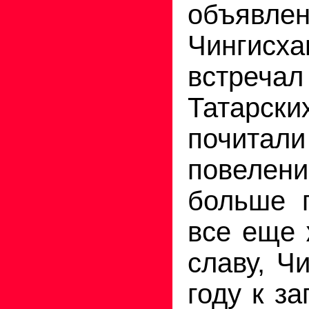
объявл
Чингисх
встреча
Татарск
почитали
повелен
больше 
все еще 
славу, Ч
году к з