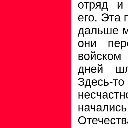
отряд и
его. Эта
дальше м
они пер
войском
дней шл
Здесь-т
несчастн
начались
Отечест