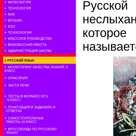
Русской
ФИЗКУЛЬТУРА
ТЕХНОЛОГИЯ
неслых
МХК
МУЗЫКА
ИЗО
которо
ПСИХОЛОГИЯ
КЛАССНОЕ РУКОВОДСТВО
называет
ВНЕКЛАССНАЯ РАБОТА
АДМИНИСТРАЦИЯ ШКОЛЫ
»
РУССКИЙ ЯЗЫК
МОНИТОРИНГ КАЧЕСТВА ЗНАНИЙ. 5
КЛАСС
ОРФОЭПИЯ
ЧАСТИ РЕЧИ
ТЕСТЫ В ФОРМАТЕ ОГЭ.
5 КЛАСС
ПУНКТУАЦИЯ В ЗАДАНИЯХ И
ОТВЕТАХ
САМОСТОЯТЕЛЬНЫЕ
РАБОТЫ.10 КЛАСС
КРОССВОРДЫ ПО РУССКОМУ
ЯЗЫКУ