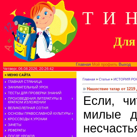
Т И 
Для 
Главная
Мой профиль
Выход
В
Четверг, 06.08.2026, 20:26:42
»
МЕНЮ САЙТА
Главная
»
Статьи
»
ИСТОРИЯ РОС
ГЛАВНАЯ СТРАНИЦА
ЗАНИМАТЕЛЬНЫЙ УРОК
Нашествие татар от 1219 
ТЕСТЫ ДЛЯ ПРОВЕРКИ ЗНАНИЙ
Если, чи
ПРОИЗВЕДЕНИЯ ЛИТЕРАТУРЫ В
КРАТКОМ ИЗЛОЖЕНИИ
ВЕЛИКОЛЕПНАЯ СОТНЯ
милые д
ОСНОВЫ ПРАВОСЛАВНОЙ КУЛЬТУРЫ
КРОССВОДЫ К УРОКАМ
несчаст
ЗАЧЕТЫ
РЕФЕРАТЫ
ПОСЛЕ УРОКОВ