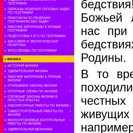
бедствия
ГЕОГРАФИИ
ОБРАЗЦЫ РЕШЕНИЯ ТИПОВЫХ ЗАДАЧ
ПО ГЕОГРАФИИ
Божьей 
ПРАКТИКУМ ПО РЕШЕНИЮ
ГЕОГРАФИЧЕСКИХ ЗАДАЧ
нас при
РАБОЧИЕ МАТЕРИАЛЫ К УРОКАМ
ГЕОГРАФИИ
ПОДГОТОВКА К ЕГЭ ПО ГЕОГРАФИИ
бедств
БИОСФЕРА И ЭКОЛОГИЧЕСКАЯ
ПОЛИТИКА
КРОССВОРДЫ ПО ГЕОГРАФИИ
Родины.
»
ФИЗИКА
ИСТОРИЯ ФИЗИКИ
В то вр
УДИВИТЕЛЬНАЯ ФИЗИКА
РАБОЧИЕ МАТЕРИАЛЫ К УРОКАМ
ФИЗИКИ
походил
ОТКРЫВАЕМ ЗАКОНЫ ФИЗИКИ
ОПОРНЫЕ СХЕМЫ ПО ФИЗИКЕ
честных
СЛОЖНЫЕ ЗАКОНЫ ФИЗИКИ В
ПРОСТЫХ ОПЫТАХ
ЛАБОРАТОРНЫЕ РАБОТЫ ПО ФИЗИКЕ
живущих
САМОСТОЯТЕЛЬНЫЕ РАБОТЫ ПО
ФИЗИКЕ
РАЗНОУРОВНЕВЫЕ КОНТРОЛЬНЫЕ
напри
РАБОТЫ ПО ФИЗИКЕ
УДИВИТЕЛЬНАЯ МЕХАНИКА