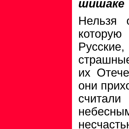
шишаке
Нельзя 
котору
Русски
страшны
их Отече
они прих
считал
небесн
несчасть