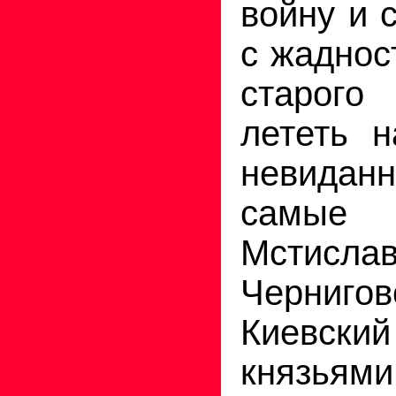
войну и с
с жаднос
старого
лететь 
невидан
самые 
Мстисла
Черниг
Киевский
князьями