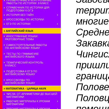
ПРОВЕРОЧНЫЕ И КОНТРОЛЬНЫЕ
РАБОТЫ ПО ИСТОРИИ. 9 КЛАСС
терри
СПРАВОЧНИК ПО ИСТОРИИ ДЛЯ
ПОДГОТОВКИ К ОГЭ
ИСТОРИЯ БЕЗ ТАЙН
многи
КРОССВОРДЫ ПО ИСТОРИИ
ЕГЭ ПО ИСТОРИИ
Сре
»
АНГЛИЙСКИЙ ЯЗЫК
ИНОСТРАННЫЕ ЯЗЫКИ.
Зака
РАЗГОВОРНЫЕ ТЕМЫ
САМОСТОЯТЕЛЬНЫЕ РАБОТЫ
ПО АНГЛИЙСКОМУ ЯЗЫКУ
Чинги
ТЕСТЫ ПО ГРАММАТИКЕ
АНГЛИЙСКОГО ЯЗЫКА
приш
ТЕМАТИЧЕСКИЙ КОНТРОЛЬ.
9 КЛАСС
ПОДГОТОВКА К ЕГЭ ПО
гран
АНГЛИЙСКОМУ ЯЗЫКУ
КРОССВОРДЫ ПО
Поло
АНГЛИЙСКОМУ ЯЗЫКУ
»
МАТЕМАТИКА - ЦАРИЦА НАУК
Поло
ЧИСЛА: ОТ АРИФМЕТИКИ ДО ВЫСШЕЙ
МАТЕМАТИКИ
РАБОЧИЕ МАТЕРИАЛЫ К УРОКАМ
МАТЕМАТИКИ
помощ
РАБОЧИЕ МАТЕРИАЛЫ К УРОКАМ