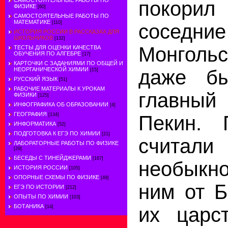
САМОСТОЯТЕЛЬНЫЕ РАБОТЫ ПО
покорил
ФИЗИКЕ
[60]
САМОСТОЯТЕЛЬНЫЕ РАБОТЫ ПО
МАТЕМАТИКЕ
[110]
соседн
ИСТОРИЯ РОССИИ В РАССКАЗАХ ДЛЯ
ШКОЛЬНИКОВ
[132]
Монгольс
ТЕСТЫ ДЛЯ ОЦЕНКИ КАЧЕСТВА
ОБУЧЕНИЯ ПО АЛГЕБРЕ
[17]
КАРТОЧКИ С ЗАДАНИЯМИ ПО ОБЩЕЙ И
НЕОРГАНИЧЕСКОЙ ХИМИИ
даже б
[15]
РУССКИЙ ЯЗЫК
[51]
РАБОЧИЕ МАТЕРИАЛЫ К УРОКАМ
главный
ФИЗИКИ
[125]
ИНФОГРАФИКА ОБ ОБРАЗОВАНИИ
[4]
ГЕОГРАФИЯ
[134]
Пекин. 
ИНФОРМАТИКА
[52]
ПОДГОТОВКА К ЕГЭ ПО ХИМИИ
[21]
считал
ЛАБОРАТОРНЫЕ РАБОТЫ ПО ФИЗИКЕ
[29]
БЕСЕДЫ С ТИНЕЙДЖЕРАМИ
[167]
необыкн
ИСТОРИЯ РОССИИ
[105]
ОПОРНЫЕ СХЕМЫ ПО ФИЗИКЕ
[49]
ним от Б
ЕГЭ ПО ИСТОРИИ
[212]
ОПЫТЫ ПО ХИМИИ
[103]
БОТАНИКА
их царс
[14]