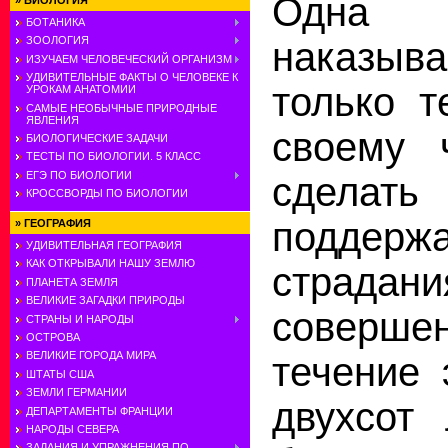
Одна 
»
БИОЛОГИЯ
БОТАНИКА
ЗООЛОГИЯ
наказыв
ИЗУЧАЕМ ЧЕЛОВЕЧЕСКИЙ ОРГАНИЗМ
УДИВИТЕЛЬНЫЕ ФАКТЫ О ЧЕЛОВЕКЕ К
только т
УРОКАМ АНАТОМИИ
САМЫЕ НЕОБЫЧНЫЕ ПРИРОДНЫЕ
ЯВЛЕНИЯ
своему 
БИОЛОГИЧЕСКИЕ ЗАДАЧИ
ТЕСТЫ ПО БИОЛОГИИ. 5 КЛАСС
ЕГЭ ПО БИОЛОГИИ
сделат
КРОССВОРДЫ ПО БИОЛОГИИ
поддерж
»
ГЕОГРАФИЯ
УДИВИТЕЛЬНАЯ ГЕОГРАФИЯ
КАК ОТКРЫВАЛИ НАШУ ЗЕМЛЮ
страда
ПЛАНЕТА ЗЕМЛЯ
ВЕЛИКИЕ ЗАГАДКИ ПРИРОДЫ
соверш
СТРАНЫ И НАРОДЫ
ОСТРОВА
ВЕЛИКИЕ ГОРОДА МИРА
течение 
ШТАТЫ США
ЗЕМЛИ ГЕРМАНИИ
двухсот
ДЕПАРТАМЕНТЫ ФРАНЦИИ
НАРОДЫ СЕВЕРА
ЗАДАНИЯ И УПРАЖНЕНИЯ ПО