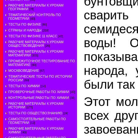
бунтов
РАБОЧИЕ МАТЕРИАЛЫ К УРОКАМ
ГЕОГРАФИИ
[78]
свари
ТЕМАТИЧЕСКИЙ КОНТРОЛЬ ПО
ГЕОМЕТРИИ
[43]
семидес
ТЕСТЫ ПО ФИЗИКЕ
[80]
СТРАНЫ И НАРОДЫ
[216]
ТЕСТЫ ПО ФИЗИКЕ 11 КЛАСС
[40]
воды! О
РАБОЧИЕ МАТЕРИАЛЫ К УРОКАМ
ОБЩЕСТВОВЕДЕНИЯ
[26]
РАБОЧИЕ МАТЕРИАЛЫ К УРОКАМ
показыва
МАТЕМАТИКИ
[101]
ПРОМЕЖУТОЧНОЕ ТЕСТИРОВАНИЕ ПО
МАТЕМАТИКЕ
[60]
народа, 
МОСКВОВЕДЕНИЕ
[67]
ТЕМАТИЧЕСКИЕ ТЕСТЫ ПО ИСТОРИИ
были так
РОССИИ
[69]
ТЕСТЫ ПО ХИМИИ
[14]
ПРОВЕРОЧНЫЕ РАБОТЫ ПО ХИМИИ
[47]
Этот мо
КОНТРОЛЬНЫЕ РАБОТЫ ПО ХИМИИ
[30]
РАБОЧИЕ МАТЕРИАЛЫ К УРОКАМ
ИСТОРИИ
[177]
всех дру
ТЕСТЫ ПО ОБЩЕСТВОЗНАНИЮ
[24]
САМОСТОЯТЕЛЬНЫЕ РАБОТЫ ПО
ГЕОМЕТРИИ
[12]
завоева
РАБОЧИЕ МАТЕРИАЛЫ К УРОКАМ
ХИМИИ
[49]