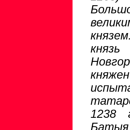
Больш
велик
князе
князь
Новго
княже
испы
татарс
1238 
Батыя 