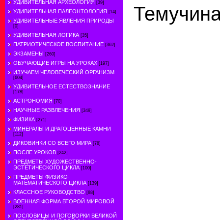
УДИВИТЕЛЬНАЯ АРХЕОЛОГИЯ
[39]
Темучина
УДИВИТЕЛЬНАЯ ПАЛЕОНТОЛОГИЯ
[14]
УДИВИТЕЛЬНЫЕ ЯВЛЕНИЯ ПРИРОДЫ
[0]
УДИВИТЕЛЬНАЯ ЛОГИКА
[35]
ПАТРИОТИЧЕСКОЕ ВОСПИТАНИЕ
[362]
ЭКЗАМЕНЫ
[260]
ОБУЧАЮЩИЕ ИГРЫ НА УРОКАХ
[197]
ИЗУЧАЕМ ЧЕЛОВЕЧЕСКИЙ ОРГАНИЗМ
[604]
УДИВИТЕЛЬНОЕ ЕСТЕСТВОЗНАНИЕ
[178]
АСТРОНОМИЯ
[70]
НАУЧНЫЕ РАЗВЛЕЧЕНИЯ
[349]
ФИЗИКА
[271]
МИНЕРАЛЫ И ДРАГОЦЕННЫЕ КАМНИ
[112]
ДИКОВИНКИ СО ВСЕГО МИРА
[78]
ПОСЛЕ УРОКОВ
[242]
ПРЕДМЕТЫ ХУДОЖЕСТВЕННО-
ЭСТЕТИЧЕСКОГО ЦИКЛА
[100]
ПРЕДМЕТЫ ФИЗИКО-
МАТЕМАТИЧЕСКОГО ЦИКЛА
[139]
КЛАССНОЕ РУКОВОДСТВО
[88]
ВОЕННАЯ ФОРМА ВТОРОЙ МИРОВОЙ
[281]
ПОСЛОВИЦЫ И ПОГОВОРКИ ВЕЛИКОЙ