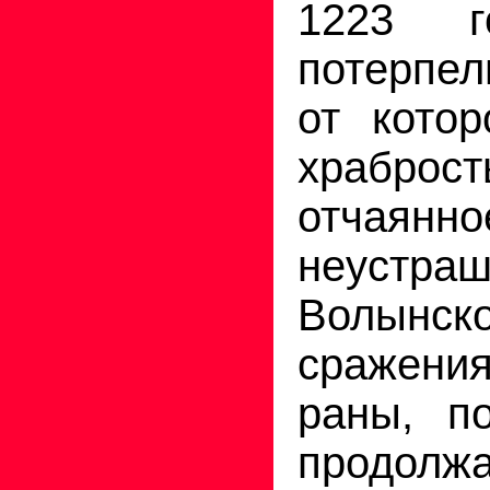
1223 г
потерпел
от кото
храброс
отчая
неустр
Волынско
сражени
раны, п
продолж