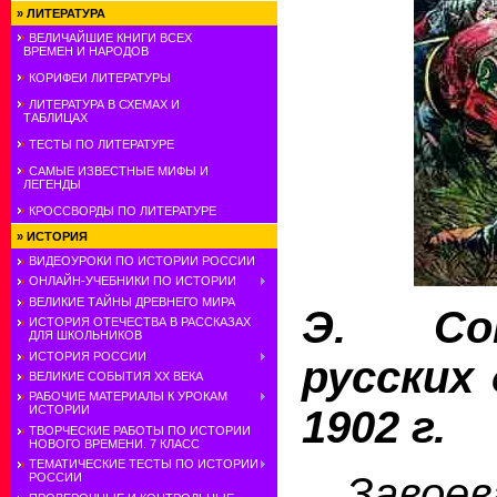
»
ЛИТЕРАТУРА
ВЕЛИЧАЙШИЕ КНИГИ ВСЕХ
ВРЕМЕН И НАРОДОВ
КОРИФЕИ ЛИТЕРАТУРЫ
ЛИТЕРАТУРА В СХЕМАХ И
ТАБЛИЦАХ
ТЕСТЫ ПО ЛИТЕРАТУРЕ
САМЫЕ ИЗВЕСТНЫЕ МИФЫ И
ЛЕГЕНДЫ
КРОССВОРДЫ ПО ЛИТЕРАТУРЕ
»
ИСТОРИЯ
ВИДЕОУРОКИ ПО ИСТОРИИ РОССИИ
ОНЛАЙН-УЧЕБНИКИ ПО ИСТОРИИ
ВЕЛИКИЕ ТАЙНЫ ДРЕВНЕГО МИРА
Э. Сок
ИСТОРИЯ ОТЕЧЕСТВА В РАССКАЗАХ
ДЛЯ ШКОЛЬНИКОВ
ИСТОРИЯ РОССИИ
русских
ВЕЛИКИЕ СОБЫТИЯ ХХ ВЕКА
РАБОЧИЕ МАТЕРИАЛЫ К УРОКАМ
1902 г.
ИСТОРИИ
ТВОРЧЕСКИЕ РАБОТЫ ПО ИСТОРИИ
НОВОГО ВРЕМЕНИ. 7 КЛАСС
ТЕМАТИЧЕСКИЕ ТЕСТЫ ПО ИСТОРИИ
Заво
РОССИИ