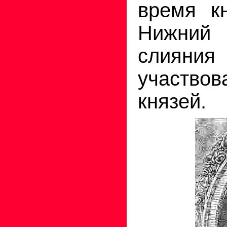
время к
Нижний
слияния 
участво
князей.