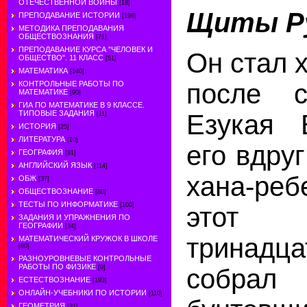
ОТЕЧЕСТВЕННОЙ ВОЙНЫ
[18]
Щиты Ру
ПРЕПОДАВАНИЕ ИСТОРИИ
[196]
МЕТОДИКА ПРЕПОДАВАНИЯ
ОБЩЕСТВОЗНАНИЯ
[71]
ПРЕПОДАВАНИЕ КУРСА "ЧЕЛОВЕК И
Он стал 
ОБЩЕСТВО". 11 КЛАСС
[51]
МАТЕМАТИКА
[140]
после с
КОНТРОЛЬНЫЕ РАБОТЫ ПО
МАТЕМАТИКЕ
[90]
ГИА ПО МАТЕМАТИКЕ В 9 КЛАССЕ.
ТИПОВЫЕ ЗАДАНИЯ
Езукая 
[11]
ИСТОРИЯ
[25]
ЛИТЕРАТУРА
[10]
его вдру
ГЕОГРАФИЯ
[91]
АНГЛИЙСКИЙ ЯЗЫК
[114]
хана-ре
ОБЖ
[37]
ОБЩЕСТВОЗНАНИЕ
[80]
ТЕСТЫ ПО ИНФОРМАТИКЕ
[100]
этот 
ЗАДАНИЯ И УПРАЖНЕНИЯ ПО
ГЕОГРАФИИ
[34]
тринадца
МАТЕМАТИЧЕСКИЙ КРУЖОК В ШКОЛЕ
[60]
РАЗНОУРОВНЕВЫЕ КОНТРОЛЬНЫЕ
РАБОТЫ ПО ФИЗИКЕ
[9]
собрал
ЕСТЕСТВОЗНАНИЕ
[193]
ОНЛАЙН-УЧЕБНИКИ ПО ИСТОРИИ
[110]
ГЕОМЕТРИЯ
[31]