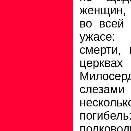
женщин, 
во всей
ужасе: 
смерти,
церкв
Милосер
слезами
несколь
погиб
полково