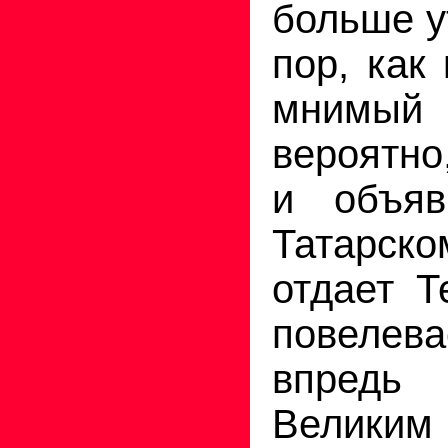
больше у
пор, как
мнимы
вероятно
и объяв
Татарск
отдает 
повелев
впредь
Великим