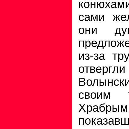
конюхами
сами же
они ду
предложе
из-за тр
отвергл
Волынски
своим т
Храбрым,
показав