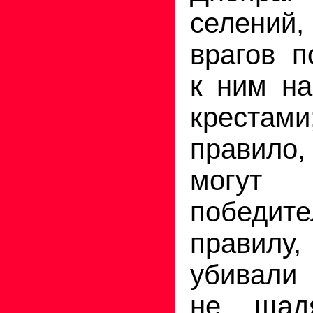
селений,
врагов п
к ним на
крестам
правило
могут
победит
правилу
убивали 
не щад