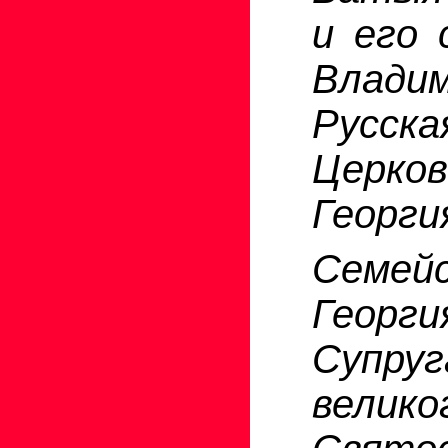
и его 
Влади
Русск
Церков
Георги
Семейс
Георги
Супру
велико