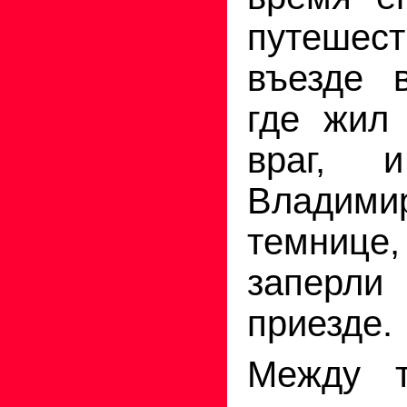
путешес
въезде 
где жил 
враг, 
Владими
темниц
заперл
приезде.
Между 