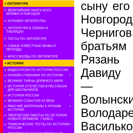
сыну его
»
ЛИТЕРАТУРА
ВЕЛИЧАЙШИЕ КНИГИ ВСЕХ
ВРЕМЕН И НАРОДОВ
Новгор
КОРИФЕИ ЛИТЕРАТУРЫ
Черни
ЛИТЕРАТУРА В СХЕМАХ И
ТАБЛИЦАХ
ТЕСТЫ ПО ЛИТЕРАТУРЕ
братья
САМЫЕ ИЗВЕСТНЫЕ МИФЫ И
ЛЕГЕНДЫ
Рязань
КРОССВОРДЫ ПО ЛИТЕРАТУРЕ
»
ИСТОРИЯ
Давиду
ВИДЕОУРОКИ ПО ИСТОРИИ РОССИИ
ОНЛАЙН-УЧЕБНИКИ ПО ИСТОРИИ
ВЕЛИКИЕ ТАЙНЫ ДРЕВНЕГО МИРА
— Вл
ИСТОРИЯ ОТЕЧЕСТВА В РАССКАЗАХ
ДЛЯ ШКОЛЬНИКОВ
Волын
ИСТОРИЯ РОССИИ
ВЕЛИКИЕ СОБЫТИЯ ХХ ВЕКА
РАБОЧИЕ МАТЕРИАЛЫ К УРОКАМ
Воло
ИСТОРИИ
ТВОРЧЕСКИЕ РАБОТЫ ПО ИСТОРИИ
НОВОГО ВРЕМЕНИ. 7 КЛАСС
Васильк
ТЕМАТИЧЕСКИЕ ТЕСТЫ ПО ИСТОРИИ
РОССИИ