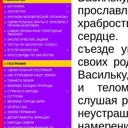
»
БИОЛОГИЯ
прослав
БОТАНИКА
ЗООЛОГИЯ
ИЗУЧАЕМ ЧЕЛОВЕЧЕСКИЙ ОРГАНИЗМ
храброс
УДИВИТЕЛЬНЫЕ ФАКТЫ О ЧЕЛОВЕКЕ К
УРОКАМ АНАТОМИИ
САМЫЕ НЕОБЫЧНЫЕ ПРИРОДНЫЕ
сердце
ЯВЛЕНИЯ
БИОЛОГИЧЕСКИЕ ЗАДАЧИ
съезде у
ТЕСТЫ ПО БИОЛОГИИ. 5 КЛАСС
ЕГЭ ПО БИОЛОГИИ
КРОССВОРДЫ ПО БИОЛОГИИ
своих ро
»
ГЕОГРАФИЯ
УДИВИТЕЛЬНАЯ ГЕОГРАФИЯ
Васильку
КАК ОТКРЫВАЛИ НАШУ ЗЕМЛЮ
ПЛАНЕТА ЗЕМЛЯ
и тело
ВЕЛИКИЕ ЗАГАДКИ ПРИРОДЫ
СТРАНЫ И НАРОДЫ
слушая р
ОСТРОВА
ВЕЛИКИЕ ГОРОДА МИРА
ШТАТЫ США
неустраш
ЗЕМЛИ ГЕРМАНИИ
ДЕПАРТАМЕНТЫ ФРАНЦИИ
намерен
НАРОДЫ СЕВЕРА
ЗАДАНИЯ И УПРАЖНЕНИЯ ПО