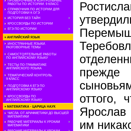
ПРОВЕРОЧНЫЕ И КОНТРОЛЬНЫЕ
Ростисла
РАБОТЫ ПО ИСТОРИИ. 9 КЛАСС
СПРАВОЧНИК ПО ИСТОРИИ ДЛЯ
ПОДГОТОВКИ К ОГЭ
утвердил
ИСТОРИЯ БЕЗ ТАЙН
КРОССВОРДЫ ПО ИСТОРИИ
Пере
ЕГЭ ПО ИСТОРИИ
»
АНГЛИЙСКИЙ ЯЗЫК
Теребовл
ИНОСТРАННЫЕ ЯЗЫКИ.
РАЗГОВОРНЫЕ ТЕМЫ
САМОСТОЯТЕЛЬНЫЕ РАБОТЫ
отдел
ПО АНГЛИЙСКОМУ ЯЗЫКУ
ТЕСТЫ ПО ГРАММАТИКЕ
прежде
АНГЛИЙСКОГО ЯЗЫКА
ТЕМАТИЧЕСКИЙ КОНТРОЛЬ.
9 КЛАСС
сыновья
ПОДГОТОВКА К ЕГЭ ПО
АНГЛИЙСКОМУ ЯЗЫКУ
оттого, 
КРОССВОРДЫ ПО
АНГЛИЙСКОМУ ЯЗЫКУ
»
МАТЕМАТИКА - ЦАРИЦА НАУК
Ярослав
ЧИСЛА: ОТ АРИФМЕТИКИ ДО ВЫСШЕЙ
МАТЕМАТИКИ
им никако
РАБОЧИЕ МАТЕРИАЛЫ К УРОКАМ
МАТЕМАТИКИ
РАБОЧИЕ МАТЕРИАЛЫ К УРОКАМ