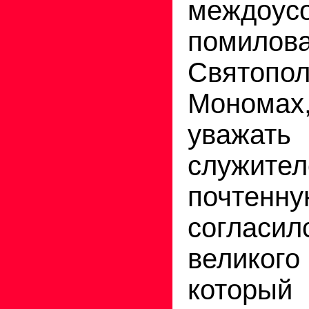
междоу
помилов
Святопо
Мономах
уважат
служите
почтен
согласи
велико
котор