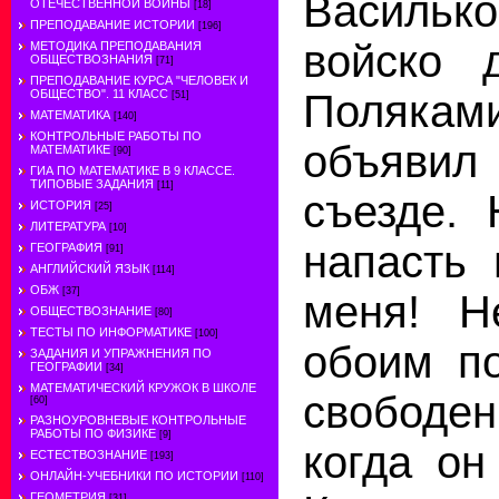
Василь
ОТЕЧЕСТВЕННОЙ ВОЙНЫ
[18]
ПРЕПОДАВАНИЕ ИСТОРИИ
[196]
войско 
МЕТОДИКА ПРЕПОДАВАНИЯ
ОБЩЕСТВОЗНАНИЯ
[71]
ПРЕПОДАВАНИЕ КУРСА "ЧЕЛОВЕК И
Поляка
ОБЩЕСТВО". 11 КЛАСС
[51]
МАТЕМАТИКА
[140]
КОНТРОЛЬНЫЕ РАБОТЫ ПО
объявил
МАТЕМАТИКЕ
[90]
ГИА ПО МАТЕМАТИКЕ В 9 КЛАССЕ.
ТИПОВЫЕ ЗАДАНИЯ
[11]
съезде. 
ИСТОРИЯ
[25]
ЛИТЕРАТУРА
[10]
напасть 
ГЕОГРАФИЯ
[91]
АНГЛИЙСКИЙ ЯЗЫК
[114]
ОБЖ
[37]
меня! Н
ОБЩЕСТВОЗНАНИЕ
[80]
ТЕСТЫ ПО ИНФОРМАТИКЕ
[100]
обоим по
ЗАДАНИЯ И УПРАЖНЕНИЯ ПО
ГЕОГРАФИИ
[34]
МАТЕМАТИЧЕСКИЙ КРУЖОК В ШКОЛЕ
свободен
[60]
РАЗНОУРОВНЕВЫЕ КОНТРОЛЬНЫЕ
РАБОТЫ ПО ФИЗИКЕ
[9]
когда он
ЕСТЕСТВОЗНАНИЕ
[193]
ОНЛАЙН-УЧЕБНИКИ ПО ИСТОРИИ
[110]
ГЕОМЕТРИЯ
[31]