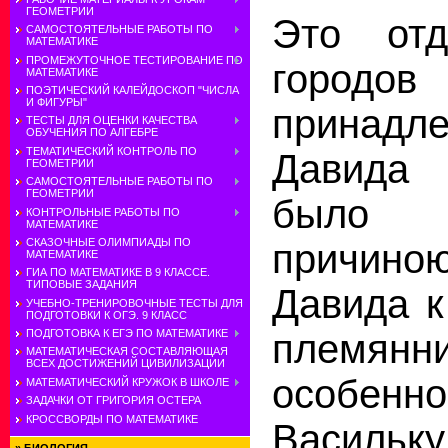
ГЕОМЕТРИИ
Это отд
САМОСТОЯТЕЛЬНЫЕ РАБОТЫ ПО
МАТЕМАТИКЕ
ПРОМЕЖУТОЧНОЕ ТЕСТИРОВАНИЕ ПО
городов
МАТЕМАТИКЕ
ПОЭТИЧЕСКИЙ КАЛЕЙДОСКОП "ЧИСЛА
И ФИГУРЫ"
принадл
ТЕСТЫ ДЛЯ ОЦЕНКИ КАЧЕСТВА
ОБУЧЕНИЯ ПО АЛГЕБРЕ
ТЕМАТИЧЕСКИЙ КОНТРОЛЬ ПО
Давида
ГЕОМЕТРИИ
САМОСТОЯТЕЛЬНЫЕ РАБОТЫ ПО
ГЕОМЕТРИИ
было
КОНТРОЛЬНЫЕ РАБОТЫ ПО
МАТЕМАТИКЕ
СКАЗОЧНЫЕ ОЛИМПИАДЫ ПО
причино
МАТЕМАТИКЕ
ГИА ПО МАТЕМАТИКЕ В 9 КЛАССЕ.
ТИПОВЫЕ ЗАДАНИЯ
Давида к
УЧЕБНО-ТРЕНИРОВОЧНЫЕ ТЕСТЫ ДЛЯ
ПОДГОТОВКИ К ОГЭ. 9 КЛАСС
ПОДГОТОВКА К ЕГЭ ПО МАТЕМАТИКЕ
племя
МАТЕМАТИЧЕСКАЯ СОСТАВЛЯЮЩАЯ
ВСЕХ ДОСТИЖЕНИЙ ЦИВИЛИЗАЦИИ
особенно
МАТЕМАТИЧЕСКИЙ КРУЖОК В ШКОЛЕ
ЗАДАЧКИ ОТ ГРИГОРИЯ ОСТЕРА
КРОССВОРДЫ ПО МАТЕМАТИКЕ
Васильку