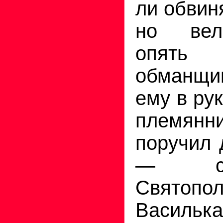
ли обвин
но вел
опять 
обманщ
ему в ру
племян
поручил 
— св
Святопо
Василька