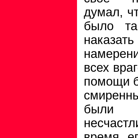
думал, ч
было та
наказат
намерен
всех вра
помощи б
смирен
были у
несчас
время ег