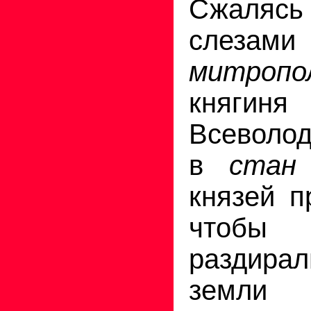
Сжаляс
слезами
митропо
княгин
Всеволо
в
стан
князей п
чтоб
раздир
земли