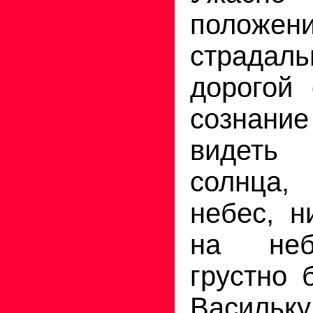
положен
страда
дорогой
сознан
видеть 
солнца,
небес, н
на неб
грустно 
Васильку