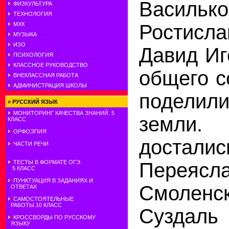
Василько
ФИЗКУЛЬТУРА
ТЕХНОЛОГИЯ
Ростисла
МХК
МУЗЫКА
ИЗО
Давид Иг
ПСИХОЛОГИЯ
КЛАССНОЕ РУКОВОДСТВО
общего с
ВНЕКЛАССНАЯ РАБОТА
АДМИНИСТРАЦИЯ ШКОЛЫ
подели
»
РУССКИЙ ЯЗЫК
МОНИТОРИНГ КАЧЕСТВА ЗНАНИЙ. 5
земли.
КЛАСС
ОРФОЭПИЯ
досталис
ЧАСТИ РЕЧИ
Переясла
ТЕСТЫ В ФОРМАТЕ ОГЭ.
5 КЛАСС
ПУНКТУАЦИЯ В ЗАДАНИЯХ И
Смолен
ОТВЕТАХ
САМОСТОЯТЕЛЬНЫЕ
РАБОТЫ.10 КЛАСС
Суздаль 
КРОССВОРДЫ ПО РУССКОМУ
ЯЗЫКУ