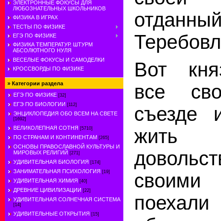
ЭЛЕКТРОННЫЕ ФОКУСЫ ДЛЯ
ЛЮБОЗНАТЕЛЬНЫХ ШКОЛЬНИКОВ
отданн
ФИЗИКА В ИГРАХ
ТЕСТЫ ПО ФИЗИКЕ
Теребовл
ЕГЭ ПО ФИЗИКЕ
ФИЗИКА ТЕМПЕРАТУР. ШТУРМ
АБСОЛЮТНОГО НУЛЯ
ВЕСЕЛЫЕ ФОКУСЫ И САМОДЕЛКИ
Вот кня
КРОССВОРДЫ ПО ФИЗИКЕ
»
Категории раздела
все св
ЕГЭ ПО ФИЗИКЕ
[32]
ЕГЭ ПО БИОЛОГИИ
[112]
съезде 
ЭНЦИКЛОПЕДИЯ ОБО ВСЕМ НА СВЕТЕ
[1692]
ВЕЛИКОЛЕПНАЯ СОТНЯ
жить 
[5710]
ПО СТРАНАМ И КОНТИНЕНТАМ
[265]
ОСНОВЫ ПРАВОСЛАВНОЙ КУЛЬТУРЫ И
довольст
МИРОВЫХ РЕЛИГИЙ
[271]
УДИВИТЕЛЬНАЯ БИОЛОГИЯ
[174]
ЗАНИМАТЕЛЬНАЯ ПСИХОЛОГИЯ
[19]
своими
УДИВИТЕЛЬНАЯ ХИМИЯ
[40]
ДРЕВНИЕ ЦИВИЛИЗАЦИИ
[22]
поеха
УДИВИТЕЛЬНАЯ СОЛНЕЧНАЯ СИСТЕМА
[14]
УДИВИТЕЛЬНЫЕ ОТКРЫТИЯ
[15]