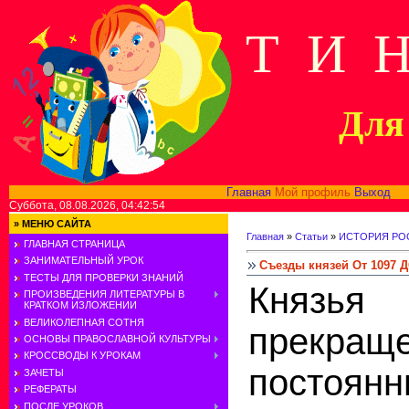
Т И 
Для 
Главная
Мой профиль
Выход
В
Суббота, 08.08.2026, 04:42:54
»
МЕНЮ САЙТА
Главная
»
Статьи
»
ИСТОРИЯ РОС
ГЛАВНАЯ СТРАНИЦА
ЗАНИМАТЕЛЬНЫЙ УРОК
Съезды князей От 1097 Д
ТЕСТЫ ДЛЯ ПРОВЕРКИ ЗНАНИЙ
Княз
ПРОИЗВЕДЕНИЯ ЛИТЕРАТУРЫ В
КРАТКОМ ИЗЛОЖЕНИИ
ВЕЛИКОЛЕПНАЯ СОТНЯ
прекращ
ОСНОВЫ ПРАВОСЛАВНОЙ КУЛЬТУРЫ
КРОССВОДЫ К УРОКАМ
постоян
ЗАЧЕТЫ
РЕФЕРАТЫ
ПОСЛЕ УРОКОВ