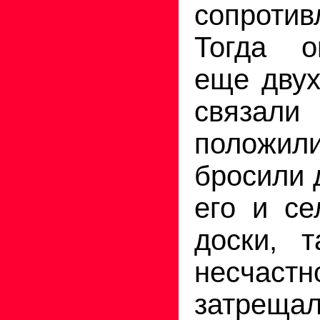
сопроти
Тогда о
еще двух
связа
положили
бросили 
его и се
доски, т
несчастн
затрещ