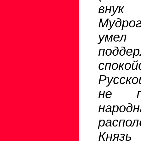
внук
Мудро
умел
подде
спок
Русск
не по
народ
распол
Князь