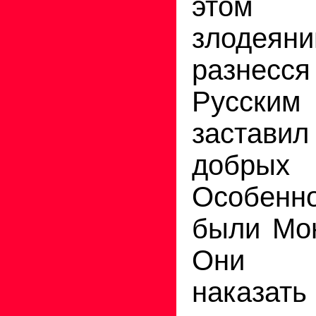
этом
злодея
разнес
Русским 
заставил
добры
Особен
были Мон
Они у
наказат