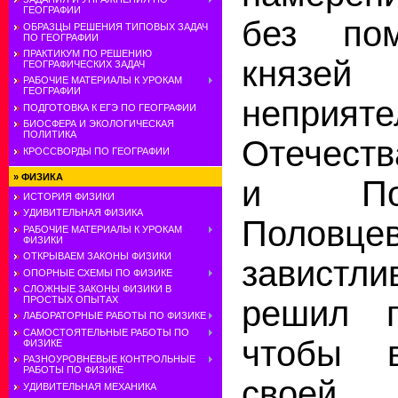
ГЕОГРАФИИ
без по
ОБРАЗЦЫ РЕШЕНИЯ ТИПОВЫХ ЗАДАЧ
ПО ГЕОГРАФИИ
ПРАКТИКУМ ПО РЕШЕНИЮ
княз
ГЕОГРАФИЧЕСКИХ ЗАДАЧ
РАБОЧИЕ МАТЕРИАЛЫ К УРОКАМ
ГЕОГРАФИИ
неприяте
ПОДГОТОВКА К ЕГЭ ПО ГЕОГРАФИИ
БИОСФЕРА И ЭКОЛОГИЧЕСКАЯ
ПОЛИТИКА
Отечеств
КРОССВОРДЫ ПО ГЕОГРАФИИ
»
ФИЗИКА
и По
ИСТОРИЯ ФИЗИКИ
УДИВИТЕЛЬНАЯ ФИЗИКА
Поло
РАБОЧИЕ МАТЕРИАЛЫ К УРОКАМ
ФИЗИКИ
ОТКРЫВАЕМ ЗАКОНЫ ФИЗИКИ
завист
ОПОРНЫЕ СХЕМЫ ПО ФИЗИКЕ
СЛОЖНЫЕ ЗАКОНЫ ФИЗИКИ В
ПРОСТЫХ ОПЫТАХ
решил п
ЛАБОРАТОРНЫЕ РАБОТЫ ПО ФИЗИКЕ
САМОСТОЯТЕЛЬНЫЕ РАБОТЫ ПО
чтобы в
ФИЗИКЕ
РАЗНОУРОВНЕВЫЕ КОНТРОЛЬНЫЕ
РАБОТЫ ПО ФИЗИКЕ
своей
УДИВИТЕЛЬНАЯ МЕХАНИКА