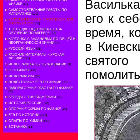
Василька
САМОСТОЯТЕЛЬНЫЕ РАБОТЫ ПО
ФИЗИКЕ
[60]
САМОСТОЯТЕЛЬНЫЕ РАБОТЫ ПО
его к себ
МАТЕМАТИКЕ
[110]
ИСТОРИЯ РОССИИ В РАССКАЗАХ ДЛЯ
ШКОЛЬНИКОВ
[132]
время, к
ТЕСТЫ ДЛЯ ОЦЕНКИ КАЧЕСТВА
ОБУЧЕНИЯ ПО АЛГЕБРЕ
[17]
КАРТОЧКИ С ЗАДАНИЯМИ ПО ОБЩЕЙ И
в Киевск
НЕОРГАНИЧЕСКОЙ ХИМИИ
[15]
РУССКИЙ ЯЗЫК
[51]
РАБОЧИЕ МАТЕРИАЛЫ К УРОКАМ
святог
ФИЗИКИ
[125]
ИНФОГРАФИКА ОБ ОБРАЗОВАНИИ
[4]
помолить
ГЕОГРАФИЯ
[134]
ИНФОРМАТИКА
[52]
ПОДГОТОВКА К ЕГЭ ПО ХИМИИ
[21]
ЛАБОРАТОРНЫЕ РАБОТЫ ПО ФИЗИКЕ
[29]
БЕСЕДЫ С ТИНЕЙДЖЕРАМИ
[167]
ИСТОРИЯ РОССИИ
[105]
ОПОРНЫЕ СХЕМЫ ПО ФИЗИКЕ
[49]
ЕГЭ ПО ИСТОРИИ
[212]
ОПЫТЫ ПО ХИМИИ
[103]
БОТАНИКА
[14]