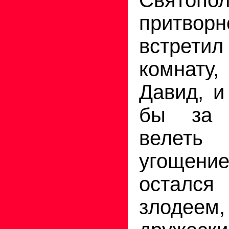
притво
встретил
комнату
Давид, и
бы за 
велет
угощени
осталс
злоде