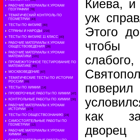
Киева, и
РАБОЧИЕ МАТЕРИАЛЫ К УРОКАМ
ГЕОГРАФИИ
[78]
уж справ
ТЕМАТИЧЕСКИЙ КОНТРОЛЬ ПО
ГЕОМЕТРИИ
[43]
ТЕСТЫ ПО ФИЗИКЕ
[80]
Этого до
СТРАНЫ И НАРОДЫ
[216]
ТЕСТЫ ПО ФИЗИКЕ 11 КЛАСС
[40]
чтобы 
РАБОЧИЕ МАТЕРИАЛЫ К УРОКАМ
ОБЩЕСТВОВЕДЕНИЯ
[26]
РАБОЧИЕ МАТЕРИАЛЫ К УРОКАМ
слабого
МАТЕМАТИКИ
[101]
ПРОМЕЖУТОЧНОЕ ТЕСТИРОВАНИЕ ПО
МАТЕМАТИКЕ
[60]
Свято
МОСКВОВЕДЕНИЕ
[67]
ТЕМАТИЧЕСКИЕ ТЕСТЫ ПО ИСТОРИИ
РОССИИ
[69]
повери
ТЕСТЫ ПО ХИМИИ
[14]
ПРОВЕРОЧНЫЕ РАБОТЫ ПО ХИМИИ
[47]
условилс
КОНТРОЛЬНЫЕ РАБОТЫ ПО ХИМИИ
[30]
РАБОЧИЕ МАТЕРИАЛЫ К УРОКАМ
ИСТОРИИ
[177]
как за
ТЕСТЫ ПО ОБЩЕСТВОЗНАНИЮ
[24]
САМОСТОЯТЕЛЬНЫЕ РАБОТЫ ПО
ГЕОМЕТРИИ
[12]
дворе
РАБОЧИЕ МАТЕРИАЛЫ К УРОКАМ
ХИМИИ
[49]