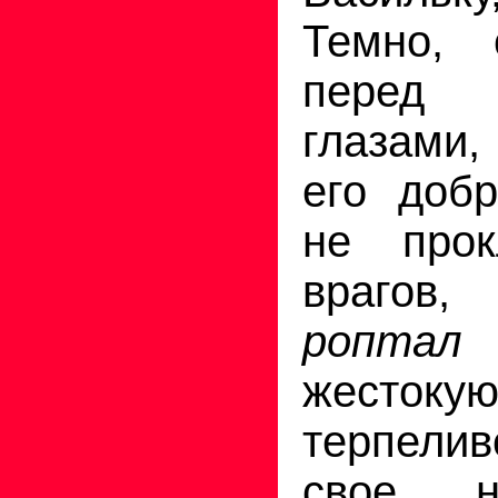
Темно, 
перед
глазами,
его доб
не прок
врагов
роптал
жестоку
терпели
свое н