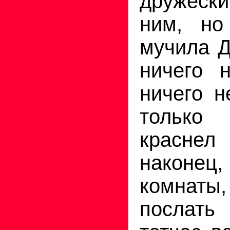
дружеск
ним, но
мучила Д
ничего 
ничего н
только 
краснел 
наконе
комна
послать