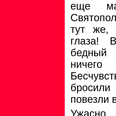
еще ма
Святопо
тут же,
глаза! 
бедный
ничего
Бесчувст
бросили
повезли 
Ужас