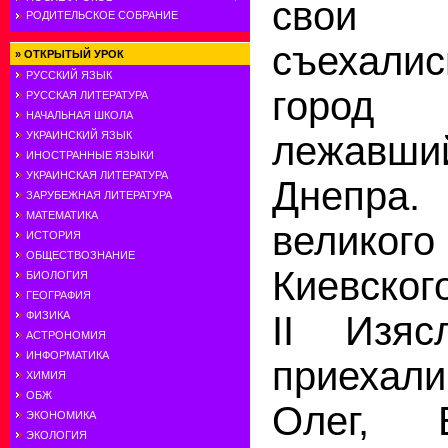
свои 
РОДИТЕЛЬСКОЕ СОБРАНИЕ
съехалис
»
ОТКРЫТЫЙ УРОК
РУССКИЙ ЯЗЫК
горо
РУССКАЯ ЛИТЕРАТУРА
НАЧАЛЬНАЯ ШКОЛА
лежавши
УКРАИНСКИЙ ЯЗЫК
ИНОСТРАННЫЕ ЯЗЫКИ
УКРАИНСКАЯ ЛИТЕРАТУРА
Днепр
ЗАРУБЕЖНАЯ ЛИТЕРАТУРА
МАТЕМАТИКА
велик
ИСТОРИЯ
ОБЩЕСТВОЗНАНИЕ
Киевског
БИОЛОГИЯ
ГЕОГРАФИЯ
II Изяс
ФИЗИКА
АСТРОНОМИЯ
ИНФОРМАТИКА
приеха
ХИМИЯ
ОБЖ
Олег, 
ЭКОНОМИКА
ЭКОЛОГИЯ