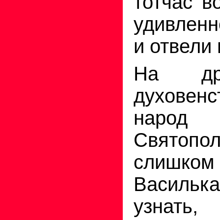
тотчас в
удивленн
и отвели 
На др
духовенс
народ
Святопол
слишк
Василь
узнать,