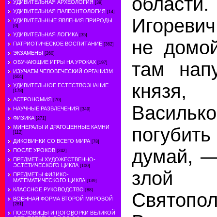
области
УДИВИТЕЛЬНАЯ АРХЕОЛОГИЯ
[39]
УДИВИТЕЛЬНАЯ ПАЛЕОНТОЛОГИЯ
[14]
Игореви
УДИВИТЕЛЬНЫЕ ЯВЛЕНИЯ ПРИРОДЫ
[0]
УДИВИТЕЛЬНАЯ ЛОГИКА
[35]
не домой
ПАТРИОТИЧЕСКОЕ ВОСПИТАНИЕ
[362]
ЭКЗАМЕНЫ
[260]
там напу
ОБУЧАЮЩИЕ ИГРЫ НА УРОКАХ
[197]
ИЗУЧАЕМ ЧЕЛОВЕЧЕСКИЙ ОРГАНИЗМ
[604]
князя, 
УДИВИТЕЛЬНОЕ ЕСТЕСТВОЗНАНИЕ
[178]
АСТРОНОМИЯ
[70]
Васил
НАУЧНЫЕ РАЗВЛЕЧЕНИЯ
[349]
ФИЗИКА
[271]
погубить
МИНЕРАЛЫ И ДРАГОЦЕННЫЕ КАМНИ
[112]
ДИКОВИНКИ СО ВСЕГО МИРА
[78]
думай, —
ПОСЛЕ УРОКОВ
[242]
ПРЕДМЕТЫ ХУДОЖЕСТВЕННО-
ЭСТЕТИЧЕСКОГО ЦИКЛА
[100]
злой
ПРЕДМЕТЫ ФИЗИКО-
МАТЕМАТИЧЕСКОГО ЦИКЛА
[139]
КЛАССНОЕ РУКОВОДСТВО
[88]
Святоп
ВОЕННАЯ ФОРМА ВТОРОЙ МИРОВОЙ
[281]
ПОСЛОВИЦЫ И ПОГОВОРКИ ВЕЛИКОЙ