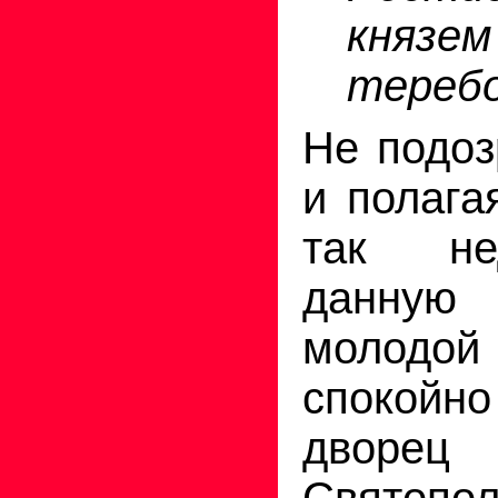
князем
теребо
Не подоз
и полага
так не
данную
молод
спокойн
двор
Свят