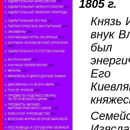
1805 г.
УДИВИТЕЛЬНАЯ АРХЕОЛОГИЯ
[39]
УДИВИТЕЛЬНАЯ ПАЛЕОНТОЛОГИЯ
[14]
УДИВИТЕЛЬНЫЕ ЯВЛЕНИЯ ПРИРОДЫ
[0]
Князь 
УДИВИТЕЛЬНАЯ ЛОГИКА
[35]
ПАТРИОТИЧЕСКОЕ ВОСПИТАНИЕ
[362]
внук В
ЭКЗАМЕНЫ
[260]
ОБУЧАЮЩИЕ ИГРЫ НА УРОКАХ
[197]
был 
ИЗУЧАЕМ ЧЕЛОВЕЧЕСКИЙ ОРГАНИЗМ
[604]
УДИВИТЕЛЬНОЕ ЕСТЕСТВОЗНАНИЕ
[178]
энерг
АСТРОНОМИЯ
[70]
НАУЧНЫЕ РАЗВЛЕЧЕНИЯ
[349]
Его 
ФИЗИКА
[271]
МИНЕРАЛЫ И ДРАГОЦЕННЫЕ КАМНИ
[112]
Киев
ДИКОВИНКИ СО ВСЕГО МИРА
[78]
ПОСЛЕ УРОКОВ
[242]
княжес
ПРЕДМЕТЫ ХУДОЖЕСТВЕННО-
ЭСТЕТИЧЕСКОГО ЦИКЛА
[100]
ПРЕДМЕТЫ ФИЗИКО-
МАТЕМАТИЧЕСКОГО ЦИКЛА
[139]
Семейс
КЛАССНОЕ РУКОВОДСТВО
[88]
ВОЕННАЯ ФОРМА ВТОРОЙ МИРОВОЙ
[281]
Изясла
ПОСЛОВИЦЫ И ПОГОВОРКИ ВЕЛИКОЙ