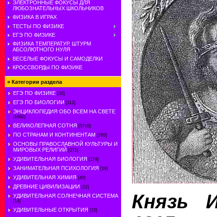
ЭЛЕКТРОННЫЕ ФОКУСЫ ДЛЯ
ЛЮБОЗНАТЕЛЬНЫХ ШКОЛЬНИКОВ
ФИЗИКА В ИГРАХ
ТЕСТЫ ПО ФИЗИКЕ
ЕГЭ ПО ФИЗИКЕ
ФИЗИКА ТЕМПЕРАТУР. ШТУРМ
АБСОЛЮТНОГО НУЛЯ
ВЕСЕЛЫЕ ФОКУСЫ И САМОДЕЛКИ
КРОССВОРДЫ ПО ФИЗИКЕ
»
Категории раздела
ЕГЭ ПО ФИЗИКЕ
[32]
ЕГЭ ПО БИОЛОГИИ
[112]
ЭНЦИКЛОПЕДИЯ ОБО ВСЕМ НА СВЕТЕ
[1692]
ВЕЛИКОЛЕПНАЯ СОТНЯ
[5710]
ПО СТРАНАМ И КОНТИНЕНТАМ
[265]
ОСНОВЫ ПРАВОСЛАВНОЙ КУЛЬТУРЫ И
МИРОВЫХ РЕЛИГИЙ
[271]
УДИВИТЕЛЬНАЯ БИОЛОГИЯ
[174]
ЗАНИМАТЕЛЬНАЯ ПСИХОЛОГИЯ
[19]
УДИВИТЕЛЬНАЯ ХИМИЯ
[40]
ДРЕВНИЕ ЦИВИЛИЗАЦИИ
[22]
Князь И
УДИВИТЕЛЬНАЯ СОЛНЕЧНАЯ СИСТЕМА
[14]
УДИВИТЕЛЬНЫЕ ОТКРЫТИЯ
[15]