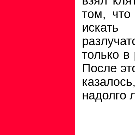
взял кля
том, что
искать
разлуча
только в 
После эт
казалось
надолго 