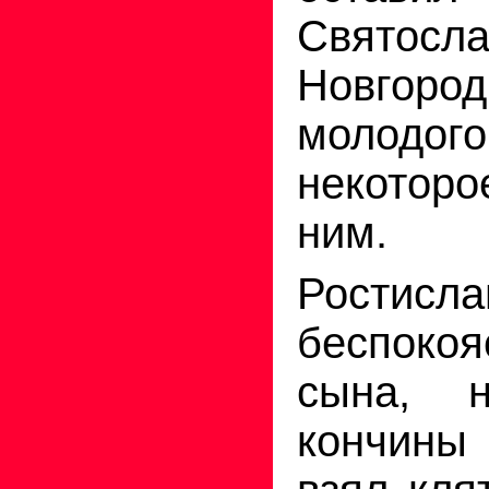
Святос
Новгород
молодог
некоторо
ним.
Ростис
беспоко
сына, н
кончины