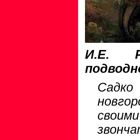
И.Е. 
подводно
Сад
новго
сво
звонч