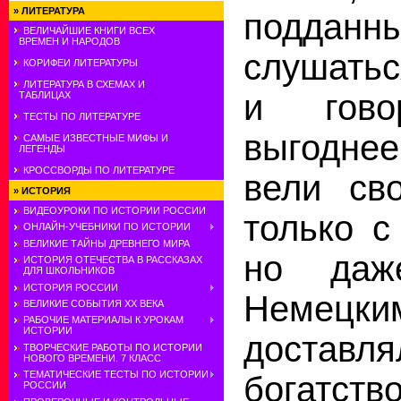
»
ЛИТЕРАТУРА
подданн
ВЕЛИЧАЙШИЕ КНИГИ ВСЕХ
ВРЕМЕН И НАРОДОВ
слушатьс
КОРИФЕИ ЛИТЕРАТУРЫ
ЛИТЕРАТУРА В СХЕМАХ И
и гово
ТАБЛИЦАХ
ТЕСТЫ ПО ЛИТЕРАТУРЕ
выгоднее
САМЫЕ ИЗВЕСТНЫЕ МИФЫ И
ЛЕГЕНДЫ
КРОССВОРДЫ ПО ЛИТЕРАТУРЕ
вели св
»
ИСТОРИЯ
ВИДЕОУРОКИ ПО ИСТОРИИ РОССИИ
только с
ОНЛАЙН-УЧЕБНИКИ ПО ИСТОРИИ
ВЕЛИКИЕ ТАЙНЫ ДРЕВНЕГО МИРА
но да
ИСТОРИЯ ОТЕЧЕСТВА В РАССКАЗАХ
ДЛЯ ШКОЛЬНИКОВ
ИСТОРИЯ РОССИИ
Немецким
ВЕЛИКИЕ СОБЫТИЯ ХХ ВЕКА
РАБОЧИЕ МАТЕРИАЛЫ К УРОКАМ
ИСТОРИИ
доставл
ТВОРЧЕСКИЕ РАБОТЫ ПО ИСТОРИИ
НОВОГО ВРЕМЕНИ. 7 КЛАСС
ТЕМАТИЧЕСКИЕ ТЕСТЫ ПО ИСТОРИИ
богатств
РОССИИ