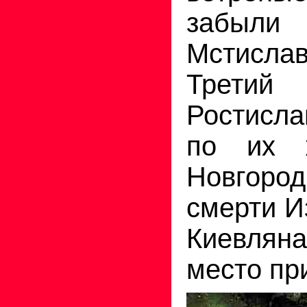
забы
Мстисла
Третий
Ростисла
по их 
Новгород
смерти И
Киевлян
место пр