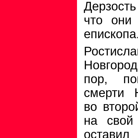
Дерзость
что они
епископа
Ростисл
Новгоро
пор, по
смерти 
во второ
на свой
остав