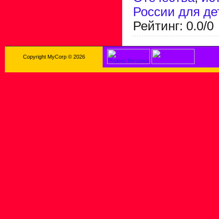
России для де
Рейтинг
:
0.0
/
0
Copyright MyCorp © 2026