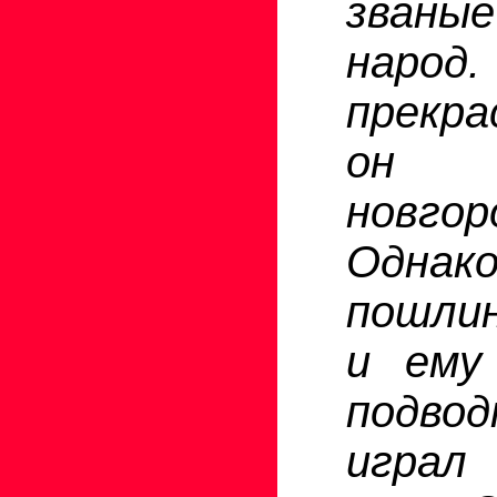
званы
наро
прекра
он 
новго
Однако
пошли
и ему
подво
играл