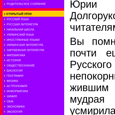
Юрии 
РОДИТЕЛЬСКОЕ СОБРАНИЕ
Долгору
»
ОТКРЫТЫЙ УРОК
РУССКИЙ ЯЗЫК
читателя
РУССКАЯ ЛИТЕРАТУРА
НАЧАЛЬНАЯ ШКОЛА
УКРАИНСКИЙ ЯЗЫК
Вы помн
ИНОСТРАННЫЕ ЯЗЫКИ
УКРАИНСКАЯ ЛИТЕРАТУРА
почти е
ЗАРУБЕЖНАЯ ЛИТЕРАТУРА
МАТЕМАТИКА
ИСТОРИЯ
Русского
ОБЩЕСТВОЗНАНИЕ
БИОЛОГИЯ
непокор
ГЕОГРАФИЯ
ФИЗИКА
жившим 
АСТРОНОМИЯ
ИНФОРМАТИКА
мудра
ХИМИЯ
ОБЖ
ЭКОНОМИКА
усмири
ЭКОЛОГИЯ