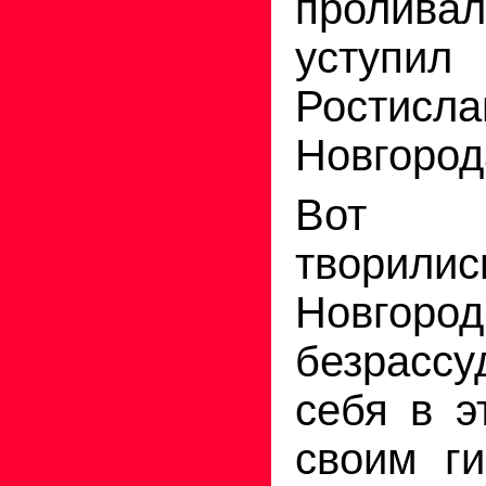
пролива
уступ
Ростисл
Новгород
Вот к
твори
Новгоро
безрасс
себя в э
своим г