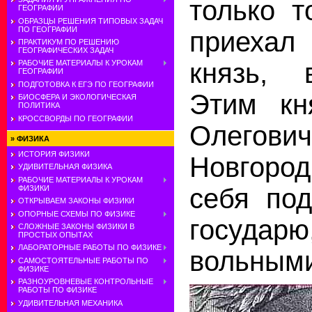
только т
ГЕОГРАФИИ
ОБРАЗЦЫ РЕШЕНИЯ ТИПОВЫХ ЗАДАЧ
ПО ГЕОГРАФИИ
приехал
ПРАКТИКУМ ПО РЕШЕНИЮ
ГЕОГРАФИЧЕСКИХ ЗАДАЧ
князь, 
РАБОЧИЕ МАТЕРИАЛЫ К УРОКАМ
ГЕОГРАФИИ
ПОДГОТОВКА К ЕГЭ ПО ГЕОГРАФИИ
Этим кн
БИОСФЕРА И ЭКОЛОГИЧЕСКАЯ
ПОЛИТИКА
КРОССВОРДЫ ПО ГЕОГРАФИИ
Олегови
»
ФИЗИКА
ИСТОРИЯ ФИЗИКИ
Новгоро
УДИВИТЕЛЬНАЯ ФИЗИКА
РАБОЧИЕ МАТЕРИАЛЫ К УРОКАМ
себя по
ФИЗИКИ
ОТКРЫВАЕМ ЗАКОНЫ ФИЗИКИ
ОПОРНЫЕ СХЕМЫ ПО ФИЗИКЕ
государ
СЛОЖНЫЕ ЗАКОНЫ ФИЗИКИ В
ПРОСТЫХ ОПЫТАХ
ЛАБОРАТОРНЫЕ РАБОТЫ ПО ФИЗИКЕ
вольным
САМОСТОЯТЕЛЬНЫЕ РАБОТЫ ПО
ФИЗИКЕ
РАЗНОУРОВНЕВЫЕ КОНТРОЛЬНЫЕ
РАБОТЫ ПО ФИЗИКЕ
УДИВИТЕЛЬНАЯ МЕХАНИКА