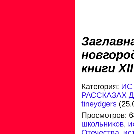
Загла
новгор
книги XII
Категория
:
ИС
РАССКАЗАХ 
tineydgers
(25.
Просмотров
:
6
школьников
,
и
Отечества
,
ис