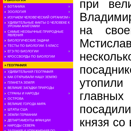
при вел
»
БИОЛОГИЯ
БОТАНИКА
ЗООЛОГИЯ
Владими
ИЗУЧАЕМ ЧЕЛОВЕЧЕСКИЙ ОРГАНИЗМ
УДИВИТЕЛЬНЫЕ ФАКТЫ О ЧЕЛОВЕКЕ К
на свое
УРОКАМ АНАТОМИИ
САМЫЕ НЕОБЫЧНЫЕ ПРИРОДНЫЕ
ЯВЛЕНИЯ
Мстислав
БИОЛОГИЧЕСКИЕ ЗАДАЧИ
ТЕСТЫ ПО БИОЛОГИИ. 5 КЛАСС
ЕГЭ ПО БИОЛОГИИ
нескол
КРОССВОРДЫ ПО БИОЛОГИИ
посадник
»
ГЕОГРАФИЯ
УДИВИТЕЛЬНАЯ ГЕОГРАФИЯ
КАК ОТКРЫВАЛИ НАШУ ЗЕМЛЮ
утопили
ПЛАНЕТА ЗЕМЛЯ
ВЕЛИКИЕ ЗАГАДКИ ПРИРОДЫ
главных 
СТРАНЫ И НАРОДЫ
ОСТРОВА
ВЕЛИКИЕ ГОРОДА МИРА
посадил
ШТАТЫ США
ЗЕМЛИ ГЕРМАНИИ
князя со
ДЕПАРТАМЕНТЫ ФРАНЦИИ
НАРОДЫ СЕВЕРА
ЗАДАНИЯ И УПРАЖНЕНИЯ ПО