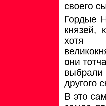
своего с
Гордые 
князей, 
хотя
великок
они тотч
выбрали
другого 
В это са