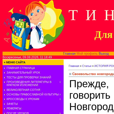
Т И 
Для 
Главная
Мой профиль
Выход
В
Воскресенье, 09.08.2026, 11:18:49
»
МЕНЮ САЙТА
Главная
»
Статьи
»
ИСТОРИЯ РОС
ГЛАВНАЯ СТРАНИЦА
ЗАНИМАТЕЛЬНЫЙ УРОК
Своевольство новгородце
ТЕСТЫ ДЛЯ ПРОВЕРКИ ЗНАНИЙ
Прежд
ПРОИЗВЕДЕНИЯ ЛИТЕРАТУРЫ В
КРАТКОМ ИЗЛОЖЕНИИ
ВЕЛИКОЛЕПНАЯ СОТНЯ
говорит
ОСНОВЫ ПРАВОСЛАВНОЙ КУЛЬТУРЫ
КРОССВОДЫ К УРОКАМ
Новгород
ЗАЧЕТЫ
РЕФЕРАТЫ
ПОСЛЕ УРОКОВ