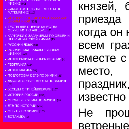
САМОСТОЯТЕЛЬНЫЕ РАБОТЫ ПО
князей,
ФИЗИКЕ
[60]
САМОСТОЯТЕЛЬНЫЕ РАБОТЫ ПО
МАТЕМАТИКЕ
[110]
приезда
ИСТОРИЯ РОССИИ В РАССКАЗАХ ДЛЯ
ШКОЛЬНИКОВ
[132]
ТЕСТЫ ДЛЯ ОЦЕНКИ КАЧЕСТВА
когда он 
ОБУЧЕНИЯ ПО АЛГЕБРЕ
[17]
КАРТОЧКИ С ЗАДАНИЯМИ ПО ОБЩЕЙ И
НЕОРГАНИЧЕСКОЙ ХИМИИ
[15]
всем гр
РУССКИЙ ЯЗЫК
[51]
РАБОЧИЕ МАТЕРИАЛЫ К УРОКАМ
вместе с
ФИЗИКИ
[125]
ИНФОГРАФИКА ОБ ОБРАЗОВАНИИ
[4]
ГЕОГРАФИЯ
[134]
место
ИНФОРМАТИКА
[52]
ПОДГОТОВКА К ЕГЭ ПО ХИМИИ
[21]
праздни
ЛАБОРАТОРНЫЕ РАБОТЫ ПО ФИЗИКЕ
[29]
БЕСЕДЫ С ТИНЕЙДЖЕРАМИ
[167]
известно
ИСТОРИЯ РОССИИ
[105]
ОПОРНЫЕ СХЕМЫ ПО ФИЗИКЕ
[49]
ЕГЭ ПО ИСТОРИИ
[212]
Не про
ОПЫТЫ ПО ХИМИИ
[103]
БОТАНИКА
[14]
ветрен