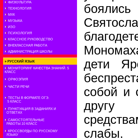
ФИЗКУЛЬТУРА
боялис
ТЕХНОЛОГИЯ
МХК
Святосла
МУЗЫКА
ИЗО
благоде
ПСИХОЛОГИЯ
КЛАССНОЕ РУКОВОДСТВО
ВНЕКЛАССНАЯ РАБОТА
Мономах
АДМИНИСТРАЦИЯ ШКОЛЫ
дети Яр
»
РУССКИЙ ЯЗЫК
МОНИТОРИНГ КАЧЕСТВА ЗНАНИЙ. 5
КЛАСС
беспрес
ОРФОЭПИЯ
ЧАСТИ РЕЧИ
собой и 
ТЕСТЫ В ФОРМАТЕ ОГЭ.
другу 
5 КЛАСС
ПУНКТУАЦИЯ В ЗАДАНИЯХ И
ОТВЕТАХ
средств
САМОСТОЯТЕЛЬНЫЕ
РАБОТЫ.10 КЛАСС
слабы
КРОССВОРДЫ ПО РУССКОМУ
ЯЗЫКУ