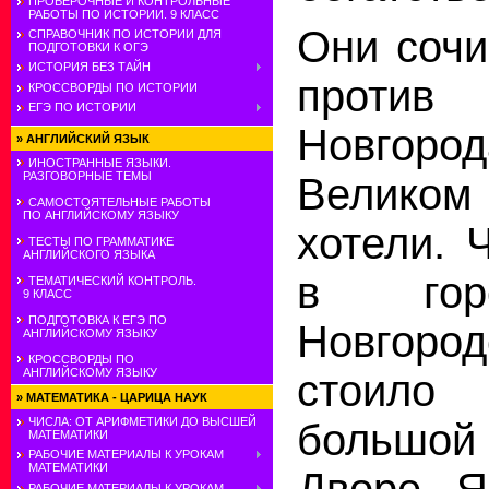
ПРОВЕРОЧНЫЕ И КОНТРОЛЬНЫЕ
РАБОТЫ ПО ИСТОРИИ. 9 КЛАСС
Они сочи
СПРАВОЧНИК ПО ИСТОРИИ ДЛЯ
ПОДГОТОВКИ К ОГЭ
ИСТОРИЯ БЕЗ ТАЙН
против
КРОССВОРДЫ ПО ИСТОРИИ
ЕГЭ ПО ИСТОРИИ
Новгород
»
АНГЛИЙСКИЙ ЯЗЫК
ИНОСТРАННЫЕ ЯЗЫКИ.
РАЗГОВОРНЫЕ ТЕМЫ
Великом
САМОСТОЯТЕЛЬНЫЕ РАБОТЫ
ПО АНГЛИЙСКОМУ ЯЗЫКУ
хотели. 
ТЕСТЫ ПО ГРАММАТИКЕ
АНГЛИЙСКОГО ЯЗЫКА
в гор
ТЕМАТИЧЕСКИЙ КОНТРОЛЬ.
9 КЛАСС
ПОДГОТОВКА К ЕГЭ ПО
Новгород
АНГЛИЙСКОМУ ЯЗЫКУ
КРОССВОРДЫ ПО
АНГЛИЙСКОМУ ЯЗЫКУ
стоило
»
МАТЕМАТИКА - ЦАРИЦА НАУК
ЧИСЛА: ОТ АРИФМЕТИКИ ДО ВЫСШЕЙ
большой 
МАТЕМАТИКИ
РАБОЧИЕ МАТЕРИАЛЫ К УРОКАМ
МАТЕМАТИКИ
Дворе Я
РАБОЧИЕ МАТЕРИАЛЫ К УРОКАМ