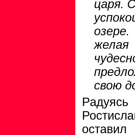
царя. 
успоко
озере
желая
чуде
предл
свою д
Радуясь
Ростисл
оставил