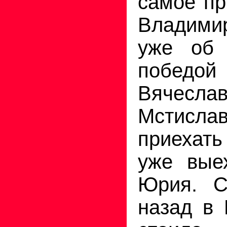
самое п
Владими
уже об 
победой
Вячесл
Мстисл
приехат
уже вые
Юрия. С
назад в 