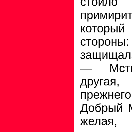
стоило
примир
который
стороны
защищала
— Мстис
другая,
прежне
Добрый 
желая