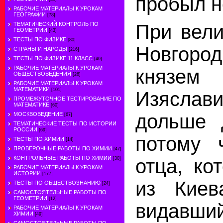
пробыл н
РАБОЧИЕ МАТЕРИАЛЫ К УРОКАМ
ГЕОГРАФИИ
[78]
При вели
ТЕМАТИЧЕСКИЙ КОНТРОЛЬ ПО
ГЕОМЕТРИИ
[43]
ТЕСТЫ ПО ФИЗИКЕ
[80]
Новгоро
СТРАНЫ И НАРОДЫ
[216]
ТЕСТЫ ПО ФИЗИКЕ 11 КЛАСС
[40]
РАБОЧИЕ МАТЕРИАЛЫ К УРОКАМ
князем 
ОБЩЕСТВОВЕДЕНИЯ
[26]
РАБОЧИЕ МАТЕРИАЛЫ К УРОКАМ
МАТЕМАТИКИ
[101]
Изяслав
ПРОМЕЖУТОЧНОЕ ТЕСТИРОВАНИЕ ПО
МАТЕМАТИКЕ
[60]
дольше 
МОСКВОВЕДЕНИЕ
[67]
ТЕМАТИЧЕСКИЕ ТЕСТЫ ПО ИСТОРИИ
РОССИИ
[69]
потому 
ТЕСТЫ ПО ХИМИИ
[14]
ПРОВЕРОЧНЫЕ РАБОТЫ ПО ХИМИИ
[47]
КОНТРОЛЬНЫЕ РАБОТЫ ПО ХИМИИ
отца, ко
[30]
РАБОЧИЕ МАТЕРИАЛЫ К УРОКАМ
ИСТОРИИ
[177]
из Киев
ТЕСТЫ ПО ОБЩЕСТВОЗНАНИЮ
[24]
САМОСТОЯТЕЛЬНЫЕ РАБОТЫ ПО
ГЕОМЕТРИИ
[12]
видавш
РАБОЧИЕ МАТЕРИАЛЫ К УРОКАМ
ХИМИИ
[49]