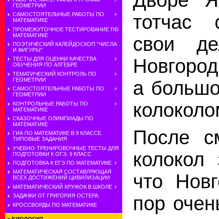
ГЕОМЕТРИИ
тотчас 
САМОСТОЯТЕЛЬНЫЕ РАБОТЫ ПО
МАТЕМАТИКЕ
ПРОМЕЖУТОЧНОЕ ТЕСТИРОВАНИЕ ПО
МАТЕМАТИКЕ
свои де
ПОЭТИЧЕСКИЙ КАЛЕЙДОСКОП "ЧИСЛА
И ФИГУРЫ"
Новгород
ТЕСТЫ ДЛЯ ОЦЕНКИ КАЧЕСТВА
ОБУЧЕНИЯ ПО АЛГЕБРЕ
ТЕМАТИЧЕСКИЙ КОНТРОЛЬ ПО
ГЕОМЕТРИИ
а больш
САМОСТОЯТЕЛЬНЫЕ РАБОТЫ ПО
ГЕОМЕТРИИ
колоколо
КОНТРОЛЬНЫЕ РАБОТЫ ПО
МАТЕМАТИКЕ
СКАЗОЧНЫЕ ОЛИМПИАДЫ ПО
МАТЕМАТИКЕ
После с
ГИА ПО МАТЕМАТИКЕ В 9 КЛАССЕ.
ТИПОВЫЕ ЗАДАНИЯ
УЧЕБНО-ТРЕНИРОВОЧНЫЕ ТЕСТЫ ДЛЯ
колокол 
ПОДГОТОВКИ К ОГЭ. 9 КЛАСС
ПОДГОТОВКА К ЕГЭ ПО МАТЕМАТИКЕ
МАТЕМАТИЧЕСКАЯ СОСТАВЛЯЮЩАЯ
что Нов
ВСЕХ ДОСТИЖЕНИЙ ЦИВИЛИЗАЦИИ
МАТЕМАТИЧЕСКИЙ КРУЖОК В ШКОЛЕ
пор очен
ЗАДАЧКИ ОТ ГРИГОРИЯ ОСТЕРА
КРОССВОРДЫ ПО МАТЕМАТИКЕ