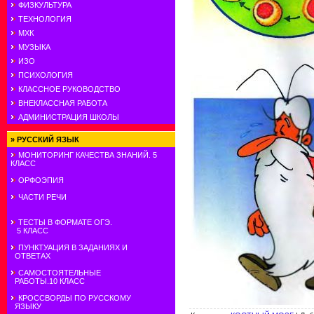
ФИЗКУЛЬТУРА
ТЕХНОЛОГИЯ
МХК
МУЗЫКА
ИЗО
ПСИХОЛОГИЯ
КЛАССНОЕ РУКОВОДСТВО
ВНЕКЛАССНАЯ РАБОТА
АДМИНИСТРАЦИЯ ШКОЛЫ
»
РУССКИЙ ЯЗЫК
МОНИТОРИНГ КАЧЕСТВА ЗНАНИЙ. 5
КЛАСС
ОРФОЭПИЯ
ЧАСТИ РЕЧИ
ТЕСТЫ В ФОРМАТЕ ОГЭ.
5 КЛАСС
ПУНКТУАЦИЯ В ЗАДАНИЯХ И
ОТВЕТАХ
САМОСТОЯТЕЛЬНЫЕ
РАБОТЫ.10 КЛАСС
КРОССВОРДЫ ПО РУССКОМУ
ЯЗЫКУ