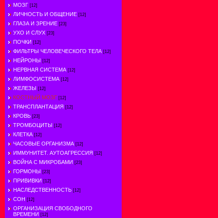
МОЗГ
[12]
ЛИЧНОСТЬ И ОБЩЕНИЕ
[12]
ГЛАЗА И ЗРЕНИЕ
[23]
УХО И СЛУХ
[23]
ПОЧКИ
[12]
ФИЛЬТРЫ ЧЕЛОВЕЧЕСКОГО ТЕЛА
[12]
НЕЙРОНЫ
[12]
НЕРВНАЯ СИСТЕМА
[12]
ЛИМФОСИСТЕМА
[12]
ЖЕЛЕЗЫ
[12]
КОСТНЫЙ МОЗГ
[12]
ТРАНСПЛАНТАЦИЯ
[12]
КРОВЬ
[23]
ТРОМБОЦИТЫ
[12]
КЛЕТКА
[12]
ЧАСОВЫЕ ОРГАНИЗМА
[12]
ИММУНИТЕТ. АУТОАГРЕССИЯ
[12]
ВОЙНА С МИКРОБАМИ
[23]
ГОРМОНЫ
[23]
ПРИВИВКИ
[12]
НАСЛЕДСТВЕННОСТЬ
[12]
СОН
[12]
ОРГАНИЗАЦИЯ СВОБОДНОГО
ВРЕМЕНИ
[12]