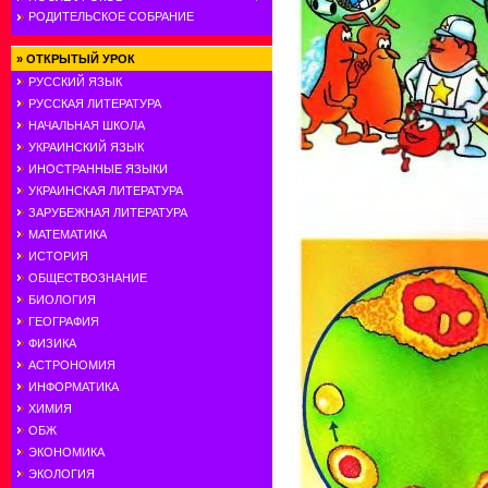
РОДИТЕЛЬСКОЕ СОБРАНИЕ
»
ОТКРЫТЫЙ УРОК
РУССКИЙ ЯЗЫК
РУССКАЯ ЛИТЕРАТУРА
НАЧАЛЬНАЯ ШКОЛА
УКРАИНСКИЙ ЯЗЫК
ИНОСТРАННЫЕ ЯЗЫКИ
УКРАИНСКАЯ ЛИТЕРАТУРА
ЗАРУБЕЖНАЯ ЛИТЕРАТУРА
МАТЕМАТИКА
ИСТОРИЯ
ОБЩЕСТВОЗНАНИЕ
БИОЛОГИЯ
ГЕОГРАФИЯ
ФИЗИКА
АСТРОНОМИЯ
ИНФОРМАТИКА
ХИМИЯ
ОБЖ
ЭКОНОМИКА
ЭКОЛОГИЯ