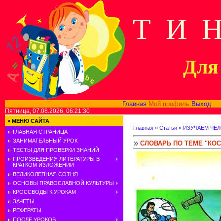
Т И 
Для 
Главная
Мой профиль
Выход
В
Пятница, 07.08.2026, 06:21:30
»
МЕНЮ САЙТА
Главная
»
Статьи
»
ИЗУЧАЕМ ЧЕ
ГЛАВНАЯ СТРАНИЦА
ЗАНИМАТЕЛЬНЫЙ УРОК
СЛОВАРЬ ПО ТЕМЕ "КО
ТЕСТЫ ДЛЯ ПРОВЕРКИ ЗНАНИЙ
ПРОИЗВЕДЕНИЯ ЛИТЕРАТУРЫ В
КРАТКОМ ИЗЛОЖЕНИИ
ВЕЛИКОЛЕПНАЯ СОТНЯ
ОСНОВЫ ПРАВОСЛАВНОЙ КУЛЬТУРЫ
КРОССВОДЫ К УРОКАМ
ЗАЧЕТЫ
РЕФЕРАТЫ
ПОСЛЕ УРОКОВ