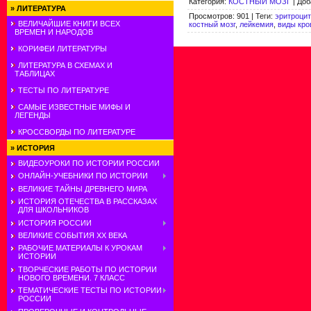
Категория
:
КОСТНЫЙ МОЗГ
|
Доб
»
ЛИТЕРАТУРА
Просмотров
:
901
|
Теги
:
эритроци
ВЕЛИЧАЙШИЕ КНИГИ ВСЕХ
костный мозг
,
лейкемия
,
виды кро
ВРЕМЕН И НАРОДОВ
КОРИФЕИ ЛИТЕРАТУРЫ
ЛИТЕРАТУРА В СХЕМАХ И
ТАБЛИЦАХ
ТЕСТЫ ПО ЛИТЕРАТУРЕ
САМЫЕ ИЗВЕСТНЫЕ МИФЫ И
ЛЕГЕНДЫ
КРОССВОРДЫ ПО ЛИТЕРАТУРЕ
»
ИСТОРИЯ
ВИДЕОУРОКИ ПО ИСТОРИИ РОССИИ
ОНЛАЙН-УЧЕБНИКИ ПО ИСТОРИИ
ВЕЛИКИЕ ТАЙНЫ ДРЕВНЕГО МИРА
ИСТОРИЯ ОТЕЧЕСТВА В РАССКАЗАХ
ДЛЯ ШКОЛЬНИКОВ
ИСТОРИЯ РОССИИ
ВЕЛИКИЕ СОБЫТИЯ ХХ ВЕКА
РАБОЧИЕ МАТЕРИАЛЫ К УРОКАМ
ИСТОРИИ
ТВОРЧЕСКИЕ РАБОТЫ ПО ИСТОРИИ
НОВОГО ВРЕМЕНИ. 7 КЛАСС
ТЕМАТИЧЕСКИЕ ТЕСТЫ ПО ИСТОРИИ
РОССИИ