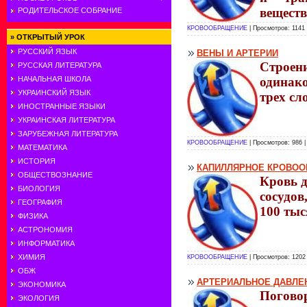
веществ
РОДИТЕЛЬСКОЕ СОБРАНИЕ
КРОВООБРАЩЕНИЕ
| Просмотров: 1141
»
ОТКРЫТЫЙ УРОК
РУССКИЙ ЯЗЫК
ВЕНЫ И АРТЕРИИ
Строени
РУССКАЯ ЛИТЕРАТУРА
НАЧАЛЬНАЯ ШКОЛА
одинако
УКРАИНСКИЙ ЯЗЫК
трех сл
ИНОСТРАННЫЕ ЯЗЫКИ
УКРАИНСКАЯ ЛИТЕРАТУРА
ЗАРУБЕЖНАЯ ЛИТЕРАТУРА
КРОВООБРАЩЕНИЕ
| Просмотров: 986 
МАТЕМАТИКА
ИСТОРИЯ
КАПИЛЛЯРНОЕ КРОВО
ОБЩЕСТВОЗНАНИЕ
Кровь д
БИОЛОГИЯ
сосудов
ГЕОГРАФИЯ
100 тыс
ФИЗИКА
АСТРОНОМИЯ
ИНФОРМАТИКА
ХИМИЯ
КРОВООБРАЩЕНИЕ
| Просмотров: 1202
ОБЖ
АРТЕРИАЛЬНОЕ ДАВЛЕ
ЭКОНОМИКА
Поговор
ЭКОЛОГИЯ