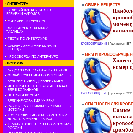
»
ЛИТЕРАТУРА
ОБМЕН ВЕЩЕСТВ
Наиб
ВЕЛИЧАЙШИЕ КНИГИ ВСЕХ
ВРЕМЕН И НАРОДОВ
кровоо
КОРИФЕИ ЛИТЕРАТУРЫ
момент
ЛИТЕРАТУРА В СХЕМАХ И
капилл
ТАБЛИЦАХ
ТЕСТЫ ПО ЛИТЕРАТУРЕ
КРОВООБРАЩЕНИЕ
| Просмотров: 887 
САМЫЕ ИЗВЕСТНЫЕ МИФЫ И
ЛЕГЕНДЫ
ВРАГИ КРОВООБРАЩЕН
КРОССВОРДЫ ПО ЛИТЕРАТУРЕ
Холесте
»
ИСТОРИЯ
номер о
ВИДЕОУРОКИ ПО ИСТОРИИ РОССИИ
ОНЛАЙН-УЧЕБНИКИ ПО ИСТОРИИ
ВЕЛИКИЕ ТАЙНЫ ДРЕВНЕГО МИРА
ИСТОРИЯ ОТЕЧЕСТВА В РАССКАЗАХ
ДЛЯ ШКОЛЬНИКОВ
КРОВООБРАЩЕНИЕ
| Просмотров: 2035
ИСТОРИЯ РОССИИ
ВЕЛИКИЕ СОБЫТИЯ ХХ ВЕКА
ОПАСНОСТИ ДЛЯ КРОВ
РАБОЧИЕ МАТЕРИАЛЫ К УРОКАМ
Самые 
ИСТОРИИ
ТВОРЧЕСКИЕ РАБОТЫ ПО ИСТОРИИ
вызы
НОВОГО ВРЕМЕНИ. 7 КЛАСС
кровооб
ТЕМАТИЧЕСКИЕ ТЕСТЫ ПО ИСТОРИИ
РОССИИ
тромбоз