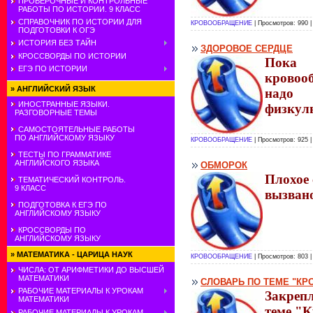
ПРОВЕРОЧНЫЕ И КОНТРОЛЬНЫЕ
РАБОТЫ ПО ИСТОРИИ. 9 КЛАСС
СПРАВОЧНИК ПО ИСТОРИИ ДЛЯ
КРОВООБРАЩЕНИЕ
| Просмотров: 990 
ПОДГОТОВКИ К ОГЭ
ИСТОРИЯ БЕЗ ТАЙН
ЗДОРОВОЕ СЕРДЦЕ
КРОССВОРДЫ ПО ИСТОРИИ
Пока
ЕГЭ ПО ИСТОРИИ
кровоо
»
АНГЛИЙСКИЙ ЯЗЫК
надо 
ИНОСТРАННЫЕ ЯЗЫКИ.
физкул
РАЗГОВОРНЫЕ ТЕМЫ
САМОСТОЯТЕЛЬНЫЕ РАБОТЫ
ПО АНГЛИЙСКОМУ ЯЗЫКУ
КРОВООБРАЩЕНИЕ
| Просмотров: 925 
ТЕСТЫ ПО ГРАММАТИКЕ
АНГЛИЙСКОГО ЯЗЫКА
ОБМОРОК
Плохое 
ТЕМАТИЧЕСКИЙ КОНТРОЛЬ.
9 КЛАСС
вызвано
ПОДГОТОВКА К ЕГЭ ПО
АНГЛИЙСКОМУ ЯЗЫКУ
КРОССВОРДЫ ПО
АНГЛИЙСКОМУ ЯЗЫКУ
»
МАТЕМАТИКА - ЦАРИЦА НАУК
КРОВООБРАЩЕНИЕ
| Просмотров: 803 
ЧИСЛА: ОТ АРИФМЕТИКИ ДО ВЫСШЕЙ
МАТЕМАТИКИ
СЛОВАРЬ ПО ТЕМЕ "К
РАБОЧИЕ МАТЕРИАЛЫ К УРОКАМ
Закрепл
МАТЕМАТИКИ
теме "
РАБОЧИЕ МАТЕРИАЛЫ К УРОКАМ