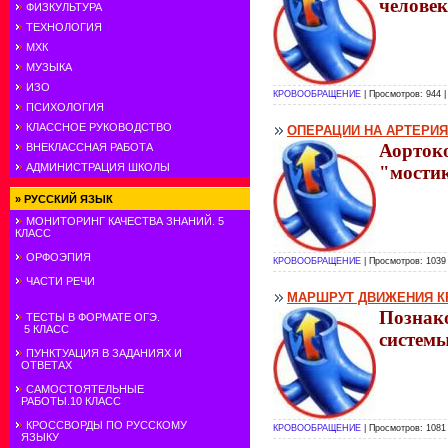
человек
ФИЗКУЛЬТУРА
ТЕХНОЛОГИЯ
МХК
МУЗЫКА
ИЗО
КРОВООБРАЩЕНИЕ
| Просмотров: 944 
ПСИХОЛОГИЯ
КЛАССНОЕ РУКОВОДСТВО
ОПЕРАЦИИ НА АРТЕРИ
Аорток
ВНЕКЛАССНАЯ РАБОТА
АДМИНИСТРАЦИЯ ШКОЛЫ
"мостик
»
РУССКИЙ ЯЗЫК
МОНИТОРИНГ КАЧЕСТВА ЗНАНИЙ. 5
КЛАСС
ОРФОЭПИЯ
КРОВООБРАЩЕНИЕ
| Просмотров: 1039
ЧАСТИ РЕЧИ
МАРШРУТ ДВИЖЕНИЯ К
Познако
ТЕСТЫ В ФОРМАТЕ ОГЭ.
5 КЛАСС
систем
ПУНКТУАЦИЯ В ЗАДАНИЯХ И
ОТВЕТАХ
САМОСТОЯТЕЛЬНЫЕ
РАБОТЫ.10 КЛАСС
КРОССВОРДЫ ПО РУССКОМУ
КРОВООБРАЩЕНИЕ
| Просмотров: 1081
ЯЗЫКУ