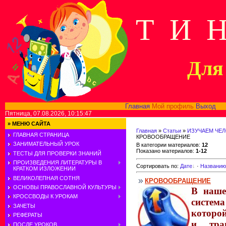
Т И 
Для 
Главная
Мой профиль
Выход
В
Пятница, 07.08.2026, 10:15:47
»
МЕНЮ САЙТА
Главная
»
Статьи
»
ИЗУЧАЕМ ЧЕ
ГЛАВНАЯ СТРАНИЦА
КРОВООБРАЩЕНИЕ
ЗАНИМАТЕЛЬНЫЙ УРОК
В категории материалов
:
12
Показано материалов
:
1-12
ТЕСТЫ ДЛЯ ПРОВЕРКИ ЗНАНИЙ
ПРОИЗВЕДЕНИЯ ЛИТЕРАТУРЫ В
Сортировать по
:
Дате
·
Названию
КРАТКОМ ИЗЛОЖЕНИИ
ВЕЛИКОЛЕПНАЯ СОТНЯ
КРОВООБРАЩЕНИЕ
ОСНОВЫ ПРАВОСЛАВНОЙ КУЛЬТУРЫ
В наше
КРОССВОДЫ К УРОКАМ
систем
ЗАЧЕТЫ
которо
РЕФЕРАТЫ
и тран
ПОСЛЕ УРОКОВ