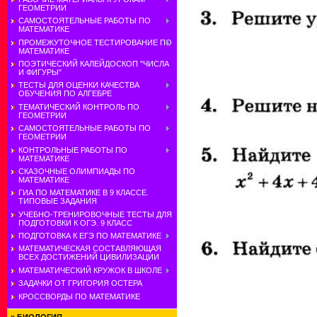
ГЕОМЕТРИИ
САМОСТОЯТЕЛЬНЫЕ РАБОТЫ ПО
МАТЕМАТИКЕ
ПРОМЕЖУТОЧНОЕ ТЕСТИРОВАНИЕ ПО
МАТЕМАТИКЕ
ПОЭТИЧЕСКИЙ КАЛЕЙДОСКОП "ЧИСЛА
И ФИГУРЫ"
ТЕСТЫ ДЛЯ ОЦЕНКИ КАЧЕСТВА
ОБУЧЕНИЯ ПО АЛГЕБРЕ
ТЕМАТИЧЕСКИЙ КОНТРОЛЬ ПО
ГЕОМЕТРИИ
САМОСТОЯТЕЛЬНЫЕ РАБОТЫ ПО
ГЕОМЕТРИИ
КОНТРОЛЬНЫЕ РАБОТЫ ПО
МАТЕМАТИКЕ
СКАЗОЧНЫЕ ОЛИМПИАДЫ ПО
МАТЕМАТИКЕ
ГИА ПО МАТЕМАТИКЕ В 9 КЛАССЕ.
ТИПОВЫЕ ЗАДАНИЯ
УЧЕБНО-ТРЕНИРОВОЧНЫЕ ТЕСТЫ ДЛЯ
ПОДГОТОВКИ К ОГЭ. 9 КЛАСС
ПОДГОТОВКА К ЕГЭ ПО МАТЕМАТИКЕ
МАТЕМАТИЧЕСКАЯ СОСТАВЛЯЮЩАЯ
ВСЕХ ДОСТИЖЕНИЙ ЦИВИЛИЗАЦИИ
МАТЕМАТИЧЕСКИЙ КРУЖОК В ШКОЛЕ
ЗАДАЧКИ ОТ ГРИГОРИЯ ОСТЕРА
КРОССВОРДЫ ПО МАТЕМАТИКЕ