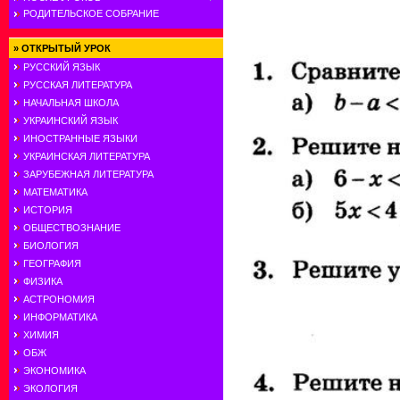
РОДИТЕЛЬСКОЕ СОБРАНИЕ
»
ОТКРЫТЫЙ УРОК
РУССКИЙ ЯЗЫК
РУССКАЯ ЛИТЕРАТУРА
НАЧАЛЬНАЯ ШКОЛА
УКРАИНСКИЙ ЯЗЫК
ИНОСТРАННЫЕ ЯЗЫКИ
УКРАИНСКАЯ ЛИТЕРАТУРА
ЗАРУБЕЖНАЯ ЛИТЕРАТУРА
МАТЕМАТИКА
ИСТОРИЯ
ОБЩЕСТВОЗНАНИЕ
БИОЛОГИЯ
ГЕОГРАФИЯ
ФИЗИКА
АСТРОНОМИЯ
ИНФОРМАТИКА
ХИМИЯ
ОБЖ
ЭКОНОМИКА
ЭКОЛОГИЯ