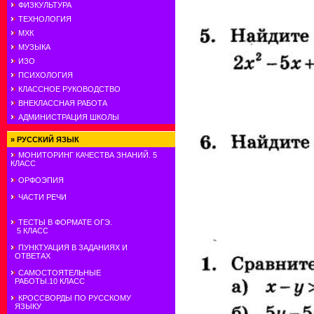
ФИЗКУЛЬТУРА
ТЕХНОЛОГИЯ
МХК
МУЗЫКА
ИЗО
ПСИХОЛОГИЯ
КЛАССНОЕ РУКОВОДСТВО
ВНЕКЛАССНАЯ РАБОТА
АДМИНИСТРАЦИЯ ШКОЛЫ
»
РУССКИЙ ЯЗЫК
МОНИТОРИНГ КАЧЕСТВА ЗНАНИЙ. 5
КЛАСС
ОРФОЭПИЯ
ЧАСТИ РЕЧИ
ТЕСТЫ В ФОРМАТЕ ОГЭ.
5 КЛАСС
ПУНКТУАЦИЯ В ЗАДАНИЯХ И
ОТВЕТАХ
САМОСТОЯТЕЛЬНЫЕ
РАБОТЫ.10 КЛАСС
КРОССВОРДЫ ПО РУССКОМУ
ЯЗЫКУ