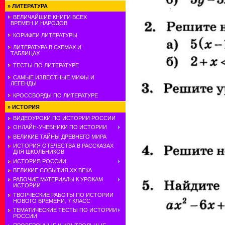
»
ЛИТЕРАТУРА
ВЕЛИЧАЙШИЕ КНИГИ ВСЕХ
ВРЕМЕН И НАРОДОВ
КОРИФЕИ ЛИТЕРАТУРЫ
ЛИТЕРАТУРА В СХЕМАХ И
ТАБЛИЦАХ
ТЕСТЫ ПО ЛИТЕРАТУРЕ
САМЫЕ ИЗВЕСТНЫЕ МИФЫ И
ЛЕГЕНДЫ
КРОССВОРДЫ ПО ЛИТЕРАТУРЕ
»
ИСТОРИЯ
ВИДЕОУРОКИ ПО ИСТОРИИ РОССИИ
ОНЛАЙН-УЧЕБНИКИ ПО ИСТОРИИ
ВЕЛИКИЕ ТАЙНЫ ДРЕВНЕГО МИРА
ИСТОРИЯ ОТЕЧЕСТВА В РАССКАЗАХ
ДЛЯ ШКОЛЬНИКОВ
ИСТОРИЯ РОССИИ
ВЕЛИКИЕ СОБЫТИЯ ХХ ВЕКА
РАБОЧИЕ МАТЕРИАЛЫ К УРОКАМ
ИСТОРИИ
ТВОРЧЕСКИЕ РАБОТЫ ПО ИСТОРИИ
НОВОГО ВРЕМЕНИ. 7 КЛАСС
ТЕМАТИЧЕСКИЕ ТЕСТЫ ПО ИСТОРИИ
РОССИИ