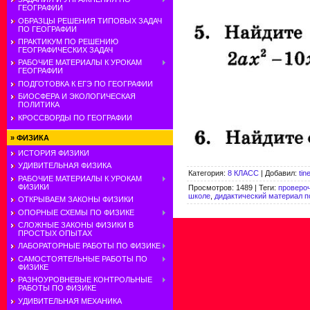
ГЕОГРАФИИ
ОБРАЗЦЫ РЕШЕНИЯ ТИПОВЫХ ЗАДАЧ
ПО ГЕОГРАФИИ
ПРАКТИКУМ ПО РЕШЕНИЮ
ГЕОГРАФИЧЕСКИХ ЗАДАЧ
РАБОЧИЕ МАТЕРИАЛЫ К УРОКАМ
ГЕОГРАФИИ
ПОДГОТОВКА К ЕГЭ ПО ГЕОГРАФИИ
БИОСФЕРА И ЭКОЛОГИЧЕСКАЯ
ПОЛИТИКА
КРОССВОРДЫ ПО ГЕОГРАФИИ
»
ФИЗИКА
ИСТОРИЯ ФИЗИКИ
УДИВИТЕЛЬНАЯ ФИЗИКА
Категория
:
8 КЛАСС
|
Добавил
:
tin
РАБОЧИЕ МАТЕРИАЛЫ К УРОКАМ
ФИЗИКИ
Просмотров
:
1489
|
Теги
:
провероч
школе
,
дидактический материал п
ОТКРЫВАЕМ ЗАКОНЫ ФИЗИКИ
ОПОРНЫЕ СХЕМЫ ПО ФИЗИКЕ
СЛОЖНЫЕ ЗАКОНЫ ФИЗИКИ В
ПРОСТЫХ ОПЫТАХ
ЛАБОРАТОРНЫЕ РАБОТЫ ПО ФИЗИКЕ
САМОСТОЯТЕЛЬНЫЕ РАБОТЫ ПО
ФИЗИКЕ
РАЗНОУРОВНЕВЫЕ КОНТРОЛЬНЫЕ
РАБОТЫ ПО ФИЗИКЕ
УДИВИТЕЛЬНАЯ МЕХАНИКА