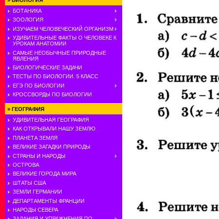
»
БИОЛОГИЯ
БОТАНИКА
ЗООЛОГИЯ
ИЗУЧАЕМ ЧЕЛОВЕЧЕСКИЙ ОРГАНИЗМ
УДИВИТЕЛЬНЫЕ ФАКТЫ О ЧЕЛОВЕКЕ К
УРОКАМ АНАТОМИИ
САМЫЕ НЕОБЫЧНЫЕ ПРИРОДНЫЕ
ЯВЛЕНИЯ
БИОЛОГИЧЕСКИЕ ЗАДАЧИ
ТЕСТЫ ПО БИОЛОГИИ. 5 КЛАСС
ЕГЭ ПО БИОЛОГИИ
КРОССВОРДЫ ПО БИОЛОГИИ
»
ГЕОГРАФИЯ
УДИВИТЕЛЬНАЯ ГЕОГРАФИЯ
КАК ОТКРЫВАЛИ НАШУ ЗЕМЛЮ
ПЛАНЕТА ЗЕМЛЯ
ВЕЛИКИЕ ЗАГАДКИ ПРИРОДЫ
СТРАНЫ И НАРОДЫ
ОСТРОВА
ВЕЛИКИЕ ГОРОДА МИРА
ШТАТЫ США
ЗЕМЛИ ГЕРМАНИИ
ДЕПАРТАМЕНТЫ ФРАНЦИИ
НАРОДЫ СЕВЕРА
ЗАДАНИЯ И УПРАЖНЕНИЯ ПО