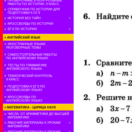
ПРОВЕРОЧНЫЕ И КОНТРОЛЬНЫЕ
РАБОТЫ ПО ИСТОРИИ. 9 КЛАСС
СПРАВОЧНИК ПО ИСТОРИИ ДЛЯ
ПОДГОТОВКИ К ОГЭ
ИСТОРИЯ БЕЗ ТАЙН
КРОССВОРДЫ ПО ИСТОРИИ
ЕГЭ ПО ИСТОРИИ
»
АНГЛИЙСКИЙ ЯЗЫК
ИНОСТРАННЫЕ ЯЗЫКИ.
РАЗГОВОРНЫЕ ТЕМЫ
САМОСТОЯТЕЛЬНЫЕ РАБОТЫ
ПО АНГЛИЙСКОМУ ЯЗЫКУ
ТЕСТЫ ПО ГРАММАТИКЕ
АНГЛИЙСКОГО ЯЗЫКА
ТЕМАТИЧЕСКИЙ КОНТРОЛЬ.
9 КЛАСС
ПОДГОТОВКА К ЕГЭ ПО
АНГЛИЙСКОМУ ЯЗЫКУ
КРОССВОРДЫ ПО
АНГЛИЙСКОМУ ЯЗЫКУ
»
МАТЕМАТИКА - ЦАРИЦА НАУК
ЧИСЛА: ОТ АРИФМЕТИКИ ДО ВЫСШЕЙ
МАТЕМАТИКИ
РАБОЧИЕ МАТЕРИАЛЫ К УРОКАМ
МАТЕМАТИКИ
РАБОЧИЕ МАТЕРИАЛЫ К УРОКАМ