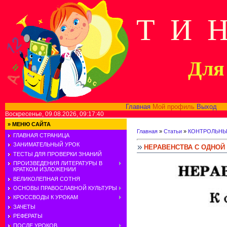
Т И 
Для 
Главная
Мой профиль
Выход
В
Воскресенье, 09.08.2026, 09:17:40
»
МЕНЮ САЙТА
Главная
»
Статьи
»
КОНТРОЛЬНЫ
ГЛАВНАЯ СТРАНИЦА
ЗАНИМАТЕЛЬНЫЙ УРОК
НЕРАВЕНСТВА С ОДНОЙ
ТЕСТЫ ДЛЯ ПРОВЕРКИ ЗНАНИЙ
ПРОИЗВЕДЕНИЯ ЛИТЕРАТУРЫ В
КРАТКОМ ИЗЛОЖЕНИИ
ВЕЛИКОЛЕПНАЯ СОТНЯ
ОСНОВЫ ПРАВОСЛАВНОЙ КУЛЬТУРЫ
КРОССВОДЫ К УРОКАМ
ЗАЧЕТЫ
РЕФЕРАТЫ
ПОСЛЕ УРОКОВ