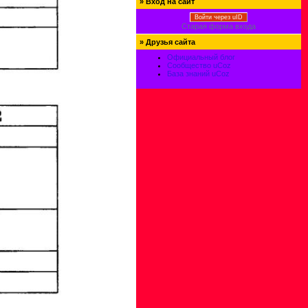
»
Вход на сайт
Войти через uID
Старая форма входа
»
Друзья сайта
Официальный блог
Сообщество uCoz
База знаний uCoz