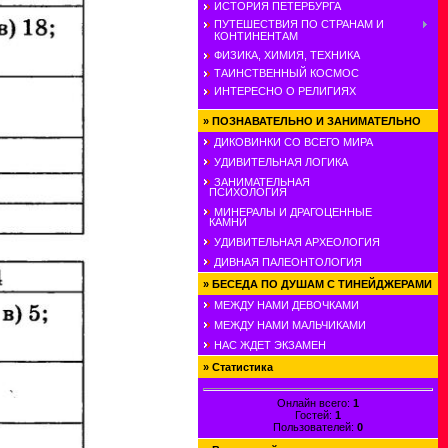
ИСТОРИЯ ПЕТЕРБУРГА
ПУТЕШЕСТВИЯ ПО СТРАНАМ И
КОНТИНЕНТАМ
ФИЗИКА, ХИМИЯ, ТЕХНИКА
ТАИНСТВЕННЫЙ КОСМОС
ИНТЕРЕСНО О РЕЛИГИЯХ
»
ПОЗНАВАТЕЛЬНО И ЗАНИМАТЕЛЬНО
ДИКОВИНКИ СО ВСЕГО МИРА
УДИВИТЕЛЬНАЯ ЛОГИКА
ЗАНИМАТЕЛЬНАЯ
ПСИХОЛОГИЯ
МИНЕРАЛЫ И ДРАГОЦЕННЫЕ
КАМНИ
УДИВИТЕЛЬНАЯ АРХЕОЛОГИЯ
ДИВНАЯ ПАЛЕОНТОЛОГИЯ
»
БЕСЕДА ПО ДУШАМ С ТИНЕЙДЖЕРАМИ
МЕЖДУ НАМИ ДЕВОЧКАМИ
МЕЖДУ НАМИ МАЛЬЧИКАМИ
НАС ЖДЕТ ЭКЗАМЕН
»
Статистика
Онлайн всего:
1
Гостей:
1
Пользователей:
0