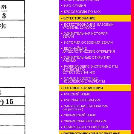
ИЗО-СТУДИЯ
КРОССВОРДЫ ПО МХК
»
ЕСТЕСТВОЗНАНИЕ
ЕСТЕСТВОЗНАНИЕ. БАЗОВЫЙ
УРОВЕНЬ. 10 КЛАСС
УДИВИТЕЛЬНАЯ ИСТОРИЯ
ЗЕМЛИ
ИСТОРИЯ ОСВОЕНИЯ ЗЕМЛИ
ВЕЛИЧАЙШИЕ
АРХЕОЛОГИЧЕСКИЕ ОТКРЫТИЯ
УДИВИТЕЛЬНЫЕ ОТКРЫТИЯ
УЧЕНЫХ
РАЗВИВАЮШИЕ ЭКСПЕРИМЕНТЫ
И ОПЫТЫ ПО
ЕСТЕСТВОЗНАНИЮ
САМЫЕ ИЗВЕСТНЫЕ
НОБЕЛЕВСКИЕ ЛАУРЕАТЫ
»
ГОТОВЫЕ СОЧИНЕНИЯ
РУССКИЙ ЯЗЫК
РУССКАЯ ЛИТЕРАТУРА
ЗАРУБЕЖНАЯ ЛИТЕРАТУРА
(на русск.яз.)
УКРАИНСКИЙ ЯЗЫК
УКРАИНСКАЯ ЛИТЕРАТУРА
ПРИКОЛЫ ИЗ СОЧИНЕНИЙ
»
ПАТРИОТИЧЕСКОЕ ВОСПИТАНИЕ