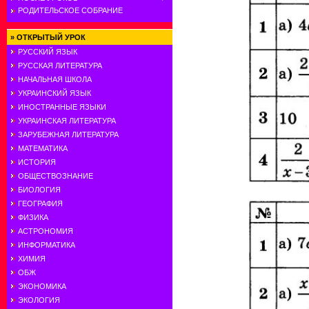
РОДИТЕЛЬСКОЕ СОБРАНИЕ
»
ОТКРЫТЫЙ УРОК
РУССКИЙ ЯЗЫК
РУССКАЯ ЛИТЕРАТУРА
НАЧАЛЬНАЯ ШКОЛА
УКРАИНСКИЙ ЯЗЫК
ИНОСТРАННЫЕ ЯЗЫКИ
УКРАИНСКАЯ ЛИТЕРАТУРА
ЗАРУБЕЖНАЯ ЛИТЕРАТУРА
МАТЕМАТИКА
ИСТОРИЯ
ОБЩЕСТВОЗНАНИЕ
БИОЛОГИЯ
ГЕОГРАФИЯ
ФИЗИКА
АСТРОНОМИЯ
ИНФОРМАТИКА
ХИМИЯ
ОБЖ
ЭКОНОМИКА
ЭКОЛОГИЯ