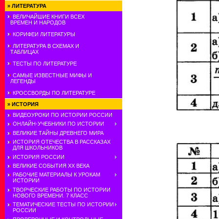
»
ЛИТЕРАТУРА
ВЕЛИЧАЙШИЕ КНИГИ ВСЕХ
ВРЕМЕН И НАРОДОВ
КОРИФЕИ ЛИТЕРАТУРЫ
ЛИТЕРАТУРА В СХЕМАХ И
ТАБЛИЦАХ
ТЕСТЫ ПО ЛИТЕРАТУРЕ
САМЫЕ ИЗВЕСТНЫЕ МИФЫ И
ЛЕГЕНДЫ
КРОССВОРДЫ ПО ЛИТЕРАТУРЕ
»
ИСТОРИЯ
ВИДЕОУРОКИ ПО ИСТОРИИ РОССИИ
ОНЛАЙН-УЧЕБНИКИ ПО ИСТОРИИ
ВЕЛИКИЕ ТАЙНЫ ДРЕВНЕГО МИРА
ИСТОРИЯ ОТЕЧЕСТВА В РАССКАЗАХ
ДЛЯ ШКОЛЬНИКОВ
ИСТОРИЯ РОССИИ
ВЕЛИКИЕ СОБЫТИЯ ХХ ВЕКА
РАБОЧИЕ МАТЕРИАЛЫ К УРОКАМ
ИСТОРИИ
ТВОРЧЕСКИЕ РАБОТЫ ПО ИСТОРИИ
НОВОГО ВРЕМЕНИ. 7 КЛАСС
ТЕМАТИЧЕСКИЕ ТЕСТЫ ПО ИСТОРИИ
РОССИИ