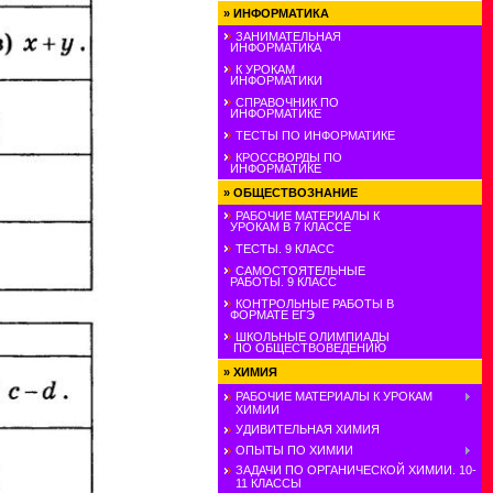
»
ИНФОРМАТИКА
ЗАНИМАТЕЛЬНАЯ
ИНФОРМАТИКА
К УРОКАМ
ИНФОРМАТИКИ
СПРАВОЧНИК ПО
ИНФОРМАТИКЕ
ТЕСТЫ ПО ИНФОРМАТИКЕ
КРОССВОРДЫ ПО
ИНФОРМАТИКЕ
»
ОБЩЕСТВОЗНАНИЕ
РАБОЧИЕ МАТЕРИАЛЫ К
УРОКАМ В 7 КЛАССЕ
ТЕСТЫ. 9 КЛАСС
САМОСТОЯТЕЛЬНЫЕ
РАБОТЫ. 9 КЛАСС
КОНТРОЛЬНЫЕ РАБОТЫ В
ФОРМАТЕ ЕГЭ
ШКОЛЬНЫЕ ОЛИМПИАДЫ
ПО ОБЩЕСТВОВЕДЕНИЮ
»
ХИМИЯ
РАБОЧИЕ МАТЕРИАЛЫ К УРОКАМ
ХИМИИ
УДИВИТЕЛЬНАЯ ХИМИЯ
ОПЫТЫ ПО ХИМИИ
ЗАДАЧИ ПО ОРГАНИЧЕСКОЙ ХИМИИ. 10-
11 КЛАССЫ