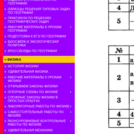
ГЕОГРАФИИ
ОБРАЗЦЫ РЕШЕНИЯ ТИПОВЫХ ЗАДАЧ
ПО ГЕОГРАФИИ
ПРАКТИКУМ ПО РЕШЕНИЮ
ГЕОГРАФИЧЕСКИХ ЗАДАЧ
РАБОЧИЕ МАТЕРИАЛЫ К УРОКАМ
ГЕОГРАФИИ
ПОДГОТОВКА К ЕГЭ ПО ГЕОГРАФИИ
БИОСФЕРА И ЭКОЛОГИЧЕСКАЯ
ПОЛИТИКА
КРОССВОРДЫ ПО ГЕОГРАФИИ
»
ФИЗИКА
ИСТОРИЯ ФИЗИКИ
УДИВИТЕЛЬНАЯ ФИЗИКА
РАБОЧИЕ МАТЕРИАЛЫ К УРОКАМ
ФИЗИКИ
ОТКРЫВАЕМ ЗАКОНЫ ФИЗИКИ
ОПОРНЫЕ СХЕМЫ ПО ФИЗИКЕ
СЛОЖНЫЕ ЗАКОНЫ ФИЗИКИ В
ПРОСТЫХ ОПЫТАХ
ЛАБОРАТОРНЫЕ РАБОТЫ ПО ФИЗИКЕ
САМОСТОЯТЕЛЬНЫЕ РАБОТЫ ПО
ФИЗИКЕ
РАЗНОУРОВНЕВЫЕ КОНТРОЛЬНЫЕ
РАБОТЫ ПО ФИЗИКЕ
УДИВИТЕЛЬНАЯ МЕХАНИКА