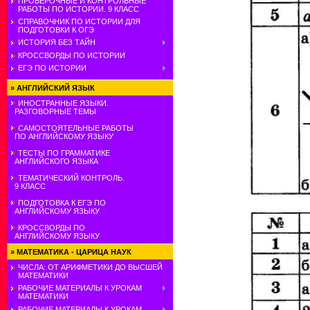
ПРОВЕРОЧНЫЕ И КОНТРОЛЬНЫЕ
РАБОТЫ ПО ИСТОРИИ. 9 КЛАСС
СПРАВОЧНИК ПО ИСТОРИИ ДЛЯ
ПОДГОТОВКИ К ОГЭ
ИСТОРИЯ БЕЗ ТАЙН
КРОССВОРДЫ ПО ИСТОРИИ
ЕГЭ ПО ИСТОРИИ
»
АНГЛИЙСКИЙ ЯЗЫК
ИНОСТРАННЫЕ ЯЗЫКИ.
РАЗГОВОРНЫЕ ТЕМЫ
САМОСТОЯТЕЛЬНЫЕ РАБОТЫ
ПО АНГЛИЙСКОМУ ЯЗЫКУ
ТЕСТЫ ПО ГРАММАТИКЕ
АНГЛИЙСКОГО ЯЗЫКА
ТЕМАТИЧЕСКИЙ КОНТРОЛЬ.
9 КЛАСС
ПОДГОТОВКА К ЕГЭ ПО
АНГЛИЙСКОМУ ЯЗЫКУ
КРОССВОРДЫ ПО
АНГЛИЙСКОМУ ЯЗЫКУ
»
МАТЕМАТИКА - ЦАРИЦА НАУК
ЧИСЛА: ОТ АРИФМЕТИКИ ДО ВЫСШЕЙ
МАТЕМАТИКИ
РАБОЧИЕ МАТЕРИАЛЫ К УРОКАМ
МАТЕМАТИКИ
РАБОЧИЕ МАТЕРИАЛЫ К УРОКАМ