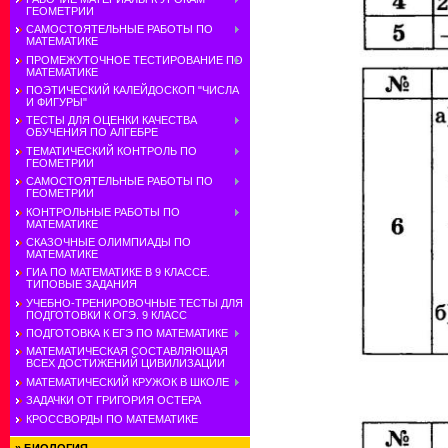
ГЕОМЕТРИИ
САМОСТОЯТЕЛЬНЫЕ РАБОТЫ ПО
МАТЕМАТИКЕ
ПРОМЕЖУТОЧНОЕ ТЕСТИРОВАНИЕ ПО
МАТЕМАТИКЕ
ПОЭТИЧЕСКИЙ КАЛЕЙДОСКОП "ЧИСЛА
И ФИГУРЫ"
ТЕСТЫ ДЛЯ ОЦЕНКИ КАЧЕСТВА
ОБУЧЕНИЯ ПО АЛГЕБРЕ
ТЕМАТИЧЕСКИЙ КОНТРОЛЬ ПО
ГЕОМЕТРИИ
САМОСТОЯТЕЛЬНЫЕ РАБОТЫ ПО
ГЕОМЕТРИИ
КОНТРОЛЬНЫЕ РАБОТЫ ПО
МАТЕМАТИКЕ
СКАЗОЧНЫЕ ОЛИМПИАДЫ ПО
МАТЕМАТИКЕ
ГИА ПО МАТЕМАТИКЕ В 9 КЛАССЕ.
ТИПОВЫЕ ЗАДАНИЯ
УЧЕБНО-ТРЕНИРОВОЧНЫЕ ТЕСТЫ ДЛЯ
ПОДГОТОВКИ К ОГЭ. 9 КЛАСС
ПОДГОТОВКА К ЕГЭ ПО МАТЕМАТИКЕ
МАТЕМАТИЧЕСКАЯ СОСТАВЛЯЮЩАЯ
ВСЕХ ДОСТИЖЕНИЙ ЦИВИЛИЗАЦИИ
МАТЕМАТИЧЕСКИЙ КРУЖОК В ШКОЛЕ
ЗАДАЧКИ ОТ ГРИГОРИЯ ОСТЕРА
КРОССВОРДЫ ПО МАТЕМАТИКЕ