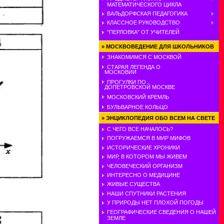
МАТЕМАТИЧЕСКОГО ЦИКЛА
ВАЛЬДОРФСКАЯ ПЕДАГОГИКА
КЛАССНОЕ РУКОВОДСТВО
"ПЕРЛОВКА" ОТ УЧИТЕЛЕЙ
»
МОСКВОВЕДЕНИЕ ДЛЯ ШКОЛЬНИКОВ
ЗНАКОМИМСЯ С МОСКВОЙ
СТАРАЯ ЛЕГЕНДА О
МОСКОВИИ
ПРОГУЛКИ ПО
ДОПЕТРОВСКОЙ МОСКВЕ
МОСКОВСКИЙ КРЕМЛЬ
БУЛЬВАРНОЕ КОЛЬЦО
»
ЭНЦИКЛОПЕДИЯ ОБО ВСЕМ НА СВЕТЕ
С ЧЕГО ВСЕ НАЧАЛОСЬ?
ПОГРУЖАЕМСЯ В МИР МИФОВ
ИСТОРИЧЕСКИЕ ХРОНИКИ
МИР, В КОТОРОМ МЫ ЖИВЕМ
ЧЕЛОВЕЧЕСКИЙ ОРГАНИЗМ
ИНТЕРЕСНО О МЕДИЦИНЕ
ЖИВЫЕ СУЩЕСТВА
НАШИ СПУТНИКИ РАСТЕНИЯ
У ПРИРОДЫ НЕТ ПЛОХОЙ ПОГОДЫ
ГЕОГРАФИЧЕСКИЕ СВЕДЕНИЯ О НАШЕЙ
ЗЕМЛЕ