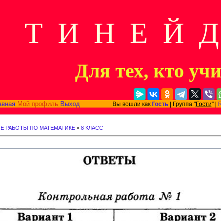
Т И Н Е Й 
Для тех, кто уч
авная
Мой профиль
Выход
Вы вошли как
Гость
| Группа "
Гости
" |
Е РАБОТЫ ПО МАТЕМАТИКЕ
»
8 КЛАСС