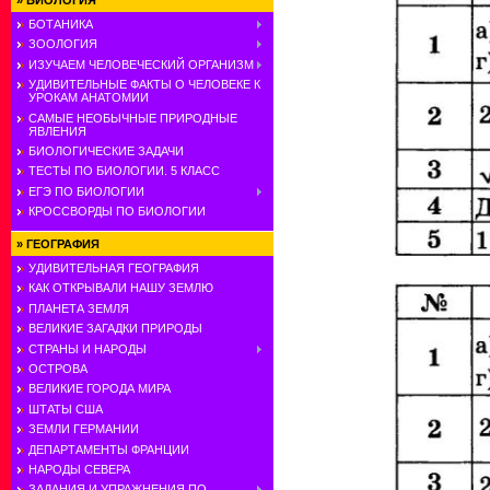
»
БИОЛОГИЯ
БОТАНИКА
ЗООЛОГИЯ
ИЗУЧАЕМ ЧЕЛОВЕЧЕСКИЙ ОРГАНИЗМ
УДИВИТЕЛЬНЫЕ ФАКТЫ О ЧЕЛОВЕКЕ К
УРОКАМ АНАТОМИИ
САМЫЕ НЕОБЫЧНЫЕ ПРИРОДНЫЕ
ЯВЛЕНИЯ
БИОЛОГИЧЕСКИЕ ЗАДАЧИ
ТЕСТЫ ПО БИОЛОГИИ. 5 КЛАСС
ЕГЭ ПО БИОЛОГИИ
КРОССВОРДЫ ПО БИОЛОГИИ
»
ГЕОГРАФИЯ
УДИВИТЕЛЬНАЯ ГЕОГРАФИЯ
КАК ОТКРЫВАЛИ НАШУ ЗЕМЛЮ
ПЛАНЕТА ЗЕМЛЯ
ВЕЛИКИЕ ЗАГАДКИ ПРИРОДЫ
СТРАНЫ И НАРОДЫ
ОСТРОВА
ВЕЛИКИЕ ГОРОДА МИРА
ШТАТЫ США
ЗЕМЛИ ГЕРМАНИИ
ДЕПАРТАМЕНТЫ ФРАНЦИИ
НАРОДЫ СЕВЕРА
ЗАДАНИЯ И УПРАЖНЕНИЯ ПО