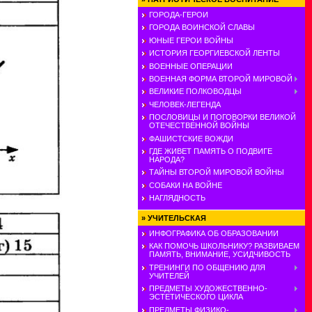
ГОРОДА-ГЕРОИ
ГОРОДА ВОИНСКОЙ СЛАВЫ
ЮНЫЕ ГЕРОИ ВОЙНЫ
ИСТОРИЯ ГЕОРГИЕВСКОЙ ЛЕНТЫ
ВОЕННЫЕ ОПЕРАЦИИ
ВОЕННАЯ ФОРМА ВТОРОЙ МИРОВОЙ
ВЕЛИКИЕ ПОЛКОВОДЦЫ
ЧЕЛОВЕК-ЛЕГЕНДА
ПОСЛОВИЦЫ И ПОГОВОРКИ ВЕЛИКОЙ
ОТЕЧЕСТВЕННОЙ ВОЙНЫ
ФАШИСТСКИЕ ВОЖДИ
ГДЕ ЖИВЕТ ПАМЯТЬ О ПОДВИГЕ
НАРОДА?
ТАЙНЫ ВТОРОЙ МИРОВОЙ ВОЙНЫ
СОБАКИ НА ВОЙНЕ
НАГЛЯДНОСТЬ
»
УЧИТЕЛЬСКАЯ
ИНФОГРАФИКА ОБ ОБРАЗОВАНИИ
КАК ПОМОЧЬ ШКОЛЬНИКУ? РАЗВИВАЕМ
ПАМЯТЬ, ВНИМАНИЕ, УСИДЧИВОСТЬ
ТРЕНИНГИ ПО ОБЩЕНИЮ ДЛЯ
УЧИТЕЛЕЙ
ПРЕДМЕТЫ ХУДОЖЕСТВЕННО-
ЭСТЕТИЧЕСКОГО ЦИКЛА
ПРЕДМЕТЫ ФИЗИКО-