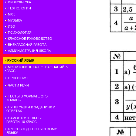
ФИЗКУЛЬТУРА
ТЕХНОЛОГИЯ
МХК
МУЗЫКА
ИЗО
ПСИХОЛОГИЯ
КЛАССНОЕ РУКОВОДСТВО
ВНЕКЛАССНАЯ РАБОТА
АДМИНИСТРАЦИЯ ШКОЛЫ
»
РУССКИЙ ЯЗЫК
МОНИТОРИНГ КАЧЕСТВА ЗНАНИЙ. 5
КЛАСС
ОРФОЭПИЯ
ЧАСТИ РЕЧИ
ТЕСТЫ В ФОРМАТЕ ОГЭ.
5 КЛАСС
ПУНКТУАЦИЯ В ЗАДАНИЯХ И
ОТВЕТАХ
САМОСТОЯТЕЛЬНЫЕ
РАБОТЫ.10 КЛАСС
КРОССВОРДЫ ПО РУССКОМУ
ЯЗЫКУ