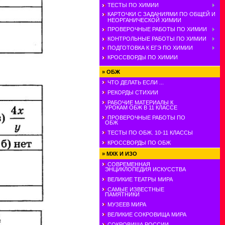
ТЕСТЫ ПО ХИМИИ
КАРТОЧКИ С ЗАДАНИЯМИ ПО ОБЩЕЙ И
НЕОРГАНИЧЕСКОЙ ХИМИИ
ПРОВЕРОЧНЫЕ РАБОТЫ ПО ХИМИИ
КОНТРОЛЬНЫЕ РАБОТЫ ПО ХИМИИ
ПОДГОТОВКА К ЕГЭ ПО ХИМИИ
КРОССВОРДЫ ПО ХИМИИ
»
ОБЖ
ЧТО ДЕЛАТЬ ЕСЛИ ...
РЕКОРДЫ СТИХИИ
РАБОЧИЕ МАТЕРИАЛЫ К
УРОКАМ ОБЖ В 11 КЛАССЕ
ПРОВЕРОЧНЫЕ РАБОТЫ ПО
ОБЖ
ТЕСТЫ ПО ОБЖ. 10-11 КЛАССЫ
КРОССВОРДЫ ПО ОБЖ
»
МХК И ИЗО
СОВРЕМЕННАЯ
ЭНЦИКЛОПЕДИЯ ИСКУССТВА
ВЕЛИКИЕ ТЕАТРЫ МИРА
САМЫЕ ИЗВЕСТНЫЕ
ПАМЯТНИКИ
МУЗЕЕВ МИРА
ВЕЛИКИЕ СОКРОВИЩА МИРА
СОКРОВИЩА РОССИИ