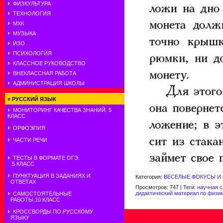
ФИЗКУЛЬТУРА
ТЕХНОЛОГИЯ
МХК
МУЗЫКА
ИЗО
ПСИХОЛОГИЯ
КЛАССНОЕ РУКОВОДСТВО
ВНЕКЛАССНАЯ РАБОТА
АДМИНИСТРАЦИЯ ШКОЛЫ
»
РУССКИЙ ЯЗЫК
МОНИТОРИНГ КАЧЕСТВА ЗНАНИЙ. 5
КЛАСС
ОРФОЭПИЯ
ЧАСТИ РЕЧИ
ТЕСТЫ В ФОРМАТЕ ОГЭ.
5 КЛАСС
ПУНКТУАЦИЯ В ЗАДАНИЯХ И
Категория
:
ВЕСЕЛЫЕ ФОКУСЫ И
ОТВЕТАХ
Просмотров
:
747
|
Теги
:
научная 
дидактический материал по физи
САМОСТОЯТЕЛЬНЫЕ
РАБОТЫ.10 КЛАСС
КРОССВОРДЫ ПО РУССКОМУ
ЯЗЫКУ