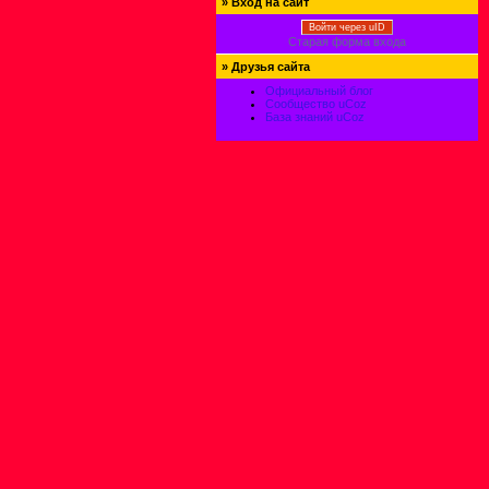
»
Вход на сайт
Войти через uID
Старая форма входа
»
Друзья сайта
Официальный блог
Сообщество uCoz
База знаний uCoz