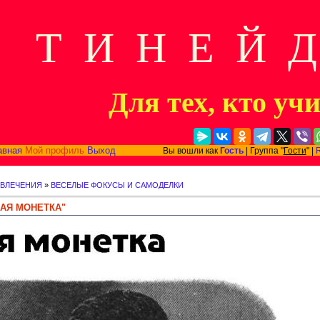
Т И Н Е Й 
Для тех, кто уч
авная
Мой профиль
Выход
Вы вошли как
Гость
| Группа "
Гости
" |
ЗВЛЕЧЕНИЯ
»
ВЕСЕЛЫЕ ФОКУСЫ И САМОДЕЛКИ
КАЯ МОНЕТКА"