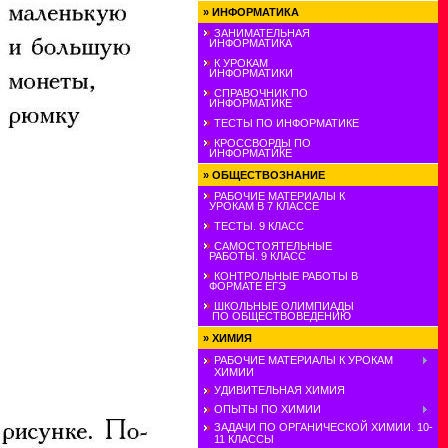
»
ИНФОРМАТИКА
ЗАНИМАТЕЛЬНАЯ
ИНФОРМАТИКА
К УРОКАМ
ИНФОРМАТИКИ
СПРАВОЧНИК ПО
ИНФОРМАТИКЕ
ТЕСТЫ ПО ИНФОРМАТИКЕ
КРОССВОРДЫ ПО
ИНФОРМАТИКЕ
»
ОБЩЕСТВОЗНАНИЕ
РАБОЧИЕ МАТЕРИАЛЫ К
УРОКАМ В 7 КЛАССЕ
ТЕСТЫ. 9 КЛАСС
САМОСТОЯТЕЛЬНЫЕ
РАБОТЫ. 9 КЛАСС
КОНТРОЛЬНЫЕ РАБОТЫ В
ФОРМАТЕ ЕГЭ
ШКОЛЬНЫЕ ОЛИМПИАДЫ
ПО ОБЩЕСТВОВЕДЕНИЮ
»
ХИМИЯ
РАБОЧИЕ МАТЕРИАЛЫ К УРОКАМ
ХИМИИ
УДИВИТЕЛЬНАЯ ХИМИЯ
ОПЫТЫ ПО ХИМИИ
ЗАДАЧИ ПО ОРГАНИЧЕСКОЙ ХИМИИ. 10-
11 КЛАССЫ