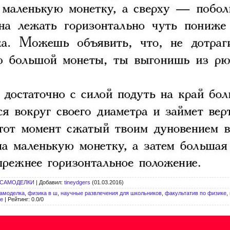
 САМОДЕЛКИ
|
Добавил
:
tineydgers
(01.03.2016)
самоделка
,
физика в ш
,
научные развлечения для школьников
,
факультатив по физике
,
ке
|
Рейтинг
:
0.0
/
0