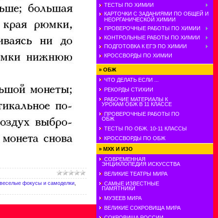
ТЕСТЫ ПО ХИМИИ
КАРТОЧКИ С ЗАДАНИЯМИ ПО ОБЩЕЙ И
НЕОРГАНИЧЕСКОЙ ХИМИИ
ПРОВЕРОЧНЫЕ РАБОТЫ ПО ХИМИИ
КОНТРОЛЬНЫЕ РАБОТЫ ПО ХИМИИ
ПОДГОТОВКА К ЕГЭ ПО ХИМИИ
КРОССВОРДЫ ПО ХИМИИ
»
ОБЖ
ЧТО ДЕЛАТЬ ЕСЛИ ...
РЕКОРДЫ СТИХИИ
РАБОЧИЕ МАТЕРИАЛЫ К
УРОКАМ ОБЖ В 11 КЛАССЕ
ПРОВЕРОЧНЫЕ РАБОТЫ ПО
ОБЖ
ТЕСТЫ ПО ОБЖ. 10-11 КЛАССЫ
КРОССВОРДЫ ПО ОБЖ
»
МХК И ИЗО
СОВРЕМЕННАЯ
ЭНЦИКЛОПЕДИЯ ИСКУССТВА
ВЕЛИКИЕ ТЕАТРЫ МИРА
веселые фокусы и самоделки
,
САМЫЕ ИЗВЕСТНЫЕ
ПАМЯТНИКИ
МУЗЕЕВ МИРА
ВЕЛИКИЕ СОКРОВИЩА МИРА
СОКРОВИЩА РОССИИ