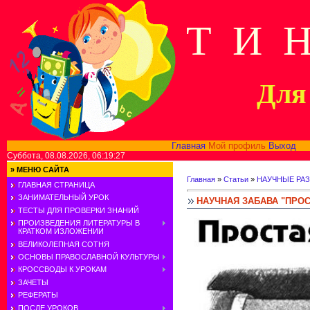
Т И 
Для 
Главная
Мой профиль
Выход
В
Суббота, 08.08.2026, 06:19:27
»
МЕНЮ САЙТА
Главная
»
Статьи
»
НАУЧНЫЕ РА
ГЛАВНАЯ СТРАНИЦА
ЗАНИМАТЕЛЬНЫЙ УРОК
НАУЧНАЯ ЗАБАВА "ПРО
ТЕСТЫ ДЛЯ ПРОВЕРКИ ЗНАНИЙ
ПРОИЗВЕДЕНИЯ ЛИТЕРАТУРЫ В
КРАТКОМ ИЗЛОЖЕНИИ
ВЕЛИКОЛЕПНАЯ СОТНЯ
ОСНОВЫ ПРАВОСЛАВНОЙ КУЛЬТУРЫ
КРОССВОДЫ К УРОКАМ
ЗАЧЕТЫ
РЕФЕРАТЫ
ПОСЛЕ УРОКОВ