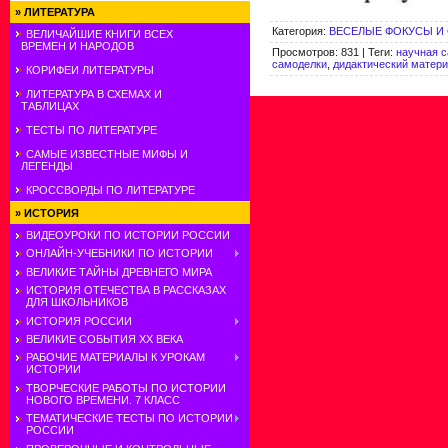
»
ЛИТЕРАТУРА
Категория
:
ВЕСЕЛЫЕ ФОКУСЫ И
ВЕЛИЧАЙШИЕ КНИГИ ВСЕХ
ВРЕМЕН И НАРОДОВ
Просмотров
:
831
|
Теги
:
научная 
самоделки
,
дидактический матери
КОРИФЕИ ЛИТЕРАТУРЫ
ЛИТЕРАТУРА В СХЕМАХ И
ТАБЛИЦАХ
ТЕСТЫ ПО ЛИТЕРАТУРЕ
САМЫЕ ИЗВЕСТНЫЕ МИФЫ И
ЛЕГЕНДЫ
КРОССВОРДЫ ПО ЛИТЕРАТУРЕ
»
ИСТОРИЯ
ВИДЕОУРОКИ ПО ИСТОРИИ РОССИИ
ОНЛАЙН-УЧЕБНИКИ ПО ИСТОРИИ
ВЕЛИКИЕ ТАЙНЫ ДРЕВНЕГО МИРА
ИСТОРИЯ ОТЕЧЕСТВА В РАССКАЗАХ
ДЛЯ ШКОЛЬНИКОВ
ИСТОРИЯ РОССИИ
ВЕЛИКИЕ СОБЫТИЯ ХХ ВЕКА
РАБОЧИЕ МАТЕРИАЛЫ К УРОКАМ
ИСТОРИИ
ТВОРЧЕСКИЕ РАБОТЫ ПО ИСТОРИИ
НОВОГО ВРЕМЕНИ. 7 КЛАСС
ТЕМАТИЧЕСКИЕ ТЕСТЫ ПО ИСТОРИИ
РОССИИ