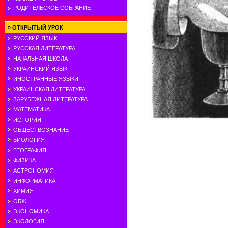
РОДИТЕЛЬСКОЕ СОБРАНИЕ
»
ОТКРЫТЫЙ УРОК
РУССКИЙ ЯЗЫК
РУССКАЯ ЛИТЕРАТУРА
НАЧАЛЬНАЯ ШКОЛА
УКРАИНСКИЙ ЯЗЫК
ИНОСТРАННЫЕ ЯЗЫКИ
УКРАИНСКАЯ ЛИТЕРАТУРА
ЗАРУБЕЖНАЯ ЛИТЕРАТУРА
МАТЕМАТИКА
ИСТОРИЯ
ОБЩЕСТВОЗНАНИЕ
БИОЛОГИЯ
ГЕОГРАФИЯ
ФИЗИКА
АСТРОНОМИЯ
ИНФОРМАТИКА
ХИМИЯ
ОБЖ
ЭКОНОМИКА
ЭКОЛОГИЯ