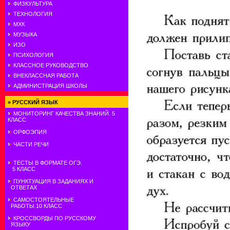
ФИЗКУЛЬТУРА
ТЕХНОЛОГИЯ
МХК
МУЗЫКА
ИЗО
ПСИХОЛОГИЯ
КЛАССНОЕ РУКОВОДСТВО
ВНЕКЛАССНАЯ РАБОТА
АДМИНИСТРАЦИЯ ШКОЛЫ
»
РУССКИЙ ЯЗЫК
МОНИТОРИНГ КАЧЕСТВА ЗНАНИЙ. 5
КЛАСС
ОРФОЭПИЯ
ЧАСТИ РЕЧИ
ТЕСТЫ В ФОРМАТЕ ОГЭ.
5 КЛАСС
ПУНКТУАЦИЯ В ЗАДАНИЯХ И
ОТВЕТАХ
САМОСТОЯТЕЛЬНЫЕ
РАБОТЫ.10 КЛАСС
КРОССВОРДЫ ПО РУССКОМУ
ЯЗЫКУ