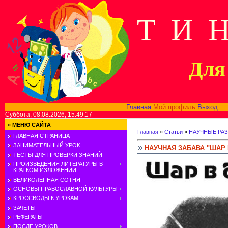
Т И 
Для 
Главная
Мой профиль
Выход
В
Суббота, 08.08.2026, 15:49:17
»
МЕНЮ САЙТА
Главная
»
Статьи
»
НАУЧНЫЕ РА
ГЛАВНАЯ СТРАНИЦА
ЗАНИМАТЕЛЬНЫЙ УРОК
НАУЧНАЯ ЗАБАВА "ШАР 
ТЕСТЫ ДЛЯ ПРОВЕРКИ ЗНАНИЙ
ПРОИЗВЕДЕНИЯ ЛИТЕРАТУРЫ В
КРАТКОМ ИЗЛОЖЕНИИ
ВЕЛИКОЛЕПНАЯ СОТНЯ
ОСНОВЫ ПРАВОСЛАВНОЙ КУЛЬТУРЫ
КРОССВОДЫ К УРОКАМ
ЗАЧЕТЫ
РЕФЕРАТЫ
ПОСЛЕ УРОКОВ