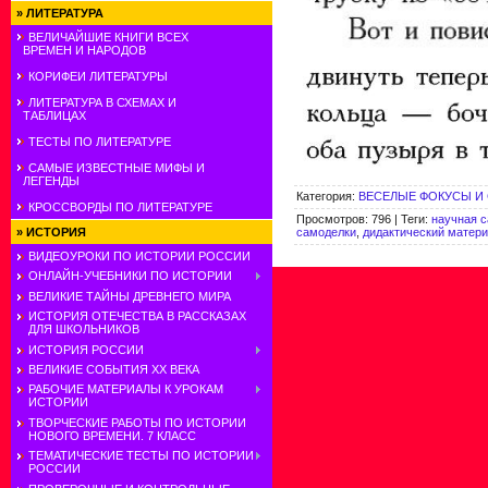
»
ЛИТЕРАТУРА
ВЕЛИЧАЙШИЕ КНИГИ ВСЕХ
ВРЕМЕН И НАРОДОВ
КОРИФЕИ ЛИТЕРАТУРЫ
ЛИТЕРАТУРА В СХЕМАХ И
ТАБЛИЦАХ
ТЕСТЫ ПО ЛИТЕРАТУРЕ
САМЫЕ ИЗВЕСТНЫЕ МИФЫ И
ЛЕГЕНДЫ
Категория
:
ВЕСЕЛЫЕ ФОКУСЫ И
КРОССВОРДЫ ПО ЛИТЕРАТУРЕ
Просмотров
:
796
|
Теги
:
научная 
самоделки
,
дидактический матери
»
ИСТОРИЯ
ВИДЕОУРОКИ ПО ИСТОРИИ РОССИИ
ОНЛАЙН-УЧЕБНИКИ ПО ИСТОРИИ
ВЕЛИКИЕ ТАЙНЫ ДРЕВНЕГО МИРА
ИСТОРИЯ ОТЕЧЕСТВА В РАССКАЗАХ
ДЛЯ ШКОЛЬНИКОВ
ИСТОРИЯ РОССИИ
ВЕЛИКИЕ СОБЫТИЯ ХХ ВЕКА
РАБОЧИЕ МАТЕРИАЛЫ К УРОКАМ
ИСТОРИИ
ТВОРЧЕСКИЕ РАБОТЫ ПО ИСТОРИИ
НОВОГО ВРЕМЕНИ. 7 КЛАСС
ТЕМАТИЧЕСКИЕ ТЕСТЫ ПО ИСТОРИИ
РОССИИ