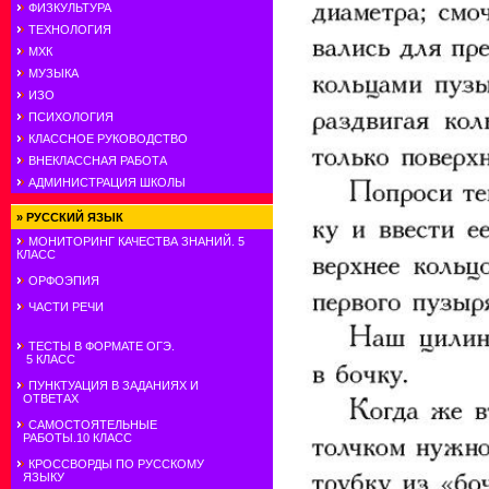
ФИЗКУЛЬТУРА
ТЕХНОЛОГИЯ
МХК
МУЗЫКА
ИЗО
ПСИХОЛОГИЯ
КЛАССНОЕ РУКОВОДСТВО
ВНЕКЛАССНАЯ РАБОТА
АДМИНИСТРАЦИЯ ШКОЛЫ
»
РУССКИЙ ЯЗЫК
МОНИТОРИНГ КАЧЕСТВА ЗНАНИЙ. 5
КЛАСС
ОРФОЭПИЯ
ЧАСТИ РЕЧИ
ТЕСТЫ В ФОРМАТЕ ОГЭ.
5 КЛАСС
ПУНКТУАЦИЯ В ЗАДАНИЯХ И
ОТВЕТАХ
САМОСТОЯТЕЛЬНЫЕ
РАБОТЫ.10 КЛАСС
КРОССВОРДЫ ПО РУССКОМУ
ЯЗЫКУ