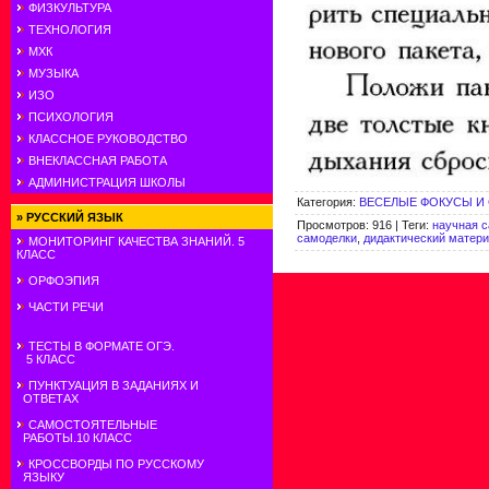
ФИЗКУЛЬТУРА
ТЕХНОЛОГИЯ
МХК
МУЗЫКА
ИЗО
ПСИХОЛОГИЯ
КЛАССНОЕ РУКОВОДСТВО
ВНЕКЛАССНАЯ РАБОТА
АДМИНИСТРАЦИЯ ШКОЛЫ
Категория
:
ВЕСЕЛЫЕ ФОКУСЫ И
»
РУССКИЙ ЯЗЫК
Просмотров
:
916
|
Теги
:
научная 
самоделки
,
дидактический матери
МОНИТОРИНГ КАЧЕСТВА ЗНАНИЙ. 5
КЛАСС
ОРФОЭПИЯ
ЧАСТИ РЕЧИ
ТЕСТЫ В ФОРМАТЕ ОГЭ.
5 КЛАСС
ПУНКТУАЦИЯ В ЗАДАНИЯХ И
ОТВЕТАХ
САМОСТОЯТЕЛЬНЫЕ
РАБОТЫ.10 КЛАСС
КРОССВОРДЫ ПО РУССКОМУ
ЯЗЫКУ