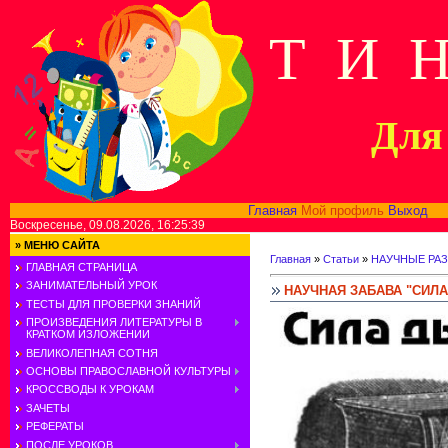
Т И 
Для 
Главная
Мой профиль
Выход
В
Воскресенье, 09.08.2026, 16:25:39
»
МЕНЮ САЙТА
Главная
»
Статьи
»
НАУЧНЫЕ РА
ГЛАВНАЯ СТРАНИЦА
ЗАНИМАТЕЛЬНЫЙ УРОК
НАУЧНАЯ ЗАБАВА "СИЛ
ТЕСТЫ ДЛЯ ПРОВЕРКИ ЗНАНИЙ
ПРОИЗВЕДЕНИЯ ЛИТЕРАТУРЫ В
КРАТКОМ ИЗЛОЖЕНИИ
ВЕЛИКОЛЕПНАЯ СОТНЯ
ОСНОВЫ ПРАВОСЛАВНОЙ КУЛЬТУРЫ
КРОССВОДЫ К УРОКАМ
ЗАЧЕТЫ
РЕФЕРАТЫ
ПОСЛЕ УРОКОВ